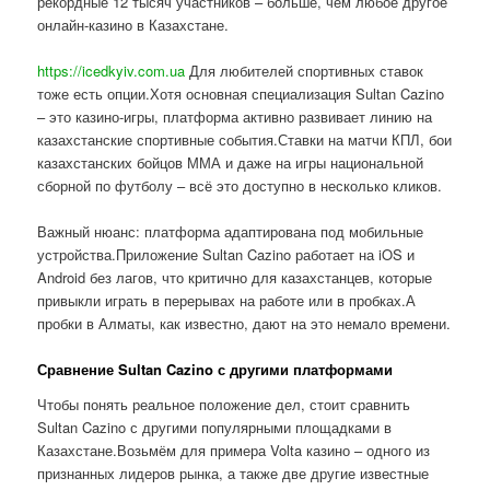
рекордные 12 тысяч участников – больше, чем любое другое
онлайн-казино в Казахстане.
https://icedkyiv.com.ua
Для любителей спортивных ставок
тоже есть опции.Хотя основная специализация Sultan Cazino
– это казино-игры, платформа активно развивает линию на
казахстанские спортивные события.Ставки на матчи КПЛ, бои
казахстанских бойцов ММА и даже на игры национальной
сборной по футболу – всё это доступно в несколько кликов.
Важный нюанс: платформа адаптирована под мобильные
устройства.Приложение Sultan Cazino работает на iOS и
Android без лагов, что критично для казахстанцев, которые
привыкли играть в перерывах на работе или в пробках.А
пробки в Алматы, как известно, дают на это немало времени.
Сравнение Sultan Cazino с другими платформами
Чтобы понять реальное положение дел, стоит сравнить
Sultan Cazino с другими популярными площадками в
Казахстане.Возьмём для примера Volta казино – одного из
признанных лидеров рынка, а также две другие известные