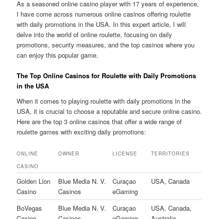
As a seasoned online casino player with 17 years of experience,
I have come across numerous online casinos offering roulette
with daily promotions in the USA. In this expert article, I will
delve into the world of online roulette, focusing on daily
promotions, security measures, and the top casinos where you
can enjoy this popular game.
The Top Online Casinos for Roulette with Daily Promotions
in the USA
When it comes to playing roulette with daily promotions in the
USA, it is crucial to choose a reputable and secure online casino.
Here are the top 3 online casinos that offer a wide range of
roulette games with exciting daily promotions:
ONLINE
OWNER
LICENSE
TERRITORIES
CASINO
Golden Lion
Blue Media N. V.
Curaçao
USA, Canada
Casino
Casinos
eGaming
BoVegas
Blue Media N. V.
Curaçao
USA, Canada,
Casino
Casinos
eGaming
Australia