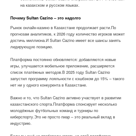
на казахском и русском языках.
Почему Sultan Cazino – это надолго
Рынок онлайн-казино в Казахстане продолжает расти.По
прогнозам аналитиков, к 2026 году количество игроков может
достичь миллиона.И Sultan Cazino имеет все шансы занять
лидирующую позицию.
Платформа постоянно обновляется: добавляются новые
игры, улучшается мобильное приложение, расширяется
список платёжных методов.В 2025 году Sultan Cazino
запустил программу лояльности с кэшбэком до 15% – такого
нет ни у одного конкурента в Казахстане.
Важно и то, что Sultan Cazino активно участвует в развитии
казахстанского спорта.Платформа спонсирует несколько
молодёжных футбольных команд и турниры по
киберспорту.Это не просто пиар – это реальный вклад в
индустрию.
Если вы ещё не пробовали играть на этой платформе,