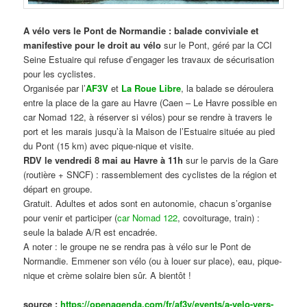
A vélo vers le Pont de Normandie : balade conviviale et
manifestive
pour le droit au vélo
sur le Pont, géré par la CCI
Seine Estuaire qui refuse d’engager les travaux de sécurisation
pour les cyclistes.
Organisée par l’
AF3V
et
La Roue Libre
, la balade se déroulera
entre la place de la gare au Havre (Caen – Le Havre possible en
car Nomad 122, à réserver si vélos) pour se rendre à travers le
port et les marais jusqu’à la Maison de l’Estuaire située au pied
du Pont (15 km) avec pique-nique et visite.
RDV le vendredi 8 mai au Havre à 11h
sur le parvis de la Gare
(routière + SNCF) : rassemblement des cyclistes de la région et
départ en groupe.
Gratuit. Adultes et ados sont en autonomie, chacun s’organise
pour venir et participer (
car Nomad 122
, covoiturage, train) :
seule la balade A/R est encadrée.
A noter : le groupe ne se rendra pas à vélo sur le Pont de
Normandie. Emmener son vélo (ou à louer sur place), eau, pique-
nique et crème solaire bien sûr. A bientôt !
source :
https://openagenda.com/fr/af3v/events/a-velo-vers-