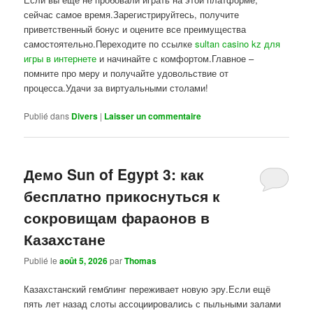
сейчас самое время.Зарегистрируйтесь, получите
приветственный бонус и оцените все преимущества
самостоятельно.Переходите по ссылке
sultan casino kz для
игры в интернете
и начинайте с комфортом.Главное –
помните про меру и получайте удовольствие от
процесса.Удачи за виртуальными столами!
Publié dans
Divers
|
Laisser un commentaire
Демо Sun of Egypt 3: как
бесплатно прикоснуться к
сокровищам фараонов в
Казахстане
Publié le
août 5, 2026
par
Thomas
Казахстанский гемблинг переживает новую эру.Если ещё
пять лет назад слоты ассоциировались с пыльными залами