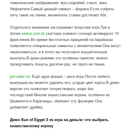
тематические изображения: жук-скарабей, сокол, анкх,
Нефертити.Самый ценный символ – фараон.Если собрать
пять таких на линии, множитель ставки достигает 50x.
Отдельного внимания заслуживает бонусная игра.Три и
более
soeva.com.br
скаттера (символ солнца) активируют 10
фриспинов.Во время бесплатных вращений на барабанах
появляются специальные символы с множителями.Они могут
накапливаться, и в итоге вы получаете внушительные
выплаты.В демо-режиме это особенно приятно: можно
прокручивать бонусы десятки раз, не тратя ни тиына.
pro-salon.kz
Ещё одна фишка – риск-игра.После любого
выигрыша вы можете удвоить его, угадав цвет карты.В демо-
версии это позволяет почувствовать азарт без
последствий.Многие казахстанские игроки, особенно из
Шымкента и Караганды, обожают эту функцию.Она
добавляет драйва.
Демо Sun of Egypt 3 vs игра на деньги: что выбрать
казахстанскому игроку