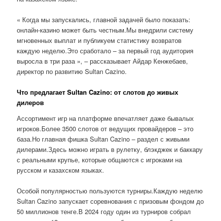
« Когда мы запускались, главной задачей было показать:
онлайн-казино может быть честным.Мы внедрили систему
мгновенных выплат и публикуем статистику возвратов
каждую неделю.Это сработало – за первый год аудитория
выросла в три раза », – рассказывает Айдар Кенжебаев,
директор по развитию Sultan Cazino.
Что предлагает Sultan Cazino: от слотов до живых
дилеров
Ассортимент игр на платформе впечатляет даже бывалых
игроков.Более 3500 слотов от ведущих провайдеров – это
база.Но главная фишка Sultan Cazino – раздел с живыми
дилерами.Здесь можно играть в рулетку, блэкджек и баккару
с реальными крупье, которые общаются с игроками на
русском и казахском языках.
Особой популярностью пользуются турниры.Каждую неделю
Sultan Cazino запускает соревнования с призовым фондом до
50 миллионов тенге.В 2024 году один из турниров собрал