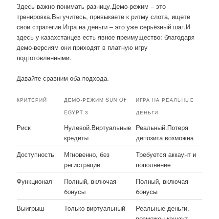
Здесь важно понимать разницу.Демо-режим – это
тренировка.Вы учитесь, привыкаете к ритму слота, ищете
свои стратегии.Игра на деньги – это уже серьёзный шаг.И
здесь у казахстанцев есть явное преимущество: благодаря
демо-версиям они приходят в платную игру
подготовленными.
Давайте сравним оба подхода.
КРИТЕРИЙ
ДЕМО-РЕЖИМ SUN OF
ИГРА НА РЕАЛЬНЫЕ
EGYPT 3
ДЕНЬГИ
Риск
Нулевой.Виртуальные
Реальный.Потеря
кредиты
депозита возможна
Доступность
Мгновенно, без
Требуется аккаунт и
регистрации
пополнение
Функционал
Полный, включая
Полный, включая
бонусы
бонусы
Выигрыш
Только виртуальный
Реальные деньги,
возможен кэшаут