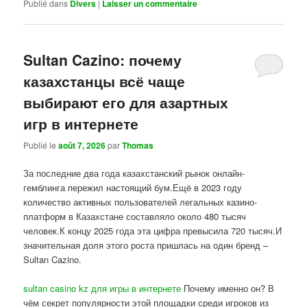
Publié dans
Divers
|
Laisser un commentaire
Sultan Cazino: почему
казахстанцы всё чаще
выбирают его для азартных
игр в интернете
Publié le
août 7, 2026
par
Thomas
За последние два года казахстанский рынок онлайн-
гемблинга пережил настоящий бум.Ещё в 2023 году
количество активных пользователей легальных казино-
платформ в Казахстане составляло около 480 тысяч
человек.К концу 2025 года эта цифра превысила 720 тысяч.И
значительная доля этого роста пришлась на один бренд –
Sultan Cazino.
sultan casino kz для игры в интернете
Почему именно он? В
чём секрет популярности этой площадки среди игроков из