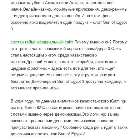
игровых клубов в Алматы или Астане, то сегодня всё
иначе.Онлайн-казино, мобильные приложения, демо-режимы
– индустрия шагнула далеко вперёд.И на этом фоне
особенно ярко выделяется один продукт – слот Sun of Egypt
3.
султан геймс официальный сайт
Почему именно он? Потому
что третья часть знаменитой серии от провайдера 3 Oaks
стала настоящим хитом среди казахстанских
игроков.Древний Египет, золотые скарабеи, риск-игра и
щедрые фриспины – здесь есть всё для тех, кто ищет
острые ощущения.Но главное: в эту игру можно играть
бесплатно.Демо-версия Sun of Egypt 3 доступна каждому, и
это меняет правила игры.
В 2024 году, по данным аналитиков казахстанского iGaming-
рынка, более 62% новых игроков начинают знакомство со
слотами именно через демо-режимы.Это логично: зачем
рисковать реальными деньгами, если можно сначала
прочувствовать механику? Особенно когда речь идёт о таких
динамичных слотах, как Sun of Egypt 3.