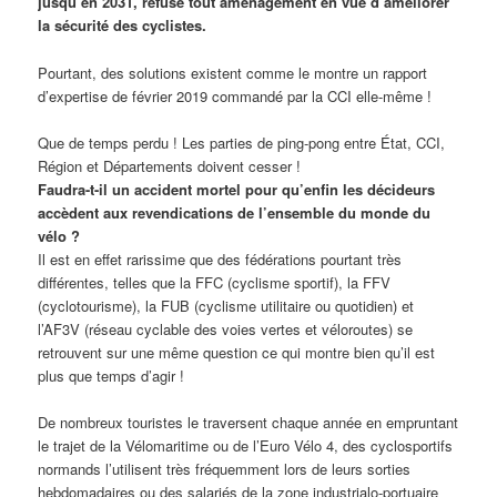
jusqu’en 2031, refuse tout aménagement en vue d’améliorer
la sécurité des cyclistes.
Pourtant, des solutions existent comme le montre un rapport
d’expertise de février 2019 commandé par la CCI elle-même !
Que de temps perdu ! Les parties de ping-pong entre État, CCI,
Région et Départements doivent cesser !
Faudra-t-il un accident mortel pour qu’enfin les décideurs
accèdent aux revendications de l’ensemble du monde du
vélo ?
Il est en effet rarissime que des fédérations pourtant très
différentes, telles que la FFC (cyclisme sportif), la FFV
(cyclotourisme), la FUB (cyclisme utilitaire ou quotidien) et
l’AF3V (réseau cyclable des voies vertes et véloroutes) se
retrouvent sur une même question ce qui montre bien qu’il est
plus que temps d’agir !
De nombreux touristes le traversent chaque année en empruntant
le trajet de la Vélomaritime ou de l’Euro Vélo 4, des cyclosportifs
normands l’utilisent très fréquemment lors de leurs sorties
hebdomadaires ou des salariés de la zone industrialo-portuaire