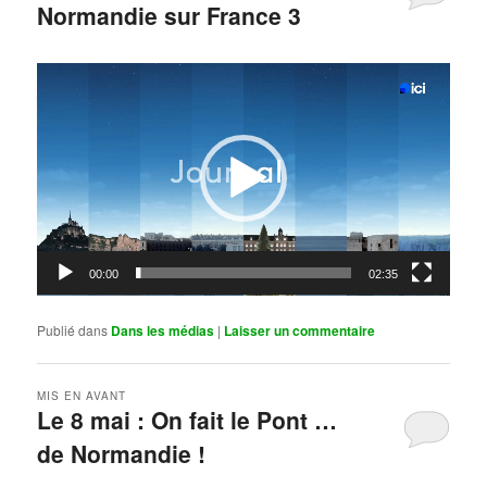
Normandie sur France 3
Publié le
mai 11, 2026
par
Steph
Lecteur
vidéo
00:00
02:35
Publié dans
Dans les médias
|
Laisser un commentaire
MIS EN AVANT
Le 8 mai : On fait le Pont …
de Normandie !