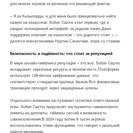
для многих игроков из регионов это решающий фактор.
« Я из Кызылорды, и для меня было принципиально найти
казино на казахском. Sultan Cazino стал первым, где я
увидел полноценный интерфейс на родном языке.Даже
поддержка отвечает на казахском – это дорогого стоит », –
делится впечатлениями Нурлан Сагинтаев, игрок со стажем.
Безопасность и надёжность: что стоит за репутацией
В мире онлайн-гемблинга репутация – это всё. Sultan Cazino
вкладывает серьёзные ресурсы в безопасность.Платформа
использует 128-битное шифрование данных, что
соответствует стандартам крупных банков.Все финансовые
транзакции проходят через защищённые шлюзы.
Отдельного внимания заслуживает политика ответственной
игры. Sultan Cazino предлагает инструменты самоконтроля:
лимиты на депозиты, таймеры сессий и возможность
самоисключения.В 2024 году более 8 тысяч игроков
воспользовались этими функциями, что говорит о реальной
работе механизма.