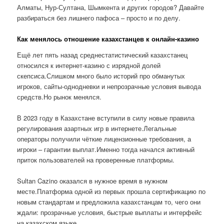
Алматы, Нур-Султана, Шымкента и других городов? Давайте
разбираться без лишнего пафоса – просто и по делу.
Как менялось отношение казахстанцев к онлайн-казино
Ещё лет пять назад среднестатистический казахстанец
относился к интернет-казино с изрядной долей
скепсиса.Слишком много было историй про обманутых
игроков, сайты-однодневки и непрозрачные условия вывода
средств.Но рынок менялся.
В 2023 году в Казахстане вступили в силу новые правила
регулирования азартных игр в интернете.Легальные
операторы получили чёткие лицензионные требования, а
игроки – гарантии выплат.Именно тогда начался активный
приток пользователей на проверенные платформы.
Sultan Cazino оказался в нужное время в нужном
месте.Платформа одной из первых прошла сертификацию по
новым стандартам и предложила казахстанцам то, чего они
ждали: прозрачные условия, быстрые выплаты и интерфейс
на казахском языке.