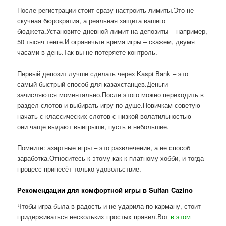
После регистрации стоит сразу настроить лимиты.Это не
скучная бюрократия, а реальная защита вашего
бюджета.Установите дневной лимит на депозиты – например,
50 тысяч тенге.И ограничьте время игры – скажем, двумя
часами в день.Так вы не потеряете контроль.
Первый депозит лучше сделать через Kaspi Bank – это
самый быстрый способ для казахстанцев.Деньги
зачисляются моментально.После этого можно переходить в
раздел слотов и выбирать игру по душе.Новичкам советую
начать с классических слотов с низкой волатильностью –
они чаще выдают выигрыши, пусть и небольшие.
Помните: азартные игры – это развлечение, а не способ
заработка.Относитесь к этому как к платному хобби, и тогда
процесс принесёт только удовольствие.
Рекомендации для комфортной игры в Sultan Cazino
Чтобы игра была в радость и не ударила по карману, стоит
придерживаться нескольких простых правил.Вот
в этом