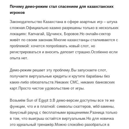
Почему демо-режим стал спасением для казахстанских
игроков
Законодательство Казахстана в сфере азартных игр – штука
сложная.Официально казино разрешены только в нескольких
локациях: Капчагай, Щучинск, Боровое.Но онлайн-сектор
живёт по своим законам.Многие казахстанцы сталкиваются с
проблемой: хочется попробовать новый слот, но
регистрироваться и вносить депозит страшно.Особенно если
опыта нет.
Демо-режим решает эту проблему.Вы запускаете слот,
получаете виртуальные кредиты и крутите барабаны без
каких-либо обязательств.Никаких СМС, никаких банковских
карт.Просто чистое удовольствие от игры.
Возьмём Sun of Egypt 3.В демо-версии доступны все те же
функции, что и в платной: символы скаттеров, wild-замены,
бонусный раунд с бесплатными вращениями.Разница только
в том, что выигрыш остаётся виртуальным.Но для новичка
это идеальный тренажёр.Можно спокойно разобраться в