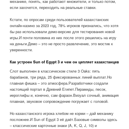
механике, понять, как работают множители, и только потом,
если захочется, переходить на реальные ставки.
Кстати, по опросам среди пользователей казахстанских
онлайн-казино за 2023 год, 78% игроков признались, что хотя
бы раз использовали демо-версию для тестирования новой
игры.И почти половина из них после этого решились на игру
на деньги.Демо – это не просто развлечение, это мостик к
уверенности.
Как устроен Sun of Egypt 3 и чем он цепляет казахстанцев
Слот выполнен в классическом стиле 3 Oaks: пять
барабанов, три ряда, 25 фиксированных линий выплат.Но
главная фишка – это атмосфера.Разработчики создали
настоящий портал в Древний Египет.Пирамиды, песок,
иероглифы и, конечно, сам фараон.Визуал сочный, анимация
плавная, звуковое сопровождение погружает с головой.
Но казахстанского игрока хлебом не корми – дай механику
посложнее.И Sun of Egypt 3 её даёт.Базовые символы здесь
– классические карточные знаки (A, K, Q, J, 10) и