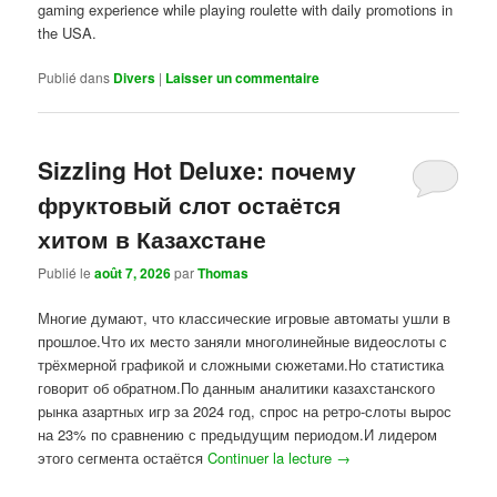
gaming experience while playing roulette with daily promotions in
the USA.
Publié dans
Divers
|
Laisser un commentaire
Sizzling Hot Deluxe: почему
фруктовый слот остаётся
хитом в Казахстане
Publié le
août 7, 2026
par
Thomas
Многие думают, что классические игровые автоматы ушли в
прошлое.Что их место заняли многолинейные видеослоты с
трёхмерной графикой и сложными сюжетами.Но статистика
говорит об обратном.По данным аналитики казахстанского
рынка азартных игр за 2024 год, спрос на ретро-слоты вырос
на 23% по сравнению с предыдущим периодом.И лидером
этого сегмента остаётся
Continuer la lecture
→