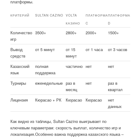
платформы.
КРИТЕРИЙ
SULTAN CAZINO
VOLTA
ПЛАТФОРМА
ПЛАТФОРМА
КАЗИНО
C
D
Количество
3500+
2800+
2000+
1500+
игр
Вывод
от 5 минут
от 15
от 1 часа
от 3 часов
средств
минут
Казахский
полная
частично
нет
нет
язык
поддержка
Турниры
еженедельные
раз в
нет
раз в
месяц
квартал
Лицензия
Кюрасао + РК
Кюрасао
Кюрасао
нет
данных
Как видно из таблицы, Sultan Cazino выигрывает по
ключевым параметрам: скорость выплат, количество игр и
локализация.Особенно важна поддержка казахского языка –