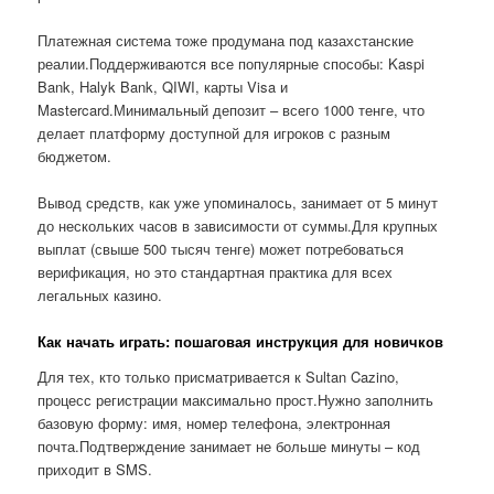
Платежная система тоже продумана под казахстанские
реалии.Поддерживаются все популярные способы: Kaspi
Bank, Halyk Bank, QIWI, карты Visa и
Mastercard.Минимальный депозит – всего 1000 тенге, что
делает платформу доступной для игроков с разным
бюджетом.
Вывод средств, как уже упоминалось, занимает от 5 минут
до нескольких часов в зависимости от суммы.Для крупных
выплат (свыше 500 тысяч тенге) может потребоваться
верификация, но это стандартная практика для всех
легальных казино.
Как начать играть: пошаговая инструкция для новичков
Для тех, кто только присматривается к Sultan Cazino,
процесс регистрации максимально прост.Нужно заполнить
базовую форму: имя, номер телефона, электронная
почта.Подтверждение занимает не больше минуты – код
приходит в SMS.