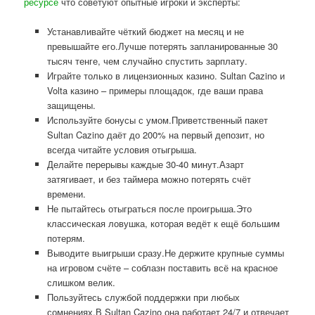
ресурсе
что советуют опытные игроки и эксперты:
Устанавливайте чёткий бюджет на месяц и не
превышайте его.Лучше потерять запланированные 30
тысяч тенге, чем случайно спустить зарплату.
Играйте только в лицензионных казино. Sultan Cazino и
Volta казино – примеры площадок, где ваши права
защищены.
Используйте бонусы с умом.Приветственный пакет
Sultan Cazino даёт до 200% на первый депозит, но
всегда читайте условия отыгрыша.
Делайте перерывы каждые 30-40 минут.Азарт
затягивает, и без таймера можно потерять счёт
времени.
Не пытайтесь отыграться после проигрыша.Это
классическая ловушка, которая ведёт к ещё большим
потерям.
Выводите выигрыши сразу.Не держите крупные суммы
на игровом счёте – соблазн поставить всё на красное
слишком велик.
Пользуйтесь службой поддержки при любых
сомнениях.В Sultan Cazino она работает 24/7 и отвечает