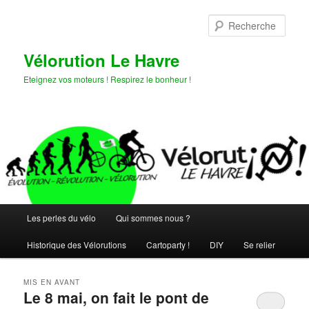
Aller
Aller
au
au
Rech
contenu
contenu
principal
secondaire
Vélorution Le Havre
Eteignez vos moteurs ! Respirez le bonheur !
Menu
Les perles du vélo
Qui sommes nous ?
principal
Historique des Vélorutions
Cartoparty !
DIY
Se relier
MIS EN AVANT
Le 8 mai, on fait le pont de