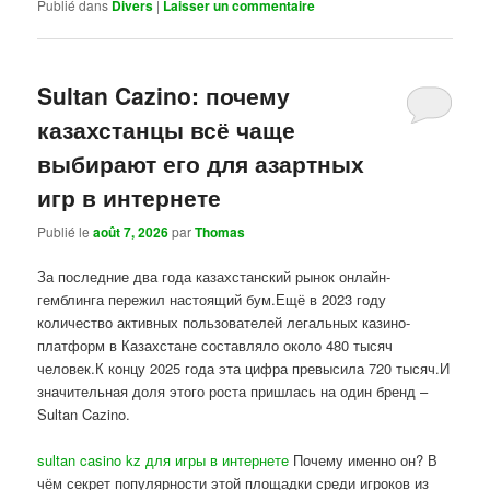
Publié dans
Divers
|
Laisser un commentaire
Sultan Cazino: почему
казахстанцы всё чаще
выбирают его для азартных
игр в интернете
Publié le
août 7, 2026
par
Thomas
За последние два года казахстанский рынок онлайн-
гемблинга пережил настоящий бум.Ещё в 2023 году
количество активных пользователей легальных казино-
платформ в Казахстане составляло около 480 тысяч
человек.К концу 2025 года эта цифра превысила 720 тысяч.И
значительная доля этого роста пришлась на один бренд –
Sultan Cazino.
sultan casino kz для игры в интернете
Почему именно он? В
чём секрет популярности этой площадки среди игроков из