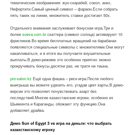
тематические изображения: жук-скарабей, сокол, анкх,
Нефертити.Самый ценный символ – фараон.Если собрать
пять таких на линии, множитель ставки достигает 50x.
Отдельного внимания заслуживает бонусная игра.Три и
более
soeva.com.br
скаттера (символ солнца) активируют 10
фриспинов.Во время бесплатных вращений на барабанах
появляются специальные символы с множителями.Они могут
накапливаться, и в итоге вы получаете внушительные
выплаты.В демо-режиме это особенно приятно: можно
прокручивать бонусы десятки раз, не тратя ни тиына.
pro-salon.kz
Ещё одна фишка – риск-игра.После любого
выигрыша вы можете удвоить его, угадав цвет карты.В демо-
версии это позволяет почувствовать азарт без
последствий.Многие казахстанские игроки, особенно из
Шымкента и Караганды, обожают эту функцию.Она
добавляет драйва.
Демо Sun of Egypt 3 vs игра на деньги: что выбрать
казахстанскому игроку