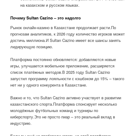
на казахском и русском языках.
Почему Sultan Cazino – это надолго
Рынок онлайн-казино в Казахстане продолжает расти.По
прогнозам аналитиков, к 2026 году количество игроков может
достичь миллиона.И Sultan Cazino имеет все шансы занять
лидирующую позицию.
Платформа постоянно обновляется: добавляются новые
игры, улучшается мобильное приложение, расширяется
список платёжных методов.В 2025 году Sultan Cazino
запустил программу лояльности с кэшбэком до 15% – такого
нет ни у одного конкурента в Казахстане.
Важно и то, что Sultan Cazino активно участвует в развитии
казахстанского спорта.Платформа спонсирует несколько
молодёжных футбольных команд и турниры по
киберспорту.Это не просто пиар – это реальный вклад в
индустрию.
Если вы ещё не пробовали играть на этой платформе,