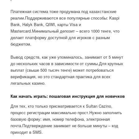
Платежная система тоже продумана под казахстанские
реалии.Поддерживаются все популярные способы: Kaspi
Bank, Halyk Bank, QIWI, карты Visa и
Mastercard.Минимальный депозит – всего 1000 тенге, что
делает платформу доступной для игроков с разным
бюджетом.
Вывод средств, как уже упоминалось, занимает от 5 минут
до нескольких часов в зависимости от суммы.Для крупных
выплат (свыше 500 тысяч тенге) может потребоваться
верификация, но это стандартная практика для всех
легальных казино.
Как начать играть: пошаговая инструкция для новичков
Для тех, кто только присматривается к Sultan Cazino,
процесс регистрации максимально прост.Нужно заполнить
базовую форму: имя, номер телефона, электронная
почта.Подтверждение занимает не больше минуты – код
приходит в SMS.