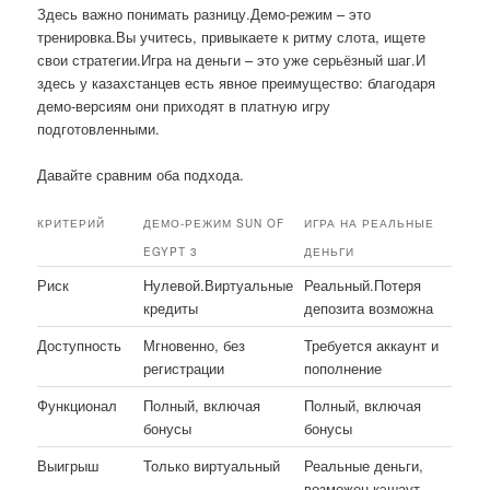
Здесь важно понимать разницу.Демо-режим – это
тренировка.Вы учитесь, привыкаете к ритму слота, ищете
свои стратегии.Игра на деньги – это уже серьёзный шаг.И
здесь у казахстанцев есть явное преимущество: благодаря
демо-версиям они приходят в платную игру
подготовленными.
Давайте сравним оба подхода.
КРИТЕРИЙ
ДЕМО-РЕЖИМ SUN OF
ИГРА НА РЕАЛЬНЫЕ
EGYPT 3
ДЕНЬГИ
Риск
Нулевой.Виртуальные
Реальный.Потеря
кредиты
депозита возможна
Доступность
Мгновенно, без
Требуется аккаунт и
регистрации
пополнение
Функционал
Полный, включая
Полный, включая
бонусы
бонусы
Выигрыш
Только виртуальный
Реальные деньги,
возможен кэшаут