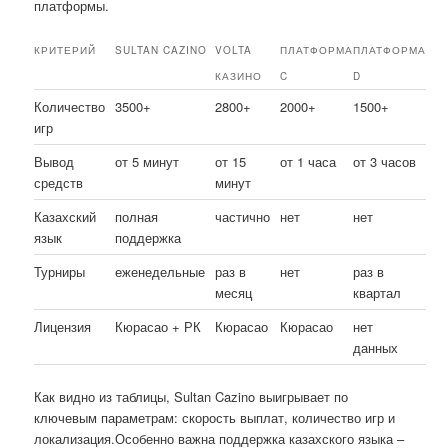
платформы.
КРИТЕРИЙ
SULTAN CAZINO
VOLTA
ПЛАТФОРМА
ПЛАТФОРМА
КАЗИНО
C
D
Количество
3500+
2800+
2000+
1500+
игр
Вывод
от 5 минут
от 15
от 1 часа
от 3 часов
средств
минут
Казахский
полная
частично
нет
нет
язык
поддержка
Турниры
еженедельные
раз в
нет
раз в
месяц
квартал
Лицензия
Кюрасао + РК
Кюрасао
Кюрасао
нет
данных
Как видно из таблицы, Sultan Cazino выигрывает по
ключевым параметрам: скорость выплат, количество игр и
локализация.Особенно важна поддержка казахского языка –