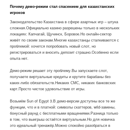
Почему демо-режим стал спасением для казахстанских
игроков
Законодательство Казахстана в сфере азартных игр – штука
сложная.Официально казино разрешены только в нескольких
локациях: Капчагай, Щучинск, Боровое.Но онлайн-сектор
живёт по своим законам.Многие казахстанцы сталкиваются с
проблемой: хочется попробовать новый слот, но
регистрироваться и вносить депозит страшно.Особенно если
опыта нет.
Демо-режим решает эту проблему.Вы запускаете слот,
получаете виртуальные кредиты и крутите барабаны без
каких-либо обязательств.Никаких СМС, никаких банковских
карт.Просто чистое удовольствие от игры.
Возьмём Sun of Egypt 3.В демо-версии доступны все те же
функции, что и в платной: символы скаттеров, wild-замены,
бонусный раунд с бесплатными вращениями.Разница только
в том, что выигрыш остаётся виртуальным.Но для новичка
это идеальный тренажёр.Можно спокойно разобраться в