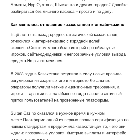
Алматы, Нур-Султана, Шымкента и других городов? Давайте
разбираться без лишнего пафоса – просто и по делу.
Как менялось отношение казахстанцев к онлайн-казино
Ещё лет пять назад среднестатистический казахстанец
относился к интернет-казино с изрядной долей
скепсиса.Слишком много было историй про обманутых
игроков, сайты-однодневки и непрозрачные условия вывода
средств.Но рынок менялся.
В 2023 году в Казахстане вступили в силу новые правила
регулирования азартных игр в интернете.Легальные
операторы получили чёткие лицензионные требования, а
игроки – гарантии выплат.Именно тогда начался активный
приток пользователей на проверенные платформы.
Sultan Cazino оказался в нужное время в нужном
месте.Платформа одной из первых прошла сертификацию по
новым стандартам и предложила казахстанцам то, чего они
ждали: прозрачные условия, быстрые выплаты и интерфейс
на казахском языке.