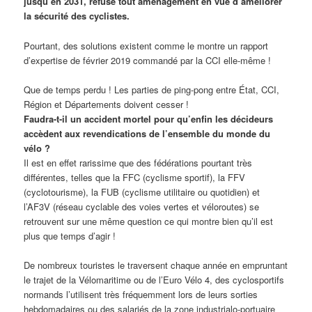
jusqu’en 2031, refuse tout aménagement en vue d’améliorer
la sécurité des cyclistes.
Pourtant, des solutions existent comme le montre un rapport
d’expertise de février 2019 commandé par la CCI elle-même !
Que de temps perdu ! Les parties de ping-pong entre État, CCI,
Région et Départements doivent cesser !
Faudra-t-il un accident mortel pour qu’enfin les décideurs
accèdent aux revendications de l’ensemble du monde du
vélo ?
Il est en effet rarissime que des fédérations pourtant très
différentes, telles que la FFC (cyclisme sportif), la FFV
(cyclotourisme), la FUB (cyclisme utilitaire ou quotidien) et
l’AF3V (réseau cyclable des voies vertes et véloroutes) se
retrouvent sur une même question ce qui montre bien qu’il est
plus que temps d’agir !
De nombreux touristes le traversent chaque année en empruntant
le trajet de la Vélomaritime ou de l’Euro Vélo 4, des cyclosportifs
normands l’utilisent très fréquemment lors de leurs sorties
hebdomadaires ou des salariés de la zone industrialo-portuaire