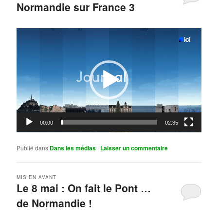
Normandie sur France 3
Publié le
mai 11, 2026
par
Steph
Lecteur
vidéo
00:00
02:35
Publié dans
Dans les médias
|
Laisser un commentaire
MIS EN AVANT
Le 8 mai : On fait le Pont …
de Normandie !