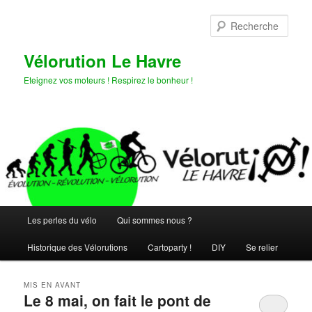
Aller
Aller
au
au
Rech
contenu
contenu
principal
secondaire
Vélorution Le Havre
Eteignez vos moteurs ! Respirez le bonheur !
Menu
Les perles du vélo
Qui sommes nous ?
principal
Historique des Vélorutions
Cartoparty !
DIY
Se relier
MIS EN AVANT
Le 8 mai, on fait le pont de