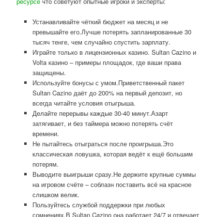
ресурсе
что советуют опытные игроки и эксперты:
Устанавливайте чёткий бюджет на месяц и не
превышайте его.Лучше потерять запланированные 30
тысяч тенге, чем случайно спустить зарплату.
Играйте только в лицензионных казино. Sultan Cazino и
Volta казино – примеры площадок, где ваши права
защищены.
Используйте бонусы с умом.Приветственный пакет
Sultan Cazino даёт до 200% на первый депозит, но
всегда читайте условия отыгрыша.
Делайте перерывы каждые 30-40 минут.Азарт
затягивает, и без таймера можно потерять счёт
времени.
Не пытайтесь отыграться после проигрыша.Это
классическая ловушка, которая ведёт к ещё большим
потерям.
Выводите выигрыши сразу.Не держите крупные суммы
на игровом счёте – соблазн поставить всё на красное
слишком велик.
Пользуйтесь службой поддержки при любых
сомнениях.В Sultan Cazino она работает 24/7 и отвечает