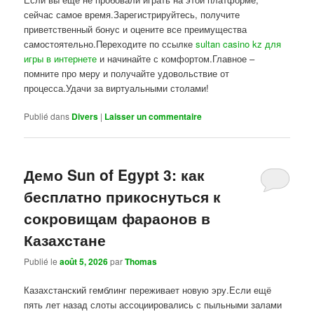
сейчас самое время.Зарегистрируйтесь, получите
приветственный бонус и оцените все преимущества
самостоятельно.Переходите по ссылке
sultan casino kz для
игры в интернете
и начинайте с комфортом.Главное –
помните про меру и получайте удовольствие от
процесса.Удачи за виртуальными столами!
Publié dans
Divers
|
Laisser un commentaire
Демо Sun of Egypt 3: как
бесплатно прикоснуться к
сокровищам фараонов в
Казахстане
Publié le
août 5, 2026
par
Thomas
Казахстанский гемблинг переживает новую эру.Если ещё
пять лет назад слоты ассоциировались с пыльными залами