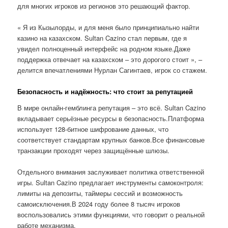
для многих игроков из регионов это решающий фактор.
« Я из Кызылорды, и для меня было принципиально найти
казино на казахском. Sultan Cazino стал первым, где я
увидел полноценный интерфейс на родном языке.Даже
поддержка отвечает на казахском – это дорогого стоит », –
делится впечатлениями Нурлан Сагинтаев, игрок со стажем.
Безопасность и надёжность: что стоит за репутацией
В мире онлайн-гемблинга репутация – это всё. Sultan Cazino
вкладывает серьёзные ресурсы в безопасность.Платформа
использует 128-битное шифрование данных, что
соответствует стандартам крупных банков.Все финансовые
транзакции проходят через защищённые шлюзы.
Отдельного внимания заслуживает политика ответственной
игры. Sultan Cazino предлагает инструменты самоконтроля:
лимиты на депозиты, таймеры сессий и возможность
самоисключения.В 2024 году более 8 тысяч игроков
воспользовались этими функциями, что говорит о реальной
работе механизма.