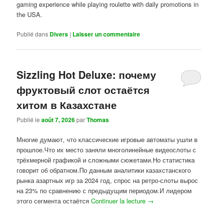
gaming experience while playing roulette with daily promotions in
the USA.
Publié dans
Divers
|
Laisser un commentaire
Sizzling Hot Deluxe: почему
фруктовый слот остаётся
хитом в Казахстане
Publié le
août 7, 2026
par
Thomas
Многие думают, что классические игровые автоматы ушли в
прошлое.Что их место заняли многолинейные видеослоты с
трёхмерной графикой и сложными сюжетами.Но статистика
говорит об обратном.По данным аналитики казахстанского
рынка азартных игр за 2024 год, спрос на ретро-слоты вырос
на 23% по сравнению с предыдущим периодом.И лидером
этого сегмента остаётся
Continuer la lecture
→