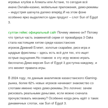
игровых клубов в Алматы или Астане, то сегодня всё
иначе.Онлайн-казино, мобильные приложения, демо-режимы
– индустрия шагнула далеко вперёд.И на этом фоне
особенно ярко выделяется один продукт – слот Sun of Egypt
3.
султан геймс официальный сайт
Почему именно он? Потому
что третья часть знаменитой серии от провайдера 3 Oaks
стала настоящим хитом среди казахстанских
игроков.Древний Египет, золотые скарабеи, риск-игра и
щедрые фриспины – здесь есть всё для тех, кто ищет
острые ощущения.Но главное: в эту игру можно играть
бесплатно.Демо-версия Sun of Egypt 3 доступна каждому, и
это меняет правила игры.
В 2024 году, по данным аналитиков казахстанского iGaming-
рынка, более 62% новых игроков начинают знакомство со
слотами именно через демо-режимы.Это логично: зачем
рисковать реальными деньгами, если можно сначала
прочувствовать механику? Особенно когда речь идёт о таких
динамичных слотах, как Sun of Egypt 3.