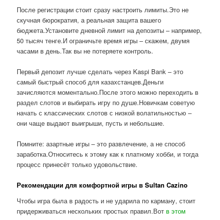
После регистрации стоит сразу настроить лимиты.Это не
скучная бюрократия, а реальная защита вашего
бюджета.Установите дневной лимит на депозиты – например,
50 тысяч тенге.И ограничьте время игры – скажем, двумя
часами в день.Так вы не потеряете контроль.
Первый депозит лучше сделать через Kaspi Bank – это
самый быстрый способ для казахстанцев.Деньги
зачисляются моментально.После этого можно переходить в
раздел слотов и выбирать игру по душе.Новичкам советую
начать с классических слотов с низкой волатильностью –
они чаще выдают выигрыши, пусть и небольшие.
Помните: азартные игры – это развлечение, а не способ
заработка.Относитесь к этому как к платному хобби, и тогда
процесс принесёт только удовольствие.
Рекомендации для комфортной игры в Sultan Cazino
Чтобы игра была в радость и не ударила по карману, стоит
придерживаться нескольких простых правил.Вот
в этом