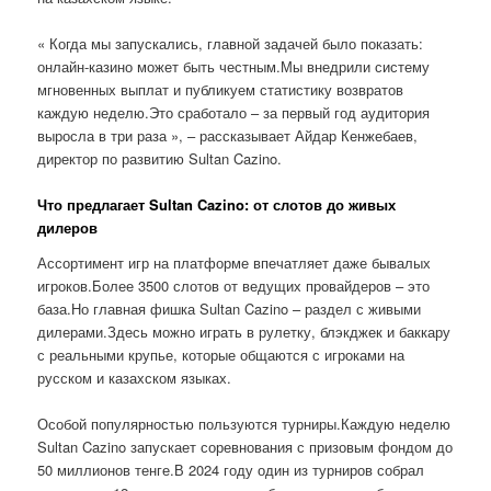
« Когда мы запускались, главной задачей было показать:
онлайн-казино может быть честным.Мы внедрили систему
мгновенных выплат и публикуем статистику возвратов
каждую неделю.Это сработало – за первый год аудитория
выросла в три раза », – рассказывает Айдар Кенжебаев,
директор по развитию Sultan Cazino.
Что предлагает Sultan Cazino: от слотов до живых
дилеров
Ассортимент игр на платформе впечатляет даже бывалых
игроков.Более 3500 слотов от ведущих провайдеров – это
база.Но главная фишка Sultan Cazino – раздел с живыми
дилерами.Здесь можно играть в рулетку, блэкджек и баккару
с реальными крупье, которые общаются с игроками на
русском и казахском языках.
Особой популярностью пользуются турниры.Каждую неделю
Sultan Cazino запускает соревнования с призовым фондом до
50 миллионов тенге.В 2024 году один из турниров собрал