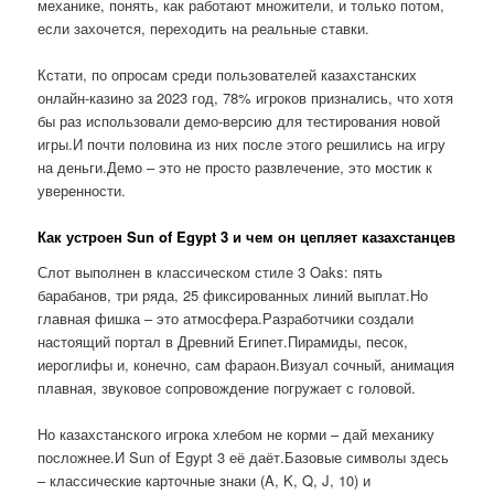
механике, понять, как работают множители, и только потом,
если захочется, переходить на реальные ставки.
Кстати, по опросам среди пользователей казахстанских
онлайн-казино за 2023 год, 78% игроков признались, что хотя
бы раз использовали демо-версию для тестирования новой
игры.И почти половина из них после этого решились на игру
на деньги.Демо – это не просто развлечение, это мостик к
уверенности.
Как устроен Sun of Egypt 3 и чем он цепляет казахстанцев
Слот выполнен в классическом стиле 3 Oaks: пять
барабанов, три ряда, 25 фиксированных линий выплат.Но
главная фишка – это атмосфера.Разработчики создали
настоящий портал в Древний Египет.Пирамиды, песок,
иероглифы и, конечно, сам фараон.Визуал сочный, анимация
плавная, звуковое сопровождение погружает с головой.
Но казахстанского игрока хлебом не корми – дай механику
посложнее.И Sun of Egypt 3 её даёт.Базовые символы здесь
– классические карточные знаки (A, K, Q, J, 10) и