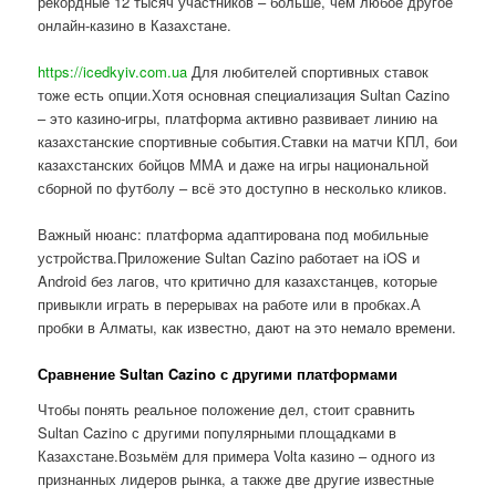
рекордные 12 тысяч участников – больше, чем любое другое
онлайн-казино в Казахстане.
https://icedkyiv.com.ua
Для любителей спортивных ставок
тоже есть опции.Хотя основная специализация Sultan Cazino
– это казино-игры, платформа активно развивает линию на
казахстанские спортивные события.Ставки на матчи КПЛ, бои
казахстанских бойцов ММА и даже на игры национальной
сборной по футболу – всё это доступно в несколько кликов.
Важный нюанс: платформа адаптирована под мобильные
устройства.Приложение Sultan Cazino работает на iOS и
Android без лагов, что критично для казахстанцев, которые
привыкли играть в перерывах на работе или в пробках.А
пробки в Алматы, как известно, дают на это немало времени.
Сравнение Sultan Cazino с другими платформами
Чтобы понять реальное положение дел, стоит сравнить
Sultan Cazino с другими популярными площадками в
Казахстане.Возьмём для примера Volta казино – одного из
признанных лидеров рынка, а также две другие известные