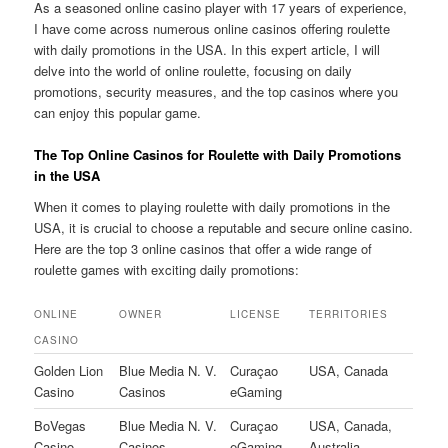
As a seasoned online casino player with 17 years of experience,
I have come across numerous online casinos offering roulette
with daily promotions in the USA. In this expert article, I will
delve into the world of online roulette, focusing on daily
promotions, security measures, and the top casinos where you
can enjoy this popular game.
The Top Online Casinos for Roulette with Daily Promotions
in the USA
When it comes to playing roulette with daily promotions in the
USA, it is crucial to choose a reputable and secure online casino.
Here are the top 3 online casinos that offer a wide range of
roulette games with exciting daily promotions:
ONLINE
OWNER
LICENSE
TERRITORIES
CASINO
Golden Lion
Blue Media N. V.
Curaçao
USA, Canada
Casino
Casinos
eGaming
BoVegas
Blue Media N. V.
Curaçao
USA, Canada,
Casino
Casinos
eGaming
Australia