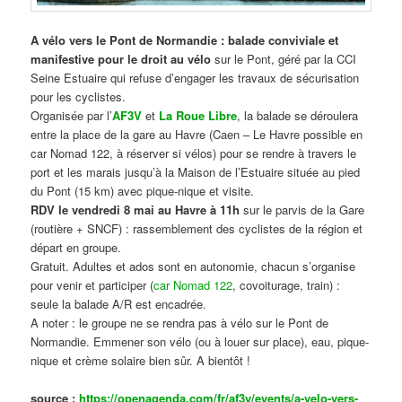
A vélo vers le Pont de Normandie : balade conviviale et
manifestive
pour le droit au vélo
sur le Pont, géré par la CCI
Seine Estuaire qui refuse d’engager les travaux de sécurisation
pour les cyclistes.
Organisée par l’
AF3V
et
La Roue Libre
, la balade se déroulera
entre la place de la gare au Havre (Caen – Le Havre possible en
car Nomad 122, à réserver si vélos) pour se rendre à travers le
port et les marais jusqu’à la Maison de l’Estuaire située au pied
du Pont (15 km) avec pique-nique et visite.
RDV le vendredi 8 mai au Havre à 11h
sur le parvis de la Gare
(routière + SNCF) : rassemblement des cyclistes de la région et
départ en groupe.
Gratuit. Adultes et ados sont en autonomie, chacun s’organise
pour venir et participer (
car Nomad 122
, covoiturage, train) :
seule la balade A/R est encadrée.
A noter : le groupe ne se rendra pas à vélo sur le Pont de
Normandie. Emmener son vélo (ou à louer sur place), eau, pique-
nique et crème solaire bien sûr. A bientôt !
source :
https://openagenda.com/fr/af3v/events/a-velo-vers-