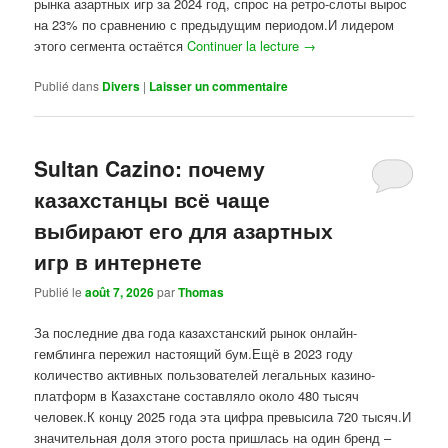
рынка азартных игр за 2024 год, спрос на ретро-слоты вырос
на 23% по сравнению с предыдущим периодом.И лидером
этого сегмента остаётся
Continuer la lecture
→
Publié dans
Divers
|
Laisser un commentaire
Sultan Cazino: почему
казахстанцы всё чаще
выбирают его для азартных
игр в интернете
Publié le
août 7, 2026
par
Thomas
За последние два года казахстанский рынок онлайн-
гемблинга пережил настоящий бум.Ещё в 2023 году
количество активных пользователей легальных казино-
платформ в Казахстане составляло около 480 тысяч
человек.К концу 2025 года эта цифра превысила 720 тысяч.И
значительная доля этого роста пришлась на один бренд –