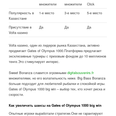
множители
множители
Click
Популярность в
1-е место
3-е место
5-е место
Казахстане
Присутствие в
Да
Да
Да
Volta казино
Volta казино, один из лидеров рынка Казахстана, активно
продвигает Gates of Olympus 1000.Платформа предлагает
эксклюзивные турниры с призовым фондом до 10 миллионов
тенге.Это стимулирует интерес.
Sweet Bonanza славится огромными
digitalsouvenirs.fr
множителями, но его волатильность ниже. Big Bass Bonanza
больше подходит для любителей рыбалки и спокойной игры.
Gates of Olympus 1000 big win – выбор тех, кто хочет риска и
скорости.
Как увеличить шансы на Gates of Olympus 1000 big win
Опытные игроки выработали стратегии.Они не гарантируют