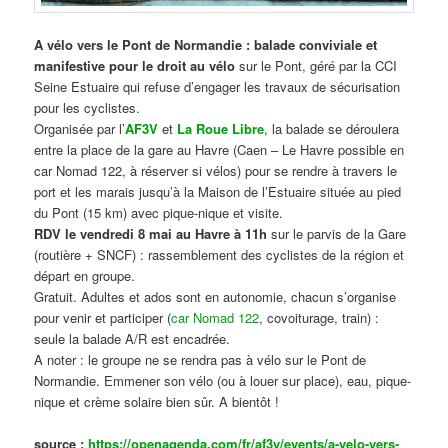
A vélo vers le Pont de Normandie : balade conviviale et
manifestive
pour le droit au vélo
sur le Pont, géré par la CCI
Seine Estuaire qui refuse d’engager les travaux de sécurisation
pour les cyclistes.
Organisée par l’
AF3V
et
La Roue Libre
, la balade se déroulera
entre la place de la gare au Havre (Caen – Le Havre possible en
car Nomad 122, à réserver si vélos) pour se rendre à travers le
port et les marais jusqu’à la Maison de l’Estuaire située au pied
du Pont (15 km) avec pique-nique et visite.
RDV le vendredi 8 mai au Havre à 11h
sur le parvis de la Gare
(routière + SNCF) : rassemblement des cyclistes de la région et
départ en groupe.
Gratuit. Adultes et ados sont en autonomie, chacun s’organise
pour venir et participer (
car Nomad 122
, covoiturage, train) :
seule la balade A/R est encadrée.
A noter : le groupe ne se rendra pas à vélo sur le Pont de
Normandie. Emmener son vélo (ou à louer sur place), eau, pique-
nique et crème solaire bien sûr. A bientôt !
source :
https://openagenda.com/fr/af3v/events/a-velo-vers-