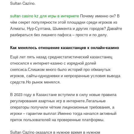
Sultan Cazino.
sultan casino kz для игры в интернете
Почему именно он? В
чём секрет популярности этой площадки среди игроков из
Алматы, Нур-Султана, Шымкента и других городов? Давайте
разбираться без лишнего пафоса – просто и по делу.
Как менялось отношение казахстанцев к онлайн-казино
Ещё лет пять назад среднестатистический казахстанец
относился к интернет-казино с изрядной долей
скепсиса.Слишком много было историй про обманутых
игроков, сайты-однодневки и непрозрачные условия вывода
средств.Но рынок менялся.
В 2023 году в Казахстане вступили в силу новые правила
регулирования азартных игр в интернете.Легальные
операторы получили чёткие лицензионные требования, а
игроки – гарантии выплат.Именно тогда начался активный
приток пользователей на проверенные платформы.
Sultan Cazino оказался в нужное время в нужном