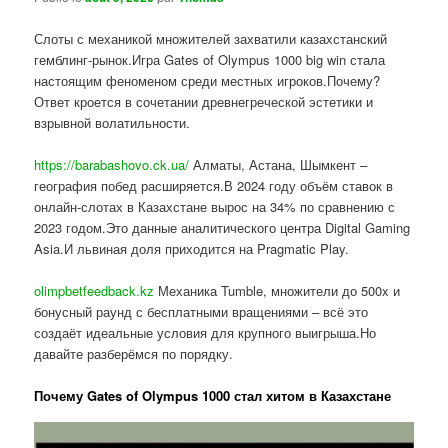
Слоты с механикой множителей захватили казахстанский
гемблинг-рынок.Игра Gates of Olympus 1000 big win стала
настоящим феноменом среди местных игроков.Почему?
Ответ кроется в сочетании древнегреческой эстетики и
взрывной волатильности.
https://barabashovo.ck.ua/
Алматы, Астана, Шымкент –
география побед расширяется.В 2024 году объём ставок в
онлайн-слотах в Казахстане вырос на 34% по сравнению с
2023 годом.Это данные аналитического центра Digital Gaming
Asia.И львиная доля приходится на Pragmatic Play.
olimpbetfeedback.kz
Механика Tumble, множители до 500x и
бонусный раунд с бесплатными вращениями – всё это
создаёт идеальные условия для крупного выигрыша.Но
давайте разберёмся по порядку.
Почему Gates of Olympus 1000 стал хитом в Казахстане