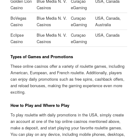
Golden Lion
Blue Media N. V.
Curaçao
USA, Canada
Casino
Casinos
eGaming
BoVegas
Blue Media N. V.
Curaçao
USA, Canada,
Casino
Casinos
eGaming
Australia
Eclipse
Blue Media N. V.
Curaçao
USA, Canada
Casino
Casinos
eGaming
Types of Games and Promotions
These online casinos offer a variety of roulette games, including
American, European, and French roulette. Additionally, players
can enjoy daily promotions such as free spins, cashback offers,
and reload bonuses, making the gaming experience even more
exciting.
How to Play and Where to Play
To play roulette with daily promotions in the USA, simply create
an account at one of the top online casinos mentioned above,
make a deposit, and start playing your favorite roulette games.
You can play on any device, including mobile phones, desktops,