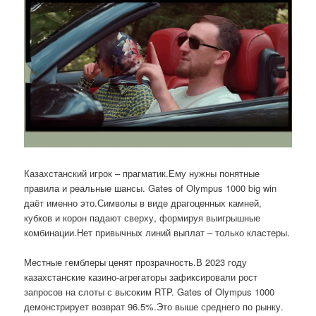
Казахстанский игрок – прагматик.Ему нужны понятные
правила и реальные шансы. Gates of Olympus 1000 big win
даёт именно это.Символы в виде драгоценных камней,
кубков и корон падают сверху, формируя выигрышные
комбинации.Нет привычных линий выплат – только кластеры.
Местные гемблеры ценят прозрачность.В 2023 году
казахстанские казино-агрегаторы зафиксировали рост
запросов на слоты с высоким RTP. Gates of Olympus 1000
демонстрирует возврат 96.5%.Это выше среднего по рынку.