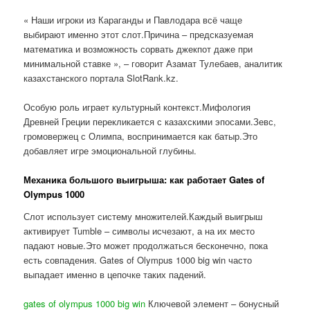
« Наши игроки из Караганды и Павлодара всё чаще
выбирают именно этот слот.Причина – предсказуемая
математика и возможность сорвать джекпот даже при
минимальной ставке », – говорит Азамат Тулебаев, аналитик
казахстанского портала SlotRank.kz.
Особую роль играет культурный контекст.Мифология
Древней Греции перекликается с казахскими эпосами.Зевс,
громовержец с Олимпа, воспринимается как батыр.Это
добавляет игре эмоциональной глубины.
Механика большого выигрыша: как работает Gates of
Olympus 1000
Слот использует систему множителей.Каждый выигрыш
активирует Tumble – символы исчезают, а на их место
падают новые.Это может продолжаться бесконечно, пока
есть совпадения. Gates of Olympus 1000 big win часто
выпадает именно в цепочке таких падений.
gates of olympus 1000 big win
Ключевой элемент – бонусный