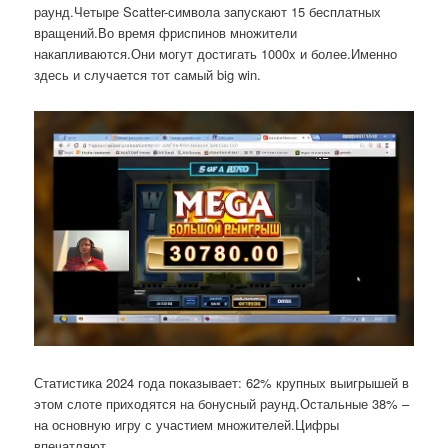
раунд.Четыре Scatter-символа запускают 15 бесплатных
вращений.Во время фриспинов множители
накапливаются.Они могут достигать 1000x и более.Именно
здесь и случается тот самый big win.
Статистика 2024 года показывает: 62% крупных выигрышей в
этом слоте приходятся на бонусный раунд.Остальные 38% –
на основную игру с участием множителей.Цифры
впечатляют.