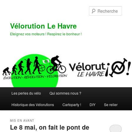
Aller
Aller
au
au
Rech
contenu
contenu
principal
secondaire
Vélorution Le Havre
Eteignez vos moteurs ! Respirez le bonheur !
Menu
Les perles du vélo
Qui sommes nous ?
principal
Historique des Vélorutions
Cartoparty !
DIY
Se relier
MIS EN AVANT
Le 8 mai, on fait le pont de