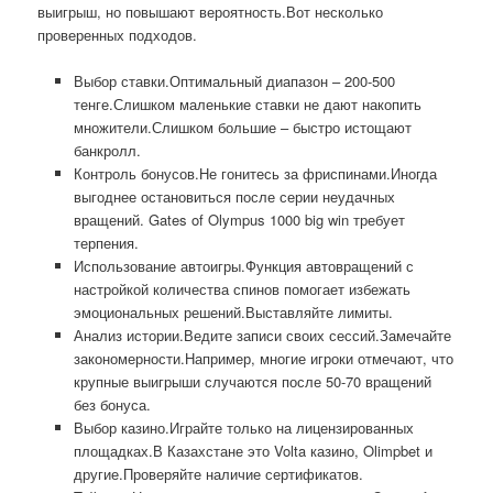
выигрыш, но повышают вероятность.Вот несколько
проверенных подходов.
Выбор ставки.Оптимальный диапазон – 200-500
тенге.Слишком маленькие ставки не дают накопить
множители.Слишком большие – быстро истощают
банкролл.
Контроль бонусов.Не гонитесь за фриспинами.Иногда
выгоднее остановиться после серии неудачных
вращений. Gates of Olympus 1000 big win требует
терпения.
Использование автоигры.Функция автовращений с
настройкой количества спинов помогает избежать
эмоциональных решений.Выставляйте лимиты.
Анализ истории.Ведите записи своих сессий.Замечайте
закономерности.Например, многие игроки отмечают, что
крупные выигрыши случаются после 50-70 вращений
без бонуса.
Выбор казино.Играйте только на лицензированных
площадках.В Казахстане это Volta казино, Olimpbet и
другие.Проверяйте наличие сертификатов.