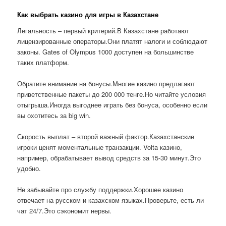
Как выбрать казино для игры в Казахстане
Легальность – первый критерий.В Казахстане работают
лицензированные операторы.Они платят налоги и соблюдают
законы. Gates of Olympus 1000 доступен на большинстве
таких платформ.
Обратите внимание на бонусы.Многие казино предлагают
приветственные пакеты до 200 000 тенге.Но читайте условия
отыгрыша.Иногда выгоднее играть без бонуса, особенно если
вы охотитесь за big win.
Скорость выплат – второй важный фактор.Казахстанские
игроки ценят моментальные транзакции. Volta казино,
например, обрабатывает вывод средств за 15-30 минут.Это
удобно.
Не забывайте про службу поддержки.Хорошее казино
отвечает на русском и казахском языках.Проверьте, есть ли
чат 24/7.Это сэкономит нервы.