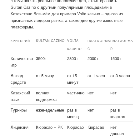
Чтобы понять реальное положение дел, стоит сравнить
Sultan Cazino с другими популярными площадками в
Казахстане.Возьмём для примера Volta казино – одного из
признанных лидеров рынка, а также две другие известные
платформы.
КРИТЕРИЙ
SULTAN CAZINO
VOLTA
ПЛАТФОРМА
ПЛАТФОРМА
КАЗИНО
C
D
Количество
3500+
2800+
2000+
1500+
игр
Вывод
от 5 минут
от 15
от 1 часа
от 3 часов
средств
минут
Казахский
полная
частично
нет
нет
язык
поддержка
Турниры
еженедельные
раз в
нет
раз в
месяц
квартал
Лицензия
Кюрасао + РК
Кюрасао
Кюрасао
нет
данных