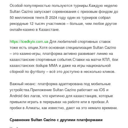
Особой популярностью пользуются турниры.Каждую неделю
Sultan Cazino запускает соревнования с призовым фондом до
50 миллионов тенге.В 2024 году один из турниров собрал
рекордные 12 тысяч участников – больше, чем любое другое
онлайн-казино в Казахстане.
https://icedkyiv.com.ua
Для любителей спортивных ставок
тоже есть опции.Хотя основная специализация Sultan Cazino
– это казино-игры, платформа активно развивает линию на
казахстанские спортивные события.Ставки на матчи КПЛ, бои
казахстанских бойцов ММА и даже на игры национальной
сборной по футболу – всё это доступно в несколько кликов.
Важный нюанс: платформа адаптирована под мобильные
устройства.Приложение Sultan Cazino работает на iOS и
Android без лагов, что критично для казахстанцев, которые
привыкли играть в перерывах на работе или в пробках.А
пробки в Алматы, как известно, дают на это немало времени.
Сравнение Sultan Cazino с другими платформами