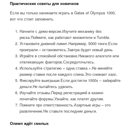
Практические советы для новичков
Если вы только начинаете играть в Gates of Olympus 1000,
вот что стоит запомнить.
Начните с демо-версии.Изучите механику без
риска.Поймите, как работают множители и Tumble.
Установите дневной лимит.Например, 5000 тенге.Если
проиграли – остановитесь.Завтра будет новый день.
Играйте в спокойной обстановке.Никакого алкоголя или
отвлекающих факторов.Сосредоточьтесь.
Используйте стратегию « одна ставка ».Не меняйте
размер ставки после каждого спина.Это снижает хаос.
Фиксируйте выигрыши.Если достигли 1000x – забирайте
деньги.Не пытайтесь удвоить.
Изучайте отзывы.Перед регистрацией в казино
почитайте форумы.Узнайте, как платят другим.
Помните про ответственность.Азартные игры – это
развлечение.Не ставьте последние деньги.
Олимп ждёт смелых