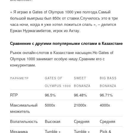
« Я играю в Gates of Olympus 1000 уже полгода.Самый
большой выигрыш был 850x от ставки.Случилось это в три
часа ночи, когда я уже хотел ложиться спать », – делится
Ержан Нурмагамбетов, игрок из Актау.
Сравнение с другими популярными слотами в Казахстане
Рынок онлайн-слотов в Казахстане насыщен.Но Gates of
Olympus 1000 занимает особую нишу.Сравним его с
конкурентами.
ПАРАМЕТР
GATES OF
SWEET
BIG BASS
OLYMPUS 1000
BONANZA
BONANZA
RTP
96.5%
96.48%
96.71%
Максимальный
5000x
21000x
4000x
множитель
Волатильность
Высокая
Средняя
Средняя
Механика
Tumble +
Tumble +
Pick &