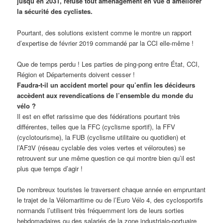
jusqu’en 2031, refuse tout aménagement en vue d’améliorer
la sécurité des cyclistes.
Pourtant, des solutions existent comme le montre un rapport
d’expertise de février 2019 commandé par la CCI elle-même !
Que de temps perdu ! Les parties de ping-pong entre État, CCI,
Région et Départements doivent cesser !
Faudra-t-il un accident mortel pour qu’enfin les décideurs
accèdent aux revendications de l’ensemble du monde du
vélo ?
Il est en effet rarissime que des fédérations pourtant très
différentes, telles que la FFC (cyclisme sportif), la FFV
(cyclotourisme), la FUB (cyclisme utilitaire ou quotidien) et
l’AF3V (réseau cyclable des voies vertes et véloroutes) se
retrouvent sur une même question ce qui montre bien qu’il est
plus que temps d’agir !
De nombreux touristes le traversent chaque année en empruntant
le trajet de la Vélomaritime ou de l’Euro Vélo 4, des cyclosportifs
normands l’utilisent très fréquemment lors de leurs sorties
hebdomadaires ou des salariés de la zone industrialo-portuaire