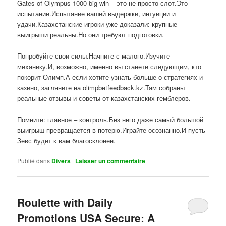
Gates of Olympus 1000 big win – это не просто слот.Это
испытание.Испытание вашей выдержки, интуиции и
удачи.Казахстанские игроки уже доказали: крупные
выигрыши реальны.Но они требуют подготовки.
Попробуйте свои силы.Начните с малого.Изучите
механику.И, возможно, именно вы станете следующим, кто
покорит Олимп.А если хотите узнать больше о стратегиях и
казино, загляните на olimpbetfeedback.kz.Там собраны
реальные отзывы и советы от казахстанских гемблеров.
Помните: главное – контроль.Без него даже самый большой
выигрыш превращается в потерю.Играйте осознанно.И пусть
Зевс будет к вам благосклонен.
Publié dans
Divers
|
Laisser un commentaire
Roulette with Daily
Promotions USA Secure: A