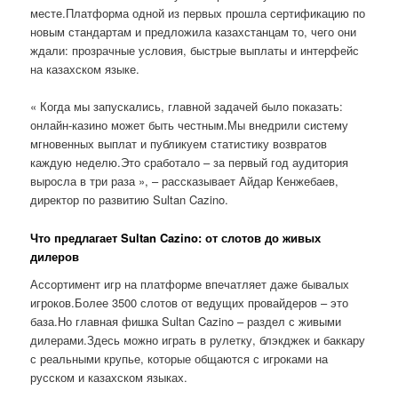
месте.Платформа одной из первых прошла сертификацию по
новым стандартам и предложила казахстанцам то, чего они
ждали: прозрачные условия, быстрые выплаты и интерфейс
на казахском языке.
« Когда мы запускались, главной задачей было показать:
онлайн-казино может быть честным.Мы внедрили систему
мгновенных выплат и публикуем статистику возвратов
каждую неделю.Это сработало – за первый год аудитория
выросла в три раза », – рассказывает Айдар Кенжебаев,
директор по развитию Sultan Cazino.
Что предлагает Sultan Cazino: от слотов до живых
дилеров
Ассортимент игр на платформе впечатляет даже бывалых
игроков.Более 3500 слотов от ведущих провайдеров – это
база.Но главная фишка Sultan Cazino – раздел с живыми
дилерами.Здесь можно играть в рулетку, блэкджек и баккару
с реальными крупье, которые общаются с игроками на
русском и казахском языках.