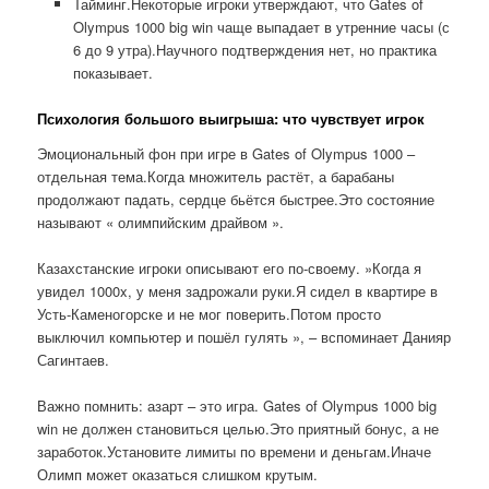
Тайминг.Некоторые игроки утверждают, что Gates of
Olympus 1000 big win чаще выпадает в утренние часы (с
6 до 9 утра).Научного подтверждения нет, но практика
показывает.
Психология большого выигрыша: что чувствует игрок
Эмоциональный фон при игре в Gates of Olympus 1000 –
отдельная тема.Когда множитель растёт, а барабаны
продолжают падать, сердце бьётся быстрее.Это состояние
называют « олимпийским драйвом ».
Казахстанские игроки описывают его по-своему. »Когда я
увидел 1000x, у меня задрожали руки.Я сидел в квартире в
Усть-Каменогорске и не мог поверить.Потом просто
выключил компьютер и пошёл гулять », – вспоминает Данияр
Сагинтаев.
Важно помнить: азарт – это игра. Gates of Olympus 1000 big
win не должен становиться целью.Это приятный бонус, а не
заработок.Установите лимиты по времени и деньгам.Иначе
Олимп может оказаться слишком крутым.