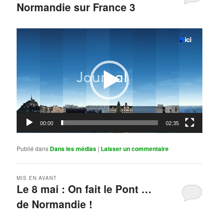
Normandie sur France 3
Publié le
mai 11, 2026
par
Steph
Lecteur
vidéo
00:00
02:35
Publié dans
Dans les médias
|
Laisser un commentaire
MIS EN AVANT
Le 8 mai : On fait le Pont …
de Normandie !