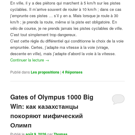
En ville, il y a des piétons qui marchent à 5 km/h sur les pistes
cyclables. Il m’arrive souvent de rouler à 10 km/h ; dans ce cas
j’emprunte ces pistes … s’il y en a. Mais lorsque je roule à 30
km/h ; je prends la route, même si la piste est obligatoire. En
vélo de course, je ne prends jamais les pistes cyclables de ville.
C’est tout simplement trop dangereux.
C’est cette règle du différentiel qui conditionne le choix de la voie
empruntée. Certes, j’adapte ma vitesse à la voie (virage,
descente en ville), mais j’adapte d’abord la voie à la vitesse.
Continuer la lecture
→
Publié dans
Les propositions
|
4
Réponses
Gates of Olympus 1000 Big
Win: как казахстанцы
покоряют мифический
Олимп
Publié le
août 9, 2026
par
Thomas