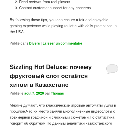
Read reviews from real players
Contact customer support for any concerns
By following these tips, you can ensure a fair and enjoyable
gaming experience while playing roulette with daily promotions in
the USA.
Publié dans
Divers
|
Laisser un commentaire
Sizzling Hot Deluxe: почему
фруктовый слот остаётся
хитом в Казахстане
Publié le
août 7, 2026
par
Thomas
Многие думают, что классические игровые автоматы ушли в
прошлое.Что их место заняли многолинейные видеослоты с
трёхмерной графикой и сложными сюжетами.Но статистика
говорит об обратном.По данным аналитики казахстанского