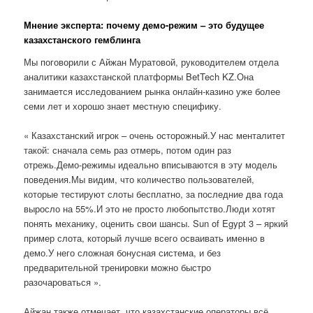
Мнение эксперта: почему демо-режим – это будущее
казахстанского гемблинга
Мы поговорили с Айжан Муратовой, руководителем отдела
аналитики казахстанской платформы BetTech KZ.Она
занимается исследованием рынка онлайн-казино уже более
семи лет и хорошо знает местную специфику.
« Казахстанский игрок – очень осторожный.У нас менталитет
такой: сначала семь раз отмерь, потом один раз
отрежь.Демо-режимы идеально вписываются в эту модель
поведения.Мы видим, что количество пользователей,
которые тестируют слоты бесплатно, за последние два года
выросло на 55%.И это не просто любопытство.Люди хотят
понять механику, оценить свои шансы. Sun of Egypt 3 – яркий
пример слота, который лучше всего осваивать именно в
демо.У него сложная бонусная система, и без
предварительной тренировки можно быстро
разочароваться ».
Айжан также отмечает, что казахстанские операторы всё