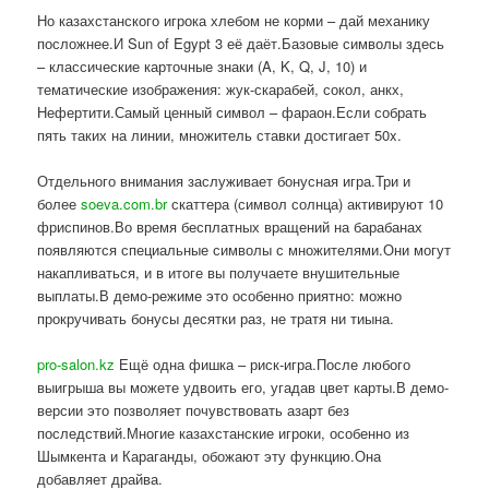
Но казахстанского игрока хлебом не корми – дай механику
посложнее.И Sun of Egypt 3 её даёт.Базовые символы здесь
– классические карточные знаки (A, K, Q, J, 10) и
тематические изображения: жук-скарабей, сокол, анкх,
Нефертити.Самый ценный символ – фараон.Если собрать
пять таких на линии, множитель ставки достигает 50x.
Отдельного внимания заслуживает бонусная игра.Три и
более
soeva.com.br
скаттера (символ солнца) активируют 10
фриспинов.Во время бесплатных вращений на барабанах
появляются специальные символы с множителями.Они могут
накапливаться, и в итоге вы получаете внушительные
выплаты.В демо-режиме это особенно приятно: можно
прокручивать бонусы десятки раз, не тратя ни тиына.
pro-salon.kz
Ещё одна фишка – риск-игра.После любого
выигрыша вы можете удвоить его, угадав цвет карты.В демо-
версии это позволяет почувствовать азарт без
последствий.Многие казахстанские игроки, особенно из
Шымкента и Караганды, обожают эту функцию.Она
добавляет драйва.