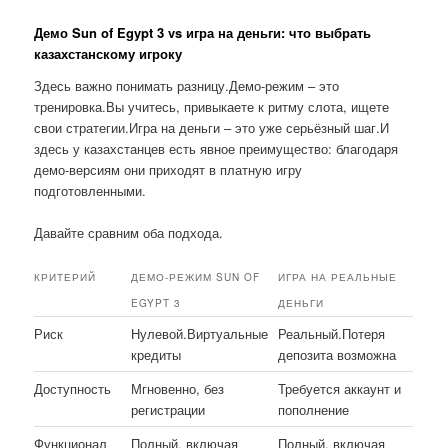
Демо Sun of Egypt 3 vs игра на деньги: что выбрать
казахстанскому игроку
Здесь важно понимать разницу.Демо-режим – это
тренировка.Вы учитесь, привыкаете к ритму слота, ищете
свои стратегии.Игра на деньги – это уже серьёзный шаг.И
здесь у казахстанцев есть явное преимущество: благодаря
демо-версиям они приходят в платную игру
подготовленными.
Давайте сравним оба подхода.
КРИТЕРИЙ
ДЕМО-РЕЖИМ SUN OF
ИГРА НА РЕАЛЬНЫЕ
EGYPT 3
ДЕНЬГИ
Риск
Нулевой.Виртуальные
Реальный.Потеря
кредиты
депозита возможна
Доступность
Мгновенно, без
Требуется аккаунт и
регистрации
пополнение
Функционал
Полный, включая
Полный, включая