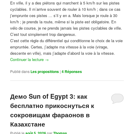
En ville, il y a des piétons qui marchent à 5 km/h sur les pistes
cyclables. Il m’arrive souvent de rouler à 10 km/h ; dans ce cas
j’emprunte ces pistes … s’il y en a. Mais lorsque je roule à 30
km/h ; je prends la route, même si la piste est obligatoire. En
vélo de course, je ne prends jamais les pistes cyclables de ville.
C’est tout simplement trop dangereux.
C’est cette règle du différentiel qui conditionne le choix de la voie
empruntée. Certes, j’adapte ma vitesse à la voie (virage,
descente en ville), mais j’adapte d’abord la voie à la vitesse.
Continuer la lecture
→
Publié dans
Les propositions
|
4
Réponses
Демо Sun of Egypt 3: как
бесплатно прикоснуться к
сокровищам фараонов в
Казахстане
Publié le
août 5, 2026
par
Thomas