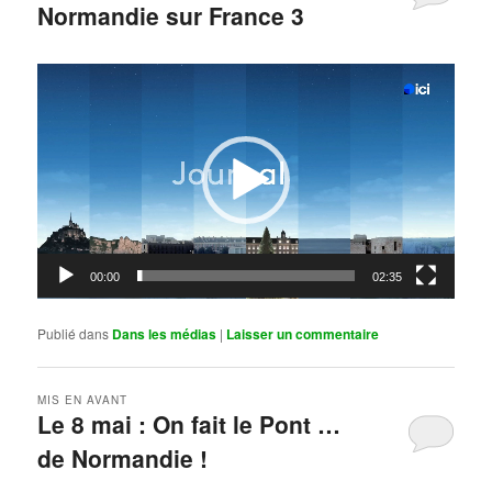
Normandie sur France 3
Publié le
mai 11, 2026
par
Steph
Lecteur
vidéo
00:00
02:35
Publié dans
Dans les médias
|
Laisser un commentaire
MIS EN AVANT
Le 8 mai : On fait le Pont …
de Normandie !