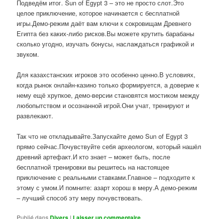
Подведём итог. Sun of Egypt 3 – это не просто слот.Это
целое приключение, которое начинается с бесплатной
игры.Демо-режим даёт вам ключи к сокровищам Древнего
Египта без каких-либо рисков.Вы можете крутить барабаны
сколько угодно, изучать бонусы, наслаждаться графикой и
звуком.
Для казахстанских игроков это особенно ценно.В условиях,
когда рынок онлайн-казино только формируется, а доверие к
нему ещё хрупкое, демо-версии становятся мостиком между
любопытством и осознанной игрой.Они учат, тренируют и
развлекают.
Так что не откладывайте.Запускайте демо Sun of Egypt 3
прямо сейчас.Почувствуйте себя археологом, который нашёл
древний артефакт.И кто знает – может быть, после
бесплатной тренировки вы решитесь на настоящее
приключение с реальными ставками.Главное – подходите к
этому с умом.И помните: азарт хорош в меру.А демо-режим
– лучший способ эту меру почувствовать.
Publié dans
Divers
|
Laisser un commentaire