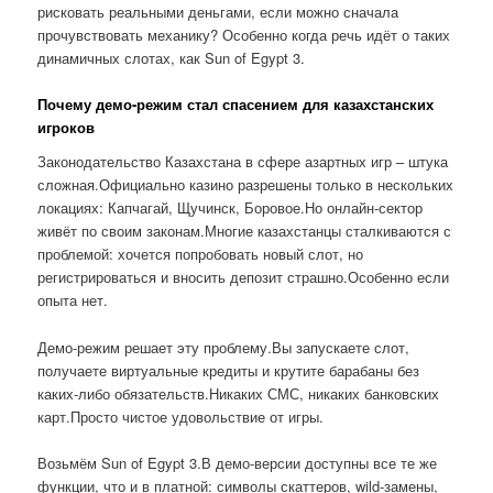
рисковать реальными деньгами, если можно сначала
прочувствовать механику? Особенно когда речь идёт о таких
динамичных слотах, как Sun of Egypt 3.
Почему демо-режим стал спасением для казахстанских
игроков
Законодательство Казахстана в сфере азартных игр – штука
сложная.Официально казино разрешены только в нескольких
локациях: Капчагай, Щучинск, Боровое.Но онлайн-сектор
живёт по своим законам.Многие казахстанцы сталкиваются с
проблемой: хочется попробовать новый слот, но
регистрироваться и вносить депозит страшно.Особенно если
опыта нет.
Демо-режим решает эту проблему.Вы запускаете слот,
получаете виртуальные кредиты и крутите барабаны без
каких-либо обязательств.Никаких СМС, никаких банковских
карт.Просто чистое удовольствие от игры.
Возьмём Sun of Egypt 3.В демо-версии доступны все те же
функции, что и в платной: символы скаттеров, wild-замены,