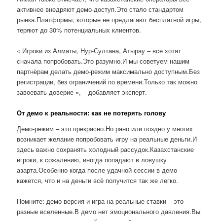
активнее внедряют демо-доступ.Это стало стандартом
рынка.Платформы, которые не предлагают бесплатной игры,
теряют до 30% потенциальных клиентов.
« Игроки из Алматы, Нур-Султана, Атырау – все хотят
сначала попробовать.Это разумно.И мы советуем нашим
партнёрам делать демо-режим максимально доступным.Без
регистрации, без ограничений по времени.Только так можно
завоевать доверие », – добавляет эксперт.
От демо к реальности: как не потерять голову
Демо-режим – это прекрасно.Но рано или поздно у многих
возникает желание попробовать игру на реальные деньги.И
здесь важно сохранять холодный рассудок.Казахстанские
игроки, к сожалению, иногда попадают в ловушку
азарта.Особенно когда после удачной сессии в демо
кажется, что и на деньги всё получится так же легко.
Помните: демо-версия и игра на реальные ставки – это
разные вселенные.В демо нет эмоционального давления.Вы