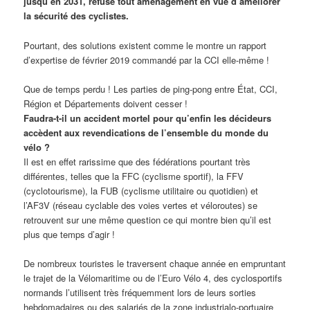
jusqu’en 2031, refuse tout aménagement en vue d’améliorer
la sécurité des cyclistes.
Pourtant, des solutions existent comme le montre un rapport
d’expertise de février 2019 commandé par la CCI elle-même !
Que de temps perdu ! Les parties de ping-pong entre État, CCI,
Région et Départements doivent cesser !
Faudra-t-il un accident mortel pour qu’enfin les décideurs
accèdent aux revendications de l’ensemble du monde du
vélo ?
Il est en effet rarissime que des fédérations pourtant très
différentes, telles que la FFC (cyclisme sportif), la FFV
(cyclotourisme), la FUB (cyclisme utilitaire ou quotidien) et
l’AF3V (réseau cyclable des voies vertes et véloroutes) se
retrouvent sur une même question ce qui montre bien qu’il est
plus que temps d’agir !
De nombreux touristes le traversent chaque année en empruntant
le trajet de la Vélomaritime ou de l’Euro Vélo 4, des cyclosportifs
normands l’utilisent très fréquemment lors de leurs sorties
hebdomadaires ou des salariés de la zone industrialo-portuaire