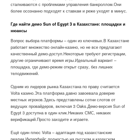
сталкиваются с проблемами управления банкроллом.Они
более осознанно подходят к ставкам и реже уходят в минус.
Где найти демо Sun of Egypt 3 в Казахстане: площадки и
нюансы
Вопрос выбора платформы – один из ключевых.В Казахстане
работает множество онлайн-казино, но не все предлагают
качественный демо-доступ.Некоторые требуют регистрации,
другие ограничивают время игры.Идеальный вариант –
площадка, где демо-режим открыт сразу, без лишних
телодвижений.
Одним из лидеров рынка Казахстана по праву считается
Volta казино.Эта платформа давно завоевала доверие
местных игроков.Здесь представлены сотни слотов от
ведущих провайдеров, включая 3 Oaks.Демо-версия Sun of
Egypt 3 доступна в один клик.Никаких СМС, никаких
верификаций.Просто заходите и играете.
Ещё один плюс Volta – адаптация под казахстанские
реалии.Интерфейс полностью на русском и казахском