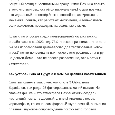
бонусный раунд с бесплатными вращениями.Разница только
в том, что выигрыш остаётся виртуальным.Но для новичка
это идеальный тренажёр.Можно спокойно разобраться в
механике, понять, как работают множители, и только потом,
если захочется, переходить на реальные ставки.
Кстати, по опросам среди пользователей казахстанских
онлайн-казино за 2023 год, 78% игроков признались, что хотя
бы раз использовали демо-версию для тестирования новой
игры.И почти половина из них после этого решились на игру
на деньги.Демо – это не просто развлечение, это мостик к
уверенности.
Как устроен Sun of Egypt 3 и чем он цепляет казахстанцев
Слот выполнен в классическом стиле 3 Oaks: пять
барабанов, три ряда, 25 фиксированных линий выплат.Но
главная фишка – это атмосфера.Разработчики создали
настоящий портал в Древний Египет.Пирамиды, песок,
иероглифы и, конечно, сам фараон.Визуал сочный, анимация
плавная, звуковое сопровождение погружает с головой.