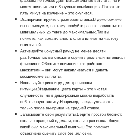
фараона не только даёт максимальные выплаты, но и
может появляться в бонусных комбинациях.Потратьте
пять минут на изучение – это окупится.
Экспериментируйте с размером ставки.В демо-режиме
вы не рискуете, поэтому пробуйте разные варианты: от
минимальных 25 тенге до максимальных.Так вы
поймёте, как волатильность слота влияет на частоту
выигрышей.
Активируйте бонусный раунд не менее десяти
раз.Только так вы сможете оценить реальный потенциал
фриспинов.Обратите внимание, как работают
множители – они могут накапливаться и давать
космические выплаты.
Используйте риск-игру для тренировки
интуиции.Угадывание цвета карты – это чистая
случайность, но в демо-режиме можно выработать
собственную тактику.Например, всегда удваивать
только после выигрыша на средней ставке.
Записывайте свои результаты.Ведите простой блокнот:
сколько вращений сделали, сколько раз выпал бонус,
какой был максимальный выигрыш.Это поможет
объективно оценить слот без иллюзий.