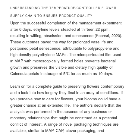
UNDERSTANDING THE TEMPERATURE-CONTROLLED FLOWER
SUPPLY CHAIN TO ENSURE PRODUCT QUALITY
Upon the successful completion of the management experiment
after 6 days, ethylene levels steadied at thirteen.22 ppm,
resulting in wilting, abscission, and senescence (Poonsri, 2020).
These outcomes paved the way for prolonged vase life and
postponed petal senescence, attributable to polypropylene and
high-density polyethylene MAPs. The microperforated film used
in MAP with microscopically formed holes prevents bacterial
growth and preserves the visible and dietary high quality of
Calendula petals in storage at 5°C for as much as 10 days.
Learn on for a complete guide to preserving flowers contemporary
and a look into how lengthy they final in an array of conditions. If
you perceive how to care for flowers, your blooms could have a
greater chance at an extended life. The authors declare that the
analysis was performed in the absence of any business or
monetary relationships that might be construed as a potential
conflict of interest. A range of novel packaging techniques are
available, similar to MAP, CAP, clever packaging, and