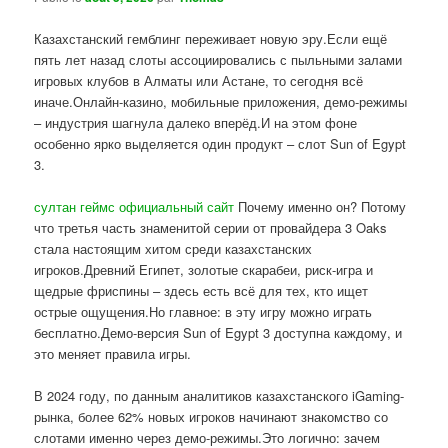
Казахстанский гемблинг переживает новую эру.Если ещё
пять лет назад слоты ассоциировались с пыльными залами
игровых клубов в Алматы или Астане, то сегодня всё
иначе.Онлайн-казино, мобильные приложения, демо-режимы
– индустрия шагнула далеко вперёд.И на этом фоне
особенно ярко выделяется один продукт – слот Sun of Egypt
3.
султан геймс официальный сайт
Почему именно он? Потому
что третья часть знаменитой серии от провайдера 3 Oaks
стала настоящим хитом среди казахстанских
игроков.Древний Египет, золотые скарабеи, риск-игра и
щедрые фриспины – здесь есть всё для тех, кто ищет
острые ощущения.Но главное: в эту игру можно играть
бесплатно.Демо-версия Sun of Egypt 3 доступна каждому, и
это меняет правила игры.
В 2024 году, по данным аналитиков казахстанского iGaming-
рынка, более 62% новых игроков начинают знакомство со
слотами именно через демо-режимы.Это логично: зачем