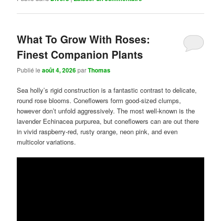
What To Grow With Roses:
Finest Companion Plants
Publié le
août 4, 2026
par
Thomas
Sea holly’s rigid construction is a fantastic contrast to delicate,
round rose blooms. Coneflowers form good-sized clumps,
however don’t unfold aggressively. The most well-known is the
lavender Echinacea purpurea, but coneflowers can are out there
in vivid raspberry-red, rusty orange, neon pink, and even
multicolor variations.