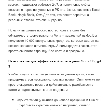
языках, поддержка работает 24/7, а пополнение счёта
возможно через популярные в РК платёжные системы: Kaspi
Bank, Halyk Bank, Qiwi.Для тех, кто решит перейти на
реальные ставки, это очень удобно.
Но если вы хотите просто протестировать слот без
обязательств, демо-режим на Volta – идеальный выбор.Вы
получаете 10 000 виртуальных кредитов, которых хватит на
несколько часов активной игры.А если кредиты закончатся –
просто обновите страницу.Всё честно и прозрачно.
Пять советов для эффективной игры в демо Sun of Egypt
3
Чтобы получить максимум пользы от демо-версии, стоит
придерживаться нескольких простых правил.Они помогут не
просто скоротать время, а действительно разобраться в
слоте и подготовиться к игре на деньги.
Изучите таблицу выплат до начала вращений.В Sun of
Egypt 3 есть скрытые нюансы: например, символ