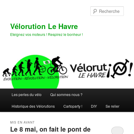
Aller
Aller
au
au
Rech
contenu
contenu
principal
secondaire
Vélorution Le Havre
Eteignez vos moteurs ! Respirez le bonheur !
Menu
Les perles du vélo
Qui sommes nous ?
principal
Historique des Vélorutions
Cartoparty !
DIY
Se relier
MIS EN AVANT
Le 8 mai, on fait le pont de