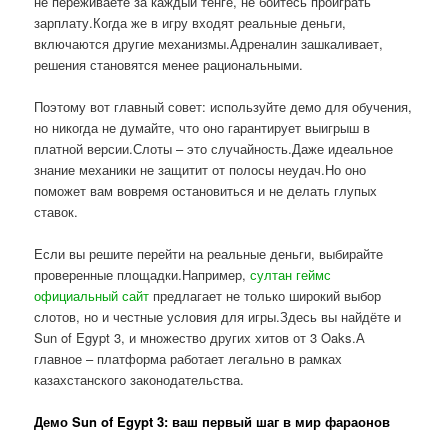
не переживаете за каждый тенге, не боитесь проиграть
зарплату.Когда же в игру входят реальные деньги,
включаются другие механизмы.Адреналин зашкаливает,
решения становятся менее рациональными.
Поэтому вот главный совет: используйте демо для обучения,
но никогда не думайте, что оно гарантирует выигрыш в
платной версии.Слоты – это случайность.Даже идеальное
знание механики не защитит от полосы неудач.Но оно
поможет вам вовремя остановиться и не делать глупых
ставок.
Если вы решите перейти на реальные деньги, выбирайте
проверенные площадки.Например,
султан геймс
официальный сайт
предлагает не только широкий выбор
слотов, но и честные условия для игры.Здесь вы найдёте и
Sun of Egypt 3, и множество других хитов от 3 Oaks.А
главное – платформа работает легально в рамках
казахстанского законодательства.
Демо Sun of Egypt 3: ваш первый шаг в мир фараонов