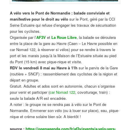
A vélo vers le Pont de Normandie : balade conviviale et
manifestive
pour le droit au vélo
sur le Pont, géré par la CCI
Seine Estuaire qui refuse d’engager les travaux de sécurisation
pour les cyclistes.
Organisée par l’
AF3V
et
La Roue Libre
, la balade se déroulera
entre la place de la gare au Havre (Caen – Le Havre possible en
car Nomad 122, à réserver si vélos) pour se rendre à travers le
port et les marais jusqu’à la Maison de l’Estuaire située au pied
du Pont (15 km) avec pique-nique et visite.
RDV le vendredi 8 mai au Havre à 11h
sur le parvis de la Gare
(routière + SNCF) : rassemblement des cyclistes de la région et
départ en groupe.
Gratuit. Adultes et ados sont en autonomie, chacun s’organise
pour venir et participer (
car Nomad 122
, covoiturage, train) :
seule la balade A/R est encadrée.
A noter : le groupe ne se rendra pas à vélo sur le Pont de
Normandie. Emmener son vélo (ou à louer sur place), eau, pique-
nique et crème solaire bien sûr. A bientôt !
source :
https://openagenda.com/fr/af3v/events/a-velo-vers-