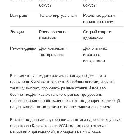
бонусы
бонусы
Выигрыш
Только виртуальный
Реальные деньги,
возможен кэшаут
Эмоции
Расслабленное
Острый азарт и
изучение
адреналин
Рекомендация
Для новичков и
Для опытных
тестирования
игроков с
банкроллом
Как видите, у каждого режима своя аура.Демо – это
песочница.Вы можете крутить барабаны часами, изучать
таблицу выплат, пробовать разные ставки.И всё это
бесплатно.Для казахстанского рынка, где уровень
проникновения онлайн-казино растёт, но доверие к ним ещё
не устоялось, демо-режим стал настоящим спасением.
Кстати, по данным внутренней аналитики одного из крупных
операторов Казахстана за 2024 год, игроки, которые
начинали с демо-версий, в среднем на 40% реже