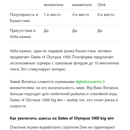
множители
множители
Click
Популярность в
1-е место
3-е место
5-е место
Казахстане
Присутствие в
Да
Да
Да
Volta казино
Volta казино, один из лидеров рынка Казахстана, активно
продвигает Gates of Olympus 1000.Платформа предлагает
эксклюзивные турниры с призовым фондом до 10 миллионов
тенге.Это стимулирует интерес.
Sweet Bonanza славится огромными
digitalsouvenirs.fr
множителями, но его волатильность ниже. Big Bass Bonanza
больше подходит для любителей рыбалки и спокойной игры.
Gates of Olympus 1000 big win – выбор тех, кто хочет риска и
скорости.
Как увеличить шансы на Gates of Olympus 1000 big win
Опытные игроки выработали стратегии.Они не гарантируют