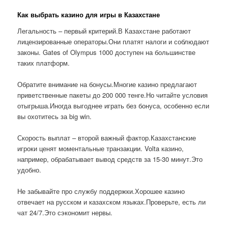
Как выбрать казино для игры в Казахстане
Легальность – первый критерий.В Казахстане работают
лицензированные операторы.Они платят налоги и соблюдают
законы. Gates of Olympus 1000 доступен на большинстве
таких платформ.
Обратите внимание на бонусы.Многие казино предлагают
приветственные пакеты до 200 000 тенге.Но читайте условия
отыгрыша.Иногда выгоднее играть без бонуса, особенно если
вы охотитесь за big win.
Скорость выплат – второй важный фактор.Казахстанские
игроки ценят моментальные транзакции. Volta казино,
например, обрабатывает вывод средств за 15-30 минут.Это
удобно.
Не забывайте про службу поддержки.Хорошее казино
отвечает на русском и казахском языках.Проверьте, есть ли
чат 24/7.Это сэкономит нервы.