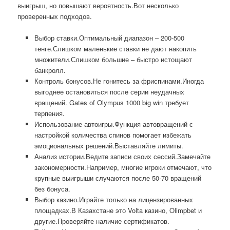
выигрыш, но повышают вероятность.Вот несколько
проверенных подходов.
Выбор ставки.Оптимальный диапазон – 200-500
тенге.Слишком маленькие ставки не дают накопить
множители.Слишком большие – быстро истощают
банкролл.
Контроль бонусов.Не гонитесь за фриспинами.Иногда
выгоднее остановиться после серии неудачных
вращений. Gates of Olympus 1000 big win требует
терпения.
Использование автоигры.Функция автовращений с
настройкой количества спинов помогает избежать
эмоциональных решений.Выставляйте лимиты.
Анализ истории.Ведите записи своих сессий.Замечайте
закономерности.Например, многие игроки отмечают, что
крупные выигрыши случаются после 50-70 вращений
без бонуса.
Выбор казино.Играйте только на лицензированных
площадках.В Казахстане это Volta казино, Olimpbet и
другие.Проверяйте наличие сертификатов.