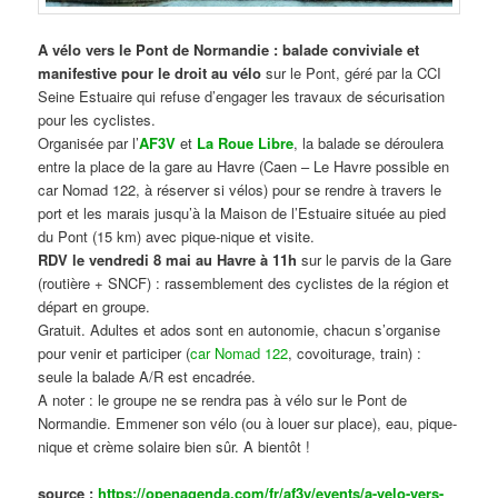
A vélo vers le Pont de Normandie : balade conviviale et
manifestive
pour le droit au vélo
sur le Pont, géré par la CCI
Seine Estuaire qui refuse d’engager les travaux de sécurisation
pour les cyclistes.
Organisée par l’
AF3V
et
La Roue Libre
, la balade se déroulera
entre la place de la gare au Havre (Caen – Le Havre possible en
car Nomad 122, à réserver si vélos) pour se rendre à travers le
port et les marais jusqu’à la Maison de l’Estuaire située au pied
du Pont (15 km) avec pique-nique et visite.
RDV le vendredi 8 mai au Havre à 11h
sur le parvis de la Gare
(routière + SNCF) : rassemblement des cyclistes de la région et
départ en groupe.
Gratuit. Adultes et ados sont en autonomie, chacun s’organise
pour venir et participer (
car Nomad 122
, covoiturage, train) :
seule la balade A/R est encadrée.
A noter : le groupe ne se rendra pas à vélo sur le Pont de
Normandie. Emmener son vélo (ou à louer sur place), eau, pique-
nique et crème solaire bien sûr. A bientôt !
source :
https://openagenda.com/fr/af3v/events/a-velo-vers-