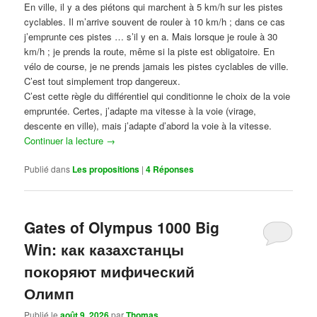
En ville, il y a des piétons qui marchent à 5 km/h sur les pistes
cyclables. Il m’arrive souvent de rouler à 10 km/h ; dans ce cas
j’emprunte ces pistes … s’il y en a. Mais lorsque je roule à 30
km/h ; je prends la route, même si la piste est obligatoire. En
vélo de course, je ne prends jamais les pistes cyclables de ville.
C’est tout simplement trop dangereux.
C’est cette règle du différentiel qui conditionne le choix de la voie
empruntée. Certes, j’adapte ma vitesse à la voie (virage,
descente en ville), mais j’adapte d’abord la voie à la vitesse.
Continuer la lecture
→
Publié dans
Les propositions
|
4
Réponses
Gates of Olympus 1000 Big
Win: как казахстанцы
покоряют мифический
Олимп
Publié le
août 9, 2026
par
Thomas