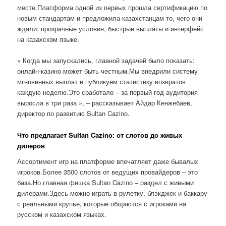
месте.Платформа одной из первых прошла сертификацию по
новым стандартам и предложила казахстанцам то, чего они
ждали: прозрачные условия, быстрые выплаты и интерфейс
на казахском языке.
« Когда мы запускались, главной задачей было показать:
онлайн-казино может быть честным.Мы внедрили систему
мгновенных выплат и публикуем статистику возвратов
каждую неделю.Это сработало – за первый год аудитория
выросла в три раза », – рассказывает Айдар Кенжебаев,
директор по развитию Sultan Cazino.
Что предлагает Sultan Cazino: от слотов до живых
дилеров
Ассортимент игр на платформе впечатляет даже бывалых
игроков.Более 3500 слотов от ведущих провайдеров – это
база.Но главная фишка Sultan Cazino – раздел с живыми
дилерами.Здесь можно играть в рулетку, блэкджек и баккару
с реальными крупье, которые общаются с игроками на
русском и казахском языках.