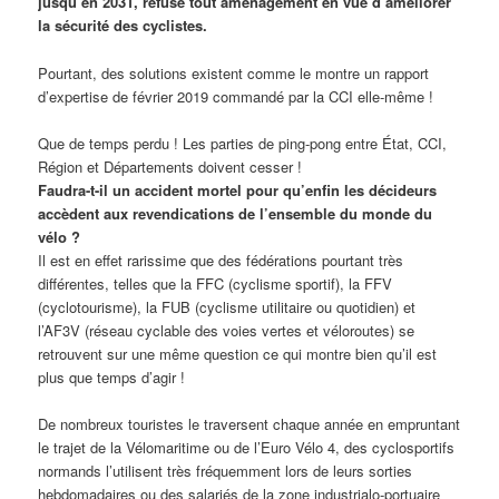
jusqu’en 2031, refuse tout aménagement en vue d’améliorer
la sécurité des cyclistes.
Pourtant, des solutions existent comme le montre un rapport
d’expertise de février 2019 commandé par la CCI elle-même !
Que de temps perdu ! Les parties de ping-pong entre État, CCI,
Région et Départements doivent cesser !
Faudra-t-il un accident mortel pour qu’enfin les décideurs
accèdent aux revendications de l’ensemble du monde du
vélo ?
Il est en effet rarissime que des fédérations pourtant très
différentes, telles que la FFC (cyclisme sportif), la FFV
(cyclotourisme), la FUB (cyclisme utilitaire ou quotidien) et
l’AF3V (réseau cyclable des voies vertes et véloroutes) se
retrouvent sur une même question ce qui montre bien qu’il est
plus que temps d’agir !
De nombreux touristes le traversent chaque année en empruntant
le trajet de la Vélomaritime ou de l’Euro Vélo 4, des cyclosportifs
normands l’utilisent très fréquemment lors de leurs sorties
hebdomadaires ou des salariés de la zone industrialo-portuaire