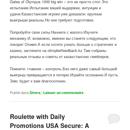
Gates of Olympus 1000 big win – это не просто слот.Это
испытание.Испытание вашей выдержки, интуиции и
удачи.Казахстанские игроки уже доказали: крупные
выигрыши реальны.Но они требуют подготовки.
Попробуйте свои силы.Начните с малого.Изучите
механику.И, возможно, именно вы станете следующим, кто
покорит Олимп.А если хотите узнать больше о стратегиях и
казино, загляните на olimpbetfeedback.kz.Там собраны
реальные отзывы и советы от казахстанских гемблеров.
Помните: главное – контроль.Без него даже самый большой
выигрыш превращается в потерю.Играйте осознанно.И пусть
Зевс будет к вам благосклонен.
Publié dans
Divers
|
Laisser un commentaire
Roulette with Daily
Promotions USA Secure: A