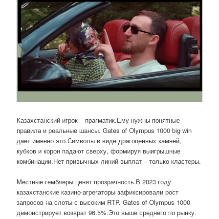
Казахстанский игрок – прагматик.Ему нужны понятные
правила и реальные шансы. Gates of Olympus 1000 big win
даёт именно это.Символы в виде драгоценных камней,
кубков и корон падают сверху, формируя выигрышные
комбинации.Нет привычных линий выплат – только кластеры.
Местные гемблеры ценят прозрачность.В 2023 году
казахстанские казино-агрегаторы зафиксировали рост
запросов на слоты с высоким RTP. Gates of Olympus 1000
демонстрирует возврат 96.5%.Это выше среднего по рынку.