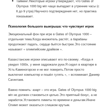
Тайминг.Некоторые игроки утверждают, что Gates of
Olympus 1000 big win чаще выпадает в утренние часы (с
6 до 9 утра).Научного подтверждения нет, но практика
показывает.
Психология большого выигрыша: что чувствует игрок
Эмоциональный фон при игре в Gates of Olympus 1000 –
отдельная тема.Когда множитель растёт, а барабаны
продолжают падать, сердце бьётся быстрее.Это состояние
называют « олимпийским драйвом ».
Казахстанские игроки описывают его по-своему. »Когда я
увидел 1000x, у меня задрожали руки.Я сидел в квартире в
Усть-Каменогорске и не мог поверить.Потом просто
выключил компьютер и пошёл гулять », – вспоминает Данияр
Сагинтаев.
Важно помнить: азарт – это игра. Gates of Olympus 1000 big
win не должен становиться целью.Это приятный бонус, а не
заработок.Установите лимиты по времени и деньгам.Иначе
Олимп может оказаться слишком крутым.