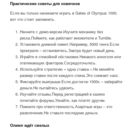
Практические советы для новичков
Если вы только начинаете играть в Gates of Olympus 1000,
вот что стоит запомнить.
Начните с демо-версии.Изучите механику без
риска.Поймите, как работают множители и Tumble.
Установите дневной лимит.Например, 5000 тенге.Если
проиграли – остановитесь.Завтра будет новый день.
Играйте в спокойной обстановке.Никакого алкоголя или
отвлекающих факторов.Сосредоточьтесь.
Используйте стратегию « одна ставка ».Не меняйте
размер ставки после каждого спина.Это снижает хаос.
Фиксируйте выигрыши.Если достигли 1000x – забирайте
деньги.Не пытайтесь удвоить.
Изучайте отзывы.Перед регистрацией в казино
почитайте форумы.Узнайте, как платят другим.
Помните про ответственность.Азартные игры – это
развлечение.Не ставьте последние деньги.
Олимп ждёт смелых