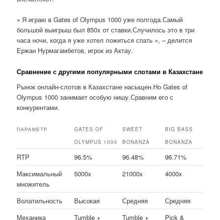
« Я играю в Gates of Olympus 1000 уже полгода.Самый
большой выигрыш был 850x от ставки.Случилось это в три
часа ночи, когда я уже хотел ложиться спать », – делится
Ержан Нурмагамбетов, игрок из Актау.
Сравнение с другими популярными слотами в Казахстане
Рынок онлайн-слотов в Казахстане насыщен.Но Gates of
Olympus 1000 занимает особую нишу.Сравним его с
конкурентами.
ПАРАМЕТР
GATES OF
SWEET
BIG BASS
OLYMPUS 1000
BONANZA
BONANZA
RTP
96.5%
96.48%
96.71%
Максимальный
5000x
21000x
4000x
множитель
Волатильность
Высокая
Средняя
Средняя
Механика
Tumble +
Tumble +
Pick &