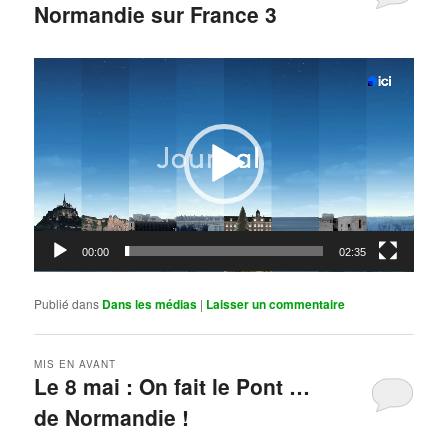
Normandie sur France 3
Publié le
mai 11, 2026
par
Steph
Lecteur
vidéo
00:00
02:35
Publié dans
Dans les médias
|
Laisser un commentaire
MIS EN AVANT
Le 8 mai : On fait le Pont …
de Normandie !