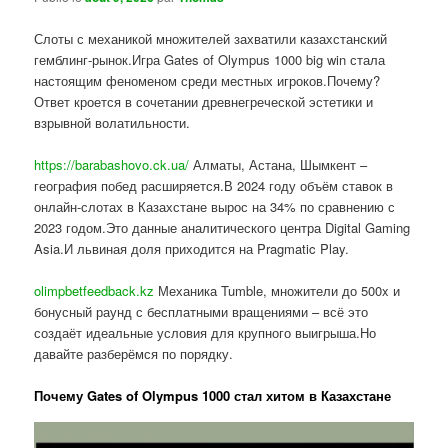
Слоты с механикой множителей захватили казахстанский
гемблинг-рынок.Игра Gates of Olympus 1000 big win стала
настоящим феноменом среди местных игроков.Почему?
Ответ кроется в сочетании древнегреческой эстетики и
взрывной волатильности.
https://barabashovo.ck.ua/
Алматы, Астана, Шымкент –
география побед расширяется.В 2024 году объём ставок в
онлайн-слотах в Казахстане вырос на 34% по сравнению с
2023 годом.Это данные аналитического центра Digital Gaming
Asia.И львиная доля приходится на Pragmatic Play.
olimpbetfeedback.kz
Механика Tumble, множители до 500x и
бонусный раунд с бесплатными вращениями – всё это
создаёт идеальные условия для крупного выигрыша.Но
давайте разберёмся по порядку.
Почему Gates of Olympus 1000 стал хитом в Казахстане