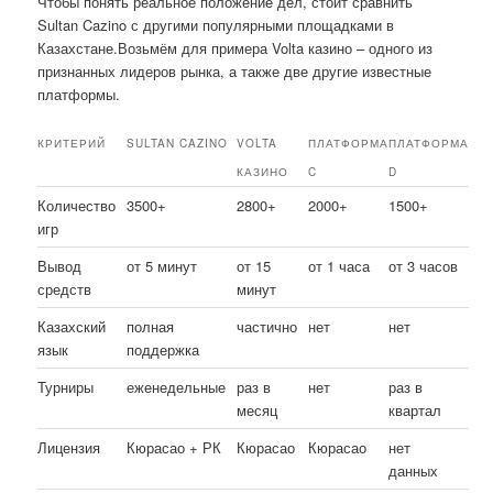
Чтобы понять реальное положение дел, стоит сравнить
Sultan Cazino с другими популярными площадками в
Казахстане.Возьмём для примера Volta казино – одного из
признанных лидеров рынка, а также две другие известные
платформы.
КРИТЕРИЙ
SULTAN CAZINO
VOLTA
ПЛАТФОРМА
ПЛАТФОРМА
КАЗИНО
C
D
Количество
3500+
2800+
2000+
1500+
игр
Вывод
от 5 минут
от 15
от 1 часа
от 3 часов
средств
минут
Казахский
полная
частично
нет
нет
язык
поддержка
Турниры
еженедельные
раз в
нет
раз в
месяц
квартал
Лицензия
Кюрасао + РК
Кюрасао
Кюрасао
нет
данных