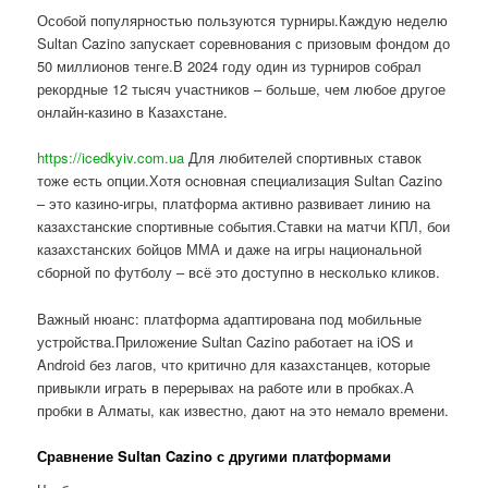
Особой популярностью пользуются турниры.Каждую неделю
Sultan Cazino запускает соревнования с призовым фондом до
50 миллионов тенге.В 2024 году один из турниров собрал
рекордные 12 тысяч участников – больше, чем любое другое
онлайн-казино в Казахстане.
https://icedkyiv.com.ua
Для любителей спортивных ставок
тоже есть опции.Хотя основная специализация Sultan Cazino
– это казино-игры, платформа активно развивает линию на
казахстанские спортивные события.Ставки на матчи КПЛ, бои
казахстанских бойцов ММА и даже на игры национальной
сборной по футболу – всё это доступно в несколько кликов.
Важный нюанс: платформа адаптирована под мобильные
устройства.Приложение Sultan Cazino работает на iOS и
Android без лагов, что критично для казахстанцев, которые
привыкли играть в перерывах на работе или в пробках.А
пробки в Алматы, как известно, дают на это немало времени.
Сравнение Sultan Cazino с другими платформами