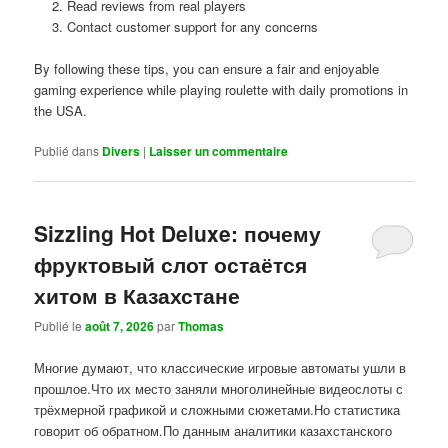
Read reviews from real players
Contact customer support for any concerns
By following these tips, you can ensure a fair and enjoyable
gaming experience while playing roulette with daily promotions in
the USA.
Publié dans
Divers
|
Laisser un commentaire
Sizzling Hot Deluxe: почему
фруктовый слот остаётся
хитом в Казахстане
Publié le
août 7, 2026
par
Thomas
Многие думают, что классические игровые автоматы ушли в
прошлое.Что их место заняли многолинейные видеослоты с
трёхмерной графикой и сложными сюжетами.Но статистика
говорит об обратном.По данным аналитики казахстанского