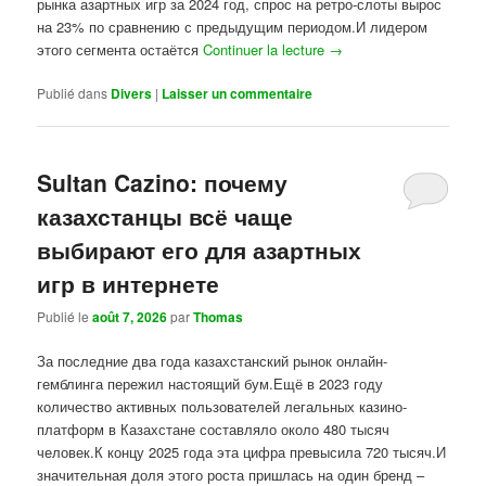
рынка азартных игр за 2024 год, спрос на ретро-слоты вырос
на 23% по сравнению с предыдущим периодом.И лидером
этого сегмента остаётся
Continuer la lecture
→
Publié dans
Divers
|
Laisser un commentaire
Sultan Cazino: почему
казахстанцы всё чаще
выбирают его для азартных
игр в интернете
Publié le
août 7, 2026
par
Thomas
За последние два года казахстанский рынок онлайн-
гемблинга пережил настоящий бум.Ещё в 2023 году
количество активных пользователей легальных казино-
платформ в Казахстане составляло около 480 тысяч
человек.К концу 2025 года эта цифра превысила 720 тысяч.И
значительная доля этого роста пришлась на один бренд –