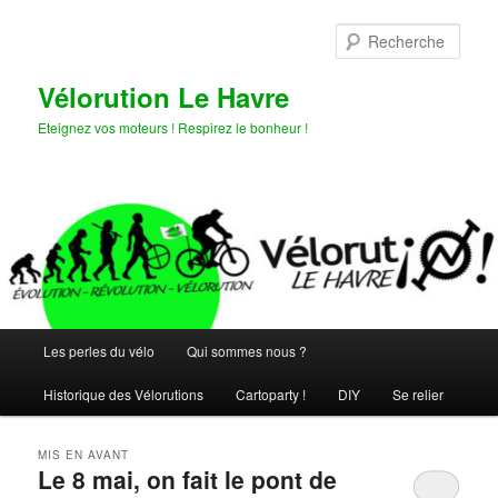
Aller
Aller
au
au
Rech
contenu
contenu
principal
secondaire
Vélorution Le Havre
Eteignez vos moteurs ! Respirez le bonheur !
Menu
Les perles du vélo
Qui sommes nous ?
principal
Historique des Vélorutions
Cartoparty !
DIY
Se relier
MIS EN AVANT
Le 8 mai, on fait le pont de