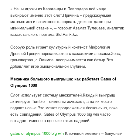
« Наши игроки из Караганды и Павлодара всё чаще
выбирают именно этот слот.Причина – предсказуемая
математика и возможность сорвать джекпот даже при
минимальной ставке », – говорит Азамат Тулебаев, аналитик
казахстанского портала SlotRank.kz.
Особую роль играет культурный контекст.Мифология
Древней Греции перекликается с казахскими эпосами.Зевс,
громовержец с Олимпа, воспринимается как батыр.Это
добавляет игре эмоциональной глубины.
Механика большого выигрыша: как работает Gates of
Olympus 1000
Слот использует систему множителей.Каждый выигрыш
активирует Tumble – символы исчезают, а на их место
падают новые.Это может продолжаться бесконечно, пока
есть совпадения. Gates of Olympus 1000 big win часто
выпадает именно в цепочке таких падений.
gates of olympus 1000 big win
Ключевой элемент – бонусный