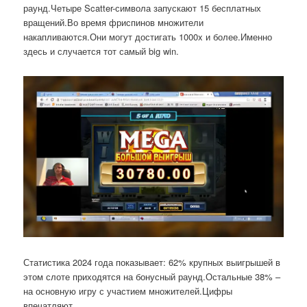
раунд.Четыре Scatter-символа запускают 15 бесплатных
вращений.Во время фриспинов множители
накапливаются.Они могут достигать 1000x и более.Именно
здесь и случается тот самый big win.
Статистика 2024 года показывает: 62% крупных выигрышей в
этом слоте приходятся на бонусный раунд.Остальные 38% –
на основную игру с участием множителей.Цифры
впечатляют.