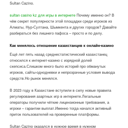
Sultan Cazino.
sultan casino kz для игры в интернете
Почему именно он? В
чём секрет популярности этой площадки среди игроков из
Алматы, Нур-Султана, Шымкента и других городов? Давайте
разбираться без лишнего пафоса – просто и по делу.
Как менялось отношение казахстанцев к онлайн-казино
Ещё лет пять назад среднестатистический казахстанец
относился к интернет-казино с изрядной долей
скепсиса.Слишком много было историй про обманутых
игроков, сайты-однодневки и непрозрачные условия вывода
средств.Но рынок менялся.
В 2023 году в Казахстане вступили в силу новые правила
регулирования азартных игр в интернете.Легальные
операторы получили чёткие лицензионные требования, а
игроки – гарантии выплат.Именно тогда начался активный
приток пользователей на проверенные платформы.
Sultan Cazino оказался в нужное время в нужном