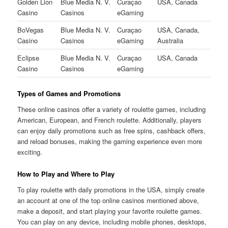
Golden Lion
Blue Media N. V.
Curaçao
USA, Canada
Casino
Casinos
eGaming
BoVegas
Blue Media N. V.
Curaçao
USA, Canada,
Casino
Casinos
eGaming
Australia
Eclipse
Blue Media N. V.
Curaçao
USA, Canada
Casino
Casinos
eGaming
Types of Games and Promotions
These online casinos offer a variety of roulette games, including
American, European, and French roulette. Additionally, players
can enjoy daily promotions such as free spins, cashback offers,
and reload bonuses, making the gaming experience even more
exciting.
How to Play and Where to Play
To play roulette with daily promotions in the USA, simply create
an account at one of the top online casinos mentioned above,
make a deposit, and start playing your favorite roulette games.
You can play on any device, including mobile phones, desktops,