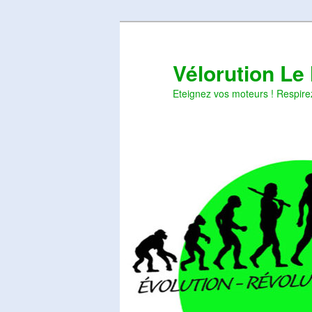
Aller
Aller
au
au
contenu
contenu
Vélorution Le
principal
secondaire
Eteignez vos moteurs ! Respire