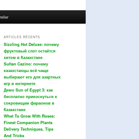
relier
ARTICLES RÉCENTS
Sizzling Hot Deluxe: почему
фруктовый слот остаётся
хитом в Казахстане
Sultan Cazino: почему
казахстанцы всё чаще
выбирают его для азартных
игр в интернете
Демо Sun of Egypt 3: как
бесплатно прикоснуться к
сокровищам фараонов в
Казахстане
What To Grow With Roses:
Finest Companion Plants
Delivery Techniques, Tips
And Tricks