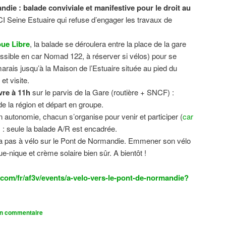
ndie : balade conviviale et manifestive
pour le droit au
CI Seine Estuaire qui refuse d’engager les travaux de
.
ue Libre
, la balade se déroulera entre la place de la gare
sible en car Nomad 122, à réserver si vélos) pour se
 marais jusqu’à la Maison de l’Estuaire située au pied du
t visite.
vre à 11h
sur le parvis de la Gare (routière + SNCF) :
 la région et départ en groupe.
n autonomie, chacun s’organise pour venir et participer (
car
n) : seule la balade A/R est encadrée.
dra pas à vélo sur le Pont de Normandie. Emmener son vélo
ue-nique et crème solaire bien sûr. A bientôt !
com/fr/af3v/events/a-velo-vers-le-pont-de-normandie?
un commentaire