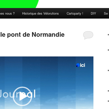
es nous ?
Historique des Vélorutions
Cartoparty !
DIY
Se 
t le pont de Normandie