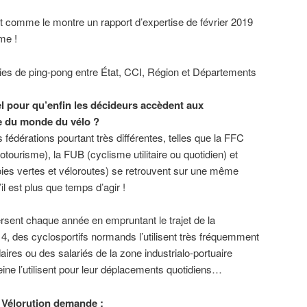
nt comme le montre un rapport d’expertise de février 2019
me !
ies de ping-pong entre État, CCI, Région et Départements
el pour qu’enfin les décideurs accèdent aux
e du monde du vélo ?
s fédérations pourtant très différentes, telles que la FFC
otourisme), la FUB (cyclisme utilitaire ou quotidien) et
oies vertes et véloroutes) se retrouvent sur une même
il est plus que temps d’agir !
rsent chaque année en empruntant le trajet de la
 4, des cyclosportifs normands l’utilisent très fréquemment
ires ou des salariés de la zone industrialo-portuaire
Seine l’utilisent pour leur déplacements quotidiens…
H Vélorution demande :