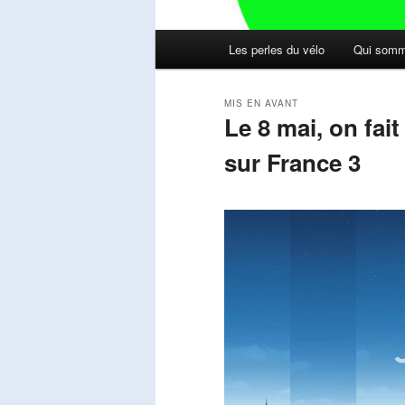
Menu
Les perles du vélo
Qui somm
principal
MIS EN AVANT
Le 8 mai, on fai
sur France 3
Publié le
mai 11, 2026
par
Steph
Lecteur
vidéo