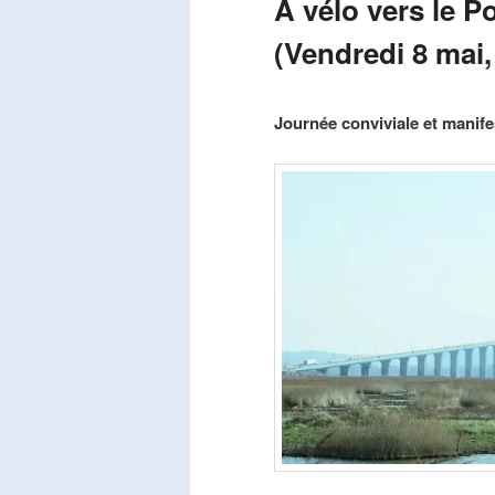
A vélo vers le P
(Vendredi 8 mai,
Publié le
mars 29, 2026
par
Steph
Journée conviviale et manifes