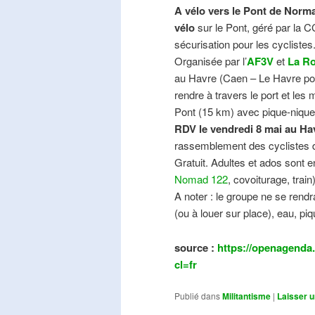
A vélo vers le Pont de Norma
vélo
sur le Pont, géré par la C
sécurisation pour les cyclistes
Organisée par l’
AF3V
et
La Ro
au Havre (Caen – Le Havre pos
rendre à travers le port et les
Pont (15 km) avec pique-nique e
RDV le vendredi 8 mai au Ha
rassemblement des cyclistes de
Gratuit. Adultes et ados sont e
Nomad 122
, covoiturage, trai
A noter : le groupe ne se ren
(ou à louer sur place), eau, piq
source :
https://openagenda.
cl=fr
Publié dans
Militantisme
|
Laisser 