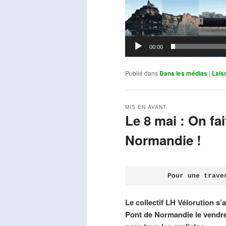
00:00
Publié dans
Dans les médias
|
Lais
MIS EN AVANT
Le 8 mai : On fa
Normandie !
Publié le
avril 18, 2026
par
Steph
Pour une trave
Le collectif LH Vélorution s’
Pont de Normandie le vendre