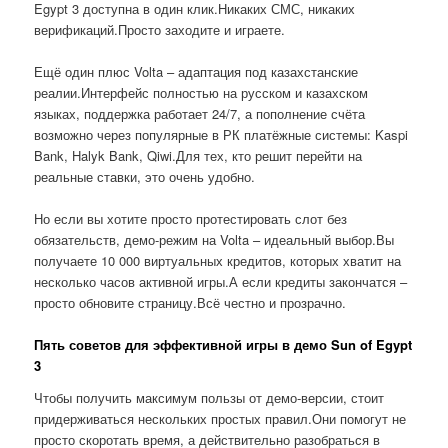
Egypt 3 доступна в один клик.Никаких СМС, никаких
верификаций.Просто заходите и играете.
Ещё один плюс Volta – адаптация под казахстанские
реалии.Интерфейс полностью на русском и казахском
языках, поддержка работает 24/7, а пополнение счёта
возможно через популярные в РК платёжные системы: Kaspi
Bank, Halyk Bank, Qiwi.Для тех, кто решит перейти на
реальные ставки, это очень удобно.
Но если вы хотите просто протестировать слот без
обязательств, демо-режим на Volta – идеальный выбор.Вы
получаете 10 000 виртуальных кредитов, которых хватит на
несколько часов активной игры.А если кредиты закончатся –
просто обновите страницу.Всё честно и прозрачно.
Пять советов для эффективной игры в демо Sun of Egypt
3
Чтобы получить максимум пользы от демо-версии, стоит
придерживаться нескольких простых правил.Они помогут не
просто скоротать время, а действительно разобраться в