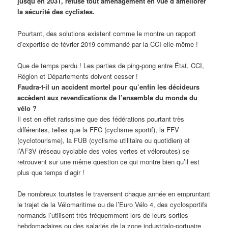
jusqu’en 2031, refuse tout aménagement en vue d’améliorer
la sécurité des cyclistes.
Pourtant, des solutions existent comme le montre un rapport
d’expertise de février 2019 commandé par la CCI elle-même !
Que de temps perdu ! Les parties de ping-pong entre État, CCI,
Région et Départements doivent cesser !
Faudra-t-il un accident mortel pour qu’enfin les décideurs
accèdent aux revendications de l’ensemble du monde du
vélo ?
Il est en effet rarissime que des fédérations pourtant très
différentes, telles que la FFC (cyclisme sportif), la FFV
(cyclotourisme), la FUB (cyclisme utilitaire ou quotidien) et
l’AF3V (réseau cyclable des voies vertes et véloroutes) se
retrouvent sur une même question ce qui montre bien qu’il est
plus que temps d’agir !
De nombreux touristes le traversent chaque année en empruntant
le trajet de la Vélomaritime ou de l’Euro Vélo 4, des cyclosportifs
normands l’utilisent très fréquemment lors de leurs sorties
hebdomadaires ou des salariés de la zone industrialo-portuaire