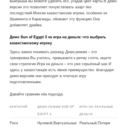
выигрыша вы можете удвоить его, угадав цвет карты.В демо-
версии это позволяет почувствовать азарт без
последствий.Многие казахстанские игроки, особенно из
Шымкента и Караганды, обожают эту функцию.Она
добавляет драйва.
Демо Sun of Egypt 3 vs игра на деньги: что выбрать
казахстанскому игроку
Здесь важно понимать разницу.Демо-режим – это
тренировка.Вы учитесь, привыкаете к ритму слота, ищете
свои стратегии.Игра на деньги – это уже серьёзный шаг.И
здесь у казахстанцев есть явное преимущество: благодаря
демо-версиям они приходят в платную игру
подготовленными.
Давайте сравним оба подхода.
КРИТЕРИЙ
ДЕМО-РЕЖИМ SUN OF
ИГРА НА РЕАЛЬНЫЕ
EGYPT 3
ДЕНЬГИ
Риск
Нулевой.Виртуальные
Реальный.Потеря