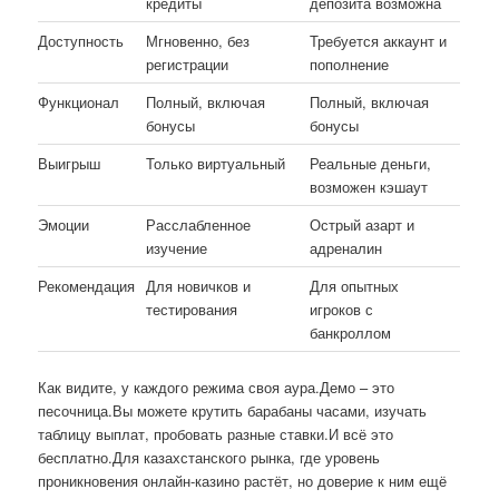
кредиты
депозита возможна
Доступность
Мгновенно, без
Требуется аккаунт и
регистрации
пополнение
Функционал
Полный, включая
Полный, включая
бонусы
бонусы
Выигрыш
Только виртуальный
Реальные деньги,
возможен кэшаут
Эмоции
Расслабленное
Острый азарт и
изучение
адреналин
Рекомендация
Для новичков и
Для опытных
тестирования
игроков с
банкроллом
Как видите, у каждого режима своя аура.Демо – это
песочница.Вы можете крутить барабаны часами, изучать
таблицу выплат, пробовать разные ставки.И всё это
бесплатно.Для казахстанского рынка, где уровень
проникновения онлайн-казино растёт, но доверие к ним ещё