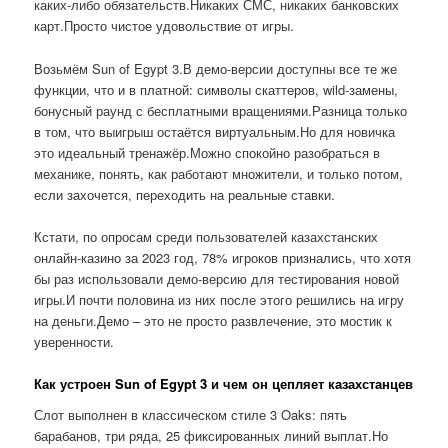
каких-либо обязательств.Никаких СМС, никаких банковских
карт.Просто чистое удовольствие от игры.
Возьмём Sun of Egypt 3.В демо-версии доступны все те же
функции, что и в платной: символы скаттеров, wild-замены,
бонусный раунд с бесплатными вращениями.Разница только
в том, что выигрыш остаётся виртуальным.Но для новичка
это идеальный тренажёр.Можно спокойно разобраться в
механике, понять, как работают множители, и только потом,
если захочется, переходить на реальные ставки.
Кстати, по опросам среди пользователей казахстанских
онлайн-казино за 2023 год, 78% игроков признались, что хотя
бы раз использовали демо-версию для тестирования новой
игры.И почти половина из них после этого решились на игру
на деньги.Демо – это не просто развлечение, это мостик к
уверенности.
Как устроен Sun of Egypt 3 и чем он цепляет казахстанцев
Слот выполнен в классическом стиле 3 Oaks: пять
барабанов, три ряда, 25 фиксированных линий выплат.Но