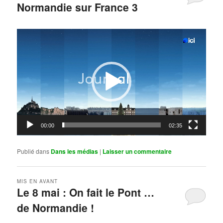
Normandie sur France 3
Publié le
mai 11, 2026
par
Steph
Lecteur
vidéo
00:00
02:35
Publié dans
Dans les médias
|
Laisser un commentaire
MIS EN AVANT
Le 8 mai : On fait le Pont …
de Normandie !