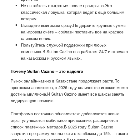
Не пытайтесь отыграться после проигрыша.Это
классическая ловушка, которая ведёт к ещё большим
потерям.
Выводите выигрыши сразу.Не держите крупные суммы
на игровом счёте – соблазн поставить всё на красное
слишком велик.
Пользуйтесь службой поддержки при любых
сомнениях.В Sultan Cazino она работает 24/7 и отвечает
на казахском и русском языках.
Почему Sultan Cazino – это надолго
Рынок онлайн-казино в Казахстане продолжает расти.По
прогнозам аналитиков, к 2026 году количество игроков может
достичь миллиона.И Sultan Cazino имеет все шансы занять
лидирующую позицию.
Платформа постоянно обновляется: добавляются новые
игры, улучшается мобильное приложение, расширяется
список платёжных методов.В 2025 году Sultan Cazino
запустил программу лояльности с кэшбэком до 15% – такого
нет ни у одного конкурента в Казахстане.