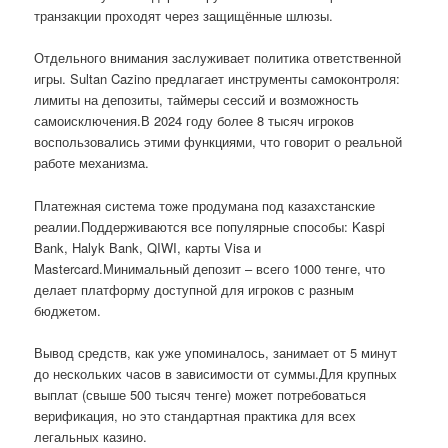
транзакции проходят через защищённые шлюзы.
Отдельного внимания заслуживает политика ответственной
игры. Sultan Cazino предлагает инструменты самоконтроля:
лимиты на депозиты, таймеры сессий и возможность
самоисключения.В 2024 году более 8 тысяч игроков
воспользовались этими функциями, что говорит о реальной
работе механизма.
Платежная система тоже продумана под казахстанские
реалии.Поддерживаются все популярные способы: Kaspi
Bank, Halyk Bank, QIWI, карты Visa и
Mastercard.Минимальный депозит – всего 1000 тенге, что
делает платформу доступной для игроков с разным
бюджетом.
Вывод средств, как уже упоминалось, занимает от 5 минут
до нескольких часов в зависимости от суммы.Для крупных
выплат (свыше 500 тысяч тенге) может потребоваться
верификация, но это стандартная практика для всех
легальных казино.