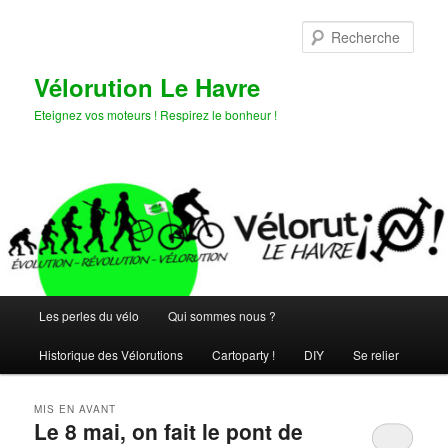
Aller
Aller
au
au
Rech
contenu
contenu
principal
secondaire
Vélorution Le Havre
Eteignez vos moteurs ! Respirez le bonheur !
Menu
Les perles du vélo
Qui sommes nous ?
principal
Historique des Vélorutions
Cartoparty !
DIY
Se relier
MIS EN AVANT
Le 8 mai, on fait le pont de