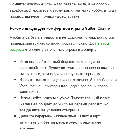
Помните: азартные игры – это развлечение, а не способ
заработка.Относитесь к этому как к платному хобби, и тогда
процесс принесёт только удовольствие.
Рекомендации для комфортной игры в Sultan Cazino
Чтобы игра была в радость и не ударила по карману, стоит
придерживаться нескольких простых правил.Вот
в этом
ресурсе
что советуют опытные игроки и эксперты:
Устанавливайте чёткий бюджет на месяц и не
превышайте его.Лучше потерять запланированные 30
тысяч тенге, чем случайно спустить зарплату.
Играйте только в лицензионных казино. Sultan Cazino и
Volta казино – примеры площадок, где ваши права
защищены.
Используйте бонусы с умом.Приветственный пакет
Sultan Cazino даёт до 200% на первый депозит, но
всегда читайте условия отыгрыша.
Делайте перерывы каждые 30-40 минут.Азарт
затягивает, и без таймера можно потерять счёт
времени.