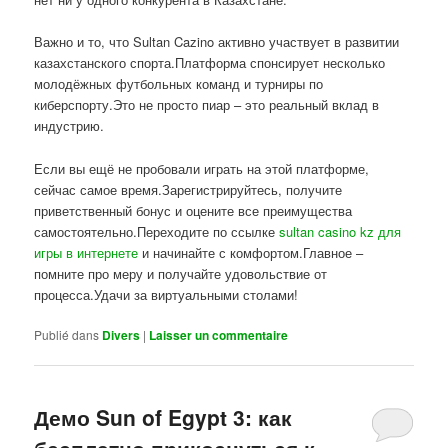
Важно и то, что Sultan Cazino активно участвует в развитии
казахстанского спорта.Платформа спонсирует несколько
молодёжных футбольных команд и турниры по
киберспорту.Это не просто пиар – это реальный вклад в
индустрию.
Если вы ещё не пробовали играть на этой платформе,
сейчас самое время.Зарегистрируйтесь, получите
приветственный бонус и оцените все преимущества
самостоятельно.Переходите по ссылке
sultan casino kz для
игры в интернете
и начинайте с комфортом.Главное –
помните про меру и получайте удовольствие от
процесса.Удачи за виртуальными столами!
Publié dans
Divers
|
Laisser un commentaire
Демо Sun of Egypt 3: как
бесплатно прикоснуться к