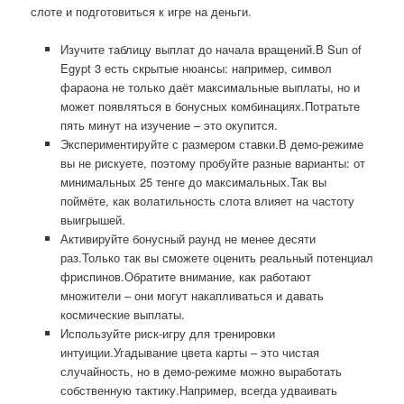
слоте и подготовиться к игре на деньги.
Изучите таблицу выплат до начала вращений.В Sun of
Egypt 3 есть скрытые нюансы: например, символ
фараона не только даёт максимальные выплаты, но и
может появляться в бонусных комбинациях.Потратьте
пять минут на изучение – это окупится.
Экспериментируйте с размером ставки.В демо-режиме
вы не рискуете, поэтому пробуйте разные варианты: от
минимальных 25 тенге до максимальных.Так вы
поймёте, как волатильность слота влияет на частоту
выигрышей.
Активируйте бонусный раунд не менее десяти
раз.Только так вы сможете оценить реальный потенциал
фриспинов.Обратите внимание, как работают
множители – они могут накапливаться и давать
космические выплаты.
Используйте риск-игру для тренировки
интуиции.Угадывание цвета карты – это чистая
случайность, но в демо-режиме можно выработать
собственную тактику.Например, всегда удваивать