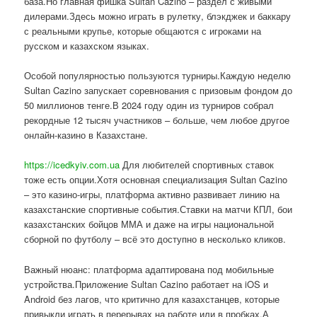
база.Но главная фишка Sultan Cazino – раздел с живыми
дилерами.Здесь можно играть в рулетку, блэкджек и баккару
с реальными крупье, которые общаются с игроками на
русском и казахском языках.
Особой популярностью пользуются турниры.Каждую неделю
Sultan Cazino запускает соревнования с призовым фондом до
50 миллионов тенге.В 2024 году один из турниров собрал
рекордные 12 тысяч участников – больше, чем любое другое
онлайн-казино в Казахстане.
https://icedkyiv.com.ua
Для любителей спортивных ставок
тоже есть опции.Хотя основная специализация Sultan Cazino
– это казино-игры, платформа активно развивает линию на
казахстанские спортивные события.Ставки на матчи КПЛ, бои
казахстанских бойцов ММА и даже на игры национальной
сборной по футболу – всё это доступно в несколько кликов.
Важный нюанс: платформа адаптирована под мобильные
устройства.Приложение Sultan Cazino работает на iOS и
Android без лагов, что критично для казахстанцев, которые
привыкли играть в перерывах на работе или в пробках.А