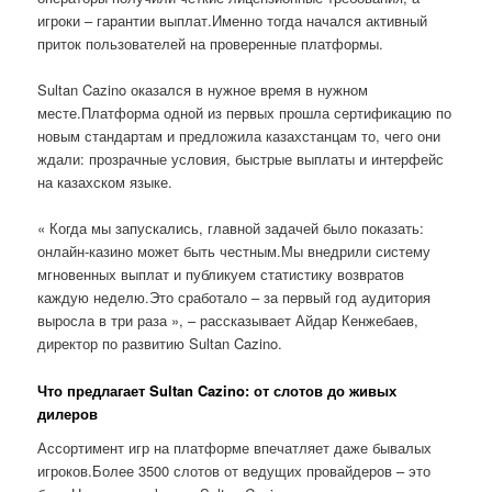
игроки – гарантии выплат.Именно тогда начался активный
приток пользователей на проверенные платформы.
Sultan Cazino оказался в нужное время в нужном
месте.Платформа одной из первых прошла сертификацию по
новым стандартам и предложила казахстанцам то, чего они
ждали: прозрачные условия, быстрые выплаты и интерфейс
на казахском языке.
« Когда мы запускались, главной задачей было показать:
онлайн-казино может быть честным.Мы внедрили систему
мгновенных выплат и публикуем статистику возвратов
каждую неделю.Это сработало – за первый год аудитория
выросла в три раза », – рассказывает Айдар Кенжебаев,
директор по развитию Sultan Cazino.
Что предлагает Sultan Cazino: от слотов до живых
дилеров
Ассортимент игр на платформе впечатляет даже бывалых
игроков.Более 3500 слотов от ведущих провайдеров – это