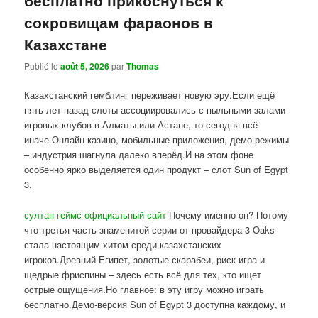
сокровищам фараонов в
Казахстане
Publié le
août 5, 2026
par
Thomas
Казахстанский гемблинг переживает новую эру.Если ещё
пять лет назад слоты ассоциировались с пыльными залами
игровых клубов в Алматы или Астане, то сегодня всё
иначе.Онлайн-казино, мобильные приложения, демо-режимы
– индустрия шагнула далеко вперёд.И на этом фоне
особенно ярко выделяется один продукт – слот Sun of Egypt
3.
султан геймс официальный сайт
Почему именно он? Потому
что третья часть знаменитой серии от провайдера 3 Oaks
стала настоящим хитом среди казахстанских
игроков.Древний Египет, золотые скарабеи, риск-игра и
щедрые фриспины – здесь есть всё для тех, кто ищет
острые ощущения.Но главное: в эту игру можно играть
бесплатно.Демо-версия Sun of Egypt 3 доступна каждому, и