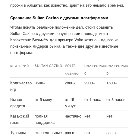
пробки в Алматы, как известно, дают на это немало времени.
Сравнение Sultan Cazino с другими платформами
Чтобы понять реальное положение дел, стоит сравнить
Sultan Cazino с другими популярными площадками в
Казахстане.Возьмём для примера Volta казино – одного из
признанных лидеров рынка, а также две другие известные
платформы.
КРИТЕРИЙ
SULTAN CAZINO
VOLTA
ПЛАТФОРМА
ПЛАТФОРМА
КАЗИНО
C
D
Количество
3500+
2800+
2000+
1500+
игр
Вывод
от 5 минут
от 15
от 1 часа
от 3 часов
средств
минут
Казахский
полная
частично
нет
нет
язык
поддержка
Турниры
еженедельные
раз в
нет
раз в