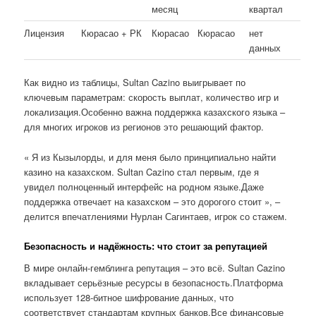
месяц
квартал
Лицензия
Кюрасао + РК
Кюрасао
Кюрасао
нет
данных
Как видно из таблицы, Sultan Cazino выигрывает по
ключевым параметрам: скорость выплат, количество игр и
локализация.Особенно важна поддержка казахского языка –
для многих игроков из регионов это решающий фактор.
« Я из Кызылорды, и для меня было принципиально найти
казино на казахском. Sultan Cazino стал первым, где я
увидел полноценный интерфейс на родном языке.Даже
поддержка отвечает на казахском – это дорогого стоит », –
делится впечатлениями Нурлан Сагинтаев, игрок со стажем.
Безопасность и надёжность: что стоит за репутацией
В мире онлайн-гемблинга репутация – это всё. Sultan Cazino
вкладывает серьёзные ресурсы в безопасность.Платформа
использует 128-битное шифрование данных, что
соответствует стандартам крупных банков.Все финансовые