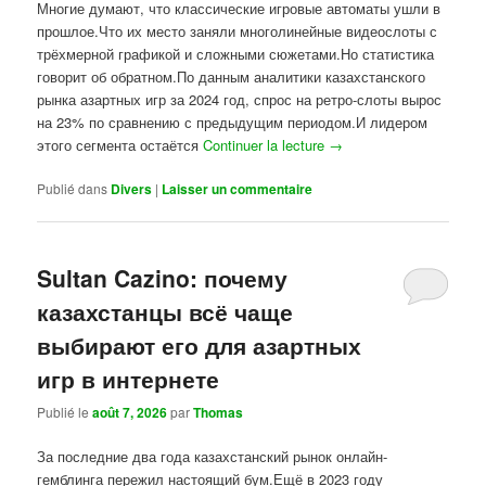
Многие думают, что классические игровые автоматы ушли в
прошлое.Что их место заняли многолинейные видеослоты с
трёхмерной графикой и сложными сюжетами.Но статистика
говорит об обратном.По данным аналитики казахстанского
рынка азартных игр за 2024 год, спрос на ретро-слоты вырос
на 23% по сравнению с предыдущим периодом.И лидером
этого сегмента остаётся
Continuer la lecture
→
Publié dans
Divers
|
Laisser un commentaire
Sultan Cazino: почему
казахстанцы всё чаще
выбирают его для азартных
игр в интернете
Publié le
août 7, 2026
par
Thomas
За последние два года казахстанский рынок онлайн-
гемблинга пережил настоящий бум.Ещё в 2023 году