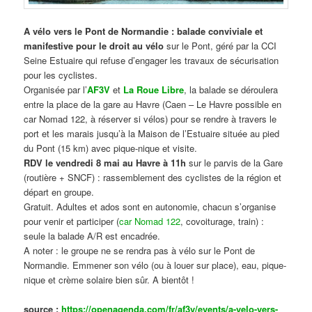
A vélo vers le Pont de Normandie : balade conviviale et
manifestive
pour le droit au vélo
sur le Pont, géré par la CCI
Seine Estuaire qui refuse d’engager les travaux de sécurisation
pour les cyclistes.
Organisée par l’
AF3V
et
La Roue Libre
, la balade se déroulera
entre la place de la gare au Havre (Caen – Le Havre possible en
car Nomad 122, à réserver si vélos) pour se rendre à travers le
port et les marais jusqu’à la Maison de l’Estuaire située au pied
du Pont (15 km) avec pique-nique et visite.
RDV le vendredi 8 mai au Havre à 11h
sur le parvis de la Gare
(routière + SNCF) : rassemblement des cyclistes de la région et
départ en groupe.
Gratuit. Adultes et ados sont en autonomie, chacun s’organise
pour venir et participer (
car Nomad 122
, covoiturage, train) :
seule la balade A/R est encadrée.
A noter : le groupe ne se rendra pas à vélo sur le Pont de
Normandie. Emmener son vélo (ou à louer sur place), eau, pique-
nique et crème solaire bien sûr. A bientôt !
source :
https://openagenda.com/fr/af3v/events/a-velo-vers-