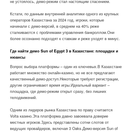
не устоялось, демо-режим стал настоящим спасением.
Кстати, по данным внутренней аналитики одного из крупных
операторов Казахстана за 2024 год, игроки, которые
начинали с демо-версий, в среднем на 40% реже
сталкиваются с проблемами управления банкроллом.Они
более осознанно подходят к ставкам и реже уходят в минус.
Где найти демо Sun of Egypt 3 в Казахстане: площадки и
нюансы
Вопрос выбора платформы – один из ключевых.В Казахстане
работает множество онлайн-казино, но не все предлагают
качественный демо-доступ.Некоторые требуют регистрации,
другие ограничивают время игры.Идеальный вариант –
площадка, где демо-режим открыт сразу, без лишних
телодвижений.
Одним из лидеров рынка Казахстана по праву считается
Volta казино.Эта платформа давно завоевала доверие
местных игроков.Здесь представлены сотни слотов от
ведущих провайдеров, включая 3 Oaks.Демо-версия Sun of