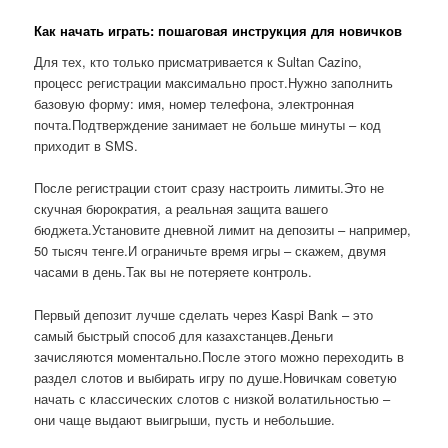
Как начать играть: пошаговая инструкция для новичков
Для тех, кто только присматривается к Sultan Cazino,
процесс регистрации максимально прост.Нужно заполнить
базовую форму: имя, номер телефона, электронная
почта.Подтверждение занимает не больше минуты – код
приходит в SMS.
После регистрации стоит сразу настроить лимиты.Это не
скучная бюрократия, а реальная защита вашего
бюджета.Установите дневной лимит на депозиты – например,
50 тысяч тенге.И ограничьте время игры – скажем, двумя
часами в день.Так вы не потеряете контроль.
Первый депозит лучше сделать через Kaspi Bank – это
самый быстрый способ для казахстанцев.Деньги
зачисляются моментально.После этого можно переходить в
раздел слотов и выбирать игру по душе.Новичкам советую
начать с классических слотов с низкой волатильностью –
они чаще выдают выигрыши, пусть и небольшие.