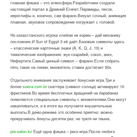
главная фишка – это атмосфера.Разработчики создали
настоящий портал в Древний Египет.Пирамиды, песок,
иероглифы и, конечно, сам фараон.Визуал сочный, анимация
плавная, звуковое сопровождение погружает с головой.
Но казахстанского игрока хлебом не корми – дай механику
посложнее.И Sun of Egypt 3 её даёт.Базовые символы здесь
– классические карточные знаки (A, K, Q, J, 10) и
тематические изображения: жук-скарабей, сокол, анкх,
Нефертити.Самый ценный символ – фараон.Если собрать
пять таких на линии, множитель ставки достигает 50x.
Отдельного внимания заслуживает бонусная игра.Три и
более
soeva.com.br
скаттера (символ солнца) активируют 10
фриспинов.Во время бесплатных вращений на барабанах
появляются специальные символы с множителями.Они могут
накапливаться, и в итоге вы получаете внушительные
выплаты.В демо-режиме это особенно приятно: можно
прокручивать бонусы десятки раз, не тратя ни тиына.
pro-salon.kz
Ещё одна фишка – риск-игра.После любого