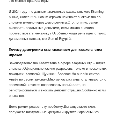
это меняет правила игры.
В 2024 году, по данным аналитиков казахстанского iGaming-
рынка, более 62% новых игроков начинают знакомство со
слотами именно через демо-режимы.Это логично: зачем
рисковать реальными деньгами, если можно сначала
прочувствовать механику? Особенно когда речь идёт о таких
динамичных слотах, как Sun of Egypt 3.
Почему демо-режим стал спасением для казахстанских
игроков
Законодательство Казахстана в сфере азартных игр – штука
сложная.Официально казино разрешены только в нескольких
локациях: Капчагай, Щучинск, Боровое.Но онлайн-сектор
живёт по своим законам.Многие казахстанцы сталкиваются с
проблемой: хочется попробовать новый слот, но
регистрироваться и вносить депозит страшно.Особенно если
опыта нет.
Демо-режим решает эту проблему.Вы запускаете слот,
получаете виртуальные кредиты и крутите барабаны без