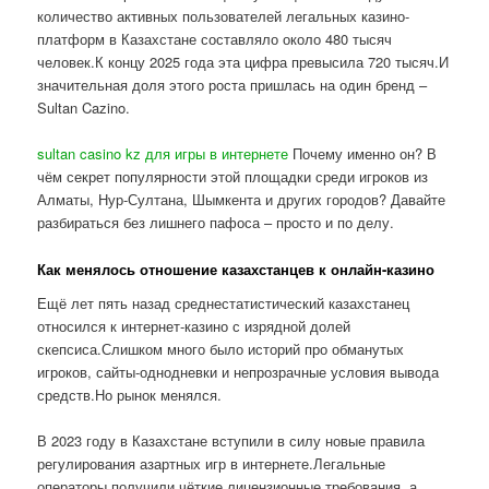
количество активных пользователей легальных казино-
платформ в Казахстане составляло около 480 тысяч
человек.К концу 2025 года эта цифра превысила 720 тысяч.И
значительная доля этого роста пришлась на один бренд –
Sultan Cazino.
sultan casino kz для игры в интернете
Почему именно он? В
чём секрет популярности этой площадки среди игроков из
Алматы, Нур-Султана, Шымкента и других городов? Давайте
разбираться без лишнего пафоса – просто и по делу.
Как менялось отношение казахстанцев к онлайн-казино
Ещё лет пять назад среднестатистический казахстанец
относился к интернет-казино с изрядной долей
скепсиса.Слишком много было историй про обманутых
игроков, сайты-однодневки и непрозрачные условия вывода
средств.Но рынок менялся.
В 2023 году в Казахстане вступили в силу новые правила
регулирования азартных игр в интернете.Легальные
операторы получили чёткие лицензионные требования, а