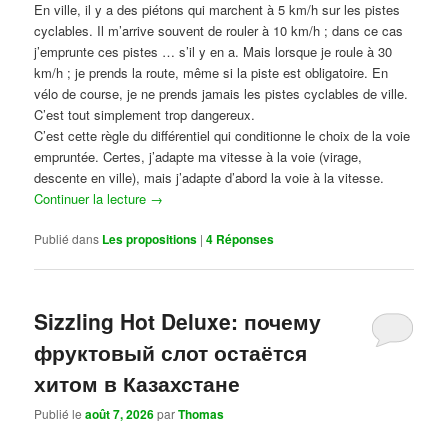
En ville, il y a des piétons qui marchent à 5 km/h sur les pistes
cyclables. Il m’arrive souvent de rouler à 10 km/h ; dans ce cas
j’emprunte ces pistes … s’il y en a. Mais lorsque je roule à 30
km/h ; je prends la route, même si la piste est obligatoire. En
vélo de course, je ne prends jamais les pistes cyclables de ville.
C’est tout simplement trop dangereux.
C’est cette règle du différentiel qui conditionne le choix de la voie
empruntée. Certes, j’adapte ma vitesse à la voie (virage,
descente en ville), mais j’adapte d’abord la voie à la vitesse.
Continuer la lecture
→
Publié dans
Les propositions
|
4
Réponses
Sizzling Hot Deluxe: почему
фруктовый слот остаётся
хитом в Казахстане
Publié le
août 7, 2026
par
Thomas