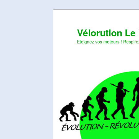
Aller
Aller
au
au
contenu
contenu
Vélorution Le
principal
secondaire
Eteignez vos moteurs ! Respire