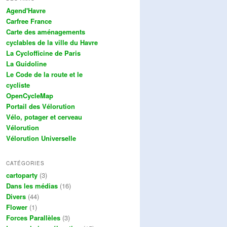
Agend'Havre
Carfree France
Carte des aménagements
cyclables de la ville du Havre
La Cyclofficine de Paris
La Guidoline
Le Code de la route et le
cycliste
OpenCycleMap
Portail des Vélorution
Vélo, potager et cerveau
Vélorution
Vélorution Universelle
CATÉGORIES
cartoparty
(3)
Dans les médias
(16)
Divers
(44)
Flower
(1)
Forces Parallèles
(3)