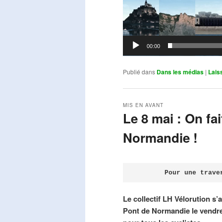
00:00
Publié dans
Dans les médias
|
Lais
MIS EN AVANT
Le 8 mai : On fa
Normandie !
Publié le
avril 18, 2026
par
Steph
Pour une trave
Le collectif LH Vélorution s’
Pont de Normandie le vendre