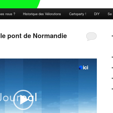
es nous ?
Historique des Vélorutions
Cartoparty !
DIY
Se 
t le pont de Normandie