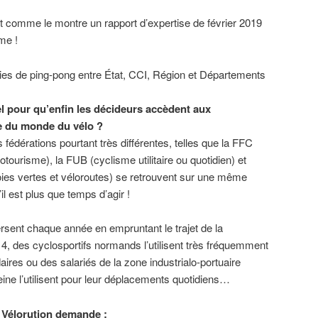
nt comme le montre un rapport d’expertise de février 2019
me !
ies de ping-pong entre État, CCI, Région et Départements
el pour qu’enfin les décideurs accèdent aux
e du monde du vélo ?
s fédérations pourtant très différentes, telles que la FFC
otourisme), la FUB (cyclisme utilitaire ou quotidien) et
oies vertes et véloroutes) se retrouvent sur une même
il est plus que temps d’agir !
rsent chaque année en empruntant le trajet de la
 4, des cyclosportifs normands l’utilisent très fréquemment
ires ou des salariés de la zone industrialo-portuaire
Seine l’utilisent pour leur déplacements quotidiens…
H Vélorution demande :