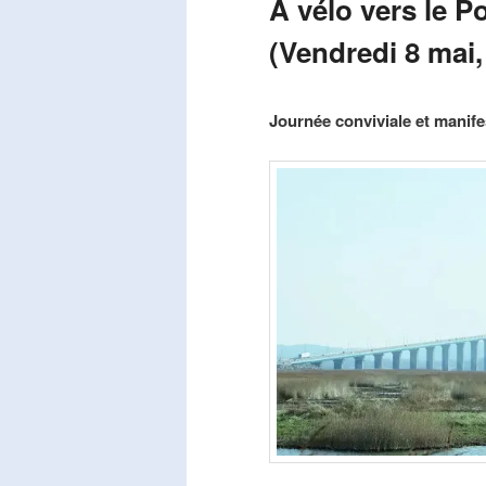
A vélo vers le P
(Vendredi 8 mai,
Publié le
mars 29, 2026
par
Steph
Journée conviviale et manifes