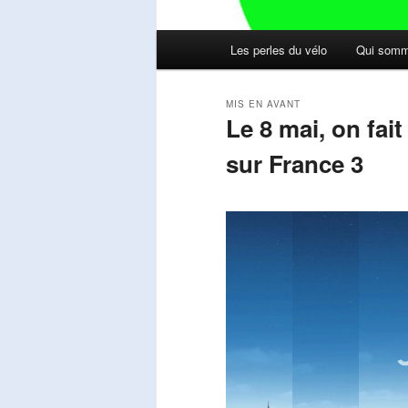
Menu
Les perles du vélo
Qui somm
principal
MIS EN AVANT
Le 8 mai, on fai
sur France 3
Publié le
mai 11, 2026
par
Steph
Lecteur
vidéo