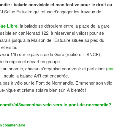
ndie : balade conviviale et manifestive
pour le droit au
CI Seine Estuaire qui refuse d’engager les travaux de
.
ue Libre
, la balade se déroulera entre la place de la gare
sible en car Nomad 122, à réserver si vélos) pour se
 marais jusqu’à la Maison de l’Estuaire située au pied du
t visite.
vre à 11h
sur le parvis de la Gare (routière + SNCF) :
 la région et départ en groupe.
n autonomie, chacun s’organise pour venir et participer (
car
n) : seule la balade A/R est encadrée.
dra pas à vélo sur le Pont de Normandie. Emmener son vélo
ue-nique et crème solaire bien sûr. A bientôt !
com/fr/af3v/events/a-velo-vers-le-pont-de-normandie?
un commentaire