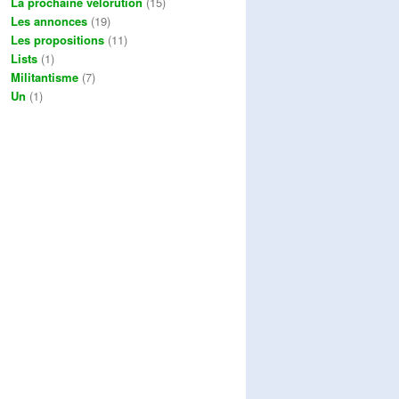
La prochaine vélorution
(15)
Les annonces
(19)
Les propositions
(11)
Lists
(1)
Militantisme
(7)
Un
(1)