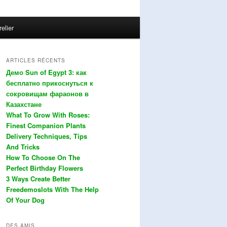
relier
ARTICLES RÉCENTS
Демо Sun of Egypt 3: как
бесплатно прикоснуться к
сокровищам фараонов в
Казахстане
What To Grow With Roses:
Finest Companion Plants
Delivery Techniques, Tips
And Tricks
How To Choose On The
Perfect Birthday Flowers
3 Ways Create Better
Freedemoslots With The Help
Of Your Dog
DES AMIS