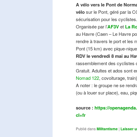
A vélo vers le Pont de Norma
vélo
sur le Pont, géré par la C
sécurisation pour les cyclistes
Organisée par l’
AF3V
et
La Ro
au Havre (Caen – Le Havre pos
rendre à travers le port et les
Pont (15 km) avec pique-nique e
RDV le vendredi 8 mai au Ha
rassemblement des cyclistes de
Gratuit. Adultes et ados sont e
Nomad 122
, covoiturage, trai
A noter : le groupe ne se ren
(ou à louer sur place), eau, piq
source :
https://openagenda.
cl=fr
Publié dans
Militantisme
|
Laisser 