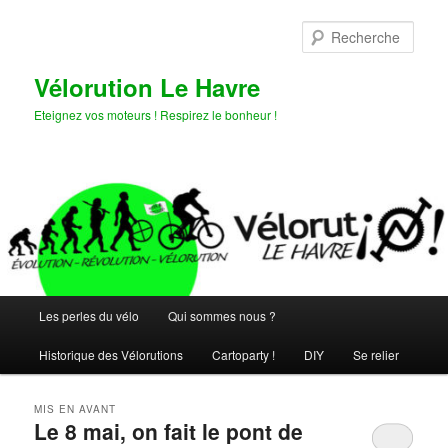
Aller
Aller
au
au
Rech
contenu
contenu
principal
secondaire
Vélorution Le Havre
Eteignez vos moteurs ! Respirez le bonheur !
Menu
Les perles du vélo
Qui sommes nous ?
principal
Historique des Vélorutions
Cartoparty !
DIY
Se relier
MIS EN AVANT
Le 8 mai, on fait le pont de