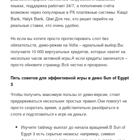
языках, поддержка работает 24/7, а пополнение счёта
возможно через популярные в РК платёжные системы: Kaspi
Bank, Halyk Bank, Qiwi.Для тех, кто решит перейти на
реальные ставки, это очень удобно.
Но если вы хотите просто протестировать слот без
обязательств, демо-режим на Volta – идеальный выбор.Вы
получаете 10 000 виртуальных кредитов, которых хватит на
несколько часов активной игры.А если кредиты закончатся –
просто обновите страницу.Всё честно и прозрачно.
Пять советов для эффективной игры в демо Sun of Egypt
3
Чтобы получить максимум пользы от демо-версии, стоит
придерживаться нескольких простых правил.Они помогут не
просто скоротать время, а действительно разобраться в
слоте и подготовиться к игре на деньги.
Изучите таблицу выплат до начала вращений.В Sun of
Egypt 3 есть скрытые нюансы: например, символ