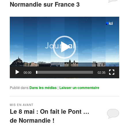
Normandie sur France 3
Publié le
mai 11, 2026
par
Steph
Lecteur
vidéo
00:00
02:35
Publié dans
Dans les médias
|
Laisser un commentaire
MIS EN AVANT
Le 8 mai : On fait le Pont …
de Normandie !