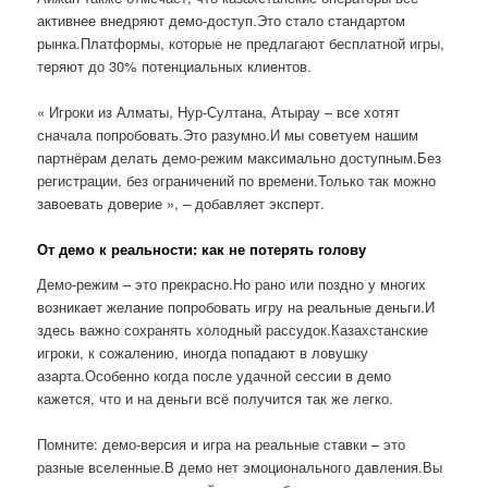
активнее внедряют демо-доступ.Это стало стандартом
рынка.Платформы, которые не предлагают бесплатной игры,
теряют до 30% потенциальных клиентов.
« Игроки из Алматы, Нур-Султана, Атырау – все хотят
сначала попробовать.Это разумно.И мы советуем нашим
партнёрам делать демо-режим максимально доступным.Без
регистрации, без ограничений по времени.Только так можно
завоевать доверие », – добавляет эксперт.
От демо к реальности: как не потерять голову
Демо-режим – это прекрасно.Но рано или поздно у многих
возникает желание попробовать игру на реальные деньги.И
здесь важно сохранять холодный рассудок.Казахстанские
игроки, к сожалению, иногда попадают в ловушку
азарта.Особенно когда после удачной сессии в демо
кажется, что и на деньги всё получится так же легко.
Помните: демо-версия и игра на реальные ставки – это
разные вселенные.В демо нет эмоционального давления.Вы