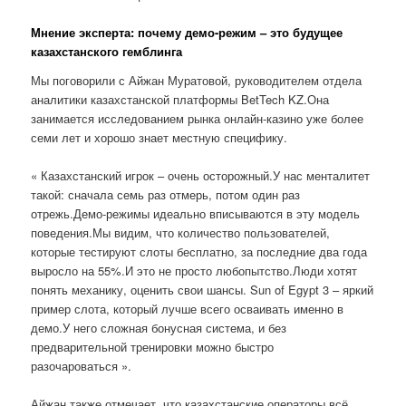
Мнение эксперта: почему демо-режим – это будущее
казахстанского гемблинга
Мы поговорили с Айжан Муратовой, руководителем отдела
аналитики казахстанской платформы BetTech KZ.Она
занимается исследованием рынка онлайн-казино уже более
семи лет и хорошо знает местную специфику.
« Казахстанский игрок – очень осторожный.У нас менталитет
такой: сначала семь раз отмерь, потом один раз
отрежь.Демо-режимы идеально вписываются в эту модель
поведения.Мы видим, что количество пользователей,
которые тестируют слоты бесплатно, за последние два года
выросло на 55%.И это не просто любопытство.Люди хотят
понять механику, оценить свои шансы. Sun of Egypt 3 – яркий
пример слота, который лучше всего осваивать именно в
демо.У него сложная бонусная система, и без
предварительной тренировки можно быстро
разочароваться ».
Айжан также отмечает, что казахстанские операторы всё