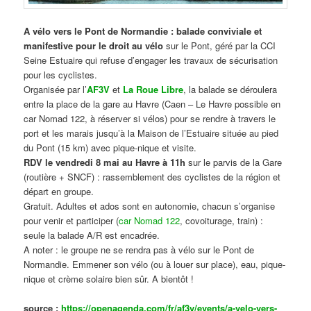
A vélo vers le Pont de Normandie : balade conviviale et
manifestive
pour le droit au vélo
sur le Pont, géré par la CCI
Seine Estuaire qui refuse d’engager les travaux de sécurisation
pour les cyclistes.
Organisée par l’
AF3V
et
La Roue Libre
, la balade se déroulera
entre la place de la gare au Havre (Caen – Le Havre possible en
car Nomad 122, à réserver si vélos) pour se rendre à travers le
port et les marais jusqu’à la Maison de l’Estuaire située au pied
du Pont (15 km) avec pique-nique et visite.
RDV le vendredi 8 mai au Havre à 11h
sur le parvis de la Gare
(routière + SNCF) : rassemblement des cyclistes de la région et
départ en groupe.
Gratuit. Adultes et ados sont en autonomie, chacun s’organise
pour venir et participer (
car Nomad 122
, covoiturage, train) :
seule la balade A/R est encadrée.
A noter : le groupe ne se rendra pas à vélo sur le Pont de
Normandie. Emmener son vélo (ou à louer sur place), eau, pique-
nique et crème solaire bien sûr. A bientôt !
source :
https://openagenda.com/fr/af3v/events/a-velo-vers-