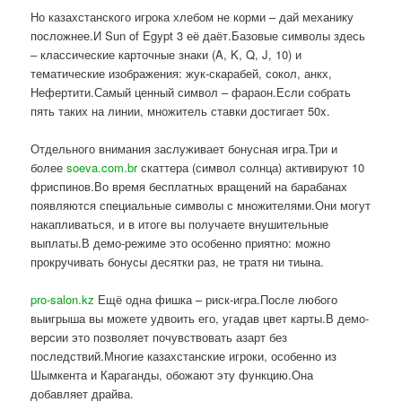
Но казахстанского игрока хлебом не корми – дай механику
посложнее.И Sun of Egypt 3 её даёт.Базовые символы здесь
– классические карточные знаки (A, K, Q, J, 10) и
тематические изображения: жук-скарабей, сокол, анкх,
Нефертити.Самый ценный символ – фараон.Если собрать
пять таких на линии, множитель ставки достигает 50x.
Отдельного внимания заслуживает бонусная игра.Три и
более
soeva.com.br
скаттера (символ солнца) активируют 10
фриспинов.Во время бесплатных вращений на барабанах
появляются специальные символы с множителями.Они могут
накапливаться, и в итоге вы получаете внушительные
выплаты.В демо-режиме это особенно приятно: можно
прокручивать бонусы десятки раз, не тратя ни тиына.
pro-salon.kz
Ещё одна фишка – риск-игра.После любого
выигрыша вы можете удвоить его, угадав цвет карты.В демо-
версии это позволяет почувствовать азарт без
последствий.Многие казахстанские игроки, особенно из
Шымкента и Караганды, обожают эту функцию.Она
добавляет драйва.