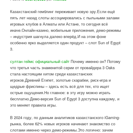
Казахстанский гемблинг переживает новую эру.Если ещё
пять лет назад слоты ассоциировались с пыльными залами
игровых клубов в Алматы или Астане, то сегодня всё
иначе.Онлайн-казино, мобильные приложения, демо-режимы
– индустрия шагнула далеко вперёд.И на этом фоне
особенно ярко выделяется один продукт – слот Sun of Egypt
3.
султан геймс официальный сайт
Почему именно он? Потому
что третья часть знаменитой серии от провайдера 3 Oaks
стала настоящим хитом среди казахстанских
игроков.Древний Египет, золотые скарабеи, риск-игра и
щедрые фриспины – здесь есть всё для тех, кто ищет
острые ощущения.Но главное: в эту игру можно играть
бесплатно.Демо-версия Sun of Egypt 3 доступна каждому, и
это меняет правила игры.
В 2024 году, по данным аналитиков казахстанского iGaming-
рынка, более 62% новых игроков начинают знакомство со
слотами именно через демо-режимы.Это логично: зачем