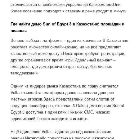
сталкиваются с проблемами управления банкроллом.Они
более осознанно подходят к ставкам и реже уходят в минус.
Где найти демо Sun of Egypt 3 в Казахстане: площадки и
нюансы
Вопрос выбора платформы – один из ключевых.В Казахстане
работает множество онлайн-казино, но не все предлагают
качественный демо-доступ.Некоторые требуют регистрации,
другие ограничивают время игры.Идеальный вариант –
площадка, где демо-режим открыт сразу, без лишних
телодвижений.
Одним из лидеров рынка Казахстана по праву считается
Volta казино.Эта платформа давно завоевала доверие
местных игроков.Здесь представлены сотни слотов от
ведущих провайдеров, включая 3 Oaks.Демо-версия Sun of
Egypt 3 доступна в один клик.Никаких СМС, никаких
верификаций.Просто заходите и играете.
Ещё один плюс Volta – адаптация под казахстанские
реалии.Интерфейс полностью на русском и казахском