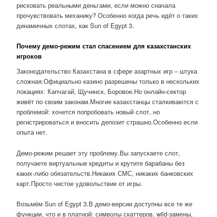
рисковать реальными деньгами, если можно сначала
прочувствовать механику? Особенно когда речь идёт о таких
динамичных слотах, как Sun of Egypt 3.
Почему демо-режим стал спасением для казахстанских
игроков
Законодательство Казахстана в сфере азартных игр – штука
сложная.Официально казино разрешены только в нескольких
локациях: Капчагай, Щучинск, Боровое.Но онлайн-сектор
живёт по своим законам.Многие казахстанцы сталкиваются с
проблемой: хочется попробовать новый слот, но
регистрироваться и вносить депозит страшно.Особенно если
опыта нет.
Демо-режим решает эту проблему.Вы запускаете слот,
получаете виртуальные кредиты и крутите барабаны без
каких-либо обязательств.Никаких СМС, никаких банковских
карт.Просто чистое удовольствие от игры.
Возьмём Sun of Egypt 3.В демо-версии доступны все те же
функции, что и в платной: символы скаттеров, wild-замены,