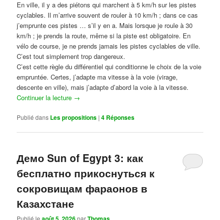
En ville, il y a des piétons qui marchent à 5 km/h sur les pistes
cyclables. Il m’arrive souvent de rouler à 10 km/h ; dans ce cas
j’emprunte ces pistes … s’il y en a. Mais lorsque je roule à 30
km/h ; je prends la route, même si la piste est obligatoire. En
vélo de course, je ne prends jamais les pistes cyclables de ville.
C’est tout simplement trop dangereux.
C’est cette règle du différentiel qui conditionne le choix de la voie
empruntée. Certes, j’adapte ma vitesse à la voie (virage,
descente en ville), mais j’adapte d’abord la voie à la vitesse.
Continuer la lecture
→
Publié dans
Les propositions
|
4
Réponses
Демо Sun of Egypt 3: как
бесплатно прикоснуться к
сокровищам фараонов в
Казахстане
Publié le
août 5, 2026
par
Thomas