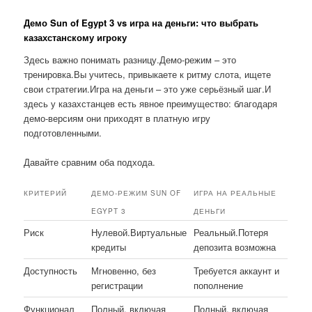
Демо Sun of Egypt 3 vs игра на деньги: что выбрать
казахстанскому игроку
Здесь важно понимать разницу.Демо-режим – это
тренировка.Вы учитесь, привыкаете к ритму слота, ищете
свои стратегии.Игра на деньги – это уже серьёзный шаг.И
здесь у казахстанцев есть явное преимущество: благодаря
демо-версиям они приходят в платную игру
подготовленными.
Давайте сравним оба подхода.
КРИТЕРИЙ
ДЕМО-РЕЖИМ SUN OF
ИГРА НА РЕАЛЬНЫЕ
EGYPT 3
ДЕНЬГИ
Риск
Нулевой.Виртуальные
Реальный.Потеря
кредиты
депозита возможна
Доступность
Мгновенно, без
Требуется аккаунт и
регистрации
пополнение
Функционал
Полный, включая
Полный, включая