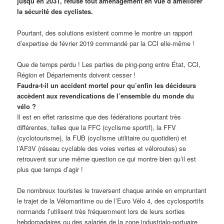
jusqu’en 2031, refuse tout aménagement en vue d’améliorer
la sécurité des cyclistes.
Pourtant, des solutions existent comme le montre un rapport
d’expertise de février 2019 commandé par la CCI elle-même !
Que de temps perdu ! Les parties de ping-pong entre État, CCI,
Région et Départements doivent cesser !
Faudra-t-il un accident mortel pour qu’enfin les décideurs
accèdent aux revendications de l’ensemble du monde du
vélo ?
Il est en effet rarissime que des fédérations pourtant très
différentes, telles que la FFC (cyclisme sportif), la FFV
(cyclotourisme), la FUB (cyclisme utilitaire ou quotidien) et
l’AF3V (réseau cyclable des voies vertes et véloroutes) se
retrouvent sur une même question ce qui montre bien qu’il est
plus que temps d’agir !
De nombreux touristes le traversent chaque année en empruntant
le trajet de la Vélomaritime ou de l’Euro Vélo 4, des cyclosportifs
normands l’utilisent très fréquemment lors de leurs sorties
hebdomadaires ou des salariés de la zone industrialo-portuaire