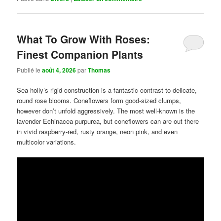
What To Grow With Roses:
Finest Companion Plants
Publié le
août 4, 2026
par
Thomas
Sea holly’s rigid construction is a fantastic contrast to delicate,
round rose blooms. Coneflowers form good-sized clumps,
however don’t unfold aggressively. The most well-known is the
lavender Echinacea purpurea, but coneflowers can are out there
in vivid raspberry-red, rusty orange, neon pink, and even
multicolor variations.