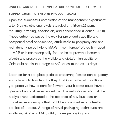
UNDERSTANDING THE TEMPERATURE-CONTROLLED FLOWER
SUPPLY CHAIN TO ENSURE PRODUCT QUALITY
Upon the successful completion of the management experiment
after 6 days, ethylene levels steadied at thirteen.22 ppm,
resulting in wilting, abscission, and senescence (Poonsri, 2020).
These outcomes paved the way for prolonged vase life and
postponed petal senescence, attributable to polypropylene and
high-density polyethylene MAPs. The microperforated film used
in MAP with microscopically formed holes prevents bacterial
growth and preserves the visible and dietary high quality of
Calendula petals in storage at 5°C for as much as 10 days.
Learn on for a complete guide to preserving flowers contemporary
and a look into how lengthy they final in an array of conditions. If
you perceive how to care for flowers, your blooms could have a
greater chance at an extended life. The authors declare that the
analysis was performed in the absence of any business or
monetary relationships that might be construed as a potential
conflict of interest. A range of novel packaging techniques are
available, similar to MAP, CAP, clever packaging, and