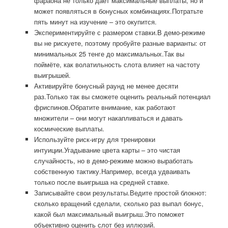
фараона не только даёт максимальные выплаты, но и
может появляться в бонусных комбинациях.Потратьте
пять минут на изучение – это окупится.
Экспериментируйте с размером ставки.В демо-режиме
вы не рискуете, поэтому пробуйте разные варианты: от
минимальных 25 тенге до максимальных.Так вы
поймёте, как волатильность слота влияет на частоту
выигрышей.
Активируйте бонусный раунд не менее десяти
раз.Только так вы сможете оценить реальный потенциал
фриспинов.Обратите внимание, как работают
множители – они могут накапливаться и давать
космические выплаты.
Используйте риск-игру для тренировки
интуиции.Угадывание цвета карты – это чистая
случайность, но в демо-режиме можно выработать
собственную тактику.Например, всегда удваивать
только после выигрыша на средней ставке.
Записывайте свои результаты.Ведите простой блокнот:
сколько вращений сделали, сколько раз выпал бонус,
какой был максимальный выигрыш.Это поможет
объективно оценить слот без иллюзий.