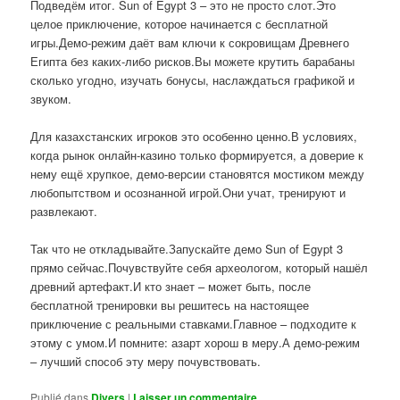
Подведём итог. Sun of Egypt 3 – это не просто слот.Это
целое приключение, которое начинается с бесплатной
игры.Демо-режим даёт вам ключи к сокровищам Древнего
Египта без каких-либо рисков.Вы можете крутить барабаны
сколько угодно, изучать бонусы, наслаждаться графикой и
звуком.
Для казахстанских игроков это особенно ценно.В условиях,
когда рынок онлайн-казино только формируется, а доверие к
нему ещё хрупкое, демо-версии становятся мостиком между
любопытством и осознанной игрой.Они учат, тренируют и
развлекают.
Так что не откладывайте.Запускайте демо Sun of Egypt 3
прямо сейчас.Почувствуйте себя археологом, который нашёл
древний артефакт.И кто знает – может быть, после
бесплатной тренировки вы решитесь на настоящее
приключение с реальными ставками.Главное – подходите к
этому с умом.И помните: азарт хорош в меру.А демо-режим
– лучший способ эту меру почувствовать.
Publié dans
Divers
|
Laisser un commentaire