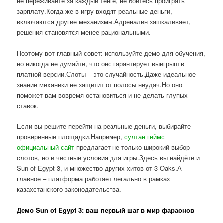
не переживаете за каждый тенге, не боитесь проиграть
зарплату.Когда же в игру входят реальные деньги,
включаются другие механизмы.Адреналин зашкаливает,
решения становятся менее рациональными.
Поэтому вот главный совет: используйте демо для обучения,
но никогда не думайте, что оно гарантирует выигрыш в
платной версии.Слоты – это случайность.Даже идеальное
знание механики не защитит от полосы неудач.Но оно
поможет вам вовремя остановиться и не делать глупых
ставок.
Если вы решите перейти на реальные деньги, выбирайте
проверенные площадки.Например,
султан геймс
официальный сайт
предлагает не только широкий выбор
слотов, но и честные условия для игры.Здесь вы найдёте и
Sun of Egypt 3, и множество других хитов от 3 Oaks.А
главное – платформа работает легально в рамках
казахстанского законодательства.
Демо Sun of Egypt 3: ваш первый шаг в мир фараонов