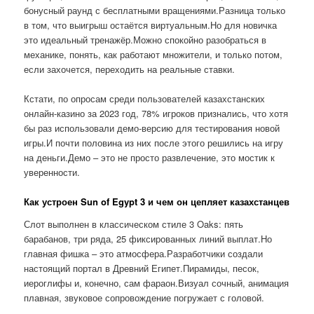
бонусный раунд с бесплатными вращениями.Разница только
в том, что выигрыш остаётся виртуальным.Но для новичка
это идеальный тренажёр.Можно спокойно разобраться в
механике, понять, как работают множители, и только потом,
если захочется, переходить на реальные ставки.
Кстати, по опросам среди пользователей казахстанских
онлайн-казино за 2023 год, 78% игроков признались, что хотя
бы раз использовали демо-версию для тестирования новой
игры.И почти половина из них после этого решились на игру
на деньги.Демо – это не просто развлечение, это мостик к
уверенности.
Как устроен Sun of Egypt 3 и чем он цепляет казахстанцев
Слот выполнен в классическом стиле 3 Oaks: пять
барабанов, три ряда, 25 фиксированных линий выплат.Но
главная фишка – это атмосфера.Разработчики создали
настоящий портал в Древний Египет.Пирамиды, песок,
иероглифы и, конечно, сам фараон.Визуал сочный, анимация
плавная, звуковое сопровождение погружает с головой.