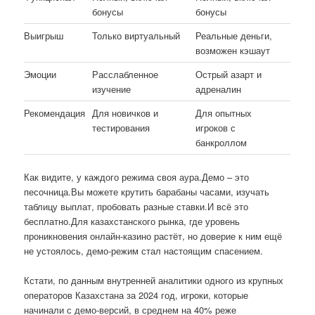
бонусы
бонусы
Выигрыш
Только виртуальный
Реальные деньги,
возможен кэшаут
Эмоции
Расслабленное
Острый азарт и
изучение
адреналин
Рекомендация
Для новичков и
Для опытных
тестирования
игроков с
банкроллом
Как видите, у каждого режима своя аура.Демо – это
песочница.Вы можете крутить барабаны часами, изучать
таблицу выплат, пробовать разные ставки.И всё это
бесплатно.Для казахстанского рынка, где уровень
проникновения онлайн-казино растёт, но доверие к ним ещё
не устоялось, демо-режим стал настоящим спасением.
Кстати, по данным внутренней аналитики одного из крупных
операторов Казахстана за 2024 год, игроки, которые
начинали с демо-версий, в среднем на 40% реже