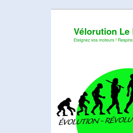
Aller
Aller
au
au
contenu
contenu
Vélorution Le
principal
secondaire
Eteignez vos moteurs ! Respire