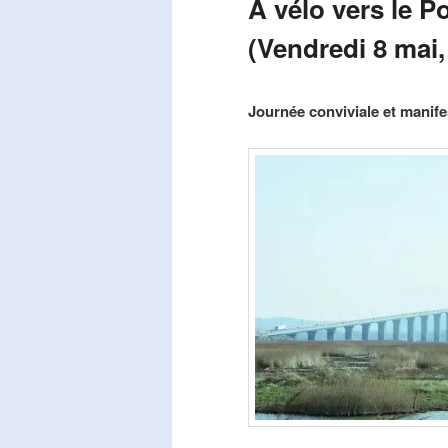
A vélo vers le P
(Vendredi 8 mai,
Publié le
mars 29, 2026
par
Steph
Journée conviviale et manifes