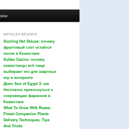
relier
ARTICLES RÉCENTS
Sizzling Hot Deluxe: почему
фруктовый слот остаётся
хитом в Казахстане
Sultan Cazino: почему
казахстанцы всё чаще
выбирают его для азартных
игр в интернете
Демо Sun of Egypt 3: как
бесплатно прикоснуться к
сокровищам фараонов в
Казахстане
What To Grow With Roses:
Finest Companion Plants
Delivery Techniques, Tips
And Tricks