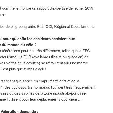
nt comme le montre un rapport d’expertise de février 2019
me !
ies de ping-pong entre État, CCI, Région et Départements
el pour qu’enfin les décideurs accèdent aux
e du monde du vélo ?
s fédérations pourtant très différentes, telles que la FFC
otourisme), la FUB (cyclisme utilitaire ou quotidien) et
oies vertes et véloroutes) se retrouvent sur une même
il est plus que temps d’agir !
rsent chaque année en empruntant le trajet de la
 4, des cyclosportifs normands l’utilisent très fréquemment
ires ou des salariés de la zone industrialo-portuaire
Seine l’utilisent pour leur déplacements quotidiens…
H Vélorution demande :