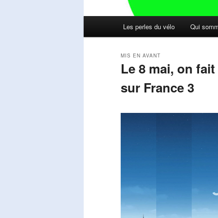
Menu
Les perles du vélo
Qui somm
principal
MIS EN AVANT
Le 8 mai, on fai
sur France 3
Publié le
mai 11, 2026
par
Steph
Lecteur
vidéo