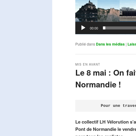
00:00
Publié dans
Dans les médias
|
Lais
MIS EN AVANT
Le 8 mai : On fa
Normandie !
Publié le
avril 18, 2026
par
Steph
Pour une trave
Le collectif LH Vélorution s’
Pont de Normandie le vendre