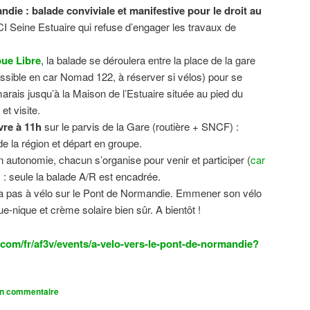
ndie : balade conviviale et manifestive
pour le droit au
CI Seine Estuaire qui refuse d’engager les travaux de
.
ue Libre
, la balade se déroulera entre la place de la gare
sible en car Nomad 122, à réserver si vélos) pour se
 marais jusqu’à la Maison de l’Estuaire située au pied du
t visite.
vre à 11h
sur le parvis de la Gare (routière + SNCF) :
 la région et départ en groupe.
n autonomie, chacun s’organise pour venir et participer (
car
n) : seule la balade A/R est encadrée.
dra pas à vélo sur le Pont de Normandie. Emmener son vélo
ue-nique et crème solaire bien sûr. A bientôt !
com/fr/af3v/events/a-velo-vers-le-pont-de-normandie?
un commentaire