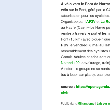
A vélo vers le Pont de Norma
vélo
sur le Pont, géré par la C
sécurisation pour les cyclistes
Organisée par l’
AF3V
et
La Ro
au Havre (Caen – Le Havre pos
rendre à travers le port et les
Pont (15 km) avec pique-nique e
RDV le vendredi 8 mai au Ha
rassemblement des cyclistes de
Gratuit. Adultes et ados sont e
Nomad 122
, covoiturage, trai
A noter : le groupe ne se ren
(ou à louer sur place), eau, piq
source :
https://openagenda.
cl=fr
Publié dans
Militantisme
|
Laisser 