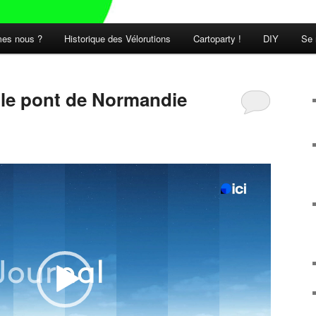
es nous ?
Historique des Vélorutions
Cartoparty !
DIY
Se 
t le pont de Normandie