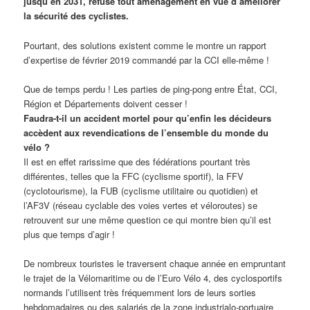
jusqu’en 2031, refuse tout aménagement en vue d’améliorer
la sécurité des cyclistes.
Pourtant, des solutions existent comme le montre un rapport
d’expertise de février 2019 commandé par la CCI elle-même !
Que de temps perdu ! Les parties de ping-pong entre État, CCI,
Région et Départements doivent cesser !
Faudra-t-il un accident mortel pour qu’enfin les décideurs
accèdent aux revendications de l’ensemble du monde du
vélo ?
Il est en effet rarissime que des fédérations pourtant très
différentes, telles que la FFC (cyclisme sportif), la FFV
(cyclotourisme), la FUB (cyclisme utilitaire ou quotidien) et
l’AF3V (réseau cyclable des voies vertes et véloroutes) se
retrouvent sur une même question ce qui montre bien qu’il est
plus que temps d’agir !
De nombreux touristes le traversent chaque année en empruntant
le trajet de la Vélomaritime ou de l’Euro Vélo 4, des cyclosportifs
normands l’utilisent très fréquemment lors de leurs sorties
hebdomadaires ou des salariés de la zone industrialo-portuaire