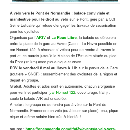
A vélo vers le Pont de Normandie : balade conviviale et
manifestive
pour le droit au vélo
sur le Pont, géré par la CCI
Seine Estuaire qui refuse d’engager les travaux de sécurisation
pour les cyclistes.
Organisée par l’
AF3V
et
La Roue Libre
, la balade se déroulera
entre la place de la gare au Havre (Caen – Le Havre possible en
car Nomad 122, à réserver si vélos) pour se rendre à travers le
port et les marais jusqu’à la Maison de l’Estuaire située au pied
du Pont (15 km) avec pique-nique et visite.
RDV le vendredi 8 mai au Havre à 11h
sur le parvis de la Gare
(routière + SNCF) : rassemblement des cyclistes de la région et
départ en groupe.
Gratuit. Adultes et ados sont en autonomie, chacun s’organise
pour venir et participer (
car Nomad 122
, covoiturage, train) :
seule la balade A/R est encadrée.
A noter : le groupe ne se rendra pas à vélo sur le Pont de
Normandie. Emmener son vélo (ou à louer sur place), eau, pique-
nique et crème solaire bien sûr. A bientôt !
source :
https://openagenda.com/fr/af3v/events/a-velo-vers-