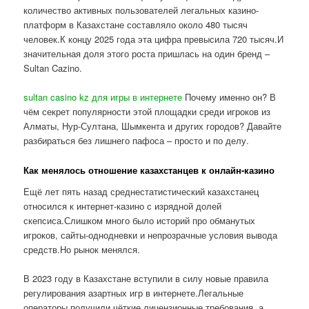
количество активных пользователей легальных казино-
платформ в Казахстане составляло около 480 тысяч
человек.К концу 2025 года эта цифра превысила 720 тысяч.И
значительная доля этого роста пришлась на один бренд –
Sultan Cazino.
sultan casino kz для игры в интернете
Почему именно он? В
чём секрет популярности этой площадки среди игроков из
Алматы, Нур-Султана, Шымкента и других городов? Давайте
разбираться без лишнего пафоса – просто и по делу.
Как менялось отношение казахстанцев к онлайн-казино
Ещё лет пять назад среднестатистический казахстанец
относился к интернет-казино с изрядной долей
скепсиса.Слишком много было историй про обманутых
игроков, сайты-однодневки и непрозрачные условия вывода
средств.Но рынок менялся.
В 2023 году в Казахстане вступили в силу новые правила
регулирования азартных игр в интернете.Легальные
операторы получили чёткие лицензионные требования, а