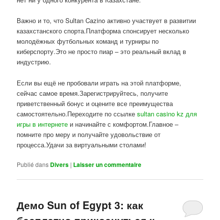
Важно и то, что Sultan Cazino активно участвует в развитии
казахстанского спорта.Платформа спонсирует несколько
молодёжных футбольных команд и турниры по
киберспорту.Это не просто пиар – это реальный вклад в
индустрию.
Если вы ещё не пробовали играть на этой платформе,
сейчас самое время.Зарегистрируйтесь, получите
приветственный бонус и оцените все преимущества
самостоятельно.Переходите по ссылке
sultan casino kz для
игры в интернете
и начинайте с комфортом.Главное –
помните про меру и получайте удовольствие от
процесса.Удачи за виртуальными столами!
Publié dans
Divers
|
Laisser un commentaire
Демо Sun of Egypt 3: как
бесплатно прикоснуться к