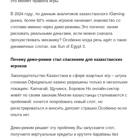
это меняет правила игры.
В 2024 году, по данным аналитиков казахстанского iGaming-
рынка, более 62% новых игроков начинают знакомство со
слотами именно через демо-режимы.Это логично: зачем
рисковать реальными деньгами, если можно сначала
прочувствовать механику? Особенно когда речь идёт о таких
динамичных слотах, как Sun of Egypt 3.
Почему демо-режим стал спасением для казахстанских
игроков
Законодательство Казахстана в сфере азартных игр – штука
сложная.Официально казино разрешены только в нескольких
локациях: Капчагай, Щучинск, Боровое.Но онлайн-сектор
живёт по своим законам.Многие казахстанцы сталкиваются с
проблемой: хочется попробовать новый слот, но
регистрироваться и вносить депозит страшно.Особенно если
опыта нет.
Демо-режим решает эту проблему.Вы запускаете слот,
получаете виртуальные кредиты и крутите барабаны без