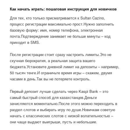
Как начать играть: пошаговая инструкция для новичков
Для тех, кто только присматривается к Sultan Cazino,
процесс регистрации максимально прост.Нужно заполнить
базовую форму: имя, номер телефона, электронная
почта.Подтверждение занимает не больше минуты – код
приходит в SMS.
После регистрации стоит сразу настроить лимиты.Это не
скучная бюрократия, а реальная защита вашего
бюджета.Установите дневной лимит на депозиты – например,
50 тысяч тенге.И ограничьте время игры – скажем, двумя
часами в день.Так вы не потеряете контроль.
Первый депозит лучше сделать через Kaspi Bank – это
самый быстрый способ для казахстанцев.Деньги
зачисляются моментально.После этого можно переходить в
раздел слотов и выбирать игру по душе.Новичкам советую
начать с классических слотов с низкой волатильностью –
они чаще выдают выигрыши, пусть и небольшие.