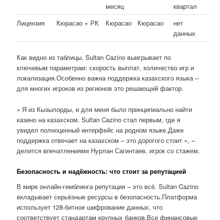
месяц
квартал
Лицензия
Кюрасао + РК
Кюрасао
Кюрасао
нет
данных
Как видно из таблицы, Sultan Cazino выигрывает по
ключевым параметрам: скорость выплат, количество игр и
локализация.Особенно важна поддержка казахского языка –
для многих игроков из регионов это решающий фактор.
« Я из Кызылорды, и для меня было принципиально найти
казино на казахском. Sultan Cazino стал первым, где я
увидел полноценный интерфейс на родном языке.Даже
поддержка отвечает на казахском – это дорогого стоит », –
делится впечатлениями Нурлан Сагинтаев, игрок со стажем.
Безопасность и надёжность: что стоит за репутацией
В мире онлайн-гемблинга репутация – это всё. Sultan Cazino
вкладывает серьёзные ресурсы в безопасность.Платформа
использует 128-битное шифрование данных, что
соответствует стандартам крупных банков.Все финансовые