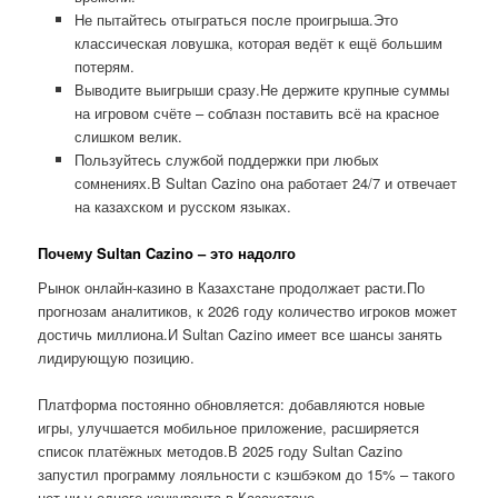
Не пытайтесь отыграться после проигрыша.Это
классическая ловушка, которая ведёт к ещё большим
потерям.
Выводите выигрыши сразу.Не держите крупные суммы
на игровом счёте – соблазн поставить всё на красное
слишком велик.
Пользуйтесь службой поддержки при любых
сомнениях.В Sultan Cazino она работает 24/7 и отвечает
на казахском и русском языках.
Почему Sultan Cazino – это надолго
Рынок онлайн-казино в Казахстане продолжает расти.По
прогнозам аналитиков, к 2026 году количество игроков может
достичь миллиона.И Sultan Cazino имеет все шансы занять
лидирующую позицию.
Платформа постоянно обновляется: добавляются новые
игры, улучшается мобильное приложение, расширяется
список платёжных методов.В 2025 году Sultan Cazino
запустил программу лояльности с кэшбэком до 15% – такого
нет ни у одного конкурента в Казахстане.