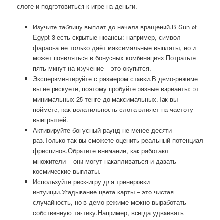
слоте и подготовиться к игре на деньги.
Изучите таблицу выплат до начала вращений.В Sun of
Egypt 3 есть скрытые нюансы: например, символ
фараона не только даёт максимальные выплаты, но и
может появляться в бонусных комбинациях.Потратьте
пять минут на изучение – это окупится.
Экспериментируйте с размером ставки.В демо-режиме
вы не рискуете, поэтому пробуйте разные варианты: от
минимальных 25 тенге до максимальных.Так вы
поймёте, как волатильность слота влияет на частоту
выигрышей.
Активируйте бонусный раунд не менее десяти
раз.Только так вы сможете оценить реальный потенциал
фриспинов.Обратите внимание, как работают
множители – они могут накапливаться и давать
космические выплаты.
Используйте риск-игру для тренировки
интуиции.Угадывание цвета карты – это чистая
случайность, но в демо-режиме можно выработать
собственную тактику.Например, всегда удваивать