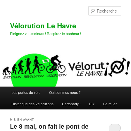
Aller
Aller
au
au
Rech
contenu
contenu
principal
secondaire
Vélorution Le Havre
Eteignez vos moteurs ! Respirez le bonheur !
Menu
Les perles du vélo
Qui sommes nous ?
principal
Historique des Vélorutions
Cartoparty !
DIY
Se relier
MIS EN AVANT
Le 8 mai, on fait le pont de