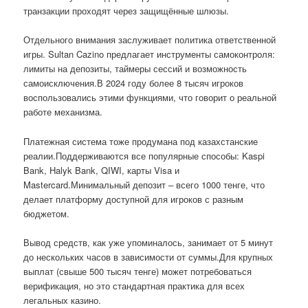
транзакции проходят через защищённые шлюзы.
Отдельного внимания заслуживает политика ответственной
игры. Sultan Cazino предлагает инструменты самоконтроля:
лимиты на депозиты, таймеры сессий и возможность
самоисключения.В 2024 году более 8 тысяч игроков
воспользовались этими функциями, что говорит о реальной
работе механизма.
Платежная система тоже продумана под казахстанские
реалии.Поддерживаются все популярные способы: Kaspi
Bank, Halyk Bank, QIWI, карты Visa и
Mastercard.Минимальный депозит – всего 1000 тенге, что
делает платформу доступной для игроков с разным
бюджетом.
Вывод средств, как уже упоминалось, занимает от 5 минут
до нескольких часов в зависимости от суммы.Для крупных
выплат (свыше 500 тысяч тенге) может потребоваться
верификация, но это стандартная практика для всех
легальных казино.