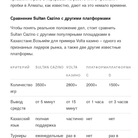
пробки в Алматы, как известно, дают на это немало времени.
Сравнение Sultan Cazino с другими платформами
Чтобы понять реальное положение дел, стоит сравнить
Sultan Cazino с другими популярными площадками в
Казахстане.Возьмём для примера Volta казино – одного из
признанных лидеров рынка, а также две другие известные
платформы.
КРИТЕРИЙ
SULTAN CAZINO
VOLTA
ПЛАТФОРМА
ПЛАТФОРМА
КАЗИНО
C
D
Количество
3500+
2800+
2000+
1500+
игр
Вывод
от 5 минут
от 15
от 1 часа
от 3 часов
средств
минут
Казахский
полная
частично
нет
нет
язык
поддержка
Турниры
еженедельные
раз в
нет
раз в