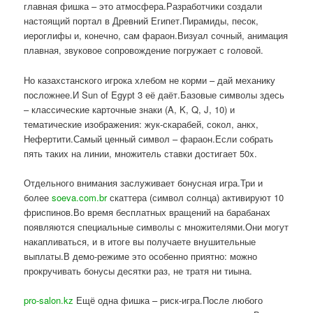
главная фишка – это атмосфера.Разработчики создали
настоящий портал в Древний Египет.Пирамиды, песок,
иероглифы и, конечно, сам фараон.Визуал сочный, анимация
плавная, звуковое сопровождение погружает с головой.
Но казахстанского игрока хлебом не корми – дай механику
посложнее.И Sun of Egypt 3 её даёт.Базовые символы здесь
– классические карточные знаки (A, K, Q, J, 10) и
тематические изображения: жук-скарабей, сокол, анкх,
Нефертити.Самый ценный символ – фараон.Если собрать
пять таких на линии, множитель ставки достигает 50x.
Отдельного внимания заслуживает бонусная игра.Три и
более
soeva.com.br
скаттера (символ солнца) активируют 10
фриспинов.Во время бесплатных вращений на барабанах
появляются специальные символы с множителями.Они могут
накапливаться, и в итоге вы получаете внушительные
выплаты.В демо-режиме это особенно приятно: можно
прокручивать бонусы десятки раз, не тратя ни тиына.
pro-salon.kz
Ещё одна фишка – риск-игра.После любого