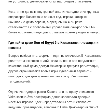
не устоялось, демо-режим стал настоящим спасением.
Кстати, по данным внутренней аналитики одного из крупных
операторов Казахстана за 2024 год, игроки, которые
начинали с демо-версий, в среднем на 40% реже
сталкиваются с проблемами управления банкроллом.Они
более осознанно подходят к ставкам и реже уходят в минус.
Где найти демо Sun of Egypt 3 в Казахстане: площадки и
нюансы
Вопрос выбора платформы – один из ключевых.В Казахстане
работает множество онлайн-казино, но не все предлагают
качественный демо-доступ.Некоторые требуют регистрации,
другие ограничивают время игры.Идеальный вариант –
площадка, где демо-режим открыт сразу, без лишних
телодвижений.
Одним из лидеров рынка Казахстана по праву считается
Volta казино.Эта платформа давно завоевала доверие
местных игроков.Здесь представлены сотни слотов от
ведущих провайдеров, включая 3 Oaks.Демо-версия Sun of