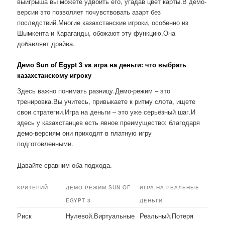
выигрыша вы можете удвоить его, угадав цвет карты.В демо-
версии это позволяет почувствовать азарт без
последствий.Многие казахстанские игроки, особенно из
Шымкента и Караганды, обожают эту функцию.Она
добавляет драйва.
Демо Sun of Egypt 3 vs игра на деньги: что выбрать
казахстанскому игроку
Здесь важно понимать разницу.Демо-режим – это
тренировка.Вы учитесь, привыкаете к ритму слота, ищете
свои стратегии.Игра на деньги – это уже серьёзный шаг.И
здесь у казахстанцев есть явное преимущество: благодаря
демо-версиям они приходят в платную игру
подготовленными.
Давайте сравним оба подхода.
КРИТЕРИЙ
ДЕМО-РЕЖИМ SUN OF
ИГРА НА РЕАЛЬНЫЕ
EGYPT 3
ДЕНЬГИ
Риск
Нулевой.Виртуальные
Реальный.Потеря