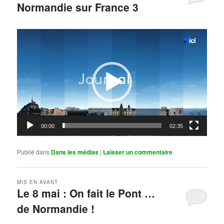
Normandie sur France 3
Publié le
mai 11, 2026
par
Steph
Lecteur
vidéo
00:00
02:35
Publié dans
Dans les médias
|
Laisser un commentaire
MIS EN AVANT
Le 8 mai : On fait le Pont …
de Normandie !