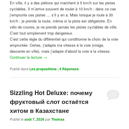
En ville, il y a des piétons qui marchent à 5 km/h sur les pistes
cyclables. Il m’arrive souvent de rouler à 10 km/h ; dans ce cas
j’emprunte ces pistes … s’il y en a. Mais lorsque je roule à 30
km/h ; je prends la route, même si la piste est obligatoire. En
vélo de course, je ne prends jamais les pistes cyclables de ville.
C’est tout simplement trop dangereux.
C’est cette règle du différentiel qui conditionne le choix de la voie
empruntée. Certes, j’adapte ma vitesse à la voie (virage,
descente en ville), mais j’adapte d’abord la voie à la vitesse.
Continuer la lecture
→
Publié dans
Les propositions
|
4
Réponses
Sizzling Hot Deluxe: почему
фруктовый слот остаётся
хитом в Казахстане
Publié le
août 7, 2026
par
Thomas