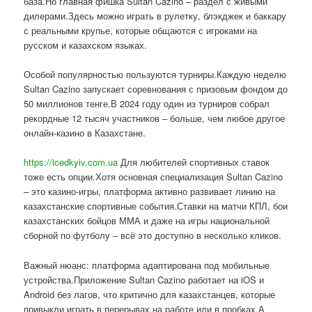
база.Но главная фишка Sultan Cazino – раздел с живыми
дилерами.Здесь можно играть в рулетку, блэкджек и баккару
с реальными крупье, которые общаются с игроками на
русском и казахском языках.
Особой популярностью пользуются турниры.Каждую неделю
Sultan Cazino запускает соревнования с призовым фондом до
50 миллионов тенге.В 2024 году один из турниров собрал
рекордные 12 тысяч участников – больше, чем любое другое
онлайн-казино в Казахстане.
https://icedkyiv.com.ua
Для любителей спортивных ставок
тоже есть опции.Хотя основная специализация Sultan Cazino
– это казино-игры, платформа активно развивает линию на
казахстанские спортивные события.Ставки на матчи КПЛ, бои
казахстанских бойцов ММА и даже на игры национальной
сборной по футболу – всё это доступно в несколько кликов.
Важный нюанс: платформа адаптирована под мобильные
устройства.Приложение Sultan Cazino работает на iOS и
Android без лагов, что критично для казахстанцев, которые
привыкли играть в перерывах на работе или в пробках.А