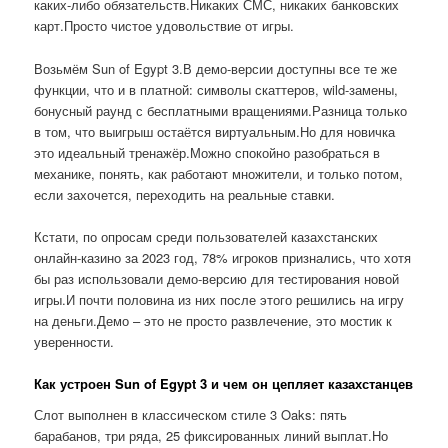
каких-либо обязательств.Никаких СМС, никаких банковских
карт.Просто чистое удовольствие от игры.
Возьмём Sun of Egypt 3.В демо-версии доступны все те же
функции, что и в платной: символы скаттеров, wild-замены,
бонусный раунд с бесплатными вращениями.Разница только
в том, что выигрыш остаётся виртуальным.Но для новичка
это идеальный тренажёр.Можно спокойно разобраться в
механике, понять, как работают множители, и только потом,
если захочется, переходить на реальные ставки.
Кстати, по опросам среди пользователей казахстанских
онлайн-казино за 2023 год, 78% игроков признались, что хотя
бы раз использовали демо-версию для тестирования новой
игры.И почти половина из них после этого решились на игру
на деньги.Демо – это не просто развлечение, это мостик к
уверенности.
Как устроен Sun of Egypt 3 и чем он цепляет казахстанцев
Слот выполнен в классическом стиле 3 Oaks: пять
барабанов, три ряда, 25 фиксированных линий выплат.Но