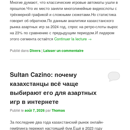
Многие думают, что классические игровые автоматы ушли в
прошлое.Что их место заняли многолинейные видеослоты с
трёхмерной графикой и сложными сюжетами.Но статистика
говорит об обратном.По данным аналитики казахстанского
рынка азартных игр за 2024 год, спрос на ретро-слоты вырос
на 23% по сравнению с предыдущим периодом.И лидером
этого сегмента остаётся
Continuer la lecture
→
Publié dans
Divers
|
Laisser un commentaire
Sultan Cazino: почему
казахстанцы всё чаще
выбирают его для азартных
игр в интернете
Publié le
août 7, 2026
par
Thomas
За последние два года казахстанский рынок онлайн-
гемблинга пережил настоящий бум.Ещё в 2023 году