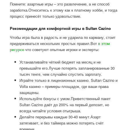
Помните: азартные игры – это развлечение, а не способ
заработка.Относитесь к этому как к платному хобби, и тогда
процесс принесёт только удовольствие.
Рекомендации для комфортной игры в Sultan Cazino
Чтобы игра была в радость и не ударила по карману, стоит
придерживаться нескольких простых правил.Вот
в этом
ресурсе
что советуют опытные игроки и эксперты:
Устанавливайте чёткий бюджет на месяц и не
превышайте его.Лучше потерять запланированные 30
тысяч тенге, чем случайно спустить зарплату.
Играйте только в лицензионных казино. Sultan Cazino и
Volta казино – примеры площадок, где ваши права
защищены.
Используйте бонусы с умом.Приветственный пакет
Sultan Cazino даёт до 200% на первый депозит, но
всегда читайте условия отыгрыша.
Делайте перерывы каждые 30-40 минут.Азарт
затягивает, и без таймера можно потерять счёт
времени.