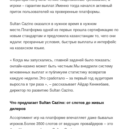
игроки – гарантии выплат.Именно тогда начался активный
приток пользователей на проверенные платформы.
Sultan Cazino оказался в нужное время в нужном
месте.Платформа одной из первых прошла сертификацию по
новым стандартам и предложила казахстанцам то, чего они
ждали: прозрачные условия, быстрые выплаты и интерфейс
на казахском языке.
« Когда мы запускались, главной задачей было показать:
онлайн-казино может быть честным.Мы внедрили систему
мгновенных выплат и публикуем статистику возвратов
каждую неделю.Это сработало – за первый год аудитория
выросла в три раза », – рассказывает Айдар Кенжебаев,
директор по развитию Sultan Cazino.
Что предлагает Sultan Cazino: от слотов до живых
дилеров
Ассортимент игр на платформе впечатляет даже бывалых
игроков.Более 3500 слотов от ведущих провайдеров – это