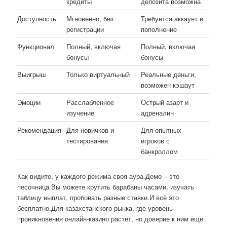
кредиты
депозита возможна
Доступность
Мгновенно, без
Требуется аккаунт и
регистрации
пополнение
Функционал
Полный, включая
Полный, включая
бонусы
бонусы
Выигрыш
Только виртуальный
Реальные деньги,
возможен кэшаут
Эмоции
Расслабленное
Острый азарт и
изучение
адреналин
Рекомендация
Для новичков и
Для опытных
тестирования
игроков с
банкроллом
Как видите, у каждого режима своя аура.Демо – это
песочница.Вы можете крутить барабаны часами, изучать
таблицу выплат, пробовать разные ставки.И всё это
бесплатно.Для казахстанского рынка, где уровень
проникновения онлайн-казино растёт, но доверие к ним ещё