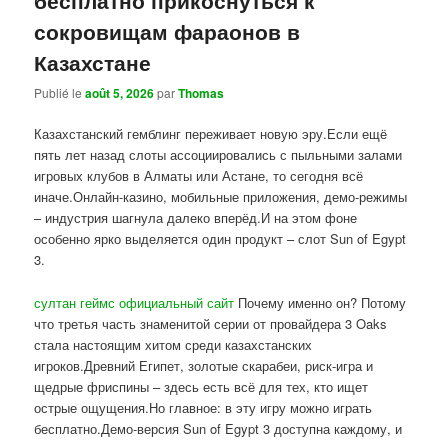
сокровищам фараонов в
Казахстане
Publié le
août 5, 2026
par
Thomas
Казахстанский гемблинг переживает новую эру.Если ещё
пять лет назад слоты ассоциировались с пыльными залами
игровых клубов в Алматы или Астане, то сегодня всё
иначе.Онлайн-казино, мобильные приложения, демо-режимы
– индустрия шагнула далеко вперёд.И на этом фоне
особенно ярко выделяется один продукт – слот Sun of Egypt
3.
султан геймс официальный сайт
Почему именно он? Потому
что третья часть знаменитой серии от провайдера 3 Oaks
стала настоящим хитом среди казахстанских
игроков.Древний Египет, золотые скарабеи, риск-игра и
щедрые фриспины – здесь есть всё для тех, кто ищет
острые ощущения.Но главное: в эту игру можно играть
бесплатно.Демо-версия Sun of Egypt 3 доступна каждому, и