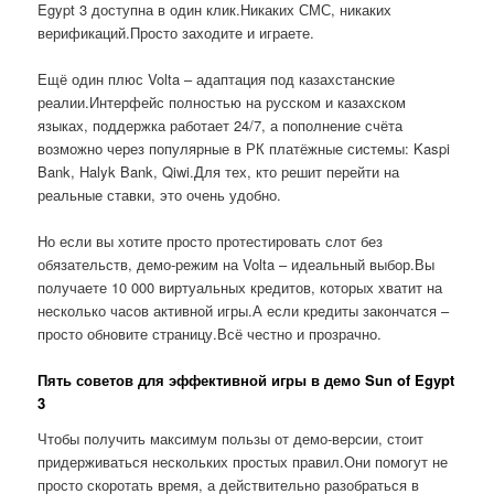
Egypt 3 доступна в один клик.Никаких СМС, никаких
верификаций.Просто заходите и играете.
Ещё один плюс Volta – адаптация под казахстанские
реалии.Интерфейс полностью на русском и казахском
языках, поддержка работает 24/7, а пополнение счёта
возможно через популярные в РК платёжные системы: Kaspi
Bank, Halyk Bank, Qiwi.Для тех, кто решит перейти на
реальные ставки, это очень удобно.
Но если вы хотите просто протестировать слот без
обязательств, демо-режим на Volta – идеальный выбор.Вы
получаете 10 000 виртуальных кредитов, которых хватит на
несколько часов активной игры.А если кредиты закончатся –
просто обновите страницу.Всё честно и прозрачно.
Пять советов для эффективной игры в демо Sun of Egypt
3
Чтобы получить максимум пользы от демо-версии, стоит
придерживаться нескольких простых правил.Они помогут не
просто скоротать время, а действительно разобраться в