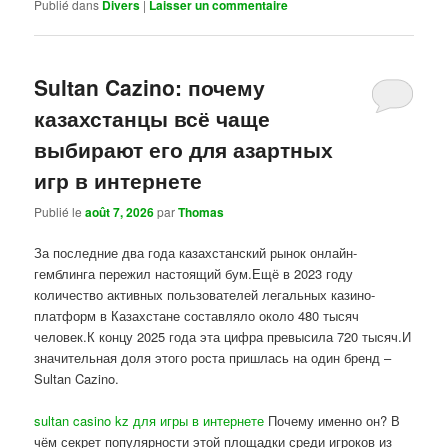
Publié dans
Divers
|
Laisser un commentaire
Sultan Cazino: почему
казахстанцы всё чаще
выбирают его для азартных
игр в интернете
Publié le
août 7, 2026
par
Thomas
За последние два года казахстанский рынок онлайн-
гемблинга пережил настоящий бум.Ещё в 2023 году
количество активных пользователей легальных казино-
платформ в Казахстане составляло около 480 тысяч
человек.К концу 2025 года эта цифра превысила 720 тысяч.И
значительная доля этого роста пришлась на один бренд –
Sultan Cazino.
sultan casino kz для игры в интернете
Почему именно он? В
чём секрет популярности этой площадки среди игроков из