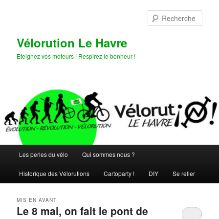
Aller
Aller
au
au
Rech
contenu
contenu
principal
secondaire
Vélorution Le Havre
Eteignez vos moteurs ! Respirez le bonheur !
Menu
Les perles du vélo
Qui sommes nous ?
principal
Historique des Vélorutions
Cartoparty !
DIY
Se relier
MIS EN AVANT
Le 8 mai, on fait le pont de