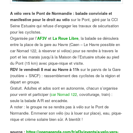
A vélo vers le Pont de Normandie : balade conviviale et
manifestive
pour le droit au vélo
sur le Pont, géré par la CCI
Seine Estuaire qui refuse d’engager les travaux de sécurisation
pour les cyclistes.
Organisée par l’
AF3V
et
La Roue Libre
, la balade se déroulera
entre la place de la gare au Havre (Caen – Le Havre possible en
car Nomad 122, à réserver si vélos) pour se rendre à travers le
port et les marais jusqu’à la Maison de l’Estuaire située au pied
du Pont (15 km) avec pique-nique et visite.
RDV le vendredi 8 mai au Havre à 11h
sur le parvis de la Gare
(routière + SNCF) : rassemblement des cyclistes de la région et
départ en groupe.
Gratuit. Adultes et ados sont en autonomie, chacun s’organise
pour venir et participer (
car Nomad 122
, covoiturage, train) :
seule la balade A/R est encadrée.
A noter : le groupe ne se rendra pas à vélo sur le Pont de
Normandie. Emmener son vélo (ou à louer sur place), eau, pique-
nique et crème solaire bien sûr. A bientôt !
source :
https://openagenda.com/fr/af3v/events/a-velo-vers-