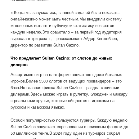
« Когда мы запускались, главной задачей было показать:
онлайн-казино может быть честным.Мы внедрили систему
мгновенных выплат и публикуем статистику возвратов
каждую неделю.Это сработало – за первый год аудитория
выросла в три раза », – рассказывает Айдар Кенжебаев,
директор по развитию Sultan Cazino.
Что предлагает Sultan Cazino: от слотов до живых
дилеров
Ассортимент игр на платформе впечатляет даже бывалых
игроков.Более 3500 слотов от ведущих провайдеров – это
база.Но главная фишка Sultan Cazino – раздел с живыми
дилерами.Здесь можно играть в рулетку, блэкджек и баккару
с реальными крупье, которые общаются с игроками на
русском и казахском языках.
Особой популярностью пользуются турниры.Каждую неделю
Sultan Cazino запускает соревнования с призовым фондом до
50 миллионов тенге.В 2024 году один из турниров собрал