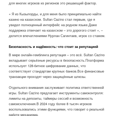
для многих игроков из регионов это решающий фактор.
« Я из Кызылорды, и для меня было принципиально найти
казино на казахском. Sultan Cazino стал первым, где я
увидел полноценный интерфейс на родном языке.Даже
поддержка отвечает на казахском – это дорогого стоит », –
делится впечатлениями Нурлан Сагинтаев, игрок со стажем.
Безопасность и надёжность: что стоит за репутацией
В мире онлайн-гемблинга репутация – это всё. Sultan Cazino
вкладывает серьёзные ресурсы в безопасность.Платформа
использует 128-битное шифрование данных, что
соответствует стандартам крупных банков.Все финансовые
транзакции проходят через защищённые шлюзы.
Отдельного внимания заслуживает политика ответственной
игры. Sultan Cazino предлагает инструменты самоконтроля:
лимиты на депозиты, таймеры сессий и возможность
самоисключения.В 2024 году более 8 тысяч игроков
воспользовались этими функциями, что говорит о реальной
работе механизма.