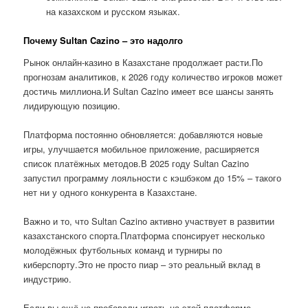
на казахском и русском языках.
Почему Sultan Cazino – это надолго
Рынок онлайн-казино в Казахстане продолжает расти.По
прогнозам аналитиков, к 2026 году количество игроков может
достичь миллиона.И Sultan Cazino имеет все шансы занять
лидирующую позицию.
Платформа постоянно обновляется: добавляются новые
игры, улучшается мобильное приложение, расширяется
список платёжных методов.В 2025 году Sultan Cazino
запустил программу лояльности с кэшбэком до 15% – такого
нет ни у одного конкурента в Казахстане.
Важно и то, что Sultan Cazino активно участвует в развитии
казахстанского спорта.Платформа спонсирует несколько
молодёжных футбольных команд и турниры по
киберспорту.Это не просто пиар – это реальный вклад в
индустрию.
Если вы ещё не пробовали играть на этой платформе,