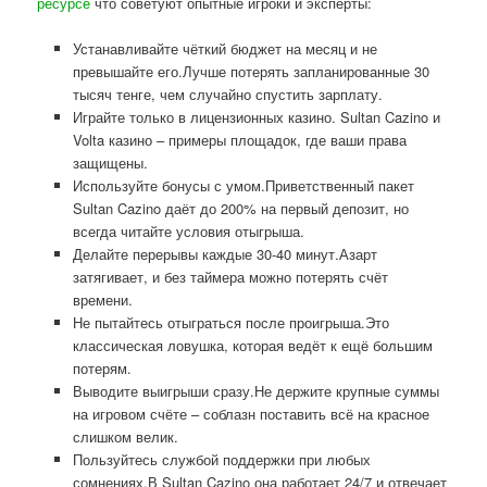
ресурсе
что советуют опытные игроки и эксперты:
Устанавливайте чёткий бюджет на месяц и не
превышайте его.Лучше потерять запланированные 30
тысяч тенге, чем случайно спустить зарплату.
Играйте только в лицензионных казино. Sultan Cazino и
Volta казино – примеры площадок, где ваши права
защищены.
Используйте бонусы с умом.Приветственный пакет
Sultan Cazino даёт до 200% на первый депозит, но
всегда читайте условия отыгрыша.
Делайте перерывы каждые 30-40 минут.Азарт
затягивает, и без таймера можно потерять счёт
времени.
Не пытайтесь отыграться после проигрыша.Это
классическая ловушка, которая ведёт к ещё большим
потерям.
Выводите выигрыши сразу.Не держите крупные суммы
на игровом счёте – соблазн поставить всё на красное
слишком велик.
Пользуйтесь службой поддержки при любых
сомнениях.В Sultan Cazino она работает 24/7 и отвечает