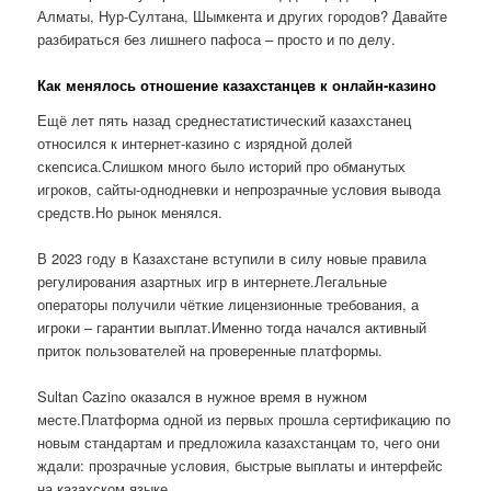
Алматы, Нур-Султана, Шымкента и других городов? Давайте
разбираться без лишнего пафоса – просто и по делу.
Как менялось отношение казахстанцев к онлайн-казино
Ещё лет пять назад среднестатистический казахстанец
относился к интернет-казино с изрядной долей
скепсиса.Слишком много было историй про обманутых
игроков, сайты-однодневки и непрозрачные условия вывода
средств.Но рынок менялся.
В 2023 году в Казахстане вступили в силу новые правила
регулирования азартных игр в интернете.Легальные
операторы получили чёткие лицензионные требования, а
игроки – гарантии выплат.Именно тогда начался активный
приток пользователей на проверенные платформы.
Sultan Cazino оказался в нужное время в нужном
месте.Платформа одной из первых прошла сертификацию по
новым стандартам и предложила казахстанцам то, чего они
ждали: прозрачные условия, быстрые выплаты и интерфейс
на казахском языке.