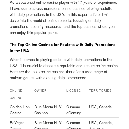
As a seasoned online casino player with 17 years of experience,
I have come across numerous online casinos offering roulette
with daily promotions in the USA. In this expert article, I will
delve into the world of online roulette, focusing on daily
promotions, security measures, and the top casinos where you
can enjoy this popular game.
The Top Online Casinos for Roulette with Daily Promotions
in the USA
When it comes to playing roulette with daily promotions in the
USA, it is crucial to choose a reputable and secure online casino.
Here are the top 3 online casinos that offer a wide range of
roulette games with exciting daily promotions:
ONLINE
OWNER
LICENSE
TERRITORIES
CASINO
Golden Lion
Blue Media N. V.
Curaçao
USA, Canada
Casino
Casinos
eGaming
BoVegas
Blue Media N. V.
Curaçao
USA, Canada,
Casino
Casinos
eGaming
Australia