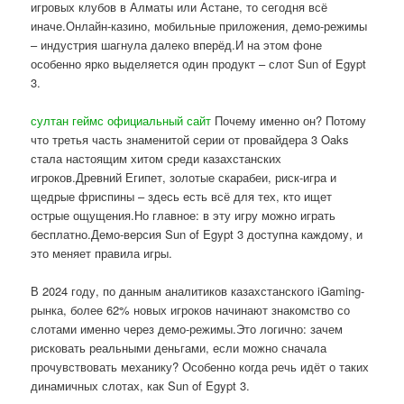
игровых клубов в Алматы или Астане, то сегодня всё
иначе.Онлайн-казино, мобильные приложения, демо-режимы
– индустрия шагнула далеко вперёд.И на этом фоне
особенно ярко выделяется один продукт – слот Sun of Egypt
3.
султан геймс официальный сайт
Почему именно он? Потому
что третья часть знаменитой серии от провайдера 3 Oaks
стала настоящим хитом среди казахстанских
игроков.Древний Египет, золотые скарабеи, риск-игра и
щедрые фриспины – здесь есть всё для тех, кто ищет
острые ощущения.Но главное: в эту игру можно играть
бесплатно.Демо-версия Sun of Egypt 3 доступна каждому, и
это меняет правила игры.
В 2024 году, по данным аналитиков казахстанского iGaming-
рынка, более 62% новых игроков начинают знакомство со
слотами именно через демо-режимы.Это логично: зачем
рисковать реальными деньгами, если можно сначала
прочувствовать механику? Особенно когда речь идёт о таких
динамичных слотах, как Sun of Egypt 3.