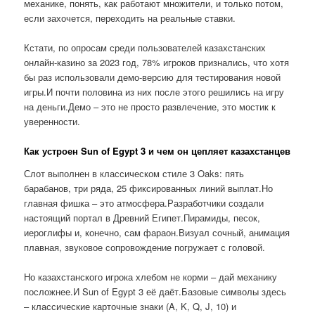
механике, понять, как работают множители, и только потом,
если захочется, переходить на реальные ставки.
Кстати, по опросам среди пользователей казахстанских
онлайн-казино за 2023 год, 78% игроков признались, что хотя
бы раз использовали демо-версию для тестирования новой
игры.И почти половина из них после этого решились на игру
на деньги.Демо – это не просто развлечение, это мостик к
уверенности.
Как устроен Sun of Egypt 3 и чем он цепляет казахстанцев
Слот выполнен в классическом стиле 3 Oaks: пять
барабанов, три ряда, 25 фиксированных линий выплат.Но
главная фишка – это атмосфера.Разработчики создали
настоящий портал в Древний Египет.Пирамиды, песок,
иероглифы и, конечно, сам фараон.Визуал сочный, анимация
плавная, звуковое сопровождение погружает с головой.
Но казахстанского игрока хлебом не корми – дай механику
посложнее.И Sun of Egypt 3 её даёт.Базовые символы здесь
– классические карточные знаки (A, K, Q, J, 10) и