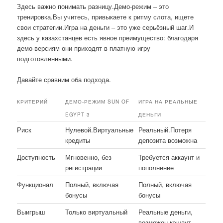
Здесь важно понимать разницу.Демо-режим – это
тренировка.Вы учитесь, привыкаете к ритму слота, ищете
свои стратегии.Игра на деньги – это уже серьёзный шаг.И
здесь у казахстанцев есть явное преимущество: благодаря
демо-версиям они приходят в платную игру
подготовленными.
Давайте сравним оба подхода.
КРИТЕРИЙ
ДЕМО-РЕЖИМ SUN OF
ИГРА НА РЕАЛЬНЫЕ
EGYPT 3
ДЕНЬГИ
Риск
Нулевой.Виртуальные
Реальный.Потеря
кредиты
депозита возможна
Доступность
Мгновенно, без
Требуется аккаунт и
регистрации
пополнение
Функционал
Полный, включая
Полный, включая
бонусы
бонусы
Выигрыш
Только виртуальный
Реальные деньги,
возможен кэшаут