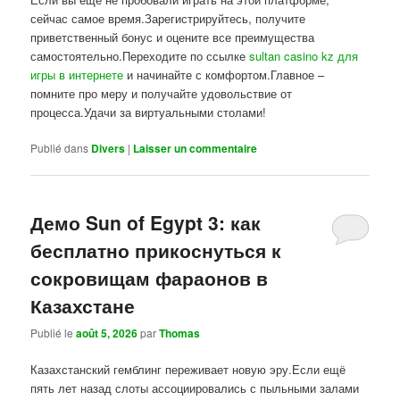
сейчас самое время.Зарегистрируйтесь, получите
приветственный бонус и оцените все преимущества
самостоятельно.Переходите по ссылке
sultan casino kz для
игры в интернете
и начинайте с комфортом.Главное –
помните про меру и получайте удовольствие от
процесса.Удачи за виртуальными столами!
Publié dans
Divers
|
Laisser un commentaire
Демо Sun of Egypt 3: как
бесплатно прикоснуться к
сокровищам фараонов в
Казахстане
Publié le
août 5, 2026
par
Thomas
Казахстанский гемблинг переживает новую эру.Если ещё
пять лет назад слоты ассоциировались с пыльными залами