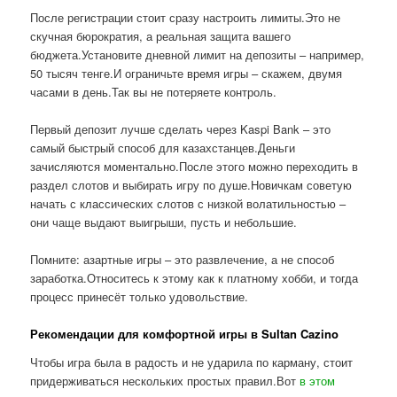
После регистрации стоит сразу настроить лимиты.Это не
скучная бюрократия, а реальная защита вашего
бюджета.Установите дневной лимит на депозиты – например,
50 тысяч тенге.И ограничьте время игры – скажем, двумя
часами в день.Так вы не потеряете контроль.
Первый депозит лучше сделать через Kaspi Bank – это
самый быстрый способ для казахстанцев.Деньги
зачисляются моментально.После этого можно переходить в
раздел слотов и выбирать игру по душе.Новичкам советую
начать с классических слотов с низкой волатильностью –
они чаще выдают выигрыши, пусть и небольшие.
Помните: азартные игры – это развлечение, а не способ
заработка.Относитесь к этому как к платному хобби, и тогда
процесс принесёт только удовольствие.
Рекомендации для комфортной игры в Sultan Cazino
Чтобы игра была в радость и не ударила по карману, стоит
придерживаться нескольких простых правил.Вот
в этом