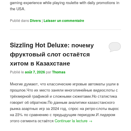
gaming experience while playing roulette with daily promotions in
the USA.
Publié dans
Divers
|
Laisser un commentaire
Sizzling Hot Deluxe: почему
фруктовый слот остаётся
хитом в Казахстане
Publié le
août 7, 2026
par
Thomas
Многие думают, что классические игровые автоматы ушли в
прошлое.Что их место заняли многолинейные видеослоты с
трёхмерной графикой и сложными сюжетами.Но статистика
говорит об обратном.По данным аналитики казахстанского
рынка азартных игр за 2024 год, спрос на ретро-слоты вырос
на 23% по сравнению с предыдущим периодом.И лидером
этого сегмента остаётся
Continuer la lecture
→