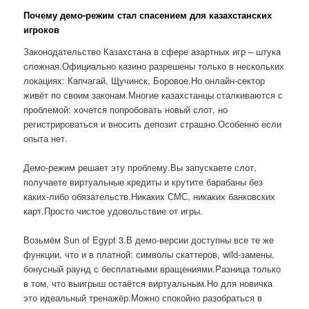
Почему демо-режим стал спасением для казахстанских
игроков
Законодательство Казахстана в сфере азартных игр – штука
сложная.Официально казино разрешены только в нескольких
локациях: Капчагай, Щучинск, Боровое.Но онлайн-сектор
живёт по своим законам.Многие казахстанцы сталкиваются с
проблемой: хочется попробовать новый слот, но
регистрироваться и вносить депозит страшно.Особенно если
опыта нет.
Демо-режим решает эту проблему.Вы запускаете слот,
получаете виртуальные кредиты и крутите барабаны без
каких-либо обязательств.Никаких СМС, никаких банковских
карт.Просто чистое удовольствие от игры.
Возьмём Sun of Egypt 3.В демо-версии доступны все те же
функции, что и в платной: символы скаттеров, wild-замены,
бонусный раунд с бесплатными вращениями.Разница только
в том, что выигрыш остаётся виртуальным.Но для новичка
это идеальный тренажёр.Можно спокойно разобраться в