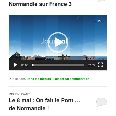
Normandie sur France 3
Publié le
mai 11, 2026
par
Steph
Lecteur
vidéo
00:00
02:35
Publié dans
Dans les médias
|
Laisser un commentaire
MIS EN AVANT
Le 8 mai : On fait le Pont …
de Normandie !