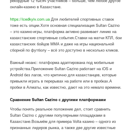
рекордные 12 тысяч участников – больше, чем любое другое
онлайн-казино в Казахстане.
https://icedkyiv.com.ua
Для любителей спортивных ставок
тоже есть опции.Хотя основная специализация Sultan Cazino
– это казино-игры, платформа активно развивает линию на
казахстанские спортивные события.Ставки на матчи КПЛ, бои
казахстанских бойцов ММА и даже на игры национальной
сборной по футболу – всё это доступно в несколько кликов.
Важный нюанс: платформа адаптирована под мобильные
устройства.Приложение Sultan Cazino работает на iOS и
Android без лагов, что критично для казахстанцев, которые
привыкли играть в перерывах на работе или в пробках.А
пробки в Алматы, как известно, дают на это немало времени.
Сравнение Sultan Cazino с другими платформами
Чтобы понять реальное положение дел, стоит сравнить
Sultan Cazino с другими популярными площадками в
Казахстане.Возьмём для примера Volta казино – одного из
признанных лидеров рынка, а также две другие известные