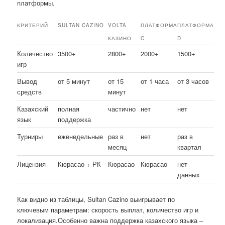
платформы.
КРИТЕРИЙ
SULTAN CAZINO
VOLTA
ПЛАТФОРМА
ПЛАТФОРМА
КАЗИНО
C
D
Количество
3500+
2800+
2000+
1500+
игр
Вывод
от 5 минут
от 15
от 1 часа
от 3 часов
средств
минут
Казахский
полная
частично
нет
нет
язык
поддержка
Турниры
еженедельные
раз в
нет
раз в
месяц
квартал
Лицензия
Кюрасао + РК
Кюрасао
Кюрасао
нет
данных
Как видно из таблицы, Sultan Cazino выигрывает по
ключевым параметрам: скорость выплат, количество игр и
локализация.Особенно важна поддержка казахского языка –