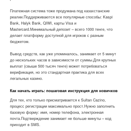
Платежная система тоже продумана под казахстанские
реалии.Поддерживаются все популярные способы: Kaspi
Bank, Halyk Bank, QIWI, карты Visa и
Mastercard.Минимальный депозит – всего 1000 тенге, что
делает платформу доступной для игроков с разным
бюджетом.
Вывод средств, как уже упоминалось, занимает от 5 минут
до нескольких часов в зависимости от суммы.Для крупных
выплат (свыше 500 тысяч тенге) может потребоваться
верификация, но это стандартная практика для всех
легальных казино.
Как начать играть: пошаговая инструкция для новичков
Для тех, кто только присматривается к Sultan Cazino,
процесс регистрации максимально прост.Нужно заполнить
базовую форму: имя, номер телефона, электронная
почта.Подтверждение занимает не больше минуты – код
приходит в SMS.