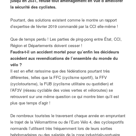
jusqu’en 2031, refuse tout aménagement en vue d’améliorer
la sécurité des cyclistes.
Pourtant, des solutions existent comme le montre un rapport
d’expertise de février 2019 commandé par la CCI elle-même !
Que de temps perdu ! Les parties de ping-pong entre État, CCI,
Région et Départements doivent cesser !
Faudra-t-il un accident mortel pour qu’enfin les décideurs
accèdent aux revendications de l’ensemble du monde du
vélo ?
Il est en effet rarissime que des fédérations pourtant très
différentes, telles que la FFC (cyclisme sportif), la FFV
(cyclotourisme), la FUB (cyclisme utilitaire ou quotidien) et
l’AF3V (réseau cyclable des voies vertes et véloroutes) se
retrouvent sur une même question ce qui montre bien qu’il est
plus que temps d’agir !
De nombreux touristes le traversent chaque année en empruntant
le trajet de la Vélomaritime ou de l’Euro Vélo 4, des cyclosportifs
normands l’utilisent très fréquemment lors de leurs sorties
hebdomadaires ou des salariés de la zone industrialo-portuaire