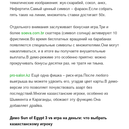
тематические изображения: жук-скарабей, сокол, анкх,
Нефертити.Самый ценный символ – фараон.Если собрать
пять таких на линии, множитель ставки достигает 50x.
Отдельного внимания заслуживает бонусная игра.Три и
более
soeva.com.br
скаттера (символ солнца) активируют 10
фриспинов.Во время бесплатных вращений на барабанах
появляются специальные символы с множителями.Они могут
накапливаться, и в итоге вы получаете внушительные
выплаты.В демо-режиме это особенно приятно: можно
прокручивать бонусы десятки раз, не тратя ни тиына.
pro-salon.kz
Ещё одна фишка – риск-игра.После любого
выигрыша вы можете удвоить его, угадав цвет карты.В демо-
версии это позволяет почувствовать азарт без
последствий.Многие казахстанские игроки, особенно из
Шымкента и Караганды, обожают эту функцию.Она
добавляет драйва.
Демо Sun of Egypt 3 vs игра на деньги: что выбрать
казахстанскому игроку