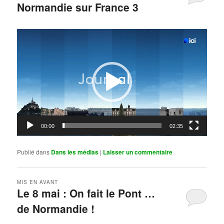
Normandie sur France 3
Publié le
mai 11, 2026
par
Steph
Lecteur
vidéo
00:00
02:35
Publié dans
Dans les médias
|
Laisser un commentaire
MIS EN AVANT
Le 8 mai : On fait le Pont …
de Normandie !