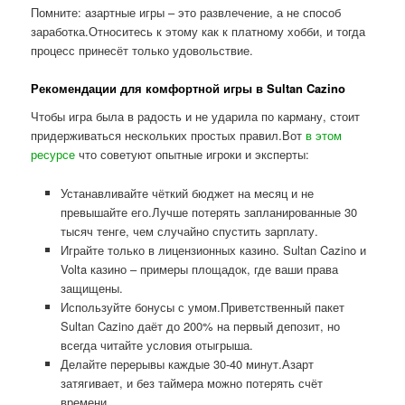
Помните: азартные игры – это развлечение, а не способ
заработка.Относитесь к этому как к платному хобби, и тогда
процесс принесёт только удовольствие.
Рекомендации для комфортной игры в Sultan Cazino
Чтобы игра была в радость и не ударила по карману, стоит
придерживаться нескольких простых правил.Вот
в этом
ресурсе
что советуют опытные игроки и эксперты:
Устанавливайте чёткий бюджет на месяц и не
превышайте его.Лучше потерять запланированные 30
тысяч тенге, чем случайно спустить зарплату.
Играйте только в лицензионных казино. Sultan Cazino и
Volta казино – примеры площадок, где ваши права
защищены.
Используйте бонусы с умом.Приветственный пакет
Sultan Cazino даёт до 200% на первый депозит, но
всегда читайте условия отыгрыша.
Делайте перерывы каждые 30-40 минут.Азарт
затягивает, и без таймера можно потерять счёт
времени.