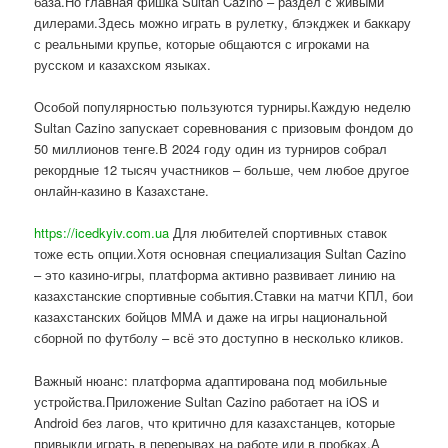
база.Но главная фишка Sultan Cazino – раздел с живыми
дилерами.Здесь можно играть в рулетку, блэкджек и баккару
с реальными крупье, которые общаются с игроками на
русском и казахском языках.
Особой популярностью пользуются турниры.Каждую неделю
Sultan Cazino запускает соревнования с призовым фондом до
50 миллионов тенге.В 2024 году один из турниров собрал
рекордные 12 тысяч участников – больше, чем любое другое
онлайн-казино в Казахстане.
https://icedkyiv.com.ua
Для любителей спортивных ставок
тоже есть опции.Хотя основная специализация Sultan Cazino
– это казино-игры, платформа активно развивает линию на
казахстанские спортивные события.Ставки на матчи КПЛ, бои
казахстанских бойцов ММА и даже на игры национальной
сборной по футболу – всё это доступно в несколько кликов.
Важный нюанс: платформа адаптирована под мобильные
устройства.Приложение Sultan Cazino работает на iOS и
Android без лагов, что критично для казахстанцев, которые
привыкли играть в перерывах на работе или в пробках.А