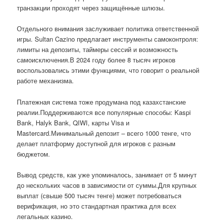
транзакции проходят через защищённые шлюзы.
Отдельного внимания заслуживает политика ответственной
игры. Sultan Cazino предлагает инструменты самоконтроля:
лимиты на депозиты, таймеры сессий и возможность
самоисключения.В 2024 году более 8 тысяч игроков
воспользовались этими функциями, что говорит о реальной
работе механизма.
Платежная система тоже продумана под казахстанские
реалии.Поддерживаются все популярные способы: Kaspi
Bank, Halyk Bank, QIWI, карты Visa и
Mastercard.Минимальный депозит – всего 1000 тенге, что
делает платформу доступной для игроков с разным
бюджетом.
Вывод средств, как уже упоминалось, занимает от 5 минут
до нескольких часов в зависимости от суммы.Для крупных
выплат (свыше 500 тысяч тенге) может потребоваться
верификация, но это стандартная практика для всех
легальных казино.