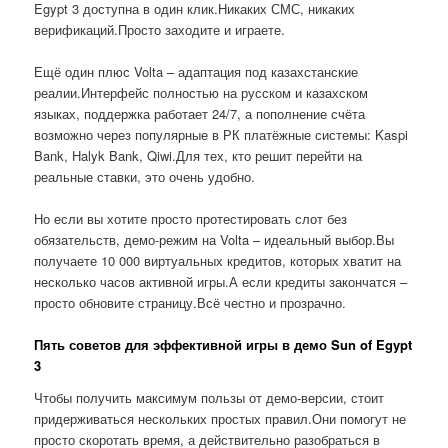
Egypt 3 доступна в один клик.Никаких СМС, никаких
верификаций.Просто заходите и играете.
Ещё один плюс Volta – адаптация под казахстанские
реалии.Интерфейс полностью на русском и казахском
языках, поддержка работает 24/7, а пополнение счёта
возможно через популярные в РК платёжные системы: Kaspi
Bank, Halyk Bank, Qiwi.Для тех, кто решит перейти на
реальные ставки, это очень удобно.
Но если вы хотите просто протестировать слот без
обязательств, демо-режим на Volta – идеальный выбор.Вы
получаете 10 000 виртуальных кредитов, которых хватит на
несколько часов активной игры.А если кредиты закончатся –
просто обновите страницу.Всё честно и прозрачно.
Пять советов для эффективной игры в демо Sun of Egypt
3
Чтобы получить максимум пользы от демо-версии, стоит
придерживаться нескольких простых правил.Они помогут не
просто скоротать время, а действительно разобраться в