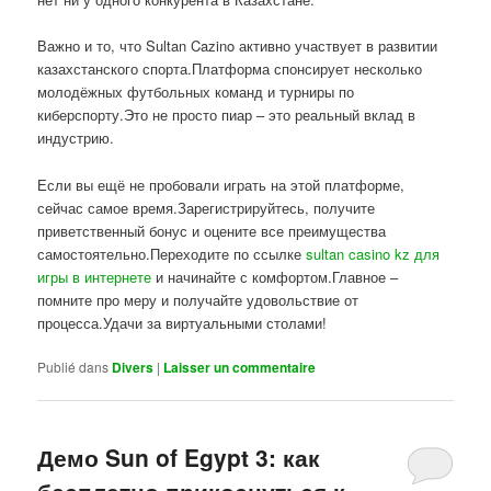
Важно и то, что Sultan Cazino активно участвует в развитии
казахстанского спорта.Платформа спонсирует несколько
молодёжных футбольных команд и турниры по
киберспорту.Это не просто пиар – это реальный вклад в
индустрию.
Если вы ещё не пробовали играть на этой платформе,
сейчас самое время.Зарегистрируйтесь, получите
приветственный бонус и оцените все преимущества
самостоятельно.Переходите по ссылке
sultan casino kz для
игры в интернете
и начинайте с комфортом.Главное –
помните про меру и получайте удовольствие от
процесса.Удачи за виртуальными столами!
Publié dans
Divers
|
Laisser un commentaire
Демо Sun of Egypt 3: как
бесплатно прикоснуться к