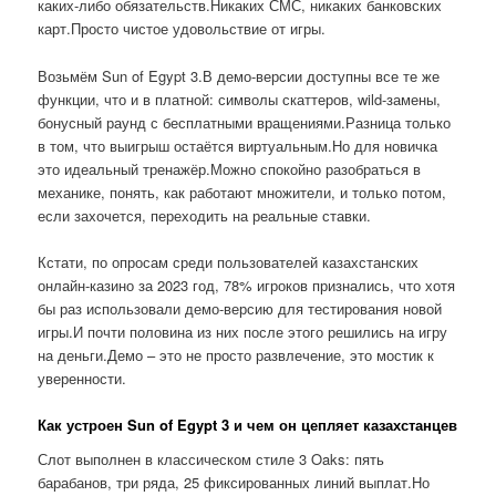
каких-либо обязательств.Никаких СМС, никаких банковских
карт.Просто чистое удовольствие от игры.
Возьмём Sun of Egypt 3.В демо-версии доступны все те же
функции, что и в платной: символы скаттеров, wild-замены,
бонусный раунд с бесплатными вращениями.Разница только
в том, что выигрыш остаётся виртуальным.Но для новичка
это идеальный тренажёр.Можно спокойно разобраться в
механике, понять, как работают множители, и только потом,
если захочется, переходить на реальные ставки.
Кстати, по опросам среди пользователей казахстанских
онлайн-казино за 2023 год, 78% игроков признались, что хотя
бы раз использовали демо-версию для тестирования новой
игры.И почти половина из них после этого решились на игру
на деньги.Демо – это не просто развлечение, это мостик к
уверенности.
Как устроен Sun of Egypt 3 и чем он цепляет казахстанцев
Слот выполнен в классическом стиле 3 Oaks: пять
барабанов, три ряда, 25 фиксированных линий выплат.Но