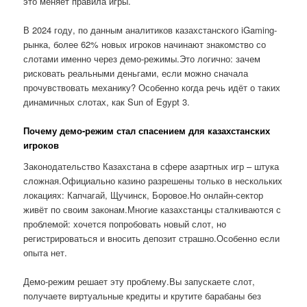
это меняет правила игры.
В 2024 году, по данным аналитиков казахстанского iGaming-
рынка, более 62% новых игроков начинают знакомство со
слотами именно через демо-режимы.Это логично: зачем
рисковать реальными деньгами, если можно сначала
прочувствовать механику? Особенно когда речь идёт о таких
динамичных слотах, как Sun of Egypt 3.
Почему демо-режим стал спасением для казахстанских
игроков
Законодательство Казахстана в сфере азартных игр – штука
сложная.Официально казино разрешены только в нескольких
локациях: Капчагай, Щучинск, Боровое.Но онлайн-сектор
живёт по своим законам.Многие казахстанцы сталкиваются с
проблемой: хочется попробовать новый слот, но
регистрироваться и вносить депозит страшно.Особенно если
опыта нет.
Демо-режим решает эту проблему.Вы запускаете слот,
получаете виртуальные кредиты и крутите барабаны без