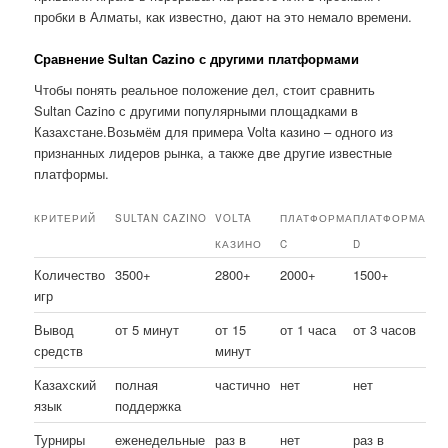
пробки в Алматы, как известно, дают на это немало времени.
Сравнение Sultan Cazino с другими платформами
Чтобы понять реальное положение дел, стоит сравнить
Sultan Cazino с другими популярными площадками в
Казахстане.Возьмём для примера Volta казино – одного из
признанных лидеров рынка, а также две другие известные
платформы.
КРИТЕРИЙ
SULTAN CAZINO
VOLTA
ПЛАТФОРМА
ПЛАТФОРМА
КАЗИНО
C
D
Количество
3500+
2800+
2000+
1500+
игр
Вывод
от 5 минут
от 15
от 1 часа
от 3 часов
средств
минут
Казахский
полная
частично
нет
нет
язык
поддержка
Турниры
еженедельные
раз в
нет
раз в