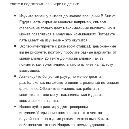
слоте и подготовиться к игре на деньги.
Изучите таблицу выплат до начала вращений.В Sun of
Egypt 3 есть скрытые нюансы: например, символ
фараона не только даёт максимальные выплаты, но и
может появляться в бонусных комбинациях.Потратьте
пять минут на изучение – это окупится.
Экспериментируйте с размером ставки.В демо-режиме
вы не рискуете, поэтому пробуйте разные варианты: от
минимальных 25 тенге до максимальных.Так вы
поймёте, как волатильность слота влияет на частоту
выигрышей.
Активируйте бонусный раунд не менее десяти
раз.Только так вы сможете оценить реальный потенциал
фриспинов.Обратите внимание, как работают
множители – они могут накапливаться и давать
космические выплаты.
Используйте риск-игру для тренировки
интуиции.Угадывание цвета карты – это чистая
случайность, но в демо-режиме можно выработать
собственную тактику.Например, всегда удваивать