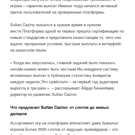
игроки – гарантии выплат.Именно тогда начался активный
приток пользователей на проверенные платформы.
Sultan Cazino оказался в нужное время в нужном
месте.Платформа одной из первых прошла сертификацию по
новым стандартам и предложила казахстанцам то, чего они
ждали: прозрачные условия, быстрые выплаты и интерфейс
на казахском языке.
« Когда мы запускались, главной задачей было показать:
онлайн-казино может быть честным.Мы внедрили систему
мгновенных выплат и публикуем статистику возвратов
каждую неделю.Это сработало – за первый год аудитория
выросла в три раза », – рассказывает Айдар Кенжебаев,
директор по развитию Sultan Cazino.
Что предлагает Sultan Cazino: от слотов до живых
дилеров
Ассортимент игр на платформе впечатляет даже бывалых
игроков.Более 3500 слотов от ведущих провайдеров – это