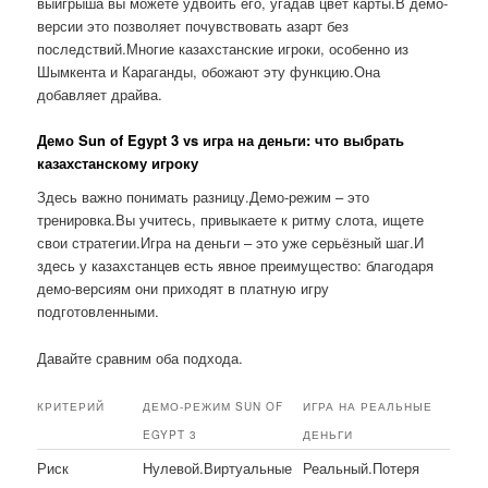
выигрыша вы можете удвоить его, угадав цвет карты.В демо-
версии это позволяет почувствовать азарт без
последствий.Многие казахстанские игроки, особенно из
Шымкента и Караганды, обожают эту функцию.Она
добавляет драйва.
Демо Sun of Egypt 3 vs игра на деньги: что выбрать
казахстанскому игроку
Здесь важно понимать разницу.Демо-режим – это
тренировка.Вы учитесь, привыкаете к ритму слота, ищете
свои стратегии.Игра на деньги – это уже серьёзный шаг.И
здесь у казахстанцев есть явное преимущество: благодаря
демо-версиям они приходят в платную игру
подготовленными.
Давайте сравним оба подхода.
КРИТЕРИЙ
ДЕМО-РЕЖИМ SUN OF
ИГРА НА РЕАЛЬНЫЕ
EGYPT 3
ДЕНЬГИ
Риск
Нулевой.Виртуальные
Реальный.Потеря