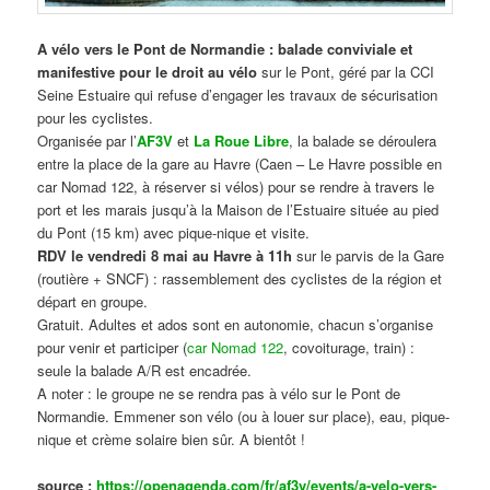
A vélo vers le Pont de Normandie : balade conviviale et
manifestive
pour le droit au vélo
sur le Pont, géré par la CCI
Seine Estuaire qui refuse d’engager les travaux de sécurisation
pour les cyclistes.
Organisée par l’
AF3V
et
La Roue Libre
, la balade se déroulera
entre la place de la gare au Havre (Caen – Le Havre possible en
car Nomad 122, à réserver si vélos) pour se rendre à travers le
port et les marais jusqu’à la Maison de l’Estuaire située au pied
du Pont (15 km) avec pique-nique et visite.
RDV le vendredi 8 mai au Havre à 11h
sur le parvis de la Gare
(routière + SNCF) : rassemblement des cyclistes de la région et
départ en groupe.
Gratuit. Adultes et ados sont en autonomie, chacun s’organise
pour venir et participer (
car Nomad 122
, covoiturage, train) :
seule la balade A/R est encadrée.
A noter : le groupe ne se rendra pas à vélo sur le Pont de
Normandie. Emmener son vélo (ou à louer sur place), eau, pique-
nique et crème solaire bien sûr. A bientôt !
source :
https://openagenda.com/fr/af3v/events/a-velo-vers-