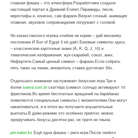
главная фишка – это атмосфера.Разработчики создали
настоящий портал в Древний Египет.Пирамиды, песок,
иероглифы и, конечно, сам фараон.Визуал сочный, анимация
плавная, звуковое сопровождение погружает с головой.
Но казахстанского игрока хлебом не корми – дай механику
посложнее.И Sun of Egypt 3 её даёт.Базовые символы здесь
– классические карточные знаки (A, K, Q, J, 10) и
тематические изображения: жук-скарабей, сокол, анкх,
Нефертити.Самый ценный символ – фараон.Если собрать
пять таких на линии, множитель ставки достигает 50x.
Отдельного внимания заслуживает бонусная игра.Три и
более
soeva.com.br
скаттера (символ солнца) активируют 10
фриспинов.Во время бесплатных вращений на барабанах
появляются специальные символы с множителями.Они могут
накапливаться, и в итоге вы получаете внушительные
выплаты.В демо-режиме это особенно приятно: можно
прокручивать бонусы десятки раз, не тратя ни тиына.
pro-salon.kz
Ещё одна фишка – риск-игра.После любого