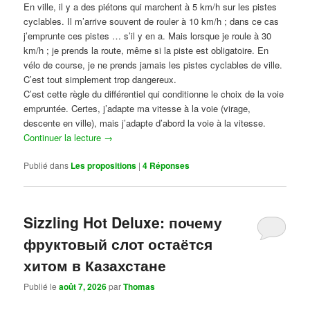
En ville, il y a des piétons qui marchent à 5 km/h sur les pistes
cyclables. Il m’arrive souvent de rouler à 10 km/h ; dans ce cas
j’emprunte ces pistes … s’il y en a. Mais lorsque je roule à 30
km/h ; je prends la route, même si la piste est obligatoire. En
vélo de course, je ne prends jamais les pistes cyclables de ville.
C’est tout simplement trop dangereux.
C’est cette règle du différentiel qui conditionne le choix de la voie
empruntée. Certes, j’adapte ma vitesse à la voie (virage,
descente en ville), mais j’adapte d’abord la voie à la vitesse.
Continuer la lecture
→
Publié dans
Les propositions
|
4
Réponses
Sizzling Hot Deluxe: почему
фруктовый слот остаётся
хитом в Казахстане
Publié le
août 7, 2026
par
Thomas