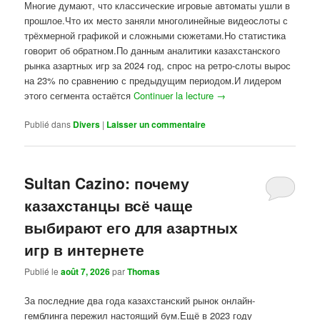
Многие думают, что классические игровые автоматы ушли в
прошлое.Что их место заняли многолинейные видеослоты с
трёхмерной графикой и сложными сюжетами.Но статистика
говорит об обратном.По данным аналитики казахстанского
рынка азартных игр за 2024 год, спрос на ретро-слоты вырос
на 23% по сравнению с предыдущим периодом.И лидером
этого сегмента остаётся
Continuer la lecture
→
Publié dans
Divers
|
Laisser un commentaire
Sultan Cazino: почему
казахстанцы всё чаще
выбирают его для азартных
игр в интернете
Publié le
août 7, 2026
par
Thomas
За последние два года казахстанский рынок онлайн-
гемблинга пережил настоящий бум.Ещё в 2023 году