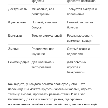
кредиты
депозита возможна
Доступность
Мгновенно, без
Требуется аккаунт и
регистрации
пополнение
Функционал
Полный, включая
Полный, включая
бонусы
бонусы
Выигрыш
Только виртуальный
Реальные деньги,
возможен кэшаут
Эмоции
Расслабленное
Острый азарт и
изучение
адреналин
Рекомендация
Для новичков и
Для опытных
тестирования
игроков с
банкроллом
Как видите, у каждого режима своя аура.Демо – это
песочница.Вы можете крутить барабаны часами, изучать
таблицу выплат, пробовать разные ставки.И всё это
бесплатно.Для казахстанского рынка, где уровень
проникновения онлайн-казино растёт, но доверие к ним ещё