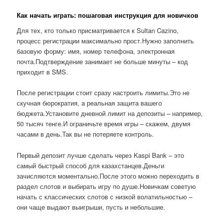
Как начать играть: пошаговая инструкция для новичков
Для тех, кто только присматривается к Sultan Cazino,
процесс регистрации максимально прост.Нужно заполнить
базовую форму: имя, номер телефона, электронная
почта.Подтверждение занимает не больше минуты – код
приходит в SMS.
После регистрации стоит сразу настроить лимиты.Это не
скучная бюрократия, а реальная защита вашего
бюджета.Установите дневной лимит на депозиты – например,
50 тысяч тенге.И ограничьте время игры – скажем, двумя
часами в день.Так вы не потеряете контроль.
Первый депозит лучше сделать через Kaspi Bank – это
самый быстрый способ для казахстанцев.Деньги
зачисляются моментально.После этого можно переходить в
раздел слотов и выбирать игру по душе.Новичкам советую
начать с классических слотов с низкой волатильностью –
они чаще выдают выигрыши, пусть и небольшие.