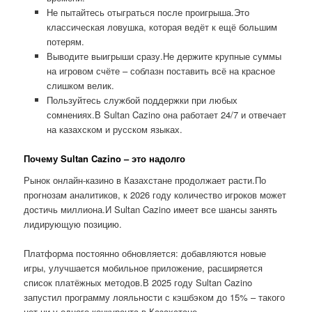
Не пытайтесь отыграться после проигрыша.Это
классическая ловушка, которая ведёт к ещё большим
потерям.
Выводите выигрыши сразу.Не держите крупные суммы
на игровом счёте – соблазн поставить всё на красное
слишком велик.
Пользуйтесь службой поддержки при любых
сомнениях.В Sultan Cazino она работает 24/7 и отвечает
на казахском и русском языках.
Почему Sultan Cazino – это надолго
Рынок онлайн-казино в Казахстане продолжает расти.По
прогнозам аналитиков, к 2026 году количество игроков может
достичь миллиона.И Sultan Cazino имеет все шансы занять
лидирующую позицию.
Платформа постоянно обновляется: добавляются новые
игры, улучшается мобильное приложение, расширяется
список платёжных методов.В 2025 году Sultan Cazino
запустил программу лояльности с кэшбэком до 15% – такого
нет ни у одного конкурента в Казахстане.