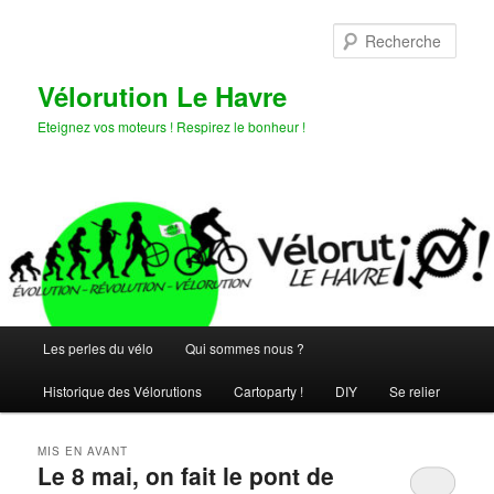
Aller
Aller
au
au
Rech
contenu
contenu
principal
secondaire
Vélorution Le Havre
Eteignez vos moteurs ! Respirez le bonheur !
Menu
Les perles du vélo
Qui sommes nous ?
principal
Historique des Vélorutions
Cartoparty !
DIY
Se relier
MIS EN AVANT
Le 8 mai, on fait le pont de