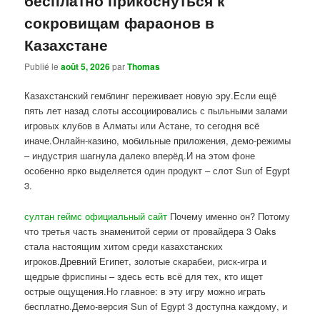
сокровищам фараонов в
Казахстане
Publié le
août 5, 2026
par
Thomas
Казахстанский гемблинг переживает новую эру.Если ещё
пять лет назад слоты ассоциировались с пыльными залами
игровых клубов в Алматы или Астане, то сегодня всё
иначе.Онлайн-казино, мобильные приложения, демо-режимы
– индустрия шагнула далеко вперёд.И на этом фоне
особенно ярко выделяется один продукт – слот Sun of Egypt
3.
султан геймс официальный сайт
Почему именно он? Потому
что третья часть знаменитой серии от провайдера 3 Oaks
стала настоящим хитом среди казахстанских
игроков.Древний Египет, золотые скарабеи, риск-игра и
щедрые фриспины – здесь есть всё для тех, кто ищет
острые ощущения.Но главное: в эту игру можно играть
бесплатно.Демо-версия Sun of Egypt 3 доступна каждому, и