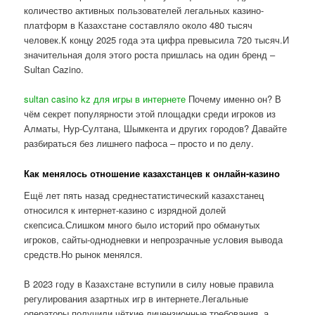
количество активных пользователей легальных казино-
платформ в Казахстане составляло около 480 тысяч
человек.К концу 2025 года эта цифра превысила 720 тысяч.И
значительная доля этого роста пришлась на один бренд –
Sultan Cazino.
sultan casino kz для игры в интернете
Почему именно он? В
чём секрет популярности этой площадки среди игроков из
Алматы, Нур-Султана, Шымкента и других городов? Давайте
разбираться без лишнего пафоса – просто и по делу.
Как менялось отношение казахстанцев к онлайн-казино
Ещё лет пять назад среднестатистический казахстанец
относился к интернет-казино с изрядной долей
скепсиса.Слишком много было историй про обманутых
игроков, сайты-однодневки и непрозрачные условия вывода
средств.Но рынок менялся.
В 2023 году в Казахстане вступили в силу новые правила
регулирования азартных игр в интернете.Легальные
операторы получили чёткие лицензионные требования, а