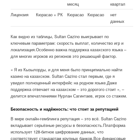
месяц
квартал
Лицензия
Кюрасао + РК
Кюрасао
Кюрасао
нет
данных
Как видно из таблицы, Sultan Cazino выигрывает по
ключевым параметрам: скорость выплат, количество игр и
локализация.Особенно важна поддержка казахского языка –
для многих игроков из регионов это решающий фактор.
« Я из Кызылорды, и для меня было принципиально найти
казино на казахском. Sultan Cazino стал первым, где я
увидел полноценный интерфейс на родном языке.Даже
поддержка отвечает на казахском – это дорогого стоит », –
делится впечатлениями Нурлан Сагинтаев, игрок со стажем.
Безопасность и надёжность: что стоит за репутацией
В мире онлайн-гемблинга репутация – это всё. Sultan Cazino
вкладывает серьёзные ресурсы в безопасность.Платформа
использует 128-битное шифрование данных, что
соответствует стандартам крупных банков.Все финансовые