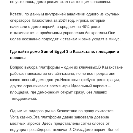
не устоялось, демо-режим стал настоящим спасением.
Кстати, по данным внутренней аналитики одного из крупных
операторов Казахстана за 2024 год, игроки, которые
начинали с демо-версий, в среднем на 40% реже
сталкиваются с проблемами управления банкроллом.Они
более осознанно подходят к ставкам и реже уходят в минус.
Где найти демо Sun of Egypt 3 в Казахстане: площадки и
нюансы
Вопрос выбора платформы – один из ключевых.В Казахстане
работает множество онлайн-казино, но не все предлагают
качественный демо-доступ.Некоторые требуют регистрации,
другие ограничивают время игры.Идеальный вариант –
площадка, где демо-режим открыт сразу, без лишних
телодвижений.
Одним из лидеров рынка Казахстана по праву считается
Volta казино.Эта платформа давно завоевала доверие
местных игроков.Здесь представлены сотни слотов от
ведущих провайдеров, включая 3 Oaks.Демо-версия Sun of