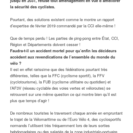
jusqu’en 2031, refuse tout aménagement en vue d’améliorer
la sécurité des cyclistes.
Pourtant, des solutions existent comme le montre un rapport
d’expertise de février 2019 commandé par la CCI elle-même !
Que de temps perdu ! Les parties de ping-pong entre État, CCI,
Région et Départements doivent cesser !
Faudra-t-il un accident mortel pour qu’enfin les décideurs
accèdent aux revendications de l’ensemble du monde du
vélo ?
Il est en effet rarissime que des fédérations pourtant très
différentes, telles que la FFC (cyclisme sportif), la FFV
(cyclotourisme), la FUB (cyclisme utilitaire ou quotidien) et
l’AF3V (réseau cyclable des voies vertes et véloroutes) se
retrouvent sur une même question ce qui montre bien qu’il est
plus que temps d’agir !
De nombreux touristes le traversent chaque année en empruntant
le trajet de la Vélomaritime ou de l’Euro Vélo 4, des cyclosportifs
normands l’utilisent très fréquemment lors de leurs sorties
hebdomadaires ou des salariés de la zone industrialo-portuaire