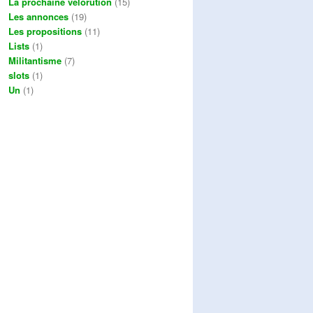
La prochaine vélorution
(15)
Les annonces
(19)
Les propositions
(11)
Lists
(1)
Militantisme
(7)
slots
(1)
Un
(1)