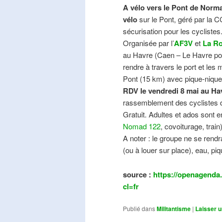
A vélo vers le Pont de Norma
vélo
sur le Pont, géré par la C
sécurisation pour les cyclistes
Organisée par l’
AF3V
et
La Ro
au Havre (Caen – Le Havre pos
rendre à travers le port et les
Pont (15 km) avec pique-nique e
RDV le vendredi 8 mai au Ha
rassemblement des cyclistes de
Gratuit. Adultes et ados sont e
Nomad 122
, covoiturage, trai
A noter : le groupe ne se ren
(ou à louer sur place), eau, piq
source :
https://openagenda.
cl=fr
Publié dans
Militantisme
|
Laisser 