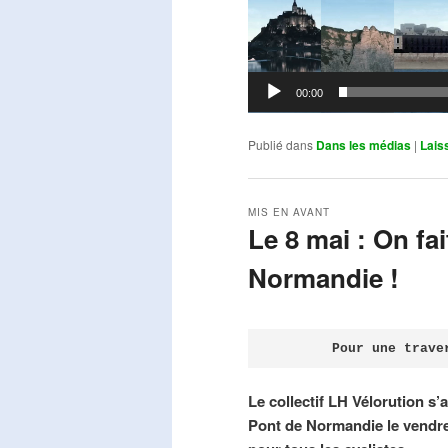
00:00
Publié dans
Dans les médias
|
Lais
MIS EN AVANT
Le 8 mai : On fa
Normandie !
Publié le
avril 18, 2026
par
Steph
Pour une trave
Le collectif LH Vélorution s’
Pont de Normandie le vendre