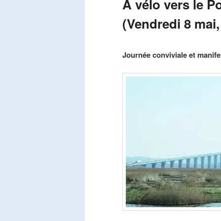
A vélo vers le P
(Vendredi 8 mai,
Publié le
mars 29, 2026
par
Steph
Journée conviviale et manifes