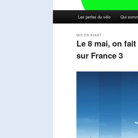
Menu
Les perles du vélo
Qui somm
principal
MIS EN AVANT
Le 8 mai, on fai
sur France 3
Publié le
mai 11, 2026
par
Steph
Lecteur
vidéo