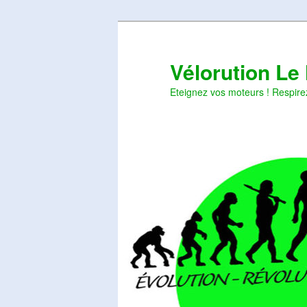
Aller
Aller
au
au
contenu
contenu
Vélorution Le
principal
secondaire
Eteignez vos moteurs ! Respire