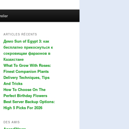
relier
ARTICLES RÉCENTS
Демо Sun of Egypt 3: как
бесплатно прикоснуться к
сокровищам фараонов в
Казахстане
What To Grow With Roses:
Finest Companion Plants
Delivery Techniques, Tips
And Tricks
How To Choose On The
Perfect Birthday Flowers
Best Server Backup Options:
High 5 Picks For 2026
DES AMIS
Agend'Havre