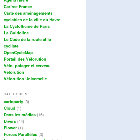
Carfree France
Carte des aménagements
cyclables de la ville du Havre
La Cyclofficine de Paris
La Guidoline
Le Code de la route et le
cycliste
OpenCycleMap
Portail des Vélorution
Vélo, potager et cerveau
Vélorution
Vélorution Universelle
CATÉGORIES
cartoparty
(3)
Cloud
(1)
Dans les médias
(16)
Divers
(44)
Flower
(1)
Forces Parallèles
(3)