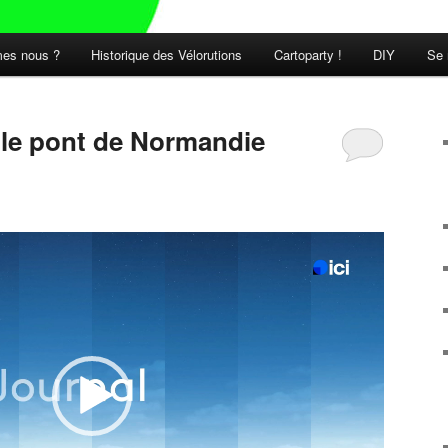
es nous ?
Historique des Vélorutions
Cartoparty !
DIY
Se 
t le pont de Normandie