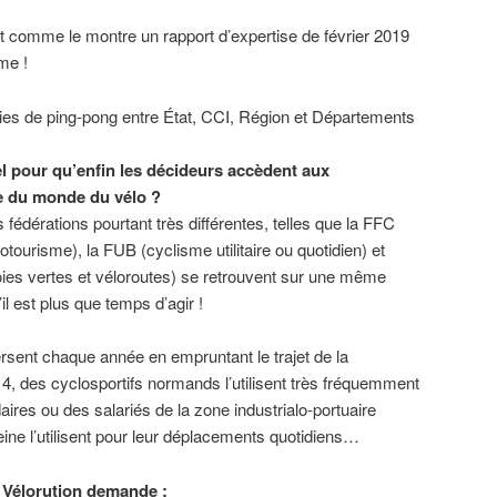
nt comme le montre un rapport d’expertise de février 2019
me !
ies de ping-pong entre État, CCI, Région et Départements
el pour qu’enfin les décideurs accèdent aux
e du monde du vélo ?
s fédérations pourtant très différentes, telles que la FFC
otourisme), la FUB (cyclisme utilitaire ou quotidien) et
oies vertes et véloroutes) se retrouvent sur une même
il est plus que temps d’agir !
rsent chaque année en empruntant le trajet de la
 4, des cyclosportifs normands l’utilisent très fréquemment
ires ou des salariés de la zone industrialo-portuaire
Seine l’utilisent pour leur déplacements quotidiens…
H Vélorution demande :