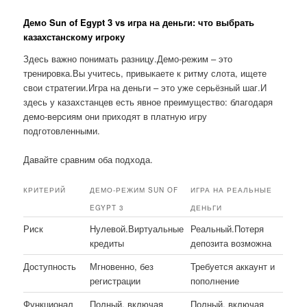
Демо Sun of Egypt 3 vs игра на деньги: что выбрать
казахстанскому игроку
Здесь важно понимать разницу.Демо-режим – это
тренировка.Вы учитесь, привыкаете к ритму слота, ищете
свои стратегии.Игра на деньги – это уже серьёзный шаг.И
здесь у казахстанцев есть явное преимущество: благодаря
демо-версиям они приходят в платную игру
подготовленными.
Давайте сравним оба подхода.
КРИТЕРИЙ
ДЕМО-РЕЖИМ SUN OF
ИГРА НА РЕАЛЬНЫЕ
EGYPT 3
ДЕНЬГИ
Риск
Нулевой.Виртуальные
Реальный.Потеря
кредиты
депозита возможна
Доступность
Мгновенно, без
Требуется аккаунт и
регистрации
пополнение
Функционал
Полный, включая
Полный, включая