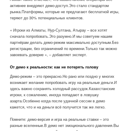
активнее внедряют демо-доступ.Это стало стандартом
рынка.Платформы, которые не предлагают бесплатной игры,
теряют до 30% потенциальных клиентов.
« Игроки из Алматы, Нур-Султана, Атырау – все хотят
сначала попробовать.Это разумно.И мы советуем нашим
партнёрам делать демо-режим максимально доступным.Без
регистрации, без ограничений по времени.Только так можно
завоевать доверие », – добавляет эксперт.
От демо к реальности: как не потерять голову
Демо-режим – это прекрасно.Но рано или поздно у многих
возникает желание попробовать игру на реальные деньги.И
здесь важно сохранять холодный рассудок.Казахстанские
игроки, к сожалению, иногда попадают в ловушку
азарта.Особенно когда после удачной сессии в демо
кажется, что и на деньги всё получится так же легко.
Помните: демо-версия и игра на реальные ставки – это
разные вселенные.В демо нет эмоционального давления.Вы