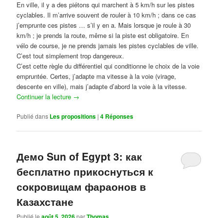
En ville, il y a des piétons qui marchent à 5 km/h sur les pistes
cyclables. Il m’arrive souvent de rouler à 10 km/h ; dans ce cas
j’emprunte ces pistes … s’il y en a. Mais lorsque je roule à 30
km/h ; je prends la route, même si la piste est obligatoire. En
vélo de course, je ne prends jamais les pistes cyclables de ville.
C’est tout simplement trop dangereux.
C’est cette règle du différentiel qui conditionne le choix de la voie
empruntée. Certes, j’adapte ma vitesse à la voie (virage,
descente en ville), mais j’adapte d’abord la voie à la vitesse.
Continuer la lecture
→
Publié dans
Les propositions
|
4
Réponses
Демо Sun of Egypt 3: как
бесплатно прикоснуться к
сокровищам фараонов в
Казахстане
Publié le
août 5, 2026
par
Thomas