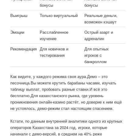
бонусы
бонусы
Выигрыш
Только виртуальный
Реальные деньги,
возможен кэшаут
Эмоции
Расслабленное
Острый азарт и
изучение
адреналин
Рекомендация
Для новичков и
Для опытных
тестирования
игроков с
банкроллом
Как видите, у каждого режима своя аура.Демо – это
песочница.Вы можете крутить барабаны часами, изучать
таблицу выплат, пробовать разные ставки.И всё это
бесплатно.Для казахстанского рынка, где уровень
проникновения онлайн-казино растёт, но доверие к ним ещё
не устоялось, демо-режим стал настоящим спасением.
Кстати, по данным внутренней аналитики одного из крупных
операторов Казахстана за 2024 год, игроки, которые
начинали с демо-версий, в среднем на 40% реже