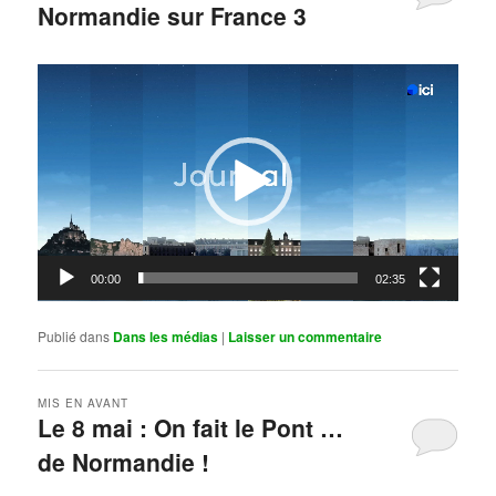
Normandie sur France 3
Publié le
mai 11, 2026
par
Steph
Lecteur
vidéo
00:00
02:35
Publié dans
Dans les médias
|
Laisser un commentaire
MIS EN AVANT
Le 8 mai : On fait le Pont …
de Normandie !