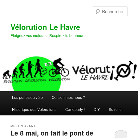
Aller
Aller
au
au
Rech
contenu
contenu
principal
secondaire
Vélorution Le Havre
Eteignez vos moteurs ! Respirez le bonheur !
Menu
Les perles du vélo
Qui sommes nous ?
principal
Historique des Vélorutions
Cartoparty !
DIY
Se relier
MIS EN AVANT
Le 8 mai, on fait le pont de