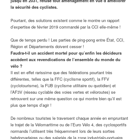
jusqu’en 2031, refuse tout aménagement en vue d’améliorer
la sécurité des cyclistes.
Pourtant, des solutions existent comme le montre un rapport
d’expertise de février 2019 commandé par la CCI elle-même !
Que de temps perdu ! Les parties de ping-pong entre État, CCI,
Région et Départements doivent cesser !
Faudra-t-il un accident mortel pour qu’enfin les décideurs
accèdent aux revendications de l’ensemble du monde du
vélo ?
Il est en effet rarissime que des fédérations pourtant très
différentes, telles que la FFC (cyclisme sportif), la FFV
(cyclotourisme), la FUB (cyclisme utilitaire ou quotidien) et
l’AF3V (réseau cyclable des voies vertes et véloroutes) se
retrouvent sur une même question ce qui montre bien qu’il est
plus que temps d’agir !
De nombreux touristes le traversent chaque année en empruntant
le trajet de la Vélomaritime ou de l’Euro Vélo 4, des cyclosportifs
normands l’utilisent très fréquemment lors de leurs sorties
hebdomadaires ou des salariés de la zone industrialo-portuaire