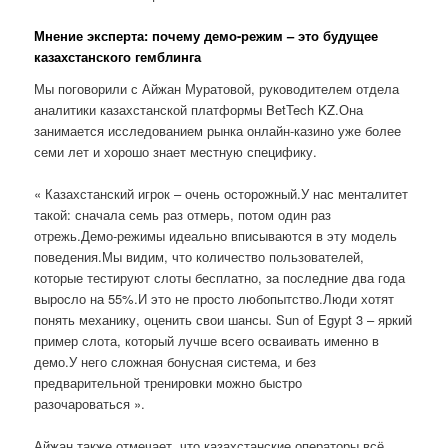
Мнение эксперта: почему демо-режим – это будущее
казахстанского гемблинга
Мы поговорили с Айжан Муратовой, руководителем отдела
аналитики казахстанской платформы BetTech KZ.Она
занимается исследованием рынка онлайн-казино уже более
семи лет и хорошо знает местную специфику.
« Казахстанский игрок – очень осторожный.У нас менталитет
такой: сначала семь раз отмерь, потом один раз
отрежь.Демо-режимы идеально вписываются в эту модель
поведения.Мы видим, что количество пользователей,
которые тестируют слоты бесплатно, за последние два года
выросло на 55%.И это не просто любопытство.Люди хотят
понять механику, оценить свои шансы. Sun of Egypt 3 – яркий
пример слота, который лучше всего осваивать именно в
демо.У него сложная бонусная система, и без
предварительной тренировки можно быстро
разочароваться ».
Айжан также отмечает, что казахстанские операторы всё