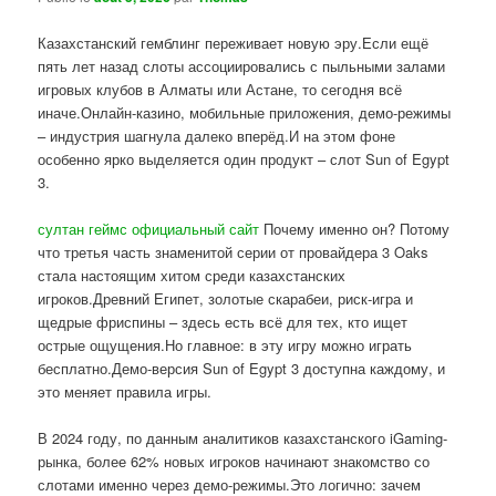
Казахстанский гемблинг переживает новую эру.Если ещё
пять лет назад слоты ассоциировались с пыльными залами
игровых клубов в Алматы или Астане, то сегодня всё
иначе.Онлайн-казино, мобильные приложения, демо-режимы
– индустрия шагнула далеко вперёд.И на этом фоне
особенно ярко выделяется один продукт – слот Sun of Egypt
3.
султан геймс официальный сайт
Почему именно он? Потому
что третья часть знаменитой серии от провайдера 3 Oaks
стала настоящим хитом среди казахстанских
игроков.Древний Египет, золотые скарабеи, риск-игра и
щедрые фриспины – здесь есть всё для тех, кто ищет
острые ощущения.Но главное: в эту игру можно играть
бесплатно.Демо-версия Sun of Egypt 3 доступна каждому, и
это меняет правила игры.
В 2024 году, по данным аналитиков казахстанского iGaming-
рынка, более 62% новых игроков начинают знакомство со
слотами именно через демо-режимы.Это логично: зачем