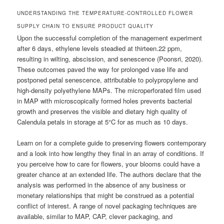
UNDERSTANDING THE TEMPERATURE-CONTROLLED FLOWER
SUPPLY CHAIN TO ENSURE PRODUCT QUALITY
Upon the successful completion of the management experiment
after 6 days, ethylene levels steadied at thirteen.22 ppm,
resulting in wilting, abscission, and senescence (Poonsri, 2020).
These outcomes paved the way for prolonged vase life and
postponed petal senescence, attributable to polypropylene and
high-density polyethylene MAPs. The microperforated film used
in MAP with microscopically formed holes prevents bacterial
growth and preserves the visible and dietary high quality of
Calendula petals in storage at 5°C for as much as 10 days.
Learn on for a complete guide to preserving flowers contemporary
and a look into how lengthy they final in an array of conditions. If
you perceive how to care for flowers, your blooms could have a
greater chance at an extended life. The authors declare that the
analysis was performed in the absence of any business or
monetary relationships that might be construed as a potential
conflict of interest. A range of novel packaging techniques are
available, similar to MAP, CAP, clever packaging, and