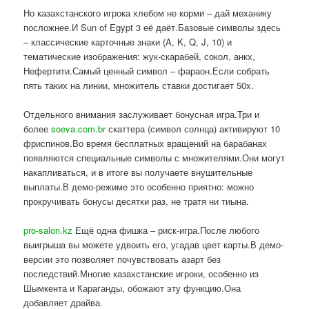
Но казахстанского игрока хлебом не корми – дай механику
посложнее.И Sun of Egypt 3 её даёт.Базовые символы здесь
– классические карточные знаки (A, K, Q, J, 10) и
тематические изображения: жук-скарабей, сокол, анкх,
Нефертити.Самый ценный символ – фараон.Если собрать
пять таких на линии, множитель ставки достигает 50x.
Отдельного внимания заслуживает бонусная игра.Три и
более
soeva.com.br
скаттера (символ солнца) активируют 10
фриспинов.Во время бесплатных вращений на барабанах
появляются специальные символы с множителями.Они могут
накапливаться, и в итоге вы получаете внушительные
выплаты.В демо-режиме это особенно приятно: можно
прокручивать бонусы десятки раз, не тратя ни тиына.
pro-salon.kz
Ещё одна фишка – риск-игра.После любого
выигрыша вы можете удвоить его, угадав цвет карты.В демо-
версии это позволяет почувствовать азарт без
последствий.Многие казахстанские игроки, особенно из
Шымкента и Караганды, обожают эту функцию.Она
добавляет драйва.