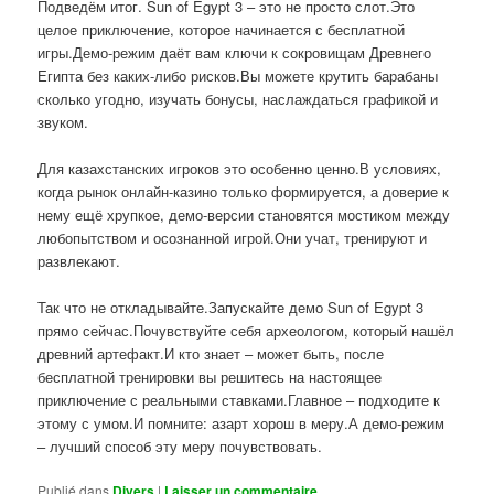
Подведём итог. Sun of Egypt 3 – это не просто слот.Это
целое приключение, которое начинается с бесплатной
игры.Демо-режим даёт вам ключи к сокровищам Древнего
Египта без каких-либо рисков.Вы можете крутить барабаны
сколько угодно, изучать бонусы, наслаждаться графикой и
звуком.
Для казахстанских игроков это особенно ценно.В условиях,
когда рынок онлайн-казино только формируется, а доверие к
нему ещё хрупкое, демо-версии становятся мостиком между
любопытством и осознанной игрой.Они учат, тренируют и
развлекают.
Так что не откладывайте.Запускайте демо Sun of Egypt 3
прямо сейчас.Почувствуйте себя археологом, который нашёл
древний артефакт.И кто знает – может быть, после
бесплатной тренировки вы решитесь на настоящее
приключение с реальными ставками.Главное – подходите к
этому с умом.И помните: азарт хорош в меру.А демо-режим
– лучший способ эту меру почувствовать.
Publié dans
Divers
|
Laisser un commentaire