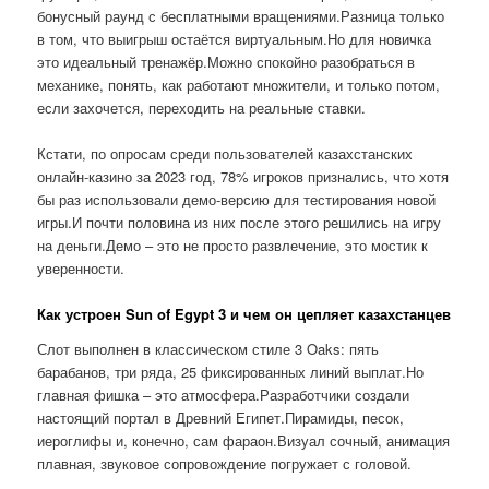
бонусный раунд с бесплатными вращениями.Разница только
в том, что выигрыш остаётся виртуальным.Но для новичка
это идеальный тренажёр.Можно спокойно разобраться в
механике, понять, как работают множители, и только потом,
если захочется, переходить на реальные ставки.
Кстати, по опросам среди пользователей казахстанских
онлайн-казино за 2023 год, 78% игроков признались, что хотя
бы раз использовали демо-версию для тестирования новой
игры.И почти половина из них после этого решились на игру
на деньги.Демо – это не просто развлечение, это мостик к
уверенности.
Как устроен Sun of Egypt 3 и чем он цепляет казахстанцев
Слот выполнен в классическом стиле 3 Oaks: пять
барабанов, три ряда, 25 фиксированных линий выплат.Но
главная фишка – это атмосфера.Разработчики создали
настоящий портал в Древний Египет.Пирамиды, песок,
иероглифы и, конечно, сам фараон.Визуал сочный, анимация
плавная, звуковое сопровождение погружает с головой.