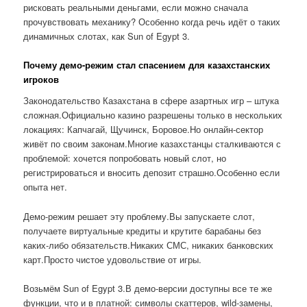
рисковать реальными деньгами, если можно сначала
прочувствовать механику? Особенно когда речь идёт о таких
динамичных слотах, как Sun of Egypt 3.
Почему демо-режим стал спасением для казахстанских
игроков
Законодательство Казахстана в сфере азартных игр – штука
сложная.Официально казино разрешены только в нескольких
локациях: Капчагай, Щучинск, Боровое.Но онлайн-сектор
живёт по своим законам.Многие казахстанцы сталкиваются с
проблемой: хочется попробовать новый слот, но
регистрироваться и вносить депозит страшно.Особенно если
опыта нет.
Демо-режим решает эту проблему.Вы запускаете слот,
получаете виртуальные кредиты и крутите барабаны без
каких-либо обязательств.Никаких СМС, никаких банковских
карт.Просто чистое удовольствие от игры.
Возьмём Sun of Egypt 3.В демо-версии доступны все те же
функции, что и в платной: символы скаттеров, wild-замены,