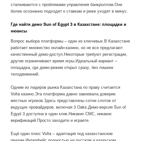
сталкиваются с проблемами управления банкроллом.Они
более осознанно подходят к ставкам и реже уходят в минус.
Где найти демо Sun of Egypt 3 в Казахстане: площадки и
нюансы
Вопрос выбора платформы – один из ключевых.В Казахстане
работает множество онлайн-казино, но не все предлагают
качественный демо-доступ.Некоторые требуют регистрации,
другие ограничивают время игры.Идеальный вариант –
площадка, где демо-режим открыт сразу, без лишних
телодвижений.
Одним из лидеров рынка Казахстана по праву считается
Volta казино.Эта платформа давно завоевала доверие
местных игроков.Здесь представлены сотни слотов от
ведущих провайдеров, включая 3 Oaks.Демо-версия Sun of
Egypt 3 доступна в один клик.Никаких СМС, никаких
верификаций.Просто заходите и играете.
Ещё один плюс Volta – адаптация под казахстанские
реалии.Интерфейс полностью на русском и казахском