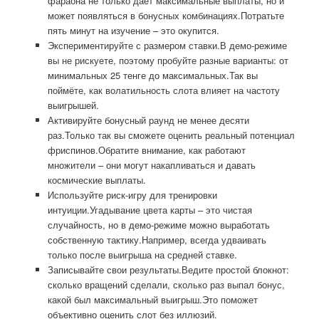
фараона не только даёт максимальные выплаты, но и
может появляться в бонусных комбинациях.Потратьте
пять минут на изучение – это окупится.
Экспериментируйте с размером ставки.В демо-режиме
вы не рискуете, поэтому пробуйте разные варианты: от
минимальных 25 тенге до максимальных.Так вы
поймёте, как волатильность слота влияет на частоту
выигрышей.
Активируйте бонусный раунд не менее десяти
раз.Только так вы сможете оценить реальный потенциал
фриспинов.Обратите внимание, как работают
множители – они могут накапливаться и давать
космические выплаты.
Используйте риск-игру для тренировки
интуиции.Угадывание цвета карты – это чистая
случайность, но в демо-режиме можно выработать
собственную тактику.Например, всегда удваивать
только после выигрыша на средней ставке.
Записывайте свои результаты.Ведите простой блокнот:
сколько вращений сделали, сколько раз выпал бонус,
какой был максимальный выигрыш.Это поможет
объективно оценить слот без иллюзий.