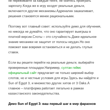
не переживаете за каждый тенге, не боитесь проиграть
зарплату.Когда же в игру входят реальные деньги,
включаются другие механизмы.Адреналин зашкаливает,
решения становятся менее рациональными.
Поэтому вот главный совет: используйте демо для обучения,
но никогда не думайте, что оно гарантирует выигрыш в
платной версии.Слоты – это случайность.Даже идеальное
знание механики не защитит от полосы неудач.Но оно
поможет вам вовремя остановиться и не делать глупых
ставок.
Если вы решите перейти на реальные деньги, выбирайте
проверенные площадки.Например,
султан геймс
официальный сайт
предлагает не только широкий выбор
слотов, но и честные условия для игры.Здесь вы найдёте и
Sun of Egypt 3, и множество других хитов от 3 Oaks.А
главное – платформа работает легально в рамках
казахстанского законодательства.
Демо Sun of Egypt 3: ваш первый шаг в мир фараонов