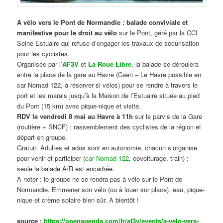
A vélo vers le Pont de Normandie : balade conviviale et
manifestive
pour le droit au vélo
sur le Pont, géré par la CCI
Seine Estuaire qui refuse d’engager les travaux de sécurisation
pour les cyclistes.
Organisée par l’
AF3V
et
La Roue Libre
, la balade se déroulera
entre la place de la gare au Havre (Caen – Le Havre possible en
car Nomad 122, à réserver si vélos) pour se rendre à travers le
port et les marais jusqu’à la Maison de l’Estuaire située au pied
du Pont (15 km) avec pique-nique et visite.
RDV le vendredi 8 mai au Havre à 11h
sur le parvis de la Gare
(routière + SNCF) : rassemblement des cyclistes de la région et
départ en groupe.
Gratuit. Adultes et ados sont en autonomie, chacun s’organise
pour venir et participer (
car Nomad 122
, covoiturage, train) :
seule la balade A/R est encadrée.
A noter : le groupe ne se rendra pas à vélo sur le Pont de
Normandie. Emmener son vélo (ou à louer sur place), eau, pique-
nique et crème solaire bien sûr. A bientôt !
source :
https://openagenda.com/fr/af3v/events/a-velo-vers-