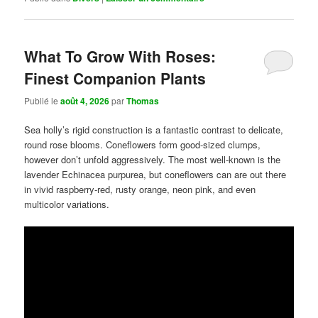
What To Grow With Roses:
Finest Companion Plants
Publié le
août 4, 2026
par
Thomas
Sea holly’s rigid construction is a fantastic contrast to delicate,
round rose blooms. Coneflowers form good-sized clumps,
however don’t unfold aggressively. The most well-known is the
lavender Echinacea purpurea, but coneflowers can are out there
in vivid raspberry-red, rusty orange, neon pink, and even
multicolor variations.