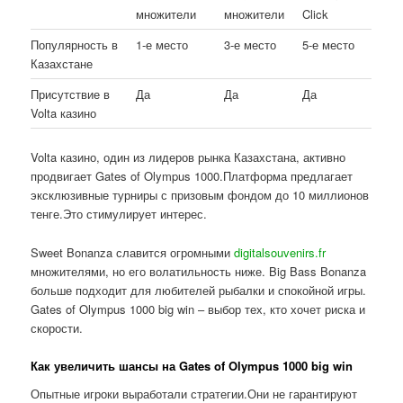
множители
множители
Click
Популярность в
1-е место
3-е место
5-е место
Казахстане
Присутствие в
Да
Да
Да
Volta казино
Volta казино, один из лидеров рынка Казахстана, активно
продвигает Gates of Olympus 1000.Платформа предлагает
эксклюзивные турниры с призовым фондом до 10 миллионов
тенге.Это стимулирует интерес.
Sweet Bonanza славится огромными
digitalsouvenirs.fr
множителями, но его волатильность ниже. Big Bass Bonanza
больше подходит для любителей рыбалки и спокойной игры.
Gates of Olympus 1000 big win – выбор тех, кто хочет риска и
скорости.
Как увеличить шансы на Gates of Olympus 1000 big win
Опытные игроки выработали стратегии.Они не гарантируют