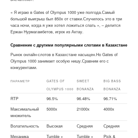
« Я играю в Gates of Olympus 1000 уже полгода.Самый
большой выигрыш был 850x от ставки.Случилось это в три
часа ночи, когда я уже хотел ложиться спать », – делится
Ержан Нурмагамбетов, игрок из Актау.
Сравнение с другими популярными слотами в Казахстане
Рынок онлайн-слотов в Казахстане насыщен.Но Gates of
Olympus 1000 занимает особую нишу.Сравним его с
конкурентами.
ПАРАМЕТР
GATES OF
SWEET
BIG BASS
OLYMPUS 1000
BONANZA
BONANZA
RTP
96.5%
96.48%
96.71%
Максимальный
5000x
21000x
4000x
множитель
Волатильность
Высокая
Средняя
Средняя
Механика
Tumble +
Tumble +
Pick &