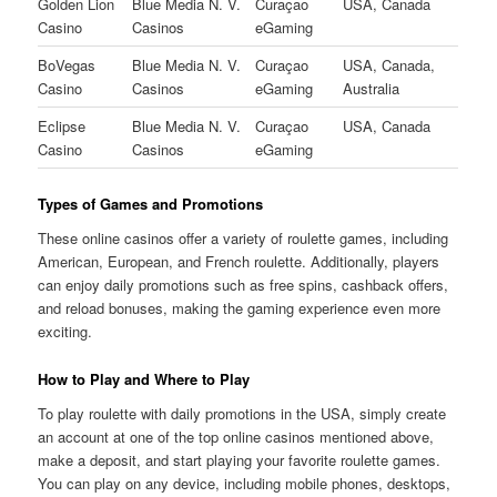
Golden Lion
Blue Media N. V.
Curaçao
USA, Canada
Casino
Casinos
eGaming
BoVegas
Blue Media N. V.
Curaçao
USA, Canada,
Casino
Casinos
eGaming
Australia
Eclipse
Blue Media N. V.
Curaçao
USA, Canada
Casino
Casinos
eGaming
Types of Games and Promotions
These online casinos offer a variety of roulette games, including
American, European, and French roulette. Additionally, players
can enjoy daily promotions such as free spins, cashback offers,
and reload bonuses, making the gaming experience even more
exciting.
How to Play and Where to Play
To play roulette with daily promotions in the USA, simply create
an account at one of the top online casinos mentioned above,
make a deposit, and start playing your favorite roulette games.
You can play on any device, including mobile phones, desktops,