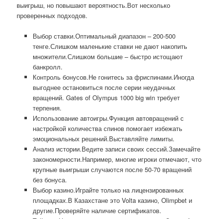
выигрыш, но повышают вероятность.Вот несколько
проверенных подходов.
Выбор ставки.Оптимальный диапазон – 200-500
тенге.Слишком маленькие ставки не дают накопить
множители.Слишком большие – быстро истощают
банкролл.
Контроль бонусов.Не гонитесь за фриспинами.Иногда
выгоднее остановиться после серии неудачных
вращений. Gates of Olympus 1000 big win требует
терпения.
Использование автоигры.Функция автовращений с
настройкой количества спинов помогает избежать
эмоциональных решений.Выставляйте лимиты.
Анализ истории.Ведите записи своих сессий.Замечайте
закономерности.Например, многие игроки отмечают, что
крупные выигрыши случаются после 50-70 вращений
без бонуса.
Выбор казино.Играйте только на лицензированных
площадках.В Казахстане это Volta казино, Olimpbet и
другие.Проверяйте наличие сертификатов.