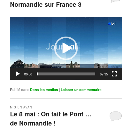
Normandie sur France 3
Publié le
mai 11, 2026
par
Steph
Lecteur
vidéo
00:00
02:35
Publié dans
Dans les médias
|
Laisser un commentaire
MIS EN AVANT
Le 8 mai : On fait le Pont …
de Normandie !