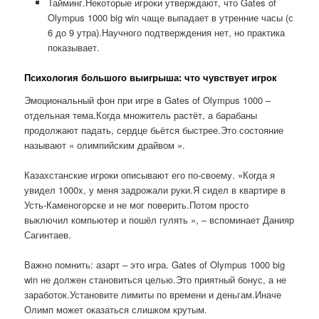
Тайминг.Некоторые игроки утверждают, что Gates of
Olympus 1000 big win чаще выпадает в утренние часы (с
6 до 9 утра).Научного подтверждения нет, но практика
показывает.
Психология большого выигрыша: что чувствует игрок
Эмоциональный фон при игре в Gates of Olympus 1000 –
отдельная тема.Когда множитель растёт, а барабаны
продолжают падать, сердце бьётся быстрее.Это состояние
называют « олимпийским драйвом ».
Казахстанские игроки описывают его по-своему. »Когда я
увидел 1000x, у меня задрожали руки.Я сидел в квартире в
Усть-Каменогорске и не мог поверить.Потом просто
выключил компьютер и пошёл гулять », – вспоминает Данияр
Сагинтаев.
Важно помнить: азарт – это игра. Gates of Olympus 1000 big
win не должен становиться целью.Это приятный бонус, а не
заработок.Установите лимиты по времени и деньгам.Иначе
Олимп может оказаться слишком крутым.