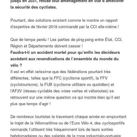
jusqu’en 2031, refuse tout aménagement en vue d’améliorer
la sécurité des cyclistes.
Pourtant, des solutions existent comme le montre un rapport
d’expertise de février 2019 commandé par la CCI elle-même !
Que de temps perdu ! Les parties de ping-pong entre État, CCI,
Région et Départements doivent cesser !
Faudra-t-il un accident mortel pour qu’enfin les décideurs
accèdent aux revendications de l’ensemble du monde du
vélo ?
Il est en effet rarissime que des fédérations pourtant très
différentes, telles que la FFC (cyclisme sportif), la FFV
(cyclotourisme), la FUB (cyclisme utilitaire ou quotidien) et
l’AF3V (réseau cyclable des voies vertes et véloroutes) se
retrouvent sur une même question ce qui montre bien qu’il est
plus que temps d’agir !
De nombreux touristes le traversent chaque année en empruntant
le trajet de la Vélomaritime ou de l’Euro Vélo 4, des cyclosportifs
normands l’utilisent très fréquemment lors de leurs sorties
hebdomadaires ou des salariés de la zone industrialo-portuaire