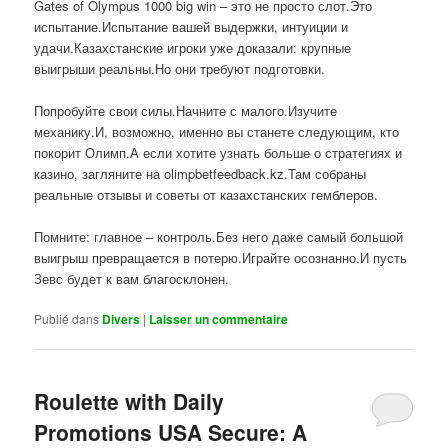
Gates of Olympus 1000 big win – это не просто слот.Это
испытание.Испытание вашей выдержки, интуиции и
удачи.Казахстанские игроки уже доказали: крупные
выигрыши реальны.Но они требуют подготовки.
Попробуйте свои силы.Начните с малого.Изучите
механику.И, возможно, именно вы станете следующим, кто
покорит Олимп.А если хотите узнать больше о стратегиях и
казино, загляните на olimpbetfeedback.kz.Там собраны
реальные отзывы и советы от казахстанских гемблеров.
Помните: главное – контроль.Без него даже самый большой
выигрыш превращается в потерю.Играйте осознанно.И пусть
Зевс будет к вам благосклонен.
Publié dans
Divers
|
Laisser un commentaire
Roulette with Daily
Promotions USA Secure: A