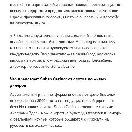
месте.Платформа одной из первых прошла сертификацию по
новым стандартам и предложила казахстанцам то, чего они
ждали: прозрачные условия, быстрые выплаты и интерфейс
на казахском языке.
« Когда мы запускались, главной задачей было показать:
онлайн-казино может быть честным.Мы внедрили систему
мгновенных выплат и публикуем статистику возвратов
каждую неделю.Это сработало – за первый год аудитория
выросла в три раза », – рассказывает Айдар Кенжебаев,
директор по развитию Sultan Cazino.
Что предлагает Sultan Cazino: от слотов до живых
дилеров
Ассортимент игр на платформе впечатляет даже бывалых
игроков.Более 3500 слотов от ведущих провайдеров – это
база.Но главная фишка Sultan Cazino – раздел с живыми
дилерами.Здесь можно играть в рулетку, блэкджек и баккару
с реальными крупье, которые общаются с игроками на
русском и казахском языках.