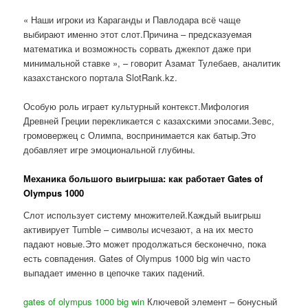
« Наши игроки из Караганды и Павлодара всё чаще
выбирают именно этот слот.Причина – предсказуемая
математика и возможность сорвать джекпот даже при
минимальной ставке », – говорит Азамат Тулебаев, аналитик
казахстанского портала SlotRank.kz.
Особую роль играет культурный контекст.Мифология
Древней Греции перекликается с казахскими эпосами.Зевс,
громовержец с Олимпа, воспринимается как батыр.Это
добавляет игре эмоциональной глубины.
Механика большого выигрыша: как работает Gates of
Olympus 1000
Слот использует систему множителей.Каждый выигрыш
активирует Tumble – символы исчезают, а на их место
падают новые.Это может продолжаться бесконечно, пока
есть совпадения. Gates of Olympus 1000 big win часто
выпадает именно в цепочке таких падений.
gates of olympus 1000 big win
Ключевой элемент – бонусный