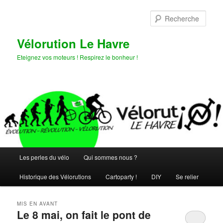
Aller
Aller
au
au
Rech
contenu
contenu
principal
secondaire
Vélorution Le Havre
Eteignez vos moteurs ! Respirez le bonheur !
Menu
Les perles du vélo
Qui sommes nous ?
principal
Historique des Vélorutions
Cartoparty !
DIY
Se relier
MIS EN AVANT
Le 8 mai, on fait le pont de