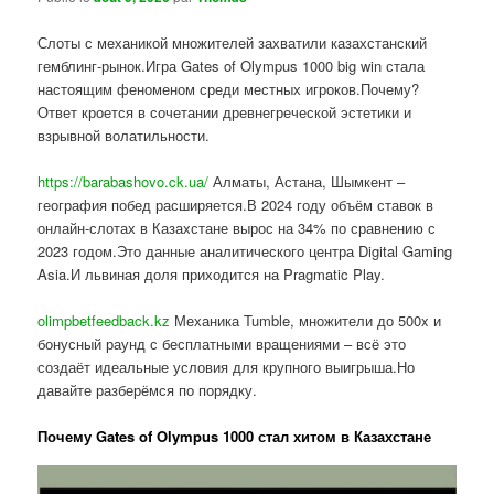
Слоты с механикой множителей захватили казахстанский
гемблинг-рынок.Игра Gates of Olympus 1000 big win стала
настоящим феноменом среди местных игроков.Почему?
Ответ кроется в сочетании древнегреческой эстетики и
взрывной волатильности.
https://barabashovo.ck.ua/
Алматы, Астана, Шымкент –
география побед расширяется.В 2024 году объём ставок в
онлайн-слотах в Казахстане вырос на 34% по сравнению с
2023 годом.Это данные аналитического центра Digital Gaming
Asia.И львиная доля приходится на Pragmatic Play.
olimpbetfeedback.kz
Механика Tumble, множители до 500x и
бонусный раунд с бесплатными вращениями – всё это
создаёт идеальные условия для крупного выигрыша.Но
давайте разберёмся по порядку.
Почему Gates of Olympus 1000 стал хитом в Казахстане