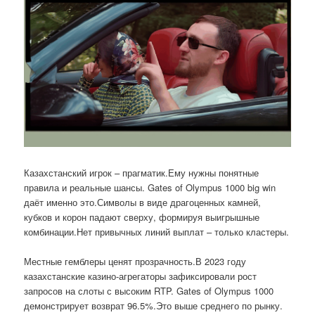
Казахстанский игрок – прагматик.Ему нужны понятные
правила и реальные шансы. Gates of Olympus 1000 big win
даёт именно это.Символы в виде драгоценных камней,
кубков и корон падают сверху, формируя выигрышные
комбинации.Нет привычных линий выплат – только кластеры.
Местные гемблеры ценят прозрачность.В 2023 году
казахстанские казино-агрегаторы зафиксировали рост
запросов на слоты с высоким RTP. Gates of Olympus 1000
демонстрирует возврат 96.5%.Это выше среднего по рынку.