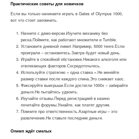
Практические советы для новичков
Если вы только начинаете играть в Gates of Olympus 1000,
вот что стоит запомнить.
Начните с демо-версии.Изучите механику без
риска.Поймите, как работают множители и Tumble.
Установите дневной лимит.Например, 5000 тенге.Если
проиграли – остановитесь.Завтра будет новый день.
Играйте в спокойной обстановке.Никакого алкоголя или
отвлекающих факторов.Сосредоточьтесь.
Используйте стратегию « одна ставка ».Не меняйте
размер ставки после каждого спина.Это снижает хаос.
Фиксируйте выигрыши.Если достигли 1000x – забирайте
деньги.Не пытайтесь удвоить.
Изучайте отзывы.Перед регистрацией в казино
почитайте форумы.Узнайте, как платят другим.
Помните про ответственность.Азартные игры – это
развлечение.Не ставьте последние деньги.
Олимп ждёт смелых