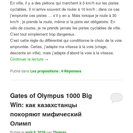
En ville, il y a des piétons qui marchent à 5 km/h sur les pistes
cyclables. Il m’arrive souvent de rouler à 10 km/h ; dans ce cas
j’emprunte ces pistes … s’il y en a. Mais lorsque je roule à 30
km/h ; je prends la route, même si la piste est obligatoire. En
vélo de course, je ne prends jamais les pistes cyclables de ville.
C’est tout simplement trop dangereux.
C’est cette règle du différentiel qui conditionne le choix de la voie
empruntée. Certes, j’adapte ma vitesse à la voie (virage,
descente en ville), mais j’adapte d’abord la voie à la vitesse.
Continuer la lecture
→
Publié dans
Les propositions
|
4
Réponses
Gates of Olympus 1000 Big
Win: как казахстанцы
покоряют мифический
Олимп
Publié le
août 9, 2026
par
Thomas