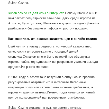
Sultan Cazino.
sultan casino kz для игры в интернете
Почему именно он? В
чём секрет популярности этой площадки среди игроков из
Алматы, Нур-Султана, Шымкента и других городов? Давайте
разбираться без лишнего пафоса – просто и по делу.
Как менялось отношение казахстанцев к онлайн-казино
Ещё лет пять назад среднестатистический казахстанец
относился к интернет-казино с изрядной долей
скепсиса.Слишком много было историй про обманутых
игроков, сайты-однодневки и непрозрачные условия вывода
средств.Но рынок менялся.
В 2023 году в Казахстане вступили в силу новые правила
регулирования азартных игр в интернете.Легальные
операторы получили чёткие лицензионные требования, а
игроки – гарантии выплат.Именно тогда начался активный
приток пользователей на проверенные платформы.
Sultan Cazino оказался в нужное время в нужном