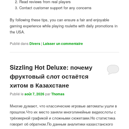
Read reviews from real players
Contact customer support for any concerns
By following these tips, you can ensure a fair and enjoyable
gaming experience while playing roulette with daily promotions in
the USA.
Publié dans
Divers
|
Laisser un commentaire
Sizzling Hot Deluxe: почему
фруктовый слот остаётся
хитом в Казахстане
Publié le
août 7, 2026
par
Thomas
Многие думают, что классические игровые автоматы ушли в
прошлое.Что их место заняли многолинейные видеослоты с
трёхмерной графикой и сложными сюжетами.Но статистика
говорит об обратном.По данным аналитики казахстанского