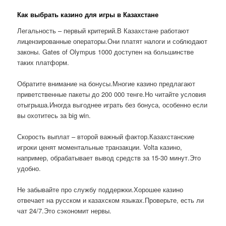
Как выбрать казино для игры в Казахстане
Легальность – первый критерий.В Казахстане работают
лицензированные операторы.Они платят налоги и соблюдают
законы. Gates of Olympus 1000 доступен на большинстве
таких платформ.
Обратите внимание на бонусы.Многие казино предлагают
приветственные пакеты до 200 000 тенге.Но читайте условия
отыгрыша.Иногда выгоднее играть без бонуса, особенно если
вы охотитесь за big win.
Скорость выплат – второй важный фактор.Казахстанские
игроки ценят моментальные транзакции. Volta казино,
например, обрабатывает вывод средств за 15-30 минут.Это
удобно.
Не забывайте про службу поддержки.Хорошее казино
отвечает на русском и казахском языках.Проверьте, есть ли
чат 24/7.Это сэкономит нервы.