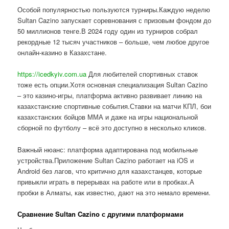
Особой популярностью пользуются турниры.Каждую неделю
Sultan Cazino запускает соревнования с призовым фондом до
50 миллионов тенге.В 2024 году один из турниров собрал
рекордные 12 тысяч участников – больше, чем любое другое
онлайн-казино в Казахстане.
https://icedkyiv.com.ua
Для любителей спортивных ставок
тоже есть опции.Хотя основная специализация Sultan Cazino
– это казино-игры, платформа активно развивает линию на
казахстанские спортивные события.Ставки на матчи КПЛ, бои
казахстанских бойцов ММА и даже на игры национальной
сборной по футболу – всё это доступно в несколько кликов.
Важный нюанс: платформа адаптирована под мобильные
устройства.Приложение Sultan Cazino работает на iOS и
Android без лагов, что критично для казахстанцев, которые
привыкли играть в перерывах на работе или в пробках.А
пробки в Алматы, как известно, дают на это немало времени.
Сравнение Sultan Cazino с другими платформами