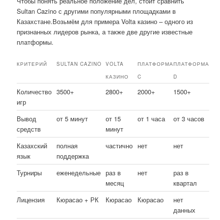
Чтобы понять реальное положение дел, стоит сравнить
Sultan Cazino с другими популярными площадками в
Казахстане.Возьмём для примера Volta казино – одного из
признанных лидеров рынка, а также две другие известные
платформы.
КРИТЕРИЙ
SULTAN CAZINO
VOLTA
ПЛАТФОРМА
ПЛАТФОРМА
КАЗИНО
C
D
Количество
3500+
2800+
2000+
1500+
игр
Вывод
от 5 минут
от 15
от 1 часа
от 3 часов
средств
минут
Казахский
полная
частично
нет
нет
язык
поддержка
Турниры
еженедельные
раз в
нет
раз в
месяц
квартал
Лицензия
Кюрасао + РК
Кюрасао
Кюрасао
нет
данных