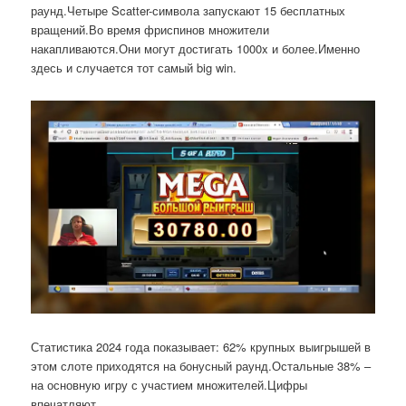
раунд.Четыре Scatter-символа запускают 15 бесплатных
вращений.Во время фриспинов множители
накапливаются.Они могут достигать 1000x и более.Именно
здесь и случается тот самый big win.
Статистика 2024 года показывает: 62% крупных выигрышей в
этом слоте приходятся на бонусный раунд.Остальные 38% –
на основную игру с участием множителей.Цифры
впечатляют.