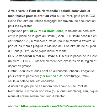
A vélo vers le Pont de Normandie : balade conviviale et
manifestive
pour le droit au vélo
sur le Pont, géré par la CCI
Seine Estuaire qui refuse d’engager les travaux de sécurisation
pour les cyclistes.
Organisée par l’
AF3V
et
La Roue Libre
, la balade se déroulera
entre la place de la gare au Havre (Caen – Le Havre possible en
car Nomad 122, à réserver si vélos) pour se rendre à travers le
port et les marais jusqu’à la Maison de l’Estuaire située au pied
du Pont (15 km) avec pique-nique et visite.
RDV le vendredi 8 mai au Havre à 11h
sur le parvis de la Gare
(routière + SNCF) : rassemblement des cyclistes de la région et
départ en groupe.
Gratuit. Adultes et ados sont en autonomie, chacun s’organise
pour venir et participer (
car Nomad 122
, covoiturage, train) :
seule la balade A/R est encadrée.
A noter : le groupe ne se rendra pas à vélo sur le Pont de
Normandie. Emmener son vélo (ou à louer sur place), eau, pique-
nique et crème solaire bien sûr. A bientôt !
source :
https://openagenda.com/fr/af3v/events/a-velo-vers-