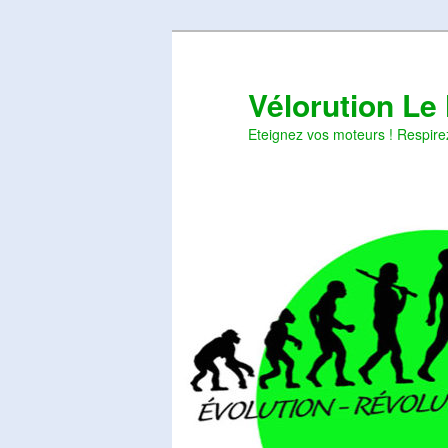
Aller
Aller
au
au
contenu
contenu
Vélorution Le
principal
secondaire
Eteignez vos moteurs ! Respire