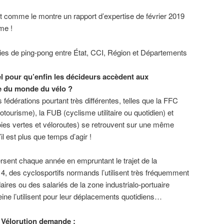
nt comme le montre un rapport d’expertise de février 2019
me !
ies de ping-pong entre État, CCI, Région et Départements
el pour qu’enfin les décideurs accèdent aux
e du monde du vélo ?
s fédérations pourtant très différentes, telles que la FFC
otourisme), la FUB (cyclisme utilitaire ou quotidien) et
oies vertes et véloroutes) se retrouvent sur une même
il est plus que temps d’agir !
rsent chaque année en empruntant le trajet de la
 4, des cyclosportifs normands l’utilisent très fréquemment
ires ou des salariés de la zone industrialo-portuaire
Seine l’utilisent pour leur déplacements quotidiens…
H Vélorution demande :