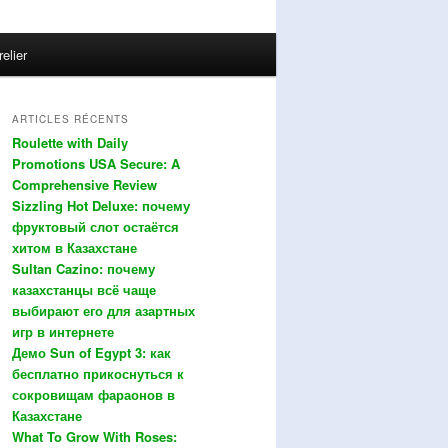
relier
ARTICLES RÉCENTS
Roulette with Daily
Promotions USA Secure: A
Comprehensive Review
Sizzling Hot Deluxe: почему
фруктовый слот остаётся
хитом в Казахстане
Sultan Cazino: почему
казахстанцы всё чаще
выбирают его для азартных
игр в интернете
Демо Sun of Egypt 3: как
бесплатно прикоснуться к
сокровищам фараонов в
Казахстане
What To Grow With Roses: