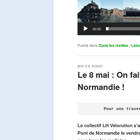
00:00
Publié dans
Dans les médias
|
Lais
MIS EN AVANT
Le 8 mai : On fa
Normandie !
Publié le
avril 18, 2026
par
Steph
Pour une trave
Le collectif LH Vélorution s’
Pont de Normandie le vendre