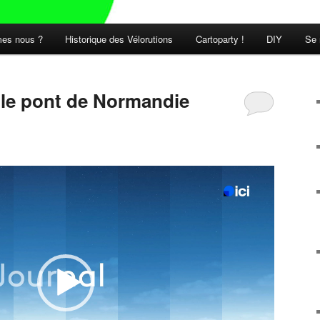
es nous ?
Historique des Vélorutions
Cartoparty !
DIY
Se 
t le pont de Normandie