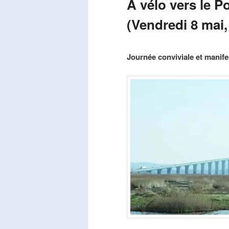
A vélo vers le P
(Vendredi 8 mai,
Publié le
mars 29, 2026
par
Steph
Journée conviviale et manifes