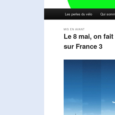
Menu
Les perles du vélo
Qui somm
principal
MIS EN AVANT
Le 8 mai, on fai
sur France 3
Publié le
mai 11, 2026
par
Steph
Lecteur
vidéo