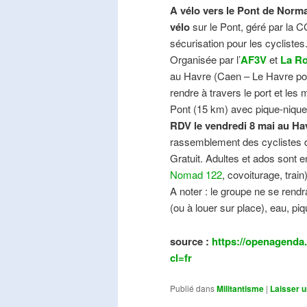
A vélo vers le Pont de Norma
vélo
sur le Pont, géré par la C
sécurisation pour les cyclistes
Organisée par l’
AF3V
et
La Ro
au Havre (Caen – Le Havre pos
rendre à travers le port et les
Pont (15 km) avec pique-nique e
RDV le vendredi 8 mai au Ha
rassemblement des cyclistes de
Gratuit. Adultes et ados sont e
Nomad 122
, covoiturage, trai
A noter : le groupe ne se ren
(ou à louer sur place), eau, piq
source :
https://openagenda.
cl=fr
Publié dans
Militantisme
|
Laisser 