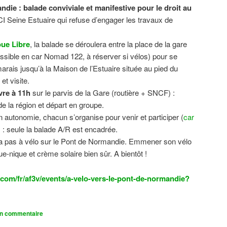
ndie : balade conviviale et manifestive
pour le droit au
CI Seine Estuaire qui refuse d’engager les travaux de
.
ue Libre
, la balade se déroulera entre la place de la gare
sible en car Nomad 122, à réserver si vélos) pour se
 marais jusqu’à la Maison de l’Estuaire située au pied du
t visite.
vre à 11h
sur le parvis de la Gare (routière + SNCF) :
 la région et départ en groupe.
n autonomie, chacun s’organise pour venir et participer (
car
n) : seule la balade A/R est encadrée.
dra pas à vélo sur le Pont de Normandie. Emmener son vélo
ue-nique et crème solaire bien sûr. A bientôt !
com/fr/af3v/events/a-velo-vers-le-pont-de-normandie?
un commentaire