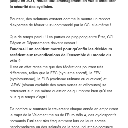
jusqu’en 2031, refuse tout aménagement en vue d’améliorer
la sécurité des cyclistes.
Pourtant, des solutions existent comme le montre un rapport
d’expertise de février 2019 commandé par la CCI elle-même !
Que de temps perdu ! Les parties de ping-pong entre État, CCI,
Région et Départements doivent cesser !
Faudra-t-il un accident mortel pour qu’enfin les décideurs
accèdent aux revendications de l’ensemble du monde du
vélo ?
Il est en effet rarissime que des fédérations pourtant très
différentes, telles que la FFC (cyclisme sportif), la FFV
(cyclotourisme), la FUB (cyclisme utilitaire ou quotidien) et
l’AF3V (réseau cyclable des voies vertes et véloroutes) se
retrouvent sur une même question ce qui montre bien qu’il est
plus que temps d’agir !
De nombreux touristes le traversent chaque année en empruntant
le trajet de la Vélomaritime ou de l’Euro Vélo 4, des cyclosportifs
normands l’utilisent très fréquemment lors de leurs sorties
hebdomadaires ou des salariés de la zone industrialo-portuaire