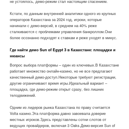
не устоялось, демо-режим стал настоящим спасением.
Кстати, по данным внутренней аналитики одного из крупных
операторов Казахстана за 2024 год, игроки, которые
начинали с демо-версий, в среднем на 40% реже
сталкиваются с проблемами управления банкроллом.Они
более осознанно подходят к ставкам и реже уходят в минус.
Где найти демо Sun of Egypt 3 в Казахстане: площадки и
нюансы
Вопрос выбора платформы – один из ключевых.В Казахстане
работает множество онлайн-казино, но не все предлагают
качественный демо-доступ.Некоторые требуют регистрации,
другие ограничивают время игры.Идеальный вариант –
площадка, где демо-режим открыт сразу, без лишних
телодвижений.
Одним из лидеров рынка Казахстана по праву считается
Volta казино.Эта платформа давно завоевала доверие
местных игроков.Здесь представлены сотни слотов от
ведущих провайдеров, включая 3 Oaks.Демо-версия Sun of