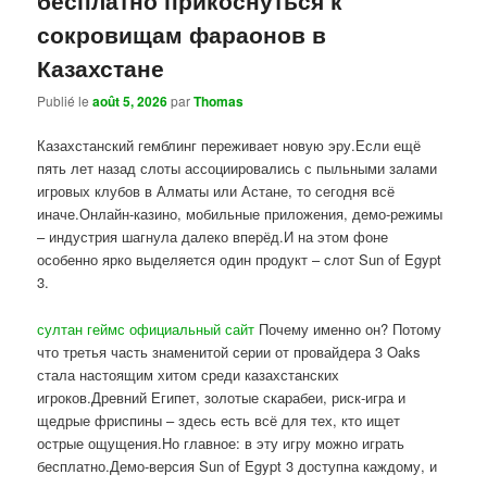
сокровищам фараонов в
Казахстане
Publié le
août 5, 2026
par
Thomas
Казахстанский гемблинг переживает новую эру.Если ещё
пять лет назад слоты ассоциировались с пыльными залами
игровых клубов в Алматы или Астане, то сегодня всё
иначе.Онлайн-казино, мобильные приложения, демо-режимы
– индустрия шагнула далеко вперёд.И на этом фоне
особенно ярко выделяется один продукт – слот Sun of Egypt
3.
султан геймс официальный сайт
Почему именно он? Потому
что третья часть знаменитой серии от провайдера 3 Oaks
стала настоящим хитом среди казахстанских
игроков.Древний Египет, золотые скарабеи, риск-игра и
щедрые фриспины – здесь есть всё для тех, кто ищет
острые ощущения.Но главное: в эту игру можно играть
бесплатно.Демо-версия Sun of Egypt 3 доступна каждому, и