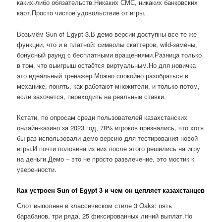
каких-либо обязательств.Никаких СМС, никаких банковских
карт.Просто чистое удовольствие от игры.
Возьмём Sun of Egypt 3.В демо-версии доступны все те же
функции, что и в платной: символы скаттеров, wild-замены,
бонусный раунд с бесплатными вращениями.Разница только
в том, что выигрыш остаётся виртуальным.Но для новичка
это идеальный тренажёр.Можно спокойно разобраться в
механике, понять, как работают множители, и только потом,
если захочется, переходить на реальные ставки.
Кстати, по опросам среди пользователей казахстанских
онлайн-казино за 2023 год, 78% игроков признались, что хотя
бы раз использовали демо-версию для тестирования новой
игры.И почти половина из них после этого решились на игру
на деньги.Демо – это не просто развлечение, это мостик к
уверенности.
Как устроен Sun of Egypt 3 и чем он цепляет казахстанцев
Слот выполнен в классическом стиле 3 Oaks: пять
барабанов, три ряда, 25 фиксированных линий выплат.Но