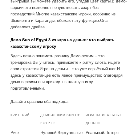
выигрыша вы можете удвоить его, угадав цвет карты.В демо-
версии это позволяет почувствовать азарт без
последствий.Многие казахстанские игроки, особенно из
Шымкента и Караганды, обожают эту функцию.Она
добавляет драйва.
Демо Sun of Egypt 3 vs игра на деньги: что выбрать
казахстанскому игроку
Здесь важно понимать разницу.Демо-режим – это
тренировка.Вы учитесь, привыкаете к ритму слота, ищете
свои стратегии.Игра на деньги – это уже серьёзный шаг.И
здесь у казахстанцев есть явное преимущество: благодаря
демо-версиям они приходят в платную игру
подготовленными.
Давайте сравним оба подхода.
КРИТЕРИЙ
ДЕМО-РЕЖИМ SUN OF
ИГРА НА РЕАЛЬНЫЕ
EGYPT 3
ДЕНЬГИ
Риск
Нулевой.Виртуальные
Реальный.Потеря