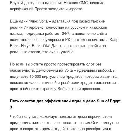
Egypt 3 доступна в один клик.Никаких СМС, никаких
верификаций.Просто заходите и играете.
Ещё один плюс Volta – адаптация под казахстанские
реалии.Интерфейс полностью на русском и казахском
языках, поддержка работает 24/7, а пополнение счёта
возможно через популярные в РК платёжные системы: Kaspi
Bank, Halyk Bank, Qiwi.Для тех, кто решит перейти на
реальные ставки, это очень удобно.
Но если вы хотите просто протестировать слот без
обязательств, демо-режим на Volta – идеальный выбор.Вы
получаете 10 000 виртуальных кредитов, которых хватит на
несколько часов активной игры.А если кредиты закончатся –
просто обновите страницу.Всё честно и прозрачно.
Пять советов для эффективной игры в демо Sun of Egypt
3
Чтобы получить максимум пользы от демо-версии, стоит
придерживаться нескольких простых правил.Они помогут не
просто скоротать время, а действительно разобраться в