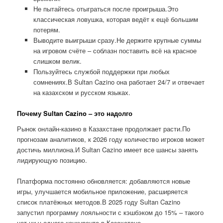
Не пытайтесь отыграться после проигрыша.Это
классическая ловушка, которая ведёт к ещё большим
потерям.
Выводите выигрыши сразу.Не держите крупные суммы
на игровом счёте – соблазн поставить всё на красное
слишком велик.
Пользуйтесь службой поддержки при любых
сомнениях.В Sultan Cazino она работает 24/7 и отвечает
на казахском и русском языках.
Почему Sultan Cazino – это надолго
Рынок онлайн-казино в Казахстане продолжает расти.По
прогнозам аналитиков, к 2026 году количество игроков может
достичь миллиона.И Sultan Cazino имеет все шансы занять
лидирующую позицию.
Платформа постоянно обновляется: добавляются новые
игры, улучшается мобильное приложение, расширяется
список платёжных методов.В 2025 году Sultan Cazino
запустил программу лояльности с кэшбэком до 15% – такого
нет ни у одного конкурента в Казахстане.