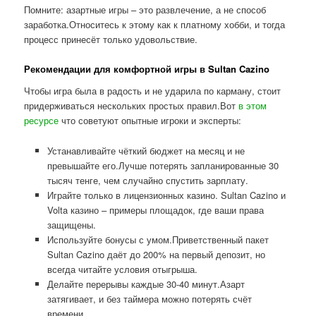
Помните: азартные игры – это развлечение, а не способ
заработка.Относитесь к этому как к платному хобби, и тогда
процесс принесёт только удовольствие.
Рекомендации для комфортной игры в Sultan Cazino
Чтобы игра была в радость и не ударила по карману, стоит
придерживаться нескольких простых правил.Вот
в этом
ресурсе
что советуют опытные игроки и эксперты:
Устанавливайте чёткий бюджет на месяц и не
превышайте его.Лучше потерять запланированные 30
тысяч тенге, чем случайно спустить зарплату.
Играйте только в лицензионных казино. Sultan Cazino и
Volta казино – примеры площадок, где ваши права
защищены.
Используйте бонусы с умом.Приветственный пакет
Sultan Cazino даёт до 200% на первый депозит, но
всегда читайте условия отыгрыша.
Делайте перерывы каждые 30-40 минут.Азарт
затягивает, и без таймера можно потерять счёт
времени.