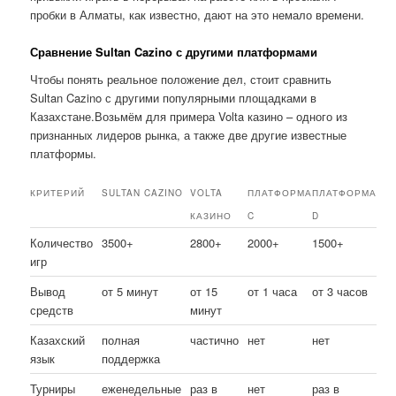
пробки в Алматы, как известно, дают на это немало времени.
Сравнение Sultan Cazino с другими платформами
Чтобы понять реальное положение дел, стоит сравнить
Sultan Cazino с другими популярными площадками в
Казахстане.Возьмём для примера Volta казино – одного из
признанных лидеров рынка, а также две другие известные
платформы.
КРИТЕРИЙ
SULTAN CAZINO
VOLTA
ПЛАТФОРМА
ПЛАТФОРМА
КАЗИНО
C
D
Количество
3500+
2800+
2000+
1500+
игр
Вывод
от 5 минут
от 15
от 1 часа
от 3 часов
средств
минут
Казахский
полная
частично
нет
нет
язык
поддержка
Турниры
еженедельные
раз в
нет
раз в