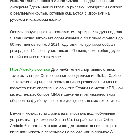
база.Но главная фишка Sultan Cazino – раздел с живыми
дилерами.Здесь можно играть в рулетку, блэкджек и баккару
с реальными крупье, которые общаются с игроками на
русском и казахском языках.
Особой популярностью пользуются турниры.Каждую неделю
Sultan Cazino запускает соревнования с призовым фондом до
50 миллионов тенге.В 2024 году один из турниров собрал
рекордные 12 тысяч участников – больше, чем любое другое
онлайн-казино в Казахстане.
https://icedkyiv.com.ua
Для любителей спортивных ставок
тоже есть опции.Хотя основная специализация Sultan Cazino
– это казино-игры, платформа активно развивает линию на
казахстанские спортивные события.Ставки на матчи КПЛ, бои
казахстанских бойцов ММА и даже на игры национальной
сборной по футболу – всё это доступно в несколько кликов.
Важный нюанс: платформа адаптирована под мобильные
устройства.Приложение Sultan Cazino работает на iOS и
Android без лагов, что критично для казахстанцев, которые
привыкли играть в перерывах на работе или в пробках.А