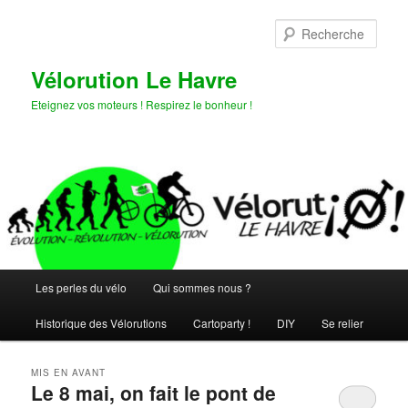
Aller
Aller
au
au
Rech
contenu
contenu
principal
secondaire
Vélorution Le Havre
Eteignez vos moteurs ! Respirez le bonheur !
Menu
Les perles du vélo
Qui sommes nous ?
principal
Historique des Vélorutions
Cartoparty !
DIY
Se relier
MIS EN AVANT
Le 8 mai, on fait le pont de