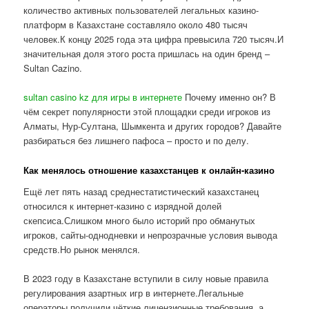
количество активных пользователей легальных казино-
платформ в Казахстане составляло около 480 тысяч
человек.К концу 2025 года эта цифра превысила 720 тысяч.И
значительная доля этого роста пришлась на один бренд –
Sultan Cazino.
sultan casino kz для игры в интернете
Почему именно он? В
чём секрет популярности этой площадки среди игроков из
Алматы, Нур-Султана, Шымкента и других городов? Давайте
разбираться без лишнего пафоса – просто и по делу.
Как менялось отношение казахстанцев к онлайн-казино
Ещё лет пять назад среднестатистический казахстанец
относился к интернет-казино с изрядной долей
скепсиса.Слишком много было историй про обманутых
игроков, сайты-однодневки и непрозрачные условия вывода
средств.Но рынок менялся.
В 2023 году в Казахстане вступили в силу новые правила
регулирования азартных игр в интернете.Легальные
операторы получили чёткие лицензионные требования, а