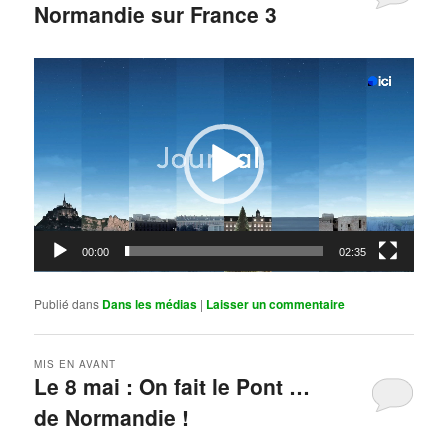
Normandie sur France 3
Publié le
mai 11, 2026
par
Steph
Lecteur
vidéo
00:00
02:35
Publié dans
Dans les médias
|
Laisser un commentaire
MIS EN AVANT
Le 8 mai : On fait le Pont …
de Normandie !