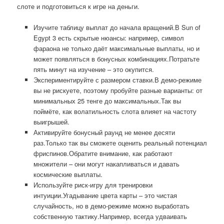
слоте и подготовиться к игре на деньги.
Изучите таблицу выплат до начала вращений.В Sun of
Egypt 3 есть скрытые нюансы: например, символ
фараона не только даёт максимальные выплаты, но и
может появляться в бонусных комбинациях.Потратьте
пять минут на изучение – это окупится.
Экспериментируйте с размером ставки.В демо-режиме
вы не рискуете, поэтому пробуйте разные варианты: от
минимальных 25 тенге до максимальных.Так вы
поймёте, как волатильность слота влияет на частоту
выигрышей.
Активируйте бонусный раунд не менее десяти
раз.Только так вы сможете оценить реальный потенциал
фриспинов.Обратите внимание, как работают
множители – они могут накапливаться и давать
космические выплаты.
Используйте риск-игру для тренировки
интуиции.Угадывание цвета карты – это чистая
случайность, но в демо-режиме можно выработать
собственную тактику.Например, всегда удваивать