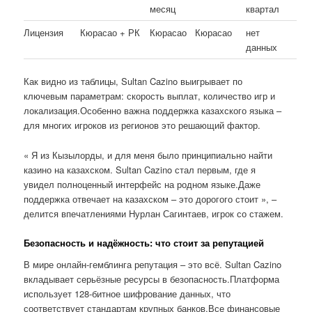
месяц
квартал
Лицензия
Кюрасао + РК
Кюрасао
Кюрасао
нет
данных
Как видно из таблицы, Sultan Cazino выигрывает по
ключевым параметрам: скорость выплат, количество игр и
локализация.Особенно важна поддержка казахского языка –
для многих игроков из регионов это решающий фактор.
« Я из Кызылорды, и для меня было принципиально найти
казино на казахском. Sultan Cazino стал первым, где я
увидел полноценный интерфейс на родном языке.Даже
поддержка отвечает на казахском – это дорогого стоит », –
делится впечатлениями Нурлан Сагинтаев, игрок со стажем.
Безопасность и надёжность: что стоит за репутацией
В мире онлайн-гемблинга репутация – это всё. Sultan Cazino
вкладывает серьёзные ресурсы в безопасность.Платформа
использует 128-битное шифрование данных, что
соответствует стандартам крупных банков.Все финансовые