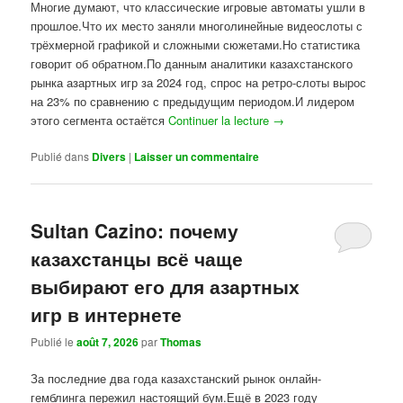
Многие думают, что классические игровые автоматы ушли в
прошлое.Что их место заняли многолинейные видеослоты с
трёхмерной графикой и сложными сюжетами.Но статистика
говорит об обратном.По данным аналитики казахстанского
рынка азартных игр за 2024 год, спрос на ретро-слоты вырос
на 23% по сравнению с предыдущим периодом.И лидером
этого сегмента остаётся
Continuer la lecture
→
Publié dans
Divers
|
Laisser un commentaire
Sultan Cazino: почему
казахстанцы всё чаще
выбирают его для азартных
игр в интернете
Publié le
août 7, 2026
par
Thomas
За последние два года казахстанский рынок онлайн-
гемблинга пережил настоящий бум.Ещё в 2023 году