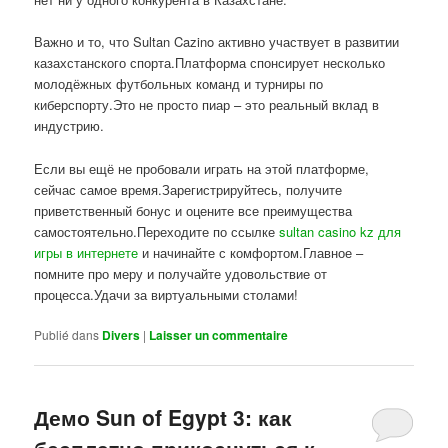
Важно и то, что Sultan Cazino активно участвует в развитии
казахстанского спорта.Платформа спонсирует несколько
молодёжных футбольных команд и турниры по
киберспорту.Это не просто пиар – это реальный вклад в
индустрию.
Если вы ещё не пробовали играть на этой платформе,
сейчас самое время.Зарегистрируйтесь, получите
приветственный бонус и оцените все преимущества
самостоятельно.Переходите по ссылке
sultan casino kz для
игры в интернете
и начинайте с комфортом.Главное –
помните про меру и получайте удовольствие от
процесса.Удачи за виртуальными столами!
Publié dans
Divers
|
Laisser un commentaire
Демо Sun of Egypt 3: как
бесплатно прикоснуться к