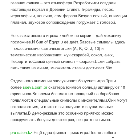
главная фишка – это атмосфера.Разработчики создали
настоящий портал в Древний Египет.Пирамиды, песок,
иероглифы и, конечно, сам фараон.Визуал сочный, анимация
плавная, звуковое сопровождение погружает с головой.
Но казахстанского игрока хлебом не корми – дай механику
посложнее.И Sun of Egypt 3 её даёт.Базовые символы здесь
– классические карточные знаки (A, K, Q, J, 10) и
тематические изображения: жук-скарабей, сокол, анкх,
Нефертити.Самый ценный символ – фараон.Если собрать
пять таких на линии, множитель ставки достигает 50x.
Отдельного внимания заслуживает бонусная игра.Три и
более
soeva.com.br
скаттера (символ солнца) активируют 10
фриспинов.Во время бесплатных вращений на барабанах
появляются специальные символы с множителями.Они могут
накапливаться, и в итоге вы получаете внушительные
выплаты.В демо-режиме это особенно приятно: можно
прокручивать бонусы десятки раз, не тратя ни тиына.
pro-salon.kz
Ещё одна фишка – риск-игра.После любого