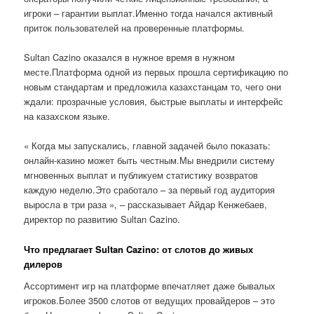
игроки – гарантии выплат.Именно тогда начался активный
приток пользователей на проверенные платформы.
Sultan Cazino оказался в нужное время в нужном
месте.Платформа одной из первых прошла сертификацию по
новым стандартам и предложила казахстанцам то, чего они
ждали: прозрачные условия, быстрые выплаты и интерфейс
на казахском языке.
« Когда мы запускались, главной задачей было показать:
онлайн-казино может быть честным.Мы внедрили систему
мгновенных выплат и публикуем статистику возвратов
каждую неделю.Это сработало – за первый год аудитория
выросла в три раза », – рассказывает Айдар Кенжебаев,
директор по развитию Sultan Cazino.
Что предлагает Sultan Cazino: от слотов до живых
дилеров
Ассортимент игр на платформе впечатляет даже бывалых
игроков.Более 3500 слотов от ведущих провайдеров – это