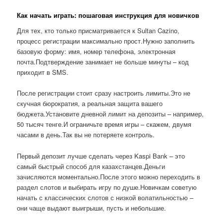
Как начать играть: пошаговая инструкция для новичков
Для тех, кто только присматривается к Sultan Cazino,
процесс регистрации максимально прост.Нужно заполнить
базовую форму: имя, номер телефона, электронная
почта.Подтверждение занимает не больше минуты – код
приходит в SMS.
После регистрации стоит сразу настроить лимиты.Это не
скучная бюрократия, а реальная защита вашего
бюджета.Установите дневной лимит на депозиты – например,
50 тысяч тенге.И ограничьте время игры – скажем, двумя
часами в день.Так вы не потеряете контроль.
Первый депозит лучше сделать через Kaspi Bank – это
самый быстрый способ для казахстанцев.Деньги
зачисляются моментально.После этого можно переходить в
раздел слотов и выбирать игру по душе.Новичкам советую
начать с классических слотов с низкой волатильностью –
они чаще выдают выигрыши, пусть и небольшие.