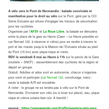
A vélo vers le Pont de Normandie : balade conviviale et
manifestive
pour le droit au vélo
sur le Pont, géré par la CCI
Seine Estuaire qui refuse d’engager les travaux de sécurisation
pour les cyclistes.
Organisée par l’
AF3V
et
La Roue Libre
, la balade se déroulera
entre la place de la gare au Havre (Caen – Le Havre possible en
car Nomad 122, à réserver si vélos) pour se rendre à travers le
port et les marais jusqu’à la Maison de l’Estuaire située au pied
du Pont (15 km) avec pique-nique et visite.
RDV le vendredi 8 mai au Havre à 11h
sur le parvis de la Gare
(routière + SNCF) : rassemblement des cyclistes de la région et
départ en groupe.
Gratuit. Adultes et ados sont en autonomie, chacun s’organise
pour venir et participer (
car Nomad 122
, covoiturage, train) :
seule la balade A/R est encadrée.
A noter : le groupe ne se rendra pas à vélo sur le Pont de
Normandie. Emmener son vélo (ou à louer sur place), eau, pique-
nique et crème solaire bien sûr. A bientôt !
source :
https://openagenda.com/fr/af3v/events/a-velo-vers-