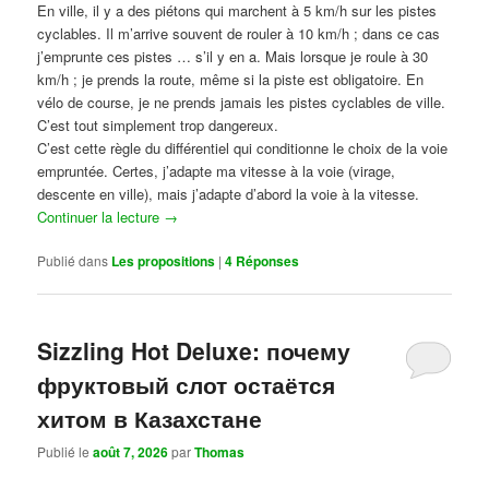
En ville, il y a des piétons qui marchent à 5 km/h sur les pistes
cyclables. Il m’arrive souvent de rouler à 10 km/h ; dans ce cas
j’emprunte ces pistes … s’il y en a. Mais lorsque je roule à 30
km/h ; je prends la route, même si la piste est obligatoire. En
vélo de course, je ne prends jamais les pistes cyclables de ville.
C’est tout simplement trop dangereux.
C’est cette règle du différentiel qui conditionne le choix de la voie
empruntée. Certes, j’adapte ma vitesse à la voie (virage,
descente en ville), mais j’adapte d’abord la voie à la vitesse.
Continuer la lecture
→
Publié dans
Les propositions
|
4
Réponses
Sizzling Hot Deluxe: почему
фруктовый слот остаётся
хитом в Казахстане
Publié le
août 7, 2026
par
Thomas