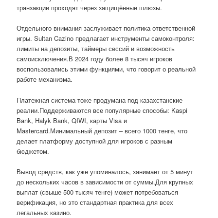
транзакции проходят через защищённые шлюзы.
Отдельного внимания заслуживает политика ответственной
игры. Sultan Cazino предлагает инструменты самоконтроля:
лимиты на депозиты, таймеры сессий и возможность
самоисключения.В 2024 году более 8 тысяч игроков
воспользовались этими функциями, что говорит о реальной
работе механизма.
Платежная система тоже продумана под казахстанские
реалии.Поддерживаются все популярные способы: Kaspi
Bank, Halyk Bank, QIWI, карты Visa и
Mastercard.Минимальный депозит – всего 1000 тенге, что
делает платформу доступной для игроков с разным
бюджетом.
Вывод средств, как уже упоминалось, занимает от 5 минут
до нескольких часов в зависимости от суммы.Для крупных
выплат (свыше 500 тысяч тенге) может потребоваться
верификация, но это стандартная практика для всех
легальных казино.