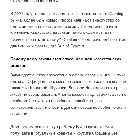
это меняет правила игры.
В 2024 году, по данным аналитиков казахстанского iGaming-
рынка, более 62% новых игроков начинают знакомство со
слотами именно через демо-режимы.Это логично: зачем
рисковать реальными деньгами, если можно сначала
прочувствовать механику? Особенно когда речь идёт о таких
динамичных слотах, как Sun of Egypt 3.
Почему демо-режим стал спасением для казахстанских
игроков
Законодательство Казахстана в сфере азартных игр – штука
сложная.Официально казино разрешены только в нескольких
локациях: Капчагай, Щучинск, Боровое.Но онлайн-сектор
живёт по своим законам.Многие казахстанцы сталкиваются с
проблемой: хочется попробовать новый слот, но
регистрироваться и вносить депозит страшно.Особенно если
опыта нет.
Демо-режим решает эту проблему.Вы запускаете слот,
получаете виртуальные кредиты и крутите барабаны без