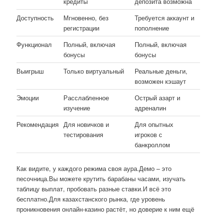
кредиты
депозита возможна
Доступность
Мгновенно, без
Требуется аккаунт и
регистрации
пополнение
Функционал
Полный, включая
Полный, включая
бонусы
бонусы
Выигрыш
Только виртуальный
Реальные деньги,
возможен кэшаут
Эмоции
Расслабленное
Острый азарт и
изучение
адреналин
Рекомендация
Для новичков и
Для опытных
тестирования
игроков с
банкроллом
Как видите, у каждого режима своя аура.Демо – это
песочница.Вы можете крутить барабаны часами, изучать
таблицу выплат, пробовать разные ставки.И всё это
бесплатно.Для казахстанского рынка, где уровень
проникновения онлайн-казино растёт, но доверие к ним ещё