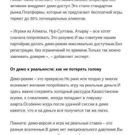
активнее внедряют демо-доступ.Это стало стандартом
рынка.Платформы, которые не предлагают бесплатной игры,
теряют до 30% потенциальных клиентов.
« Игроки из Алматы, Нур-Султана, Атырау – все хотят
сначала попробовать.Это разумно.И мы советуем нашим
партнёрам делать демо-режим максимально доступным.Без
регистрации, без ограничений по времени.Только так можно
завоевать доверие », – добавляет эксперт.
От демо к реальности: как не потерять голову
Демо-режим – это прекрасно.Но рано или поздно у многих
возникает желание попробовать игру на реальные деньги.И
здесь важно сохранять холодный рассудок.Казахстанские
игроки, к сожалению, иногда попадают в ловушку
азарта.Особенно когда после удачной сессии в демо
кажется, что и на деньги всё получится так же легко.
Помните: демо-версия и игра на реальные ставки – это
разные вселенные.В демо нет эмоционального давления.Вы