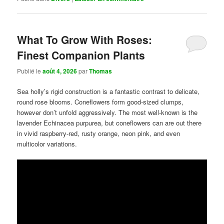
What To Grow With Roses:
Finest Companion Plants
Publié le
août 4, 2026
par
Thomas
Sea holly’s rigid construction is a fantastic contrast to delicate,
round rose blooms. Coneflowers form good-sized clumps,
however don’t unfold aggressively. The most well-known is the
lavender Echinacea purpurea, but coneflowers can are out there
in vivid raspberry-red, rusty orange, neon pink, and even
multicolor variations.