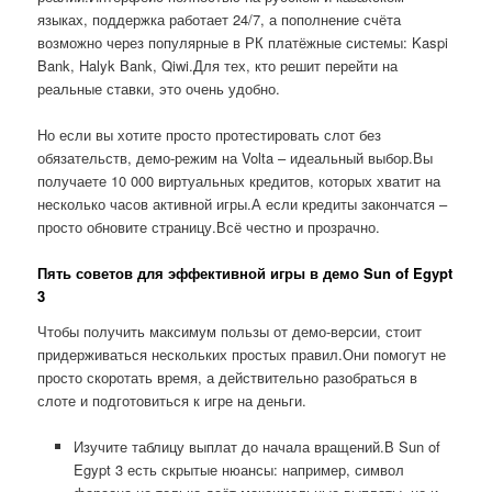
языках, поддержка работает 24/7, а пополнение счёта
возможно через популярные в РК платёжные системы: Kaspi
Bank, Halyk Bank, Qiwi.Для тех, кто решит перейти на
реальные ставки, это очень удобно.
Но если вы хотите просто протестировать слот без
обязательств, демо-режим на Volta – идеальный выбор.Вы
получаете 10 000 виртуальных кредитов, которых хватит на
несколько часов активной игры.А если кредиты закончатся –
просто обновите страницу.Всё честно и прозрачно.
Пять советов для эффективной игры в демо Sun of Egypt
3
Чтобы получить максимум пользы от демо-версии, стоит
придерживаться нескольких простых правил.Они помогут не
просто скоротать время, а действительно разобраться в
слоте и подготовиться к игре на деньги.
Изучите таблицу выплат до начала вращений.В Sun of
Egypt 3 есть скрытые нюансы: например, символ