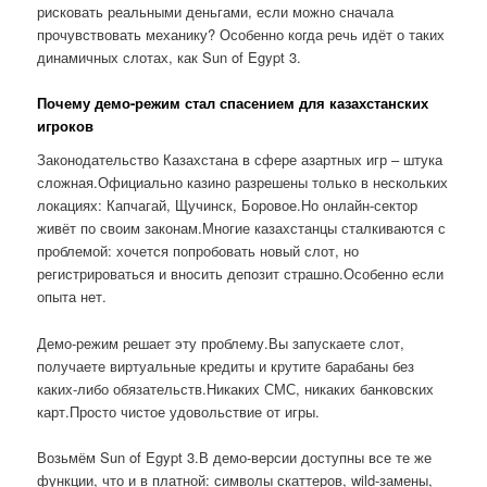
рисковать реальными деньгами, если можно сначала
прочувствовать механику? Особенно когда речь идёт о таких
динамичных слотах, как Sun of Egypt 3.
Почему демо-режим стал спасением для казахстанских
игроков
Законодательство Казахстана в сфере азартных игр – штука
сложная.Официально казино разрешены только в нескольких
локациях: Капчагай, Щучинск, Боровое.Но онлайн-сектор
живёт по своим законам.Многие казахстанцы сталкиваются с
проблемой: хочется попробовать новый слот, но
регистрироваться и вносить депозит страшно.Особенно если
опыта нет.
Демо-режим решает эту проблему.Вы запускаете слот,
получаете виртуальные кредиты и крутите барабаны без
каких-либо обязательств.Никаких СМС, никаких банковских
карт.Просто чистое удовольствие от игры.
Возьмём Sun of Egypt 3.В демо-версии доступны все те же
функции, что и в платной: символы скаттеров, wild-замены,