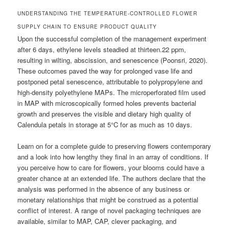
UNDERSTANDING THE TEMPERATURE-CONTROLLED FLOWER
SUPPLY CHAIN TO ENSURE PRODUCT QUALITY
Upon the successful completion of the management experiment
after 6 days, ethylene levels steadied at thirteen.22 ppm,
resulting in wilting, abscission, and senescence (Poonsri, 2020).
These outcomes paved the way for prolonged vase life and
postponed petal senescence, attributable to polypropylene and
high-density polyethylene MAPs. The microperforated film used
in MAP with microscopically formed holes prevents bacterial
growth and preserves the visible and dietary high quality of
Calendula petals in storage at 5°C for as much as 10 days.
Learn on for a complete guide to preserving flowers contemporary
and a look into how lengthy they final in an array of conditions. If
you perceive how to care for flowers, your blooms could have a
greater chance at an extended life. The authors declare that the
analysis was performed in the absence of any business or
monetary relationships that might be construed as a potential
conflict of interest. A range of novel packaging techniques are
available, similar to MAP, CAP, clever packaging, and