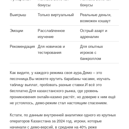
бонусы
бонусы
Выигрыш
Только виртуальный
Реальные деньги,
возможен кэшаут
Эмоции
Расслабленное
Острый азарт и
изучение
адреналин
Рекомендация
Для новичков и
Для опытных
тестирования
игроков с
банкроллом
Как видите, у каждого режима своя аура.Демо – это
песочница.Вы можете крутить барабаны часами, изучать
таблицу выплат, пробовать разные ставки.И всё это
бесплатно.Для казахстанского рынка, где уровень
проникновения онлайн-казино растёт, но доверие к ним ещё
не устоялось, демо-режим стал настоящим спасением.
Кстати, по данным внутренней аналитики одного из крупных
операторов Казахстана за 2024 год, игроки, которые
начинали с демо-версий, в среднем на 40% реже