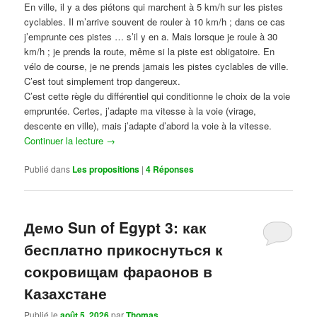
En ville, il y a des piétons qui marchent à 5 km/h sur les pistes
cyclables. Il m’arrive souvent de rouler à 10 km/h ; dans ce cas
j’emprunte ces pistes … s’il y en a. Mais lorsque je roule à 30
km/h ; je prends la route, même si la piste est obligatoire. En
vélo de course, je ne prends jamais les pistes cyclables de ville.
C’est tout simplement trop dangereux.
C’est cette règle du différentiel qui conditionne le choix de la voie
empruntée. Certes, j’adapte ma vitesse à la voie (virage,
descente en ville), mais j’adapte d’abord la voie à la vitesse.
Continuer la lecture
→
Publié dans
Les propositions
|
4
Réponses
Демо Sun of Egypt 3: как
бесплатно прикоснуться к
сокровищам фараонов в
Казахстане
Publié le
août 5, 2026
par
Thomas