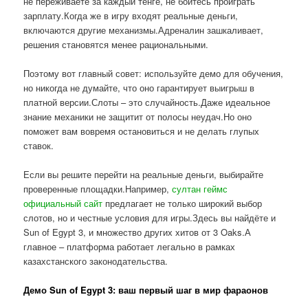
не переживаете за каждый тенге, не боитесь проиграть
зарплату.Когда же в игру входят реальные деньги,
включаются другие механизмы.Адреналин зашкаливает,
решения становятся менее рациональными.
Поэтому вот главный совет: используйте демо для обучения,
но никогда не думайте, что оно гарантирует выигрыш в
платной версии.Слоты – это случайность.Даже идеальное
знание механики не защитит от полосы неудач.Но оно
поможет вам вовремя остановиться и не делать глупых
ставок.
Если вы решите перейти на реальные деньги, выбирайте
проверенные площадки.Например,
султан геймс
официальный сайт
предлагает не только широкий выбор
слотов, но и честные условия для игры.Здесь вы найдёте и
Sun of Egypt 3, и множество других хитов от 3 Oaks.А
главное – платформа работает легально в рамках
казахстанского законодательства.
Демо Sun of Egypt 3: ваш первый шаг в мир фараонов