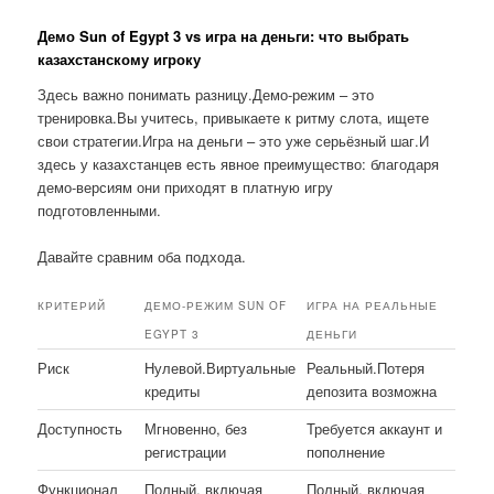
Демо Sun of Egypt 3 vs игра на деньги: что выбрать
казахстанскому игроку
Здесь важно понимать разницу.Демо-режим – это
тренировка.Вы учитесь, привыкаете к ритму слота, ищете
свои стратегии.Игра на деньги – это уже серьёзный шаг.И
здесь у казахстанцев есть явное преимущество: благодаря
демо-версиям они приходят в платную игру
подготовленными.
Давайте сравним оба подхода.
КРИТЕРИЙ
ДЕМО-РЕЖИМ SUN OF
ИГРА НА РЕАЛЬНЫЕ
EGYPT 3
ДЕНЬГИ
Риск
Нулевой.Виртуальные
Реальный.Потеря
кредиты
депозита возможна
Доступность
Мгновенно, без
Требуется аккаунт и
регистрации
пополнение
Функционал
Полный, включая
Полный, включая