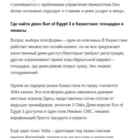
сталкиваются с проблемами управления банкроллом.Они
более осознанно подходят к ставкам и реже уходят в минус.
Где найти демо Sun of Egypt 3 в Казахстане: площадки и
нюансы
Вопрос выбора платформы – один из ключевых.В Казахстане
работает множество онлайн-казино, но не все предлагают
качественный демо-доступ.Некоторые требуют регистрации,
другие ограничивают время игры.Идеальный вариант –
площадка, где демо-режим открыт сразу, без лишних
телодвижений.
Одним из лидеров рынка Казахстана по праву считается
Volta казино.Эта платформа давно завоевала доверие
местных игроков.Здесь представлены сотни слотов от
ведущих провайдеров, включая 3 Oaks.Демо-версия Sun of
Egypt 3 доступна в один клик.Никаких СМС, никаких
верификаций.Просто заходите и играете.
Ещё один плюс Volta – адаптация под казахстанские
реалии.Интерфейс полностью на русском и казахском