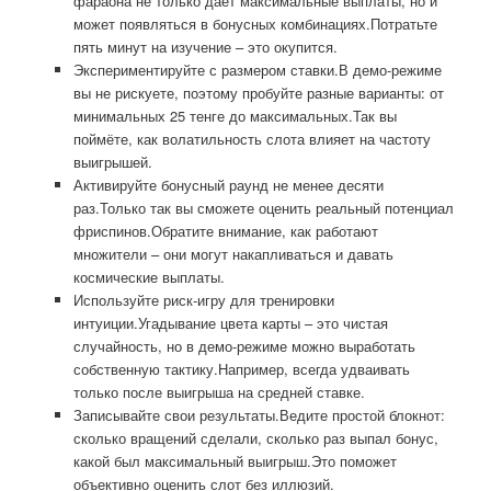
фараона не только даёт максимальные выплаты, но и
может появляться в бонусных комбинациях.Потратьте
пять минут на изучение – это окупится.
Экспериментируйте с размером ставки.В демо-режиме
вы не рискуете, поэтому пробуйте разные варианты: от
минимальных 25 тенге до максимальных.Так вы
поймёте, как волатильность слота влияет на частоту
выигрышей.
Активируйте бонусный раунд не менее десяти
раз.Только так вы сможете оценить реальный потенциал
фриспинов.Обратите внимание, как работают
множители – они могут накапливаться и давать
космические выплаты.
Используйте риск-игру для тренировки
интуиции.Угадывание цвета карты – это чистая
случайность, но в демо-режиме можно выработать
собственную тактику.Например, всегда удваивать
только после выигрыша на средней ставке.
Записывайте свои результаты.Ведите простой блокнот:
сколько вращений сделали, сколько раз выпал бонус,
какой был максимальный выигрыш.Это поможет
объективно оценить слот без иллюзий.