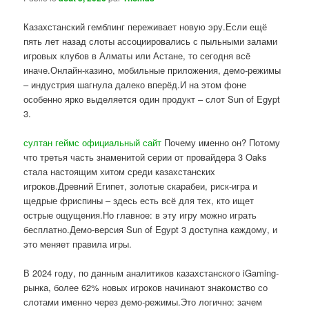
Казахстанский гемблинг переживает новую эру.Если ещё
пять лет назад слоты ассоциировались с пыльными залами
игровых клубов в Алматы или Астане, то сегодня всё
иначе.Онлайн-казино, мобильные приложения, демо-режимы
– индустрия шагнула далеко вперёд.И на этом фоне
особенно ярко выделяется один продукт – слот Sun of Egypt
3.
султан геймс официальный сайт
Почему именно он? Потому
что третья часть знаменитой серии от провайдера 3 Oaks
стала настоящим хитом среди казахстанских
игроков.Древний Египет, золотые скарабеи, риск-игра и
щедрые фриспины – здесь есть всё для тех, кто ищет
острые ощущения.Но главное: в эту игру можно играть
бесплатно.Демо-версия Sun of Egypt 3 доступна каждому, и
это меняет правила игры.
В 2024 году, по данным аналитиков казахстанского iGaming-
рынка, более 62% новых игроков начинают знакомство со
слотами именно через демо-режимы.Это логично: зачем