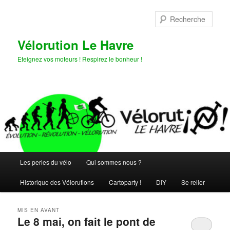
Aller
Aller
au
au
Rech
contenu
contenu
principal
secondaire
Vélorution Le Havre
Eteignez vos moteurs ! Respirez le bonheur !
Menu
Les perles du vélo
Qui sommes nous ?
principal
Historique des Vélorutions
Cartoparty !
DIY
Se relier
MIS EN AVANT
Le 8 mai, on fait le pont de