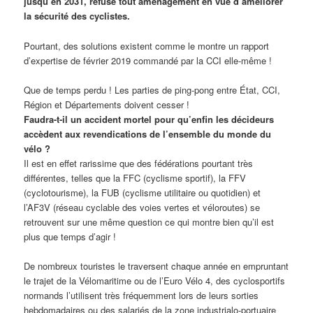
jusqu’en 2031, refuse tout aménagement en vue d’améliorer
la sécurité des cyclistes.
Pourtant, des solutions existent comme le montre un rapport
d’expertise de février 2019 commandé par la CCI elle-même !
Que de temps perdu ! Les parties de ping-pong entre État, CCI,
Région et Départements doivent cesser !
Faudra-t-il un accident mortel pour qu’enfin les décideurs
accèdent aux revendications de l’ensemble du monde du
vélo ?
Il est en effet rarissime que des fédérations pourtant très
différentes, telles que la FFC (cyclisme sportif), la FFV
(cyclotourisme), la FUB (cyclisme utilitaire ou quotidien) et
l’AF3V (réseau cyclable des voies vertes et véloroutes) se
retrouvent sur une même question ce qui montre bien qu’il est
plus que temps d’agir !
De nombreux touristes le traversent chaque année en empruntant
le trajet de la Vélomaritime ou de l’Euro Vélo 4, des cyclosportifs
normands l’utilisent très fréquemment lors de leurs sorties
hebdomadaires ou des salariés de la zone industrialo-portuaire