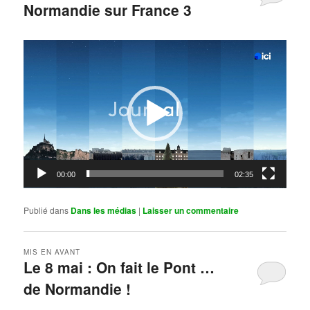
Normandie sur France 3
Publié le
mai 11, 2026
par
Steph
Lecteur
vidéo
00:00
02:35
Publié dans
Dans les médias
|
Laisser un commentaire
MIS EN AVANT
Le 8 mai : On fait le Pont …
de Normandie !