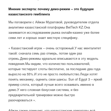
Мнение эксперта: почему демо-режим – это будущее
казахстанского гемблинга
Мы поговорили с Айжан Муратовой, руководителем отдела
аналитики казахстанской платформы BetTech KZ.Она
занимается исследованием рынка онлайн-казино уже более
семи лет и хорошо знает местную специфику.
« Казахстанский игрок – очень осторожный.У нас менталитет
такой: сначала семь раз отмерь, потом один раз
отрежь.Демо-режимы идеально вписываются в эту модель
поведения.Мы видим, что количество пользователей,
которые тестируют слоты бесплатно, за последние два года
выросло на 55%.И это не просто любопытство.Люди хотят
понять механику, оценить свои шансы. Sun of Egypt 3 – яркий
пример слота, который лучше всего осваивать именно в
демо.У него сложная бонусная система, и без
предварительной тренировки можно быстро
разочароваться ».
Айжан также отмечает, что казахстанские операторы всё