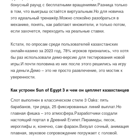
бонусный раунд с бесплатными вращениями.Разница только
в том, что выигрыш остаётся виртуальным.Но для новичка
это идеальный тренажёр.Можно спокойно разобраться в
механике, понять, как работают множители, и только потом,
если захочется, переходить на реальные ставки.
Кстати, по опросам среди пользователей казахстанских
онлайн-казино за 2023 год, 78% игроков признались, что хотя
бы раз использовали демо-версию для тестирования новой
игры.И почти половина из них после этого решились на игру
на деньги.Демо – это не просто развлечение, это мостик к
уверенности.
Как устроен Sun of Egypt 3 и чем он цепляет казахстанцев
Слот выполнен в классическом стиле 3 Oaks: пять
барабанов, три ряда, 25 фиксированных линий выплат.Но
главная фишка – это атмосфера.Разработчики создали
настоящий портал в Древний Египет.Пирамиды, песок,
иероглифы и, конечно, сам фараон.Визуал сочный, анимация
плавная, звуковое сопровождение погружает с головой.