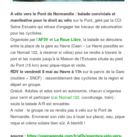
A vélo vers le Pont de Normandie : balade conviviale et
manifestive
pour le droit au vélo
sur le Pont, géré par la CCI
Seine Estuaire qui refuse d’engager les travaux de sécurisation
pour les cyclistes.
Organisée par l’
AF3V
et
La Roue Libre
, la balade se déroulera
entre la place de la gare au Havre (Caen – Le Havre possible en
car Nomad 122, à réserver si vélos) pour se rendre à travers le
port et les marais jusqu’à la Maison de l’Estuaire située au pied
du Pont (15 km) avec pique-nique et visite.
RDV le vendredi 8 mai au Havre à 11h
sur le parvis de la Gare
(routière + SNCF) : rassemblement des cyclistes de la région et
départ en groupe.
Gratuit. Adultes et ados sont en autonomie, chacun s’organise
pour venir et participer (
car Nomad 122
, covoiturage, train) :
seule la balade A/R est encadrée.
A noter : le groupe ne se rendra pas à vélo sur le Pont de
Normandie. Emmener son vélo (ou à louer sur place), eau, pique-
nique et crème solaire bien sûr. A bientôt !
source :
https://openagenda.com/fr/af3v/events/a-velo-vers-