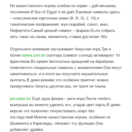
Но казахстанского игрока хлебом не корми – дай механику
посложнее.И Sun of Egypt 3 её даёт.Базовые символы здесь
– классические карточные знаки (A, K, Q, J, 10) и
тематические изображения: жук-скарабей, сокол, анкх,
Нефертити.Самый ценный символ – фараон.Если собрать
пять таких на линии, множитель ставки достигает 50x.
Отдельного внимания заслуживает бонусная игра.Три и
более
soeva.com.br
скаттера (символ солнца) активируют 10
фриспинов.Во время бесплатных вращений на барабанах
появляются специальные символы с множителями.Они могут
накапливаться, и в итоге вы получаете внушительные
выплаты.В демо-режиме это особенно приятно: можно
прокручивать бонусы десятки раз, не тратя ни тиына.
pro-salon.kz
Ещё одна фишка – риск-игра.После любого
выигрыша вы можете удвоить его, угадав цвет карты.В демо-
версии это позволяет почувствовать азарт без
последствий.Многие казахстанские игроки, особенно из
Шымкента и Караганды, обожают эту функцию.Она
добавляет драйва.