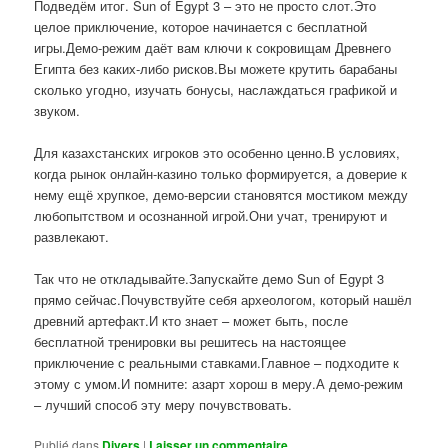
Подведём итог. Sun of Egypt 3 – это не просто слот.Это
целое приключение, которое начинается с бесплатной
игры.Демо-режим даёт вам ключи к сокровищам Древнего
Египта без каких-либо рисков.Вы можете крутить барабаны
сколько угодно, изучать бонусы, наслаждаться графикой и
звуком.
Для казахстанских игроков это особенно ценно.В условиях,
когда рынок онлайн-казино только формируется, а доверие к
нему ещё хрупкое, демо-версии становятся мостиком между
любопытством и осознанной игрой.Они учат, тренируют и
развлекают.
Так что не откладывайте.Запускайте демо Sun of Egypt 3
прямо сейчас.Почувствуйте себя археологом, который нашёл
древний артефакт.И кто знает – может быть, после
бесплатной тренировки вы решитесь на настоящее
приключение с реальными ставками.Главное – подходите к
этому с умом.И помните: азарт хорош в меру.А демо-режим
– лучший способ эту меру почувствовать.
Publié dans
Divers
|
Laisser un commentaire