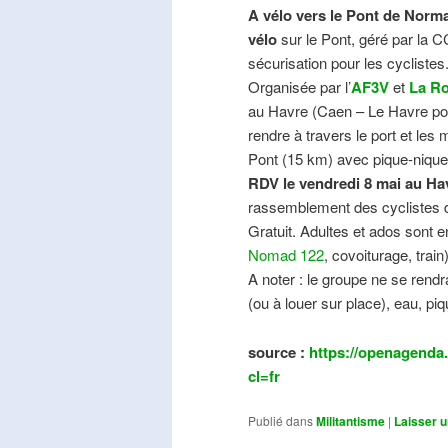
A vélo vers le Pont de Norma
vélo
sur le Pont, géré par la C
sécurisation pour les cyclistes
Organisée par l’
AF3V
et
La Ro
au Havre (Caen – Le Havre pos
rendre à travers le port et les
Pont (15 km) avec pique-nique e
RDV le vendredi 8 mai au Ha
rassemblement des cyclistes de
Gratuit. Adultes et ados sont e
Nomad 122
, covoiturage, trai
A noter : le groupe ne se ren
(ou à louer sur place), eau, piq
source :
https://openagenda.
cl=fr
Publié dans
Militantisme
|
Laisser 