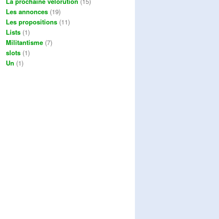
La prochaine vélorution
(15)
Les annonces
(19)
Les propositions
(11)
Lists
(1)
Militantisme
(7)
slots
(1)
Un
(1)