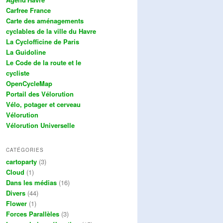
Carfree France
Carte des aménagements
cyclables de la ville du Havre
La Cyclofficine de Paris
La Guidoline
Le Code de la route et le
cycliste
OpenCycleMap
Portail des Vélorution
Vélo, potager et cerveau
Vélorution
Vélorution Universelle
CATÉGORIES
cartoparty
(3)
Cloud
(1)
Dans les médias
(16)
Divers
(44)
Flower
(1)
Forces Parallèles
(3)