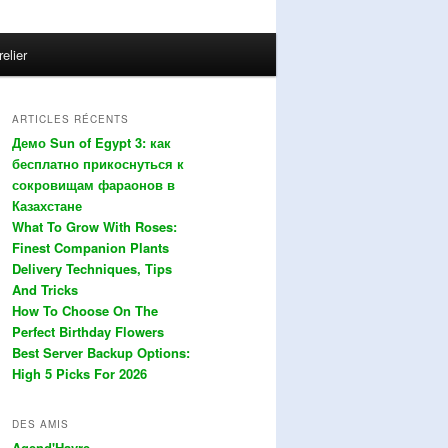
relier
ARTICLES RÉCENTS
Демо Sun of Egypt 3: как
бесплатно прикоснуться к
сокровищам фараонов в
Казахстане
What To Grow With Roses:
Finest Companion Plants
Delivery Techniques, Tips
And Tricks
How To Choose On The
Perfect Birthday Flowers
Best Server Backup Options:
High 5 Picks For 2026
DES AMIS
Agend'Havre