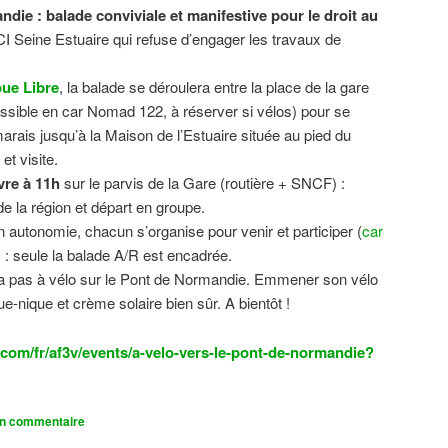
ndie : balade conviviale et manifestive
pour le droit au
CI Seine Estuaire qui refuse d’engager les travaux de
.
ue Libre
, la balade se déroulera entre la place de la gare
sible en car Nomad 122, à réserver si vélos) pour se
 marais jusqu’à la Maison de l’Estuaire située au pied du
t visite.
vre à 11h
sur le parvis de la Gare (routière + SNCF) :
 la région et départ en groupe.
n autonomie, chacun s’organise pour venir et participer (
car
n) : seule la balade A/R est encadrée.
dra pas à vélo sur le Pont de Normandie. Emmener son vélo
ue-nique et crème solaire bien sûr. A bientôt !
com/fr/af3v/events/a-velo-vers-le-pont-de-normandie?
un commentaire