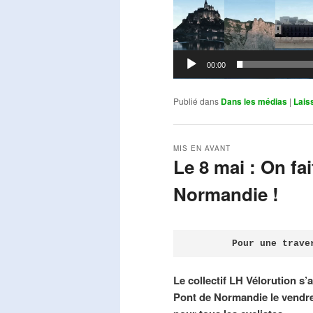
00:00
Publié dans
Dans les médias
|
Lais
MIS EN AVANT
Le 8 mai : On fa
Normandie !
Publié le
avril 18, 2026
par
Steph
Pour une trave
Le collectif LH Vélorution s’
Pont de Normandie le vendre