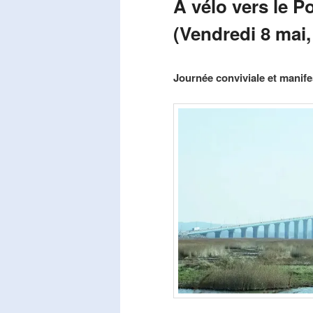
A vélo vers le P
(Vendredi 8 mai,
Publié le
mars 29, 2026
par
Steph
Journée conviviale et manifes