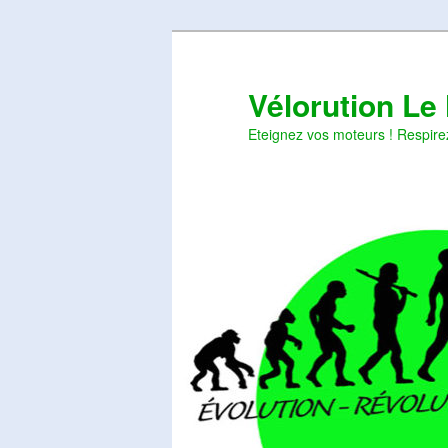
Aller
Aller
au
au
contenu
contenu
Vélorution Le
principal
secondaire
Eteignez vos moteurs ! Respire