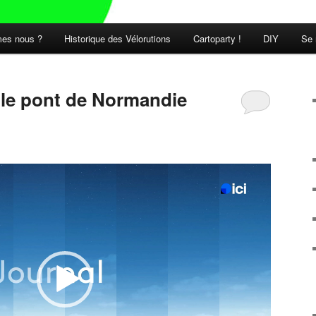
es nous ?
Historique des Vélorutions
Cartoparty !
DIY
Se 
t le pont de Normandie