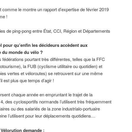
nt comme le montre un rapport d’expertise de février 2019
me !
ies de ping-pong entre État, CCI, Région et Départements
el pour qu’enfin les décideurs accèdent aux
e du monde du vélo ?
s fédérations pourtant très différentes, telles que la FFC
otourisme), la FUB (cyclisme utilitaire ou quotidien) et
oies vertes et véloroutes) se retrouvent sur une même
il est plus que temps d’agir !
rsent chaque année en empruntant le trajet de la
 4, des cyclosportifs normands l’utilisent très fréquemment
ires ou des salariés de la zone industrialo-portuaire
Seine l’utilisent pour leur déplacements quotidiens…
H Vélorution demande :