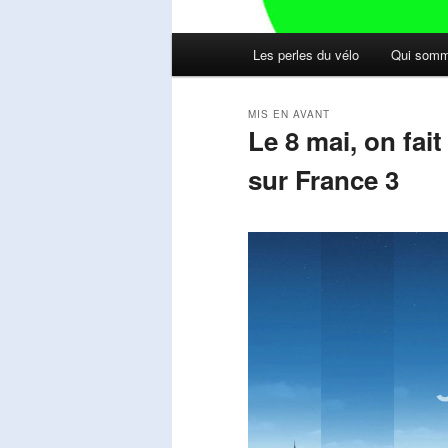
Menu
Les perles du vélo
Qui somm
principal
MIS EN AVANT
Le 8 mai, on fai
sur France 3
Publié le
mai 11, 2026
par
Steph
Lecteur
vidéo