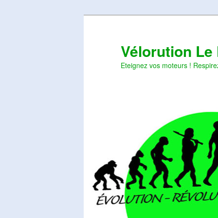
Aller
Aller
au
au
contenu
contenu
Vélorution Le
principal
secondaire
Eteignez vos moteurs ! Respire