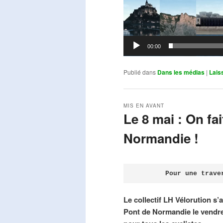
00:00
Publié dans
Dans les médias
|
Lais
MIS EN AVANT
Le 8 mai : On fa
Normandie !
Publié le
avril 18, 2026
par
Steph
Pour une trave
Le collectif LH Vélorution s’
Pont de Normandie le vendre