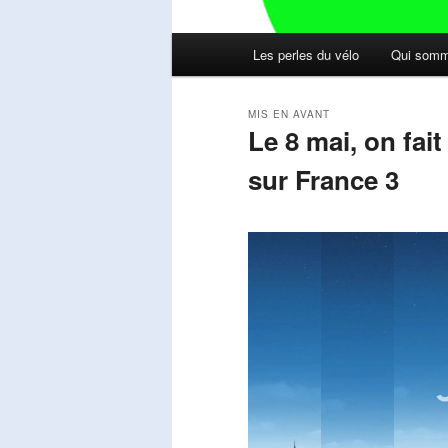
Menu
Les perles du vélo
Qui somm
principal
MIS EN AVANT
Le 8 mai, on fai
sur France 3
Publié le
mai 11, 2026
par
Steph
Lecteur
vidéo