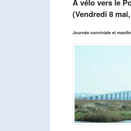
A vélo vers le P
(Vendredi 8 mai,
Publié le
mars 29, 2026
par
Steph
Journée conviviale et manifes