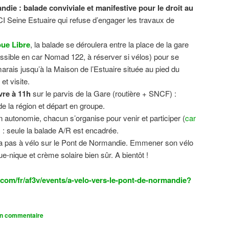
ndie : balade conviviale et manifestive
pour le droit au
CI Seine Estuaire qui refuse d’engager les travaux de
.
ue Libre
, la balade se déroulera entre la place de la gare
sible en car Nomad 122, à réserver si vélos) pour se
 marais jusqu’à la Maison de l’Estuaire située au pied du
t visite.
vre à 11h
sur le parvis de la Gare (routière + SNCF) :
 la région et départ en groupe.
n autonomie, chacun s’organise pour venir et participer (
car
n) : seule la balade A/R est encadrée.
dra pas à vélo sur le Pont de Normandie. Emmener son vélo
ue-nique et crème solaire bien sûr. A bientôt !
com/fr/af3v/events/a-velo-vers-le-pont-de-normandie?
un commentaire