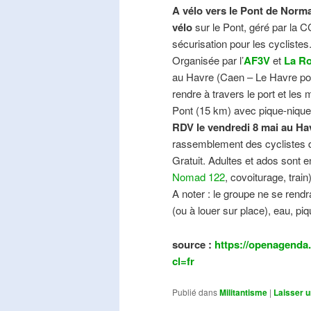
A vélo vers le Pont de Norma
vélo
sur le Pont, géré par la C
sécurisation pour les cyclistes
Organisée par l’
AF3V
et
La Ro
au Havre (Caen – Le Havre pos
rendre à travers le port et les
Pont (15 km) avec pique-nique e
RDV le vendredi 8 mai au Ha
rassemblement des cyclistes de
Gratuit. Adultes et ados sont e
Nomad 122
, covoiturage, trai
A noter : le groupe ne se ren
(ou à louer sur place), eau, piq
source :
https://openagenda.
cl=fr
Publié dans
Militantisme
|
Laisser 