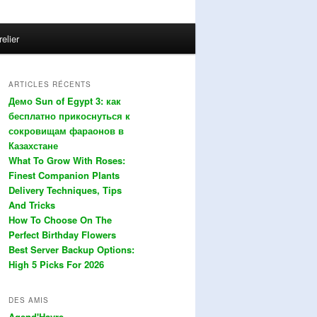
relier
ARTICLES RÉCENTS
Демо Sun of Egypt 3: как
бесплатно прикоснуться к
сокровищам фараонов в
Казахстане
What To Grow With Roses:
Finest Companion Plants
Delivery Techniques, Tips
And Tricks
How To Choose On The
Perfect Birthday Flowers
Best Server Backup Options:
High 5 Picks For 2026
DES AMIS
Agend'Havre