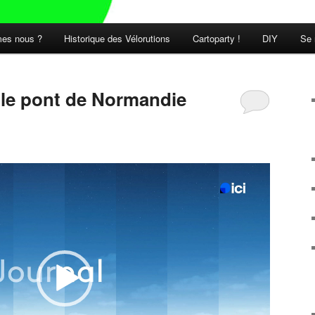
es nous ?
Historique des Vélorutions
Cartoparty !
DIY
Se 
t le pont de Normandie