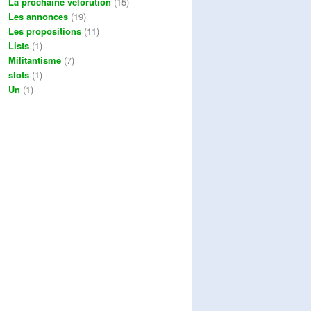
La prochaine vélorution
(15)
Les annonces
(19)
Les propositions
(11)
Lists
(1)
Militantisme
(7)
slots
(1)
Un
(1)