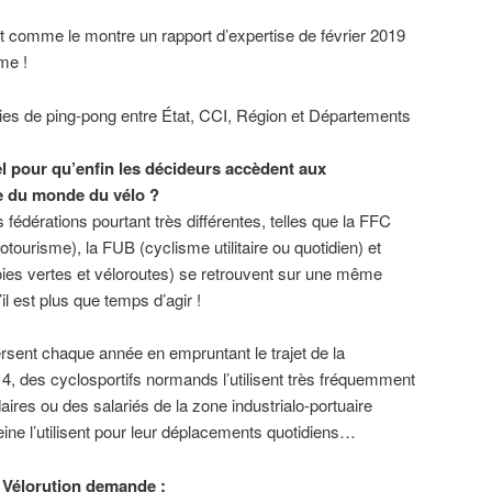
nt comme le montre un rapport d’expertise de février 2019
me !
ies de ping-pong entre État, CCI, Région et Départements
el pour qu’enfin les décideurs accèdent aux
e du monde du vélo ?
s fédérations pourtant très différentes, telles que la FFC
otourisme), la FUB (cyclisme utilitaire ou quotidien) et
oies vertes et véloroutes) se retrouvent sur une même
il est plus que temps d’agir !
rsent chaque année en empruntant le trajet de la
 4, des cyclosportifs normands l’utilisent très fréquemment
ires ou des salariés de la zone industrialo-portuaire
Seine l’utilisent pour leur déplacements quotidiens…
H Vélorution demande :