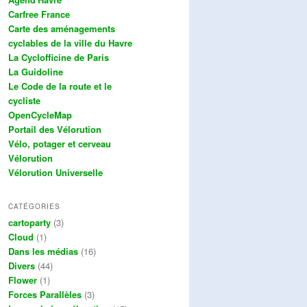
Carfree France
Carte des aménagements
cyclables de la ville du Havre
La Cyclofficine de Paris
La Guidoline
Le Code de la route et le
cycliste
OpenCycleMap
Portail des Vélorution
Vélo, potager et cerveau
Vélorution
Vélorution Universelle
CATÉGORIES
cartoparty
(3)
Cloud
(1)
Dans les médias
(16)
Divers
(44)
Flower
(1)
Forces Parallèles
(3)