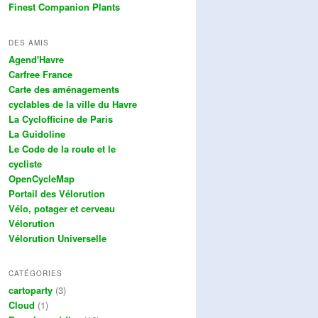
Finest Companion Plants
DES AMIS
Agend'Havre
Carfree France
Carte des aménagements
cyclables de la ville du Havre
La Cyclofficine de Paris
La Guidoline
Le Code de la route et le
cycliste
OpenCycleMap
Portail des Vélorution
Vélo, potager et cerveau
Vélorution
Vélorution Universelle
CATÉGORIES
cartoparty
(3)
Cloud
(1)