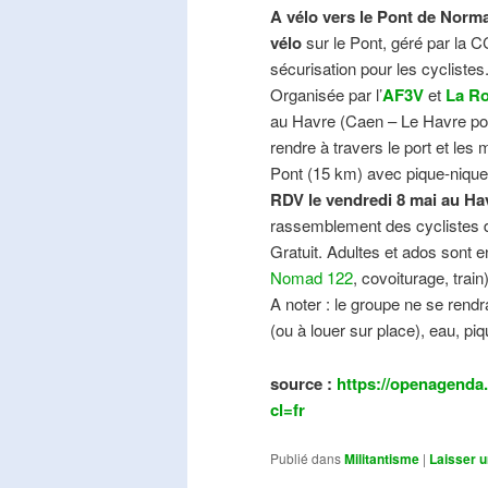
A vélo vers le Pont de Norma
vélo
sur le Pont, géré par la C
sécurisation pour les cyclistes
Organisée par l’
AF3V
et
La Ro
au Havre (Caen – Le Havre pos
rendre à travers le port et les
Pont (15 km) avec pique-nique e
RDV le vendredi 8 mai au Ha
rassemblement des cyclistes de
Gratuit. Adultes et ados sont e
Nomad 122
, covoiturage, trai
A noter : le groupe ne se ren
(ou à louer sur place), eau, piq
source :
https://openagenda.
cl=fr
Publié dans
Militantisme
|
Laisser 