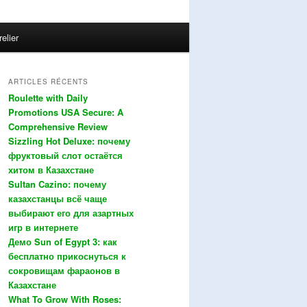
relier
ARTICLES RÉCENTS
Roulette with Daily
Promotions USA Secure: A
Comprehensive Review
Sizzling Hot Deluxe: почему
фруктовый слот остаётся
хитом в Казахстане
Sultan Cazino: почему
казахстанцы всё чаще
выбирают его для азартных
игр в интернете
Демо Sun of Egypt 3: как
бесплатно прикоснуться к
сокровищам фараонов в
Казахстане
What To Grow With Roses: