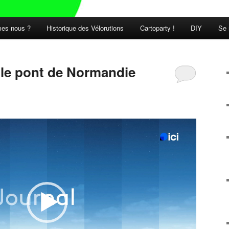
es nous ?
Historique des Vélorutions
Cartoparty !
DIY
Se 
t le pont de Normandie