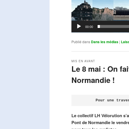
00:00
Publié dans
Dans les médias
|
Lais
MIS EN AVANT
Le 8 mai : On fa
Normandie !
Publié le
avril 18, 2026
par
Steph
Pour une trave
Le collectif LH Vélorution s’
Pont de Normandie le vendre