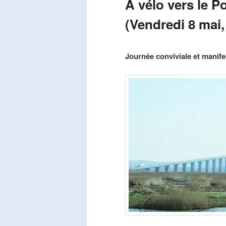
A vélo vers le P
(Vendredi 8 mai,
Publié le
mars 29, 2026
par
Steph
Journée conviviale et manifes