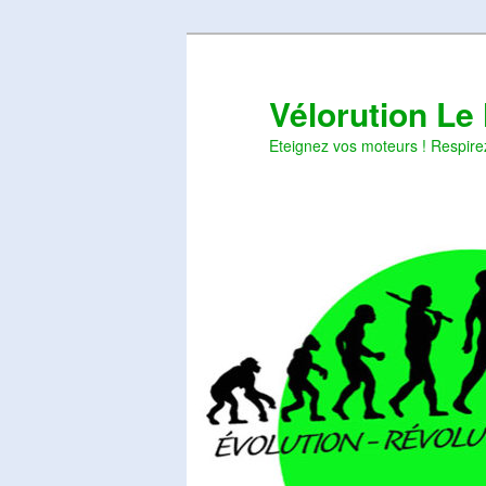
Aller
Aller
au
au
contenu
contenu
Vélorution Le
principal
secondaire
Eteignez vos moteurs ! Respire