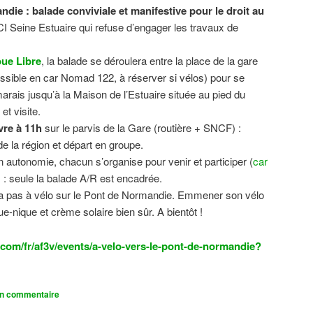
ndie : balade conviviale et manifestive
pour le droit au
CI Seine Estuaire qui refuse d’engager les travaux de
.
ue Libre
, la balade se déroulera entre la place de la gare
sible en car Nomad 122, à réserver si vélos) pour se
 marais jusqu’à la Maison de l’Estuaire située au pied du
t visite.
vre à 11h
sur le parvis de la Gare (routière + SNCF) :
 la région et départ en groupe.
n autonomie, chacun s’organise pour venir et participer (
car
n) : seule la balade A/R est encadrée.
dra pas à vélo sur le Pont de Normandie. Emmener son vélo
ue-nique et crème solaire bien sûr. A bientôt !
com/fr/af3v/events/a-velo-vers-le-pont-de-normandie?
un commentaire