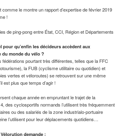
nt comme le montre un rapport d’expertise de février 2019
me !
ies de ping-pong entre État, CCI, Région et Départements
el pour qu’enfin les décideurs accèdent aux
e du monde du vélo ?
s fédérations pourtant très différentes, telles que la FFC
otourisme), la FUB (cyclisme utilitaire ou quotidien) et
oies vertes et véloroutes) se retrouvent sur une même
il est plus que temps d’agir !
rsent chaque année en empruntant le trajet de la
 4, des cyclosportifs normands l’utilisent très fréquemment
ires ou des salariés de la zone industrialo-portuaire
Seine l’utilisent pour leur déplacements quotidiens…
H Vélorution demande :