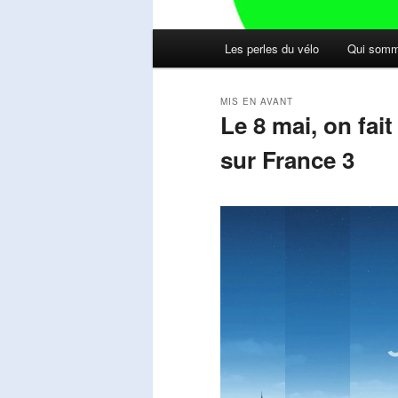
Menu
Les perles du vélo
Qui somm
principal
MIS EN AVANT
Le 8 mai, on fai
sur France 3
Publié le
mai 11, 2026
par
Steph
Lecteur
vidéo