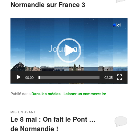
Normandie sur France 3
Publié le
mai 11, 2026
par
Steph
Lecteur
vidéo
00:00
02:35
Publié dans
Dans les médias
|
Laisser un commentaire
MIS EN AVANT
Le 8 mai : On fait le Pont …
de Normandie !