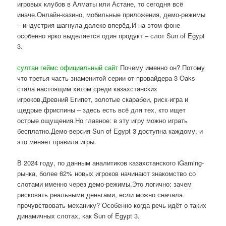
игровых клубов в Алматы или Астане, то сегодня всё
иначе.Онлайн-казино, мобильные приложения, демо-режимы
– индустрия шагнула далеко вперёд.И на этом фоне
особенно ярко выделяется один продукт – слот Sun of Egypt
3.
султан геймс официальный сайт
Почему именно он? Потому
что третья часть знаменитой серии от провайдера 3 Oaks
стала настоящим хитом среди казахстанских
игроков.Древний Египет, золотые скарабеи, риск-игра и
щедрые фриспины – здесь есть всё для тех, кто ищет
острые ощущения.Но главное: в эту игру можно играть
бесплатно.Демо-версия Sun of Egypt 3 доступна каждому, и
это меняет правила игры.
В 2024 году, по данным аналитиков казахстанского iGaming-
рынка, более 62% новых игроков начинают знакомство со
слотами именно через демо-режимы.Это логично: зачем
рисковать реальными деньгами, если можно сначала
прочувствовать механику? Особенно когда речь идёт о таких
динамичных слотах, как Sun of Egypt 3.