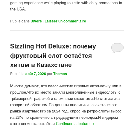
gaming experience while playing roulette with daily promotions in
the USA.
Publié dans
Divers
|
Laisser un commentaire
Sizzling Hot Deluxe: почему
фруктовый слот остаётся
хитом в Казахстане
Publié le
août 7, 2026
par
Thomas
Многие думают, что классические игровые автоматы ушли в
прошлое.Что их место заняли многолинейные видеослоты с
трёхмерной графикой и сложными сюжетами.Но статистика
говорит об обратном.По данным аналитики казахстанского
рынка азартных игр за 2024 год, спрос на ретро-слоты вырос
на 23% по сравнению с предыдущим периодом.И лидером
этого сегмента остаётся
Continuer la lecture
→