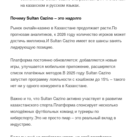
на казахском и русском языках.
Почему Sultan Cazino – это надолго
Рынок онлайн-казино в Казахстане продолжает расти.По
прогнозам аналитиков, к 2026 году количество игроков может
достичь миллиона.И Sultan Cazino имеет все шансы занять
лидирующую позицию.
Платформа постоянно обновляется: добавляются новые
игры, улучшается мобильное приложение, расширяется
список платёжных методов.В 2025 году Sultan Cazino
запустил программу лояльности с кэшбэком до 15% – такого
нет ни у одного конкурента в Казахстане.
Важно и то, что Sultan Cazino активно участвует в развитии
казахстанского спорта.Платформа спонсирует несколько
молодёжных футбольных команд и турниры по
киберспорту.Это не просто пиар – это реальный вклад в
индустрию.
Если вы ещё не пробовали играть на этой платформе,