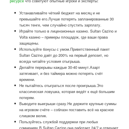
ресурсе
что советуют опытные игроки и эксперты:
Устанавливайте чёткий бюджет на месяц и не
превышайте его.Лучше потерять запланированные 30
тысяч тенге, чем случайно спустить зарплату.
Играйте только в лицензионных казино. Sultan Cazino и
Volta казино – примеры площадок, где ваши права
защищены.
Используйте бонусы с умом.Приветственный пакет
Sultan Cazino даёт до 200% на первый депозит, но
всегда читайте условия отыгрыша.
Делайте перерывы каждые 30-40 минут.Азарт
затягивает, и без таймера можно потерять счёт
времени.
Не пытайтесь отыграться после проигрыша.Это
классическая ловушка, которая ведёт к ещё большим
потерям.
Выводите выигрыши сразу.Не держите крупные суммы
на игровом счёте – соблазн поставить всё на красное
слишком велик.
Пользуйтесь службой поддержки при любых
сомнениях.В Sultan Cazino она работает 24/7 и отвечает