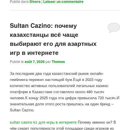
Publié dans
Divers
|
Laisser un commentaire
Sultan Cazino: почему
казахстанцы всё чаще
выбирают его для азартных
игр в интернете
Publié le
août 7, 2026
par
Thomas
За последние два года казахстанский рынок онлайн-
гемблинга пережил настоящий бум.Ещё в 2023 году
количество активных пользователей легальных казино-
платформ в Казахстане составляло около 480 тысяч
человек.К концу 2025 года эта цифра превысила 720 тысяч.И
значительная доля этого роста пришлась на один бренд –
Sultan Cazino.
sultan casino kz для игры в интернете
Почему именно он? В
чём секрет популярности этой площадки среди игроков из