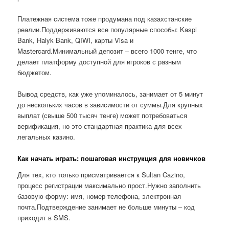
Платежная система тоже продумана под казахстанские
реалии.Поддерживаются все популярные способы: Kaspi
Bank, Halyk Bank, QIWI, карты Visa и
Mastercard.Минимальный депозит – всего 1000 тенге, что
делает платформу доступной для игроков с разным
бюджетом.
Вывод средств, как уже упоминалось, занимает от 5 минут
до нескольких часов в зависимости от суммы.Для крупных
выплат (свыше 500 тысяч тенге) может потребоваться
верификация, но это стандартная практика для всех
легальных казино.
Как начать играть: пошаговая инструкция для новичков
Для тех, кто только присматривается к Sultan Cazino,
процесс регистрации максимально прост.Нужно заполнить
базовую форму: имя, номер телефона, электронная
почта.Подтверждение занимает не больше минуты – код
приходит в SMS.