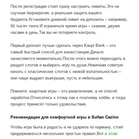
После регистрации стоит сразу настроить лимиты.Это не
скучная бюрократия, а реальная защита вашего
бюджета.Установите дневной лимит на депозиты – например,
50 тысяч тенге.И ограничьте время игры – скажем, двумя
часами в день.Так вы не потеряете контроль.
Первый депозит лучше сделать через Kaspi Bank – это
самый быстрый способ для казахстанцев.Деньги
зачисляются моментально.После этого можно переходить в
раздел слотов и выбирать игру по душе.Новичкам советую
начать с классических слотов с низкой волатильностью –
они чаще выдают выигрыши, пусть и небольшие.
Помните: азартные игры – это развлечение, а не способ
заработка.Относитесь к этому как к платному хобби, и тогда
процесс принесёт только удовольствие.
Рекомендации для комфортной игры в Sultan Cazino
Чтобы игра была в радость и не ударила по карману, стоит
придерживаться нескольких простых правил.Вот
в этом