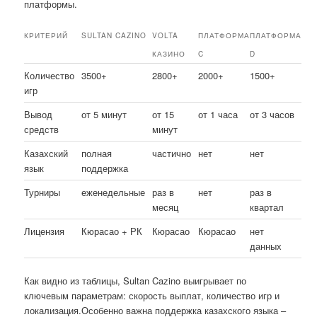
платформы.
КРИТЕРИЙ
SULTAN CAZINO
VOLTA
ПЛАТФОРМА
ПЛАТФОРМА
КАЗИНО
C
D
Количество
3500+
2800+
2000+
1500+
игр
Вывод
от 5 минут
от 15
от 1 часа
от 3 часов
средств
минут
Казахский
полная
частично
нет
нет
язык
поддержка
Турниры
еженедельные
раз в
нет
раз в
месяц
квартал
Лицензия
Кюрасао + РК
Кюрасао
Кюрасао
нет
данных
Как видно из таблицы, Sultan Cazino выигрывает по
ключевым параметрам: скорость выплат, количество игр и
локализация.Особенно важна поддержка казахского языка –