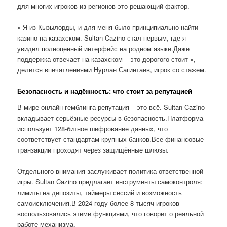
для многих игроков из регионов это решающий фактор.
« Я из Кызылорды, и для меня было принципиально найти
казино на казахском. Sultan Cazino стал первым, где я
увидел полноценный интерфейс на родном языке.Даже
поддержка отвечает на казахском – это дорогого стоит », –
делится впечатлениями Нурлан Сагинтаев, игрок со стажем.
Безопасность и надёжность: что стоит за репутацией
В мире онлайн-гемблинга репутация – это всё. Sultan Cazino
вкладывает серьёзные ресурсы в безопасность.Платформа
использует 128-битное шифрование данных, что
соответствует стандартам крупных банков.Все финансовые
транзакции проходят через защищённые шлюзы.
Отдельного внимания заслуживает политика ответственной
игры. Sultan Cazino предлагает инструменты самоконтроля:
лимиты на депозиты, таймеры сессий и возможность
самоисключения.В 2024 году более 8 тысяч игроков
воспользовались этими функциями, что говорит о реальной
работе механизма.