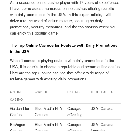
As a seasoned online casino player with 17 years of experience,
I have come across numerous online casinos offering roulette
with daily promotions in the USA. In this expert article, I will
delve into the world of online roulette, focusing on daily
promotions, security measures, and the top casinos where you
can enjoy this popular game.
The Top Online Casinos for Roulette with Daily Promotions
in the USA
When it comes to playing roulette with daily promotions in the
USA, it is crucial to choose a reputable and secure online casino.
Here are the top 3 online casinos that offer a wide range of
roulette games with exciting daily promotions:
ONLINE
OWNER
LICENSE
TERRITORIES
CASINO
Golden Lion
Blue Media N. V.
Curaçao
USA, Canada
Casino
Casinos
eGaming
BoVegas
Blue Media N. V.
Curaçao
USA, Canada,
Casino
Casinos
eGaming
Australia