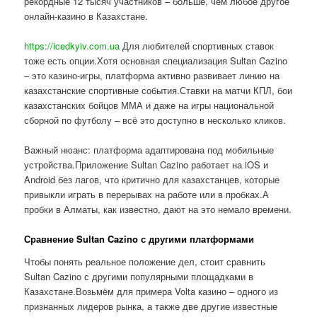
рекордные 12 тысяч участников – больше, чем любое другое
онлайн-казино в Казахстане.
https://icedkyiv.com.ua
Для любителей спортивных ставок
тоже есть опции.Хотя основная специализация Sultan Cazino
– это казино-игры, платформа активно развивает линию на
казахстанские спортивные события.Ставки на матчи КПЛ, бои
казахстанских бойцов ММА и даже на игры национальной
сборной по футболу – всё это доступно в несколько кликов.
Важный нюанс: платформа адаптирована под мобильные
устройства.Приложение Sultan Cazino работает на iOS и
Android без лагов, что критично для казахстанцев, которые
привыкли играть в перерывах на работе или в пробках.А
пробки в Алматы, как известно, дают на это немало времени.
Сравнение Sultan Cazino с другими платформами
Чтобы понять реальное положение дел, стоит сравнить
Sultan Cazino с другими популярными площадками в
Казахстане.Возьмём для примера Volta казино – одного из
признанных лидеров рынка, а также две другие известные