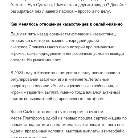
Алматы, Нур-Султана, Шымкента и других городов? Давайте
разбираться без лишнего пафоса – просто и по делу.
Как менялось отношение казахстанцев к онлайн-казино
Ещё лет пять назад среднестатистический казахстанец
относился к интернет-казино с изрядной долей
скепсиса.Слишком много было историй про обманутых
игроков, сайты-однодневки и непрозрачные условия вывода
средств.Но рынок менялся.
В 2023 году в Казахстане вступили в силу новые правила
регулирования азартных игр в интернете.Легальные
операторы получили чёткие лицензионные требования, а
игроки – гарантии выплат.Именно тогда начался активный
приток пользователей на проверенные платформы.
Sultan Cazino оказался в нужное время в нужном
месте.Платформа одной из первых прошла сертификацию по
новым стандартам и предложила казахстанцам то, чего они
ждали: прозрачные условия, быстрые выплаты и интерфейс
на казахском языке.