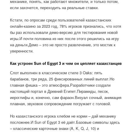
механике, понять, как работают множители, и только потом,
если захочется, переходить на реальные ставки.
Кстати, по опросам среди пользователей казахстанских
онлайн-казино за 2023 год, 78% игроков признались, что хотя
бы раз использовали демо-версию для тестирования новой
игры.И почти половина из них после этого решились на игру
на деньги.Демо – это не просто развлечение, это мостик к
уверенности.
Как устроен Sun of Egypt 3 и чем он цепляет казахстанцев
Слот выполнен в классическом стиле 3 Oaks: пять
барабанов, три ряда, 25 фиксированных линий выплат.Но
главная фишка – это атмосфера.Разработчики создали
настоящий портал в Древний Египет.Пирамиды, песок,
иероглифы и, конечно, сам фараон.Визуал сочный, анимация
плавная, звуковое сопровождение погружает с головой.
Но казахстанского игрока хлебом не корми – дай механику
посложнее.И Sun of Egypt 3 её даёт.Базовые символы здесь
– классические карточные знаки (A, K, Q, J, 10) и