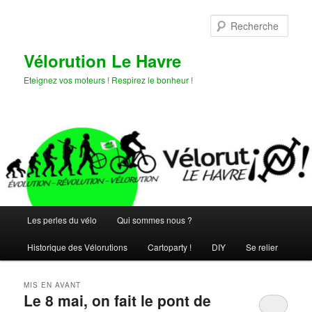
Aller
Aller
au
au
Rech
contenu
contenu
principal
secondaire
Vélorution Le Havre
Eteignez vos moteurs ! Respirez le bonheur !
Menu
Les perles du vélo
Qui sommes nous ?
principal
Historique des Vélorutions
Cartoparty !
DIY
Se relier
MIS EN AVANT
Le 8 mai, on fait le pont de