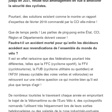
jusqu’en 2031, refuse tout aménagement en vue d’améliorer
la sécurité des cyclistes.
Pourtant, des solutions existent comme le montre un rapport
d’expertise de février 2019 commandé par la CCI elle-même !
Que de temps perdu ! Les parties de ping-pong entre État, CCI,
Région et Départements doivent cesser !
Faudra-t-il un accident mortel pour qu’enfin les décideurs
accèdent aux revendications de l’ensemble du monde du
vélo ?
Il est en effet rarissime que des fédérations pourtant très
différentes, telles que la FFC (cyclisme sportif), la FFV
(cyclotourisme), la FUB (cyclisme utilitaire ou quotidien) et
l’AF3V (réseau cyclable des voies vertes et véloroutes) se
retrouvent sur une même question ce qui montre bien qu’il est
plus que temps d’agir !
De nombreux touristes le traversent chaque année en empruntant
le trajet de la Vélomaritime ou de l’Euro Vélo 4, des cyclosportifs
normands l’utilisent très fréquemment lors de leurs sorties
hebdomadaires ou des salariés de la zone industrialo-portuaire