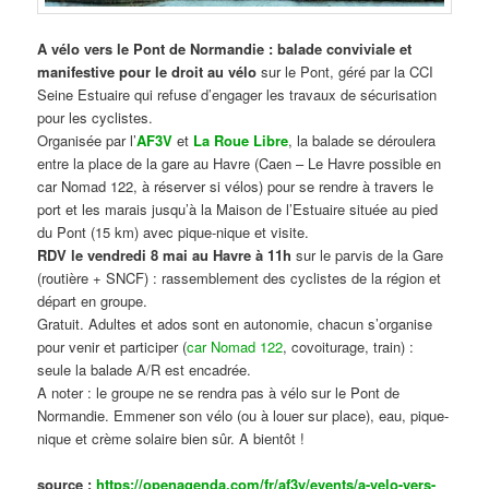
A vélo vers le Pont de Normandie : balade conviviale et
manifestive
pour le droit au vélo
sur le Pont, géré par la CCI
Seine Estuaire qui refuse d’engager les travaux de sécurisation
pour les cyclistes.
Organisée par l’
AF3V
et
La Roue Libre
, la balade se déroulera
entre la place de la gare au Havre (Caen – Le Havre possible en
car Nomad 122, à réserver si vélos) pour se rendre à travers le
port et les marais jusqu’à la Maison de l’Estuaire située au pied
du Pont (15 km) avec pique-nique et visite.
RDV le vendredi 8 mai au Havre à 11h
sur le parvis de la Gare
(routière + SNCF) : rassemblement des cyclistes de la région et
départ en groupe.
Gratuit. Adultes et ados sont en autonomie, chacun s’organise
pour venir et participer (
car Nomad 122
, covoiturage, train) :
seule la balade A/R est encadrée.
A noter : le groupe ne se rendra pas à vélo sur le Pont de
Normandie. Emmener son vélo (ou à louer sur place), eau, pique-
nique et crème solaire bien sûr. A bientôt !
source :
https://openagenda.com/fr/af3v/events/a-velo-vers-