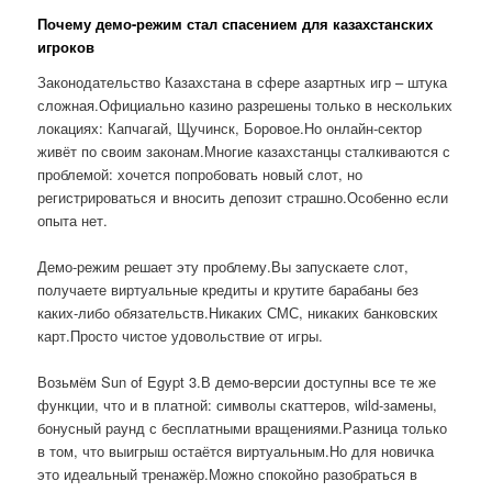
Почему демо-режим стал спасением для казахстанских
игроков
Законодательство Казахстана в сфере азартных игр – штука
сложная.Официально казино разрешены только в нескольких
локациях: Капчагай, Щучинск, Боровое.Но онлайн-сектор
живёт по своим законам.Многие казахстанцы сталкиваются с
проблемой: хочется попробовать новый слот, но
регистрироваться и вносить депозит страшно.Особенно если
опыта нет.
Демо-режим решает эту проблему.Вы запускаете слот,
получаете виртуальные кредиты и крутите барабаны без
каких-либо обязательств.Никаких СМС, никаких банковских
карт.Просто чистое удовольствие от игры.
Возьмём Sun of Egypt 3.В демо-версии доступны все те же
функции, что и в платной: символы скаттеров, wild-замены,
бонусный раунд с бесплатными вращениями.Разница только
в том, что выигрыш остаётся виртуальным.Но для новичка
это идеальный тренажёр.Можно спокойно разобраться в