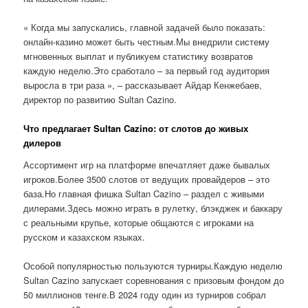
« Когда мы запускались, главной задачей было показать:
онлайн-казино может быть честным.Мы внедрили систему
мгновенных выплат и публикуем статистику возвратов
каждую неделю.Это сработало – за первый год аудитория
выросла в три раза », – рассказывает Айдар Кенжебаев,
директор по развитию Sultan Cazino.
Что предлагает Sultan Cazino: от слотов до живых
дилеров
Ассортимент игр на платформе впечатляет даже бывалых
игроков.Более 3500 слотов от ведущих провайдеров – это
база.Но главная фишка Sultan Cazino – раздел с живыми
дилерами.Здесь можно играть в рулетку, блэкджек и баккару
с реальными крупье, которые общаются с игроками на
русском и казахском языках.
Особой популярностью пользуются турниры.Каждую неделю
Sultan Cazino запускает соревнования с призовым фондом до
50 миллионов тенге.В 2024 году один из турниров собрал