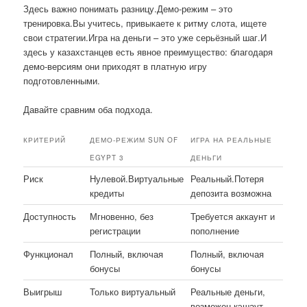
Здесь важно понимать разницу.Демо-режим – это
тренировка.Вы учитесь, привыкаете к ритму слота, ищете
свои стратегии.Игра на деньги – это уже серьёзный шаг.И
здесь у казахстанцев есть явное преимущество: благодаря
демо-версиям они приходят в платную игру
подготовленными.
Давайте сравним оба подхода.
КРИТЕРИЙ
ДЕМО-РЕЖИМ SUN OF
ИГРА НА РЕАЛЬНЫЕ
EGYPT 3
ДЕНЬГИ
Риск
Нулевой.Виртуальные
Реальный.Потеря
кредиты
депозита возможна
Доступность
Мгновенно, без
Требуется аккаунт и
регистрации
пополнение
Функционал
Полный, включая
Полный, включая
бонусы
бонусы
Выигрыш
Только виртуальный
Реальные деньги,
возможен кэшаут