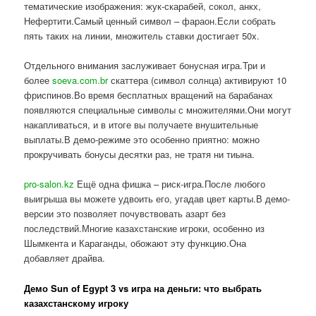
тематические изображения: жук-скарабей, сокол, анкх,
Нефертити.Самый ценный символ – фараон.Если собрать
пять таких на линии, множитель ставки достигает 50x.
Отдельного внимания заслуживает бонусная игра.Три и
более
soeva.com.br
скаттера (символ солнца) активируют 10
фриспинов.Во время бесплатных вращений на барабанах
появляются специальные символы с множителями.Они могут
накапливаться, и в итоге вы получаете внушительные
выплаты.В демо-режиме это особенно приятно: можно
прокручивать бонусы десятки раз, не тратя ни тиына.
pro-salon.kz
Ещё одна фишка – риск-игра.После любого
выигрыша вы можете удвоить его, угадав цвет карты.В демо-
версии это позволяет почувствовать азарт без
последствий.Многие казахстанские игроки, особенно из
Шымкента и Караганды, обожают эту функцию.Она
добавляет драйва.
Демо Sun of Egypt 3 vs игра на деньги: что выбрать
казахстанскому игроку