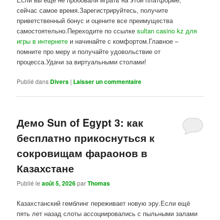
сейчас самое время.Зарегистрируйтесь, получите
приветственный бонус и оцените все преимущества
самостоятельно.Переходите по ссылке
sultan casino kz для
игры в интернете
и начинайте с комфортом.Главное –
помните про меру и получайте удовольствие от
процесса.Удачи за виртуальными столами!
Publié dans
Divers
|
Laisser un commentaire
Демо Sun of Egypt 3: как
бесплатно прикоснуться к
сокровищам фараонов в
Казахстане
Publié le
août 5, 2026
par
Thomas
Казахстанский гемблинг переживает новую эру.Если ещё
пять лет назад слоты ассоциировались с пыльными залами