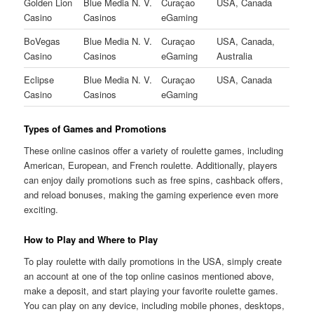
Golden Lion
Blue Media N. V.
Curaçao
USA, Canada
Casino
Casinos
eGaming
BoVegas
Blue Media N. V.
Curaçao
USA, Canada,
Casino
Casinos
eGaming
Australia
Eclipse
Blue Media N. V.
Curaçao
USA, Canada
Casino
Casinos
eGaming
Types of Games and Promotions
These online casinos offer a variety of roulette games, including
American, European, and French roulette. Additionally, players
can enjoy daily promotions such as free spins, cashback offers,
and reload bonuses, making the gaming experience even more
exciting.
How to Play and Where to Play
To play roulette with daily promotions in the USA, simply create
an account at one of the top online casinos mentioned above,
make a deposit, and start playing your favorite roulette games.
You can play on any device, including mobile phones, desktops,