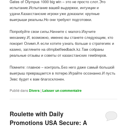
Gates of Olympus 1000 big win – это не просто слот.Это
испытание.Испытание вашей выдержки, интуиции и
удачи.Казахстанские игроки уже доказали: крупные
выигрыши реальны.Но они требуют подготовки.
Попробуйте свои силы.Начните с малого.Изучите
механику.И, возможно, именно вы станете следующим, кто
покорит Олимп.А если хотите узнать больше о стратегиях и
казино, загляните на olimpbetfeedback.kz.Там собраны
реальные отзывы и советы от казахстанских гемблеров.
Помните: главное – контроль.Без него даже самый большой
выигрыш превращается в потерю.Играйте осознанно.И пусть
Зевс будет к вам благосклонен.
Publié dans
Divers
|
Laisser un commentaire
Roulette with Daily
Promotions USA Secure: A