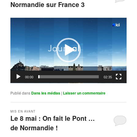
Normandie sur France 3
Publié le
mai 11, 2026
par
Steph
Lecteur
vidéo
00:00
02:35
Publié dans
Dans les médias
|
Laisser un commentaire
MIS EN AVANT
Le 8 mai : On fait le Pont …
de Normandie !