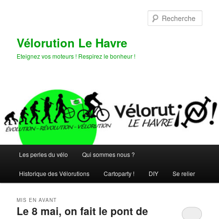
Aller
Aller
au
au
Rech
contenu
contenu
principal
secondaire
Vélorution Le Havre
Eteignez vos moteurs ! Respirez le bonheur !
Menu
Les perles du vélo
Qui sommes nous ?
principal
Historique des Vélorutions
Cartoparty !
DIY
Se relier
MIS EN AVANT
Le 8 mai, on fait le pont de