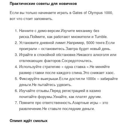
Практические советы для новичков
Если вы только начинаете играть в Gates of Olympus 1000,
вот что стоит запомнить.
Начните с демо-версии.Изучите механику без
риска.Поймите, как работают множители и Tumble.
Установите дневной лимит.Например, 5000 тенге.Если
проиграли – остановитесь.Завтра будет новый день.
Играйте в спокойной обстановке.Никакого алкоголя или
отвлекающих факторов.Сосредоточьтесь.
Используйте стратегию « одна ставка ».Не меняйте
размер ставки после каждого спина.Это снижает хаос.
Фиксируйте выигрыши.Если достигли 1000x – забирайте
деньги.Не пытайтесь удвоить.
Изучайте отзывы.Перед регистрацией в казино
почитайте форумы.Узнайте, как платят другим.
Помните про ответственность.Азартные игры – это
развлечение.Не ставьте последние деньги.
Олимп ждёт смелых