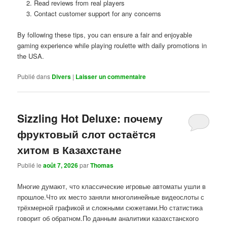
Read reviews from real players
Contact customer support for any concerns
By following these tips, you can ensure a fair and enjoyable
gaming experience while playing roulette with daily promotions in
the USA.
Publié dans
Divers
|
Laisser un commentaire
Sizzling Hot Deluxe: почему
фруктовый слот остаётся
хитом в Казахстане
Publié le
août 7, 2026
par
Thomas
Многие думают, что классические игровые автоматы ушли в
прошлое.Что их место заняли многолинейные видеослоты с
трёхмерной графикой и сложными сюжетами.Но статистика
говорит об обратном.По данным аналитики казахстанского