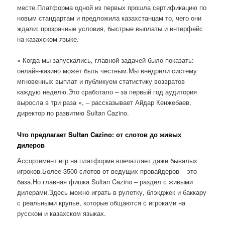
месте.Платформа одной из первых прошла сертификацию по
новым стандартам и предложила казахстанцам то, чего они
ждали: прозрачные условия, быстрые выплаты и интерфейс
на казахском языке.
« Когда мы запускались, главной задачей было показать:
онлайн-казино может быть честным.Мы внедрили систему
мгновенных выплат и публикуем статистику возвратов
каждую неделю.Это сработало – за первый год аудитория
выросла в три раза », – рассказывает Айдар Кенжебаев,
директор по развитию Sultan Cazino.
Что предлагает Sultan Cazino: от слотов до живых
дилеров
Ассортимент игр на платформе впечатляет даже бывалых
игроков.Более 3500 слотов от ведущих провайдеров – это
база.Но главная фишка Sultan Cazino – раздел с живыми
дилерами.Здесь можно играть в рулетку, блэкджек и баккару
с реальными крупье, которые общаются с игроками на
русском и казахском языках.