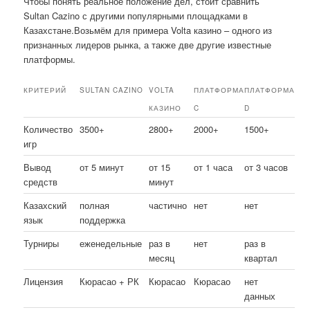
Чтобы понять реальное положение дел, стоит сравнить
Sultan Cazino с другими популярными площадками в
Казахстане.Возьмём для примера Volta казино – одного из
признанных лидеров рынка, а также две другие известные
платформы.
КРИТЕРИЙ
SULTAN CAZINO
VOLTA
ПЛАТФОРМА
ПЛАТФОРМА
КАЗИНО
C
D
Количество
3500+
2800+
2000+
1500+
игр
Вывод
от 5 минут
от 15
от 1 часа
от 3 часов
средств
минут
Казахский
полная
частично
нет
нет
язык
поддержка
Турниры
еженедельные
раз в
нет
раз в
месяц
квартал
Лицензия
Кюрасао + РК
Кюрасао
Кюрасао
нет
данных