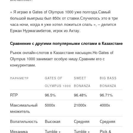
« Я играю в Gates of Olympus 1000 уже полгода.Самый
большой выигрыш был 850x от ставки.Случилось это в три
часа ночи, когда я уже хотел ложиться спать », – делится
Ержан Нурмагамбетов, игрок из Актау.
Сравнение с другими популярными слотами в Казахстане
Рынок онлайн-слотов в Казахстане насыщен.Но Gates of
Olympus 1000 занимает особую нишу.Сравним его с
конкурентами.
ПАРАМЕТР
GATES OF
SWEET
BIG BASS
OLYMPUS 1000
BONANZA
BONANZA
RTP
96.5%
96.48%
96.71%
Максимальный
5000x
21000x
4000x
множитель
Волатильность
Высокая
Средняя
Средняя
Механика
Tumble +
Tumble +
Pick &