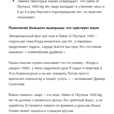
Тайминг.Некоторые игроки утверждают, что Gates of
Olympus 1000 big win чаще выпадает в утренние часы (с
6 до 9 утра).Научного подтверждения нет, но практика
показывает.
Психология большого выигрыша: что чувствует игрок
Эмоциональный фон при игре в Gates of Olympus 1000 –
отдельная тема.Когда множитель растёт, а барабаны
продолжают падать, сердце бьётся быстрее.Это состояние
называют « олимпийским драйвом ».
Казахстанские игроки описывают его по-своему. »Когда я
увидел 1000x, у меня задрожали руки.Я сидел в квартире в
Усть-Каменогорске и не мог поверить.Потом просто
выключил компьютер и пошёл гулять », – вспоминает Данияр
Сагинтаев.
Важно помнить: азарт – это игра. Gates of Olympus 1000 big
win не должен становиться целью.Это приятный бонус, а не
заработок.Установите лимиты по времени и деньгам.Иначе
Олимп может оказаться слишком крутым.