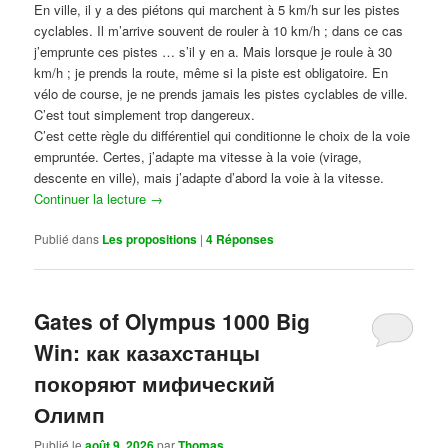
En ville, il y a des piétons qui marchent à 5 km/h sur les pistes
cyclables. Il m’arrive souvent de rouler à 10 km/h ; dans ce cas
j’emprunte ces pistes … s’il y en a. Mais lorsque je roule à 30
km/h ; je prends la route, même si la piste est obligatoire. En
vélo de course, je ne prends jamais les pistes cyclables de ville.
C’est tout simplement trop dangereux.
C’est cette règle du différentiel qui conditionne le choix de la voie
empruntée. Certes, j’adapte ma vitesse à la voie (virage,
descente en ville), mais j’adapte d’abord la voie à la vitesse.
Continuer la lecture
→
Publié dans
Les propositions
|
4
Réponses
Gates of Olympus 1000 Big
Win: как казахстанцы
покоряют мифический
Олимп
Publié le
août 9, 2026
par
Thomas