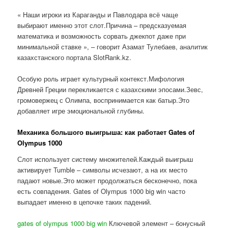
« Наши игроки из Караганды и Павлодара всё чаще
выбирают именно этот слот.Причина – предсказуемая
математика и возможность сорвать джекпот даже при
минимальной ставке », – говорит Азамат Тулебаев, аналитик
казахстанского портала SlotRank.kz.
Особую роль играет культурный контекст.Мифология
Древней Греции перекликается с казахскими эпосами.Зевс,
громовержец с Олимпа, воспринимается как батыр.Это
добавляет игре эмоциональной глубины.
Механика большого выигрыша: как работает Gates of
Olympus 1000
Слот использует систему множителей.Каждый выигрыш
активирует Tumble – символы исчезают, а на их место
падают новые.Это может продолжаться бесконечно, пока
есть совпадения. Gates of Olympus 1000 big win часто
выпадает именно в цепочке таких падений.
gates of olympus 1000 big win
Ключевой элемент – бонусный