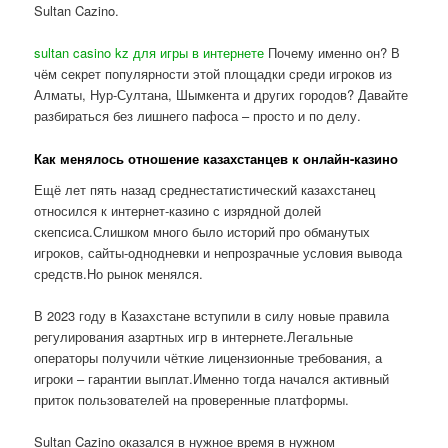
Sultan Cazino.
sultan casino kz для игры в интернете
Почему именно он? В
чём секрет популярности этой площадки среди игроков из
Алматы, Нур-Султана, Шымкента и других городов? Давайте
разбираться без лишнего пафоса – просто и по делу.
Как менялось отношение казахстанцев к онлайн-казино
Ещё лет пять назад среднестатистический казахстанец
относился к интернет-казино с изрядной долей
скепсиса.Слишком много было историй про обманутых
игроков, сайты-однодневки и непрозрачные условия вывода
средств.Но рынок менялся.
В 2023 году в Казахстане вступили в силу новые правила
регулирования азартных игр в интернете.Легальные
операторы получили чёткие лицензионные требования, а
игроки – гарантии выплат.Именно тогда начался активный
приток пользователей на проверенные платформы.
Sultan Cazino оказался в нужное время в нужном