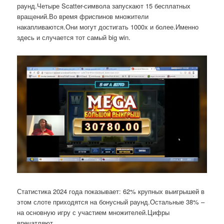
раунд.Четыре Scatter-символа запускают 15 бесплатных
вращений.Во время фриспинов множители
накапливаются.Они могут достигать 1000x и более.Именно
здесь и случается тот самый big win.
Статистика 2024 года показывает: 62% крупных выигрышей в
этом слоте приходятся на бонусный раунд.Остальные 38% –
на основную игру с участием множителей.Цифры
впечатляют.