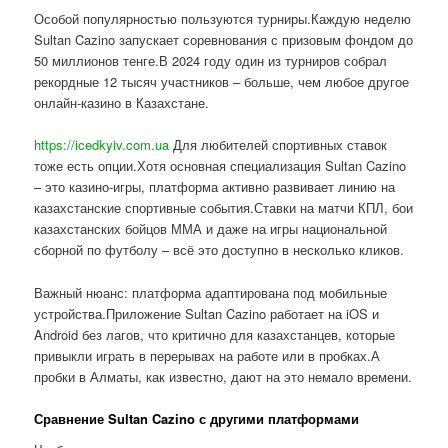
Особой популярностью пользуются турниры.Каждую неделю
Sultan Cazino запускает соревнования с призовым фондом до
50 миллионов тенге.В 2024 году один из турниров собрал
рекордные 12 тысяч участников – больше, чем любое другое
онлайн-казино в Казахстане.
https://icedkyiv.com.ua
Для любителей спортивных ставок
тоже есть опции.Хотя основная специализация Sultan Cazino
– это казино-игры, платформа активно развивает линию на
казахстанские спортивные события.Ставки на матчи КПЛ, бои
казахстанских бойцов ММА и даже на игры национальной
сборной по футболу – всё это доступно в несколько кликов.
Важный нюанс: платформа адаптирована под мобильные
устройства.Приложение Sultan Cazino работает на iOS и
Android без лагов, что критично для казахстанцев, которые
привыкли играть в перерывах на работе или в пробках.А
пробки в Алматы, как известно, дают на это немало времени.
Сравнение Sultan Cazino с другими платформами