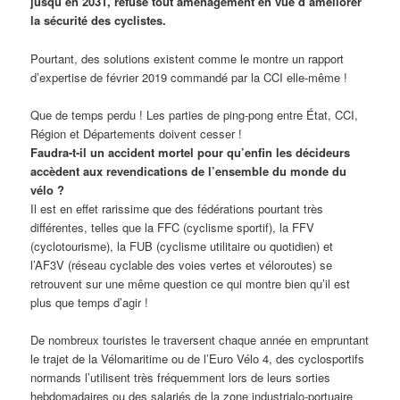
jusqu’en 2031, refuse tout aménagement en vue d’améliorer
la sécurité des cyclistes.
Pourtant, des solutions existent comme le montre un rapport
d’expertise de février 2019 commandé par la CCI elle-même !
Que de temps perdu ! Les parties de ping-pong entre État, CCI,
Région et Départements doivent cesser !
Faudra-t-il un accident mortel pour qu’enfin les décideurs
accèdent aux revendications de l’ensemble du monde du
vélo ?
Il est en effet rarissime que des fédérations pourtant très
différentes, telles que la FFC (cyclisme sportif), la FFV
(cyclotourisme), la FUB (cyclisme utilitaire ou quotidien) et
l’AF3V (réseau cyclable des voies vertes et véloroutes) se
retrouvent sur une même question ce qui montre bien qu’il est
plus que temps d’agir !
De nombreux touristes le traversent chaque année en empruntant
le trajet de la Vélomaritime ou de l’Euro Vélo 4, des cyclosportifs
normands l’utilisent très fréquemment lors de leurs sorties
hebdomadaires ou des salariés de la zone industrialo-portuaire