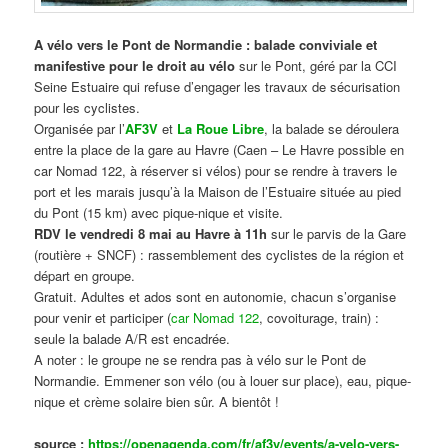
A vélo vers le Pont de Normandie : balade conviviale et
manifestive
pour le droit au vélo
sur le Pont, géré par la CCI
Seine Estuaire qui refuse d’engager les travaux de sécurisation
pour les cyclistes.
Organisée par l’
AF3V
et
La Roue Libre
, la balade se déroulera
entre la place de la gare au Havre (Caen – Le Havre possible en
car Nomad 122, à réserver si vélos) pour se rendre à travers le
port et les marais jusqu’à la Maison de l’Estuaire située au pied
du Pont (15 km) avec pique-nique et visite.
RDV le vendredi 8 mai au Havre à 11h
sur le parvis de la Gare
(routière + SNCF) : rassemblement des cyclistes de la région et
départ en groupe.
Gratuit. Adultes et ados sont en autonomie, chacun s’organise
pour venir et participer (
car Nomad 122
, covoiturage, train) :
seule la balade A/R est encadrée.
A noter : le groupe ne se rendra pas à vélo sur le Pont de
Normandie. Emmener son vélo (ou à louer sur place), eau, pique-
nique et crème solaire bien sûr. A bientôt !
source :
https://openagenda.com/fr/af3v/events/a-velo-vers-