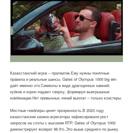
Казахстанский игрок – прагматик.Ему нужны понятные
правила и реальные шансы. Gates of Olympus 1000 big win
даёт именно это.Символы в виде драгоценных камней,
кубков и корон падают сверху, формируя выигрышные
комбинации.Нет привычных линий выплат – только кластеры.
Местные гемблеры ценят прозрачность.В 2023 году
казахстанские казино-агрегаторы зафиксировали рост
запросов на слоты с высоким RTP. Gates of Olympus 1000
демонстрирует возврат 96.5%.Это выше среднего по рынку.