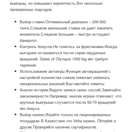
выигрыш, но повышают вероятность.Вот несколько
проверенных подходов.
Выбор ставки.Оптимальный диапазон – 200-500
тенге.Слишком маленькие ставки не дают накопить
множители.Слишком большие – быстро истощают
банкролл.
Контроль бонусов.Не гонитесь за фриспинами.Иногда
выгоднее остановиться после серии неудачных
вращений. Gates of Olympus 1000 big win требует
терпения.
Использование автоигры.Функция автовращений с
настройкой количества спинов помогает избежать
эмоциональных решений.Выставляйте лимиты.
Анализ истории.Ведите записи своих сессий.Замечайте
закономерности.Например, многие игроки отмечают, что
крупные выигрыши случаются после 50-70 вращений
без бонуса.
Выбор казино.Играйте только на лицензированных
площадках.В Казахстане это Volta казино, Olimpbet и
другие.Проверяйте наличие сертификатов.