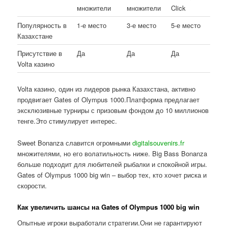
множители
множители
Click
Популярность в
1-е место
3-е место
5-е место
Казахстане
Присутствие в
Да
Да
Да
Volta казино
Volta казино, один из лидеров рынка Казахстана, активно
продвигает Gates of Olympus 1000.Платформа предлагает
эксклюзивные турниры с призовым фондом до 10 миллионов
тенге.Это стимулирует интерес.
Sweet Bonanza славится огромными
digitalsouvenirs.fr
множителями, но его волатильность ниже. Big Bass Bonanza
больше подходит для любителей рыбалки и спокойной игры.
Gates of Olympus 1000 big win – выбор тех, кто хочет риска и
скорости.
Как увеличить шансы на Gates of Olympus 1000 big win
Опытные игроки выработали стратегии.Они не гарантируют