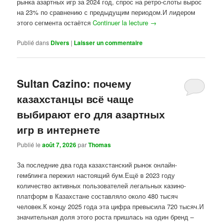
рынка азартных игр за 2024 год, спрос на ретро-слоты вырос
на 23% по сравнению с предыдущим периодом.И лидером
этого сегмента остаётся
Continuer la lecture
→
Publié dans
Divers
|
Laisser un commentaire
Sultan Cazino: почему
казахстанцы всё чаще
выбирают его для азартных
игр в интернете
Publié le
août 7, 2026
par
Thomas
За последние два года казахстанский рынок онлайн-
гемблинга пережил настоящий бум.Ещё в 2023 году
количество активных пользователей легальных казино-
платформ в Казахстане составляло около 480 тысяч
человек.К концу 2025 года эта цифра превысила 720 тысяч.И
значительная доля этого роста пришлась на один бренд –