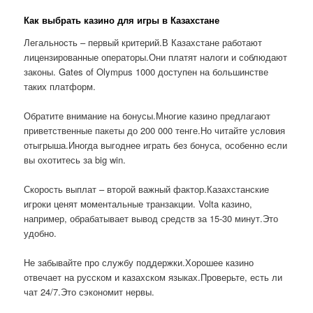
Как выбрать казино для игры в Казахстане
Легальность – первый критерий.В Казахстане работают
лицензированные операторы.Они платят налоги и соблюдают
законы. Gates of Olympus 1000 доступен на большинстве
таких платформ.
Обратите внимание на бонусы.Многие казино предлагают
приветственные пакеты до 200 000 тенге.Но читайте условия
отыгрыша.Иногда выгоднее играть без бонуса, особенно если
вы охотитесь за big win.
Скорость выплат – второй важный фактор.Казахстанские
игроки ценят моментальные транзакции. Volta казино,
например, обрабатывает вывод средств за 15-30 минут.Это
удобно.
Не забывайте про службу поддержки.Хорошее казино
отвечает на русском и казахском языках.Проверьте, есть ли
чат 24/7.Это сэкономит нервы.