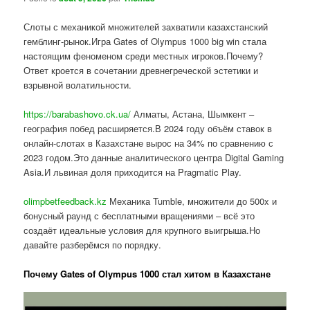
Слоты с механикой множителей захватили казахстанский
гемблинг-рынок.Игра Gates of Olympus 1000 big win стала
настоящим феноменом среди местных игроков.Почему?
Ответ кроется в сочетании древнегреческой эстетики и
взрывной волатильности.
https://barabashovo.ck.ua/
Алматы, Астана, Шымкент –
география побед расширяется.В 2024 году объём ставок в
онлайн-слотах в Казахстане вырос на 34% по сравнению с
2023 годом.Это данные аналитического центра Digital Gaming
Asia.И львиная доля приходится на Pragmatic Play.
olimpbetfeedback.kz
Механика Tumble, множители до 500x и
бонусный раунд с бесплатными вращениями – всё это
создаёт идеальные условия для крупного выигрыша.Но
давайте разберёмся по порядку.
Почему Gates of Olympus 1000 стал хитом в Казахстане