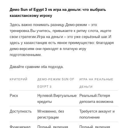
Демо Sun of Egypt 3 vs игра на деньги: что выбрать
казахстанскому игроку
Здесь важно понимать разницу.Демо-режим – это
тренировка.Вы учитесь, привыкаете к ритму слота, ищете
свои стратегии.Игра на деньги – это уже серьёзный шаг.И
здесь у казахстанцев есть явное преимущество: благодаря
демо-версиям они приходят в платную игру
подготовленными.
Давайте сравним оба подхода.
КРИТЕРИЙ
ДЕМО-РЕЖИМ SUN OF
ИГРА НА РЕАЛЬНЫЕ
EGYPT 3
ДЕНЬГИ
Риск
Нулевой.Виртуальные
Реальный.Потеря
кредиты
депозита возможна
Доступность
Мгновенно, без
Требуется аккаунт и
регистрации
пополнение
Функционал
Полный, включая
Полный, включая