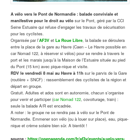
A vélo vers le Pont de Normandie : balade conviviale et
manifestive
pour le droit au vélo
sur le Pont, géré par la CCI
Seine Estuaire qui refuse d’engager les travaux de sécurisation
pour les cyclistes.
Organisée par l’
AF3V
et
La Roue Libre
, la balade se déroulera
entre la place de la gare au Havre (Caen – Le Havre possible en
car Nomad 122, à réserver si vélos) pour se rendre à travers le
port et les marais jusqu’à la Maison de l’Estuaire située au pied
du Pont (15 km) avec pique-nique et visite.
RDV le vendredi 8 mai au Havre à 11h
sur le parvis de la Gare
(routière + SNCF) : rassemblement des cyclistes de la région et
départ en groupe.
Gratuit. Adultes et ados sont en autonomie, chacun s’organise
pour venir et participer (
car Nomad 122
, covoiturage, train) :
seule la balade A/R est encadrée.
A noter : le groupe ne se rendra pas à vélo sur le Pont de
Normandie. Emmener son vélo (ou à louer sur place), eau, pique-
nique et crème solaire bien sûr. A bientôt !
source :
https://openagenda.com/fr/af3v/events/a-velo-vers-