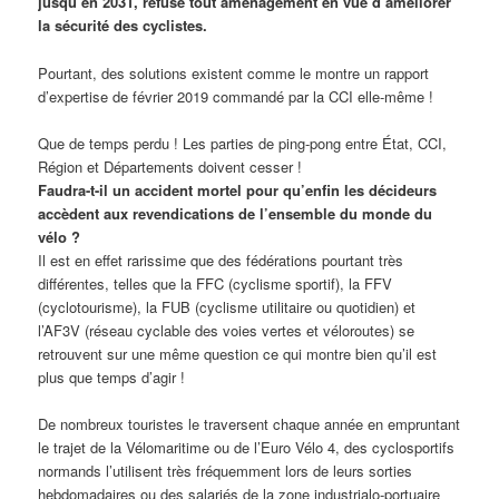
jusqu’en 2031, refuse tout aménagement en vue d’améliorer
la sécurité des cyclistes.
Pourtant, des solutions existent comme le montre un rapport
d’expertise de février 2019 commandé par la CCI elle-même !
Que de temps perdu ! Les parties de ping-pong entre État, CCI,
Région et Départements doivent cesser !
Faudra-t-il un accident mortel pour qu’enfin les décideurs
accèdent aux revendications de l’ensemble du monde du
vélo ?
Il est en effet rarissime que des fédérations pourtant très
différentes, telles que la FFC (cyclisme sportif), la FFV
(cyclotourisme), la FUB (cyclisme utilitaire ou quotidien) et
l’AF3V (réseau cyclable des voies vertes et véloroutes) se
retrouvent sur une même question ce qui montre bien qu’il est
plus que temps d’agir !
De nombreux touristes le traversent chaque année en empruntant
le trajet de la Vélomaritime ou de l’Euro Vélo 4, des cyclosportifs
normands l’utilisent très fréquemment lors de leurs sorties
hebdomadaires ou des salariés de la zone industrialo-portuaire