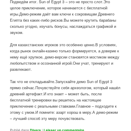
Подведём итог. Sun of Egypt 3 – это не просто слот.Это
целое приключение, которое начинается с бесплатной
игры.Демо-режим даёт вам ключи к сокровищам Древнего
Египта без каких-либо рисков.Вы можете крутить барабаны
сколько угодно, изучать бонусы, наслаждаться графикой и
звуком.
Для казахстанских игроков это особенно ценно.В условиях,
когда рынок онлайн-казино только формируется, а доверие к
нему ещё хрупкое, демо-версии становятся мостиком между
любопытством и осознанной игрой.Они учат, тренируют и
развлекают.
Так что не откладывайте.Запускайте демо Sun of Egypt 3
прямо сейчас.Почувствуйте себя археологом, который нашёл
древний артефакт.И кто знает – может быть, после
бесплатной тренировки вы решитесь на настоящее
приключение с реальными ставками.Главное – подходите к
этому с умом.И помните: азарт хорош в меру.А демо-режим
– лучший способ эту меру почувствовать.
Publié dans
Divers
|
Laisser un commentaire