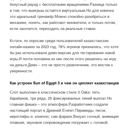
бонусный раунд с бесплатными вращениями.Разница только
в том, что выигрыш остаётся виртуальным.Но для новичка
это идеальный тренажёр.Можно спокойно разобраться в
механике, понять, как работают множители, и только потом,
если захочется, переходить на реальные ставки.
Кстати, по опросам среди пользователей казахстанских
онлайн-казино за 2023 год, 78% игроков признались, что хотя
бы раз использовали демо-версию для тестирования новой
игры.И почти половина из них после этого решились на игру
на деньги.Демо – это не просто развлечение, это мостик к
уверенности.
Как устроен Sun of Egypt 3 и чем он цепляет казахстанцев
Слот выполнен в классическом стиле 3 Oaks: пять
барабанов, три ряда, 25 фиксированных линий выплат.Но
главная фишка – это атмосфера.Разработчики создали
настоящий портал в Древний Египет.Пирамиды, песок,
иероглифы и, конечно, сам фараон.Визуал сочный, анимация
плавная, звуковое сопровождение погружает с головой.