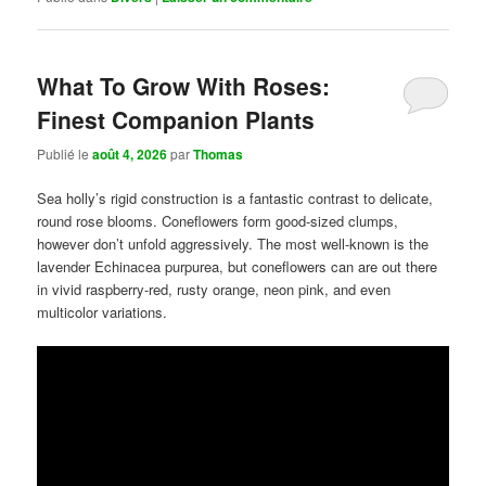
What To Grow With Roses:
Finest Companion Plants
Publié le
août 4, 2026
par
Thomas
Sea holly’s rigid construction is a fantastic contrast to delicate,
round rose blooms. Coneflowers form good-sized clumps,
however don’t unfold aggressively. The most well-known is the
lavender Echinacea purpurea, but coneflowers can are out there
in vivid raspberry-red, rusty orange, neon pink, and even
multicolor variations.