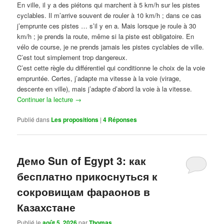
En ville, il y a des piétons qui marchent à 5 km/h sur les pistes
cyclables. Il m’arrive souvent de rouler à 10 km/h ; dans ce cas
j’emprunte ces pistes … s’il y en a. Mais lorsque je roule à 30
km/h ; je prends la route, même si la piste est obligatoire. En
vélo de course, je ne prends jamais les pistes cyclables de ville.
C’est tout simplement trop dangereux.
C’est cette règle du différentiel qui conditionne le choix de la voie
empruntée. Certes, j’adapte ma vitesse à la voie (virage,
descente en ville), mais j’adapte d’abord la voie à la vitesse.
Continuer la lecture
→
Publié dans
Les propositions
|
4
Réponses
Демо Sun of Egypt 3: как
бесплатно прикоснуться к
сокровищам фараонов в
Казахстане
Publié le
août 5, 2026
par
Thomas