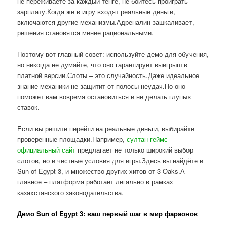
не переживаете за каждый тенге, не боитесь проиграть
зарплату.Когда же в игру входят реальные деньги,
включаются другие механизмы.Адреналин зашкаливает,
решения становятся менее рациональными.
Поэтому вот главный совет: используйте демо для обучения,
но никогда не думайте, что оно гарантирует выигрыш в
платной версии.Слоты – это случайность.Даже идеальное
знание механики не защитит от полосы неудач.Но оно
поможет вам вовремя остановиться и не делать глупых
ставок.
Если вы решите перейти на реальные деньги, выбирайте
проверенные площадки.Например,
султан геймс
официальный сайт
предлагает не только широкий выбор
слотов, но и честные условия для игры.Здесь вы найдёте и
Sun of Egypt 3, и множество других хитов от 3 Oaks.А
главное – платформа работает легально в рамках
казахстанского законодательства.
Демо Sun of Egypt 3: ваш первый шаг в мир фараонов