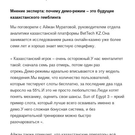
Мнение эксперта: почему демо-режим – это будущее
казахстанского гемблинга
Мы поговорили с Айжан Муратовой, руководителем отдела
аналитики казахстанской платформы BetTech KZ.Она
занимается исследованием рынка онлайн-казино уже более
семи лет и хорошо знает местную специфику.
« Казахстанский игрок – очень осторожный.У нас менталитет
такой: сначала семь раз отмерь, потом один раз
отрежь.Демо-режимы идеально вписываются в эту модель
поведения.Мы видим, что количество пользователей,
которые тестируют слоты бесплатно, за последние два года
выросло на 55%.И это не просто любопытство.Люди хотят
понять механику, оценить свои шансы. Sun of Egypt 3 – яркий
пример слота, который лучше всего осваивать именно в
демо.У него сложная бонусная система, и без
предварительной тренировки можно быстро
разочароваться ».
Айжан также отмечает, что казахстанские операторы всё