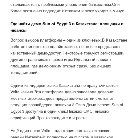
сталкиваются с проблемами управления банкроллом.Они
более осознанно подходят к ставкам и реже уходят в минус.
Где найти демо Sun of Egypt 3 в Казахстане: площадки и
нюансы
Вопрос выбора платформы – один из ключевых.В Казахстане
работает множество онлайн-казино, но не все предлагают
качественный демо-доступ.Некоторые требуют регистрации,
другие ограничивают время игры.Идеальный вариант –
площадка, где демо-режим открыт сразу, без лишних
телодвижений.
Одним из лидеров рынка Казахстана по праву считается
Volta казино.Эта платформа давно завоевала доверие
местных игроков.Здесь представлены сотни слотов от
ведущих провайдеров, включая 3 Oaks.Демо-версия Sun of
Egypt 3 доступна в один клик.Никаких СМС, никаких
верификаций.Просто заходите и играете.
Ещё один плюс Volta – адаптация под казахстанские
реалии.Интерфейс полностью на русском и казахском