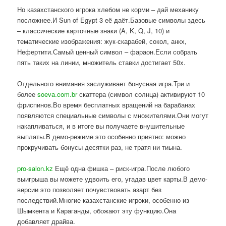
Но казахстанского игрока хлебом не корми – дай механику
посложнее.И Sun of Egypt 3 её даёт.Базовые символы здесь
– классические карточные знаки (A, K, Q, J, 10) и
тематические изображения: жук-скарабей, сокол, анкх,
Нефертити.Самый ценный символ – фараон.Если собрать
пять таких на линии, множитель ставки достигает 50x.
Отдельного внимания заслуживает бонусная игра.Три и
более
soeva.com.br
скаттера (символ солнца) активируют 10
фриспинов.Во время бесплатных вращений на барабанах
появляются специальные символы с множителями.Они могут
накапливаться, и в итоге вы получаете внушительные
выплаты.В демо-режиме это особенно приятно: можно
прокручивать бонусы десятки раз, не тратя ни тиына.
pro-salon.kz
Ещё одна фишка – риск-игра.После любого
выигрыша вы можете удвоить его, угадав цвет карты.В демо-
версии это позволяет почувствовать азарт без
последствий.Многие казахстанские игроки, особенно из
Шымкента и Караганды, обожают эту функцию.Она
добавляет драйва.