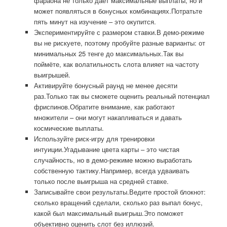
фараона не только даёт максимальные выплаты, но и
может появляться в бонусных комбинациях.Потратьте
пять минут на изучение – это окупится.
Экспериментируйте с размером ставки.В демо-режиме
вы не рискуете, поэтому пробуйте разные варианты: от
минимальных 25 тенге до максимальных.Так вы
поймёте, как волатильность слота влияет на частоту
выигрышей.
Активируйте бонусный раунд не менее десяти
раз.Только так вы сможете оценить реальный потенциал
фриспинов.Обратите внимание, как работают
множители – они могут накапливаться и давать
космические выплаты.
Используйте риск-игру для тренировки
интуиции.Угадывание цвета карты – это чистая
случайность, но в демо-режиме можно выработать
собственную тактику.Например, всегда удваивать
только после выигрыша на средней ставке.
Записывайте свои результаты.Ведите простой блокнот:
сколько вращений сделали, сколько раз выпал бонус,
какой был максимальный выигрыш.Это поможет
объективно оценить слот без иллюзий.