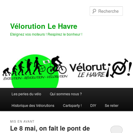
Aller
Aller
au
au
Rech
contenu
contenu
principal
secondaire
Vélorution Le Havre
Eteignez vos moteurs ! Respirez le bonheur !
Menu
Les perles du vélo
Qui sommes nous ?
principal
Historique des Vélorutions
Cartoparty !
DIY
Se relier
MIS EN AVANT
Le 8 mai, on fait le pont de