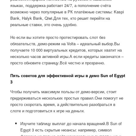
языках, поддержка работает 24/7, а пополнение счёта
возможно через популярные в РК платёжные системы: Kaspi
Bank, Halyk Bank, Qiwi.Для тех, кто решит перейти на
реальные ставки, это очень удобно.
Но если вы хотите просто протестировать слот без
обязательств, демо-режим на Volta – идеальный выбор.Вы
получаете 10 000 виртуальных кредитов, которых хватит на
несколько часов активной игры.А если кредиты закончатся –
просто обновите страницу.Всё честно и прозрачно.
Пять советов для эффективной игры в демо Sun of Egypt
3
Чтобы получить максимум пользы от демо-версии, стоит
придерживаться нескольких простых правил.Они помогут не
просто скоротать время, а действительно разобраться в
слоте и подготовиться к игре на деньги.
Изучите таблицу выплат до начала вращений.В Sun of
Egypt 3 есть скрытые нюансы: например, символ