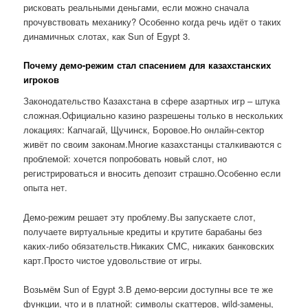
рисковать реальными деньгами, если можно сначала
прочувствовать механику? Особенно когда речь идёт о таких
динамичных слотах, как Sun of Egypt 3.
Почему демо-режим стал спасением для казахстанских
игроков
Законодательство Казахстана в сфере азартных игр – штука
сложная.Официально казино разрешены только в нескольких
локациях: Капчагай, Щучинск, Боровое.Но онлайн-сектор
живёт по своим законам.Многие казахстанцы сталкиваются с
проблемой: хочется попробовать новый слот, но
регистрироваться и вносить депозит страшно.Особенно если
опыта нет.
Демо-режим решает эту проблему.Вы запускаете слот,
получаете виртуальные кредиты и крутите барабаны без
каких-либо обязательств.Никаких СМС, никаких банковских
карт.Просто чистое удовольствие от игры.
Возьмём Sun of Egypt 3.В демо-версии доступны все те же
функции, что и в платной: символы скаттеров, wild-замены,