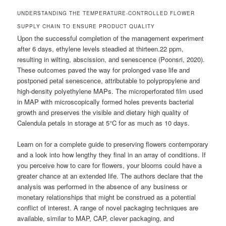
UNDERSTANDING THE TEMPERATURE-CONTROLLED FLOWER
SUPPLY CHAIN TO ENSURE PRODUCT QUALITY
Upon the successful completion of the management experiment
after 6 days, ethylene levels steadied at thirteen.22 ppm,
resulting in wilting, abscission, and senescence (Poonsri, 2020).
These outcomes paved the way for prolonged vase life and
postponed petal senescence, attributable to polypropylene and
high-density polyethylene MAPs. The microperforated film used
in MAP with microscopically formed holes prevents bacterial
growth and preserves the visible and dietary high quality of
Calendula petals in storage at 5°C for as much as 10 days.
Learn on for a complete guide to preserving flowers contemporary
and a look into how lengthy they final in an array of conditions. If
you perceive how to care for flowers, your blooms could have a
greater chance at an extended life. The authors declare that the
analysis was performed in the absence of any business or
monetary relationships that might be construed as a potential
conflict of interest. A range of novel packaging techniques are
available, similar to MAP, CAP, clever packaging, and