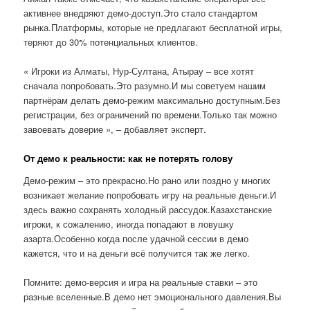
активнее внедряют демо-доступ.Это стало стандартом
рынка.Платформы, которые не предлагают бесплатной игры,
теряют до 30% потенциальных клиентов.
« Игроки из Алматы, Нур-Султана, Атырау – все хотят
сначала попробовать.Это разумно.И мы советуем нашим
партнёрам делать демо-режим максимально доступным.Без
регистрации, без ограничений по времени.Только так можно
завоевать доверие », – добавляет эксперт.
От демо к реальности: как не потерять голову
Демо-режим – это прекрасно.Но рано или поздно у многих
возникает желание попробовать игру на реальные деньги.И
здесь важно сохранять холодный рассудок.Казахстанские
игроки, к сожалению, иногда попадают в ловушку
азарта.Особенно когда после удачной сессии в демо
кажется, что и на деньги всё получится так же легко.
Помните: демо-версия и игра на реальные ставки – это
разные вселенные.В демо нет эмоционального давления.Вы