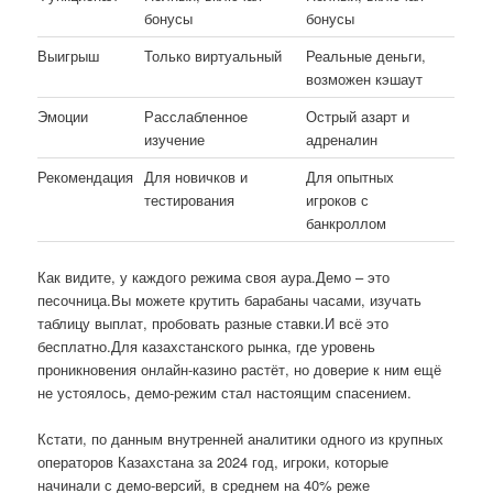
бонусы
бонусы
Выигрыш
Только виртуальный
Реальные деньги,
возможен кэшаут
Эмоции
Расслабленное
Острый азарт и
изучение
адреналин
Рекомендация
Для новичков и
Для опытных
тестирования
игроков с
банкроллом
Как видите, у каждого режима своя аура.Демо – это
песочница.Вы можете крутить барабаны часами, изучать
таблицу выплат, пробовать разные ставки.И всё это
бесплатно.Для казахстанского рынка, где уровень
проникновения онлайн-казино растёт, но доверие к ним ещё
не устоялось, демо-режим стал настоящим спасением.
Кстати, по данным внутренней аналитики одного из крупных
операторов Казахстана за 2024 год, игроки, которые
начинали с демо-версий, в среднем на 40% реже