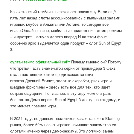
Казахстанский гемблинг переживает новую эру.Если ещё
пять лет назад слоты ассоциировались с пыльными залами
игровых клубов в Алматы или Астане, то сегодня всё
иначе.Онлайн-казино, мобильные приложения, демо-режимы
– индустрия шагнула далеко вперёд.И на этом фоне
особенно ярко выделяется один продукт – слот Sun of Egypt
3.
султан геймс официальный сайт
Почему именно он? Потому
что третья часть знаменитой серии от провайдера 3 Oaks
стала настоящим хитом среди казахстанских
игроков.Древний Египет, золотые скарабеи, риск-игра и
щедрые фриспины – здесь есть всё для тех, кто ищет
острые ощущения.Но главное: в эту игру можно играть
бесплатно.Демо-версия Sun of Egypt 3 доступна каждому, и
это меняет правила игры.
В 2024 году, по данным аналитиков казахстанского iGaming-
рынка, более 62% новых игроков начинают знакомство со
слотами именно через демо-режимы.Это логично: зачем