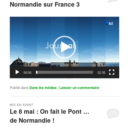
Normandie sur France 3
Publié le
mai 11, 2026
par
Steph
Lecteur
vidéo
00:00
02:35
Publié dans
Dans les médias
|
Laisser un commentaire
MIS EN AVANT
Le 8 mai : On fait le Pont …
de Normandie !