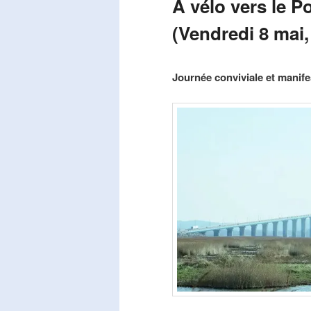
A vélo vers le P
(Vendredi 8 mai,
Publié le
mars 29, 2026
par
Steph
Journée conviviale et manifes