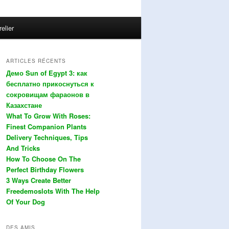
relier
ARTICLES RÉCENTS
Демо Sun of Egypt 3: как
бесплатно прикоснуться к
сокровищам фараонов в
Казахстане
What To Grow With Roses:
Finest Companion Plants
Delivery Techniques, Tips
And Tricks
How To Choose On The
Perfect Birthday Flowers
3 Ways Create Better
Freedemoslots With The Help
Of Your Dog
DES AMIS