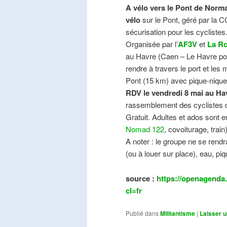
A vélo vers le Pont de Norma
vélo
sur le Pont, géré par la C
sécurisation pour les cyclistes
Organisée par l’
AF3V
et
La Ro
au Havre (Caen – Le Havre pos
rendre à travers le port et les
Pont (15 km) avec pique-nique e
RDV le vendredi 8 mai au Ha
rassemblement des cyclistes de
Gratuit. Adultes et ados sont e
Nomad 122
, covoiturage, trai
A noter : le groupe ne se ren
(ou à louer sur place), eau, piq
source :
https://openagenda.
cl=fr
Publié dans
Militantisme
|
Laisser 