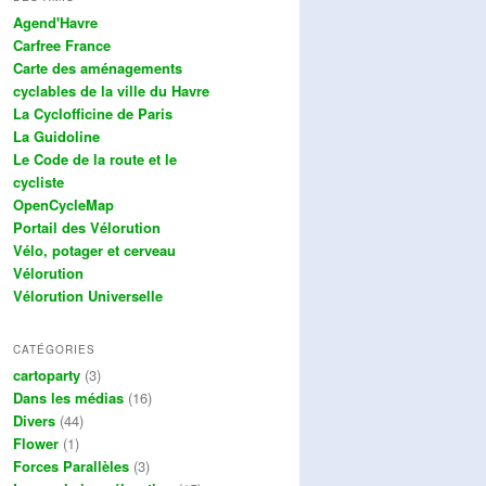
Agend'Havre
Carfree France
Carte des aménagements
cyclables de la ville du Havre
La Cyclofficine de Paris
La Guidoline
Le Code de la route et le
cycliste
OpenCycleMap
Portail des Vélorution
Vélo, potager et cerveau
Vélorution
Vélorution Universelle
CATÉGORIES
cartoparty
(3)
Dans les médias
(16)
Divers
(44)
Flower
(1)
Forces Parallèles
(3)