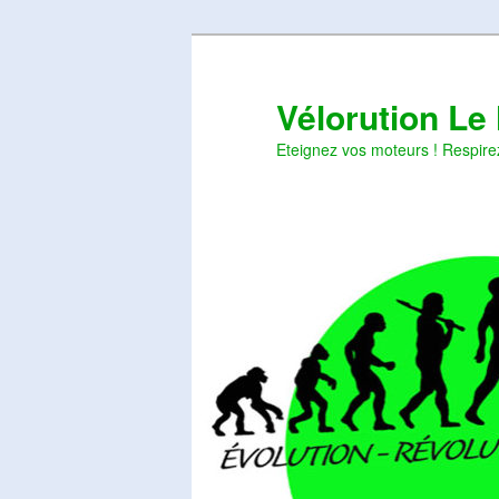
Aller
Aller
au
au
contenu
contenu
Vélorution Le
principal
secondaire
Eteignez vos moteurs ! Respire