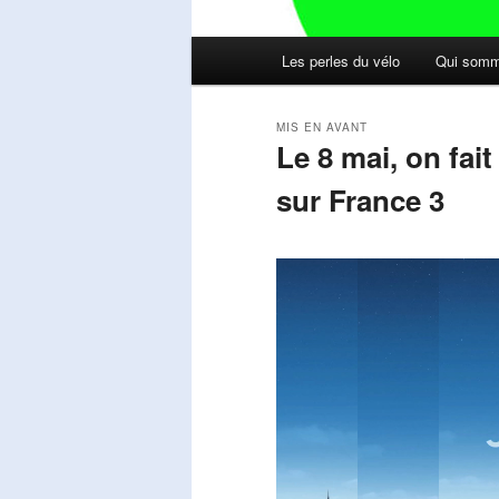
Menu
Les perles du vélo
Qui somm
principal
MIS EN AVANT
Le 8 mai, on fai
sur France 3
Publié le
mai 11, 2026
par
Steph
Lecteur
vidéo