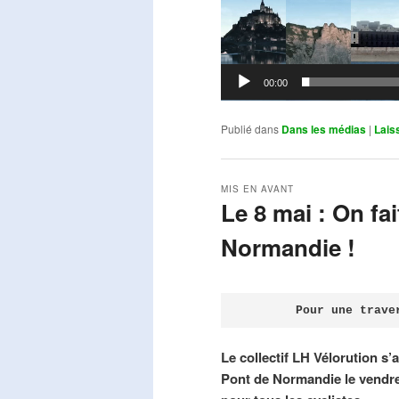
00:00
Publié dans
Dans les médias
|
Lais
MIS EN AVANT
Le 8 mai : On fa
Normandie !
Publié le
avril 18, 2026
par
Steph
Pour une trave
Le collectif LH Vélorution s’
Pont de Normandie le vendre