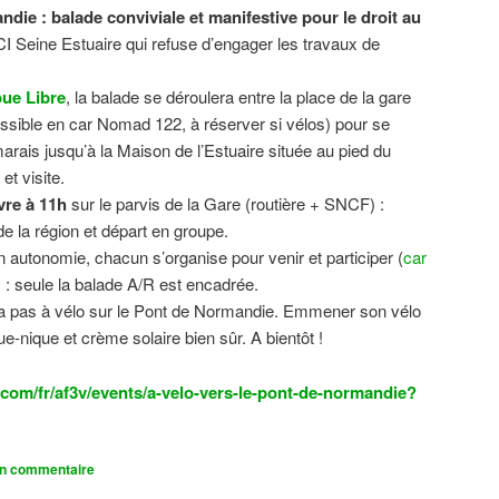
ndie : balade conviviale et manifestive
pour le droit au
CI Seine Estuaire qui refuse d’engager les travaux de
.
ue Libre
, la balade se déroulera entre la place de la gare
sible en car Nomad 122, à réserver si vélos) pour se
 marais jusqu’à la Maison de l’Estuaire située au pied du
t visite.
vre à 11h
sur le parvis de la Gare (routière + SNCF) :
 la région et départ en groupe.
n autonomie, chacun s’organise pour venir et participer (
car
n) : seule la balade A/R est encadrée.
dra pas à vélo sur le Pont de Normandie. Emmener son vélo
ue-nique et crème solaire bien sûr. A bientôt !
com/fr/af3v/events/a-velo-vers-le-pont-de-normandie?
un commentaire