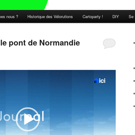
es nous ?
Historique des Vélorutions
Cartoparty !
DIY
Se 
t le pont de Normandie