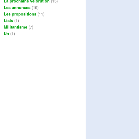
La prochaine vélorution
(15)
Les annonces
(19)
Les propositions
(11)
Lists
(1)
Militantisme
(7)
Un
(1)