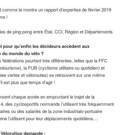
nt comme le montre un rapport d’expertise de février 2019
me !
ies de ping-pong entre État, CCI, Région et Départements
el pour qu’enfin les décideurs accèdent aux
e du monde du vélo ?
s fédérations pourtant très différentes, telles que la FFC
otourisme), la FUB (cyclisme utilitaire ou quotidien) et
oies vertes et véloroutes) se retrouvent sur une même
il est plus que temps d’agir !
rsent chaque année en empruntant le trajet de la
 4, des cyclosportifs normands l’utilisent très fréquemment
ires ou des salariés de la zone industrialo-portuaire
Seine l’utilisent pour leur déplacements quotidiens…
H Vélorution demande :