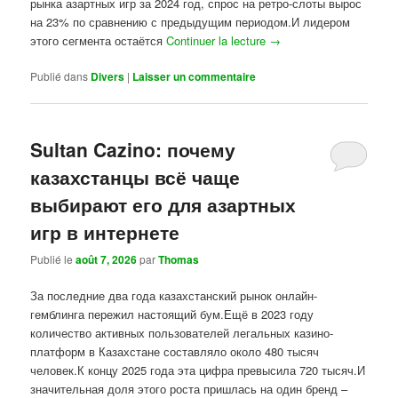
рынка азартных игр за 2024 год, спрос на ретро-слоты вырос
на 23% по сравнению с предыдущим периодом.И лидером
этого сегмента остаётся
Continuer la lecture
→
Publié dans
Divers
|
Laisser un commentaire
Sultan Cazino: почему
казахстанцы всё чаще
выбирают его для азартных
игр в интернете
Publié le
août 7, 2026
par
Thomas
За последние два года казахстанский рынок онлайн-
гемблинга пережил настоящий бум.Ещё в 2023 году
количество активных пользователей легальных казино-
платформ в Казахстане составляло около 480 тысяч
человек.К концу 2025 года эта цифра превысила 720 тысяч.И
значительная доля этого роста пришлась на один бренд –