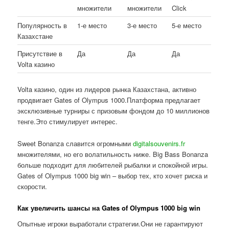
множители
множители
Click
Популярность в
1-е место
3-е место
5-е место
Казахстане
Присутствие в
Да
Да
Да
Volta казино
Volta казино, один из лидеров рынка Казахстана, активно
продвигает Gates of Olympus 1000.Платформа предлагает
эксклюзивные турниры с призовым фондом до 10 миллионов
тенге.Это стимулирует интерес.
Sweet Bonanza славится огромными
digitalsouvenirs.fr
множителями, но его волатильность ниже. Big Bass Bonanza
больше подходит для любителей рыбалки и спокойной игры.
Gates of Olympus 1000 big win – выбор тех, кто хочет риска и
скорости.
Как увеличить шансы на Gates of Olympus 1000 big win
Опытные игроки выработали стратегии.Они не гарантируют