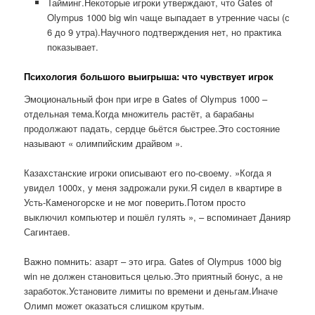
Тайминг.Некоторые игроки утверждают, что Gates of
Olympus 1000 big win чаще выпадает в утренние часы (с
6 до 9 утра).Научного подтверждения нет, но практика
показывает.
Психология большого выигрыша: что чувствует игрок
Эмоциональный фон при игре в Gates of Olympus 1000 –
отдельная тема.Когда множитель растёт, а барабаны
продолжают падать, сердце бьётся быстрее.Это состояние
называют « олимпийским драйвом ».
Казахстанские игроки описывают его по-своему. »Когда я
увидел 1000x, у меня задрожали руки.Я сидел в квартире в
Усть-Каменогорске и не мог поверить.Потом просто
выключил компьютер и пошёл гулять », – вспоминает Данияр
Сагинтаев.
Важно помнить: азарт – это игра. Gates of Olympus 1000 big
win не должен становиться целью.Это приятный бонус, а не
заработок.Установите лимиты по времени и деньгам.Иначе
Олимп может оказаться слишком крутым.