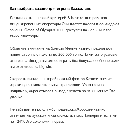
Как выбрать казино для игры в Казахстане
Легальность – первый критерий.В Казахстане работают
лицензированные операторы.Они платят налоги и соблюдают
законы. Gates of Olympus 1000 доступен на большинстве
таких платформ.
Обратите внимание на бонусы.Многие казино предлагают
приветственные пакеты до 200 000 тенге.Но читайте условия
отыгрыша.Иногда выгоднее играть без бонуса, особенно если
вы охотитесь за big win.
Скорость выплат – второй важный фактор.Казахстанские
игроки ценят моментальные транзакции. Volta казино,
например, обрабатывает вывод средств за 15-30 минут.Это
удобно.
Не забывайте про службу поддержки.Хорошее казино
отвечает на русском и казахском языках.Проверьте, есть ли
чат 24/7.Это сэкономит нервы.