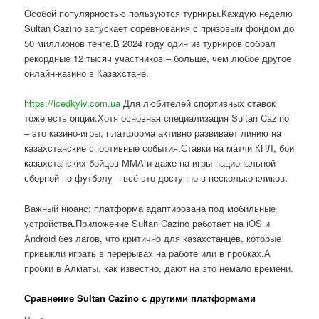
Особой популярностью пользуются турниры.Каждую неделю
Sultan Cazino запускает соревнования с призовым фондом до
50 миллионов тенге.В 2024 году один из турниров собрал
рекордные 12 тысяч участников – больше, чем любое другое
онлайн-казино в Казахстане.
https://icedkyiv.com.ua
Для любителей спортивных ставок
тоже есть опции.Хотя основная специализация Sultan Cazino
– это казино-игры, платформа активно развивает линию на
казахстанские спортивные события.Ставки на матчи КПЛ, бои
казахстанских бойцов ММА и даже на игры национальной
сборной по футболу – всё это доступно в несколько кликов.
Важный нюанс: платформа адаптирована под мобильные
устройства.Приложение Sultan Cazino работает на iOS и
Android без лагов, что критично для казахстанцев, которые
привыкли играть в перерывах на работе или в пробках.А
пробки в Алматы, как известно, дают на это немало времени.
Сравнение Sultan Cazino с другими платформами