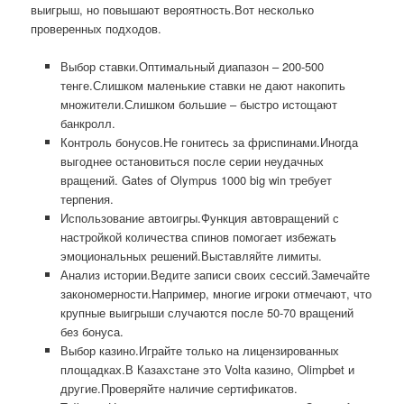
выигрыш, но повышают вероятность.Вот несколько
проверенных подходов.
Выбор ставки.Оптимальный диапазон – 200-500
тенге.Слишком маленькие ставки не дают накопить
множители.Слишком большие – быстро истощают
банкролл.
Контроль бонусов.Не гонитесь за фриспинами.Иногда
выгоднее остановиться после серии неудачных
вращений. Gates of Olympus 1000 big win требует
терпения.
Использование автоигры.Функция автовращений с
настройкой количества спинов помогает избежать
эмоциональных решений.Выставляйте лимиты.
Анализ истории.Ведите записи своих сессий.Замечайте
закономерности.Например, многие игроки отмечают, что
крупные выигрыши случаются после 50-70 вращений
без бонуса.
Выбор казино.Играйте только на лицензированных
площадках.В Казахстане это Volta казино, Olimpbet и
другие.Проверяйте наличие сертификатов.