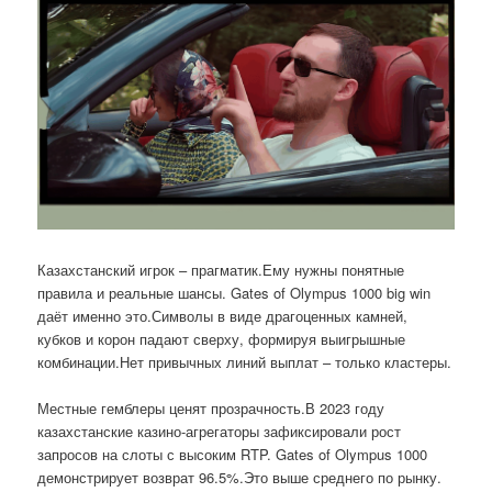
Казахстанский игрок – прагматик.Ему нужны понятные
правила и реальные шансы. Gates of Olympus 1000 big win
даёт именно это.Символы в виде драгоценных камней,
кубков и корон падают сверху, формируя выигрышные
комбинации.Нет привычных линий выплат – только кластеры.
Местные гемблеры ценят прозрачность.В 2023 году
казахстанские казино-агрегаторы зафиксировали рост
запросов на слоты с высоким RTP. Gates of Olympus 1000
демонстрирует возврат 96.5%.Это выше среднего по рынку.