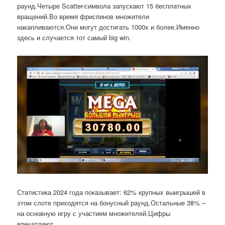
раунд.Четыре Scatter-символа запускают 15 бесплатных
вращений.Во время фриспинов множители
накапливаются.Они могут достигать 1000x и более.Именно
здесь и случается тот самый big win.
Статистика 2024 года показывает: 62% крупных выигрышей в
этом слоте приходятся на бонусный раунд.Остальные 38% –
на основную игру с участием множителей.Цифры
впечатляют.