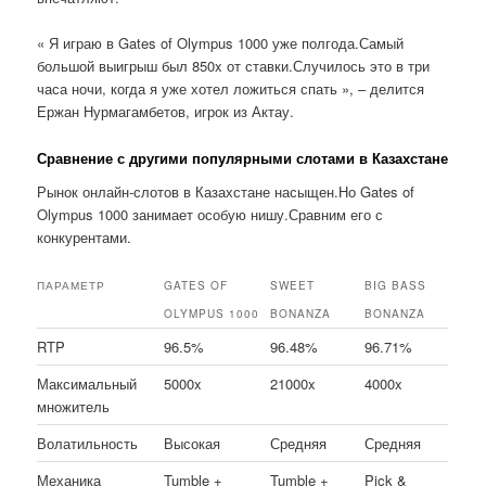
« Я играю в Gates of Olympus 1000 уже полгода.Самый
большой выигрыш был 850x от ставки.Случилось это в три
часа ночи, когда я уже хотел ложиться спать », – делится
Ержан Нурмагамбетов, игрок из Актау.
Сравнение с другими популярными слотами в Казахстане
Рынок онлайн-слотов в Казахстане насыщен.Но Gates of
Olympus 1000 занимает особую нишу.Сравним его с
конкурентами.
ПАРАМЕТР
GATES OF
SWEET
BIG BASS
OLYMPUS 1000
BONANZA
BONANZA
RTP
96.5%
96.48%
96.71%
Максимальный
5000x
21000x
4000x
множитель
Волатильность
Высокая
Средняя
Средняя
Механика
Tumble +
Tumble +
Pick &