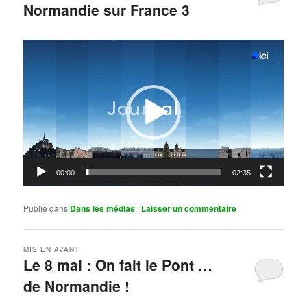
Normandie sur France 3
Publié le
mai 11, 2026
par
Steph
Lecteur
vidéo
00:00
02:35
Publié dans
Dans les médias
|
Laisser un commentaire
MIS EN AVANT
Le 8 mai : On fait le Pont …
de Normandie !