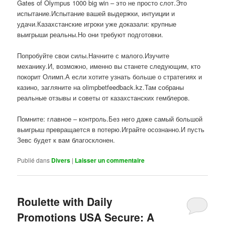
Gates of Olympus 1000 big win – это не просто слот.Это
испытание.Испытание вашей выдержки, интуиции и
удачи.Казахстанские игроки уже доказали: крупные
выигрыши реальны.Но они требуют подготовки.
Попробуйте свои силы.Начните с малого.Изучите
механику.И, возможно, именно вы станете следующим, кто
покорит Олимп.А если хотите узнать больше о стратегиях и
казино, загляните на olimpbetfeedback.kz.Там собраны
реальные отзывы и советы от казахстанских гемблеров.
Помните: главное – контроль.Без него даже самый большой
выигрыш превращается в потерю.Играйте осознанно.И пусть
Зевс будет к вам благосклонен.
Publié dans
Divers
|
Laisser un commentaire
Roulette with Daily
Promotions USA Secure: A