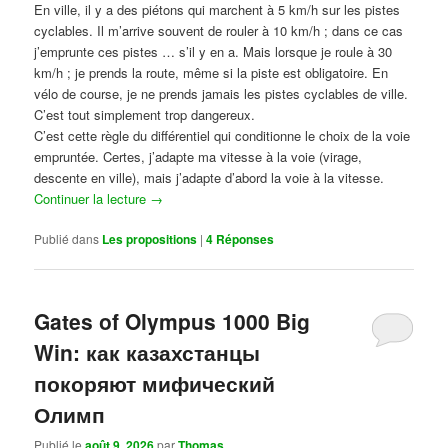
En ville, il y a des piétons qui marchent à 5 km/h sur les pistes
cyclables. Il m’arrive souvent de rouler à 10 km/h ; dans ce cas
j’emprunte ces pistes … s’il y en a. Mais lorsque je roule à 30
km/h ; je prends la route, même si la piste est obligatoire. En
vélo de course, je ne prends jamais les pistes cyclables de ville.
C’est tout simplement trop dangereux.
C’est cette règle du différentiel qui conditionne le choix de la voie
empruntée. Certes, j’adapte ma vitesse à la voie (virage,
descente en ville), mais j’adapte d’abord la voie à la vitesse.
Continuer la lecture
→
Publié dans
Les propositions
|
4
Réponses
Gates of Olympus 1000 Big
Win: как казахстанцы
покоряют мифический
Олимп
Publié le
août 9, 2026
par
Thomas