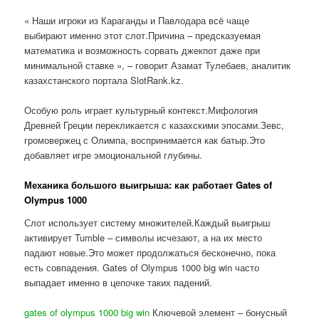
« Наши игроки из Караганды и Павлодара всё чаще
выбирают именно этот слот.Причина – предсказуемая
математика и возможность сорвать джекпот даже при
минимальной ставке », – говорит Азамат Тулебаев, аналитик
казахстанского портала SlotRank.kz.
Особую роль играет культурный контекст.Мифология
Древней Греции перекликается с казахскими эпосами.Зевс,
громовержец с Олимпа, воспринимается как батыр.Это
добавляет игре эмоциональной глубины.
Механика большого выигрыша: как работает Gates of
Olympus 1000
Слот использует систему множителей.Каждый выигрыш
активирует Tumble – символы исчезают, а на их место
падают новые.Это может продолжаться бесконечно, пока
есть совпадения. Gates of Olympus 1000 big win часто
выпадает именно в цепочке таких падений.
gates of olympus 1000 big win
Ключевой элемент – бонусный