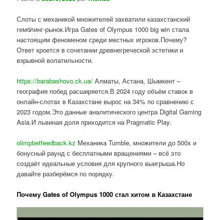
Слоты с механикой множителей захватили казахстанский
гемблинг-рынок.Игра Gates of Olympus 1000 big win стала
настоящим феноменом среди местных игроков.Почему?
Ответ кроется в сочетании древнегреческой эстетики и
взрывной волатильности.
https://barabashovo.ck.ua/
Алматы, Астана, Шымкент –
география побед расширяется.В 2024 году объём ставок в
онлайн-слотах в Казахстане вырос на 34% по сравнению с
2023 годом.Это данные аналитического центра Digital Gaming
Asia.И львиная доля приходится на Pragmatic Play.
olimpbetfeedback.kz
Механика Tumble, множители до 500x и
бонусный раунд с бесплатными вращениями – всё это
создаёт идеальные условия для крупного выигрыша.Но
давайте разберёмся по порядку.
Почему Gates of Olympus 1000 стал хитом в Казахстане