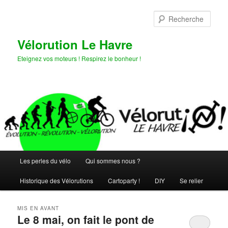
Aller
Aller
au
au
Rech
contenu
contenu
principal
secondaire
Vélorution Le Havre
Eteignez vos moteurs ! Respirez le bonheur !
Menu
Les perles du vélo
Qui sommes nous ?
principal
Historique des Vélorutions
Cartoparty !
DIY
Se relier
MIS EN AVANT
Le 8 mai, on fait le pont de