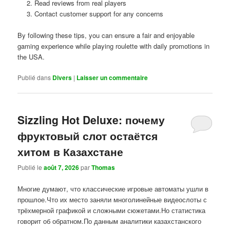
Read reviews from real players
Contact customer support for any concerns
By following these tips, you can ensure a fair and enjoyable
gaming experience while playing roulette with daily promotions in
the USA.
Publié dans
Divers
|
Laisser un commentaire
Sizzling Hot Deluxe: почему
фруктовый слот остаётся
хитом в Казахстане
Publié le
août 7, 2026
par
Thomas
Многие думают, что классические игровые автоматы ушли в
прошлое.Что их место заняли многолинейные видеослоты с
трёхмерной графикой и сложными сюжетами.Но статистика
говорит об обратном.По данным аналитики казахстанского