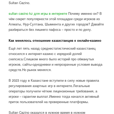
Sultan Cazino.
sultan casino kz для игры в интернете
Почему именно он? В
чём секрет популярности этой площадки среди игроков из
Алматы, Нур-Султана, Шымкента и других городов? Давайте
разбираться без лишнего пафоса – просто и по делу.
Как менялось отношение казахстанцев к онлайн-казино
Ещё лет пять назад среднестатистический казахстанец
относился к интернет-казино с изрядной долей
скепсиса.Слишком много было историй про обманутых
игроков, сайты-однодневки и непрозрачные условия вывода
средств.Но рынок менялся.
В 2023 году в Казахстане вступили в силу новые правила
регулирования азартных игр в интернете.Легальные
операторы получили чёткие лицензионные требования, а
игроки – гарантии выплат.Именно тогда начался активный
приток пользователей на проверенные платформы.
Sultan Cazino оказался в нужное время в нужном