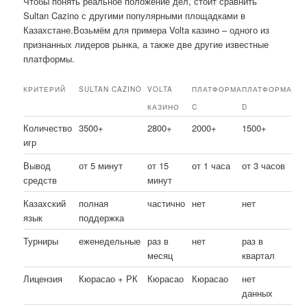
Чтобы понять реальное положение дел, стоит сравнить
Sultan Cazino с другими популярными площадками в
Казахстане.Возьмём для примера Volta казино – одного из
признанных лидеров рынка, а также две другие известные
платформы.
КРИТЕРИЙ
SULTAN CAZINO
VOLTA
ПЛАТФОРМА
ПЛАТФОРМА
КАЗИНО
C
D
Количество
3500+
2800+
2000+
1500+
игр
Вывод
от 5 минут
от 15
от 1 часа
от 3 часов
средств
минут
Казахский
полная
частично
нет
нет
язык
поддержка
Турниры
еженедельные
раз в
нет
раз в
месяц
квартал
Лицензия
Кюрасао + РК
Кюрасао
Кюрасао
нет
данных