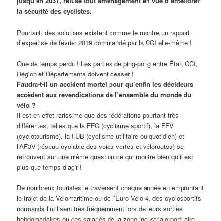
jusqu’en 2031, refuse tout aménagement en vue d’améliorer
la sécurité des cyclistes.
Pourtant, des solutions existent comme le montre un rapport
d’expertise de février 2019 commandé par la CCI elle-même !
Que de temps perdu ! Les parties de ping-pong entre État, CCI,
Région et Départements doivent cesser !
Faudra-t-il un accident mortel pour qu’enfin les décideurs
accèdent aux revendications de l’ensemble du monde du
vélo ?
Il est en effet rarissime que des fédérations pourtant très
différentes, telles que la FFC (cyclisme sportif), la FFV
(cyclotourisme), la FUB (cyclisme utilitaire ou quotidien) et
l’AF3V (réseau cyclable des voies vertes et véloroutes) se
retrouvent sur une même question ce qui montre bien qu’il est
plus que temps d’agir !
De nombreux touristes le traversent chaque année en empruntant
le trajet de la Vélomaritime ou de l’Euro Vélo 4, des cyclosportifs
normands l’utilisent très fréquemment lors de leurs sorties
hebdomadaires ou des salariés de la zone industrialo-portuaire