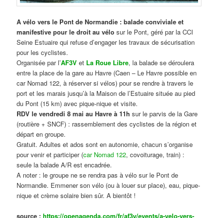
A vélo vers le Pont de Normandie : balade conviviale et
manifestive
pour le droit au vélo
sur le Pont, géré par la CCI
Seine Estuaire qui refuse d’engager les travaux de sécurisation
pour les cyclistes.
Organisée par l’
AF3V
et
La Roue Libre
, la balade se déroulera
entre la place de la gare au Havre (Caen – Le Havre possible en
car Nomad 122, à réserver si vélos) pour se rendre à travers le
port et les marais jusqu’à la Maison de l’Estuaire située au pied
du Pont (15 km) avec pique-nique et visite.
RDV le vendredi 8 mai au Havre à 11h
sur le parvis de la Gare
(routière + SNCF) : rassemblement des cyclistes de la région et
départ en groupe.
Gratuit. Adultes et ados sont en autonomie, chacun s’organise
pour venir et participer (
car Nomad 122
, covoiturage, train) :
seule la balade A/R est encadrée.
A noter : le groupe ne se rendra pas à vélo sur le Pont de
Normandie. Emmener son vélo (ou à louer sur place), eau, pique-
nique et crème solaire bien sûr. A bientôt !
source :
https://openagenda.com/fr/af3v/events/a-velo-vers-