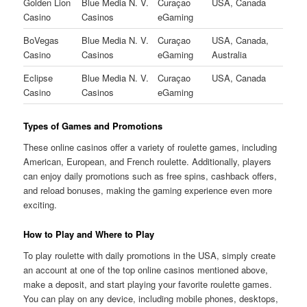
Golden Lion
Blue Media N. V.
Curaçao
USA, Canada
Casino
Casinos
eGaming
BoVegas
Blue Media N. V.
Curaçao
USA, Canada,
Casino
Casinos
eGaming
Australia
Eclipse
Blue Media N. V.
Curaçao
USA, Canada
Casino
Casinos
eGaming
Types of Games and Promotions
These online casinos offer a variety of roulette games, including
American, European, and French roulette. Additionally, players
can enjoy daily promotions such as free spins, cashback offers,
and reload bonuses, making the gaming experience even more
exciting.
How to Play and Where to Play
To play roulette with daily promotions in the USA, simply create
an account at one of the top online casinos mentioned above,
make a deposit, and start playing your favorite roulette games.
You can play on any device, including mobile phones, desktops,