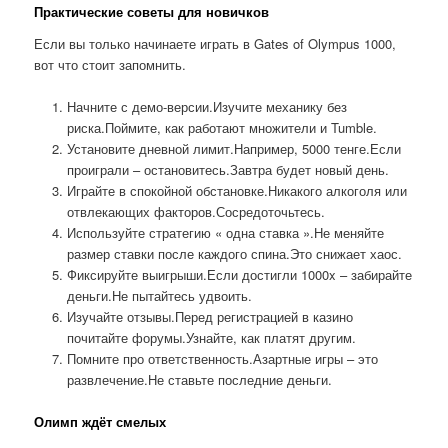
Практические советы для новичков
Если вы только начинаете играть в Gates of Olympus 1000,
вот что стоит запомнить.
Начните с демо-версии.Изучите механику без
риска.Поймите, как работают множители и Tumble.
Установите дневной лимит.Например, 5000 тенге.Если
проиграли – остановитесь.Завтра будет новый день.
Играйте в спокойной обстановке.Никакого алкоголя или
отвлекающих факторов.Сосредоточьтесь.
Используйте стратегию « одна ставка ».Не меняйте
размер ставки после каждого спина.Это снижает хаос.
Фиксируйте выигрыши.Если достигли 1000x – забирайте
деньги.Не пытайтесь удвоить.
Изучайте отзывы.Перед регистрацией в казино
почитайте форумы.Узнайте, как платят другим.
Помните про ответственность.Азартные игры – это
развлечение.Не ставьте последние деньги.
Олимп ждёт смелых