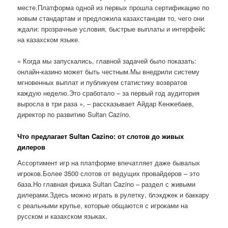
месте.Платформа одной из первых прошла сертификацию по
новым стандартам и предложила казахстанцам то, чего они
ждали: прозрачные условия, быстрые выплаты и интерфейс
на казахском языке.
« Когда мы запускались, главной задачей было показать:
онлайн-казино может быть честным.Мы внедрили систему
мгновенных выплат и публикуем статистику возвратов
каждую неделю.Это сработало – за первый год аудитория
выросла в три раза », – рассказывает Айдар Кенжебаев,
директор по развитию Sultan Cazino.
Что предлагает Sultan Cazino: от слотов до живых
дилеров
Ассортимент игр на платформе впечатляет даже бывалых
игроков.Более 3500 слотов от ведущих провайдеров – это
база.Но главная фишка Sultan Cazino – раздел с живыми
дилерами.Здесь можно играть в рулетку, блэкджек и баккару
с реальными крупье, которые общаются с игроками на
русском и казахском языках.