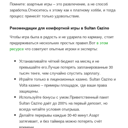
Помните: азартные игры – это развлечение, а не способ
заработка.Относитесь к этому как к платному хобби, и тогда
процесс принесёт только удовольствие.
Рекомендации для комфортной игры в Sultan Cazino
Чтобы игра была в радость и не ударила по карману, стоит
придерживаться нескольких простых правил.Вот
в этом
ресурсе
что советуют опытные игроки и эксперты:
Устанавливайте чёткий бюджет на месяц и не
превышайте его.Лучше потерять запланированные 30
тысяч тенге, чем случайно спустить зарплату.
Играйте только в лицензионных казино. Sultan Cazino и
Volta казино – примеры площадок, где ваши права
защищены.
Используйте бонусы с умом.Приветственный пакет
Sultan Cazino даёт до 200% на первый депозит, но
всегда читайте условия отыгрыша.
Делайте перерывы каждые 30-40 минут.Азарт
затягивает, и без таймера можно потерять счёт
времени.