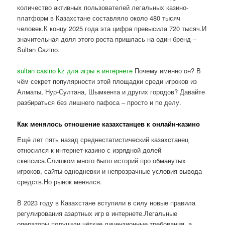
количество активных пользователей легальных казино-
платформ в Казахстане составляло около 480 тысяч
человек.К концу 2025 года эта цифра превысила 720 тысяч.И
значительная доля этого роста пришлась на один бренд –
Sultan Cazino.
sultan casino kz для игры в интернете
Почему именно он? В
чём секрет популярности этой площадки среди игроков из
Алматы, Нур-Султана, Шымкента и других городов? Давайте
разбираться без лишнего пафоса – просто и по делу.
Как менялось отношение казахстанцев к онлайн-казино
Ещё лет пять назад среднестатистический казахстанец
относился к интернет-казино с изрядной долей
скепсиса.Слишком много было историй про обманутых
игроков, сайты-однодневки и непрозрачные условия вывода
средств.Но рынок менялся.
В 2023 году в Казахстане вступили в силу новые правила
регулирования азартных игр в интернете.Легальные
операторы получили чёткие лицензионные требования, а