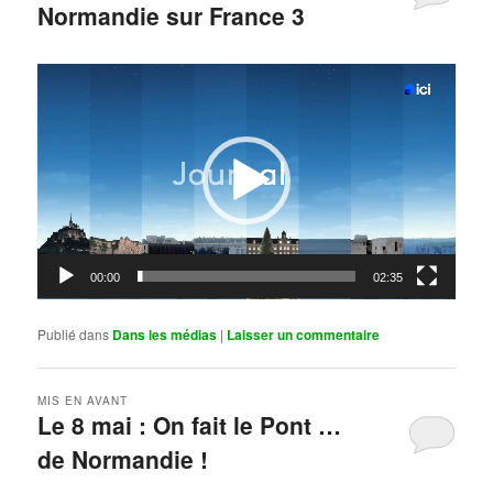
Normandie sur France 3
Publié le
mai 11, 2026
par
Steph
Lecteur
vidéo
00:00
02:35
Publié dans
Dans les médias
|
Laisser un commentaire
MIS EN AVANT
Le 8 mai : On fait le Pont …
de Normandie !