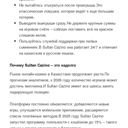
Не пытайтесь отыграться после проигрыша.Это
классическая ловушка, которая ведёт к ещё большим
потерям.
Выводите выигрыши сразу.Не держите крупные суммы
на игровом счёте – соблазн поставить всё на красное
слишком велик.
Пользуйтесь службой поддержки при любых
сомнениях.В Sultan Cazino она работает 24/7 и отвечает
на казахском и русском языках.
Почему Sultan Cazino – это надолго
Рынок онлайн-казино в Казахстане продолжает расти.По
прогнозам аналитиков, к 2026 году количество игроков может
достичь миллиона.И Sultan Cazino имеет все шансы занять
лидирующую позицию.
Платформа постоянно обновляется: добавляются новые
игры, улучшается мобильное приложение, расширяется
список платёжных методов.В 2025 году Sultan Cazino
запустил программу лояльности с кэшбэком до 15% – такого
нет ни у одного конкурента в Казахстане.