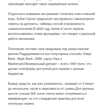
транзакции проходят через защищённые шлюзы.
Отдельного внимания заслуживает политика ответственной
игры. Sultan Cazino предлагает инструменты самоконтроля:
лимиты на депозиты, таймеры сессий и возможность
самоисключения.В 2024 году более 8 тысяч игроков
воспользовались этими функциями, что говорит о реальной
работе механизма.
Платежная система тоже продумана под казахстанские
реалии.Поддерживаются все популярные способы: Kaspi
Bank, Halyk Bank, QIWI, карты Visa и
Mastercard.Минимальный депозит – всего 1000 тенге, что
делает платформу доступной для игроков с разным
бюджетом.
Вывод средств, как уже упоминалось, занимает от 5 минут
до нескольких часов в зависимости от суммы.Для крупных
выплат (свыше 500 тысяч тенге) может потребоваться
верификация, но это стандартная практика для всех
легальных казино.