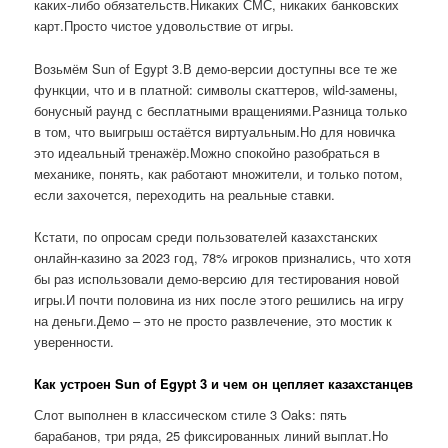
каких-либо обязательств.Никаких СМС, никаких банковских
карт.Просто чистое удовольствие от игры.
Возьмём Sun of Egypt 3.В демо-версии доступны все те же
функции, что и в платной: символы скаттеров, wild-замены,
бонусный раунд с бесплатными вращениями.Разница только
в том, что выигрыш остаётся виртуальным.Но для новичка
это идеальный тренажёр.Можно спокойно разобраться в
механике, понять, как работают множители, и только потом,
если захочется, переходить на реальные ставки.
Кстати, по опросам среди пользователей казахстанских
онлайн-казино за 2023 год, 78% игроков признались, что хотя
бы раз использовали демо-версию для тестирования новой
игры.И почти половина из них после этого решились на игру
на деньги.Демо – это не просто развлечение, это мостик к
уверенности.
Как устроен Sun of Egypt 3 и чем он цепляет казахстанцев
Слот выполнен в классическом стиле 3 Oaks: пять
барабанов, три ряда, 25 фиксированных линий выплат.Но