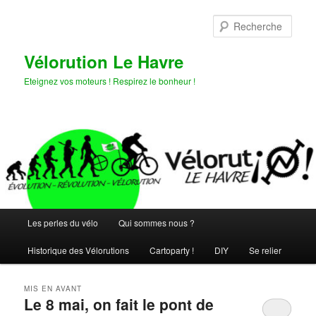
Aller
Aller
au
au
Rech
contenu
contenu
principal
secondaire
Vélorution Le Havre
Eteignez vos moteurs ! Respirez le bonheur !
Menu
Les perles du vélo
Qui sommes nous ?
principal
Historique des Vélorutions
Cartoparty !
DIY
Se relier
MIS EN AVANT
Le 8 mai, on fait le pont de