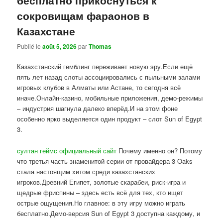
сокровищам фараонов в
Казахстане
Publié le
août 5, 2026
par
Thomas
Казахстанский гемблинг переживает новую эру.Если ещё
пять лет назад слоты ассоциировались с пыльными залами
игровых клубов в Алматы или Астане, то сегодня всё
иначе.Онлайн-казино, мобильные приложения, демо-режимы
– индустрия шагнула далеко вперёд.И на этом фоне
особенно ярко выделяется один продукт – слот Sun of Egypt
3.
султан геймс официальный сайт
Почему именно он? Потому
что третья часть знаменитой серии от провайдера 3 Oaks
стала настоящим хитом среди казахстанских
игроков.Древний Египет, золотые скарабеи, риск-игра и
щедрые фриспины – здесь есть всё для тех, кто ищет
острые ощущения.Но главное: в эту игру можно играть
бесплатно.Демо-версия Sun of Egypt 3 доступна каждому, и