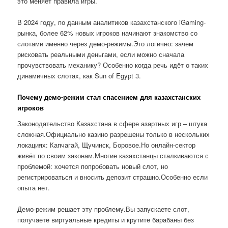
это меняет правила игры.
В 2024 году, по данным аналитиков казахстанского iGaming-
рынка, более 62% новых игроков начинают знакомство со
слотами именно через демо-режимы.Это логично: зачем
рисковать реальными деньгами, если можно сначала
прочувствовать механику? Особенно когда речь идёт о таких
динамичных слотах, как Sun of Egypt 3.
Почему демо-режим стал спасением для казахстанских
игроков
Законодательство Казахстана в сфере азартных игр – штука
сложная.Официально казино разрешены только в нескольких
локациях: Капчагай, Щучинск, Боровое.Но онлайн-сектор
живёт по своим законам.Многие казахстанцы сталкиваются с
проблемой: хочется попробовать новый слот, но
регистрироваться и вносить депозит страшно.Особенно если
опыта нет.
Демо-режим решает эту проблему.Вы запускаете слот,
получаете виртуальные кредиты и крутите барабаны без