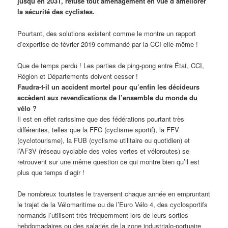
jusqu’en 2031, refuse tout aménagement en vue d’améliorer
la sécurité des cyclistes.
Pourtant, des solutions existent comme le montre un rapport
d’expertise de février 2019 commandé par la CCI elle-même !
Que de temps perdu ! Les parties de ping-pong entre État, CCI,
Région et Départements doivent cesser !
Faudra-t-il un accident mortel pour qu’enfin les décideurs
accèdent aux revendications de l’ensemble du monde du
vélo ?
Il est en effet rarissime que des fédérations pourtant très
différentes, telles que la FFC (cyclisme sportif), la FFV
(cyclotourisme), la FUB (cyclisme utilitaire ou quotidien) et
l’AF3V (réseau cyclable des voies vertes et véloroutes) se
retrouvent sur une même question ce qui montre bien qu’il est
plus que temps d’agir !
De nombreux touristes le traversent chaque année en empruntant
le trajet de la Vélomaritime ou de l’Euro Vélo 4, des cyclosportifs
normands l’utilisent très fréquemment lors de leurs sorties
hebdomadaires ou des salariés de la zone industrialo-portuaire