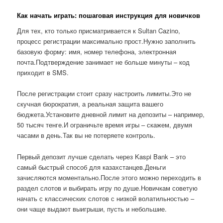
Как начать играть: пошаговая инструкция для новичков
Для тех, кто только присматривается к Sultan Cazino,
процесс регистрации максимально прост.Нужно заполнить
базовую форму: имя, номер телефона, электронная
почта.Подтверждение занимает не больше минуты – код
приходит в SMS.
После регистрации стоит сразу настроить лимиты.Это не
скучная бюрократия, а реальная защита вашего
бюджета.Установите дневной лимит на депозиты – например,
50 тысяч тенге.И ограничьте время игры – скажем, двумя
часами в день.Так вы не потеряете контроль.
Первый депозит лучше сделать через Kaspi Bank – это
самый быстрый способ для казахстанцев.Деньги
зачисляются моментально.После этого можно переходить в
раздел слотов и выбирать игру по душе.Новичкам советую
начать с классических слотов с низкой волатильностью –
они чаще выдают выигрыши, пусть и небольшие.