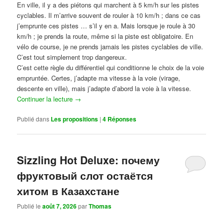
En ville, il y a des piétons qui marchent à 5 km/h sur les pistes
cyclables. Il m’arrive souvent de rouler à 10 km/h ; dans ce cas
j’emprunte ces pistes … s’il y en a. Mais lorsque je roule à 30
km/h ; je prends la route, même si la piste est obligatoire. En
vélo de course, je ne prends jamais les pistes cyclables de ville.
C’est tout simplement trop dangereux.
C’est cette règle du différentiel qui conditionne le choix de la voie
empruntée. Certes, j’adapte ma vitesse à la voie (virage,
descente en ville), mais j’adapte d’abord la voie à la vitesse.
Continuer la lecture
→
Publié dans
Les propositions
|
4
Réponses
Sizzling Hot Deluxe: почему
фруктовый слот остаётся
хитом в Казахстане
Publié le
août 7, 2026
par
Thomas