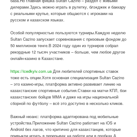
база.Но главная фишка Sultan Cazino – раздел с живыми
дилерами.Здесь можно играть в рулетку, блэкджек и баккару
с реальными крупье, которые общаются с игроками на
русском и казахском языках.
Особой популярностью пользуются турниры.Каждую неделю
Sultan Cazino запускает соревнования с призовым фондом до
50 миллионов тенге.В 2024 году один из турниров собрал
рекордные 12 тысяч участников – больше, чем любое другое
онлайн-казино в Казахстане.
https://icedkyiv.com.ua
Для любителей спортивных ставок
тоже есть опции.Хотя основная специализация Sultan Cazino
– это казино-игры, платформа активно развивает линию на
казахстанские спортивные события.Ставки на матчи КПЛ, бои
казахстанских бойцов ММА и даже на игры национальной
сборной по футболу – всё это доступно в несколько кликов.
Важный нюанс: платформа адаптирована под мобильные
устройства.Приложение Sultan Cazino работает на iOS и
Android без лагов, что критично для казахстанцев, которые
привыкли играть в перерывах на работе или в пробках.А