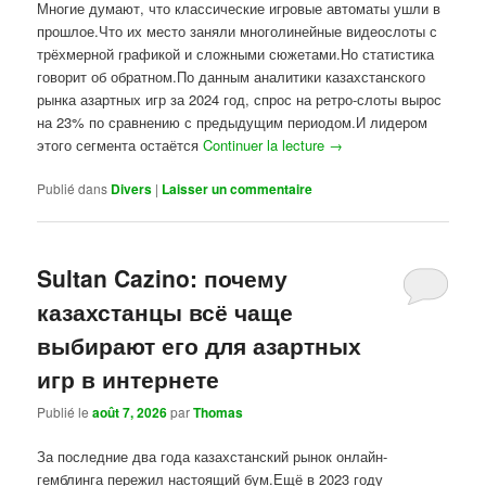
Многие думают, что классические игровые автоматы ушли в
прошлое.Что их место заняли многолинейные видеослоты с
трёхмерной графикой и сложными сюжетами.Но статистика
говорит об обратном.По данным аналитики казахстанского
рынка азартных игр за 2024 год, спрос на ретро-слоты вырос
на 23% по сравнению с предыдущим периодом.И лидером
этого сегмента остаётся
Continuer la lecture
→
Publié dans
Divers
|
Laisser un commentaire
Sultan Cazino: почему
казахстанцы всё чаще
выбирают его для азартных
игр в интернете
Publié le
août 7, 2026
par
Thomas
За последние два года казахстанский рынок онлайн-
гемблинга пережил настоящий бум.Ещё в 2023 году