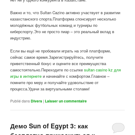
Важно и то, что Sultan Cazino активно участвует в развитии
казахстанского спорта.Платформа спонсирует несколько
молодёжных футбольных команд и турниры по
киберспорту.Это не просто пиар – это реальный вклад в
индустрию.
Если вы ещё не пробовали играть на этой платформе,
сейчас самое время.Зарегистрируйтесь, получите
приветственный бонус и оцените все преимущества
самостоятельно.Переходите по ссылке
sultan casino kz для
игры в интернете
и начинайте с комфортом.Главное –
помните про меру и получайте удовольствие от
процесса.Удачи за виртуальными столами!
Publié dans
Divers
|
Laisser un commentaire
Демо Sun of Egypt 3: как
бесплатно прикоснуться к