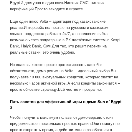
Egypt 3 доступна в один клик.Никаких СМС, никаких
верификаций.Просто заходите и играете.
Ещё один плюс Volta – адаптация под казахстанские
реалии.Интерфейс полностью на русском и казахском
языках, поддержка работает 24/7, а пополнение счёта
возможно через популярные в РК платёжные системы: Kaspi
Bank, Halyk Bank, Qiwi.Для тех, кто решит перейти на
реальные ставки, это очень удобно.
Но если вы хотите просто протестировать слот без
обязательств, демо-режим на Volta – идеальный выбор.Вы
получаете 10 000 виртуальных кредитов, которых хватит на
несколько часов активной игры.А если кредиты закончатся –
просто обновите страницу.Всё честно и прозрачно.
Пять советов для эффективной игры в демо Sun of Egypt
3
Чтобы получить максимум пользы от демо-версии, стоит
придерживаться нескольких простых правил.Они помогут не
просто скоротать время, а действительно разобраться в