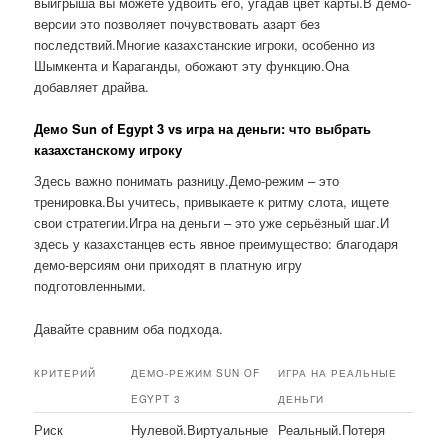
выигрыша вы можете удвоить его, угадав цвет карты.В демо-
версии это позволяет почувствовать азарт без
последствий.Многие казахстанские игроки, особенно из
Шымкента и Караганды, обожают эту функцию.Она
добавляет драйва.
Демо Sun of Egypt 3 vs игра на деньги: что выбрать
казахстанскому игроку
Здесь важно понимать разницу.Демо-режим – это
тренировка.Вы учитесь, привыкаете к ритму слота, ищете
свои стратегии.Игра на деньги – это уже серьёзный шаг.И
здесь у казахстанцев есть явное преимущество: благодаря
демо-версиям они приходят в платную игру
подготовленными.
Давайте сравним оба подхода.
КРИТЕРИЙ
ДЕМО-РЕЖИМ SUN OF
ИГРА НА РЕАЛЬНЫЕ
EGYPT 3
ДЕНЬГИ
Риск
Нулевой.Виртуальные
Реальный.Потеря