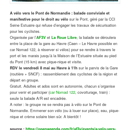
A vélo vers le Pont de Normandie : balade conviviale et
manifestive
pour le droit au vélo
sur le Pont, géré par la CCI
Seine Estuaire qui refuse d’engager les travaux de sécurisation
pour les cyclistes.
Organisée par l’
AF3V
et
La Roue Libre
, la balade se déroulera
entre la place de la gare au Havre (Caen – Le Havre possible en
car Nomad 122, à réserver si vélos) pour se rendre à travers le
port et les marais jusqu’à la Maison de l’Estuaire située au pied
du Pont (15 km) avec pique-nique et visite.
RDV le vendredi 8 mai au Havre à 11h
sur le parvis de la Gare
(routière + SNCF) : rassemblement des cyclistes de la région et
départ en groupe.
Gratuit. Adultes et ados sont en autonomie, chacun s’organise
pour venir et participer (
car Nomad 122
, covoiturage, train) :
seule la balade A/R est encadrée.
A noter : le groupe ne se rendra pas à vélo sur le Pont de
Normandie. Emmener son vélo (ou à louer sur place), eau, pique-
nique et crème solaire bien sûr. A bientôt !
source :
https://openagenda.com/fr/af3v/events/a-velo-vers-