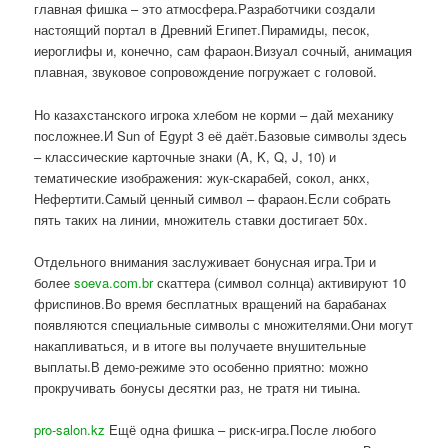
главная фишка – это атмосфера.Разработчики создали
настоящий портал в Древний Египет.Пирамиды, песок,
иероглифы и, конечно, сам фараон.Визуал сочный, анимация
плавная, звуковое сопровождение погружает с головой.
Но казахстанского игрока хлебом не корми – дай механику
посложнее.И Sun of Egypt 3 её даёт.Базовые символы здесь
– классические карточные знаки (A, K, Q, J, 10) и
тематические изображения: жук-скарабей, сокол, анкх,
Нефертити.Самый ценный символ – фараон.Если собрать
пять таких на линии, множитель ставки достигает 50x.
Отдельного внимания заслуживает бонусная игра.Три и
более
soeva.com.br
скаттера (символ солнца) активируют 10
фриспинов.Во время бесплатных вращений на барабанах
появляются специальные символы с множителями.Они могут
накапливаться, и в итоге вы получаете внушительные
выплаты.В демо-режиме это особенно приятно: можно
прокручивать бонусы десятки раз, не тратя ни тиына.
pro-salon.kz
Ещё одна фишка – риск-игра.После любого