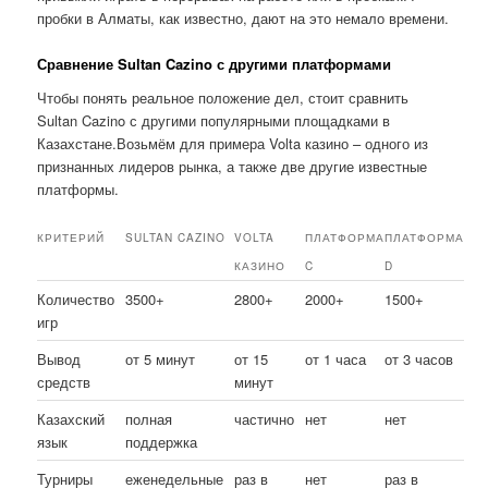
пробки в Алматы, как известно, дают на это немало времени.
Сравнение Sultan Cazino с другими платформами
Чтобы понять реальное положение дел, стоит сравнить
Sultan Cazino с другими популярными площадками в
Казахстане.Возьмём для примера Volta казино – одного из
признанных лидеров рынка, а также две другие известные
платформы.
КРИТЕРИЙ
SULTAN CAZINO
VOLTA
ПЛАТФОРМА
ПЛАТФОРМА
КАЗИНО
C
D
Количество
3500+
2800+
2000+
1500+
игр
Вывод
от 5 минут
от 15
от 1 часа
от 3 часов
средств
минут
Казахский
полная
частично
нет
нет
язык
поддержка
Турниры
еженедельные
раз в
нет
раз в