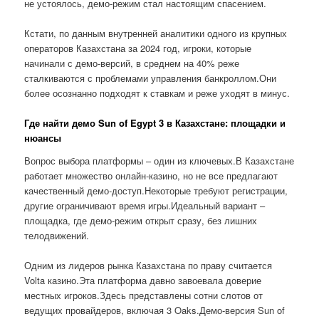
не устоялось, демо-режим стал настоящим спасением.
Кстати, по данным внутренней аналитики одного из крупных
операторов Казахстана за 2024 год, игроки, которые
начинали с демо-версий, в среднем на 40% реже
сталкиваются с проблемами управления банкроллом.Они
более осознанно подходят к ставкам и реже уходят в минус.
Где найти демо Sun of Egypt 3 в Казахстане: площадки и
нюансы
Вопрос выбора платформы – один из ключевых.В Казахстане
работает множество онлайн-казино, но не все предлагают
качественный демо-доступ.Некоторые требуют регистрации,
другие ограничивают время игры.Идеальный вариант –
площадка, где демо-режим открыт сразу, без лишних
телодвижений.
Одним из лидеров рынка Казахстана по праву считается
Volta казино.Эта платформа давно завоевала доверие
местных игроков.Здесь представлены сотни слотов от
ведущих провайдеров, включая 3 Oaks.Демо-версия Sun of