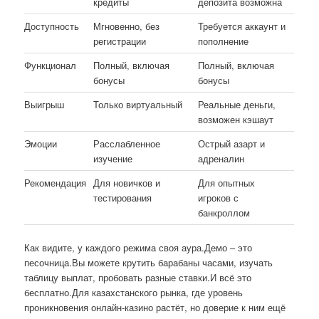
кредиты
депозита возможна
Доступность
Мгновенно, без
Требуется аккаунт и
регистрации
пополнение
Функционал
Полный, включая
Полный, включая
бонусы
бонусы
Выигрыш
Только виртуальный
Реальные деньги,
возможен кэшаут
Эмоции
Расслабленное
Острый азарт и
изучение
адреналин
Рекомендация
Для новичков и
Для опытных
тестирования
игроков с
банкроллом
Как видите, у каждого режима своя аура.Демо – это
песочница.Вы можете крутить барабаны часами, изучать
таблицу выплат, пробовать разные ставки.И всё это
бесплатно.Для казахстанского рынка, где уровень
проникновения онлайн-казино растёт, но доверие к ним ещё