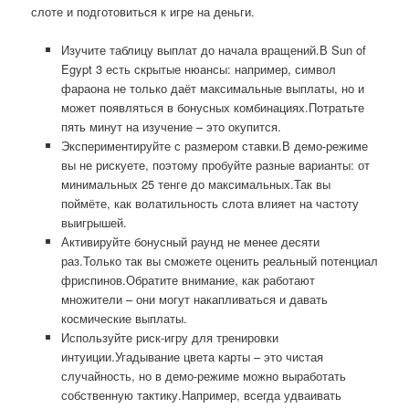
слоте и подготовиться к игре на деньги.
Изучите таблицу выплат до начала вращений.В Sun of
Egypt 3 есть скрытые нюансы: например, символ
фараона не только даёт максимальные выплаты, но и
может появляться в бонусных комбинациях.Потратьте
пять минут на изучение – это окупится.
Экспериментируйте с размером ставки.В демо-режиме
вы не рискуете, поэтому пробуйте разные варианты: от
минимальных 25 тенге до максимальных.Так вы
поймёте, как волатильность слота влияет на частоту
выигрышей.
Активируйте бонусный раунд не менее десяти
раз.Только так вы сможете оценить реальный потенциал
фриспинов.Обратите внимание, как работают
множители – они могут накапливаться и давать
космические выплаты.
Используйте риск-игру для тренировки
интуиции.Угадывание цвета карты – это чистая
случайность, но в демо-режиме можно выработать
собственную тактику.Например, всегда удваивать