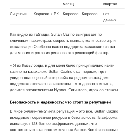
месяц
квартал
Лицензия
Кюрасао + РК
Кюрасао
Кюрасао
нет
данных
Как видно из таблицы, Sultan Cazino выигрывает по
ключевым параметрам: скорость выплат, количество игр и
локализация.Особенно важна поддержка казахского языка –
для многих игроков из регионов это решающий фактор.
« Я из Кызылорды, и для меня было принципиально найти
казино на казахском. Sultan Cazino стал первым, где я
увидел полноценный интерфейс на родном языке.Даже
поддержка отвечает на казахском – это дорогого стоит », –
делится впечатлениями Нурлан Сагинтаев, игрок со стажем.
Безопасность и надёжность: что стоит за репутацией
В мире онлайн-гемблинга репутация – это всё. Sultan Cazino
вкладывает серьёзные ресурсы в безопасность.Платформа
использует 128-битное шифрование данных, что
соответствует стандартам крупных банков.Все финансовые