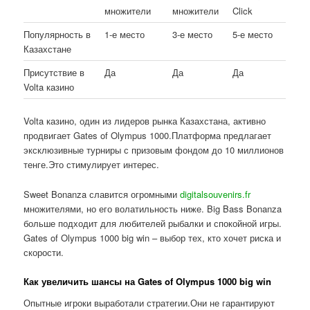
множители
множители
Click
Популярность в
1-е место
3-е место
5-е место
Казахстане
Присутствие в
Да
Да
Да
Volta казино
Volta казино, один из лидеров рынка Казахстана, активно
продвигает Gates of Olympus 1000.Платформа предлагает
эксклюзивные турниры с призовым фондом до 10 миллионов
тенге.Это стимулирует интерес.
Sweet Bonanza славится огромными
digitalsouvenirs.fr
множителями, но его волатильность ниже. Big Bass Bonanza
больше подходит для любителей рыбалки и спокойной игры.
Gates of Olympus 1000 big win – выбор тех, кто хочет риска и
скорости.
Как увеличить шансы на Gates of Olympus 1000 big win
Опытные игроки выработали стратегии.Они не гарантируют