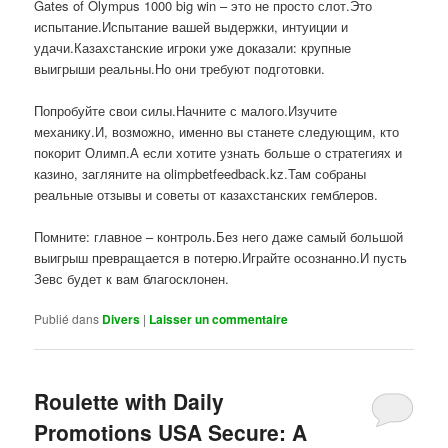
Gates of Olympus 1000 big win – это не просто слот.Это
испытание.Испытание вашей выдержки, интуиции и
удачи.Казахстанские игроки уже доказали: крупные
выигрыши реальны.Но они требуют подготовки.
Попробуйте свои силы.Начните с малого.Изучите
механику.И, возможно, именно вы станете следующим, кто
покорит Олимп.А если хотите узнать больше о стратегиях и
казино, загляните на olimpbetfeedback.kz.Там собраны
реальные отзывы и советы от казахстанских гемблеров.
Помните: главное – контроль.Без него даже самый большой
выигрыш превращается в потерю.Играйте осознанно.И пусть
Зевс будет к вам благосклонен.
Publié dans
Divers
|
Laisser un commentaire
Roulette with Daily
Promotions USA Secure: A