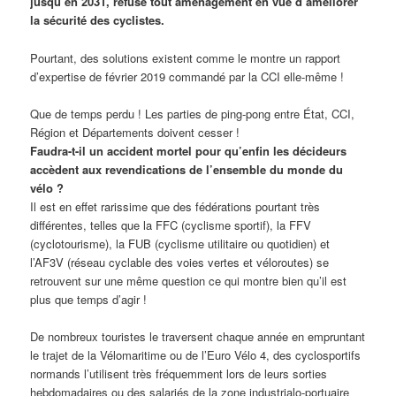
jusqu’en 2031, refuse tout aménagement en vue d’améliorer
la sécurité des cyclistes.
Pourtant, des solutions existent comme le montre un rapport
d’expertise de février 2019 commandé par la CCI elle-même !
Que de temps perdu ! Les parties de ping-pong entre État, CCI,
Région et Départements doivent cesser !
Faudra-t-il un accident mortel pour qu’enfin les décideurs
accèdent aux revendications de l’ensemble du monde du
vélo ?
Il est en effet rarissime que des fédérations pourtant très
différentes, telles que la FFC (cyclisme sportif), la FFV
(cyclotourisme), la FUB (cyclisme utilitaire ou quotidien) et
l’AF3V (réseau cyclable des voies vertes et véloroutes) se
retrouvent sur une même question ce qui montre bien qu’il est
plus que temps d’agir !
De nombreux touristes le traversent chaque année en empruntant
le trajet de la Vélomaritime ou de l’Euro Vélo 4, des cyclosportifs
normands l’utilisent très fréquemment lors de leurs sorties
hebdomadaires ou des salariés de la zone industrialo-portuaire