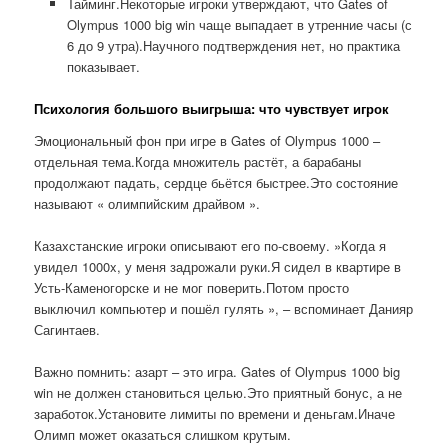
Тайминг.Некоторые игроки утверждают, что Gates of
Olympus 1000 big win чаще выпадает в утренние часы (с
6 до 9 утра).Научного подтверждения нет, но практика
показывает.
Психология большого выигрыша: что чувствует игрок
Эмоциональный фон при игре в Gates of Olympus 1000 –
отдельная тема.Когда множитель растёт, а барабаны
продолжают падать, сердце бьётся быстрее.Это состояние
называют « олимпийским драйвом ».
Казахстанские игроки описывают его по-своему. »Когда я
увидел 1000x, у меня задрожали руки.Я сидел в квартире в
Усть-Каменогорске и не мог поверить.Потом просто
выключил компьютер и пошёл гулять », – вспоминает Данияр
Сагинтаев.
Важно помнить: азарт – это игра. Gates of Olympus 1000 big
win не должен становиться целью.Это приятный бонус, а не
заработок.Установите лимиты по времени и деньгам.Иначе
Олимп может оказаться слишком крутым.