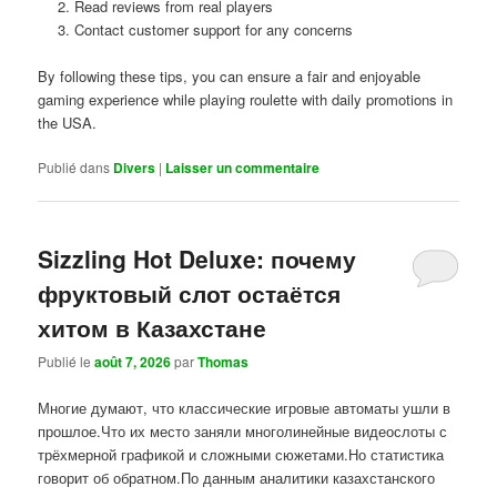
Read reviews from real players
Contact customer support for any concerns
By following these tips, you can ensure a fair and enjoyable
gaming experience while playing roulette with daily promotions in
the USA.
Publié dans
Divers
|
Laisser un commentaire
Sizzling Hot Deluxe: почему
фруктовый слот остаётся
хитом в Казахстане
Publié le
août 7, 2026
par
Thomas
Многие думают, что классические игровые автоматы ушли в
прошлое.Что их место заняли многолинейные видеослоты с
трёхмерной графикой и сложными сюжетами.Но статистика
говорит об обратном.По данным аналитики казахстанского