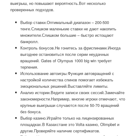
выигрыш, но повышают вероятность.Вот несколько
проверенных подходов.
Выбор ставки.Оптимальный диапазон – 200-500
тенге.Слишком маленькие ставки не дают накопить
множители.Слишком большие – быстро истощают
банкролл.
Контроль бонусов.Не гонитесь за фриспинами.Иногда
выгоднее остановиться после серии неудачных
вращений. Gates of Olympus 1000 big win требует
терпения.
Использование автоигры.Функция автовращений с
настройкой количества спинов помогает избежать
эмоциональных решений.Выставляйте лимиты.
Анализ истории.Ведите записи своих сессий.Замечайте
закономерности.Например, многие игроки отмечают, что
крупные выигрыши случаются после 50-70 вращений
без бонуса.
Выбор казино.Играйте только на лицензированных
площадках.В Казахстане это Volta казино, Olimpbet и
другие.Проверяйте наличие сертификатов.