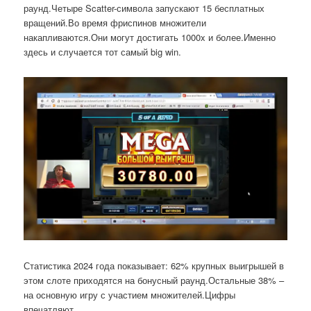
раунд.Четыре Scatter-символа запускают 15 бесплатных
вращений.Во время фриспинов множители
накапливаются.Они могут достигать 1000x и более.Именно
здесь и случается тот самый big win.
Статистика 2024 года показывает: 62% крупных выигрышей в
этом слоте приходятся на бонусный раунд.Остальные 38% –
на основную игру с участием множителей.Цифры
впечатляют.