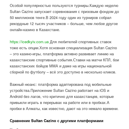
Особой популярностью пользуются турниры.Каждую неделю
Sultan Cazino запускает соревнования с призовым фондом до
50 миллионов тенге.В 2024 году один из турниров собрал
рекордные 12 тысяч участников – больше, чем любое другое
онлайн-казино в Казахстане.
https://icedkyiv.com.ua
Для любителей спортивных ставок
тоже есть опции.Хотя основная специализация Sultan Cazino
– это казино-игры, платформа активно развивает линию на
казахстанские спортивные события.Ставки на матчи КПЛ, бои
казахстанских бойцов ММА и даже на игры национальной
сборной по футболу – всё это доступно в несколько кликов.
Важный нюанс: платформа адаптирована под мобильные
устройства.Приложение Sultan Cazino работает на iOS и
Android без лагов, что критично для казахстанцев, которые
привыкли играть в перерывах на работе или в пробках.А
пробки в Алматы, как известно, дают на это немало времени.
Сравнение Sultan Cazino с другими платформами