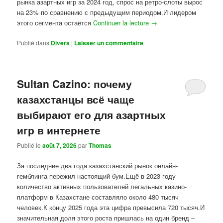
рынка азартных игр за 2024 год, спрос на ретро-слоты вырос
на 23% по сравнению с предыдущим периодом.И лидером
этого сегмента остаётся
Continuer la lecture
→
Publié dans
Divers
|
Laisser un commentaire
Sultan Cazino: почему
казахстанцы всё чаще
выбирают его для азартных
игр в интернете
Publié le
août 7, 2026
par
Thomas
За последние два года казахстанский рынок онлайн-
гемблинга пережил настоящий бум.Ещё в 2023 году
количество активных пользователей легальных казино-
платформ в Казахстане составляло около 480 тысяч
человек.К концу 2025 года эта цифра превысила 720 тысяч.И
значительная доля этого роста пришлась на один бренд –