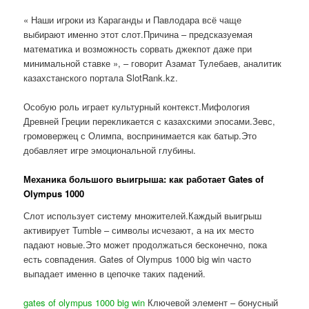
« Наши игроки из Караганды и Павлодара всё чаще
выбирают именно этот слот.Причина – предсказуемая
математика и возможность сорвать джекпот даже при
минимальной ставке », – говорит Азамат Тулебаев, аналитик
казахстанского портала SlotRank.kz.
Особую роль играет культурный контекст.Мифология
Древней Греции перекликается с казахскими эпосами.Зевс,
громовержец с Олимпа, воспринимается как батыр.Это
добавляет игре эмоциональной глубины.
Механика большого выигрыша: как работает Gates of
Olympus 1000
Слот использует систему множителей.Каждый выигрыш
активирует Tumble – символы исчезают, а на их место
падают новые.Это может продолжаться бесконечно, пока
есть совпадения. Gates of Olympus 1000 big win часто
выпадает именно в цепочке таких падений.
gates of olympus 1000 big win
Ключевой элемент – бонусный