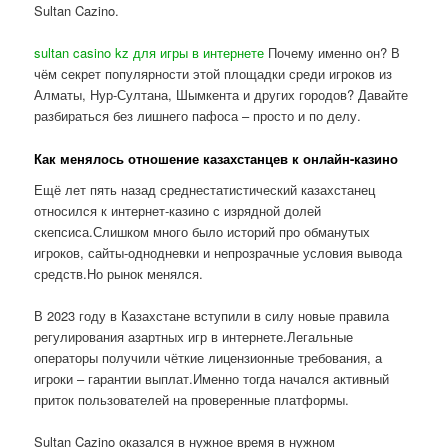
Sultan Cazino.
sultan casino kz для игры в интернете
Почему именно он? В
чём секрет популярности этой площадки среди игроков из
Алматы, Нур-Султана, Шымкента и других городов? Давайте
разбираться без лишнего пафоса – просто и по делу.
Как менялось отношение казахстанцев к онлайн-казино
Ещё лет пять назад среднестатистический казахстанец
относился к интернет-казино с изрядной долей
скепсиса.Слишком много было историй про обманутых
игроков, сайты-однодневки и непрозрачные условия вывода
средств.Но рынок менялся.
В 2023 году в Казахстане вступили в силу новые правила
регулирования азартных игр в интернете.Легальные
операторы получили чёткие лицензионные требования, а
игроки – гарантии выплат.Именно тогда начался активный
приток пользователей на проверенные платформы.
Sultan Cazino оказался в нужное время в нужном