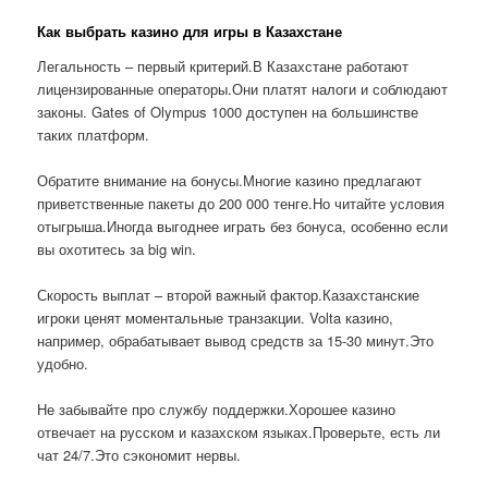
Как выбрать казино для игры в Казахстане
Легальность – первый критерий.В Казахстане работают
лицензированные операторы.Они платят налоги и соблюдают
законы. Gates of Olympus 1000 доступен на большинстве
таких платформ.
Обратите внимание на бонусы.Многие казино предлагают
приветственные пакеты до 200 000 тенге.Но читайте условия
отыгрыша.Иногда выгоднее играть без бонуса, особенно если
вы охотитесь за big win.
Скорость выплат – второй важный фактор.Казахстанские
игроки ценят моментальные транзакции. Volta казино,
например, обрабатывает вывод средств за 15-30 минут.Это
удобно.
Не забывайте про службу поддержки.Хорошее казино
отвечает на русском и казахском языках.Проверьте, есть ли
чат 24/7.Это сэкономит нервы.