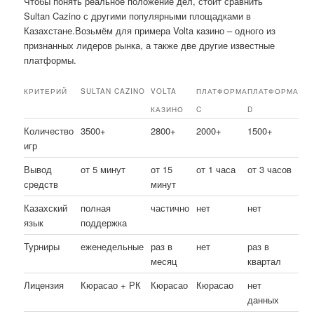
Чтобы понять реальное положение дел, стоит сравнить
Sultan Cazino с другими популярными площадками в
Казахстане.Возьмём для примера Volta казино – одного из
признанных лидеров рынка, а также две другие известные
платформы.
КРИТЕРИЙ
SULTAN CAZINO
VOLTA
ПЛАТФОРМА
ПЛАТФОРМА
КАЗИНО
C
D
Количество
3500+
2800+
2000+
1500+
игр
Вывод
от 5 минут
от 15
от 1 часа
от 3 часов
средств
минут
Казахский
полная
частично
нет
нет
язык
поддержка
Турниры
еженедельные
раз в
нет
раз в
месяц
квартал
Лицензия
Кюрасао + РК
Кюрасао
Кюрасао
нет
данных