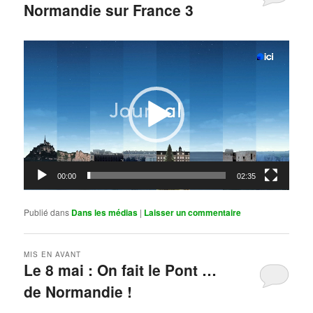
Normandie sur France 3
Publié le
mai 11, 2026
par
Steph
Lecteur
vidéo
00:00
02:35
Publié dans
Dans les médias
|
Laisser un commentaire
MIS EN AVANT
Le 8 mai : On fait le Pont …
de Normandie !