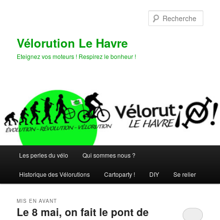
Aller
Aller
au
au
Rech
contenu
contenu
principal
secondaire
Vélorution Le Havre
Eteignez vos moteurs ! Respirez le bonheur !
Menu
Les perles du vélo
Qui sommes nous ?
principal
Historique des Vélorutions
Cartoparty !
DIY
Se relier
MIS EN AVANT
Le 8 mai, on fait le pont de