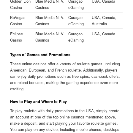
Golden Lion
Blue Media N. V.
Curaçao
USA, Canada
Casino
Casinos
eGaming
BoVegas
Blue Media N. V.
Curaçao
USA, Canada,
Casino
Casinos
eGaming
Australia
Eclipse
Blue Media N. V.
Curaçao
USA, Canada
Casino
Casinos
eGaming
Types of Games and Promotions
These online casinos offer a variety of roulette games, including
American, European, and French roulette. Additionally, players
can enjoy daily promotions such as free spins, cashback offers,
and reload bonuses, making the gaming experience even more
exciting.
How to Play and Where to Play
To play roulette with daily promotions in the USA, simply create
an account at one of the top online casinos mentioned above,
make a deposit, and start playing your favorite roulette games.
You can play on any device, including mobile phones, desktops,