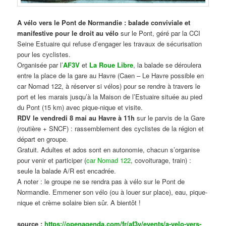
A vélo vers le Pont de Normandie : balade conviviale et
manifestive
pour le droit au vélo
sur le Pont, géré par la CCI
Seine Estuaire qui refuse d’engager les travaux de sécurisation
pour les cyclistes.
Organisée par l’
AF3V
et
La Roue Libre
, la balade se déroulera
entre la place de la gare au Havre (Caen – Le Havre possible en
car Nomad 122, à réserver si vélos) pour se rendre à travers le
port et les marais jusqu’à la Maison de l’Estuaire située au pied
du Pont (15 km) avec pique-nique et visite.
RDV le vendredi 8 mai au Havre à 11h
sur le parvis de la Gare
(routière + SNCF) : rassemblement des cyclistes de la région et
départ en groupe.
Gratuit. Adultes et ados sont en autonomie, chacun s’organise
pour venir et participer (
car Nomad 122
, covoiturage, train) :
seule la balade A/R est encadrée.
A noter : le groupe ne se rendra pas à vélo sur le Pont de
Normandie. Emmener son vélo (ou à louer sur place), eau, pique-
nique et crème solaire bien sûr. A bientôt !
source :
https://openagenda.com/fr/af3v/events/a-velo-vers-