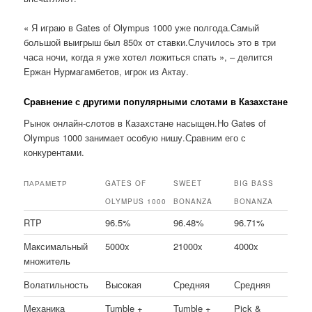
« Я играю в Gates of Olympus 1000 уже полгода.Самый
большой выигрыш был 850x от ставки.Случилось это в три
часа ночи, когда я уже хотел ложиться спать », – делится
Ержан Нурмагамбетов, игрок из Актау.
Сравнение с другими популярными слотами в Казахстане
Рынок онлайн-слотов в Казахстане насыщен.Но Gates of
Olympus 1000 занимает особую нишу.Сравним его с
конкурентами.
ПАРАМЕТР
GATES OF
SWEET
BIG BASS
OLYMPUS 1000
BONANZA
BONANZA
RTP
96.5%
96.48%
96.71%
Максимальный
5000x
21000x
4000x
множитель
Волатильность
Высокая
Средняя
Средняя
Механика
Tumble +
Tumble +
Pick &