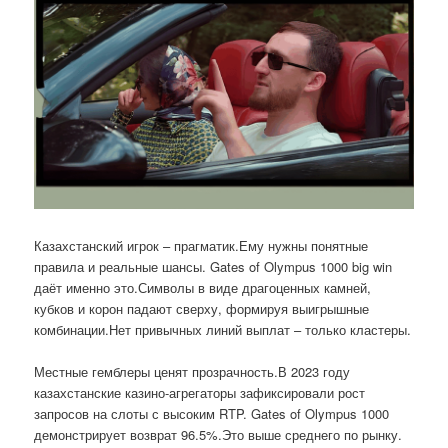
Казахстанский игрок – прагматик.Ему нужны понятные
правила и реальные шансы. Gates of Olympus 1000 big win
даёт именно это.Символы в виде драгоценных камней,
кубков и корон падают сверху, формируя выигрышные
комбинации.Нет привычных линий выплат – только кластеры.
Местные гемблеры ценят прозрачность.В 2023 году
казахстанские казино-агрегаторы зафиксировали рост
запросов на слоты с высоким RTP. Gates of Olympus 1000
демонстрирует возврат 96.5%.Это выше среднего по рынку.