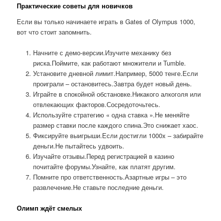
Практические советы для новичков
Если вы только начинаете играть в Gates of Olympus 1000,
вот что стоит запомнить.
Начните с демо-версии.Изучите механику без
риска.Поймите, как работают множители и Tumble.
Установите дневной лимит.Например, 5000 тенге.Если
проиграли – остановитесь.Завтра будет новый день.
Играйте в спокойной обстановке.Никакого алкоголя или
отвлекающих факторов.Сосредоточьтесь.
Используйте стратегию « одна ставка ».Не меняйте
размер ставки после каждого спина.Это снижает хаос.
Фиксируйте выигрыши.Если достигли 1000x – забирайте
деньги.Не пытайтесь удвоить.
Изучайте отзывы.Перед регистрацией в казино
почитайте форумы.Узнайте, как платят другим.
Помните про ответственность.Азартные игры – это
развлечение.Не ставьте последние деньги.
Олимп ждёт смелых