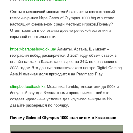
Слоты с механикой множителей захватили казахстанский
гемблинг-рынок.Игра Gates of Olympus 1000 big win стала
настоящим феноменом среди местных игроков.Почему?
Ответ кроется в сочетании древнегреческой эстетики и
взрывной волатильности.
https://barabashovo.ck.ua/
Алматы, Астана, Шымкент –
география побед расширяется.В 2024 году объём ставок в
онлайн-слотах в Казахстане вырос на 34% по сравнению с
2023 годом.Это данные аналитического центра Digital Gaming
Asia.И львиная доля приходится на Pragmatic Play.
olimpbetfeedback.kz
Механика Tumble, множители до 500x и
бонусный раунд с бесплатными вращениями – всё это
создаёт идеальные условия для крупного выигрыша.Но
давайте разберёмся по порядку.
Почему Gates of Olympus 1000 стал хитом в Казахстане