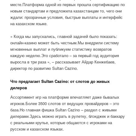
месте.Платформа одной из первых прошла сертификацию по
новым стандартам и предложила казахстанцам то, чего они
ждали: прозрачные условия, быстрые выплаты и интерфейс
на казахском языке.
« Когда мы запускались, главной задачей было показать:
онлайн-казино может быть честным.Мы внедрили систему
мгновенных выплат и публикуем статистику возвратов
каждую неделю.Это сработало – за первый год аудитория
выросла в три раза », – рассказывает Айдар Кенжебаев,
директор по развитию Sultan Cazino.
Что предлагает Sultan Cazino: от слотов до живых
дилеров
Ассортимент игр на платформе впечатляет даже бывалых
игроков.Более 3500 слотов от ведущих провайдеров – это
база.Но главная фишка Sultan Cazino – раздел с живыми
дилерами.Здесь можно играть в рулетку, блэкджек и баккару
с реальными крупье, которые общаются с игроками на
русском и казахском языках.