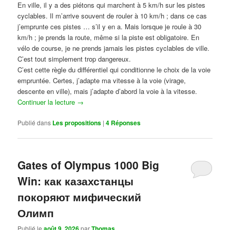
En ville, il y a des piétons qui marchent à 5 km/h sur les pistes
cyclables. Il m’arrive souvent de rouler à 10 km/h ; dans ce cas
j’emprunte ces pistes … s’il y en a. Mais lorsque je roule à 30
km/h ; je prends la route, même si la piste est obligatoire. En
vélo de course, je ne prends jamais les pistes cyclables de ville.
C’est tout simplement trop dangereux.
C’est cette règle du différentiel qui conditionne le choix de la voie
empruntée. Certes, j’adapte ma vitesse à la voie (virage,
descente en ville), mais j’adapte d’abord la voie à la vitesse.
Continuer la lecture
→
Publié dans
Les propositions
|
4
Réponses
Gates of Olympus 1000 Big
Win: как казахстанцы
покоряют мифический
Олимп
Publié le
août 9, 2026
par
Thomas