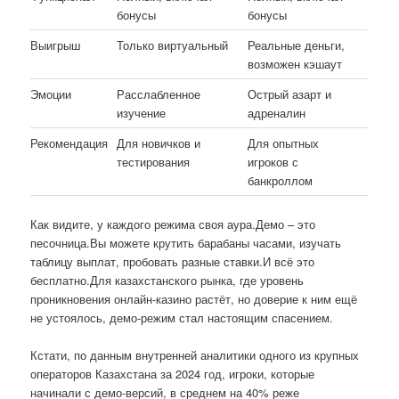
бонусы
бонусы
Выигрыш
Только виртуальный
Реальные деньги,
возможен кэшаут
Эмоции
Расслабленное
Острый азарт и
изучение
адреналин
Рекомендация
Для новичков и
Для опытных
тестирования
игроков с
банкроллом
Как видите, у каждого режима своя аура.Демо – это
песочница.Вы можете крутить барабаны часами, изучать
таблицу выплат, пробовать разные ставки.И всё это
бесплатно.Для казахстанского рынка, где уровень
проникновения онлайн-казино растёт, но доверие к ним ещё
не устоялось, демо-режим стал настоящим спасением.
Кстати, по данным внутренней аналитики одного из крупных
операторов Казахстана за 2024 год, игроки, которые
начинали с демо-версий, в среднем на 40% реже