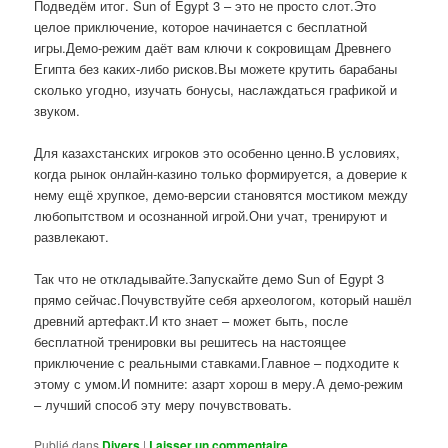
Подведём итог. Sun of Egypt 3 – это не просто слот.Это
целое приключение, которое начинается с бесплатной
игры.Демо-режим даёт вам ключи к сокровищам Древнего
Египта без каких-либо рисков.Вы можете крутить барабаны
сколько угодно, изучать бонусы, наслаждаться графикой и
звуком.
Для казахстанских игроков это особенно ценно.В условиях,
когда рынок онлайн-казино только формируется, а доверие к
нему ещё хрупкое, демо-версии становятся мостиком между
любопытством и осознанной игрой.Они учат, тренируют и
развлекают.
Так что не откладывайте.Запускайте демо Sun of Egypt 3
прямо сейчас.Почувствуйте себя археологом, который нашёл
древний артефакт.И кто знает – может быть, после
бесплатной тренировки вы решитесь на настоящее
приключение с реальными ставками.Главное – подходите к
этому с умом.И помните: азарт хорош в меру.А демо-режим
– лучший способ эту меру почувствовать.
Publié dans
Divers
|
Laisser un commentaire