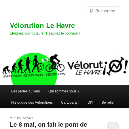
Aller
Aller
au
au
Rech
contenu
contenu
principal
secondaire
Vélorution Le Havre
Eteignez vos moteurs ! Respirez le bonheur !
Menu
Les perles du vélo
Qui sommes nous ?
principal
Historique des Vélorutions
Cartoparty !
DIY
Se relier
MIS EN AVANT
Le 8 mai, on fait le pont de