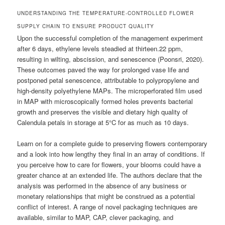
UNDERSTANDING THE TEMPERATURE-CONTROLLED FLOWER
SUPPLY CHAIN TO ENSURE PRODUCT QUALITY
Upon the successful completion of the management experiment
after 6 days, ethylene levels steadied at thirteen.22 ppm,
resulting in wilting, abscission, and senescence (Poonsri, 2020).
These outcomes paved the way for prolonged vase life and
postponed petal senescence, attributable to polypropylene and
high-density polyethylene MAPs. The microperforated film used
in MAP with microscopically formed holes prevents bacterial
growth and preserves the visible and dietary high quality of
Calendula petals in storage at 5°C for as much as 10 days.
Learn on for a complete guide to preserving flowers contemporary
and a look into how lengthy they final in an array of conditions. If
you perceive how to care for flowers, your blooms could have a
greater chance at an extended life. The authors declare that the
analysis was performed in the absence of any business or
monetary relationships that might be construed as a potential
conflict of interest. A range of novel packaging techniques are
available, similar to MAP, CAP, clever packaging, and