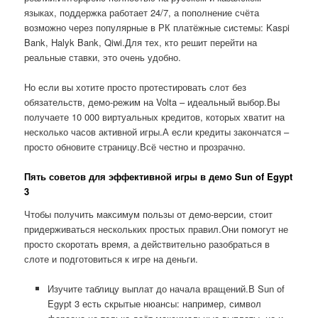
языках, поддержка работает 24/7, а пополнение счёта
возможно через популярные в РК платёжные системы: Kaspi
Bank, Halyk Bank, Qiwi.Для тех, кто решит перейти на
реальные ставки, это очень удобно.
Но если вы хотите просто протестировать слот без
обязательств, демо-режим на Volta – идеальный выбор.Вы
получаете 10 000 виртуальных кредитов, которых хватит на
несколько часов активной игры.А если кредиты закончатся –
просто обновите страницу.Всё честно и прозрачно.
Пять советов для эффективной игры в демо Sun of Egypt
3
Чтобы получить максимум пользы от демо-версии, стоит
придерживаться нескольких простых правил.Они помогут не
просто скоротать время, а действительно разобраться в
слоте и подготовиться к игре на деньги.
Изучите таблицу выплат до начала вращений.В Sun of
Egypt 3 есть скрытые нюансы: например, символ