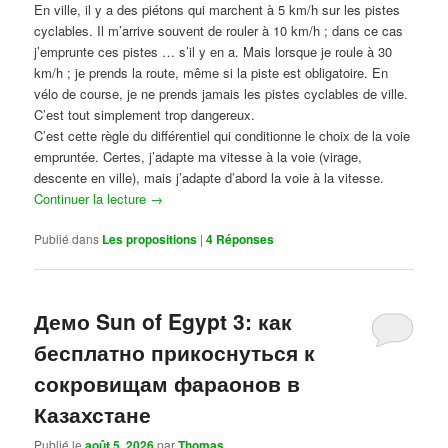
En ville, il y a des piétons qui marchent à 5 km/h sur les pistes
cyclables. Il m’arrive souvent de rouler à 10 km/h ; dans ce cas
j’emprunte ces pistes … s’il y en a. Mais lorsque je roule à 30
km/h ; je prends la route, même si la piste est obligatoire. En
vélo de course, je ne prends jamais les pistes cyclables de ville.
C’est tout simplement trop dangereux.
C’est cette règle du différentiel qui conditionne le choix de la voie
empruntée. Certes, j’adapte ma vitesse à la voie (virage,
descente en ville), mais j’adapte d’abord la voie à la vitesse.
Continuer la lecture
→
Publié dans
Les propositions
|
4
Réponses
Демо Sun of Egypt 3: как
бесплатно прикоснуться к
сокровищам фараонов в
Казахстане
Publié le
août 5, 2026
par
Thomas