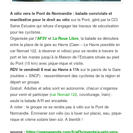
A vélo vers le Pont de Normandie : balade conviviale et
manifestive
pour le droit au vélo
sur le Pont, géré par la CCI
Seine Estuaire qui refuse d’engager les travaux de sécurisation
pour les cyclistes.
Organisée par l’
AF3V
et
La Roue Libre
, la balade se déroulera
entre la place de la gare au Havre (Caen – Le Havre possible en
car Nomad 122, à réserver si vélos) pour se rendre à travers le
port et les marais jusqu’à la Maison de l’Estuaire située au pied
du Pont (15 km) avec pique-nique et visite.
RDV le vendredi 8 mai au Havre à 11h
sur le parvis de la Gare
(routière + SNCF) : rassemblement des cyclistes de la région et
départ en groupe.
Gratuit. Adultes et ados sont en autonomie, chacun s’organise
pour venir et participer (
car Nomad 122
, covoiturage, train) :
seule la balade A/R est encadrée.
A noter : le groupe ne se rendra pas à vélo sur le Pont de
Normandie. Emmener son vélo (ou à louer sur place), eau, pique-
nique et crème solaire bien sûr. A bientôt !
source :
https://openagenda.com/fr/af3v/events/a-velo-vers-