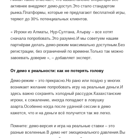
активнее внедряют демо-доступ.Это стало стандартом
рынка.Платформы, которые не предлагают бесплатной игры,
теряют до 30% потенциальных клиентов.
« Игроки из Алматы, Нур-Султана, Атырау – все хотят
сначала попробовать.Это разумно.И мы советуем нашим
партнёрам делать демо-режим максимально доступным.Без
регистрации, без ограничений по времени.Только так можно
завоевать доверие », – добавляет эксперт.
От демо к реальности: как не потерять голову
Демо-режим – это прекрасно.Но рано или поздно у многих
возникает желание попробовать игру на реальные деньги.И
здесь важно сохранять холодный рассудок.Казахстанские
игроки, к сожалению, иногда попадают в ловушку
азарта.Особенно когда после удачной сессии в демо
кажется, что и на деньги всё получится так же легко.
Помните: демо-версия и игра на реальные ставки – это
разные вселенные.В демо нет эмоционального давления.Вы