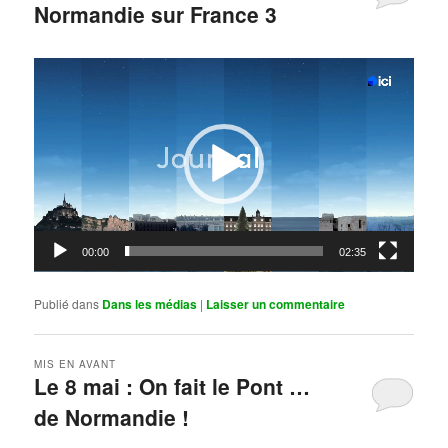
Normandie sur France 3
Publié le
mai 11, 2026
par
Steph
Lecteur
vidéo
00:00
02:35
Publié dans
Dans les médias
|
Laisser un commentaire
MIS EN AVANT
Le 8 mai : On fait le Pont …
de Normandie !