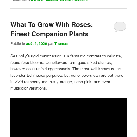
What To Grow With Roses:
Finest Companion Plants
Publié le
août 4, 2026
par
Thomas
Sea holly’s rigid construction is a fantastic contrast to delicate,
round rose blooms. Coneflowers form good-sized clumps,
however don’t unfold aggressively. The most well-known is the
lavender Echinacea purpurea, but coneflowers can are out there
in vivid raspberry-red, rusty orange, neon pink, and even
multicolor variations.