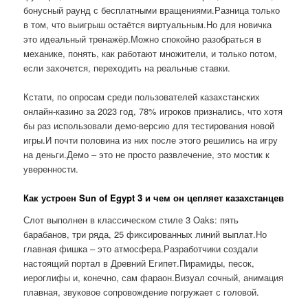
бонусный раунд с бесплатными вращениями.Разница только
в том, что выигрыш остаётся виртуальным.Но для новичка
это идеальный тренажёр.Можно спокойно разобраться в
механике, понять, как работают множители, и только потом,
если захочется, переходить на реальные ставки.
Кстати, по опросам среди пользователей казахстанских
онлайн-казино за 2023 год, 78% игроков признались, что хотя
бы раз использовали демо-версию для тестирования новой
игры.И почти половина из них после этого решились на игру
на деньги.Демо – это не просто развлечение, это мостик к
уверенности.
Как устроен Sun of Egypt 3 и чем он цепляет казахстанцев
Слот выполнен в классическом стиле 3 Oaks: пять
барабанов, три ряда, 25 фиксированных линий выплат.Но
главная фишка – это атмосфера.Разработчики создали
настоящий портал в Древний Египет.Пирамиды, песок,
иероглифы и, конечно, сам фараон.Визуал сочный, анимация
плавная, звуковое сопровождение погружает с головой.