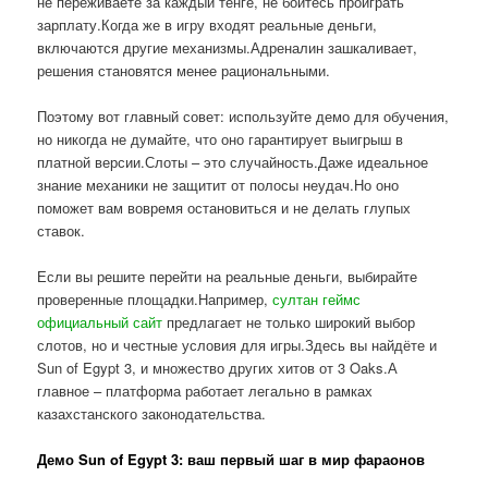
не переживаете за каждый тенге, не боитесь проиграть
зарплату.Когда же в игру входят реальные деньги,
включаются другие механизмы.Адреналин зашкаливает,
решения становятся менее рациональными.
Поэтому вот главный совет: используйте демо для обучения,
но никогда не думайте, что оно гарантирует выигрыш в
платной версии.Слоты – это случайность.Даже идеальное
знание механики не защитит от полосы неудач.Но оно
поможет вам вовремя остановиться и не делать глупых
ставок.
Если вы решите перейти на реальные деньги, выбирайте
проверенные площадки.Например,
султан геймс
официальный сайт
предлагает не только широкий выбор
слотов, но и честные условия для игры.Здесь вы найдёте и
Sun of Egypt 3, и множество других хитов от 3 Oaks.А
главное – платформа работает легально в рамках
казахстанского законодательства.
Демо Sun of Egypt 3: ваш первый шаг в мир фараонов