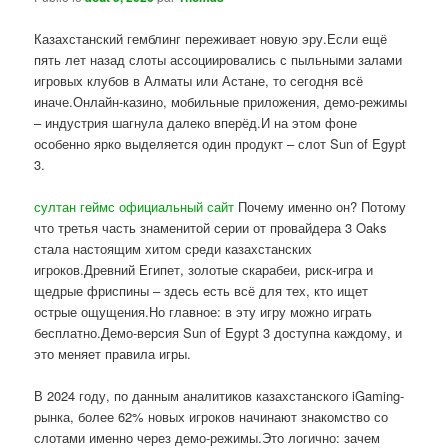
Казахстанский гемблинг переживает новую эру.Если ещё
пять лет назад слоты ассоциировались с пыльными залами
игровых клубов в Алматы или Астане, то сегодня всё
иначе.Онлайн-казино, мобильные приложения, демо-режимы
– индустрия шагнула далеко вперёд.И на этом фоне
особенно ярко выделяется один продукт – слот Sun of Egypt
3.
султан геймс официальный сайт
Почему именно он? Потому
что третья часть знаменитой серии от провайдера 3 Oaks
стала настоящим хитом среди казахстанских
игроков.Древний Египет, золотые скарабеи, риск-игра и
щедрые фриспины – здесь есть всё для тех, кто ищет
острые ощущения.Но главное: в эту игру можно играть
бесплатно.Демо-версия Sun of Egypt 3 доступна каждому, и
это меняет правила игры.
В 2024 году, по данным аналитиков казахстанского iGaming-
рынка, более 62% новых игроков начинают знакомство со
слотами именно через демо-режимы.Это логично: зачем