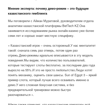
Мнение эксперта: почему демо-режим – это будущее
казахстанского гемблинга
Мы поговорили с Айжан Муратовой, руководителем отдела
аналитики казахстанской платформы BetTech KZ.Она
занимается исследованием рынка онлайн-казино уже более
семи лет и хорошо знает местную специфику.
« Казахстанский игрок – очень осторожный.У нас менталитет
такой: сначала семь раз отмерь, потом один раз
отрежь.Демо-режимы идеально вписываются в эту модель
поведения.Мы видим, что количество пользователей,
которые тестируют слоты бесплатно, за последние два года
выросло на 55%.И это не просто любопытство.Люди хотят
понять механику, оценить свои шансы. Sun of Egypt 3 – яркий
пример слота, который лучше всего осваивать именно в
демо.У него сложная бонусная система, и без
предварительной тренировки можно быстро
разочароваться ».
Айжан также отмечает, что казахстанские операторы всё