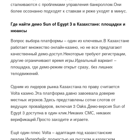
сталкиваются с проблемами управления банкроллом.Они
более осознанно подходят к ставкам и реже уходят в минус.
Где найти демо Sun of Egypt 3 в Казахстане: площадки и
нюансы
Вопрос выбора платформы – один из ключевых.В Казахстане
работает множество онлайн-казино, но не все предлагают
качественный демо-доступ.Некоторые требуют регистрации,
другие ограничивают время игры.Идеальный вариант –
площадка, где демо-режим открыт сразу, без лишних
телодвижений.
Одним из лидеров рынка Казахстана по праву считается
Volta казино.Эта платформа давно завоевала доверие
местных игроков.Здесь представлены сотни слотов от
ведущих провайдеров, включая 3 Oaks.Демо-версия Sun of
Egypt 3 доступна в один клик.Никаких СМС, никаких
верификаций.Просто заходите и играете.
Ещё один плюс Volta – адаптация под казахстанские
реалии.Интерфейс полностью на русском и казахском