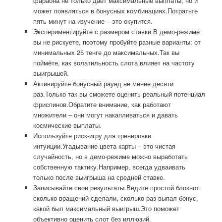
фараона не только даёт максимальные выплаты, но и
может появляться в бонусных комбинациях.Потратьте
пять минут на изучение – это окупится.
Экспериментируйте с размером ставки.В демо-режиме
вы не рискуете, поэтому пробуйте разные варианты: от
минимальных 25 тенге до максимальных.Так вы
поймёте, как волатильность слота влияет на частоту
выигрышей.
Активируйте бонусный раунд не менее десяти
раз.Только так вы сможете оценить реальный потенциал
фриспинов.Обратите внимание, как работают
множители – они могут накапливаться и давать
космические выплаты.
Используйте риск-игру для тренировки
интуиции.Угадывание цвета карты – это чистая
случайность, но в демо-режиме можно выработать
собственную тактику.Например, всегда удваивать
только после выигрыша на средней ставке.
Записывайте свои результаты.Ведите простой блокнот:
сколько вращений сделали, сколько раз выпал бонус,
какой был максимальный выигрыш.Это поможет
объективно оценить слот без иллюзий.