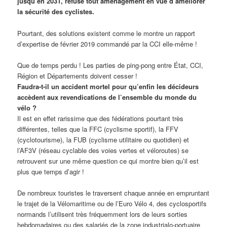
jusqu’en 2031, refuse tout aménagement en vue d’améliorer
la sécurité des cyclistes.
Pourtant, des solutions existent comme le montre un rapport
d’expertise de février 2019 commandé par la CCI elle-même !
Que de temps perdu ! Les parties de ping-pong entre État, CCI,
Région et Départements doivent cesser !
Faudra-t-il un accident mortel pour qu’enfin les décideurs
accèdent aux revendications de l’ensemble du monde du
vélo ?
Il est en effet rarissime que des fédérations pourtant très
différentes, telles que la FFC (cyclisme sportif), la FFV
(cyclotourisme), la FUB (cyclisme utilitaire ou quotidien) et
l’AF3V (réseau cyclable des voies vertes et véloroutes) se
retrouvent sur une même question ce qui montre bien qu’il est
plus que temps d’agir !
De nombreux touristes le traversent chaque année en empruntant
le trajet de la Vélomaritime ou de l’Euro Vélo 4, des cyclosportifs
normands l’utilisent très fréquemment lors de leurs sorties
hebdomadaires ou des salariés de la zone industrialo-portuaire