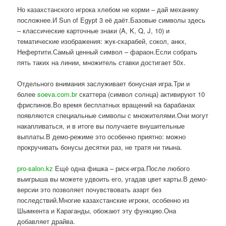
Но казахстанского игрока хлебом не корми – дай механику
посложнее.И Sun of Egypt 3 её даёт.Базовые символы здесь
– классические карточные знаки (A, K, Q, J, 10) и
тематические изображения: жук-скарабей, сокол, анкх,
Нефертити.Самый ценный символ – фараон.Если собрать
пять таких на линии, множитель ставки достигает 50x.
Отдельного внимания заслуживает бонусная игра.Три и
более
soeva.com.br
скаттера (символ солнца) активируют 10
фриспинов.Во время бесплатных вращений на барабанах
появляются специальные символы с множителями.Они могут
накапливаться, и в итоге вы получаете внушительные
выплаты.В демо-режиме это особенно приятно: можно
прокручивать бонусы десятки раз, не тратя ни тиына.
pro-salon.kz
Ещё одна фишка – риск-игра.После любого
выигрыша вы можете удвоить его, угадав цвет карты.В демо-
версии это позволяет почувствовать азарт без
последствий.Многие казахстанские игроки, особенно из
Шымкента и Караганды, обожают эту функцию.Она
добавляет драйва.