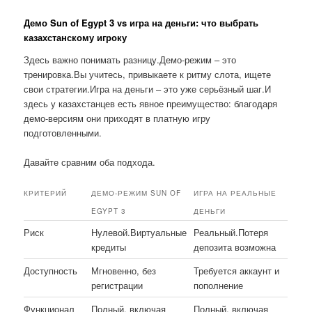
Демо Sun of Egypt 3 vs игра на деньги: что выбрать
казахстанскому игроку
Здесь важно понимать разницу.Демо-режим – это
тренировка.Вы учитесь, привыкаете к ритму слота, ищете
свои стратегии.Игра на деньги – это уже серьёзный шаг.И
здесь у казахстанцев есть явное преимущество: благодаря
демо-версиям они приходят в платную игру
подготовленными.
Давайте сравним оба подхода.
КРИТЕРИЙ
ДЕМО-РЕЖИМ SUN OF
ИГРА НА РЕАЛЬНЫЕ
EGYPT 3
ДЕНЬГИ
Риск
Нулевой.Виртуальные
Реальный.Потеря
кредиты
депозита возможна
Доступность
Мгновенно, без
Требуется аккаунт и
регистрации
пополнение
Функционал
Полный, включая
Полный, включая