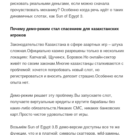
рисковать реальными деньгами, если можно сначала
прочувствовать механику? Особенно когда речь идёт о таких
динамичных слотах, как Sun of Egypt 3.
Почему демо-режим стал спасением для казахстанских
игроков
Законодательство Казахстана в сфере азартных игр – штука
сложная.Официально казино разрешены только в нескольких
локациях: Капчагай, Щучинск, Боровое.Но онлайн-сектор
живёт по своим законам.Многие казахстанцы сталкиваются с
проблемой: хочется попробовать новый слот, но
регистрироваться и вносить депозит страшно.Особенно если
опыта нет.
Демо-режим решает эту проблему.Вы запускаете слот,
получаете виртуальные кредиты и крутите барабаны без
каких-либо обязательств.Никаких СМС, никаких банковских
карт.Просто чистое удовольствие от игры.
Возьмём Sun of Egypt 3.В демо-версии доступны все те же
функции, что и в платной: символы скаттеров, wild-замены,