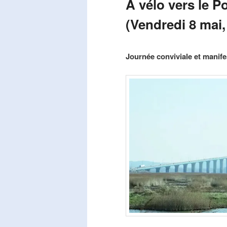
A vélo vers le P
(Vendredi 8 mai,
Publié le
mars 29, 2026
par
Steph
Journée conviviale et manifes