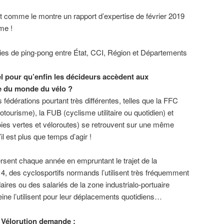
nt comme le montre un rapport d’expertise de février 2019
me !
ies de ping-pong entre État, CCI, Région et Départements
el pour qu’enfin les décideurs accèdent aux
e du monde du vélo ?
s fédérations pourtant très différentes, telles que la FFC
otourisme), la FUB (cyclisme utilitaire ou quotidien) et
oies vertes et véloroutes) se retrouvent sur une même
il est plus que temps d’agir !
rsent chaque année en empruntant le trajet de la
 4, des cyclosportifs normands l’utilisent très fréquemment
ires ou des salariés de la zone industrialo-portuaire
Seine l’utilisent pour leur déplacements quotidiens…
H Vélorution demande :