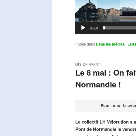
00:00
Publié dans
Dans les médias
|
Lais
MIS EN AVANT
Le 8 mai : On fa
Normandie !
Publié le
avril 18, 2026
par
Steph
Pour une trave
Le collectif LH Vélorution s’
Pont de Normandie le vendre