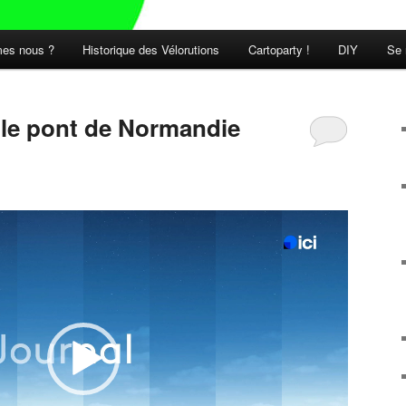
es nous ?
Historique des Vélorutions
Cartoparty !
DIY
Se 
t le pont de Normandie