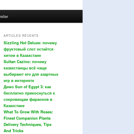
relier
ARTICLES RÉCENTS
Sizzling Hot Deluxe: почему
фруктовый слот остаётся
хитом в Казахстане
Sultan Cazino: почему
казахстанцы всё чаще
выбирают его для азартных
игр в интернете
Демо Sun of Egypt 3: как
бесплатно прикоснуться к
сокровищам фараонов в
Казахстане
What To Grow With Roses:
Finest Companion Plants
Delivery Techniques, Tips
And Tricks