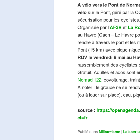
A vélo vers le Pont de Norma
vélo
sur le Pont, géré par la C
sécurisation pour les cyclistes
Organisée par l’
AF3V
et
La Ro
au Havre (Caen – Le Havre pos
rendre à travers le port et les
Pont (15 km) avec pique-nique e
RDV le vendredi 8 mai au Ha
rassemblement des cyclistes de
Gratuit. Adultes et ados sont e
Nomad 122
, covoiturage, trai
A noter : le groupe ne se ren
(ou à louer sur place), eau, piq
source :
https://openagenda.
cl=fr
Publié dans
Militantisme
|
Laisser 