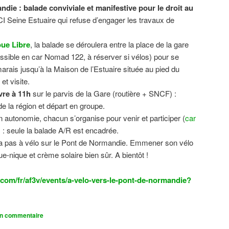
ndie : balade conviviale et manifestive
pour le droit au
CI Seine Estuaire qui refuse d’engager les travaux de
.
ue Libre
, la balade se déroulera entre la place de la gare
sible en car Nomad 122, à réserver si vélos) pour se
 marais jusqu’à la Maison de l’Estuaire située au pied du
t visite.
vre à 11h
sur le parvis de la Gare (routière + SNCF) :
 la région et départ en groupe.
n autonomie, chacun s’organise pour venir et participer (
car
n) : seule la balade A/R est encadrée.
dra pas à vélo sur le Pont de Normandie. Emmener son vélo
ue-nique et crème solaire bien sûr. A bientôt !
com/fr/af3v/events/a-velo-vers-le-pont-de-normandie?
un commentaire