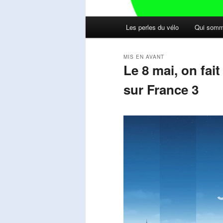
Menu
Les perles du vélo
Qui somm
principal
MIS EN AVANT
Le 8 mai, on fai
sur France 3
Publié le
mai 11, 2026
par
Steph
Lecteur
vidéo