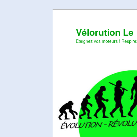
Aller
Aller
au
au
contenu
contenu
Vélorution Le
principal
secondaire
Eteignez vos moteurs ! Respire