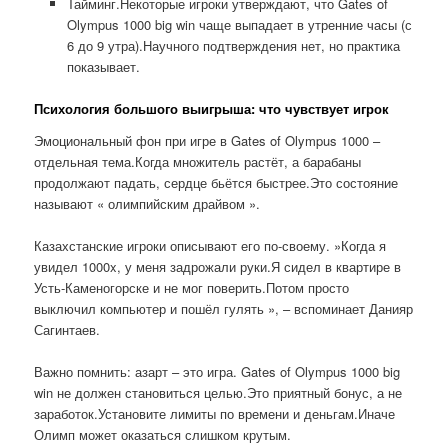
Тайминг.Некоторые игроки утверждают, что Gates of
Olympus 1000 big win чаще выпадает в утренние часы (с
6 до 9 утра).Научного подтверждения нет, но практика
показывает.
Психология большого выигрыша: что чувствует игрок
Эмоциональный фон при игре в Gates of Olympus 1000 –
отдельная тема.Когда множитель растёт, а барабаны
продолжают падать, сердце бьётся быстрее.Это состояние
называют « олимпийским драйвом ».
Казахстанские игроки описывают его по-своему. »Когда я
увидел 1000x, у меня задрожали руки.Я сидел в квартире в
Усть-Каменогорске и не мог поверить.Потом просто
выключил компьютер и пошёл гулять », – вспоминает Данияр
Сагинтаев.
Важно помнить: азарт – это игра. Gates of Olympus 1000 big
win не должен становиться целью.Это приятный бонус, а не
заработок.Установите лимиты по времени и деньгам.Иначе
Олимп может оказаться слишком крутым.