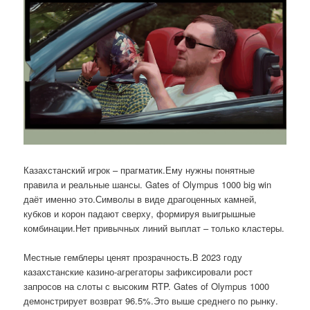
Казахстанский игрок – прагматик.Ему нужны понятные
правила и реальные шансы. Gates of Olympus 1000 big win
даёт именно это.Символы в виде драгоценных камней,
кубков и корон падают сверху, формируя выигрышные
комбинации.Нет привычных линий выплат – только кластеры.
Местные гемблеры ценят прозрачность.В 2023 году
казахстанские казино-агрегаторы зафиксировали рост
запросов на слоты с высоким RTP. Gates of Olympus 1000
демонстрирует возврат 96.5%.Это выше среднего по рынку.