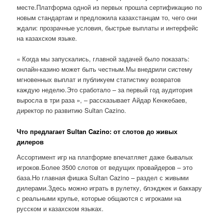
месте.Платформа одной из первых прошла сертификацию по
новым стандартам и предложила казахстанцам то, чего они
ждали: прозрачные условия, быстрые выплаты и интерфейс
на казахском языке.
« Когда мы запускались, главной задачей было показать:
онлайн-казино может быть честным.Мы внедрили систему
мгновенных выплат и публикуем статистику возвратов
каждую неделю.Это сработало – за первый год аудитория
выросла в три раза », – рассказывает Айдар Кенжебаев,
директор по развитию Sultan Cazino.
Что предлагает Sultan Cazino: от слотов до живых
дилеров
Ассортимент игр на платформе впечатляет даже бывалых
игроков.Более 3500 слотов от ведущих провайдеров – это
база.Но главная фишка Sultan Cazino – раздел с живыми
дилерами.Здесь можно играть в рулетку, блэкджек и баккару
с реальными крупье, которые общаются с игроками на
русском и казахском языках.