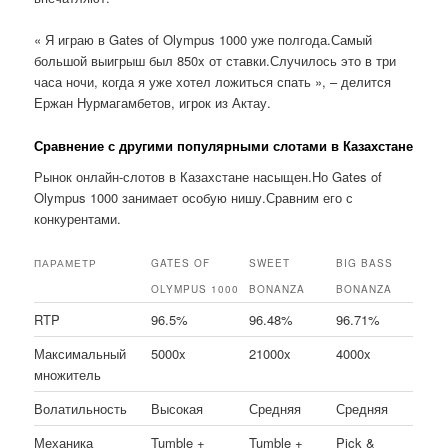
« Я играю в Gates of Olympus 1000 уже полгода.Самый
большой выигрыш был 850x от ставки.Случилось это в три
часа ночи, когда я уже хотел ложиться спать », – делится
Ержан Нурмагамбетов, игрок из Актау.
Сравнение с другими популярными слотами в Казахстане
Рынок онлайн-слотов в Казахстане насыщен.Но Gates of
Olympus 1000 занимает особую нишу.Сравним его с
конкурентами.
ПАРАМЕТР
GATES OF
SWEET
BIG BASS
OLYMPUS 1000
BONANZA
BONANZA
RTP
96.5%
96.48%
96.71%
Максимальный
5000x
21000x
4000x
множитель
Волатильность
Высокая
Средняя
Средняя
Механика
Tumble +
Tumble +
Pick &