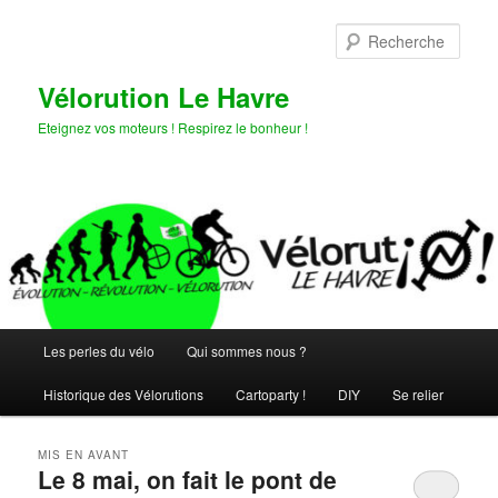
Aller
Aller
au
au
Rech
contenu
contenu
principal
secondaire
Vélorution Le Havre
Eteignez vos moteurs ! Respirez le bonheur !
Menu
Les perles du vélo
Qui sommes nous ?
principal
Historique des Vélorutions
Cartoparty !
DIY
Se relier
MIS EN AVANT
Le 8 mai, on fait le pont de