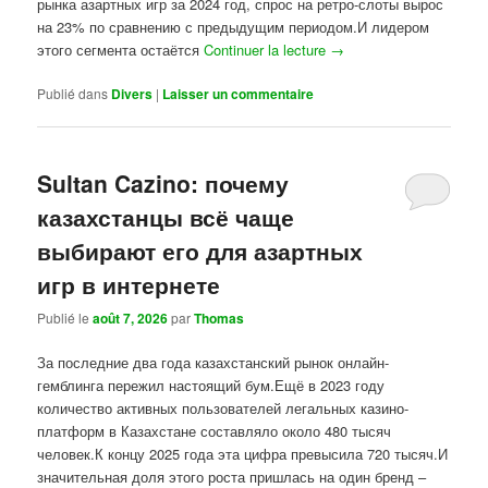
рынка азартных игр за 2024 год, спрос на ретро-слоты вырос
на 23% по сравнению с предыдущим периодом.И лидером
этого сегмента остаётся
Continuer la lecture
→
Publié dans
Divers
|
Laisser un commentaire
Sultan Cazino: почему
казахстанцы всё чаще
выбирают его для азартных
игр в интернете
Publié le
août 7, 2026
par
Thomas
За последние два года казахстанский рынок онлайн-
гемблинга пережил настоящий бум.Ещё в 2023 году
количество активных пользователей легальных казино-
платформ в Казахстане составляло около 480 тысяч
человек.К концу 2025 года эта цифра превысила 720 тысяч.И
значительная доля этого роста пришлась на один бренд –