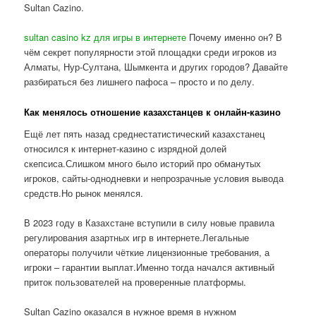
Sultan Cazino.
sultan casino kz для игры в интернете
Почему именно он? В
чём секрет популярности этой площадки среди игроков из
Алматы, Нур-Султана, Шымкента и других городов? Давайте
разбираться без лишнего пафоса – просто и по делу.
Как менялось отношение казахстанцев к онлайн-казино
Ещё лет пять назад среднестатистический казахстанец
относился к интернет-казино с изрядной долей
скепсиса.Слишком много было историй про обманутых
игроков, сайты-однодневки и непрозрачные условия вывода
средств.Но рынок менялся.
В 2023 году в Казахстане вступили в силу новые правила
регулирования азартных игр в интернете.Легальные
операторы получили чёткие лицензионные требования, а
игроки – гарантии выплат.Именно тогда начался активный
приток пользователей на проверенные платформы.
Sultan Cazino оказался в нужное время в нужном