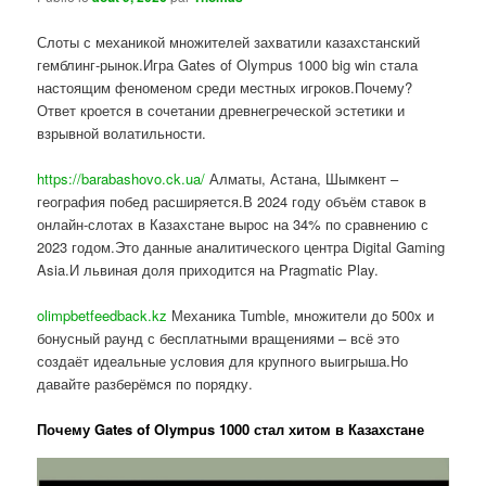
Слоты с механикой множителей захватили казахстанский
гемблинг-рынок.Игра Gates of Olympus 1000 big win стала
настоящим феноменом среди местных игроков.Почему?
Ответ кроется в сочетании древнегреческой эстетики и
взрывной волатильности.
https://barabashovo.ck.ua/
Алматы, Астана, Шымкент –
география побед расширяется.В 2024 году объём ставок в
онлайн-слотах в Казахстане вырос на 34% по сравнению с
2023 годом.Это данные аналитического центра Digital Gaming
Asia.И львиная доля приходится на Pragmatic Play.
olimpbetfeedback.kz
Механика Tumble, множители до 500x и
бонусный раунд с бесплатными вращениями – всё это
создаёт идеальные условия для крупного выигрыша.Но
давайте разберёмся по порядку.
Почему Gates of Olympus 1000 стал хитом в Казахстане