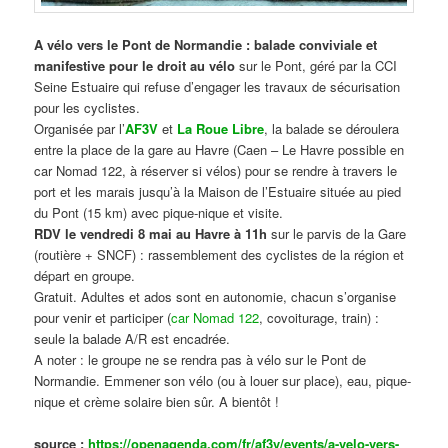
A vélo vers le Pont de Normandie : balade conviviale et
manifestive
pour le droit au vélo
sur le Pont, géré par la CCI
Seine Estuaire qui refuse d’engager les travaux de sécurisation
pour les cyclistes.
Organisée par l’
AF3V
et
La Roue Libre
, la balade se déroulera
entre la place de la gare au Havre (Caen – Le Havre possible en
car Nomad 122, à réserver si vélos) pour se rendre à travers le
port et les marais jusqu’à la Maison de l’Estuaire située au pied
du Pont (15 km) avec pique-nique et visite.
RDV le vendredi 8 mai au Havre à 11h
sur le parvis de la Gare
(routière + SNCF) : rassemblement des cyclistes de la région et
départ en groupe.
Gratuit. Adultes et ados sont en autonomie, chacun s’organise
pour venir et participer (
car Nomad 122
, covoiturage, train) :
seule la balade A/R est encadrée.
A noter : le groupe ne se rendra pas à vélo sur le Pont de
Normandie. Emmener son vélo (ou à louer sur place), eau, pique-
nique et crème solaire bien sûr. A bientôt !
source :
https://openagenda.com/fr/af3v/events/a-velo-vers-