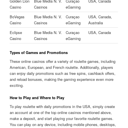
Golden Lion
Blue Media N. V.
Curaçao
USA, Canada
Casino
Casinos
eGaming
BoVegas
Blue Media N. V.
Curaçao
USA, Canada,
Casino
Casinos
eGaming
Australia
Eclipse
Blue Media N. V.
Curaçao
USA, Canada
Casino
Casinos
eGaming
Types of Games and Promotions
These online casinos offer a variety of roulette games, including
American, European, and French roulette. Additionally, players
can enjoy daily promotions such as free spins, cashback offers,
and reload bonuses, making the gaming experience even more
exciting.
How to Play and Where to Play
To play roulette with daily promotions in the USA, simply create
an account at one of the top online casinos mentioned above,
make a deposit, and start playing your favorite roulette games.
You can play on any device, including mobile phones, desktops,