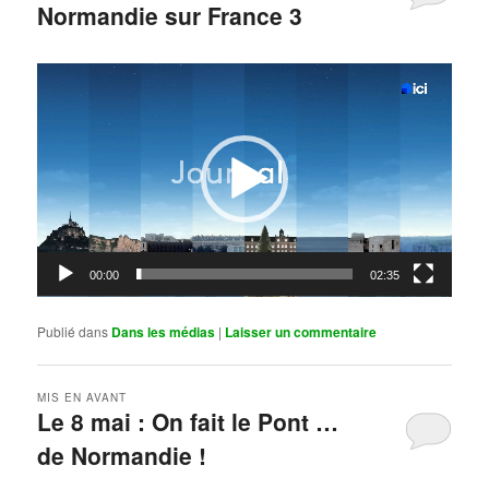
Normandie sur France 3
Publié le
mai 11, 2026
par
Steph
Lecteur
vidéo
00:00
02:35
Publié dans
Dans les médias
|
Laisser un commentaire
MIS EN AVANT
Le 8 mai : On fait le Pont …
de Normandie !