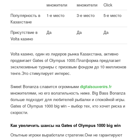
множители
множители
Click
Популярность в
1-е место
3-е место
5-е место
Казахстане
Присутствие в
Да
Да
Да
Volta казино
Volta казино, один из лидеров рынка Казахстана, активно
продвигает Gates of Olympus 1000.Платформа предлагает
эксклюзивные турниры с призовым фондом до 10 миллионов
тенге.Это стимулирует интерес.
Sweet Bonanza славится огромными
digitalsouvenirs.fr
множителями, но его волатильность ниже. Big Bass Bonanza
больше подходит для любителей рыбалки и спокойной игры.
Gates of Olympus 1000 big win – выбор тех, кто хочет риска и
скорости.
Как увеличить шансы на Gates of Olympus 1000 big win
Опытные игроки выработали стратегии.Они не гарантируют