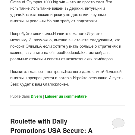
Gates of Olympus 1000 big win – это не просто слот.Это
испытание.Испытание вашей выдержки, интуиции и
удачи.Казахстанские игроки уже доказали: крупные
выигрыши реальны.Но они требуют подготовки.
Попробуйте свои силы.Начните с малого.Изучите
механику.И, возможно, именно вы станете следующим, кто
покорит Олимп.А если хотите узнать больше о стратегиях и
казино, загляните на olimpbetfeedback.kz.Там собраны
реальные отзывы и советы от казахстанских гемблеров.
Помните: главное – контроль.Без него даже самый большой
выигрыш превращается в потерю.Играйте осознанно.И пусть
Зевс будет к вам благосклонен.
Publié dans
Divers
|
Laisser un commentaire
Roulette with Daily
Promotions USA Secure: A