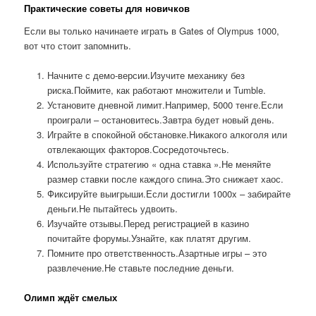
Практические советы для новичков
Если вы только начинаете играть в Gates of Olympus 1000,
вот что стоит запомнить.
Начните с демо-версии.Изучите механику без
риска.Поймите, как работают множители и Tumble.
Установите дневной лимит.Например, 5000 тенге.Если
проиграли – остановитесь.Завтра будет новый день.
Играйте в спокойной обстановке.Никакого алкоголя или
отвлекающих факторов.Сосредоточьтесь.
Используйте стратегию « одна ставка ».Не меняйте
размер ставки после каждого спина.Это снижает хаос.
Фиксируйте выигрыши.Если достигли 1000x – забирайте
деньги.Не пытайтесь удвоить.
Изучайте отзывы.Перед регистрацией в казино
почитайте форумы.Узнайте, как платят другим.
Помните про ответственность.Азартные игры – это
развлечение.Не ставьте последние деньги.
Олимп ждёт смелых