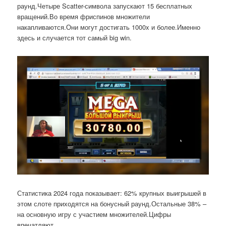
раунд.Четыре Scatter-символа запускают 15 бесплатных
вращений.Во время фриспинов множители
накапливаются.Они могут достигать 1000x и более.Именно
здесь и случается тот самый big win.
Статистика 2024 года показывает: 62% крупных выигрышей в
этом слоте приходятся на бонусный раунд.Остальные 38% –
на основную игру с участием множителей.Цифры
впечатляют.