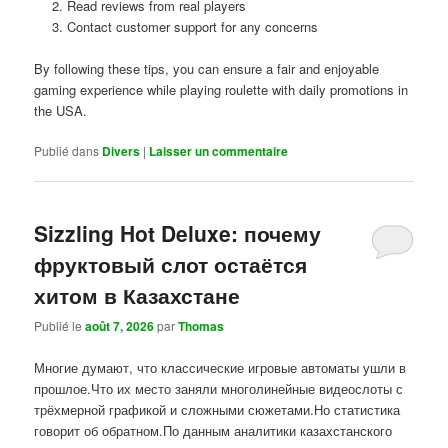
Read reviews from real players
Contact customer support for any concerns
By following these tips, you can ensure a fair and enjoyable
gaming experience while playing roulette with daily promotions in
the USA.
Publié dans
Divers
|
Laisser un commentaire
Sizzling Hot Deluxe: почему
фруктовый слот остаётся
хитом в Казахстане
Publié le
août 7, 2026
par
Thomas
Многие думают, что классические игровые автоматы ушли в
прошлое.Что их место заняли многолинейные видеослоты с
трёхмерной графикой и сложными сюжетами.Но статистика
говорит об обратном.По данным аналитики казахстанского