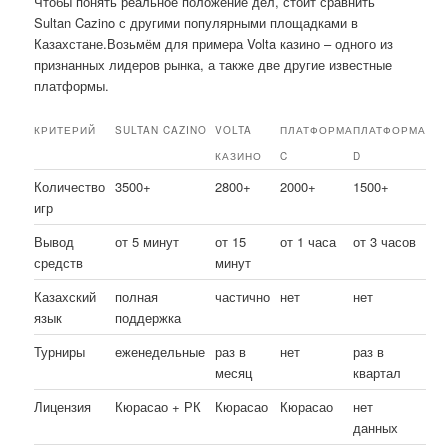
Чтобы понять реальное положение дел, стоит сравнить
Sultan Cazino с другими популярными площадками в
Казахстане.Возьмём для примера Volta казино – одного из
признанных лидеров рынка, а также две другие известные
платформы.
КРИТЕРИЙ
SULTAN CAZINO
VOLTA
ПЛАТФОРМА
ПЛАТФОРМА
КАЗИНО
C
D
Количество
3500+
2800+
2000+
1500+
игр
Вывод
от 5 минут
от 15
от 1 часа
от 3 часов
средств
минут
Казахский
полная
частично
нет
нет
язык
поддержка
Турниры
еженедельные
раз в
нет
раз в
месяц
квартал
Лицензия
Кюрасао + РК
Кюрасао
Кюрасао
нет
данных