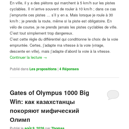
En ville, il y a des piétons qui marchent à 5 km/h sur les pistes
cyclables. Il m’arrive souvent de rouler à 10 km/h ; dans ce cas
j’emprunte ces pistes … s’il y en a. Mais lorsque je roule à 30
km/h ; je prends la route, même si la piste est obligatoire. En
vélo de course, je ne prends jamais les pistes cyclables de ville.
C’est tout simplement trop dangereux.
C’est cette règle du différentiel qui conditionne le choix de la voie
empruntée. Certes, j’adapte ma vitesse à la voie (virage,
descente en ville), mais j’adapte d’abord la voie à la vitesse.
Continuer la lecture
→
Publié dans
Les propositions
|
4
Réponses
Gates of Olympus 1000 Big
Win: как казахстанцы
покоряют мифический
Олимп
Publié le
août 9, 2026
par
Thomas