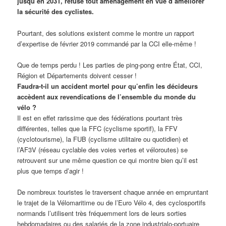
jusqu’en 2031, refuse tout aménagement en vue d’améliorer
la sécurité des cyclistes.
Pourtant, des solutions existent comme le montre un rapport
d’expertise de février 2019 commandé par la CCI elle-même !
Que de temps perdu ! Les parties de ping-pong entre État, CCI,
Région et Départements doivent cesser !
Faudra-t-il un accident mortel pour qu’enfin les décideurs
accèdent aux revendications de l’ensemble du monde du
vélo ?
Il est en effet rarissime que des fédérations pourtant très
différentes, telles que la FFC (cyclisme sportif), la FFV
(cyclotourisme), la FUB (cyclisme utilitaire ou quotidien) et
l’AF3V (réseau cyclable des voies vertes et véloroutes) se
retrouvent sur une même question ce qui montre bien qu’il est
plus que temps d’agir !
De nombreux touristes le traversent chaque année en empruntant
le trajet de la Vélomaritime ou de l’Euro Vélo 4, des cyclosportifs
normands l’utilisent très fréquemment lors de leurs sorties
hebdomadaires ou des salariés de la zone industrialo-portuaire