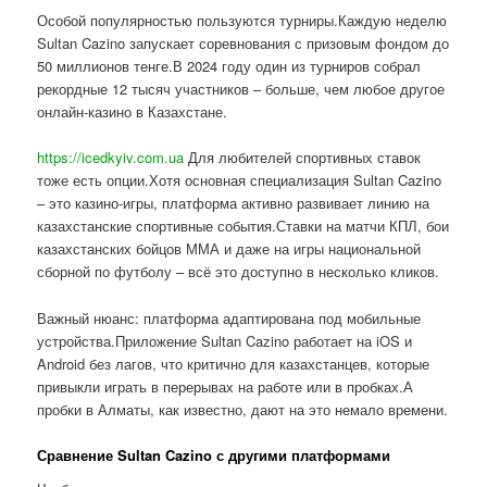
Особой популярностью пользуются турниры.Каждую неделю
Sultan Cazino запускает соревнования с призовым фондом до
50 миллионов тенге.В 2024 году один из турниров собрал
рекордные 12 тысяч участников – больше, чем любое другое
онлайн-казино в Казахстане.
https://icedkyiv.com.ua
Для любителей спортивных ставок
тоже есть опции.Хотя основная специализация Sultan Cazino
– это казино-игры, платформа активно развивает линию на
казахстанские спортивные события.Ставки на матчи КПЛ, бои
казахстанских бойцов ММА и даже на игры национальной
сборной по футболу – всё это доступно в несколько кликов.
Важный нюанс: платформа адаптирована под мобильные
устройства.Приложение Sultan Cazino работает на iOS и
Android без лагов, что критично для казахстанцев, которые
привыкли играть в перерывах на работе или в пробках.А
пробки в Алматы, как известно, дают на это немало времени.
Сравнение Sultan Cazino с другими платформами