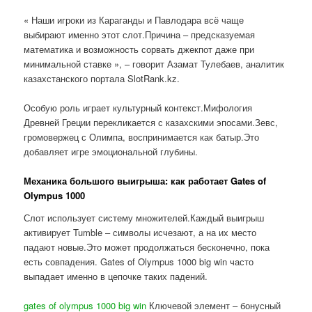
« Наши игроки из Караганды и Павлодара всё чаще
выбирают именно этот слот.Причина – предсказуемая
математика и возможность сорвать джекпот даже при
минимальной ставке », – говорит Азамат Тулебаев, аналитик
казахстанского портала SlotRank.kz.
Особую роль играет культурный контекст.Мифология
Древней Греции перекликается с казахскими эпосами.Зевс,
громовержец с Олимпа, воспринимается как батыр.Это
добавляет игре эмоциональной глубины.
Механика большого выигрыша: как работает Gates of
Olympus 1000
Слот использует систему множителей.Каждый выигрыш
активирует Tumble – символы исчезают, а на их место
падают новые.Это может продолжаться бесконечно, пока
есть совпадения. Gates of Olympus 1000 big win часто
выпадает именно в цепочке таких падений.
gates of olympus 1000 big win
Ключевой элемент – бонусный