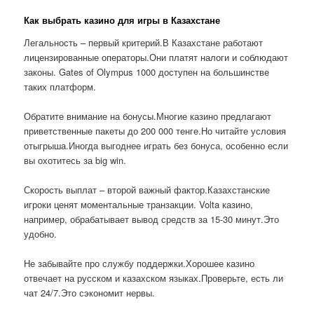
Как выбрать казино для игры в Казахстане
Легальность – первый критерий.В Казахстане работают
лицензированные операторы.Они платят налоги и соблюдают
законы. Gates of Olympus 1000 доступен на большинстве
таких платформ.
Обратите внимание на бонусы.Многие казино предлагают
приветственные пакеты до 200 000 тенге.Но читайте условия
отыгрыша.Иногда выгоднее играть без бонуса, особенно если
вы охотитесь за big win.
Скорость выплат – второй важный фактор.Казахстанские
игроки ценят моментальные транзакции. Volta казино,
например, обрабатывает вывод средств за 15-30 минут.Это
удобно.
Не забывайте про службу поддержки.Хорошее казино
отвечает на русском и казахском языках.Проверьте, есть ли
чат 24/7.Это сэкономит нервы.