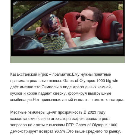
Казахстанский игрок – прагматик.Ему нужны понятные
правила и реальные шансы. Gates of Olympus 1000 big win
даёт именно это.Символы в виде драгоценных камней,
кубков и корон падают сверху, формируя выигрышные
комбинации.Нет привычных линий выплат – только кластеры.
Местные гемблеры ценят прозрачность.В 2023 году
казахстанские казино-агрегаторы зафиксировали рост
запросов на слоты с высоким RTP. Gates of Olympus 1000
демонстрирует возврат 96.5%.Это выше среднего по рынку.