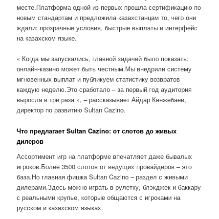
месте.Платформа одной из первых прошла сертификацию по
новым стандартам и предложила казахстанцам то, чего они
ждали: прозрачные условия, быстрые выплаты и интерфейс
на казахском языке.
« Когда мы запускались, главной задачей было показать:
онлайн-казино может быть честным.Мы внедрили систему
мгновенных выплат и публикуем статистику возвратов
каждую неделю.Это сработало – за первый год аудитория
выросла в три раза », – рассказывает Айдар Кенжебаев,
директор по развитию Sultan Cazino.
Что предлагает Sultan Cazino: от слотов до живых
дилеров
Ассортимент игр на платформе впечатляет даже бывалых
игроков.Более 3500 слотов от ведущих провайдеров – это
база.Но главная фишка Sultan Cazino – раздел с живыми
дилерами.Здесь можно играть в рулетку, блэкджек и баккару
с реальными крупье, которые общаются с игроками на
русском и казахском языках.