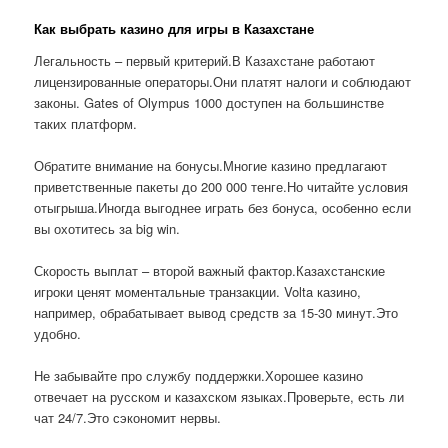
Как выбрать казино для игры в Казахстане
Легальность – первый критерий.В Казахстане работают
лицензированные операторы.Они платят налоги и соблюдают
законы. Gates of Olympus 1000 доступен на большинстве
таких платформ.
Обратите внимание на бонусы.Многие казино предлагают
приветственные пакеты до 200 000 тенге.Но читайте условия
отыгрыша.Иногда выгоднее играть без бонуса, особенно если
вы охотитесь за big win.
Скорость выплат – второй важный фактор.Казахстанские
игроки ценят моментальные транзакции. Volta казино,
например, обрабатывает вывод средств за 15-30 минут.Это
удобно.
Не забывайте про службу поддержки.Хорошее казино
отвечает на русском и казахском языках.Проверьте, есть ли
чат 24/7.Это сэкономит нервы.