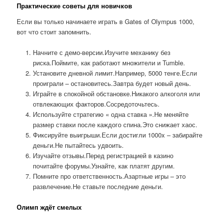
Практические советы для новичков
Если вы только начинаете играть в Gates of Olympus 1000,
вот что стоит запомнить.
Начните с демо-версии.Изучите механику без
риска.Поймите, как работают множители и Tumble.
Установите дневной лимит.Например, 5000 тенге.Если
проиграли – остановитесь.Завтра будет новый день.
Играйте в спокойной обстановке.Никакого алкоголя или
отвлекающих факторов.Сосредоточьтесь.
Используйте стратегию « одна ставка ».Не меняйте
размер ставки после каждого спина.Это снижает хаос.
Фиксируйте выигрыши.Если достигли 1000x – забирайте
деньги.Не пытайтесь удвоить.
Изучайте отзывы.Перед регистрацией в казино
почитайте форумы.Узнайте, как платят другим.
Помните про ответственность.Азартные игры – это
развлечение.Не ставьте последние деньги.
Олимп ждёт смелых