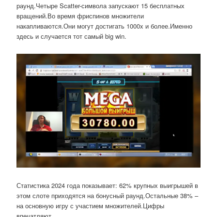
раунд.Четыре Scatter-символа запускают 15 бесплатных
вращений.Во время фриспинов множители
накапливаются.Они могут достигать 1000x и более.Именно
здесь и случается тот самый big win.
Статистика 2024 года показывает: 62% крупных выигрышей в
этом слоте приходятся на бонусный раунд.Остальные 38% –
на основную игру с участием множителей.Цифры
впечатляют.