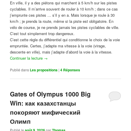
En ville, il y a des piétons qui marchent à 5 km/h sur les pistes
cyclables. Il m’arrive souvent de rouler à 10 km/h ; dans ce cas
j’emprunte ces pistes … s’il y en a. Mais lorsque je roule à 30
km/h ; je prends la route, même si la piste est obligatoire. En
vélo de course, je ne prends jamais les pistes cyclables de ville.
C’est tout simplement trop dangereux.
C’est cette règle du différentiel qui conditionne le choix de la voie
empruntée. Certes, j’adapte ma vitesse à la voie (virage,
descente en ville), mais j’adapte d’abord la voie à la vitesse.
Continuer la lecture
→
Publié dans
Les propositions
|
4
Réponses
Gates of Olympus 1000 Big
Win: как казахстанцы
покоряют мифический
Олимп
Publié le
août 9, 2026
par
Thomas