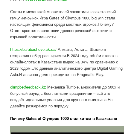
Слоты с механикой множителей захватили казахстанский
гемблинг-рынок.Игра Gates of Olympus 1000 big win стала
настоящим феноменом среди местных игроков.Почему?
Ответ кроется в сочетании древнегреческой эстетики и
взрывной волатильности.
https://barabashovo.ck.ua/
Алматы, Астана, Шымкент –
география побед расширяется.В 2024 году объём ставок в
онлайн-слотах в Казахстане вырос на 34% по сравнению с
2023 годом.Это данные аналитического центра Digital Gaming
Asia.И львиная доля приходится на Pragmatic Play.
olimpbetfeedback.kz
Механика Tumble, множители до 500x и
бонусный раунд с бесплатными вращениями – всё это
создаёт идеальные условия для крупного выигрыша.Но
давайте разберёмся по порядку.
Почему Gates of Olympus 1000 стал хитом в Казахстане