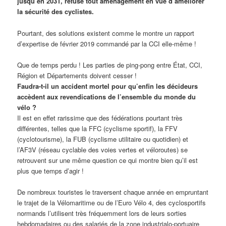
jusqu’en 2031, refuse tout aménagement en vue d’améliorer
la sécurité des cyclistes.
Pourtant, des solutions existent comme le montre un rapport
d’expertise de février 2019 commandé par la CCI elle-même !
Que de temps perdu ! Les parties de ping-pong entre État, CCI,
Région et Départements doivent cesser !
Faudra-t-il un accident mortel pour qu’enfin les décideurs
accèdent aux revendications de l’ensemble du monde du
vélo ?
Il est en effet rarissime que des fédérations pourtant très
différentes, telles que la FFC (cyclisme sportif), la FFV
(cyclotourisme), la FUB (cyclisme utilitaire ou quotidien) et
l’AF3V (réseau cyclable des voies vertes et véloroutes) se
retrouvent sur une même question ce qui montre bien qu’il est
plus que temps d’agir !
De nombreux touristes le traversent chaque année en empruntant
le trajet de la Vélomaritime ou de l’Euro Vélo 4, des cyclosportifs
normands l’utilisent très fréquemment lors de leurs sorties
hebdomadaires ou des salariés de la zone industrialo-portuaire