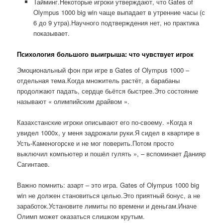
Тайминг.Некоторые игроки утверждают, что Gates of
Olympus 1000 big win чаще выпадает в утренние часы (с
6 до 9 утра).Научного подтверждения нет, но практика
показывает.
Психология большого выигрыша: что чувствует игрок
Эмоциональный фон при игре в Gates of Olympus 1000 –
отдельная тема.Когда множитель растёт, а барабаны
продолжают падать, сердце бьётся быстрее.Это состояние
называют « олимпийским драйвом ».
Казахстанские игроки описывают его по-своему. »Когда я
увидел 1000x, у меня задрожали руки.Я сидел в квартире в
Усть-Каменогорске и не мог поверить.Потом просто
выключил компьютер и пошёл гулять », – вспоминает Данияр
Сагинтаев.
Важно помнить: азарт – это игра. Gates of Olympus 1000 big
win не должен становиться целью.Это приятный бонус, а не
заработок.Установите лимиты по времени и деньгам.Иначе
Олимп может оказаться слишком крутым.