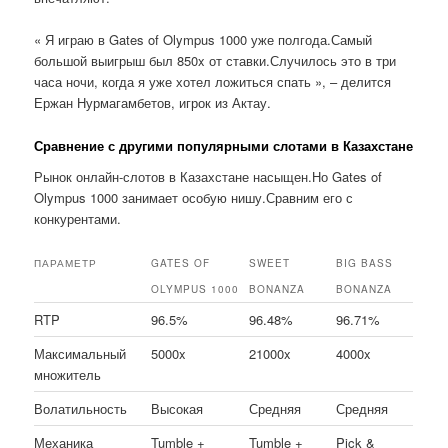
« Я играю в Gates of Olympus 1000 уже полгода.Самый
большой выигрыш был 850x от ставки.Случилось это в три
часа ночи, когда я уже хотел ложиться спать », – делится
Ержан Нурмагамбетов, игрок из Актау.
Сравнение с другими популярными слотами в Казахстане
Рынок онлайн-слотов в Казахстане насыщен.Но Gates of
Olympus 1000 занимает особую нишу.Сравним его с
конкурентами.
ПАРАМЕТР
GATES OF
SWEET
BIG BASS
OLYMPUS 1000
BONANZA
BONANZA
RTP
96.5%
96.48%
96.71%
Максимальный
5000x
21000x
4000x
множитель
Волатильность
Высокая
Средняя
Средняя
Механика
Tumble +
Tumble +
Pick &