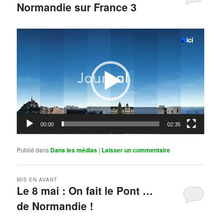
Normandie sur France 3
Publié le
mai 11, 2026
par
Steph
Lecteur
vidéo
00:00
02:35
Publié dans
Dans les médias
|
Laisser un commentaire
MIS EN AVANT
Le 8 mai : On fait le Pont …
de Normandie !