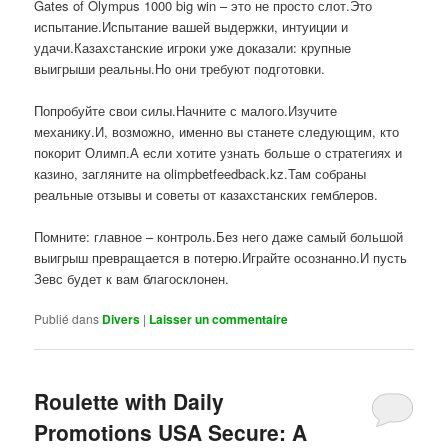
Gates of Olympus 1000 big win – это не просто слот.Это
испытание.Испытание вашей выдержки, интуиции и
удачи.Казахстанские игроки уже доказали: крупные
выигрыши реальны.Но они требуют подготовки.
Попробуйте свои силы.Начните с малого.Изучите
механику.И, возможно, именно вы станете следующим, кто
покорит Олимп.А если хотите узнать больше о стратегиях и
казино, загляните на olimpbetfeedback.kz.Там собраны
реальные отзывы и советы от казахстанских гемблеров.
Помните: главное – контроль.Без него даже самый большой
выигрыш превращается в потерю.Играйте осознанно.И пусть
Зевс будет к вам благосклонен.
Publié dans
Divers
|
Laisser un commentaire
Roulette with Daily
Promotions USA Secure: A