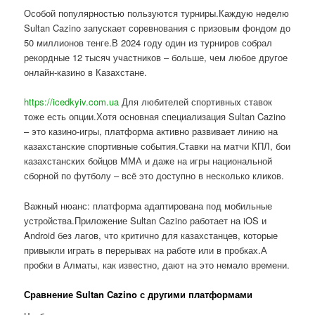
Особой популярностью пользуются турниры.Каждую неделю
Sultan Cazino запускает соревнования с призовым фондом до
50 миллионов тенге.В 2024 году один из турниров собрал
рекордные 12 тысяч участников – больше, чем любое другое
онлайн-казино в Казахстане.
https://icedkyiv.com.ua
Для любителей спортивных ставок
тоже есть опции.Хотя основная специализация Sultan Cazino
– это казино-игры, платформа активно развивает линию на
казахстанские спортивные события.Ставки на матчи КПЛ, бои
казахстанских бойцов ММА и даже на игры национальной
сборной по футболу – всё это доступно в несколько кликов.
Важный нюанс: платформа адаптирована под мобильные
устройства.Приложение Sultan Cazino работает на iOS и
Android без лагов, что критично для казахстанцев, которые
привыкли играть в перерывах на работе или в пробках.А
пробки в Алматы, как известно, дают на это немало времени.
Сравнение Sultan Cazino с другими платформами