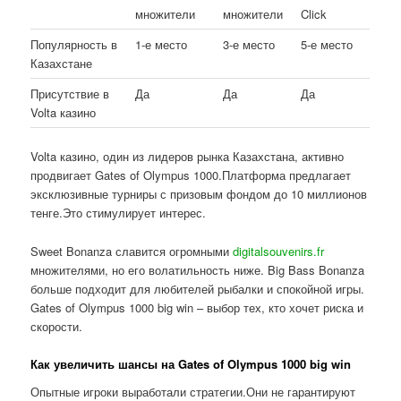
множители
множители
Click
Популярность в
1-е место
3-е место
5-е место
Казахстане
Присутствие в
Да
Да
Да
Volta казино
Volta казино, один из лидеров рынка Казахстана, активно
продвигает Gates of Olympus 1000.Платформа предлагает
эксклюзивные турниры с призовым фондом до 10 миллионов
тенге.Это стимулирует интерес.
Sweet Bonanza славится огромными
digitalsouvenirs.fr
множителями, но его волатильность ниже. Big Bass Bonanza
больше подходит для любителей рыбалки и спокойной игры.
Gates of Olympus 1000 big win – выбор тех, кто хочет риска и
скорости.
Как увеличить шансы на Gates of Olympus 1000 big win
Опытные игроки выработали стратегии.Они не гарантируют