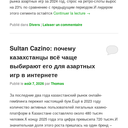
рынка азартных игр за 2024 год, спрос на ретро-слоты вырос
на 23% по сравнению с предыдущим периодом.И лидером
этого сегмента остаётся
Continuer la lecture
→
Publié dans
Divers
|
Laisser un commentaire
Sultan Cazino: почему
казахстанцы всё чаще
выбирают его для азартных
игр в интернете
Publié le
août 7, 2026
par
Thomas
За последние два года казахстанский рынок онлайн-
гемблинга пережил настоящий бум.Ещё в 2023 году
количество активных пользователей легальных казино-
платформ в Казахстане составляло около 480 тысяч
человек.К концу 2025 года эта цифра превысила 720 тысяч.И
значительная доля этого роста пришлась на один бренд –