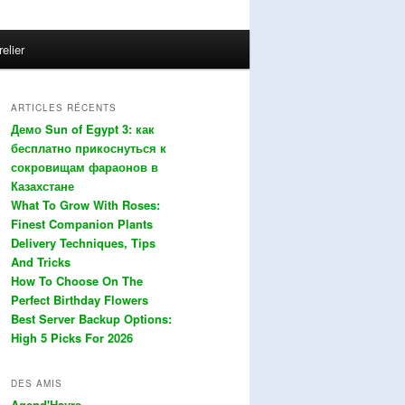
relier
ARTICLES RÉCENTS
Демо Sun of Egypt 3: как
бесплатно прикоснуться к
сокровищам фараонов в
Казахстане
What To Grow With Roses:
Finest Companion Plants
Delivery Techniques, Tips
And Tricks
How To Choose On The
Perfect Birthday Flowers
Best Server Backup Options:
High 5 Picks For 2026
DES AMIS
Agend'Havre