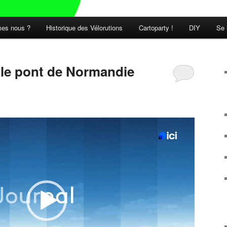
es nous ?
Historique des Vélorutions
Cartoparty !
DIY
Se 
t le pont de Normandie