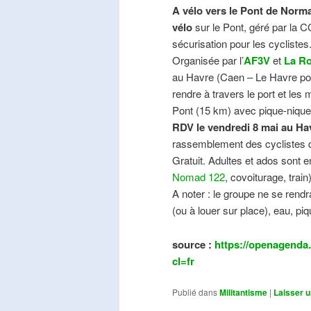
A vélo vers le Pont de Norma
vélo
sur le Pont, géré par la C
sécurisation pour les cyclistes
Organisée par l’
AF3V
et
La Ro
au Havre (Caen – Le Havre pos
rendre à travers le port et les
Pont (15 km) avec pique-nique e
RDV le vendredi 8 mai au Ha
rassemblement des cyclistes de
Gratuit. Adultes et ados sont e
Nomad 122
, covoiturage, trai
A noter : le groupe ne se ren
(ou à louer sur place), eau, piq
source :
https://openagenda.
cl=fr
Publié dans
Militantisme
|
Laisser 