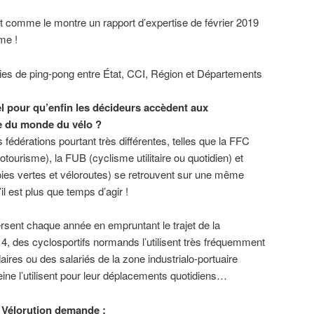
nt comme le montre un rapport d’expertise de février 2019
me !
ies de ping-pong entre État, CCI, Région et Départements
el pour qu’enfin les décideurs accèdent aux
e du monde du vélo ?
s fédérations pourtant très différentes, telles que la FFC
otourisme), la FUB (cyclisme utilitaire ou quotidien) et
oies vertes et véloroutes) se retrouvent sur une même
il est plus que temps d’agir !
rsent chaque année en empruntant le trajet de la
 4, des cyclosportifs normands l’utilisent très fréquemment
ires ou des salariés de la zone industrialo-portuaire
Seine l’utilisent pour leur déplacements quotidiens…
H Vélorution demande :