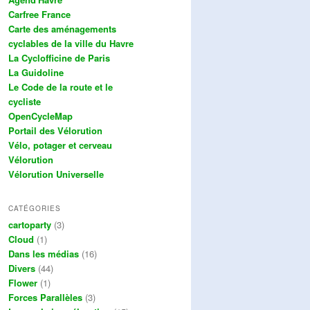
Carfree France
Carte des aménagements
cyclables de la ville du Havre
La Cyclofficine de Paris
La Guidoline
Le Code de la route et le
cycliste
OpenCycleMap
Portail des Vélorution
Vélo, potager et cerveau
Vélorution
Vélorution Universelle
CATÉGORIES
cartoparty
(3)
Cloud
(1)
Dans les médias
(16)
Divers
(44)
Flower
(1)
Forces Parallèles
(3)