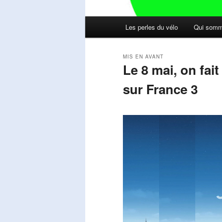
Menu
Les perles du vélo
Qui somm
principal
MIS EN AVANT
Le 8 mai, on fai
sur France 3
Publié le
mai 11, 2026
par
Steph
Lecteur
vidéo