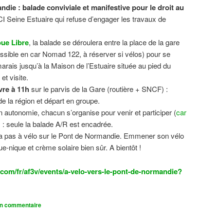
ndie : balade conviviale et manifestive
pour le droit au
CI Seine Estuaire qui refuse d’engager les travaux de
.
ue Libre
, la balade se déroulera entre la place de la gare
sible en car Nomad 122, à réserver si vélos) pour se
 marais jusqu’à la Maison de l’Estuaire située au pied du
t visite.
vre à 11h
sur le parvis de la Gare (routière + SNCF) :
 la région et départ en groupe.
n autonomie, chacun s’organise pour venir et participer (
car
n) : seule la balade A/R est encadrée.
dra pas à vélo sur le Pont de Normandie. Emmener son vélo
ue-nique et crème solaire bien sûr. A bientôt !
com/fr/af3v/events/a-velo-vers-le-pont-de-normandie?
un commentaire