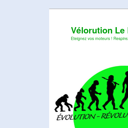
Aller
Aller
au
au
contenu
contenu
Vélorution Le
principal
secondaire
Eteignez vos moteurs ! Respire