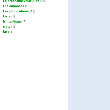
La prochaine vélorution
(15)
Les annonces
(19)
Les propositions
(11)
Lists
(1)
Militantisme
(7)
slots
(1)
Un
(1)