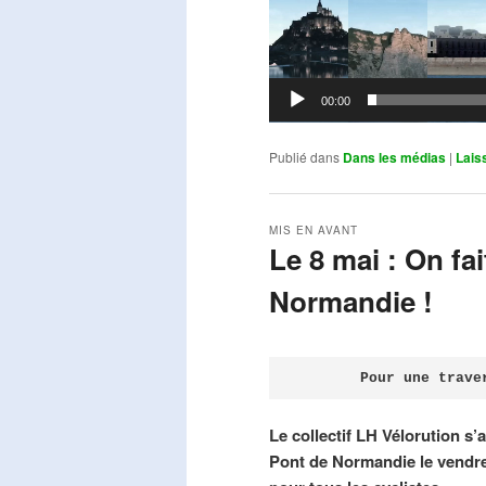
00:00
Publié dans
Dans les médias
|
Lais
MIS EN AVANT
Le 8 mai : On fa
Normandie !
Publié le
avril 18, 2026
par
Steph
Pour une trave
Le collectif LH Vélorution s’
Pont de Normandie le vendre