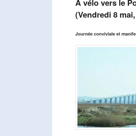
A vélo vers le P
(Vendredi 8 mai,
Publié le
mars 29, 2026
par
Steph
Journée conviviale et manifes