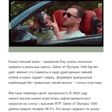
Казахстанский игрок – прагматик.Ему нужны понятные
правила и реальные шансы. Gates of Olympus 1000 big win
даёт именно это.Символы в виде драгоценных камней,
кубков и корон падают сверху, формируя выигрышные
комбинации.Нет привычных линий выплат – только кластеры.
Местные гемблеры ценят прозрачность.В 2023 году
казахстанские казино-агрегаторы зафиксировали рост
запросов на слоты с высоким RTP. Gates of Olympus 1000
демонстрирует возврат 96.5%.Это выше среднего по рынку.