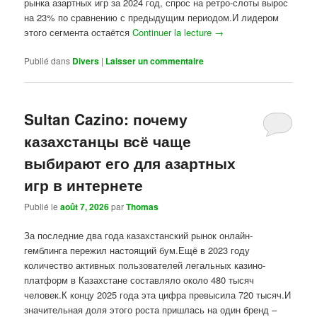
рынка азартных игр за 2024 год, спрос на ретро-слоты вырос
на 23% по сравнению с предыдущим периодом.И лидером
этого сегмента остаётся
Continuer la lecture
→
Publié dans
Divers
|
Laisser un commentaire
Sultan Cazino: почему
казахстанцы всё чаще
выбирают его для азартных
игр в интернете
Publié le
août 7, 2026
par
Thomas
За последние два года казахстанский рынок онлайн-
гемблинга пережил настоящий бум.Ещё в 2023 году
количество активных пользователей легальных казино-
платформ в Казахстане составляло около 480 тысяч
человек.К концу 2025 года эта цифра превысила 720 тысяч.И
значительная доля этого роста пришлась на один бренд –