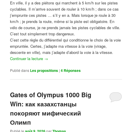
En ville, il y a des piétons qui marchent à 5 km/h sur les pistes
cyclables. Il m’arrive souvent de rouler à 10 km/h ; dans ce cas
j’emprunte ces pistes … s’il y en a. Mais lorsque je roule à 30
km/h ; je prends la route, même si la piste est obligatoire. En
vélo de course, je ne prends jamais les pistes cyclables de ville.
C’est tout simplement trop dangereux.
C’est cette règle du différentiel qui conditionne le choix de la voie
empruntée. Certes, j’adapte ma vitesse à la voie (virage,
descente en ville), mais j’adapte d’abord la voie à la vitesse.
Continuer la lecture
→
Publié dans
Les propositions
|
4
Réponses
Gates of Olympus 1000 Big
Win: как казахстанцы
покоряют мифический
Олимп
Publié le
août 9, 2026
par
Thomas