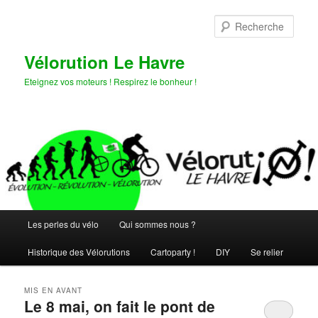
Aller
Aller
au
au
Rech
contenu
contenu
principal
secondaire
Vélorution Le Havre
Eteignez vos moteurs ! Respirez le bonheur !
Menu
Les perles du vélo
Qui sommes nous ?
principal
Historique des Vélorutions
Cartoparty !
DIY
Se relier
MIS EN AVANT
Le 8 mai, on fait le pont de