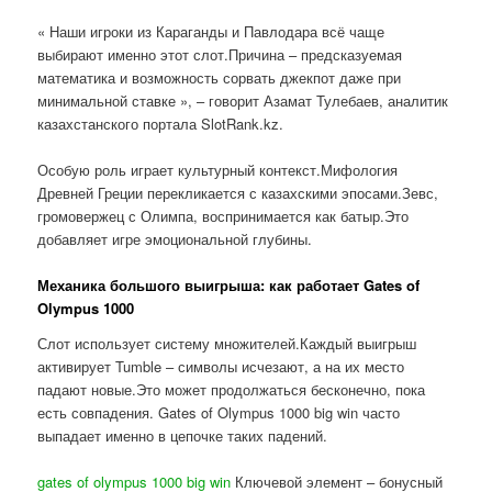
« Наши игроки из Караганды и Павлодара всё чаще
выбирают именно этот слот.Причина – предсказуемая
математика и возможность сорвать джекпот даже при
минимальной ставке », – говорит Азамат Тулебаев, аналитик
казахстанского портала SlotRank.kz.
Особую роль играет культурный контекст.Мифология
Древней Греции перекликается с казахскими эпосами.Зевс,
громовержец с Олимпа, воспринимается как батыр.Это
добавляет игре эмоциональной глубины.
Механика большого выигрыша: как работает Gates of
Olympus 1000
Слот использует систему множителей.Каждый выигрыш
активирует Tumble – символы исчезают, а на их место
падают новые.Это может продолжаться бесконечно, пока
есть совпадения. Gates of Olympus 1000 big win часто
выпадает именно в цепочке таких падений.
gates of olympus 1000 big win
Ключевой элемент – бонусный