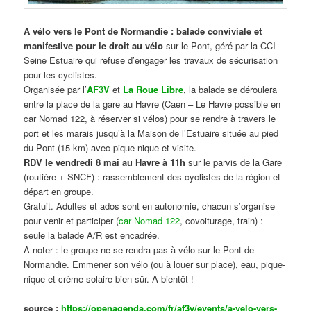
A vélo vers le Pont de Normandie : balade conviviale et
manifestive
pour le droit au vélo
sur le Pont, géré par la CCI
Seine Estuaire qui refuse d’engager les travaux de sécurisation
pour les cyclistes.
Organisée par l’
AF3V
et
La Roue Libre
, la balade se déroulera
entre la place de la gare au Havre (Caen – Le Havre possible en
car Nomad 122, à réserver si vélos) pour se rendre à travers le
port et les marais jusqu’à la Maison de l’Estuaire située au pied
du Pont (15 km) avec pique-nique et visite.
RDV le vendredi 8 mai au Havre à 11h
sur le parvis de la Gare
(routière + SNCF) : rassemblement des cyclistes de la région et
départ en groupe.
Gratuit. Adultes et ados sont en autonomie, chacun s’organise
pour venir et participer (
car Nomad 122
, covoiturage, train) :
seule la balade A/R est encadrée.
A noter : le groupe ne se rendra pas à vélo sur le Pont de
Normandie. Emmener son vélo (ou à louer sur place), eau, pique-
nique et crème solaire bien sûr. A bientôt !
source :
https://openagenda.com/fr/af3v/events/a-velo-vers-