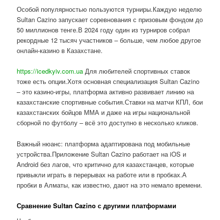
Особой популярностью пользуются турниры.Каждую неделю
Sultan Cazino запускает соревнования с призовым фондом до
50 миллионов тенге.В 2024 году один из турниров собрал
рекордные 12 тысяч участников – больше, чем любое другое
онлайн-казино в Казахстане.
https://icedkyiv.com.ua
Для любителей спортивных ставок
тоже есть опции.Хотя основная специализация Sultan Cazino
– это казино-игры, платформа активно развивает линию на
казахстанские спортивные события.Ставки на матчи КПЛ, бои
казахстанских бойцов ММА и даже на игры национальной
сборной по футболу – всё это доступно в несколько кликов.
Важный нюанс: платформа адаптирована под мобильные
устройства.Приложение Sultan Cazino работает на iOS и
Android без лагов, что критично для казахстанцев, которые
привыкли играть в перерывах на работе или в пробках.А
пробки в Алматы, как известно, дают на это немало времени.
Сравнение Sultan Cazino с другими платформами