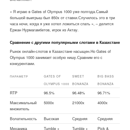
« Я играю в Gates of Olympus 1000 уже полгода.Самый
большой выигрыш был 850x от ставки.Случилось это в три
часа ночи, когда я уже хотел ложиться спать », – делится
Ержан Нурмагамбетов, игрок из Актау.
Сравнение с другими популярными слотами в Казахстане
Рынок онлайн-слотов в Казахстане насыщен.Но Gates of
Olympus 1000 занимает особую нишу.Сравним его с
конкурентами.
ПАРАМЕТР
GATES OF
SWEET
BIG BASS
OLYMPUS 1000
BONANZA
BONANZA
RTP
96.5%
96.48%
96.71%
Максимальный
5000x
21000x
4000x
множитель
Волатильность
Высокая
Средняя
Средняя
Механика
Tumble +
Tumble +
Pick &