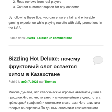
Read reviews from real players
Contact customer support for any concerns
By following these tips, you can ensure a fair and enjoyable
gaming experience while playing roulette with daily promotions in
the USA.
Publié dans
Divers
|
Laisser un commentaire
Sizzling Hot Deluxe: почему
фруктовый слот остаётся
хитом в Казахстане
Publié le
août 7, 2026
par
Thomas
Многие думают, что классические игровые автоматы ушли в
прошлое.Что их место заняли многолинейные видеослоты с
трёхмерной графикой и сложными сюжетами.Но статистика
говорит об обратном.По данным аналитики казахстанского