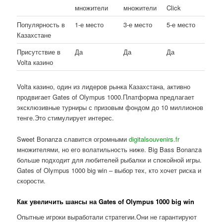
множители
множители
Click
Популярность в
1-е место
3-е место
5-е место
Казахстане
Присутствие в
Да
Да
Да
Volta казино
Volta казино, один из лидеров рынка Казахстана, активно
продвигает Gates of Olympus 1000.Платформа предлагает
эксклюзивные турниры с призовым фондом до 10 миллионов
тенге.Это стимулирует интерес.
Sweet Bonanza славится огромными
digitalsouvenirs.fr
множителями, но его волатильность ниже. Big Bass Bonanza
больше подходит для любителей рыбалки и спокойной игры.
Gates of Olympus 1000 big win – выбор тех, кто хочет риска и
скорости.
Как увеличить шансы на Gates of Olympus 1000 big win
Опытные игроки выработали стратегии.Они не гарантируют