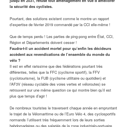
jusqu’en 2031, refuse tout aménagement en vue d’améliorer
la sécurité des cyclistes.
Pourtant, des solutions existent comme le montre un rapport
d’expertise de février 2019 commandé par la CCI elle-même !
Que de temps perdu ! Les parties de ping-pong entre État, CCI,
Région et Départements doivent cesser !
Faudra-t-il un accident mortel pour qu’enfin les décideurs
accèdent aux revendications de l’ensemble du monde du
vélo ?
Il est en effet rarissime que des fédérations pourtant très
différentes, telles que la FFC (cyclisme sportif), la FFV
(cyclotourisme), la FUB (cyclisme utilitaire ou quotidien) et
l’AF3V (réseau cyclable des voies vertes et véloroutes) se
retrouvent sur une même question ce qui montre bien qu’il est
plus que temps d’agir !
De nombreux touristes le traversent chaque année en empruntant
le trajet de la Vélomaritime ou de l’Euro Vélo 4, des cyclosportifs
normands l’utilisent très fréquemment lors de leurs sorties
hebdomadaires ou des salariés de la zone industrialo-portuaire