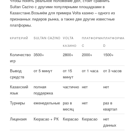
Чтобы понять реальное положение дел, стоит сравнить
Sultan Cazino с другими популярными площадками в
Казахстане.Возьмём для примера Volta казино – одного из
признанных лидеров рынка, а также две другие известные
платформы.
КРИТЕРИЙ
SULTAN CAZINO
VOLTA
ПЛАТФОРМА
ПЛАТФОРМА
КАЗИНО
C
D
Количество
3500+
2800+
2000+
1500+
игр
Вывод
от 5 минут
от 15
от 1 часа
от 3 часов
средств
минут
Казахский
полная
частично
нет
нет
язык
поддержка
Турниры
еженедельные
раз в
нет
раз в
месяц
квартал
Лицензия
Кюрасао + РК
Кюрасао
Кюрасао
нет
данных