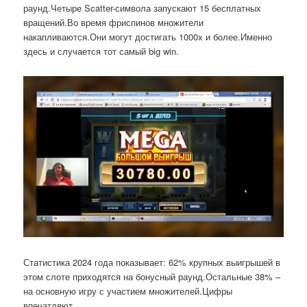
раунд.Четыре Scatter-символа запускают 15 бесплатных
вращений.Во время фриспинов множители
накапливаются.Они могут достигать 1000x и более.Именно
здесь и случается тот самый big win.
Статистика 2024 года показывает: 62% крупных выигрышей в
этом слоте приходятся на бонусный раунд.Остальные 38% –
на основную игру с участием множителей.Цифры
впечатляют.