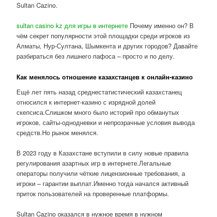
Sultan Cazino.
sultan casino kz для игры в интернете
Почему именно он? В
чём секрет популярности этой площадки среди игроков из
Алматы, Нур-Султана, Шымкента и других городов? Давайте
разбираться без лишнего пафоса – просто и по делу.
Как менялось отношение казахстанцев к онлайн-казино
Ещё лет пять назад среднестатистический казахстанец
относился к интернет-казино с изрядной долей
скепсиса.Слишком много было историй про обманутых
игроков, сайты-однодневки и непрозрачные условия вывода
средств.Но рынок менялся.
В 2023 году в Казахстане вступили в силу новые правила
регулирования азартных игр в интернете.Легальные
операторы получили чёткие лицензионные требования, а
игроки – гарантии выплат.Именно тогда начался активный
приток пользователей на проверенные платформы.
Sultan Cazino оказался в нужное время в нужном