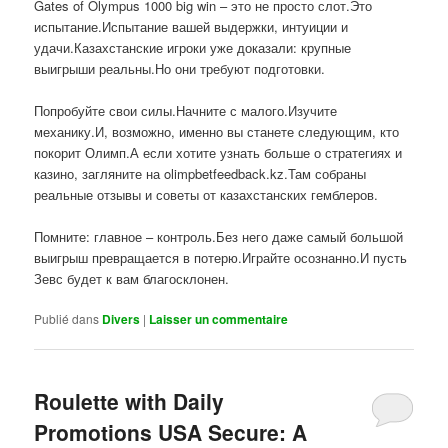
Gates of Olympus 1000 big win – это не просто слот.Это
испытание.Испытание вашей выдержки, интуиции и
удачи.Казахстанские игроки уже доказали: крупные
выигрыши реальны.Но они требуют подготовки.
Попробуйте свои силы.Начните с малого.Изучите
механику.И, возможно, именно вы станете следующим, кто
покорит Олимп.А если хотите узнать больше о стратегиях и
казино, загляните на olimpbetfeedback.kz.Там собраны
реальные отзывы и советы от казахстанских гемблеров.
Помните: главное – контроль.Без него даже самый большой
выигрыш превращается в потерю.Играйте осознанно.И пусть
Зевс будет к вам благосклонен.
Publié dans
Divers
|
Laisser un commentaire
Roulette with Daily
Promotions USA Secure: A