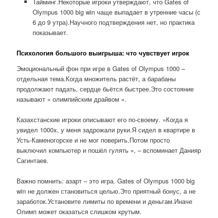
Тайминг.Некоторые игроки утверждают, что Gates of
Olympus 1000 big win чаще выпадает в утренние часы (с
6 до 9 утра).Научного подтверждения нет, но практика
показывает.
Психология большого выигрыша: что чувствует игрок
Эмоциональный фон при игре в Gates of Olympus 1000 –
отдельная тема.Когда множитель растёт, а барабаны
продолжают падать, сердце бьётся быстрее.Это состояние
называют « олимпийским драйвом ».
Казахстанские игроки описывают его по-своему. »Когда я
увидел 1000x, у меня задрожали руки.Я сидел в квартире в
Усть-Каменогорске и не мог поверить.Потом просто
выключил компьютер и пошёл гулять », – вспоминает Данияр
Сагинтаев.
Важно помнить: азарт – это игра. Gates of Olympus 1000 big
win не должен становиться целью.Это приятный бонус, а не
заработок.Установите лимиты по времени и деньгам.Иначе
Олимп может оказаться слишком крутым.