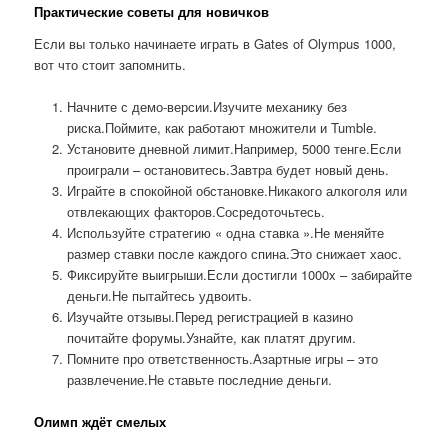
Практические советы для новичков
Если вы только начинаете играть в Gates of Olympus 1000,
вот что стоит запомнить.
Начните с демо-версии.Изучите механику без
риска.Поймите, как работают множители и Tumble.
Установите дневной лимит.Например, 5000 тенге.Если
проиграли – остановитесь.Завтра будет новый день.
Играйте в спокойной обстановке.Никакого алкоголя или
отвлекающих факторов.Сосредоточьтесь.
Используйте стратегию « одна ставка ».Не меняйте
размер ставки после каждого спина.Это снижает хаос.
Фиксируйте выигрыши.Если достигли 1000x – забирайте
деньги.Не пытайтесь удвоить.
Изучайте отзывы.Перед регистрацией в казино
почитайте форумы.Узнайте, как платят другим.
Помните про ответственность.Азартные игры – это
развлечение.Не ставьте последние деньги.
Олимп ждёт смелых