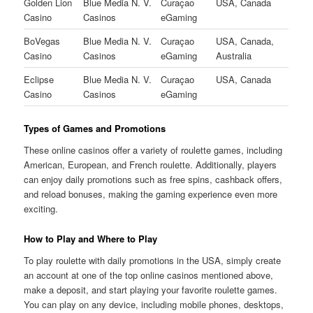
Golden Lion
Blue Media N. V.
Curaçao
USA, Canada
Casino
Casinos
eGaming
BoVegas
Blue Media N. V.
Curaçao
USA, Canada,
Casino
Casinos
eGaming
Australia
Eclipse
Blue Media N. V.
Curaçao
USA, Canada
Casino
Casinos
eGaming
Types of Games and Promotions
These online casinos offer a variety of roulette games, including
American, European, and French roulette. Additionally, players
can enjoy daily promotions such as free spins, cashback offers,
and reload bonuses, making the gaming experience even more
exciting.
How to Play and Where to Play
To play roulette with daily promotions in the USA, simply create
an account at one of the top online casinos mentioned above,
make a deposit, and start playing your favorite roulette games.
You can play on any device, including mobile phones, desktops,