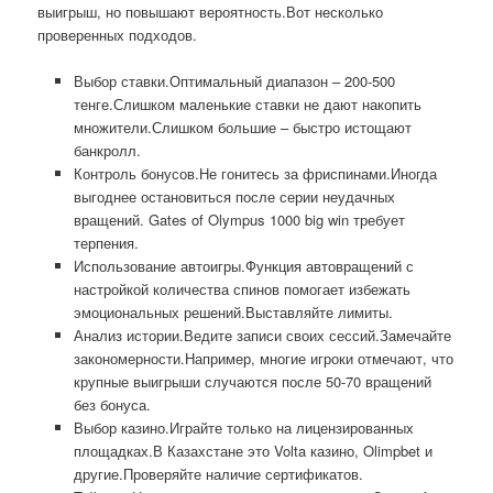
выигрыш, но повышают вероятность.Вот несколько
проверенных подходов.
Выбор ставки.Оптимальный диапазон – 200-500
тенге.Слишком маленькие ставки не дают накопить
множители.Слишком большие – быстро истощают
банкролл.
Контроль бонусов.Не гонитесь за фриспинами.Иногда
выгоднее остановиться после серии неудачных
вращений. Gates of Olympus 1000 big win требует
терпения.
Использование автоигры.Функция автовращений с
настройкой количества спинов помогает избежать
эмоциональных решений.Выставляйте лимиты.
Анализ истории.Ведите записи своих сессий.Замечайте
закономерности.Например, многие игроки отмечают, что
крупные выигрыши случаются после 50-70 вращений
без бонуса.
Выбор казино.Играйте только на лицензированных
площадках.В Казахстане это Volta казино, Olimpbet и
другие.Проверяйте наличие сертификатов.