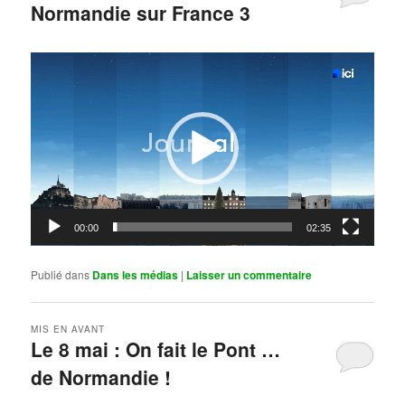
Normandie sur France 3
Publié le
mai 11, 2026
par
Steph
Lecteur
vidéo
00:00
02:35
Publié dans
Dans les médias
|
Laisser un commentaire
MIS EN AVANT
Le 8 mai : On fait le Pont …
de Normandie !