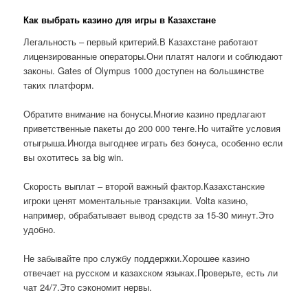
Как выбрать казино для игры в Казахстане
Легальность – первый критерий.В Казахстане работают
лицензированные операторы.Они платят налоги и соблюдают
законы. Gates of Olympus 1000 доступен на большинстве
таких платформ.
Обратите внимание на бонусы.Многие казино предлагают
приветственные пакеты до 200 000 тенге.Но читайте условия
отыгрыша.Иногда выгоднее играть без бонуса, особенно если
вы охотитесь за big win.
Скорость выплат – второй важный фактор.Казахстанские
игроки ценят моментальные транзакции. Volta казино,
например, обрабатывает вывод средств за 15-30 минут.Это
удобно.
Не забывайте про службу поддержки.Хорошее казино
отвечает на русском и казахском языках.Проверьте, есть ли
чат 24/7.Это сэкономит нервы.