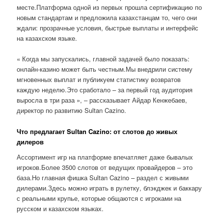
месте.Платформа одной из первых прошла сертификацию по
новым стандартам и предложила казахстанцам то, чего они
ждали: прозрачные условия, быстрые выплаты и интерфейс
на казахском языке.
« Когда мы запускались, главной задачей было показать:
онлайн-казино может быть честным.Мы внедрили систему
мгновенных выплат и публикуем статистику возвратов
каждую неделю.Это сработало – за первый год аудитория
выросла в три раза », – рассказывает Айдар Кенжебаев,
директор по развитию Sultan Cazino.
Что предлагает Sultan Cazino: от слотов до живых
дилеров
Ассортимент игр на платформе впечатляет даже бывалых
игроков.Более 3500 слотов от ведущих провайдеров – это
база.Но главная фишка Sultan Cazino – раздел с живыми
дилерами.Здесь можно играть в рулетку, блэкджек и баккару
с реальными крупье, которые общаются с игроками на
русском и казахском языках.