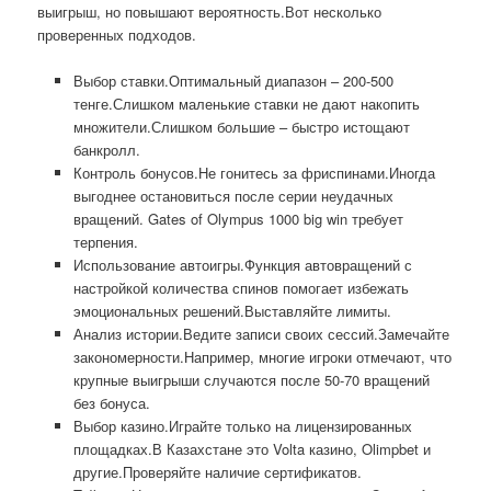
выигрыш, но повышают вероятность.Вот несколько
проверенных подходов.
Выбор ставки.Оптимальный диапазон – 200-500
тенге.Слишком маленькие ставки не дают накопить
множители.Слишком большие – быстро истощают
банкролл.
Контроль бонусов.Не гонитесь за фриспинами.Иногда
выгоднее остановиться после серии неудачных
вращений. Gates of Olympus 1000 big win требует
терпения.
Использование автоигры.Функция автовращений с
настройкой количества спинов помогает избежать
эмоциональных решений.Выставляйте лимиты.
Анализ истории.Ведите записи своих сессий.Замечайте
закономерности.Например, многие игроки отмечают, что
крупные выигрыши случаются после 50-70 вращений
без бонуса.
Выбор казино.Играйте только на лицензированных
площадках.В Казахстане это Volta казино, Olimpbet и
другие.Проверяйте наличие сертификатов.