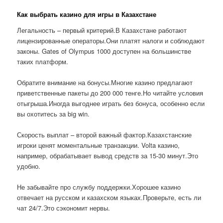
Как выбрать казино для игры в Казахстане
Легальность – первый критерий.В Казахстане работают
лицензированные операторы.Они платят налоги и соблюдают
законы. Gates of Olympus 1000 доступен на большинстве
таких платформ.
Обратите внимание на бонусы.Многие казино предлагают
приветственные пакеты до 200 000 тенге.Но читайте условия
отыгрыша.Иногда выгоднее играть без бонуса, особенно если
вы охотитесь за big win.
Скорость выплат – второй важный фактор.Казахстанские
игроки ценят моментальные транзакции. Volta казино,
например, обрабатывает вывод средств за 15-30 минут.Это
удобно.
Не забывайте про службу поддержки.Хорошее казино
отвечает на русском и казахском языках.Проверьте, есть ли
чат 24/7.Это сэкономит нервы.