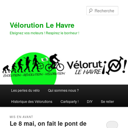
Aller
Aller
au
au
Rech
contenu
contenu
principal
secondaire
Vélorution Le Havre
Eteignez vos moteurs ! Respirez le bonheur !
Menu
Les perles du vélo
Qui sommes nous ?
principal
Historique des Vélorutions
Cartoparty !
DIY
Se relier
MIS EN AVANT
Le 8 mai, on fait le pont de