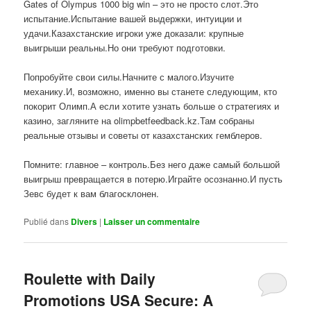
Gates of Olympus 1000 big win – это не просто слот.Это
испытание.Испытание вашей выдержки, интуиции и
удачи.Казахстанские игроки уже доказали: крупные
выигрыши реальны.Но они требуют подготовки.
Попробуйте свои силы.Начните с малого.Изучите
механику.И, возможно, именно вы станете следующим, кто
покорит Олимп.А если хотите узнать больше о стратегиях и
казино, загляните на olimpbetfeedback.kz.Там собраны
реальные отзывы и советы от казахстанских гемблеров.
Помните: главное – контроль.Без него даже самый большой
выигрыш превращается в потерю.Играйте осознанно.И пусть
Зевс будет к вам благосклонен.
Publié dans
Divers
|
Laisser un commentaire
Roulette with Daily
Promotions USA Secure: A