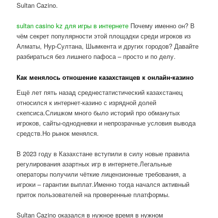
Sultan Cazino.
sultan casino kz для игры в интернете
Почему именно он? В
чём секрет популярности этой площадки среди игроков из
Алматы, Нур-Султана, Шымкента и других городов? Давайте
разбираться без лишнего пафоса – просто и по делу.
Как менялось отношение казахстанцев к онлайн-казино
Ещё лет пять назад среднестатистический казахстанец
относился к интернет-казино с изрядной долей
скепсиса.Слишком много было историй про обманутых
игроков, сайты-однодневки и непрозрачные условия вывода
средств.Но рынок менялся.
В 2023 году в Казахстане вступили в силу новые правила
регулирования азартных игр в интернете.Легальные
операторы получили чёткие лицензионные требования, а
игроки – гарантии выплат.Именно тогда начался активный
приток пользователей на проверенные платформы.
Sultan Cazino оказался в нужное время в нужном