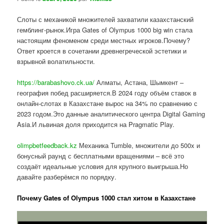
Слоты с механикой множителей захватили казахстанский
гемблинг-рынок.Игра Gates of Olympus 1000 big win стала
настоящим феноменом среди местных игроков.Почему?
Ответ кроется в сочетании древнегреческой эстетики и
взрывной волатильности.
https://barabashovo.ck.ua/
Алматы, Астана, Шымкент –
география побед расширяется.В 2024 году объём ставок в
онлайн-слотах в Казахстане вырос на 34% по сравнению с
2023 годом.Это данные аналитического центра Digital Gaming
Asia.И львиная доля приходится на Pragmatic Play.
olimpbetfeedback.kz
Механика Tumble, множители до 500x и
бонусный раунд с бесплатными вращениями – всё это
создаёт идеальные условия для крупного выигрыша.Но
давайте разберёмся по порядку.
Почему Gates of Olympus 1000 стал хитом в Казахстане