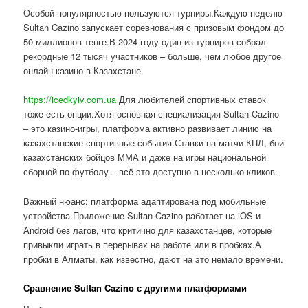
Особой популярностью пользуются турниры.Каждую неделю
Sultan Cazino запускает соревнования с призовым фондом до
50 миллионов тенге.В 2024 году один из турниров собрал
рекордные 12 тысяч участников – больше, чем любое другое
онлайн-казино в Казахстане.
https://icedkyiv.com.ua
Для любителей спортивных ставок
тоже есть опции.Хотя основная специализация Sultan Cazino
– это казино-игры, платформа активно развивает линию на
казахстанские спортивные события.Ставки на матчи КПЛ, бои
казахстанских бойцов ММА и даже на игры национальной
сборной по футболу – всё это доступно в несколько кликов.
Важный нюанс: платформа адаптирована под мобильные
устройства.Приложение Sultan Cazino работает на iOS и
Android без лагов, что критично для казахстанцев, которые
привыкли играть в перерывах на работе или в пробках.А
пробки в Алматы, как известно, дают на это немало времени.
Сравнение Sultan Cazino с другими платформами