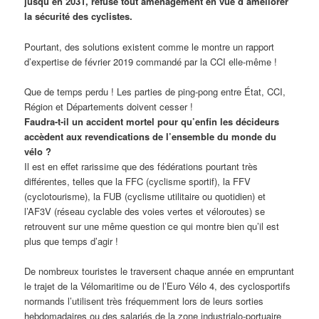
jusqu’en 2031, refuse tout aménagement en vue d’améliorer
la sécurité des cyclistes.
Pourtant, des solutions existent comme le montre un rapport
d’expertise de février 2019 commandé par la CCI elle-même !
Que de temps perdu ! Les parties de ping-pong entre État, CCI,
Région et Départements doivent cesser !
Faudra-t-il un accident mortel pour qu’enfin les décideurs
accèdent aux revendications de l’ensemble du monde du
vélo ?
Il est en effet rarissime que des fédérations pourtant très
différentes, telles que la FFC (cyclisme sportif), la FFV
(cyclotourisme), la FUB (cyclisme utilitaire ou quotidien) et
l’AF3V (réseau cyclable des voies vertes et véloroutes) se
retrouvent sur une même question ce qui montre bien qu’il est
plus que temps d’agir !
De nombreux touristes le traversent chaque année en empruntant
le trajet de la Vélomaritime ou de l’Euro Vélo 4, des cyclosportifs
normands l’utilisent très fréquemment lors de leurs sorties
hebdomadaires ou des salariés de la zone industrialo-portuaire