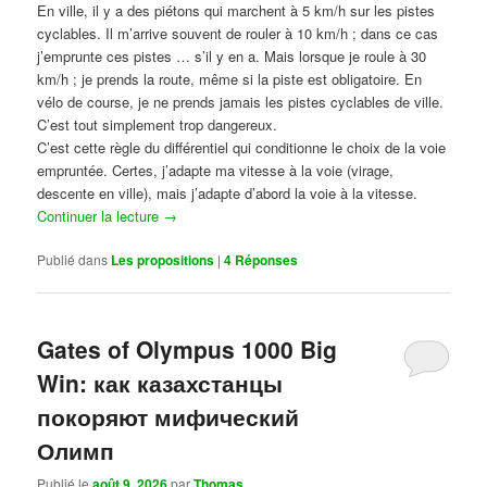
En ville, il y a des piétons qui marchent à 5 km/h sur les pistes
cyclables. Il m’arrive souvent de rouler à 10 km/h ; dans ce cas
j’emprunte ces pistes … s’il y en a. Mais lorsque je roule à 30
km/h ; je prends la route, même si la piste est obligatoire. En
vélo de course, je ne prends jamais les pistes cyclables de ville.
C’est tout simplement trop dangereux.
C’est cette règle du différentiel qui conditionne le choix de la voie
empruntée. Certes, j’adapte ma vitesse à la voie (virage,
descente en ville), mais j’adapte d’abord la voie à la vitesse.
Continuer la lecture
→
Publié dans
Les propositions
|
4
Réponses
Gates of Olympus 1000 Big
Win: как казахстанцы
покоряют мифический
Олимп
Publié le
août 9, 2026
par
Thomas