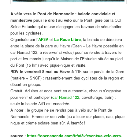
A vélo vers le Pont de Normandie : balade conviviale et
manifestive
pour le droit au vélo
sur le Pont, géré par la CCI
Seine Estuaire qui refuse d’engager les travaux de sécurisation
pour les cyclistes.
Organisée par l’
AF3V
et
La Roue Libre
, la balade se déroulera
entre la place de la gare au Havre (Caen – Le Havre possible en
car Nomad 122, à réserver si vélos) pour se rendre à travers le
port et les marais jusqu’à la Maison de l’Estuaire située au pied
du Pont (15 km) avec pique-nique et visite.
RDV le vendredi 8 mai au Havre à 11h
sur le parvis de la Gare
(routière + SNCF) : rassemblement des cyclistes de la région et
départ en groupe.
Gratuit. Adultes et ados sont en autonomie, chacun s’organise
pour venir et participer (
car Nomad 122
, covoiturage, train) :
seule la balade A/R est encadrée.
A noter : le groupe ne se rendra pas à vélo sur le Pont de
Normandie. Emmener son vélo (ou à louer sur place), eau, pique-
nique et crème solaire bien sûr. A bientôt !
source :
https://openagenda.com/fr/af3v/events/a-velo-vers-