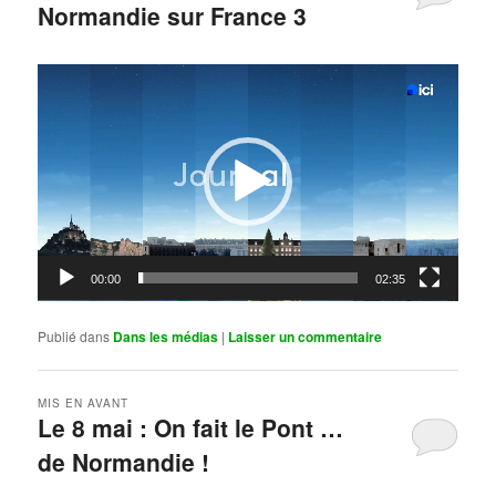
Normandie sur France 3
Publié le
mai 11, 2026
par
Steph
Lecteur
vidéo
00:00
02:35
Publié dans
Dans les médias
|
Laisser un commentaire
MIS EN AVANT
Le 8 mai : On fait le Pont …
de Normandie !