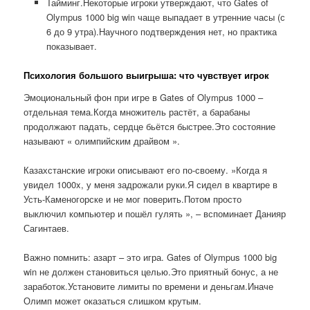
Тайминг.Некоторые игроки утверждают, что Gates of
Olympus 1000 big win чаще выпадает в утренние часы (с
6 до 9 утра).Научного подтверждения нет, но практика
показывает.
Психология большого выигрыша: что чувствует игрок
Эмоциональный фон при игре в Gates of Olympus 1000 –
отдельная тема.Когда множитель растёт, а барабаны
продолжают падать, сердце бьётся быстрее.Это состояние
называют « олимпийским драйвом ».
Казахстанские игроки описывают его по-своему. »Когда я
увидел 1000x, у меня задрожали руки.Я сидел в квартире в
Усть-Каменогорске и не мог поверить.Потом просто
выключил компьютер и пошёл гулять », – вспоминает Данияр
Сагинтаев.
Важно помнить: азарт – это игра. Gates of Olympus 1000 big
win не должен становиться целью.Это приятный бонус, а не
заработок.Установите лимиты по времени и деньгам.Иначе
Олимп может оказаться слишком крутым.