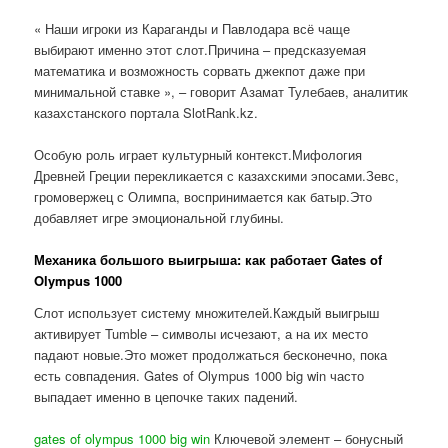
« Наши игроки из Караганды и Павлодара всё чаще
выбирают именно этот слот.Причина – предсказуемая
математика и возможность сорвать джекпот даже при
минимальной ставке », – говорит Азамат Тулебаев, аналитик
казахстанского портала SlotRank.kz.
Особую роль играет культурный контекст.Мифология
Древней Греции перекликается с казахскими эпосами.Зевс,
громовержец с Олимпа, воспринимается как батыр.Это
добавляет игре эмоциональной глубины.
Механика большого выигрыша: как работает Gates of
Olympus 1000
Слот использует систему множителей.Каждый выигрыш
активирует Tumble – символы исчезают, а на их место
падают новые.Это может продолжаться бесконечно, пока
есть совпадения. Gates of Olympus 1000 big win часто
выпадает именно в цепочке таких падений.
gates of olympus 1000 big win
Ключевой элемент – бонусный