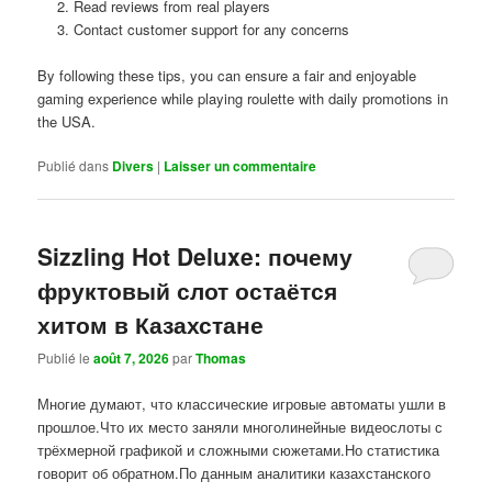
Read reviews from real players
Contact customer support for any concerns
By following these tips, you can ensure a fair and enjoyable
gaming experience while playing roulette with daily promotions in
the USA.
Publié dans
Divers
|
Laisser un commentaire
Sizzling Hot Deluxe: почему
фруктовый слот остаётся
хитом в Казахстане
Publié le
août 7, 2026
par
Thomas
Многие думают, что классические игровые автоматы ушли в
прошлое.Что их место заняли многолинейные видеослоты с
трёхмерной графикой и сложными сюжетами.Но статистика
говорит об обратном.По данным аналитики казахстанского