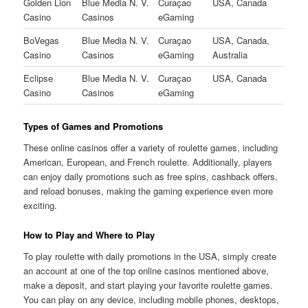
Golden Lion
Blue Media N. V.
Curaçao
USA, Canada
Casino
Casinos
eGaming
BoVegas
Blue Media N. V.
Curaçao
USA, Canada,
Casino
Casinos
eGaming
Australia
Eclipse
Blue Media N. V.
Curaçao
USA, Canada
Casino
Casinos
eGaming
Types of Games and Promotions
These online casinos offer a variety of roulette games, including
American, European, and French roulette. Additionally, players
can enjoy daily promotions such as free spins, cashback offers,
and reload bonuses, making the gaming experience even more
exciting.
How to Play and Where to Play
To play roulette with daily promotions in the USA, simply create
an account at one of the top online casinos mentioned above,
make a deposit, and start playing your favorite roulette games.
You can play on any device, including mobile phones, desktops,