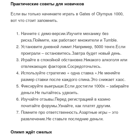
Практические советы для новичков
Если вы только начинаете играть в Gates of Olympus 1000,
вот что стоит запомнить.
Начните с демо-версии.Изучите механику без
риска.Поймите, как работают множители и Tumble.
Установите дневной лимит.Например, 5000 тенге.Если
проиграли – остановитесь.Завтра будет новый день.
Играйте в спокойной обстановке.Никакого алкоголя или
отвлекающих факторов.Сосредоточьтесь.
Используйте стратегию « одна ставка ».Не меняйте
размер ставки после каждого спина.Это снижает хаос.
Фиксируйте выигрыши.Если достигли 1000x – забирайте
деньги.Не пытайтесь удвоить.
Изучайте отзывы.Перед регистрацией в казино
почитайте форумы.Узнайте, как платят другим.
Помните про ответственность.Азартные игры – это
развлечение.Не ставьте последние деньги.
Олимп ждёт смелых