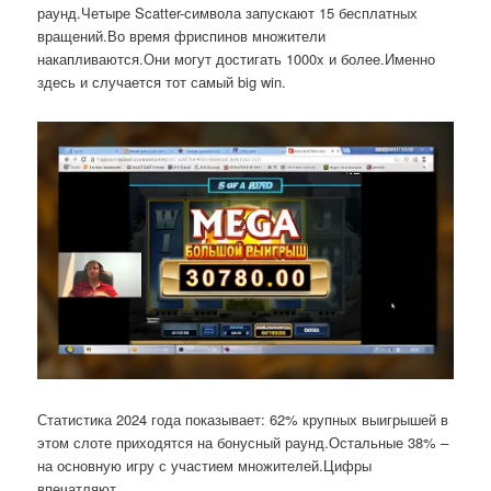
раунд.Четыре Scatter-символа запускают 15 бесплатных
вращений.Во время фриспинов множители
накапливаются.Они могут достигать 1000x и более.Именно
здесь и случается тот самый big win.
Статистика 2024 года показывает: 62% крупных выигрышей в
этом слоте приходятся на бонусный раунд.Остальные 38% –
на основную игру с участием множителей.Цифры
впечатляют.