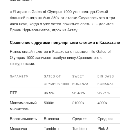
« Я играю в Gates of Olympus 1000 уже полгода.Самый
большой выигрыш был 850x от ставки.Случилось это в три
часа ночи, когда я уже хотел ложиться спать », – делится
Ержан Нурмагамбетов, игрок из Актау.
Сравнение с другими популярными слотами в Казахстане
Рынок онлайн-слотов в Казахстане насыщен.Но Gates of
Olympus 1000 занимает особую нишу.Сравним его с
конкурентами.
ПАРАМЕТР
GATES OF
SWEET
BIG BASS
OLYMPUS 1000
BONANZA
BONANZA
RTP
96.5%
96.48%
96.71%
Максимальный
5000x
21000x
4000x
множитель
Волатильность
Высокая
Средняя
Средняя
Механика
Tumble +
Tumble +
Pick &