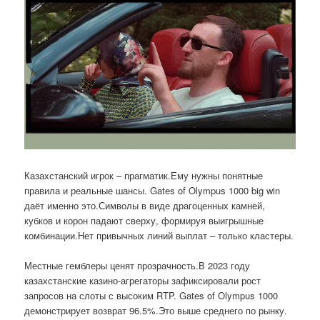
Казахстанский игрок – прагматик.Ему нужны понятные
правила и реальные шансы. Gates of Olympus 1000 big win
даёт именно это.Символы в виде драгоценных камней,
кубков и корон падают сверху, формируя выигрышные
комбинации.Нет привычных линий выплат – только кластеры.
Местные гемблеры ценят прозрачность.В 2023 году
казахстанские казино-агрегаторы зафиксировали рост
запросов на слоты с высоким RTP. Gates of Olympus 1000
демонстрирует возврат 96.5%.Это выше среднего по рынку.