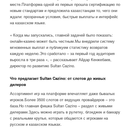
месте.Платформа одной из первых прошла сертификацию по
новым стандартам и предложила казахстанцам то, чего они
ждали: прозрачные условия, быстрые выплаты и интерфейс
на казахском языке.
« Когда мы запускались, главной задачей было показать:
онлайн-казино может быть честным.Мы внедрили систему
мгновенных выплат и публикуем статистику возвратов
каждую неделю.Это сработало – за первый год аудитория
выросла в три раза », – рассказывает Айдар Кенжебаев,
директор по развитию Sultan Cazino.
Что предлагает Sultan Cazino: от слотов до живых
дилеров
Ассортимент игр на платформе впечатляет даже бывалых
игроков.Более 3500 слотов от ведущих провайдеров – это
база.Но главная фишка Sultan Cazino – раздел с живыми
дилерами.Здесь можно играть в рулетку, блэкджек и баккару
с реальными крупье, которые общаются с игроками на
русском и казахском языках.