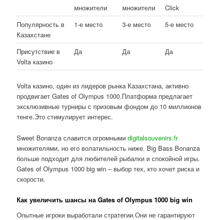
множители
множители
Click
Популярность в
1-е место
3-е место
5-е место
Казахстане
Присутствие в
Да
Да
Да
Volta казино
Volta казино, один из лидеров рынка Казахстана, активно
продвигает Gates of Olympus 1000.Платформа предлагает
эксклюзивные турниры с призовым фондом до 10 миллионов
тенге.Это стимулирует интерес.
Sweet Bonanza славится огромными
digitalsouvenirs.fr
множителями, но его волатильность ниже. Big Bass Bonanza
больше подходит для любителей рыбалки и спокойной игры.
Gates of Olympus 1000 big win – выбор тех, кто хочет риска и
скорости.
Как увеличить шансы на Gates of Olympus 1000 big win
Опытные игроки выработали стратегии.Они не гарантируют