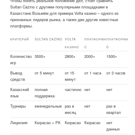
Чтобы понять реальное положение дел, стоит сравнить
Sultan Cazino с другими популярными площадками в
Казахстане.Возьмём для примера Volta казино – одного из
признанных лидеров рынка, а также две другие известные
платформы.
КРИТЕРИЙ
SULTAN CAZINO
VOLTA
ПЛАТФОРМА
ПЛАТФОРМА
КАЗИНО
C
D
Количество
3500+
2800+
2000+
1500+
игр
Вывод
от 5 минут
от 15
от 1 часа
от 3 часов
средств
минут
Казахский
полная
частично
нет
нет
язык
поддержка
Турниры
еженедельные
раз в
нет
раз в
месяц
квартал
Лицензия
Кюрасао + РК
Кюрасао
Кюрасао
нет
данных