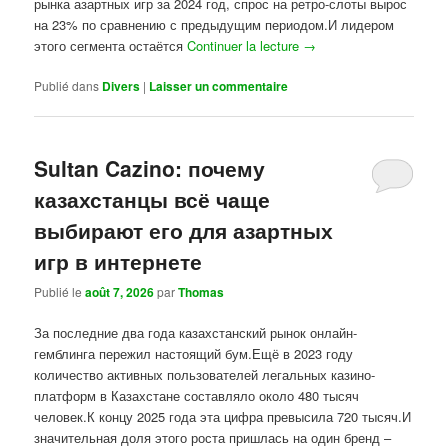
рынка азартных игр за 2024 год, спрос на ретро-слоты вырос
на 23% по сравнению с предыдущим периодом.И лидером
этого сегмента остаётся
Continuer la lecture
→
Publié dans
Divers
|
Laisser un commentaire
Sultan Cazino: почему
казахстанцы всё чаще
выбирают его для азартных
игр в интернете
Publié le
août 7, 2026
par
Thomas
За последние два года казахстанский рынок онлайн-
гемблинга пережил настоящий бум.Ещё в 2023 году
количество активных пользователей легальных казино-
платформ в Казахстане составляло около 480 тысяч
человек.К концу 2025 года эта цифра превысила 720 тысяч.И
значительная доля этого роста пришлась на один бренд –