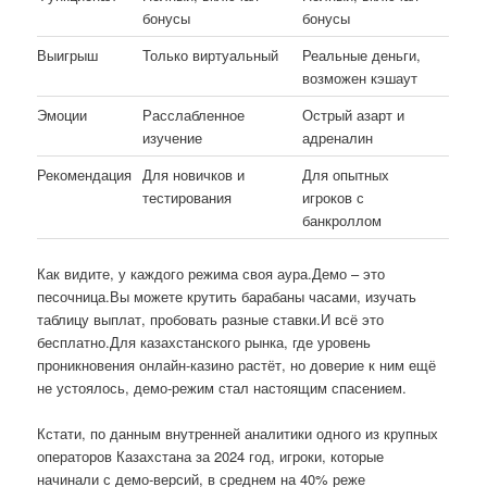
бонусы
бонусы
Выигрыш
Только виртуальный
Реальные деньги,
возможен кэшаут
Эмоции
Расслабленное
Острый азарт и
изучение
адреналин
Рекомендация
Для новичков и
Для опытных
тестирования
игроков с
банкроллом
Как видите, у каждого режима своя аура.Демо – это
песочница.Вы можете крутить барабаны часами, изучать
таблицу выплат, пробовать разные ставки.И всё это
бесплатно.Для казахстанского рынка, где уровень
проникновения онлайн-казино растёт, но доверие к ним ещё
не устоялось, демо-режим стал настоящим спасением.
Кстати, по данным внутренней аналитики одного из крупных
операторов Казахстана за 2024 год, игроки, которые
начинали с демо-версий, в среднем на 40% реже