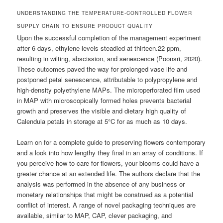
UNDERSTANDING THE TEMPERATURE-CONTROLLED FLOWER
SUPPLY CHAIN TO ENSURE PRODUCT QUALITY
Upon the successful completion of the management experiment
after 6 days, ethylene levels steadied at thirteen.22 ppm,
resulting in wilting, abscission, and senescence (Poonsri, 2020).
These outcomes paved the way for prolonged vase life and
postponed petal senescence, attributable to polypropylene and
high-density polyethylene MAPs. The microperforated film used
in MAP with microscopically formed holes prevents bacterial
growth and preserves the visible and dietary high quality of
Calendula petals in storage at 5°C for as much as 10 days.
Learn on for a complete guide to preserving flowers contemporary
and a look into how lengthy they final in an array of conditions. If
you perceive how to care for flowers, your blooms could have a
greater chance at an extended life. The authors declare that the
analysis was performed in the absence of any business or
monetary relationships that might be construed as a potential
conflict of interest. A range of novel packaging techniques are
available, similar to MAP, CAP, clever packaging, and