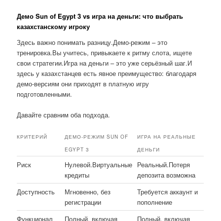
Демо Sun of Egypt 3 vs игра на деньги: что выбрать
казахстанскому игроку
Здесь важно понимать разницу.Демо-режим – это
тренировка.Вы учитесь, привыкаете к ритму слота, ищете
свои стратегии.Игра на деньги – это уже серьёзный шаг.И
здесь у казахстанцев есть явное преимущество: благодаря
демо-версиям они приходят в платную игру
подготовленными.
Давайте сравним оба подхода.
КРИТЕРИЙ
ДЕМО-РЕЖИМ SUN OF
ИГРА НА РЕАЛЬНЫЕ
EGYPT 3
ДЕНЬГИ
Риск
Нулевой.Виртуальные
Реальный.Потеря
кредиты
депозита возможна
Доступность
Мгновенно, без
Требуется аккаунт и
регистрации
пополнение
Функционал
Полный, включая
Полный, включая