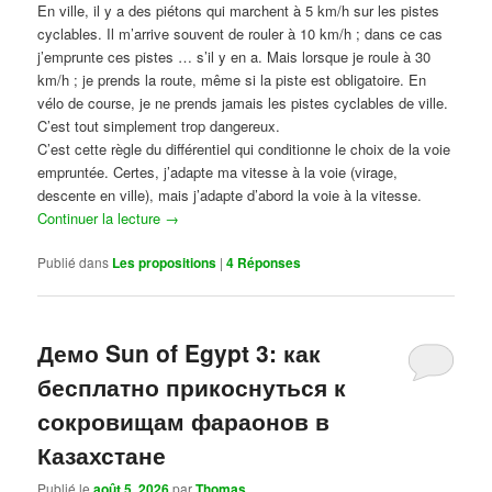
En ville, il y a des piétons qui marchent à 5 km/h sur les pistes
cyclables. Il m’arrive souvent de rouler à 10 km/h ; dans ce cas
j’emprunte ces pistes … s’il y en a. Mais lorsque je roule à 30
km/h ; je prends la route, même si la piste est obligatoire. En
vélo de course, je ne prends jamais les pistes cyclables de ville.
C’est tout simplement trop dangereux.
C’est cette règle du différentiel qui conditionne le choix de la voie
empruntée. Certes, j’adapte ma vitesse à la voie (virage,
descente en ville), mais j’adapte d’abord la voie à la vitesse.
Continuer la lecture
→
Publié dans
Les propositions
|
4
Réponses
Демо Sun of Egypt 3: как
бесплатно прикоснуться к
сокровищам фараонов в
Казахстане
Publié le
août 5, 2026
par
Thomas