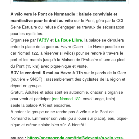
A vélo vers le Pont de Normandie : balade conviviale et
manifestive
pour le droit au vélo
sur le Pont, géré par la CCI
Seine Estuaire qui refuse d’engager les travaux de sécurisation
pour les cyclistes.
Organisée par l’
AF3V
et
La Roue Libre
, la balade se déroulera
entre la place de la gare au Havre (Caen – Le Havre possible en
car Nomad 122, à réserver si vélos) pour se rendre à travers le
port et les marais jusqu’à la Maison de l’Estuaire située au pied
du Pont (15 km) avec pique-nique et visite.
RDV le vendredi 8 mai au Havre à 11h
sur le parvis de la Gare
(routière + SNCF) : rassemblement des cyclistes de la région et
départ en groupe.
Gratuit. Adultes et ados sont en autonomie, chacun s’organise
pour venir et participer (
car Nomad 122
, covoiturage, train) :
seule la balade A/R est encadrée.
A noter : le groupe ne se rendra pas à vélo sur le Pont de
Normandie. Emmener son vélo (ou à louer sur place), eau, pique-
nique et crème solaire bien sûr. A bientôt !
source :
https://openagenda.com/fr/af3v/events/a-velo-vers-