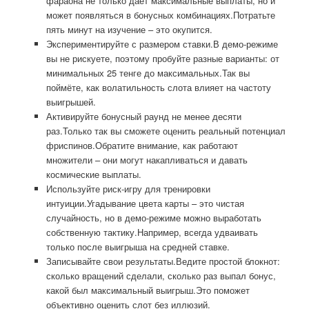
фараона не только даёт максимальные выплаты, но и
может появляться в бонусных комбинациях.Потратьте
пять минут на изучение – это окупится.
Экспериментируйте с размером ставки.В демо-режиме
вы не рискуете, поэтому пробуйте разные варианты: от
минимальных 25 тенге до максимальных.Так вы
поймёте, как волатильность слота влияет на частоту
выигрышей.
Активируйте бонусный раунд не менее десяти
раз.Только так вы сможете оценить реальный потенциал
фриспинов.Обратите внимание, как работают
множители – они могут накапливаться и давать
космические выплаты.
Используйте риск-игру для тренировки
интуиции.Угадывание цвета карты – это чистая
случайность, но в демо-режиме можно выработать
собственную тактику.Например, всегда удваивать
только после выигрыша на средней ставке.
Записывайте свои результаты.Ведите простой блокнот:
сколько вращений сделали, сколько раз выпал бонус,
какой был максимальный выигрыш.Это поможет
объективно оценить слот без иллюзий.