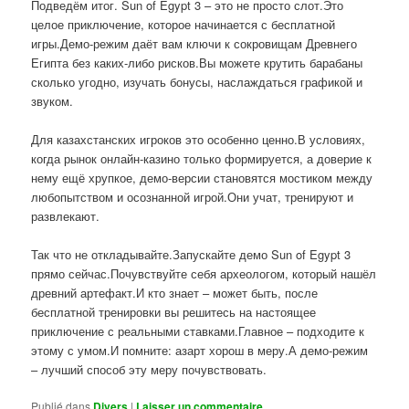
Подведём итог. Sun of Egypt 3 – это не просто слот.Это
целое приключение, которое начинается с бесплатной
игры.Демо-режим даёт вам ключи к сокровищам Древнего
Египта без каких-либо рисков.Вы можете крутить барабаны
сколько угодно, изучать бонусы, наслаждаться графикой и
звуком.
Для казахстанских игроков это особенно ценно.В условиях,
когда рынок онлайн-казино только формируется, а доверие к
нему ещё хрупкое, демо-версии становятся мостиком между
любопытством и осознанной игрой.Они учат, тренируют и
развлекают.
Так что не откладывайте.Запускайте демо Sun of Egypt 3
прямо сейчас.Почувствуйте себя археологом, который нашёл
древний артефакт.И кто знает – может быть, после
бесплатной тренировки вы решитесь на настоящее
приключение с реальными ставками.Главное – подходите к
этому с умом.И помните: азарт хорош в меру.А демо-режим
– лучший способ эту меру почувствовать.
Publié dans
Divers
|
Laisser un commentaire