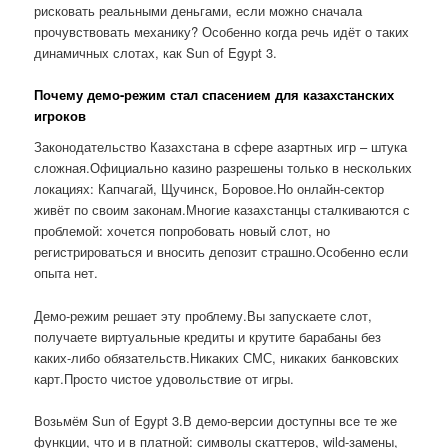
рисковать реальными деньгами, если можно сначала
прочувствовать механику? Особенно когда речь идёт о таких
динамичных слотах, как Sun of Egypt 3.
Почему демо-режим стал спасением для казахстанских
игроков
Законодательство Казахстана в сфере азартных игр – штука
сложная.Официально казино разрешены только в нескольких
локациях: Капчагай, Щучинск, Боровое.Но онлайн-сектор
живёт по своим законам.Многие казахстанцы сталкиваются с
проблемой: хочется попробовать новый слот, но
регистрироваться и вносить депозит страшно.Особенно если
опыта нет.
Демо-режим решает эту проблему.Вы запускаете слот,
получаете виртуальные кредиты и крутите барабаны без
каких-либо обязательств.Никаких СМС, никаких банковских
карт.Просто чистое удовольствие от игры.
Возьмём Sun of Egypt 3.В демо-версии доступны все те же
функции, что и в платной: символы скаттеров, wild-замены,