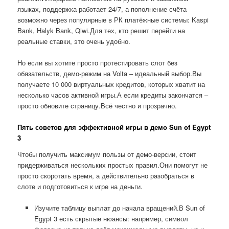
языках, поддержка работает 24/7, а пополнение счёта
возможно через популярные в РК платёжные системы: Kaspi
Bank, Halyk Bank, Qiwi.Для тех, кто решит перейти на
реальные ставки, это очень удобно.
Но если вы хотите просто протестировать слот без
обязательств, демо-режим на Volta – идеальный выбор.Вы
получаете 10 000 виртуальных кредитов, которых хватит на
несколько часов активной игры.А если кредиты закончатся –
просто обновите страницу.Всё честно и прозрачно.
Пять советов для эффективной игры в демо Sun of Egypt
3
Чтобы получить максимум пользы от демо-версии, стоит
придерживаться нескольких простых правил.Они помогут не
просто скоротать время, а действительно разобраться в
слоте и подготовиться к игре на деньги.
Изучите таблицу выплат до начала вращений.В Sun of
Egypt 3 есть скрытые нюансы: например, символ