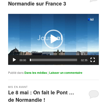
Normandie sur France 3
Publié le
mai 11, 2026
par
Steph
Lecteur
vidéo
00:00
02:35
Publié dans
Dans les médias
|
Laisser un commentaire
MIS EN AVANT
Le 8 mai : On fait le Pont …
de Normandie !