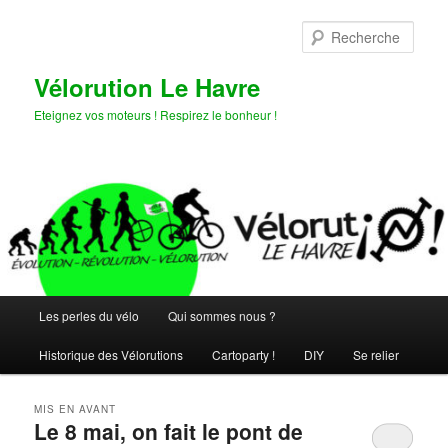
Aller
Aller
au
au
Rech
contenu
contenu
principal
secondaire
Vélorution Le Havre
Eteignez vos moteurs ! Respirez le bonheur !
Menu
Les perles du vélo
Qui sommes nous ?
principal
Historique des Vélorutions
Cartoparty !
DIY
Se relier
MIS EN AVANT
Le 8 mai, on fait le pont de