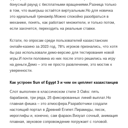
бонусный раунд с бесплатными вращениями.Разница только
в том, что выигрыш остаётся виртуальным.Но для новичка
это идеальный тренажёр.Можно спокойно разобраться в
механике, понять, как работают множители, и только потом,
если захочется, переходить на реальные ставки.
Кстати, по опросам среди пользователей казахстанских
онлайн-казино за 2023 год, 78% игроков признались, что хотя
бы раз использовали демо-версию для тестирования новой
игры.И почти половина из них после этого решились на игру
на деньги.Демо – это не просто развлечение, это мостик к
уверенности.
Как устроен Sun of Egypt 3 и чем он цепляет казахстанцев
Слот выполнен в классическом стиле 3 Oaks: пять
барабанов, три ряда, 25 фиксированных линий выплат.Но
главная фишка – это атмосфера.Разработчики создали
настоящий портал в Древний Египет.Пирамиды, песок,
иероглифы и, конечно, сам фараон.Визуал сочный, анимация
плавная, звуковое сопровождение погружает с головой.