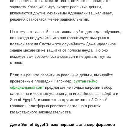
не переживаете за каждый тенге, не боитесь проиграть
зарплату.Когда же в игру входят реальные деньги,
включаются другие механизмы.Адреналин зашкаливает,
решения становятся менее рациональными.
Поэтому вот главный совет: используйте демо для обучения,
но никогда не думайте, что оно гарантирует выигрыш в
платной версии.Слоты – это случайность.Даже идеальное
знание механики не защитит от полосы неудач.Но оно
поможет вам вовремя остановиться и не делать глупых
ставок.
Если вы решите перейти на реальные деньги, выбирайте
проверенные площадки.Например,
султан геймс
официальный сайт
предлагает не только широкий выбор
слотов, но и честные условия для игры.Здесь вы найдёте и
Sun of Egypt 3, и множество других хитов от 3 Oaks.А
главное – платформа работает легально в рамках
казахстанского законодательства.
Демо Sun of Egypt 3: ваш первый шаг в мир фараонов