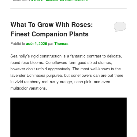
What To Grow With Roses:
Finest Companion Plants
Publié le
août 4, 2026
par
Thomas
Sea holly’s rigid construction is a fantastic contrast to delicate,
round rose blooms. Coneflowers form good-sized clumps,
however don’t unfold aggressively. The most well-known is the
lavender Echinacea purpurea, but coneflowers can are out there
in vivid raspberry-red, rusty orange, neon pink, and even
multicolor variations.