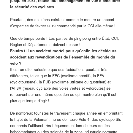
jusqu’en 2031, refuse tout aménagement en vue d’améliorer
la sécurité des cyclistes.
Pourtant, des solutions existent comme le montre un rapport
d’expertise de février 2019 commandé par la CCI elle-même !
Que de temps perdu ! Les parties de ping-pong entre État, CCI,
Région et Départements doivent cesser !
Faudra-t-il un accident mortel pour qu’enfin les décideurs
accèdent aux revendications de l’ensemble du monde du
vélo ?
Il est en effet rarissime que des fédérations pourtant très
différentes, telles que la FFC (cyclisme sportif), la FFV
(cyclotourisme), la FUB (cyclisme utilitaire ou quotidien) et
l’AF3V (réseau cyclable des voies vertes et véloroutes) se
retrouvent sur une même question ce qui montre bien qu’il est
plus que temps d’agir !
De nombreux touristes le traversent chaque année en empruntant
le trajet de la Vélomaritime ou de l’Euro Vélo 4, des cyclosportifs
normands l’utilisent très fréquemment lors de leurs sorties
hebdomadaires ou des salariés de la zone industrialo-portuaire