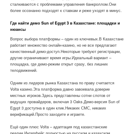
сталкиваются с проблемами управления банкроллом.Они
более осознанно подходят к ставкам и реже уходят в минус.
Где найти демо Sun of Egypt 3 в Казахстане: площадки и
нюансы
Вопрос выбора платформы – один из ключевых.В Казахстане
работает множество онлайн-казино, но не все предлагают
качественный демо-доступ.Некоторые требуют регистрации,
другие ограничивают время игры.Идеальный вариант –
площадка, где демо-режим открыт сразу, без лишних
телодвижений.
Одним из лидеров рынка Казахстана по праву считается
Volta казино.Эта платформа давно завоевала доверие
местных игроков.Здесь представлены сотни слотов от
ведущих провайдеров, включая 3 Oaks.Демо-версия Sun of
Egypt 3 доступна в один клик.Никаких СМС, никаких
верификаций.Просто заходите и играете.
Ещё один плюс Volta – адаптация под казахстанские
реалии.Интерфейс полностью на русском и казахском