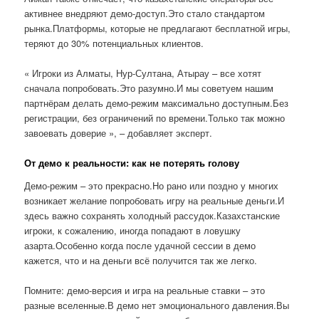
активнее внедряют демо-доступ.Это стало стандартом
рынка.Платформы, которые не предлагают бесплатной игры,
теряют до 30% потенциальных клиентов.
« Игроки из Алматы, Нур-Султана, Атырау – все хотят
сначала попробовать.Это разумно.И мы советуем нашим
партнёрам делать демо-режим максимально доступным.Без
регистрации, без ограничений по времени.Только так можно
завоевать доверие », – добавляет эксперт.
От демо к реальности: как не потерять голову
Демо-режим – это прекрасно.Но рано или поздно у многих
возникает желание попробовать игру на реальные деньги.И
здесь важно сохранять холодный рассудок.Казахстанские
игроки, к сожалению, иногда попадают в ловушку
азарта.Особенно когда после удачной сессии в демо
кажется, что и на деньги всё получится так же легко.
Помните: демо-версия и игра на реальные ставки – это
разные вселенные.В демо нет эмоционального давления.Вы