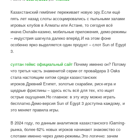
Казахстанский гемблинг переживает новую эру.Если ещё
пять лет назад слоты ассоциировались с пыльными залами
игровых клубов в Алматы или Астане, то сегодня всё
иначе.Онлайн-казино, мобильные приложения, демо-режимы
– индустрия шагнула далеко вперёд.И на этом фоне
особенно ярко выделяется один продукт – слот Sun of Egypt
3.
султан геймс официальный сайт
Почему именно он? Потому
что третья часть знаменитой серии от провайдера 3 Oaks
стала настоящим хитом среди казахстанских
игроков.Древний Египет, золотые скарабеи, риск-игра и
щедрые фриспины – здесь есть всё для тех, кто ищет
острые ощущения.Но главное: в эту игру можно играть
бесплатно.Демо-версия Sun of Egypt 3 доступна каждому, и
это меняет правила игры.
В 2024 году, по данным аналитиков казахстанского iGaming-
рынка, более 62% новых игроков начинают знакомство со
слотами именно через демо-режимы.Это логично: зачем