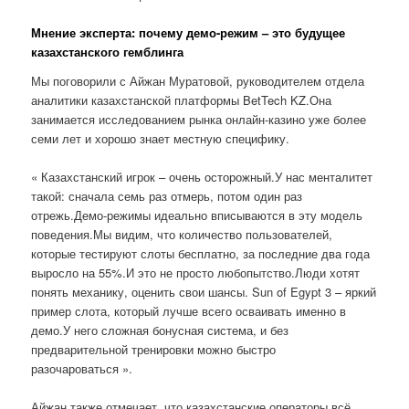
Мнение эксперта: почему демо-режим – это будущее
казахстанского гемблинга
Мы поговорили с Айжан Муратовой, руководителем отдела
аналитики казахстанской платформы BetTech KZ.Она
занимается исследованием рынка онлайн-казино уже более
семи лет и хорошо знает местную специфику.
« Казахстанский игрок – очень осторожный.У нас менталитет
такой: сначала семь раз отмерь, потом один раз
отрежь.Демо-режимы идеально вписываются в эту модель
поведения.Мы видим, что количество пользователей,
которые тестируют слоты бесплатно, за последние два года
выросло на 55%.И это не просто любопытство.Люди хотят
понять механику, оценить свои шансы. Sun of Egypt 3 – яркий
пример слота, который лучше всего осваивать именно в
демо.У него сложная бонусная система, и без
предварительной тренировки можно быстро
разочароваться ».
Айжан также отмечает, что казахстанские операторы всё