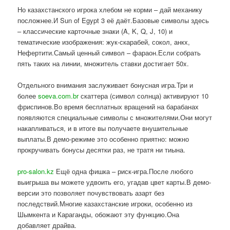
Но казахстанского игрока хлебом не корми – дай механику
посложнее.И Sun of Egypt 3 её даёт.Базовые символы здесь
– классические карточные знаки (A, K, Q, J, 10) и
тематические изображения: жук-скарабей, сокол, анкх,
Нефертити.Самый ценный символ – фараон.Если собрать
пять таких на линии, множитель ставки достигает 50x.
Отдельного внимания заслуживает бонусная игра.Три и
более
soeva.com.br
скаттера (символ солнца) активируют 10
фриспинов.Во время бесплатных вращений на барабанах
появляются специальные символы с множителями.Они могут
накапливаться, и в итоге вы получаете внушительные
выплаты.В демо-режиме это особенно приятно: можно
прокручивать бонусы десятки раз, не тратя ни тиына.
pro-salon.kz
Ещё одна фишка – риск-игра.После любого
выигрыша вы можете удвоить его, угадав цвет карты.В демо-
версии это позволяет почувствовать азарт без
последствий.Многие казахстанские игроки, особенно из
Шымкента и Караганды, обожают эту функцию.Она
добавляет драйва.