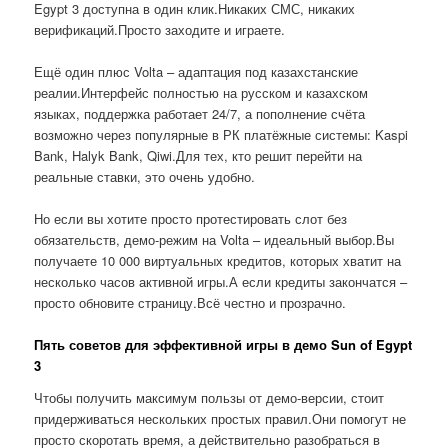
Egypt 3 доступна в один клик.Никаких СМС, никаких
верификаций.Просто заходите и играете.
Ещё один плюс Volta – адаптация под казахстанские
реалии.Интерфейс полностью на русском и казахском
языках, поддержка работает 24/7, а пополнение счёта
возможно через популярные в РК платёжные системы: Kaspi
Bank, Halyk Bank, Qiwi.Для тех, кто решит перейти на
реальные ставки, это очень удобно.
Но если вы хотите просто протестировать слот без
обязательств, демо-режим на Volta – идеальный выбор.Вы
получаете 10 000 виртуальных кредитов, которых хватит на
несколько часов активной игры.А если кредиты закончатся –
просто обновите страницу.Всё честно и прозрачно.
Пять советов для эффективной игры в демо Sun of Egypt
3
Чтобы получить максимум пользы от демо-версии, стоит
придерживаться нескольких простых правил.Они помогут не
просто скоротать время, а действительно разобраться в