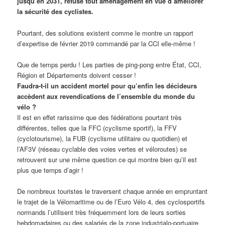
jusqu’en 2031, refuse tout aménagement en vue d’améliorer
la sécurité des cyclistes.
Pourtant, des solutions existent comme le montre un rapport
d’expertise de février 2019 commandé par la CCI elle-même !
Que de temps perdu ! Les parties de ping-pong entre État, CCI,
Région et Départements doivent cesser !
Faudra-t-il un accident mortel pour qu’enfin les décideurs
accèdent aux revendications de l’ensemble du monde du
vélo ?
Il est en effet rarissime que des fédérations pourtant très
différentes, telles que la FFC (cyclisme sportif), la FFV
(cyclotourisme), la FUB (cyclisme utilitaire ou quotidien) et
l’AF3V (réseau cyclable des voies vertes et véloroutes) se
retrouvent sur une même question ce qui montre bien qu’il est
plus que temps d’agir !
De nombreux touristes le traversent chaque année en empruntant
le trajet de la Vélomaritime ou de l’Euro Vélo 4, des cyclosportifs
normands l’utilisent très fréquemment lors de leurs sorties
hebdomadaires ou des salariés de la zone industrialo-portuaire