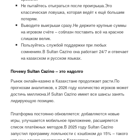
Не пытайтесь отыграться после проигрыша.Это
классическая ловушка, которая ведёт к ещё большим
потерям.
Выводите выигрыши сразу.Не держите крупные суммы
на игровом счёте – соблазн поставить всё на красное
слишком велик.
Пользуйтесь службой поддержки при любых
сомнениях.В Sultan Cazino она работает 24/7 и отвечает
на казахском и русском языках.
Почему Sultan Cazino – это надолго
Рынок онлайн-казино в Казахстане продолжает расти.По
прогнозам аналитиков, к 2026 году количество игроков может
достичь миллиона.И Sultan Cazino имеет все шансы занять
лидирующую позицию.
Платформа постоянно обновляется: добавляются новые
игры, улучшается мобильное приложение, расширяется
список платёжных методов.В 2025 году Sultan Cazino
запустил программу лояльности с кэшбэком до 15% – такого
нет ни у одного конкурента в Казахстане.