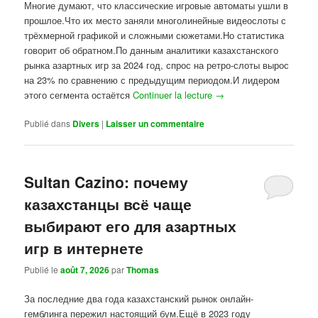
Многие думают, что классические игровые автоматы ушли в
прошлое.Что их место заняли многолинейные видеослоты с
трёхмерной графикой и сложными сюжетами.Но статистика
говорит об обратном.По данным аналитики казахстанского
рынка азартных игр за 2024 год, спрос на ретро-слоты вырос
на 23% по сравнению с предыдущим периодом.И лидером
этого сегмента остаётся
Continuer la lecture
→
Publié dans
Divers
|
Laisser un commentaire
Sultan Cazino: почему
казахстанцы всё чаще
выбирают его для азартных
игр в интернете
Publié le
août 7, 2026
par
Thomas
За последние два года казахстанский рынок онлайн-
гемблинга пережил настоящий бум.Ещё в 2023 году