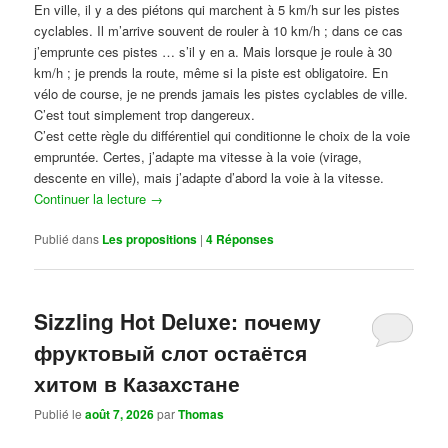
En ville, il y a des piétons qui marchent à 5 km/h sur les pistes
cyclables. Il m’arrive souvent de rouler à 10 km/h ; dans ce cas
j’emprunte ces pistes … s’il y en a. Mais lorsque je roule à 30
km/h ; je prends la route, même si la piste est obligatoire. En
vélo de course, je ne prends jamais les pistes cyclables de ville.
C’est tout simplement trop dangereux.
C’est cette règle du différentiel qui conditionne le choix de la voie
empruntée. Certes, j’adapte ma vitesse à la voie (virage,
descente en ville), mais j’adapte d’abord la voie à la vitesse.
Continuer la lecture
→
Publié dans
Les propositions
|
4
Réponses
Sizzling Hot Deluxe: почему
фруктовый слот остаётся
хитом в Казахстане
Publié le
août 7, 2026
par
Thomas