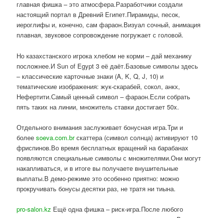
главная фишка – это атмосфера.Разработчики создали
настоящий портал в Древний Египет.Пирамиды, песок,
иероглифы и, конечно, сам фараон.Визуал сочный, анимация
плавная, звуковое сопровождение погружает с головой.
Но казахстанского игрока хлебом не корми – дай механику
посложнее.И Sun of Egypt 3 её даёт.Базовые символы здесь
– классические карточные знаки (A, K, Q, J, 10) и
тематические изображения: жук-скарабей, сокол, анкх,
Нефертити.Самый ценный символ – фараон.Если собрать
пять таких на линии, множитель ставки достигает 50x.
Отдельного внимания заслуживает бонусная игра.Три и
более
soeva.com.br
скаттера (символ солнца) активируют 10
фриспинов.Во время бесплатных вращений на барабанах
появляются специальные символы с множителями.Они могут
накапливаться, и в итоге вы получаете внушительные
выплаты.В демо-режиме это особенно приятно: можно
прокручивать бонусы десятки раз, не тратя ни тиына.
pro-salon.kz
Ещё одна фишка – риск-игра.После любого