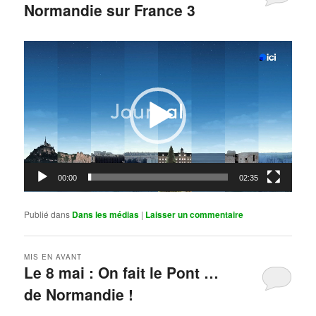
Normandie sur France 3
Publié le
mai 11, 2026
par
Steph
Lecteur
vidéo
00:00
02:35
Publié dans
Dans les médias
|
Laisser un commentaire
MIS EN AVANT
Le 8 mai : On fait le Pont …
de Normandie !