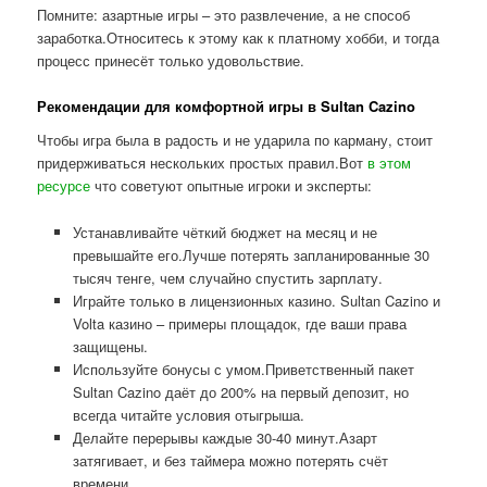
Помните: азартные игры – это развлечение, а не способ
заработка.Относитесь к этому как к платному хобби, и тогда
процесс принесёт только удовольствие.
Рекомендации для комфортной игры в Sultan Cazino
Чтобы игра была в радость и не ударила по карману, стоит
придерживаться нескольких простых правил.Вот
в этом
ресурсе
что советуют опытные игроки и эксперты:
Устанавливайте чёткий бюджет на месяц и не
превышайте его.Лучше потерять запланированные 30
тысяч тенге, чем случайно спустить зарплату.
Играйте только в лицензионных казино. Sultan Cazino и
Volta казино – примеры площадок, где ваши права
защищены.
Используйте бонусы с умом.Приветственный пакет
Sultan Cazino даёт до 200% на первый депозит, но
всегда читайте условия отыгрыша.
Делайте перерывы каждые 30-40 минут.Азарт
затягивает, и без таймера можно потерять счёт
времени.