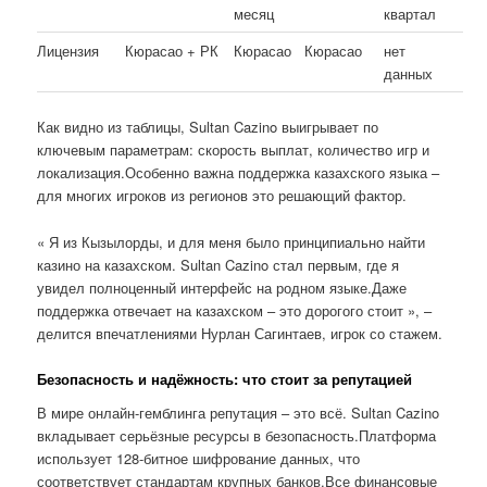
месяц
квартал
Лицензия
Кюрасао + РК
Кюрасао
Кюрасао
нет
данных
Как видно из таблицы, Sultan Cazino выигрывает по
ключевым параметрам: скорость выплат, количество игр и
локализация.Особенно важна поддержка казахского языка –
для многих игроков из регионов это решающий фактор.
« Я из Кызылорды, и для меня было принципиально найти
казино на казахском. Sultan Cazino стал первым, где я
увидел полноценный интерфейс на родном языке.Даже
поддержка отвечает на казахском – это дорогого стоит », –
делится впечатлениями Нурлан Сагинтаев, игрок со стажем.
Безопасность и надёжность: что стоит за репутацией
В мире онлайн-гемблинга репутация – это всё. Sultan Cazino
вкладывает серьёзные ресурсы в безопасность.Платформа
использует 128-битное шифрование данных, что
соответствует стандартам крупных банков.Все финансовые