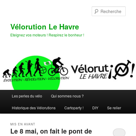
Aller
Aller
au
au
Rech
contenu
contenu
principal
secondaire
Vélorution Le Havre
Eteignez vos moteurs ! Respirez le bonheur !
Menu
Les perles du vélo
Qui sommes nous ?
principal
Historique des Vélorutions
Cartoparty !
DIY
Se relier
MIS EN AVANT
Le 8 mai, on fait le pont de