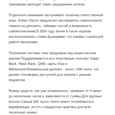
транзакции проходят через защищённые шлюзы.
Отдельного внимания заслуживает политика ответственной
игры. Sultan Cazino предлагает инструменты самоконтроля:
лимиты на депозиты, таймеры сессий и возможность
самоисключения.В 2024 году более 8 тысяч игроков
воспользовались этими функциями, что говорит о реальной
работе механизма.
Платежная система тоже продумана под казахстанские
реалии.Поддерживаются все популярные способы: Kaspi
Bank, Halyk Bank, QIWI, карты Visa и
Mastercard.Минимальный депозит – всего 1000 тенге, что
делает платформу доступной для игроков с разным
бюджетом.
Вывод средств, как уже упоминалось, занимает от 5 минут
до нескольких часов в зависимости от суммы.Для крупных
выплат (свыше 500 тысяч тенге) может потребоваться
верификация, но это стандартная практика для всех
легальных казино.