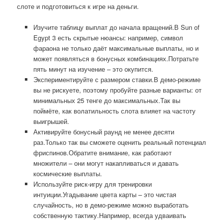
слоте и подготовиться к игре на деньги.
Изучите таблицу выплат до начала вращений.В Sun of
Egypt 3 есть скрытые нюансы: например, символ
фараона не только даёт максимальные выплаты, но и
может появляться в бонусных комбинациях.Потратьте
пять минут на изучение – это окупится.
Экспериментируйте с размером ставки.В демо-режиме
вы не рискуете, поэтому пробуйте разные варианты: от
минимальных 25 тенге до максимальных.Так вы
поймёте, как волатильность слота влияет на частоту
выигрышей.
Активируйте бонусный раунд не менее десяти
раз.Только так вы сможете оценить реальный потенциал
фриспинов.Обратите внимание, как работают
множители – они могут накапливаться и давать
космические выплаты.
Используйте риск-игру для тренировки
интуиции.Угадывание цвета карты – это чистая
случайность, но в демо-режиме можно выработать
собственную тактику.Например, всегда удваивать