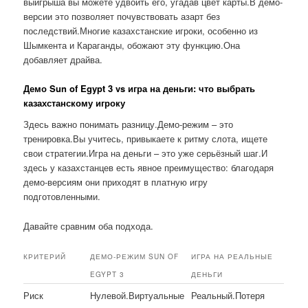
выигрыша вы можете удвоить его, угадав цвет карты.В демо-
версии это позволяет почувствовать азарт без
последствий.Многие казахстанские игроки, особенно из
Шымкента и Караганды, обожают эту функцию.Она
добавляет драйва.
Демо Sun of Egypt 3 vs игра на деньги: что выбрать
казахстанскому игроку
Здесь важно понимать разницу.Демо-режим – это
тренировка.Вы учитесь, привыкаете к ритму слота, ищете
свои стратегии.Игра на деньги – это уже серьёзный шаг.И
здесь у казахстанцев есть явное преимущество: благодаря
демо-версиям они приходят в платную игру
подготовленными.
Давайте сравним оба подхода.
КРИТЕРИЙ
ДЕМО-РЕЖИМ SUN OF
ИГРА НА РЕАЛЬНЫЕ
EGYPT 3
ДЕНЬГИ
Риск
Нулевой.Виртуальные
Реальный.Потеря