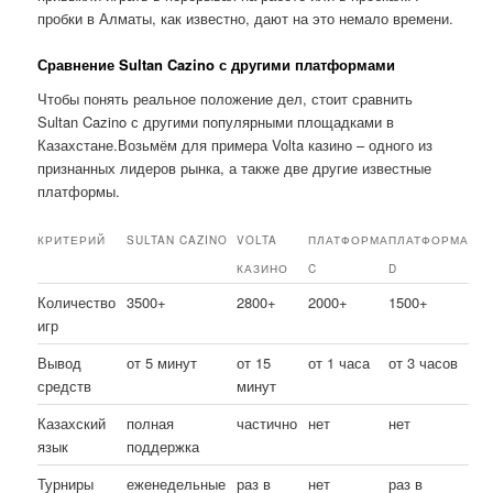
пробки в Алматы, как известно, дают на это немало времени.
Сравнение Sultan Cazino с другими платформами
Чтобы понять реальное положение дел, стоит сравнить
Sultan Cazino с другими популярными площадками в
Казахстане.Возьмём для примера Volta казино – одного из
признанных лидеров рынка, а также две другие известные
платформы.
КРИТЕРИЙ
SULTAN CAZINO
VOLTA
ПЛАТФОРМА
ПЛАТФОРМА
КАЗИНО
C
D
Количество
3500+
2800+
2000+
1500+
игр
Вывод
от 5 минут
от 15
от 1 часа
от 3 часов
средств
минут
Казахский
полная
частично
нет
нет
язык
поддержка
Турниры
еженедельные
раз в
нет
раз в