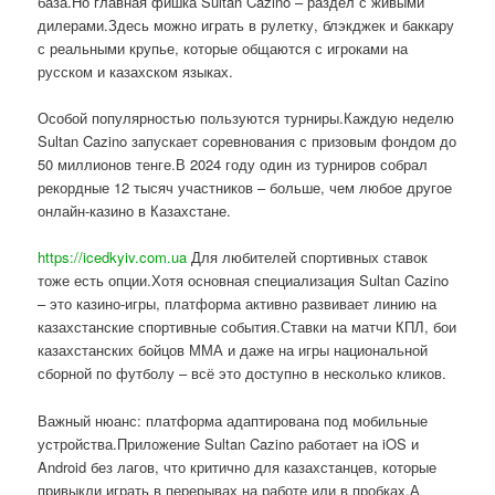
база.Но главная фишка Sultan Cazino – раздел с живыми
дилерами.Здесь можно играть в рулетку, блэкджек и баккару
с реальными крупье, которые общаются с игроками на
русском и казахском языках.
Особой популярностью пользуются турниры.Каждую неделю
Sultan Cazino запускает соревнования с призовым фондом до
50 миллионов тенге.В 2024 году один из турниров собрал
рекордные 12 тысяч участников – больше, чем любое другое
онлайн-казино в Казахстане.
https://icedkyiv.com.ua
Для любителей спортивных ставок
тоже есть опции.Хотя основная специализация Sultan Cazino
– это казино-игры, платформа активно развивает линию на
казахстанские спортивные события.Ставки на матчи КПЛ, бои
казахстанских бойцов ММА и даже на игры национальной
сборной по футболу – всё это доступно в несколько кликов.
Важный нюанс: платформа адаптирована под мобильные
устройства.Приложение Sultan Cazino работает на iOS и
Android без лагов, что критично для казахстанцев, которые
привыкли играть в перерывах на работе или в пробках.А