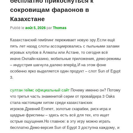
сокровищам фараонов в
Казахстане
Publié le
août 5, 2026
par
Thomas
Казахстанский гемблинг переживает новую эру.Если ещё
пять лет назад слоты ассоциировались с пыльными залами
игровых клубов в Алматы или Астане, то сегодня всё
иначе.Онлайн-казино, мобильные приложения, демо-режимы
– индустрия шагнула далеко вперёд.И на этом фоне
особенно ярко выделяется один продукт – слот Sun of Egypt
3.
султан геймс официальный сайт
Почему именно он? Потому
что третья часть знаменитой серии от провайдера 3 Oaks
стала настоящим хитом среди казахстанских
игроков.Древний Египет, золотые скарабеи, риск-игра и
щедрые фриспины – здесь есть всё для тех, кто ищет
острые ощущения.Но главное: в эту игру можно играть
бесплатно.Демо-версия Sun of Egypt 3 доступна каждому, и