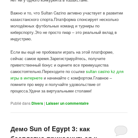
Важно и то, что Sultan Cazino активно участвует в развитии
казахстанского спорта.Платформа спонсирует несколько
молодёжных футбольных команд и турниры по
киберспорту.Это не просто пиар – это реальный вклад в
индустрию.
Если вы ещё не пробовали играть на этой платформе,
сейчас самое время.Зарегистрируйтесь, получите
приветственный бонус и оцените все преимущества
самостоятельно.Переходите по ссылке
sultan casino kz для
игры в интернете
и начинайте с комфортом.Главное –
помните про меру и получайте удовольствие от
процесса.Удачи за виртуальными столами!
Publié dans
Divers
|
Laisser un commentaire
Демо Sun of Egypt 3: как
бесплатно прикоснуться к