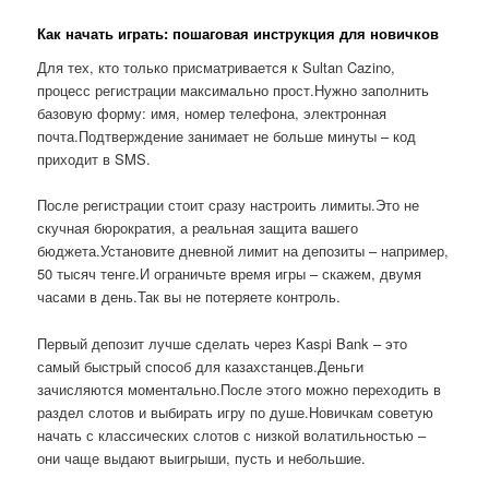
Как начать играть: пошаговая инструкция для новичков
Для тех, кто только присматривается к Sultan Cazino,
процесс регистрации максимально прост.Нужно заполнить
базовую форму: имя, номер телефона, электронная
почта.Подтверждение занимает не больше минуты – код
приходит в SMS.
После регистрации стоит сразу настроить лимиты.Это не
скучная бюрократия, а реальная защита вашего
бюджета.Установите дневной лимит на депозиты – например,
50 тысяч тенге.И ограничьте время игры – скажем, двумя
часами в день.Так вы не потеряете контроль.
Первый депозит лучше сделать через Kaspi Bank – это
самый быстрый способ для казахстанцев.Деньги
зачисляются моментально.После этого можно переходить в
раздел слотов и выбирать игру по душе.Новичкам советую
начать с классических слотов с низкой волатильностью –
они чаще выдают выигрыши, пусть и небольшие.