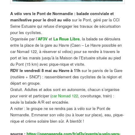
A vélo vers le Pont de Normandie : balade conviviale et
manifestive
pour le droit au vélo
sur le Pont, géré par la CCI
Seine Estuaire qui refuse d’engager les travaux de sécurisation
pour les cyclistes.
Organisée par l’
AF3V
et
La Roue Libre
, la balade se déroulera
entre la place de la gare au Havre (Caen – Le Havre possible en
car Nomad 122, à réserver si vélos) pour se rendre à travers le
port et les marais jusqu’à la Maison de l’Estuaire située au pied
du Pont (15 km) avec pique-nique et visite.
RDV le vendredi 8 mai au Havre à 11h
sur le parvis de la Gare
(routière + SNCF) : rassemblement des cyclistes de la région et
départ en groupe.
Gratuit. Adultes et ados sont en autonomie, chacun s’organise
pour venir et participer (
car Nomad 122
, covoiturage, train) :
seule la balade A/R est encadrée.
A noter : le groupe ne se rendra pas à vélo sur le Pont de
Normandie. Emmener son vélo (ou à louer sur place), eau, pique-
nique et crème solaire bien sûr. A bientôt !
source :
https://openagenda.com/fr/af3v/events/a-velo-vers-