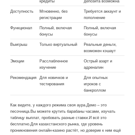
кредиты
депозита возможна
Доступность
Мгновенно, без
Требуется аккаунт и
регистрации
пополнение
Функционал
Полный, включая
Полный, включая
бонусы
бонусы
Выигрыш
Только виртуальный
Реальные деньги,
возможен кэшаут
Эмоции
Расслабленное
Острый азарт и
изучение
адреналин
Рекомендация
Для новичков и
Для опытных
тестирования
игроков с
банкроллом
Как видите, у каждого режима своя аура.Демо – это
песочница.Вы можете крутить барабаны часами, изучать
таблицу выплат, пробовать разные ставки.И всё это
бесплатно.Для казахстанского рынка, где уровень
проникновения онлайн-казино растёт, но доверие к ним ещё