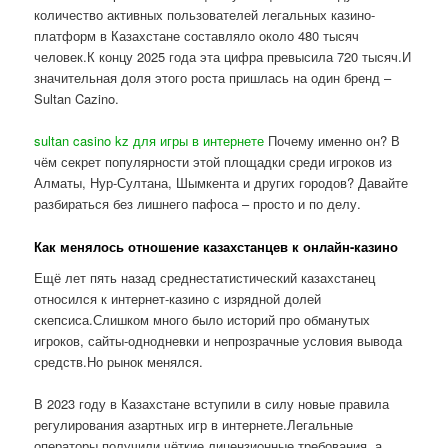
количество активных пользователей легальных казино-
платформ в Казахстане составляло около 480 тысяч
человек.К концу 2025 года эта цифра превысила 720 тысяч.И
значительная доля этого роста пришлась на один бренд –
Sultan Cazino.
sultan casino kz для игры в интернете
Почему именно он? В
чём секрет популярности этой площадки среди игроков из
Алматы, Нур-Султана, Шымкента и других городов? Давайте
разбираться без лишнего пафоса – просто и по делу.
Как менялось отношение казахстанцев к онлайн-казино
Ещё лет пять назад среднестатистический казахстанец
относился к интернет-казино с изрядной долей
скепсиса.Слишком много было историй про обманутых
игроков, сайты-однодневки и непрозрачные условия вывода
средств.Но рынок менялся.
В 2023 году в Казахстане вступили в силу новые правила
регулирования азартных игр в интернете.Легальные
операторы получили чёткие лицензионные требования, а