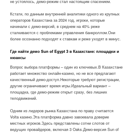
не устоялось, демо-режим стал настоящим спасением.
Кстати, по данным внутренней аналитики одного из крупных
операторов Казахстана за 2024 год, игроки, которые
начинали с демо-версий, в среднем на 40% реже
сталкиваются с проблемами управления банкроллом.Они
более осознанно подходят к ставкам и реже уходят в минус.
Где найти демо Sun of Egypt 3 в Казахстане: площадки и
нюансы
Вопрос выбора платформы – один из ключевых.В Казахстане
работает множество онлайн-казино, но не все предлагают
качественный демо-доступ.Некоторые требуют регистрации,
другие ограничивают время игры.Идеальный вариант –
площадка, где демо-режим открыт сразу, без лишних
телодвижений.
Одним из лидеров рынка Казахстана по праву считается
Volta казино.Эта платформа давно завоевала доверие
местных игроков.Здесь представлены сотни слотов от
ведущих провайдеров, включая 3 Oaks.Демо-версия Sun of