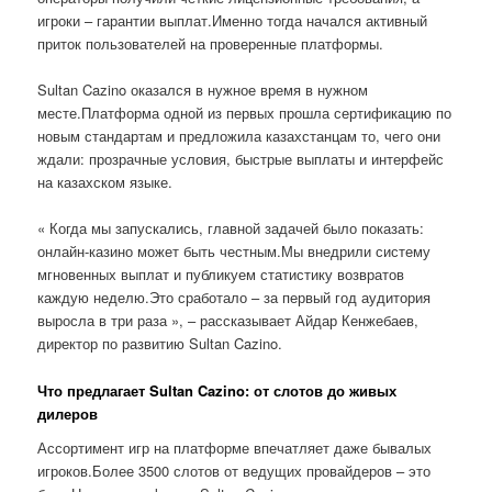
игроки – гарантии выплат.Именно тогда начался активный
приток пользователей на проверенные платформы.
Sultan Cazino оказался в нужное время в нужном
месте.Платформа одной из первых прошла сертификацию по
новым стандартам и предложила казахстанцам то, чего они
ждали: прозрачные условия, быстрые выплаты и интерфейс
на казахском языке.
« Когда мы запускались, главной задачей было показать:
онлайн-казино может быть честным.Мы внедрили систему
мгновенных выплат и публикуем статистику возвратов
каждую неделю.Это сработало – за первый год аудитория
выросла в три раза », – рассказывает Айдар Кенжебаев,
директор по развитию Sultan Cazino.
Что предлагает Sultan Cazino: от слотов до живых
дилеров
Ассортимент игр на платформе впечатляет даже бывалых
игроков.Более 3500 слотов от ведущих провайдеров – это