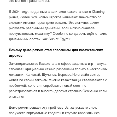
это меняет правила игры.
В 2024 году, по данным аналитиков казахстанского iGaming-
рынка, более 62% новых игроков начинают знакомство со
слотами именно через демо-режимы.Это логично: зачем
рисковать реальными деньгами, если можно сначала
прочувствовать механику? Особенно когда речь идёт о таких
динамичных слотах, как Sun of Egypt 3.
Почему демо-режим стал спасением для казахстанских
игроков
Законодательство Казахстана в сфере азартных игр – штука
сложная.Официально казино разрешены только в нескольких
локациях: Капчагай, Щучинск, Боровое.Но онлайн-сектор
живёт по своим законам.Многие казахстанцы сталкиваются с
проблемой: хочется попробовать новый слот, но
регистрироваться и вносить депозит страшно.Особенно если
опыта нет.
Демо-режим решает эту проблему.Вы запускаете слот,
получаете виртуальные кредиты и крутите барабаны без