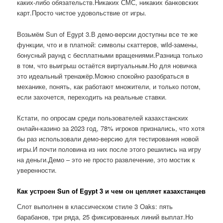
каких-либо обязательств.Никаких СМС, никаких банковских
карт.Просто чистое удовольствие от игры.
Возьмём Sun of Egypt 3.В демо-версии доступны все те же
функции, что и в платной: символы скаттеров, wild-замены,
бонусный раунд с бесплатными вращениями.Разница только
в том, что выигрыш остаётся виртуальным.Но для новичка
это идеальный тренажёр.Можно спокойно разобраться в
механике, понять, как работают множители, и только потом,
если захочется, переходить на реальные ставки.
Кстати, по опросам среди пользователей казахстанских
онлайн-казино за 2023 год, 78% игроков признались, что хотя
бы раз использовали демо-версию для тестирования новой
игры.И почти половина из них после этого решились на игру
на деньги.Демо – это не просто развлечение, это мостик к
уверенности.
Как устроен Sun of Egypt 3 и чем он цепляет казахстанцев
Слот выполнен в классическом стиле 3 Oaks: пять
барабанов, три ряда, 25 фиксированных линий выплат.Но