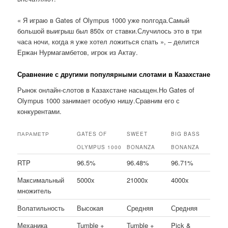
« Я играю в Gates of Olympus 1000 уже полгода.Самый
большой выигрыш был 850x от ставки.Случилось это в три
часа ночи, когда я уже хотел ложиться спать », – делится
Ержан Нурмагамбетов, игрок из Актау.
Сравнение с другими популярными слотами в Казахстане
Рынок онлайн-слотов в Казахстане насыщен.Но Gates of
Olympus 1000 занимает особую нишу.Сравним его с
конкурентами.
ПАРАМЕТР
GATES OF
SWEET
BIG BASS
OLYMPUS 1000
BONANZA
BONANZA
RTP
96.5%
96.48%
96.71%
Максимальный
5000x
21000x
4000x
множитель
Волатильность
Высокая
Средняя
Средняя
Механика
Tumble +
Tumble +
Pick &