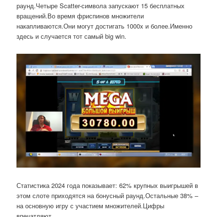
раунд.Четыре Scatter-символа запускают 15 бесплатных
вращений.Во время фриспинов множители
накапливаются.Они могут достигать 1000x и более.Именно
здесь и случается тот самый big win.
Статистика 2024 года показывает: 62% крупных выигрышей в
этом слоте приходятся на бонусный раунд.Остальные 38% –
на основную игру с участием множителей.Цифры
впечатляют.