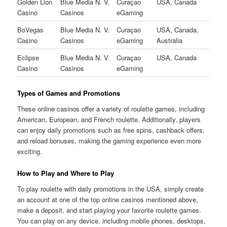
Golden Lion
Blue Media N. V.
Curaçao
USA, Canada
Casino
Casinos
eGaming
BoVegas
Blue Media N. V.
Curaçao
USA, Canada,
Casino
Casinos
eGaming
Australia
Eclipse
Blue Media N. V.
Curaçao
USA, Canada
Casino
Casinos
eGaming
Types of Games and Promotions
These online casinos offer a variety of roulette games, including
American, European, and French roulette. Additionally, players
can enjoy daily promotions such as free spins, cashback offers,
and reload bonuses, making the gaming experience even more
exciting.
How to Play and Where to Play
To play roulette with daily promotions in the USA, simply create
an account at one of the top online casinos mentioned above,
make a deposit, and start playing your favorite roulette games.
You can play on any device, including mobile phones, desktops,