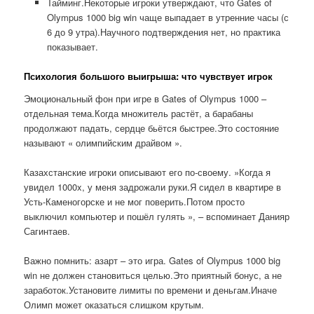
Тайминг.Некоторые игроки утверждают, что Gates of
Olympus 1000 big win чаще выпадает в утренние часы (с
6 до 9 утра).Научного подтверждения нет, но практика
показывает.
Психология большого выигрыша: что чувствует игрок
Эмоциональный фон при игре в Gates of Olympus 1000 –
отдельная тема.Когда множитель растёт, а барабаны
продолжают падать, сердце бьётся быстрее.Это состояние
называют « олимпийским драйвом ».
Казахстанские игроки описывают его по-своему. »Когда я
увидел 1000x, у меня задрожали руки.Я сидел в квартире в
Усть-Каменогорске и не мог поверить.Потом просто
выключил компьютер и пошёл гулять », – вспоминает Данияр
Сагинтаев.
Важно помнить: азарт – это игра. Gates of Olympus 1000 big
win не должен становиться целью.Это приятный бонус, а не
заработок.Установите лимиты по времени и деньгам.Иначе
Олимп может оказаться слишком крутым.