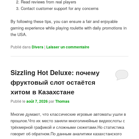
Read reviews from real players
Contact customer support for any concerns
By following these tips, you can ensure a fair and enjoyable
gaming experience while playing roulette with daily promotions in
the USA.
Publié dans
Divers
|
Laisser un commentaire
Sizzling Hot Deluxe: почему
фруктовый слот остаётся
хитом в Казахстане
Publié le
août 7, 2026
par
Thomas
Многие думают, что классические игровые автоматы ушли в
прошлое.Что их место заняли многолинейные видеослоты с
трёхмерной графикой и сложными сюжетами.Но статистика
говорит об обратном.По данным аналитики казахстанского