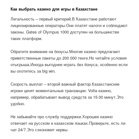
Как выбрать казино для игры в Казахстане
Легальность – первый критерий.В Казахстане работают
лицензированные операторы.Они платят налоги и соблюдают
законы. Gates of Olympus 1000 доступен на большинстве
таких платформ.
Обратите внимание на бонусы.Многие казино предлагают
приветственные пакеты до 200 000 тенге.Но читайте условия
отыгрыша.Иногда выгоднее играть без бонуса, особенно если
вы охотитесь за big win.
Скорость выплат – второй важный фактор.Казахстанские
игроки ценят моментальные транзакции. Volta казино,
например, обрабатывает вывод средств за 15-30 минут.Это
удобно.
Не забывайте про службу поддержки.Хорошее казино
отвечает на русском и казахском языках.Проверьте, есть ли
чат 24/7.Это сэкономит нервы.