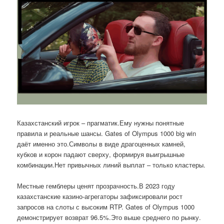
Казахстанский игрок – прагматик.Ему нужны понятные
правила и реальные шансы. Gates of Olympus 1000 big win
даёт именно это.Символы в виде драгоценных камней,
кубков и корон падают сверху, формируя выигрышные
комбинации.Нет привычных линий выплат – только кластеры.
Местные гемблеры ценят прозрачность.В 2023 году
казахстанские казино-агрегаторы зафиксировали рост
запросов на слоты с высоким RTP. Gates of Olympus 1000
демонстрирует возврат 96.5%.Это выше среднего по рынку.