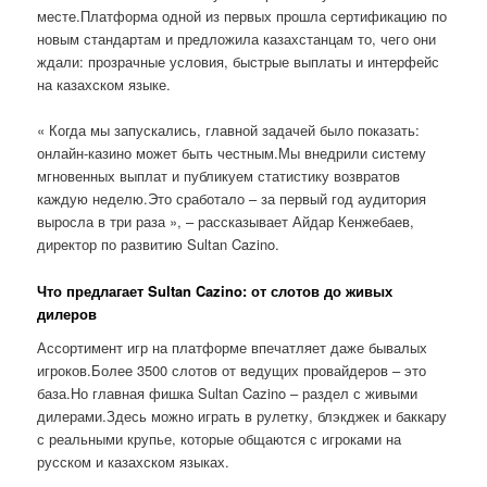
месте.Платформа одной из первых прошла сертификацию по
новым стандартам и предложила казахстанцам то, чего они
ждали: прозрачные условия, быстрые выплаты и интерфейс
на казахском языке.
« Когда мы запускались, главной задачей было показать:
онлайн-казино может быть честным.Мы внедрили систему
мгновенных выплат и публикуем статистику возвратов
каждую неделю.Это сработало – за первый год аудитория
выросла в три раза », – рассказывает Айдар Кенжебаев,
директор по развитию Sultan Cazino.
Что предлагает Sultan Cazino: от слотов до живых
дилеров
Ассортимент игр на платформе впечатляет даже бывалых
игроков.Более 3500 слотов от ведущих провайдеров – это
база.Но главная фишка Sultan Cazino – раздел с живыми
дилерами.Здесь можно играть в рулетку, блэкджек и баккару
с реальными крупье, которые общаются с игроками на
русском и казахском языках.