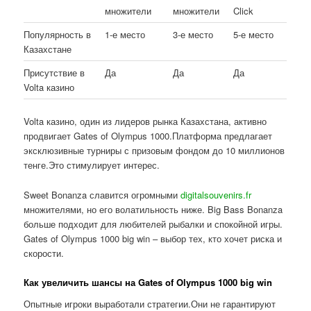
множители
множители
Click
Популярность в
1-е место
3-е место
5-е место
Казахстане
Присутствие в
Да
Да
Да
Volta казино
Volta казино, один из лидеров рынка Казахстана, активно
продвигает Gates of Olympus 1000.Платформа предлагает
эксклюзивные турниры с призовым фондом до 10 миллионов
тенге.Это стимулирует интерес.
Sweet Bonanza славится огромными
digitalsouvenirs.fr
множителями, но его волатильность ниже. Big Bass Bonanza
больше подходит для любителей рыбалки и спокойной игры.
Gates of Olympus 1000 big win – выбор тех, кто хочет риска и
скорости.
Как увеличить шансы на Gates of Olympus 1000 big win
Опытные игроки выработали стратегии.Они не гарантируют