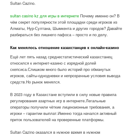
Sultan Cazino.
sultan casino kz для игры в интернете
Почему именно он? В
чём секрет популярности этой площадки среди игроков из
Алматы, Нур-Султана, Шымкента и других городов? Давайте
разбираться без лишнего пафоса – просто и по делу.
Как менялось отношение казахстанцев к онлайн-казино
Ещё лет пять назад среднестатистический казахстанец
относился к интернет-казино с изрядной долей
скепсиса.Слишком много было историй про обманутых
игроков, сайты-однодневки и непрозрачные условия вывода
средств.Но рынок менялся.
В 2023 году в Казахстане вступили в силу новые правила
регулирования азартных игр в интернете.Легальные
операторы получили чёткие лицензионные требования, а
игроки – гарантии выплат.Именно тогда начался активный
приток пользователей на проверенные платформы.
Sultan Cazino оказался в нужное время в нужном