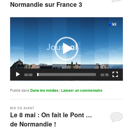
Normandie sur France 3
Publié le
mai 11, 2026
par
Steph
Lecteur
vidéo
00:00
02:35
Publié dans
Dans les médias
|
Laisser un commentaire
MIS EN AVANT
Le 8 mai : On fait le Pont …
de Normandie !