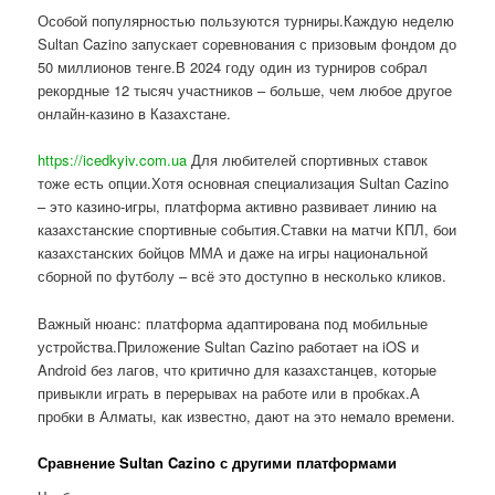
Особой популярностью пользуются турниры.Каждую неделю
Sultan Cazino запускает соревнования с призовым фондом до
50 миллионов тенге.В 2024 году один из турниров собрал
рекордные 12 тысяч участников – больше, чем любое другое
онлайн-казино в Казахстане.
https://icedkyiv.com.ua
Для любителей спортивных ставок
тоже есть опции.Хотя основная специализация Sultan Cazino
– это казино-игры, платформа активно развивает линию на
казахстанские спортивные события.Ставки на матчи КПЛ, бои
казахстанских бойцов ММА и даже на игры национальной
сборной по футболу – всё это доступно в несколько кликов.
Важный нюанс: платформа адаптирована под мобильные
устройства.Приложение Sultan Cazino работает на iOS и
Android без лагов, что критично для казахстанцев, которые
привыкли играть в перерывах на работе или в пробках.А
пробки в Алматы, как известно, дают на это немало времени.
Сравнение Sultan Cazino с другими платформами