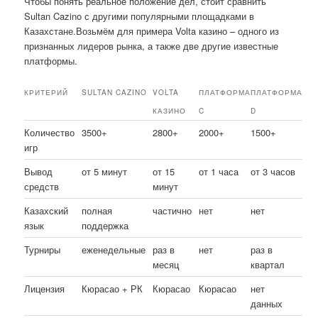
Чтобы понять реальное положение дел, стоит сравнить
Sultan Cazino с другими популярными площадками в
Казахстане.Возьмём для примера Volta казино – одного из
признанных лидеров рынка, а также две другие известные
платформы.
КРИТЕРИЙ
SULTAN CAZINO
VOLTA
ПЛАТФОРМА
ПЛАТФОРМА
КАЗИНО
C
D
Количество
3500+
2800+
2000+
1500+
игр
Вывод
от 5 минут
от 15
от 1 часа
от 3 часов
средств
минут
Казахский
полная
частично
нет
нет
язык
поддержка
Турниры
еженедельные
раз в
нет
раз в
месяц
квартал
Лицензия
Кюрасао + РК
Кюрасао
Кюрасао
нет
данных