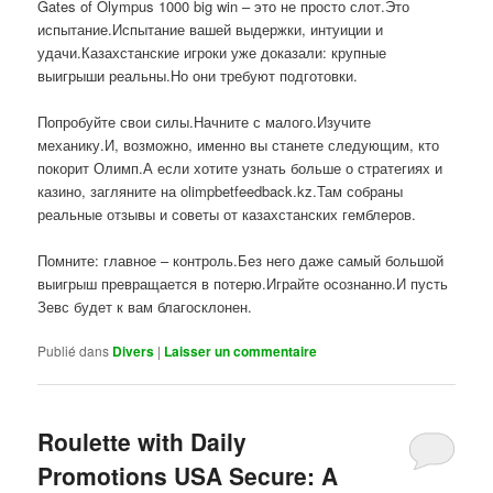
Gates of Olympus 1000 big win – это не просто слот.Это
испытание.Испытание вашей выдержки, интуиции и
удачи.Казахстанские игроки уже доказали: крупные
выигрыши реальны.Но они требуют подготовки.
Попробуйте свои силы.Начните с малого.Изучите
механику.И, возможно, именно вы станете следующим, кто
покорит Олимп.А если хотите узнать больше о стратегиях и
казино, загляните на olimpbetfeedback.kz.Там собраны
реальные отзывы и советы от казахстанских гемблеров.
Помните: главное – контроль.Без него даже самый большой
выигрыш превращается в потерю.Играйте осознанно.И пусть
Зевс будет к вам благосклонен.
Publié dans
Divers
|
Laisser un commentaire
Roulette with Daily
Promotions USA Secure: A