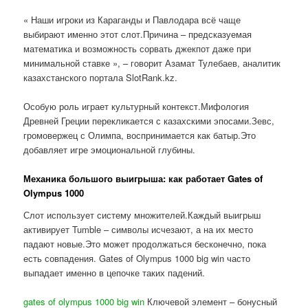
« Наши игроки из Караганды и Павлодара всё чаще
выбирают именно этот слот.Причина – предсказуемая
математика и возможность сорвать джекпот даже при
минимальной ставке », – говорит Азамат Тулебаев, аналитик
казахстанского портала SlotRank.kz.
Особую роль играет культурный контекст.Мифология
Древней Греции перекликается с казахскими эпосами.Зевс,
громовержец с Олимпа, воспринимается как батыр.Это
добавляет игре эмоциональной глубины.
Механика большого выигрыша: как работает Gates of
Olympus 1000
Слот использует систему множителей.Каждый выигрыш
активирует Tumble – символы исчезают, а на их место
падают новые.Это может продолжаться бесконечно, пока
есть совпадения. Gates of Olympus 1000 big win часто
выпадает именно в цепочке таких падений.
gates of olympus 1000 big win
Ключевой элемент – бонусный