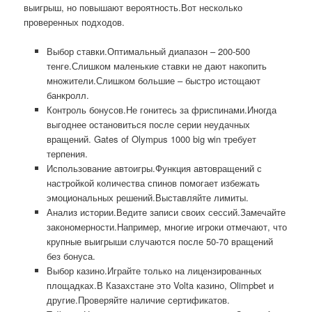
выигрыш, но повышают вероятность.Вот несколько
проверенных подходов.
Выбор ставки.Оптимальный диапазон – 200-500
тенге.Слишком маленькие ставки не дают накопить
множители.Слишком большие – быстро истощают
банкролл.
Контроль бонусов.Не гонитесь за фриспинами.Иногда
выгоднее остановиться после серии неудачных
вращений. Gates of Olympus 1000 big win требует
терпения.
Использование автоигры.Функция автовращений с
настройкой количества спинов помогает избежать
эмоциональных решений.Выставляйте лимиты.
Анализ истории.Ведите записи своих сессий.Замечайте
закономерности.Например, многие игроки отмечают, что
крупные выигрыши случаются после 50-70 вращений
без бонуса.
Выбор казино.Играйте только на лицензированных
площадках.В Казахстане это Volta казино, Olimpbet и
другие.Проверяйте наличие сертификатов.