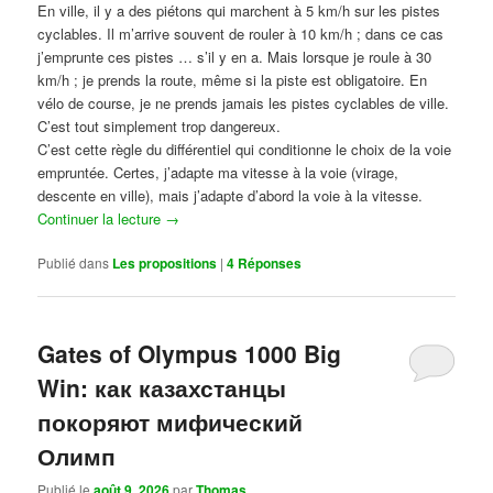
En ville, il y a des piétons qui marchent à 5 km/h sur les pistes
cyclables. Il m’arrive souvent de rouler à 10 km/h ; dans ce cas
j’emprunte ces pistes … s’il y en a. Mais lorsque je roule à 30
km/h ; je prends la route, même si la piste est obligatoire. En
vélo de course, je ne prends jamais les pistes cyclables de ville.
C’est tout simplement trop dangereux.
C’est cette règle du différentiel qui conditionne le choix de la voie
empruntée. Certes, j’adapte ma vitesse à la voie (virage,
descente en ville), mais j’adapte d’abord la voie à la vitesse.
Continuer la lecture
→
Publié dans
Les propositions
|
4
Réponses
Gates of Olympus 1000 Big
Win: как казахстанцы
покоряют мифический
Олимп
Publié le
août 9, 2026
par
Thomas