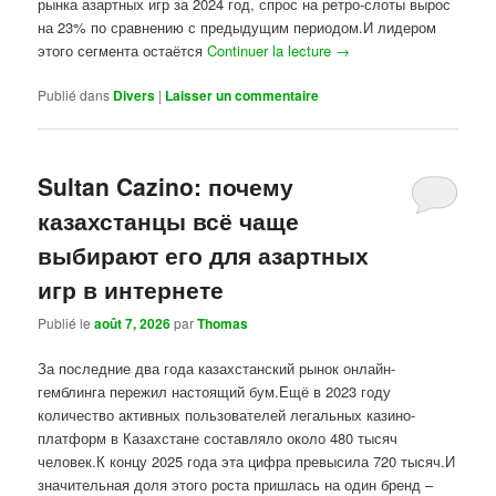
рынка азартных игр за 2024 год, спрос на ретро-слоты вырос
на 23% по сравнению с предыдущим периодом.И лидером
этого сегмента остаётся
Continuer la lecture
→
Publié dans
Divers
|
Laisser un commentaire
Sultan Cazino: почему
казахстанцы всё чаще
выбирают его для азартных
игр в интернете
Publié le
août 7, 2026
par
Thomas
За последние два года казахстанский рынок онлайн-
гемблинга пережил настоящий бум.Ещё в 2023 году
количество активных пользователей легальных казино-
платформ в Казахстане составляло около 480 тысяч
человек.К концу 2025 года эта цифра превысила 720 тысяч.И
значительная доля этого роста пришлась на один бренд –