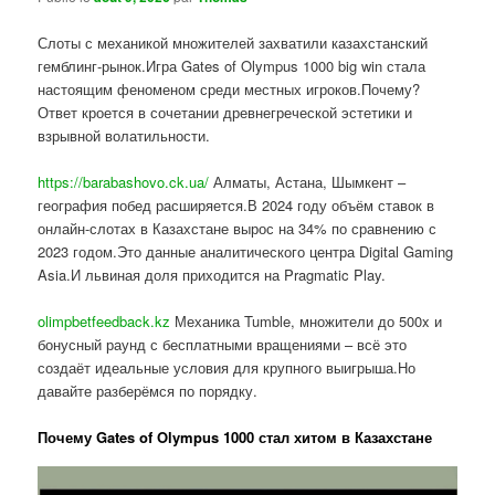
Слоты с механикой множителей захватили казахстанский
гемблинг-рынок.Игра Gates of Olympus 1000 big win стала
настоящим феноменом среди местных игроков.Почему?
Ответ кроется в сочетании древнегреческой эстетики и
взрывной волатильности.
https://barabashovo.ck.ua/
Алматы, Астана, Шымкент –
география побед расширяется.В 2024 году объём ставок в
онлайн-слотах в Казахстане вырос на 34% по сравнению с
2023 годом.Это данные аналитического центра Digital Gaming
Asia.И львиная доля приходится на Pragmatic Play.
olimpbetfeedback.kz
Механика Tumble, множители до 500x и
бонусный раунд с бесплатными вращениями – всё это
создаёт идеальные условия для крупного выигрыша.Но
давайте разберёмся по порядку.
Почему Gates of Olympus 1000 стал хитом в Казахстане