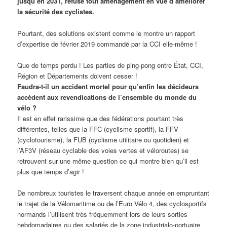
jusqu’en 2031, refuse tout aménagement en vue d’améliorer
la sécurité des cyclistes.
Pourtant, des solutions existent comme le montre un rapport
d’expertise de février 2019 commandé par la CCI elle-même !
Que de temps perdu ! Les parties de ping-pong entre État, CCI,
Région et Départements doivent cesser !
Faudra-t-il un accident mortel pour qu’enfin les décideurs
accèdent aux revendications de l’ensemble du monde du
vélo ?
Il est en effet rarissime que des fédérations pourtant très
différentes, telles que la FFC (cyclisme sportif), la FFV
(cyclotourisme), la FUB (cyclisme utilitaire ou quotidien) et
l’AF3V (réseau cyclable des voies vertes et véloroutes) se
retrouvent sur une même question ce qui montre bien qu’il est
plus que temps d’agir !
De nombreux touristes le traversent chaque année en empruntant
le trajet de la Vélomaritime ou de l’Euro Vélo 4, des cyclosportifs
normands l’utilisent très fréquemment lors de leurs sorties
hebdomadaires ou des salariés de la zone industrialo-portuaire