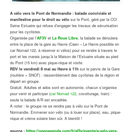
A vélo vers le Pont de Normandie : balade conviviale et
manifestive
pour le droit au vélo
sur le Pont, géré par la CCI
Seine Estuaire qui refuse d’engager les travaux de sécurisation
pour les cyclistes.
Organisée par l’
AF3V
et
La Roue Libre
, la balade se déroulera
entre la place de la gare au Havre (Caen – Le Havre possible en
car Nomad 122, à réserver si vélos) pour se rendre à travers le
port et les marais jusqu’à la Maison de l’Estuaire située au pied
du Pont (15 km) avec pique-nique et visite.
RDV le vendredi 8 mai au Havre à 11h
sur le parvis de la Gare
(routière + SNCF) : rassemblement des cyclistes de la région et
départ en groupe.
Gratuit. Adultes et ados sont en autonomie, chacun s’organise
pour venir et participer (
car Nomad 122
, covoiturage, train) :
seule la balade A/R est encadrée.
A noter : le groupe ne se rendra pas à vélo sur le Pont de
Normandie. Emmener son vélo (ou à louer sur place), eau, pique-
nique et crème solaire bien sûr. A bientôt !
source :
https://openagenda.com/fr/af3v/events/a-velo-vers-