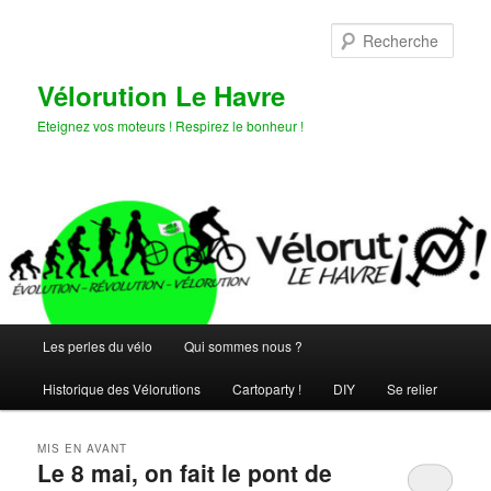
Aller
Aller
au
au
Rech
contenu
contenu
principal
secondaire
Vélorution Le Havre
Eteignez vos moteurs ! Respirez le bonheur !
Menu
Les perles du vélo
Qui sommes nous ?
principal
Historique des Vélorutions
Cartoparty !
DIY
Se relier
MIS EN AVANT
Le 8 mai, on fait le pont de