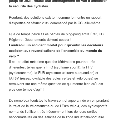
jusqu’en 2031, refuse tout aménagement en vue d’améliorer
la sécurité des cyclistes.
Pourtant, des solutions existent comme le montre un rapport
d’expertise de février 2019 commandé par la CCI elle-même !
Que de temps perdu ! Les parties de ping-pong entre État, CCI,
Région et Départements doivent cesser !
Faudra-t-il un accident mortel pour qu’enfin les décideurs
accèdent aux revendications de l’ensemble du monde du
vélo ?
Il est en effet rarissime que des fédérations pourtant très
différentes, telles que la FFC (cyclisme sportif), la FFV
(cyclotourisme), la FUB (cyclisme utilitaire ou quotidien) et
l’AF3V (réseau cyclable des voies vertes et véloroutes) se
retrouvent sur une même question ce qui montre bien qu’il est
plus que temps d’agir !
De nombreux touristes le traversent chaque année en empruntant
le trajet de la Vélomaritime ou de l’Euro Vélo 4, des cyclosportifs
normands l’utilisent très fréquemment lors de leurs sorties
hebdomadaires ou des salariés de la zone industrialo-portuaire