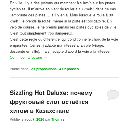
En ville, il y a des piétons qui marchent à 5 km/h sur les pistes
cyclables. Il m’arrive souvent de rouler à 10 km/h ; dans ce cas
j’emprunte ces pistes … s’il y en a. Mais lorsque je roule à 30
km/h ; je prends la route, même si la piste est obligatoire. En
vélo de course, je ne prends jamais les pistes cyclables de ville.
C’est tout simplement trop dangereux.
C’est cette règle du différentiel qui conditionne le choix de la voie
empruntée. Certes, j’adapte ma vitesse à la voie (virage,
descente en ville), mais j’adapte d’abord la voie à la vitesse.
Continuer la lecture
→
Publié dans
Les propositions
|
4
Réponses
Sizzling Hot Deluxe: почему
фруктовый слот остаётся
хитом в Казахстане
Publié le
août 7, 2026
par
Thomas