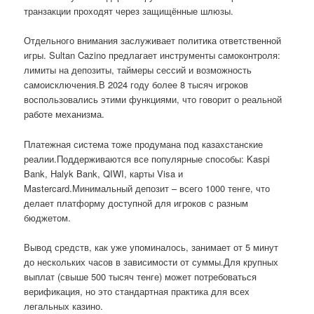
транзакции проходят через защищённые шлюзы.
Отдельного внимания заслуживает политика ответственной
игры. Sultan Cazino предлагает инструменты самоконтроля:
лимиты на депозиты, таймеры сессий и возможность
самоисключения.В 2024 году более 8 тысяч игроков
воспользовались этими функциями, что говорит о реальной
работе механизма.
Платежная система тоже продумана под казахстанские
реалии.Поддерживаются все популярные способы: Kaspi
Bank, Halyk Bank, QIWI, карты Visa и
Mastercard.Минимальный депозит – всего 1000 тенге, что
делает платформу доступной для игроков с разным
бюджетом.
Вывод средств, как уже упоминалось, занимает от 5 минут
до нескольких часов в зависимости от суммы.Для крупных
выплат (свыше 500 тысяч тенге) может потребоваться
верификация, но это стандартная практика для всех
легальных казино.