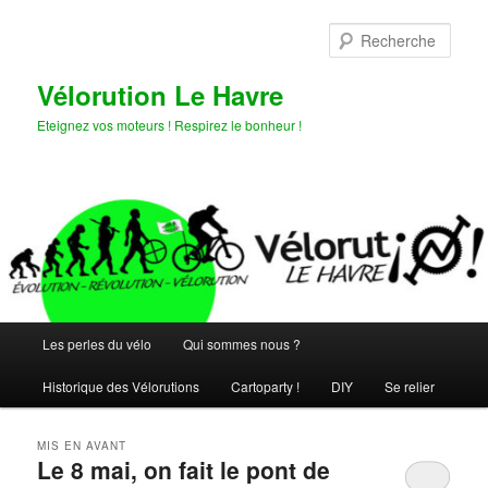
Aller
Aller
au
au
Rech
contenu
contenu
principal
secondaire
Vélorution Le Havre
Eteignez vos moteurs ! Respirez le bonheur !
Menu
Les perles du vélo
Qui sommes nous ?
principal
Historique des Vélorutions
Cartoparty !
DIY
Se relier
MIS EN AVANT
Le 8 mai, on fait le pont de