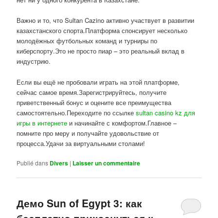
Важно и то, что Sultan Cazino активно участвует в развитии
казахстанского спорта.Платформа спонсирует несколько
молодёжных футбольных команд и турниры по
киберспорту.Это не просто пиар – это реальный вклад в
индустрию.
Если вы ещё не пробовали играть на этой платформе,
сейчас самое время.Зарегистрируйтесь, получите
приветственный бонус и оцените все преимущества
самостоятельно.Переходите по ссылке
sultan casino kz для
игры в интернете
и начинайте с комфортом.Главное –
помните про меру и получайте удовольствие от
процесса.Удачи за виртуальными столами!
Publié dans
Divers
|
Laisser un commentaire
Демо Sun of Egypt 3: как
бесплатно прикоснуться к