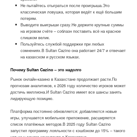
Не пытайтесь отыграться после проигрыша.Это
классическая ловушка, которая ведёт к ещё большим
потерям.
Выводите выигрыши сразу.Не держите крупные суммы
на игровом счёте – соблазн поставить всё на красное
слишком велик.
Пользуйтесь службой поддержки при любых
сомнениях.В Sultan Cazino она работает 24/7 и отвечает
на казахском и русском языках.
Почему Sultan Cazino – это надолго
Рынок онлайн-казино в Казахстане продолжает расти.По
прогнозам аналитиков, к 2026 году количество игроков может
достичь миллиона.И Sultan Cazino имеет все шансы занять
лидирующую позицию.
Платформа постоянно обновляется: добавляются новые
игры, улучшается мобильное приложение, расширяется
список платёжных методов.В 2025 году Sultan Cazino
запустил программу лояльности с кэшбэком до 15% – такого
нет ни у одного конкурента в Казахстане.