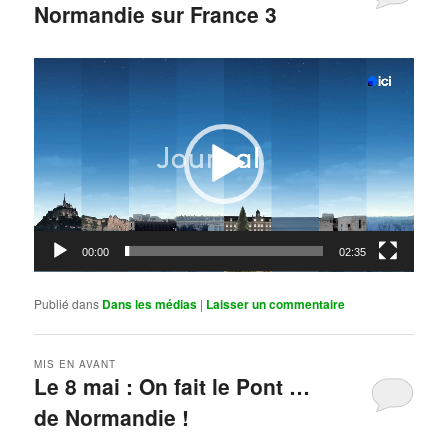
Normandie sur France 3
Publié le
mai 11, 2026
par
Steph
Lecteur
vidéo
00:00
02:35
Publié dans
Dans les médias
|
Laisser un commentaire
MIS EN AVANT
Le 8 mai : On fait le Pont …
de Normandie !