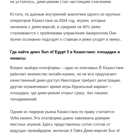
не устоялось, демо-режим стал настоящим спасением.
Кстати, по данным внутренней аналитики одного из крупных
операторов Казахстана за 2024 год, игроки, которые
начинали с демо-версий, в среднем на 40% реже
сталкиваются с проблемами управления банкроллом.Они
более осознанно подходят к ставкам и реже уходят в минус.
Где найти демо Sun of Egypt 3 в Казахстане: площадки и
нюансы
Вопрос выбора платформы – один из ключевых.В Казахстане
работает множество онлайн-казино, но не все предлагают
качественный демо-доступ.Некоторые требуют регистрации,
другие ограничивают время игры.Идеальный вариант –
площадка, где демо-режим открыт сразу, без лишних
телодвижений.
Одним из лидеров рынка Казахстана по праву считается
Volta казино.Эта платформа давно завоевала доверие
местных игроков.Здесь представлены сотни слотов от
ведущих провайдеров, включая 3 Oaks.Демо-версия Sun of