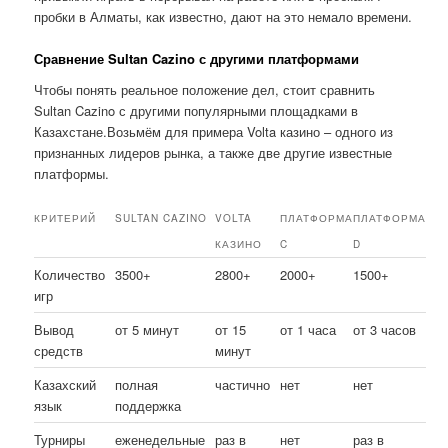
пробки в Алматы, как известно, дают на это немало времени.
Сравнение Sultan Cazino с другими платформами
Чтобы понять реальное положение дел, стоит сравнить
Sultan Cazino с другими популярными площадками в
Казахстане.Возьмём для примера Volta казино – одного из
признанных лидеров рынка, а также две другие известные
платформы.
КРИТЕРИЙ
SULTAN CAZINO
VOLTA
ПЛАТФОРМА
ПЛАТФОРМА
КАЗИНО
C
D
Количество
3500+
2800+
2000+
1500+
игр
Вывод
от 5 минут
от 15
от 1 часа
от 3 часов
средств
минут
Казахский
полная
частично
нет
нет
язык
поддержка
Турниры
еженедельные
раз в
нет
раз в