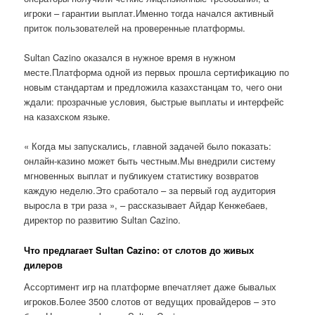
игроки – гарантии выплат.Именно тогда начался активный
приток пользователей на проверенные платформы.
Sultan Cazino оказался в нужное время в нужном
месте.Платформа одной из первых прошла сертификацию по
новым стандартам и предложила казахстанцам то, чего они
ждали: прозрачные условия, быстрые выплаты и интерфейс
на казахском языке.
« Когда мы запускались, главной задачей было показать:
онлайн-казино может быть честным.Мы внедрили систему
мгновенных выплат и публикуем статистику возвратов
каждую неделю.Это сработало – за первый год аудитория
выросла в три раза », – рассказывает Айдар Кенжебаев,
директор по развитию Sultan Cazino.
Что предлагает Sultan Cazino: от слотов до живых
дилеров
Ассортимент игр на платформе впечатляет даже бывалых
игроков.Более 3500 слотов от ведущих провайдеров – это