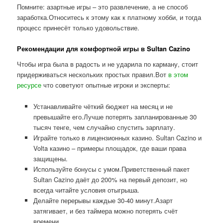
Помните: азартные игры – это развлечение, а не способ
заработка.Относитесь к этому как к платному хобби, и тогда
процесс принесёт только удовольствие.
Рекомендации для комфортной игры в Sultan Cazino
Чтобы игра была в радость и не ударила по карману, стоит
придерживаться нескольких простых правил.Вот
в этом
ресурсе
что советуют опытные игроки и эксперты:
Устанавливайте чёткий бюджет на месяц и не
превышайте его.Лучше потерять запланированные 30
тысяч тенге, чем случайно спустить зарплату.
Играйте только в лицензионных казино. Sultan Cazino и
Volta казино – примеры площадок, где ваши права
защищены.
Используйте бонусы с умом.Приветственный пакет
Sultan Cazino даёт до 200% на первый депозит, но
всегда читайте условия отыгрыша.
Делайте перерывы каждые 30-40 минут.Азарт
затягивает, и без таймера можно потерять счёт
времени.