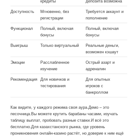
кредиты
депозита возможна
Доступность
Мгновенно, без
Требуется аккаунт и
регистрации
пополнение
Функционал
Полный, включая
Полный, включая
бонусы
бонусы
Выигрыш
Только виртуальный
Реальные деньги,
возможен кэшаут
Эмоции
Расслабленное
Острый азарт и
изучение
адреналин
Рекомендация
Для новичков и
Для опытных
тестирования
игроков с
банкроллом
Как видите, у каждого режима своя аура.Демо – это
песочница.Вы можете крутить барабаны часами, изучать
таблицу выплат, пробовать разные ставки.И всё это
бесплатно.Для казахстанского рынка, где уровень
проникновения онлайн-казино растёт, но доверие к ним ещё