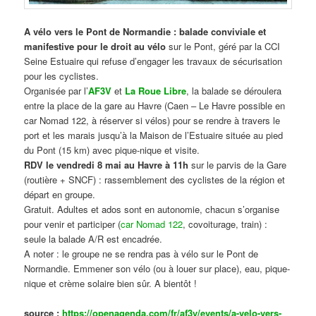
A vélo vers le Pont de Normandie : balade conviviale et
manifestive
pour le droit au vélo
sur le Pont, géré par la CCI
Seine Estuaire qui refuse d’engager les travaux de sécurisation
pour les cyclistes.
Organisée par l’
AF3V
et
La Roue Libre
, la balade se déroulera
entre la place de la gare au Havre (Caen – Le Havre possible en
car Nomad 122, à réserver si vélos) pour se rendre à travers le
port et les marais jusqu’à la Maison de l’Estuaire située au pied
du Pont (15 km) avec pique-nique et visite.
RDV le vendredi 8 mai au Havre à 11h
sur le parvis de la Gare
(routière + SNCF) : rassemblement des cyclistes de la région et
départ en groupe.
Gratuit. Adultes et ados sont en autonomie, chacun s’organise
pour venir et participer (
car Nomad 122
, covoiturage, train) :
seule la balade A/R est encadrée.
A noter : le groupe ne se rendra pas à vélo sur le Pont de
Normandie. Emmener son vélo (ou à louer sur place), eau, pique-
nique et crème solaire bien sûr. A bientôt !
source :
https://openagenda.com/fr/af3v/events/a-velo-vers-