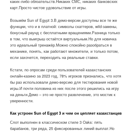
каких-либо обязательств.Никаких СМС, никаких банковских
карт.Просто чистое удовольствие от игры.
Возьмём Sun of Egypt 3.В демо-версии доступны все те же
функции, что и в платной: символы скаттеров, wild-замены,
бонусный раунд с бесплатными вращениями.Разница только
в том, что выигрыш остаётся виртуальным.Но для новичка
это идеальный тренажёр.Можно спокойно разобраться в
механике, понять, как работают множители, и только потом,
если захочется, переходить на реальные ставки.
Кстати, по опросам среди пользователей казахстанских
онлайн-казино за 2023 год, 78% игроков признались, что хотя
бы раз использовали демо-версию для тестирования новой
игры.И почти половина из них после этого решились на игру
на деньги.Демо – это не просто развлечение, это мостик к
уверенности.
Как устроен Sun of Egypt 3 и чем он цепляет казахстанцев
Слот выполнен в классическом стиле 3 Oaks: пять
барабанов, три ряда, 25 фиксированных линий выплат.Но