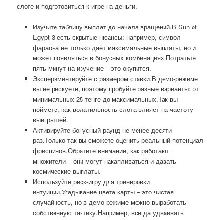
слоте и подготовиться к игре на деньги.
Изучите таблицу выплат до начала вращений.В Sun of
Egypt 3 есть скрытые нюансы: например, символ
фараона не только даёт максимальные выплаты, но и
может появляться в бонусных комбинациях.Потратьте
пять минут на изучение – это окупится.
Экспериментируйте с размером ставки.В демо-режиме
вы не рискуете, поэтому пробуйте разные варианты: от
минимальных 25 тенге до максимальных.Так вы
поймёте, как волатильность слота влияет на частоту
выигрышей.
Активируйте бонусный раунд не менее десяти
раз.Только так вы сможете оценить реальный потенциал
фриспинов.Обратите внимание, как работают
множители – они могут накапливаться и давать
космические выплаты.
Используйте риск-игру для тренировки
интуиции.Угадывание цвета карты – это чистая
случайность, но в демо-режиме можно выработать
собственную тактику.Например, всегда удваивать