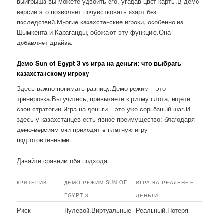
выигрыша вы можете удвоить его, угадав цвет карты.В демо-
версии это позволяет почувствовать азарт без
последствий.Многие казахстанские игроки, особенно из
Шымкента и Караганды, обожают эту функцию.Она
добавляет драйва.
Демо Sun of Egypt 3 vs игра на деньги: что выбрать
казахстанскому игроку
Здесь важно понимать разницу.Демо-режим – это
тренировка.Вы учитесь, привыкаете к ритму слота, ищете
свои стратегии.Игра на деньги – это уже серьёзный шаг.И
здесь у казахстанцев есть явное преимущество: благодаря
демо-версиям они приходят в платную игру
подготовленными.
Давайте сравним оба подхода.
КРИТЕРИЙ
ДЕМО-РЕЖИМ SUN OF
ИГРА НА РЕАЛЬНЫЕ
EGYPT 3
ДЕНЬГИ
Риск
Нулевой.Виртуальные
Реальный.Потеря