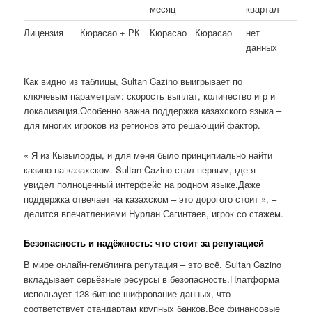
месяц
квартал
Лицензия
Кюрасао + РК
Кюрасао
Кюрасао
нет
данных
Как видно из таблицы, Sultan Cazino выигрывает по
ключевым параметрам: скорость выплат, количество игр и
локализация.Особенно важна поддержка казахского языка –
для многих игроков из регионов это решающий фактор.
« Я из Кызылорды, и для меня было принципиально найти
казино на казахском. Sultan Cazino стал первым, где я
увидел полноценный интерфейс на родном языке.Даже
поддержка отвечает на казахском – это дорогого стоит », –
делится впечатлениями Нурлан Сагинтаев, игрок со стажем.
Безопасность и надёжность: что стоит за репутацией
В мире онлайн-гемблинга репутация – это всё. Sultan Cazino
вкладывает серьёзные ресурсы в безопасность.Платформа
использует 128-битное шифрование данных, что
соответствует стандартам крупных банков.Все финансовые