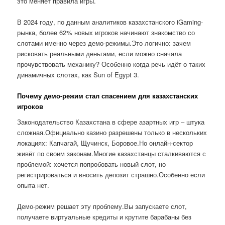
это меняет правила игры.
В 2024 году, по данным аналитиков казахстанского iGaming-
рынка, более 62% новых игроков начинают знакомство со
слотами именно через демо-режимы.Это логично: зачем
рисковать реальными деньгами, если можно сначала
прочувствовать механику? Особенно когда речь идёт о таких
динамичных слотах, как Sun of Egypt 3.
Почему демо-режим стал спасением для казахстанских
игроков
Законодательство Казахстана в сфере азартных игр – штука
сложная.Официально казино разрешены только в нескольких
локациях: Капчагай, Щучинск, Боровое.Но онлайн-сектор
живёт по своим законам.Многие казахстанцы сталкиваются с
проблемой: хочется попробовать новый слот, но
регистрироваться и вносить депозит страшно.Особенно если
опыта нет.
Демо-режим решает эту проблему.Вы запускаете слот,
получаете виртуальные кредиты и крутите барабаны без