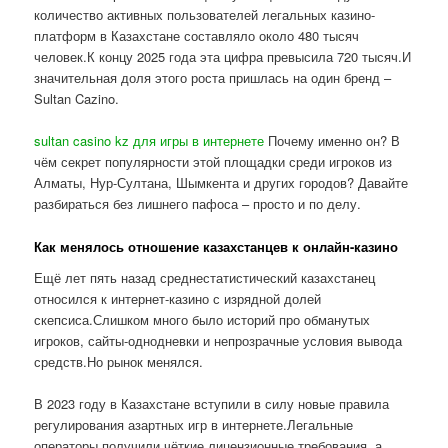
количество активных пользователей легальных казино-
платформ в Казахстане составляло около 480 тысяч
человек.К концу 2025 года эта цифра превысила 720 тысяч.И
значительная доля этого роста пришлась на один бренд –
Sultan Cazino.
sultan casino kz для игры в интернете
Почему именно он? В
чём секрет популярности этой площадки среди игроков из
Алматы, Нур-Султана, Шымкента и других городов? Давайте
разбираться без лишнего пафоса – просто и по делу.
Как менялось отношение казахстанцев к онлайн-казино
Ещё лет пять назад среднестатистический казахстанец
относился к интернет-казино с изрядной долей
скепсиса.Слишком много было историй про обманутых
игроков, сайты-однодневки и непрозрачные условия вывода
средств.Но рынок менялся.
В 2023 году в Казахстане вступили в силу новые правила
регулирования азартных игр в интернете.Легальные
операторы получили чёткие лицензионные требования, а