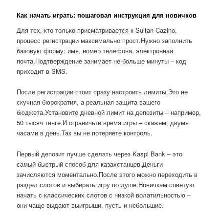
Как начать играть: пошаговая инструкция для новичков
Для тех, кто только присматривается к Sultan Cazino,
процесс регистрации максимально прост.Нужно заполнить
базовую форму: имя, номер телефона, электронная
почта.Подтверждение занимает не больше минуты – код
приходит в SMS.
После регистрации стоит сразу настроить лимиты.Это не
скучная бюрократия, а реальная защита вашего
бюджета.Установите дневной лимит на депозиты – например,
50 тысяч тенге.И ограничьте время игры – скажем, двумя
часами в день.Так вы не потеряете контроль.
Первый депозит лучше сделать через Kaspi Bank – это
самый быстрый способ для казахстанцев.Деньги
зачисляются моментально.После этого можно переходить в
раздел слотов и выбирать игру по душе.Новичкам советую
начать с классических слотов с низкой волатильностью –
они чаще выдают выигрыши, пусть и небольшие.