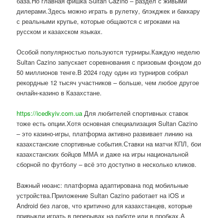
база.Но главная фишка Sultan Cazino – раздел с живыми
дилерами.Здесь можно играть в рулетку, блэкджек и баккару
с реальными крупье, которые общаются с игроками на
русском и казахском языках.
Особой популярностью пользуются турниры.Каждую неделю
Sultan Cazino запускает соревнования с призовым фондом до
50 миллионов тенге.В 2024 году один из турниров собрал
рекордные 12 тысяч участников – больше, чем любое другое
онлайн-казино в Казахстане.
https://icedkyiv.com.ua
Для любителей спортивных ставок
тоже есть опции.Хотя основная специализация Sultan Cazino
– это казино-игры, платформа активно развивает линию на
казахстанские спортивные события.Ставки на матчи КПЛ, бои
казахстанских бойцов ММА и даже на игры национальной
сборной по футболу – всё это доступно в несколько кликов.
Важный нюанс: платформа адаптирована под мобильные
устройства.Приложение Sultan Cazino работает на iOS и
Android без лагов, что критично для казахстанцев, которые
привыкли играть в перерывах на работе или в пробках.А