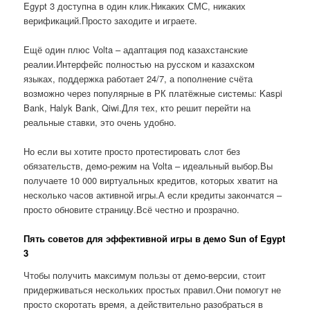
Egypt 3 доступна в один клик.Никаких СМС, никаких
верификаций.Просто заходите и играете.
Ещё один плюс Volta – адаптация под казахстанские
реалии.Интерфейс полностью на русском и казахском
языках, поддержка работает 24/7, а пополнение счёта
возможно через популярные в РК платёжные системы: Kaspi
Bank, Halyk Bank, Qiwi.Для тех, кто решит перейти на
реальные ставки, это очень удобно.
Но если вы хотите просто протестировать слот без
обязательств, демо-режим на Volta – идеальный выбор.Вы
получаете 10 000 виртуальных кредитов, которых хватит на
несколько часов активной игры.А если кредиты закончатся –
просто обновите страницу.Всё честно и прозрачно.
Пять советов для эффективной игры в демо Sun of Egypt
3
Чтобы получить максимум пользы от демо-версии, стоит
придерживаться нескольких простых правил.Они помогут не
просто скоротать время, а действительно разобраться в