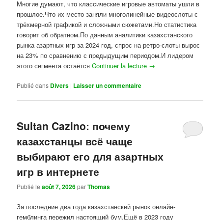
Многие думают, что классические игровые автоматы ушли в
прошлое.Что их место заняли многолинейные видеослоты с
трёхмерной графикой и сложными сюжетами.Но статистика
говорит об обратном.По данным аналитики казахстанского
рынка азартных игр за 2024 год, спрос на ретро-слоты вырос
на 23% по сравнению с предыдущим периодом.И лидером
этого сегмента остаётся
Continuer la lecture
→
Publié dans
Divers
|
Laisser un commentaire
Sultan Cazino: почему
казахстанцы всё чаще
выбирают его для азартных
игр в интернете
Publié le
août 7, 2026
par
Thomas
За последние два года казахстанский рынок онлайн-
гемблинга пережил настоящий бум.Ещё в 2023 году