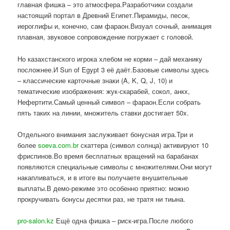
главная фишка – это атмосфера.Разработчики создали
настоящий портал в Древний Египет.Пирамиды, песок,
иероглифы и, конечно, сам фараон.Визуал сочный, анимация
плавная, звуковое сопровождение погружает с головой.
Но казахстанского игрока хлебом не корми – дай механику
посложнее.И Sun of Egypt 3 её даёт.Базовые символы здесь
– классические карточные знаки (A, K, Q, J, 10) и
тематические изображения: жук-скарабей, сокол, анкх,
Нефертити.Самый ценный символ – фараон.Если собрать
пять таких на линии, множитель ставки достигает 50x.
Отдельного внимания заслуживает бонусная игра.Три и
более
soeva.com.br
скаттера (символ солнца) активируют 10
фриспинов.Во время бесплатных вращений на барабанах
появляются специальные символы с множителями.Они могут
накапливаться, и в итоге вы получаете внушительные
выплаты.В демо-режиме это особенно приятно: можно
прокручивать бонусы десятки раз, не тратя ни тиына.
pro-salon.kz
Ещё одна фишка – риск-игра.После любого