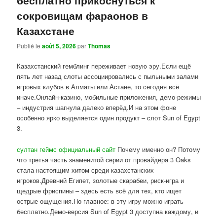
сокровищам фараонов в
Казахстане
Publié le
août 5, 2026
par
Thomas
Казахстанский гемблинг переживает новую эру.Если ещё
пять лет назад слоты ассоциировались с пыльными залами
игровых клубов в Алматы или Астане, то сегодня всё
иначе.Онлайн-казино, мобильные приложения, демо-режимы
– индустрия шагнула далеко вперёд.И на этом фоне
особенно ярко выделяется один продукт – слот Sun of Egypt
3.
султан геймс официальный сайт
Почему именно он? Потому
что третья часть знаменитой серии от провайдера 3 Oaks
стала настоящим хитом среди казахстанских
игроков.Древний Египет, золотые скарабеи, риск-игра и
щедрые фриспины – здесь есть всё для тех, кто ищет
острые ощущения.Но главное: в эту игру можно играть
бесплатно.Демо-версия Sun of Egypt 3 доступна каждому, и