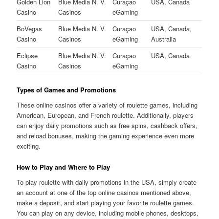
Golden Lion
Blue Media N. V.
Curaçao
USA, Canada
Casino
Casinos
eGaming
BoVegas
Blue Media N. V.
Curaçao
USA, Canada,
Casino
Casinos
eGaming
Australia
Eclipse
Blue Media N. V.
Curaçao
USA, Canada
Casino
Casinos
eGaming
Types of Games and Promotions
These online casinos offer a variety of roulette games, including
American, European, and French roulette. Additionally, players
can enjoy daily promotions such as free spins, cashback offers,
and reload bonuses, making the gaming experience even more
exciting.
How to Play and Where to Play
To play roulette with daily promotions in the USA, simply create
an account at one of the top online casinos mentioned above,
make a deposit, and start playing your favorite roulette games.
You can play on any device, including mobile phones, desktops,