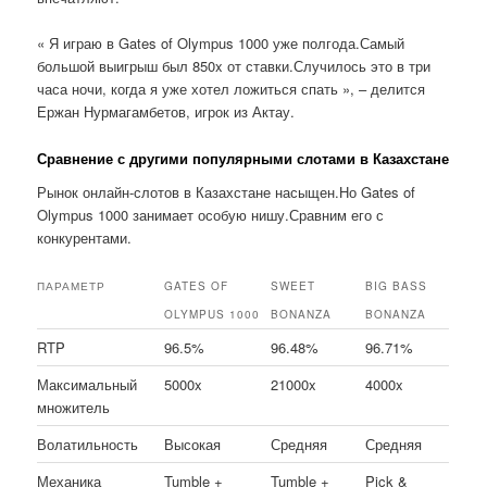
« Я играю в Gates of Olympus 1000 уже полгода.Самый
большой выигрыш был 850x от ставки.Случилось это в три
часа ночи, когда я уже хотел ложиться спать », – делится
Ержан Нурмагамбетов, игрок из Актау.
Сравнение с другими популярными слотами в Казахстане
Рынок онлайн-слотов в Казахстане насыщен.Но Gates of
Olympus 1000 занимает особую нишу.Сравним его с
конкурентами.
ПАРАМЕТР
GATES OF
SWEET
BIG BASS
OLYMPUS 1000
BONANZA
BONANZA
RTP
96.5%
96.48%
96.71%
Максимальный
5000x
21000x
4000x
множитель
Волатильность
Высокая
Средняя
Средняя
Механика
Tumble +
Tumble +
Pick &