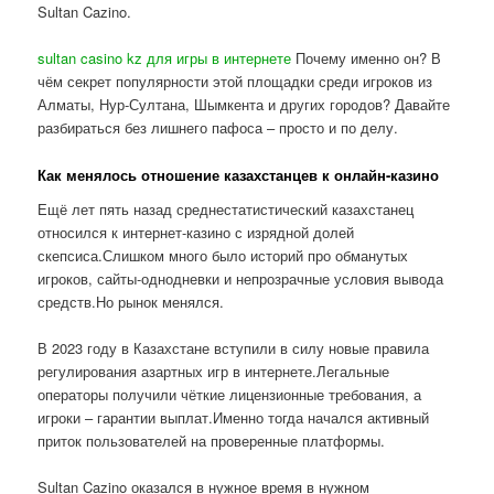
Sultan Cazino.
sultan casino kz для игры в интернете
Почему именно он? В
чём секрет популярности этой площадки среди игроков из
Алматы, Нур-Султана, Шымкента и других городов? Давайте
разбираться без лишнего пафоса – просто и по делу.
Как менялось отношение казахстанцев к онлайн-казино
Ещё лет пять назад среднестатистический казахстанец
относился к интернет-казино с изрядной долей
скепсиса.Слишком много было историй про обманутых
игроков, сайты-однодневки и непрозрачные условия вывода
средств.Но рынок менялся.
В 2023 году в Казахстане вступили в силу новые правила
регулирования азартных игр в интернете.Легальные
операторы получили чёткие лицензионные требования, а
игроки – гарантии выплат.Именно тогда начался активный
приток пользователей на проверенные платформы.
Sultan Cazino оказался в нужное время в нужном