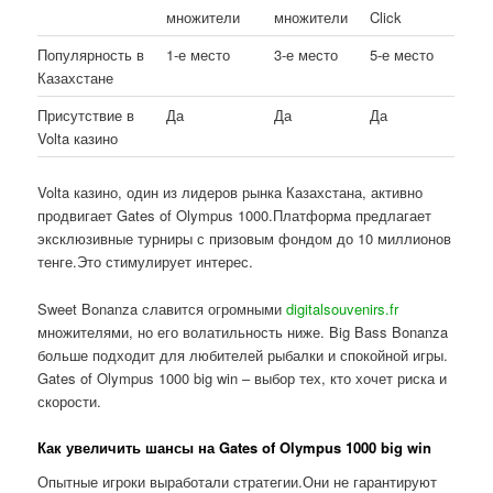
множители
множители
Click
Популярность в
1-е место
3-е место
5-е место
Казахстане
Присутствие в
Да
Да
Да
Volta казино
Volta казино, один из лидеров рынка Казахстана, активно
продвигает Gates of Olympus 1000.Платформа предлагает
эксклюзивные турниры с призовым фондом до 10 миллионов
тенге.Это стимулирует интерес.
Sweet Bonanza славится огромными
digitalsouvenirs.fr
множителями, но его волатильность ниже. Big Bass Bonanza
больше подходит для любителей рыбалки и спокойной игры.
Gates of Olympus 1000 big win – выбор тех, кто хочет риска и
скорости.
Как увеличить шансы на Gates of Olympus 1000 big win
Опытные игроки выработали стратегии.Они не гарантируют