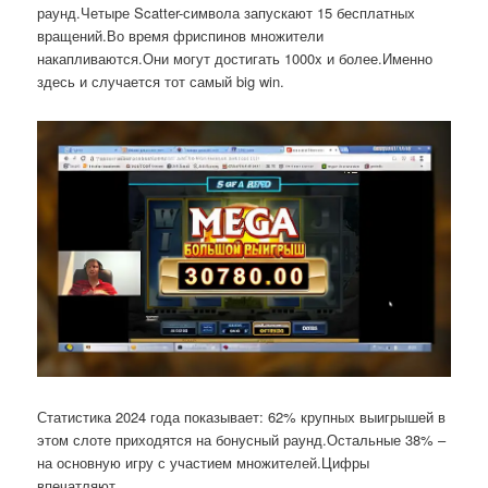
раунд.Четыре Scatter-символа запускают 15 бесплатных
вращений.Во время фриспинов множители
накапливаются.Они могут достигать 1000x и более.Именно
здесь и случается тот самый big win.
Статистика 2024 года показывает: 62% крупных выигрышей в
этом слоте приходятся на бонусный раунд.Остальные 38% –
на основную игру с участием множителей.Цифры
впечатляют.