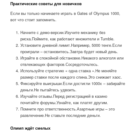
Практические советы для новичков
Если вы только начинаете играть в Gates of Olympus 1000,
вот что стоит запомнить.
Начните с демо-версии.Изучите механику без
риска.Поймите, как работают множители и Tumble.
Установите дневной лимит.Например, 5000 тенге.Если
проиграли – остановитесь.Завтра будет новый день.
Играйте в спокойной обстановке.Никакого алкоголя или
отвлекающих факторов.Сосредоточьтесь.
Используйте стратегию « одна ставка ».Не меняйте
размер ставки после каждого спина.Это снижает хаос.
Фиксируйте выигрыши.Если достигли 1000x – забирайте
деньги.Не пытайтесь удвоить.
Изучайте отзывы.Перед регистрацией в казино
почитайте форумы.Узнайте, как платят другим.
Помните про ответственность.Азартные игры – это
развлечение.Не ставьте последние деньги.
Олимп ждёт смелых