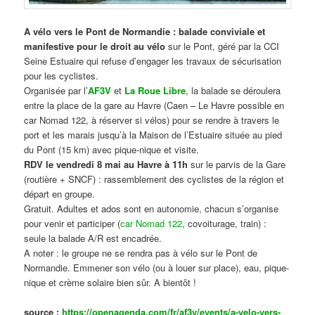
A vélo vers le Pont de Normandie : balade conviviale et
manifestive
pour le droit au vélo
sur le Pont, géré par la CCI
Seine Estuaire qui refuse d’engager les travaux de sécurisation
pour les cyclistes.
Organisée par l’
AF3V
et
La Roue Libre
, la balade se déroulera
entre la place de la gare au Havre (Caen – Le Havre possible en
car Nomad 122, à réserver si vélos) pour se rendre à travers le
port et les marais jusqu’à la Maison de l’Estuaire située au pied
du Pont (15 km) avec pique-nique et visite.
RDV le vendredi 8 mai au Havre à 11h
sur le parvis de la Gare
(routière + SNCF) : rassemblement des cyclistes de la région et
départ en groupe.
Gratuit. Adultes et ados sont en autonomie, chacun s’organise
pour venir et participer (
car Nomad 122
, covoiturage, train) :
seule la balade A/R est encadrée.
A noter : le groupe ne se rendra pas à vélo sur le Pont de
Normandie. Emmener son vélo (ou à louer sur place), eau, pique-
nique et crème solaire bien sûr. A bientôt !
source :
https://openagenda.com/fr/af3v/events/a-velo-vers-