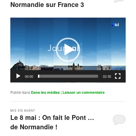
Normandie sur France 3
Publié le
mai 11, 2026
par
Steph
Lecteur
vidéo
00:00
02:35
Publié dans
Dans les médias
|
Laisser un commentaire
MIS EN AVANT
Le 8 mai : On fait le Pont …
de Normandie !