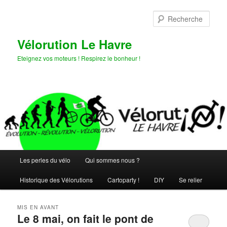
Aller
Aller
au
au
Rech
contenu
contenu
principal
secondaire
Vélorution Le Havre
Eteignez vos moteurs ! Respirez le bonheur !
Menu
Les perles du vélo
Qui sommes nous ?
principal
Historique des Vélorutions
Cartoparty !
DIY
Se relier
MIS EN AVANT
Le 8 mai, on fait le pont de