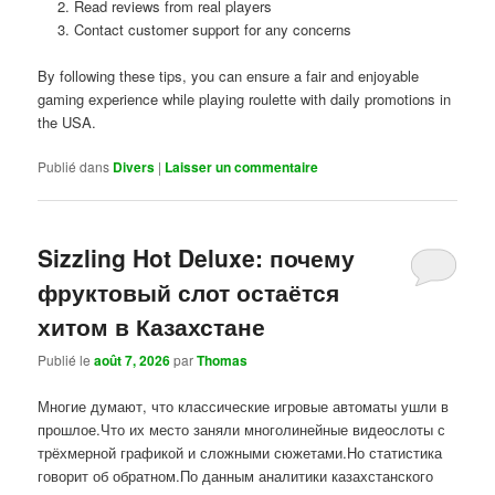
Read reviews from real players
Contact customer support for any concerns
By following these tips, you can ensure a fair and enjoyable
gaming experience while playing roulette with daily promotions in
the USA.
Publié dans
Divers
|
Laisser un commentaire
Sizzling Hot Deluxe: почему
фруктовый слот остаётся
хитом в Казахстане
Publié le
août 7, 2026
par
Thomas
Многие думают, что классические игровые автоматы ушли в
прошлое.Что их место заняли многолинейные видеослоты с
трёхмерной графикой и сложными сюжетами.Но статистика
говорит об обратном.По данным аналитики казахстанского