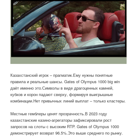
Казахстанский игрок – прагматик.Ему нужны понятные
правила и реальные шансы. Gates of Olympus 1000 big win
даёт именно это.Символы в виде драгоценных камней,
кубков и корон падают сверху, формируя выигрышные
комбинации.Нет привычных линий выплат – только кластеры.
Местные гемблеры ценят прозрачность.В 2023 году
казахстанские казино-агрегаторы зафиксировали рост
запросов на слоты с высоким RTP. Gates of Olympus 1000
демонстрирует возврат 96.5%.Это выше среднего по рынку.