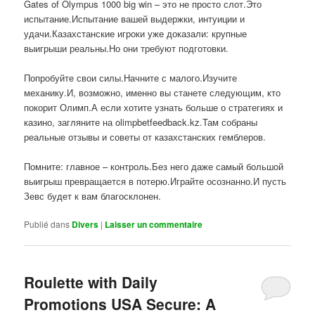
Gates of Olympus 1000 big win – это не просто слот.Это
испытание.Испытание вашей выдержки, интуиции и
удачи.Казахстанские игроки уже доказали: крупные
выигрыши реальны.Но они требуют подготовки.
Попробуйте свои силы.Начните с малого.Изучите
механику.И, возможно, именно вы станете следующим, кто
покорит Олимп.А если хотите узнать больше о стратегиях и
казино, загляните на olimpbetfeedback.kz.Там собраны
реальные отзывы и советы от казахстанских гемблеров.
Помните: главное – контроль.Без него даже самый большой
выигрыш превращается в потерю.Играйте осознанно.И пусть
Зевс будет к вам благосклонен.
Publié dans
Divers
|
Laisser un commentaire
Roulette with Daily
Promotions USA Secure: A