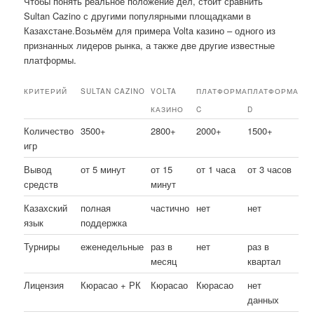
Чтобы понять реальное положение дел, стоит сравнить
Sultan Cazino с другими популярными площадками в
Казахстане.Возьмём для примера Volta казино – одного из
признанных лидеров рынка, а также две другие известные
платформы.
КРИТЕРИЙ
SULTAN CAZINO
VOLTA
ПЛАТФОРМА
ПЛАТФОРМА
КАЗИНО
C
D
Количество
3500+
2800+
2000+
1500+
игр
Вывод
от 5 минут
от 15
от 1 часа
от 3 часов
средств
минут
Казахский
полная
частично
нет
нет
язык
поддержка
Турниры
еженедельные
раз в
нет
раз в
месяц
квартал
Лицензия
Кюрасао + РК
Кюрасао
Кюрасао
нет
данных