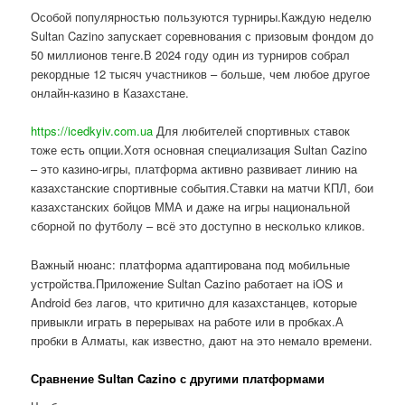
Особой популярностью пользуются турниры.Каждую неделю
Sultan Cazino запускает соревнования с призовым фондом до
50 миллионов тенге.В 2024 году один из турниров собрал
рекордные 12 тысяч участников – больше, чем любое другое
онлайн-казино в Казахстане.
https://icedkyiv.com.ua
Для любителей спортивных ставок
тоже есть опции.Хотя основная специализация Sultan Cazino
– это казино-игры, платформа активно развивает линию на
казахстанские спортивные события.Ставки на матчи КПЛ, бои
казахстанских бойцов ММА и даже на игры национальной
сборной по футболу – всё это доступно в несколько кликов.
Важный нюанс: платформа адаптирована под мобильные
устройства.Приложение Sultan Cazino работает на iOS и
Android без лагов, что критично для казахстанцев, которые
привыкли играть в перерывах на работе или в пробках.А
пробки в Алматы, как известно, дают на это немало времени.
Сравнение Sultan Cazino с другими платформами