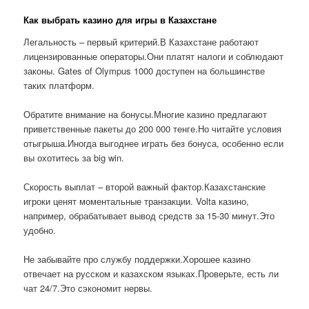
Как выбрать казино для игры в Казахстане
Легальность – первый критерий.В Казахстане работают
лицензированные операторы.Они платят налоги и соблюдают
законы. Gates of Olympus 1000 доступен на большинстве
таких платформ.
Обратите внимание на бонусы.Многие казино предлагают
приветственные пакеты до 200 000 тенге.Но читайте условия
отыгрыша.Иногда выгоднее играть без бонуса, особенно если
вы охотитесь за big win.
Скорость выплат – второй важный фактор.Казахстанские
игроки ценят моментальные транзакции. Volta казино,
например, обрабатывает вывод средств за 15-30 минут.Это
удобно.
Не забывайте про службу поддержки.Хорошее казино
отвечает на русском и казахском языках.Проверьте, есть ли
чат 24/7.Это сэкономит нервы.