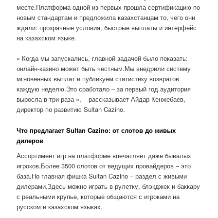
месте.Платформа одной из первых прошла сертификацию по
новым стандартам и предложила казахстанцам то, чего они
ждали: прозрачные условия, быстрые выплаты и интерфейс
на казахском языке.
« Когда мы запускались, главной задачей было показать:
онлайн-казино может быть честным.Мы внедрили систему
мгновенных выплат и публикуем статистику возвратов
каждую неделю.Это сработало – за первый год аудитория
выросла в три раза », – рассказывает Айдар Кенжебаев,
директор по развитию Sultan Cazino.
Что предлагает Sultan Cazino: от слотов до живых
дилеров
Ассортимент игр на платформе впечатляет даже бывалых
игроков.Более 3500 слотов от ведущих провайдеров – это
база.Но главная фишка Sultan Cazino – раздел с живыми
дилерами.Здесь можно играть в рулетку, блэкджек и баккару
с реальными крупье, которые общаются с игроками на
русском и казахском языках.