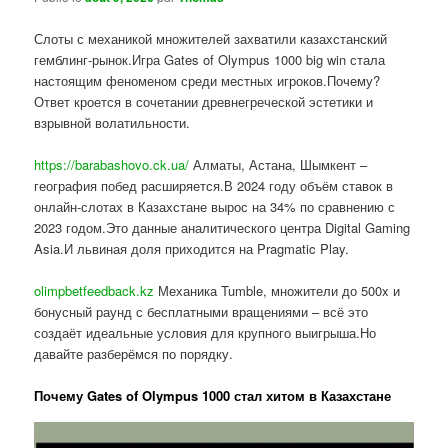
Слоты с механикой множителей захватили казахстанский
гемблинг-рынок.Игра Gates of Olympus 1000 big win стала
настоящим феноменом среди местных игроков.Почему?
Ответ кроется в сочетании древнегреческой эстетики и
взрывной волатильности.
https://barabashovo.ck.ua/
Алматы, Астана, Шымкент –
география побед расширяется.В 2024 году объём ставок в
онлайн-слотах в Казахстане вырос на 34% по сравнению с
2023 годом.Это данные аналитического центра Digital Gaming
Asia.И львиная доля приходится на Pragmatic Play.
olimpbetfeedback.kz
Механика Tumble, множители до 500x и
бонусный раунд с бесплатными вращениями – всё это
создаёт идеальные условия для крупного выигрыша.Но
давайте разберёмся по порядку.
Почему Gates of Olympus 1000 стал хитом в Казахстане