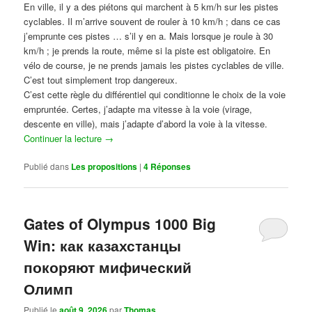
En ville, il y a des piétons qui marchent à 5 km/h sur les pistes
cyclables. Il m’arrive souvent de rouler à 10 km/h ; dans ce cas
j’emprunte ces pistes … s’il y en a. Mais lorsque je roule à 30
km/h ; je prends la route, même si la piste est obligatoire. En
vélo de course, je ne prends jamais les pistes cyclables de ville.
C’est tout simplement trop dangereux.
C’est cette règle du différentiel qui conditionne le choix de la voie
empruntée. Certes, j’adapte ma vitesse à la voie (virage,
descente en ville), mais j’adapte d’abord la voie à la vitesse.
Continuer la lecture
→
Publié dans
Les propositions
|
4
Réponses
Gates of Olympus 1000 Big
Win: как казахстанцы
покоряют мифический
Олимп
Publié le
août 9, 2026
par
Thomas