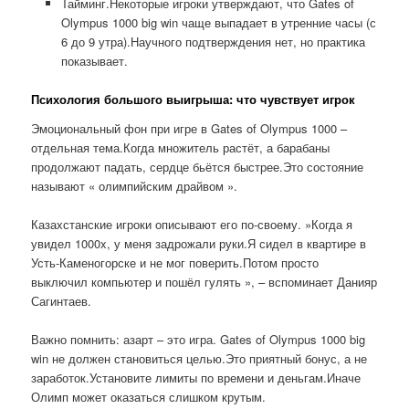
Тайминг.Некоторые игроки утверждают, что Gates of
Olympus 1000 big win чаще выпадает в утренние часы (с
6 до 9 утра).Научного подтверждения нет, но практика
показывает.
Психология большого выигрыша: что чувствует игрок
Эмоциональный фон при игре в Gates of Olympus 1000 –
отдельная тема.Когда множитель растёт, а барабаны
продолжают падать, сердце бьётся быстрее.Это состояние
называют « олимпийским драйвом ».
Казахстанские игроки описывают его по-своему. »Когда я
увидел 1000x, у меня задрожали руки.Я сидел в квартире в
Усть-Каменогорске и не мог поверить.Потом просто
выключил компьютер и пошёл гулять », – вспоминает Данияр
Сагинтаев.
Важно помнить: азарт – это игра. Gates of Olympus 1000 big
win не должен становиться целью.Это приятный бонус, а не
заработок.Установите лимиты по времени и деньгам.Иначе
Олимп может оказаться слишком крутым.