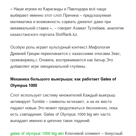
« Наши игроки из Караганды и Павлодара всё чаще
выбирают именно этот слот.Причина – предсказуемая
математика и возможность сорвать джекпот даже при
минимальной ставке », – говорит Азамат Тулебаев, аналитик
казахстанского портала SlotRank.kz.
Особую роль играет культурный контекст.Мифология
Древней Греции перекликается с казахскими эпосами.Зевс,
громовержец с Олимпа, воспринимается как батыр.Это
добавляет игре эмоциональной глубины.
Механика большого выигрыша: как работает Gates of
Olympus 1000
Слот использует систему множителей.Каждый выигрыш
активирует Tumble – символы исчезают, а на их место
падают новые.Это может продолжаться бесконечно, пока
есть совпадения. Gates of Olympus 1000 big win часто
выпадает именно в цепочке таких падений.
gates of olympus 1000 big win
Ключевой элемент – бонусный