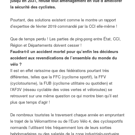
jusqu’en 2031, refuse tout aménagement en vue d’améliorer
la sécurité des cyclistes.
Pourtant, des solutions existent comme le montre un rapport
d’expertise de février 2019 commandé par la CCI elle-même !
Que de temps perdu ! Les parties de ping-pong entre État, CCI,
Région et Départements doivent cesser !
Faudra-t-il un accident mortel pour qu’enfin les décideurs
accèdent aux revendications de l’ensemble du monde du
vélo ?
Il est en effet rarissime que des fédérations pourtant très
différentes, telles que la FFC (cyclisme sportif), la FFV
(cyclotourisme), la FUB (cyclisme utilitaire ou quotidien) et
l’AF3V (réseau cyclable des voies vertes et véloroutes) se
retrouvent sur une même question ce qui montre bien qu’il est
plus que temps d’agir !
De nombreux touristes le traversent chaque année en empruntant
le trajet de la Vélomaritime ou de l’Euro Vélo 4, des cyclosportifs
normands l’utilisent très fréquemment lors de leurs sorties
hebdomadaires ou des salariés de la zone industrialo-portuaire