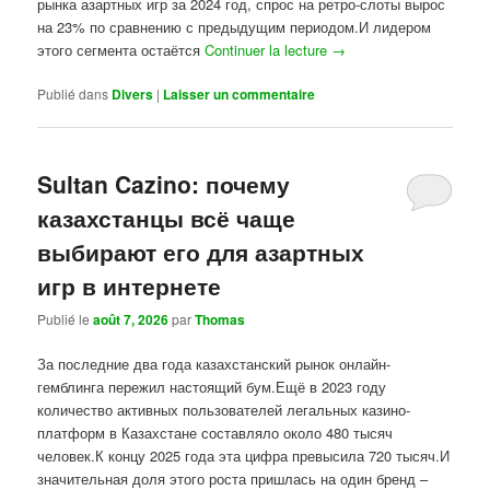
рынка азартных игр за 2024 год, спрос на ретро-слоты вырос
на 23% по сравнению с предыдущим периодом.И лидером
этого сегмента остаётся
Continuer la lecture
→
Publié dans
Divers
|
Laisser un commentaire
Sultan Cazino: почему
казахстанцы всё чаще
выбирают его для азартных
игр в интернете
Publié le
août 7, 2026
par
Thomas
За последние два года казахстанский рынок онлайн-
гемблинга пережил настоящий бум.Ещё в 2023 году
количество активных пользователей легальных казино-
платформ в Казахстане составляло около 480 тысяч
человек.К концу 2025 года эта цифра превысила 720 тысяч.И
значительная доля этого роста пришлась на один бренд –