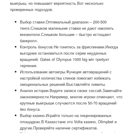
выигрыш, но повышают вероятность.Вот несколько
проверенных подходов.
Выбор ставки.Оптимальный диапазон – 200-500
тенге.Слишком маленькие ставки не дают накопить
множители.Слишком большие – быстро истощают
банкролл.
Контроль бонусов.Не гонитесь за фриспинами.Иногда
выгоднее остановиться после серии неудачных
вращений. Gates of Olympus 1000 big win требует
терпения.
Использование автоигры.Функция автовращений с
настройкой количества спинов помогает избежать
эмоциональных решений.Выставляйте лимиты.
Анализ истории.Ведите записи своих сессий.Замечайте
закономерности.Например, многие игроки отмечают, что
крупные выигрыши случаются после 50-70 вращений
без бонуса.
Выбор казино.Играйте только на лицензированных
площадках.В Казахстане это Volta казино, Olimpbet и
другие.Проверяйте наличие сертификатов.