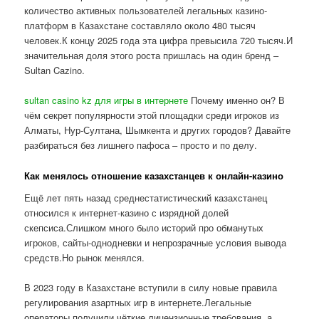
количество активных пользователей легальных казино-
платформ в Казахстане составляло около 480 тысяч
человек.К концу 2025 года эта цифра превысила 720 тысяч.И
значительная доля этого роста пришлась на один бренд –
Sultan Cazino.
sultan casino kz для игры в интернете
Почему именно он? В
чём секрет популярности этой площадки среди игроков из
Алматы, Нур-Султана, Шымкента и других городов? Давайте
разбираться без лишнего пафоса – просто и по делу.
Как менялось отношение казахстанцев к онлайн-казино
Ещё лет пять назад среднестатистический казахстанец
относился к интернет-казино с изрядной долей
скепсиса.Слишком много было историй про обманутых
игроков, сайты-однодневки и непрозрачные условия вывода
средств.Но рынок менялся.
В 2023 году в Казахстане вступили в силу новые правила
регулирования азартных игр в интернете.Легальные
операторы получили чёткие лицензионные требования, а