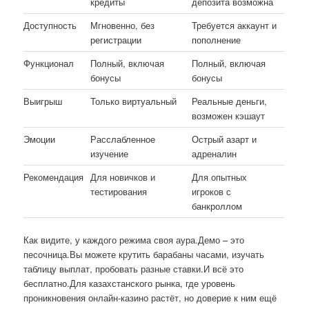
кредиты
депозита возможна
Доступность
Мгновенно, без
Требуется аккаунт и
регистрации
пополнение
Функционал
Полный, включая
Полный, включая
бонусы
бонусы
Выигрыш
Только виртуальный
Реальные деньги,
возможен кэшаут
Эмоции
Расслабленное
Острый азарт и
изучение
адреналин
Рекомендация
Для новичков и
Для опытных
тестирования
игроков с
банкроллом
Как видите, у каждого режима своя аура.Демо – это
песочница.Вы можете крутить барабаны часами, изучать
таблицу выплат, пробовать разные ставки.И всё это
бесплатно.Для казахстанского рынка, где уровень
проникновения онлайн-казино растёт, но доверие к ним ещё