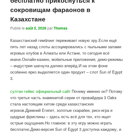
сокровищам фараонов в
Казахстане
Publié le
août 5, 2026
par
Thomas
Казахстанский гемблинг переживает новую эру.Если ещё
пять лет назад слоты ассоциировались с пыльными залами
игровых клубов в Алматы или Астане, то сегодня всё
иначе.Онлайн-казино, мобильные приложения, демо-режимы
– индустрия шагнула далеко вперёд.И на этом фоне
особенно ярко выделяется один продукт – слот Sun of Egypt
3.
султан геймс официальный сайт
Почему именно он? Потому
что третья часть знаменитой серии от провайдера 3 Oaks
стала настоящим хитом среди казахстанских
игроков.Древний Египет, золотые скарабеи, риск-игра и
щедрые фриспины – здесь есть всё для тех, кто ищет
острые ощущения.Но главное: в эту игру можно играть
бесплатно.Демо-версия Sun of Egypt 3 доступна каждому, и