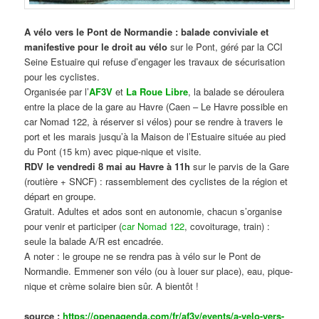
A vélo vers le Pont de Normandie : balade conviviale et
manifestive
pour le droit au vélo
sur le Pont, géré par la CCI
Seine Estuaire qui refuse d’engager les travaux de sécurisation
pour les cyclistes.
Organisée par l’
AF3V
et
La Roue Libre
, la balade se déroulera
entre la place de la gare au Havre (Caen – Le Havre possible en
car Nomad 122, à réserver si vélos) pour se rendre à travers le
port et les marais jusqu’à la Maison de l’Estuaire située au pied
du Pont (15 km) avec pique-nique et visite.
RDV le vendredi 8 mai au Havre à 11h
sur le parvis de la Gare
(routière + SNCF) : rassemblement des cyclistes de la région et
départ en groupe.
Gratuit. Adultes et ados sont en autonomie, chacun s’organise
pour venir et participer (
car Nomad 122
, covoiturage, train) :
seule la balade A/R est encadrée.
A noter : le groupe ne se rendra pas à vélo sur le Pont de
Normandie. Emmener son vélo (ou à louer sur place), eau, pique-
nique et crème solaire bien sûr. A bientôt !
source :
https://openagenda.com/fr/af3v/events/a-velo-vers-