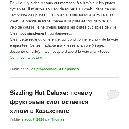
En ville, il y a des piétons qui marchent à 5 km/h sur les pistes
cyclables. Il m’arrive souvent de rouler à 10 km/h ; dans ce cas
j’emprunte ces pistes … s’il y en a. Mais lorsque je roule à 30
km/h ; je prends la route, même si la piste est obligatoire. En
vélo de course, je ne prends jamais les pistes cyclables de ville.
C’est tout simplement trop dangereux.
C’est cette règle du différentiel qui conditionne le choix de la voie
empruntée. Certes, j’adapte ma vitesse à la voie (virage,
descente en ville), mais j’adapte d’abord la voie à la vitesse.
Continuer la lecture
→
Publié dans
Les propositions
|
4
Réponses
Sizzling Hot Deluxe: почему
фруктовый слот остаётся
хитом в Казахстане
Publié le
août 7, 2026
par
Thomas