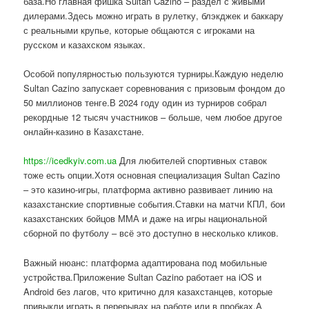
база.Но главная фишка Sultan Cazino – раздел с живыми
дилерами.Здесь можно играть в рулетку, блэкджек и баккару
с реальными крупье, которые общаются с игроками на
русском и казахском языках.
Особой популярностью пользуются турниры.Каждую неделю
Sultan Cazino запускает соревнования с призовым фондом до
50 миллионов тенге.В 2024 году один из турниров собрал
рекордные 12 тысяч участников – больше, чем любое другое
онлайн-казино в Казахстане.
https://icedkyiv.com.ua
Для любителей спортивных ставок
тоже есть опции.Хотя основная специализация Sultan Cazino
– это казино-игры, платформа активно развивает линию на
казахстанские спортивные события.Ставки на матчи КПЛ, бои
казахстанских бойцов ММА и даже на игры национальной
сборной по футболу – всё это доступно в несколько кликов.
Важный нюанс: платформа адаптирована под мобильные
устройства.Приложение Sultan Cazino работает на iOS и
Android без лагов, что критично для казахстанцев, которые
привыкли играть в перерывах на работе или в пробках.А