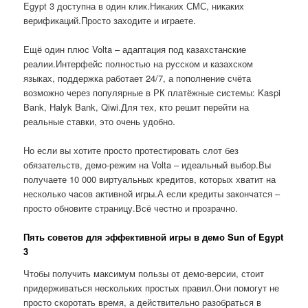
Egypt 3 доступна в один клик.Никаких СМС, никаких
верификаций.Просто заходите и играете.
Ещё один плюс Volta – адаптация под казахстанские
реалии.Интерфейс полностью на русском и казахском
языках, поддержка работает 24/7, а пополнение счёта
возможно через популярные в РК платёжные системы: Kaspi
Bank, Halyk Bank, Qiwi.Для тех, кто решит перейти на
реальные ставки, это очень удобно.
Но если вы хотите просто протестировать слот без
обязательств, демо-режим на Volta – идеальный выбор.Вы
получаете 10 000 виртуальных кредитов, которых хватит на
несколько часов активной игры.А если кредиты закончатся –
просто обновите страницу.Всё честно и прозрачно.
Пять советов для эффективной игры в демо Sun of Egypt
3
Чтобы получить максимум пользы от демо-версии, стоит
придерживаться нескольких простых правил.Они помогут не
просто скоротать время, а действительно разобраться в