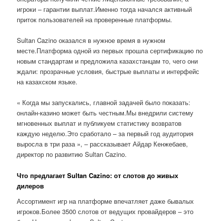
игроки – гарантии выплат.Именно тогда начался активный
приток пользователей на проверенные платформы.
Sultan Cazino оказался в нужное время в нужном
месте.Платформа одной из первых прошла сертификацию по
новым стандартам и предложила казахстанцам то, чего они
ждали: прозрачные условия, быстрые выплаты и интерфейс
на казахском языке.
« Когда мы запускались, главной задачей было показать:
онлайн-казино может быть честным.Мы внедрили систему
мгновенных выплат и публикуем статистику возвратов
каждую неделю.Это сработало – за первый год аудитория
выросла в три раза », – рассказывает Айдар Кенжебаев,
директор по развитию Sultan Cazino.
Что предлагает Sultan Cazino: от слотов до живых
дилеров
Ассортимент игр на платформе впечатляет даже бывалых
игроков.Более 3500 слотов от ведущих провайдеров – это