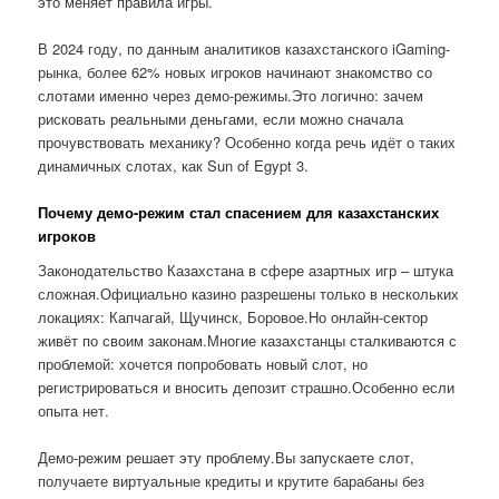
это меняет правила игры.
В 2024 году, по данным аналитиков казахстанского iGaming-
рынка, более 62% новых игроков начинают знакомство со
слотами именно через демо-режимы.Это логично: зачем
рисковать реальными деньгами, если можно сначала
прочувствовать механику? Особенно когда речь идёт о таких
динамичных слотах, как Sun of Egypt 3.
Почему демо-режим стал спасением для казахстанских
игроков
Законодательство Казахстана в сфере азартных игр – штука
сложная.Официально казино разрешены только в нескольких
локациях: Капчагай, Щучинск, Боровое.Но онлайн-сектор
живёт по своим законам.Многие казахстанцы сталкиваются с
проблемой: хочется попробовать новый слот, но
регистрироваться и вносить депозит страшно.Особенно если
опыта нет.
Демо-режим решает эту проблему.Вы запускаете слот,
получаете виртуальные кредиты и крутите барабаны без