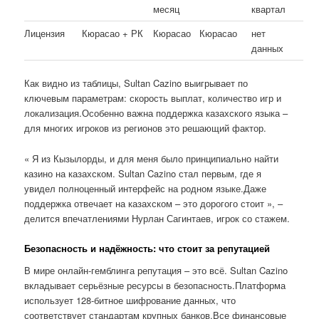
месяц
квартал
Лицензия
Кюрасао + РК
Кюрасао
Кюрасао
нет
данных
Как видно из таблицы, Sultan Cazino выигрывает по
ключевым параметрам: скорость выплат, количество игр и
локализация.Особенно важна поддержка казахского языка –
для многих игроков из регионов это решающий фактор.
« Я из Кызылорды, и для меня было принципиально найти
казино на казахском. Sultan Cazino стал первым, где я
увидел полноценный интерфейс на родном языке.Даже
поддержка отвечает на казахском – это дорогого стоит », –
делится впечатлениями Нурлан Сагинтаев, игрок со стажем.
Безопасность и надёжность: что стоит за репутацией
В мире онлайн-гемблинга репутация – это всё. Sultan Cazino
вкладывает серьёзные ресурсы в безопасность.Платформа
использует 128-битное шифрование данных, что
соответствует стандартам крупных банков.Все финансовые