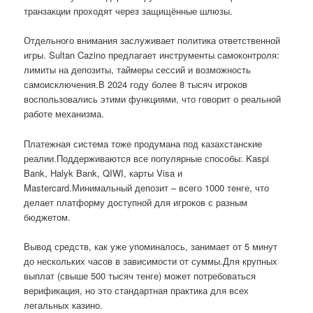
транзакции проходят через защищённые шлюзы.
Отдельного внимания заслуживает политика ответственной
игры. Sultan Cazino предлагает инструменты самоконтроля:
лимиты на депозиты, таймеры сессий и возможность
самоисключения.В 2024 году более 8 тысяч игроков
воспользовались этими функциями, что говорит о реальной
работе механизма.
Платежная система тоже продумана под казахстанские
реалии.Поддерживаются все популярные способы: Kaspi
Bank, Halyk Bank, QIWI, карты Visa и
Mastercard.Минимальный депозит – всего 1000 тенге, что
делает платформу доступной для игроков с разным
бюджетом.
Вывод средств, как уже упоминалось, занимает от 5 минут
до нескольких часов в зависимости от суммы.Для крупных
выплат (свыше 500 тысяч тенге) может потребоваться
верификация, но это стандартная практика для всех
легальных казино.