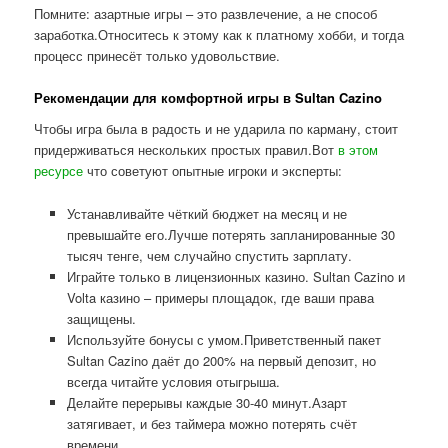
Помните: азартные игры – это развлечение, а не способ
заработка.Относитесь к этому как к платному хобби, и тогда
процесс принесёт только удовольствие.
Рекомендации для комфортной игры в Sultan Cazino
Чтобы игра была в радость и не ударила по карману, стоит
придерживаться нескольких простых правил.Вот
в этом
ресурсе
что советуют опытные игроки и эксперты:
Устанавливайте чёткий бюджет на месяц и не
превышайте его.Лучше потерять запланированные 30
тысяч тенге, чем случайно спустить зарплату.
Играйте только в лицензионных казино. Sultan Cazino и
Volta казино – примеры площадок, где ваши права
защищены.
Используйте бонусы с умом.Приветственный пакет
Sultan Cazino даёт до 200% на первый депозит, но
всегда читайте условия отыгрыша.
Делайте перерывы каждые 30-40 минут.Азарт
затягивает, и без таймера можно потерять счёт
времени.