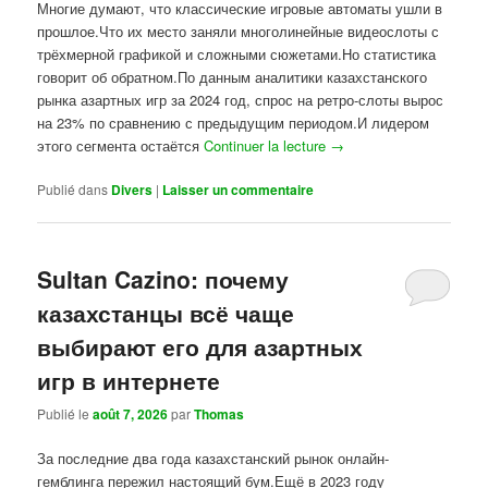
Многие думают, что классические игровые автоматы ушли в
прошлое.Что их место заняли многолинейные видеослоты с
трёхмерной графикой и сложными сюжетами.Но статистика
говорит об обратном.По данным аналитики казахстанского
рынка азартных игр за 2024 год, спрос на ретро-слоты вырос
на 23% по сравнению с предыдущим периодом.И лидером
этого сегмента остаётся
Continuer la lecture
→
Publié dans
Divers
|
Laisser un commentaire
Sultan Cazino: почему
казахстанцы всё чаще
выбирают его для азартных
игр в интернете
Publié le
août 7, 2026
par
Thomas
За последние два года казахстанский рынок онлайн-
гемблинга пережил настоящий бум.Ещё в 2023 году