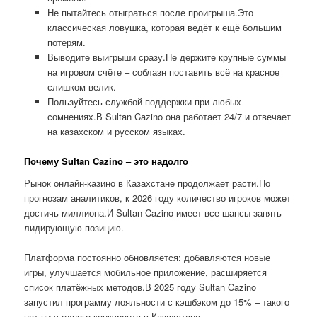
Не пытайтесь отыграться после проигрыша.Это
классическая ловушка, которая ведёт к ещё большим
потерям.
Выводите выигрыши сразу.Не держите крупные суммы
на игровом счёте – соблазн поставить всё на красное
слишком велик.
Пользуйтесь службой поддержки при любых
сомнениях.В Sultan Cazino она работает 24/7 и отвечает
на казахском и русском языках.
Почему Sultan Cazino – это надолго
Рынок онлайн-казино в Казахстане продолжает расти.По
прогнозам аналитиков, к 2026 году количество игроков может
достичь миллиона.И Sultan Cazino имеет все шансы занять
лидирующую позицию.
Платформа постоянно обновляется: добавляются новые
игры, улучшается мобильное приложение, расширяется
список платёжных методов.В 2025 году Sultan Cazino
запустил программу лояльности с кэшбэком до 15% – такого
нет ни у одного конкурента в Казахстане.