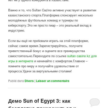
Важно и то, что Sultan Cazino активно участвует в развитии
казахстанского спорта.Платформа спонсирует несколько
молодёжных футбольных команд и турниры по
киберспорту.Это не просто пиар – это реальный вклад в
индустрию.
Если вы ещё не пробовали играть на этой платформе,
сейчас самое время.Зарегистрируйтесь, получите
приветственный бонус и оцените все преимущества
самостоятельно.Переходите по ссылке
sultan casino kz для
игры в интернете
и начинайте с комфортом.Главное –
помните про меру и получайте удовольствие от
процесса.Удачи за виртуальными столами!
Publié dans
Divers
|
Laisser un commentaire
Демо Sun of Egypt 3: как
бесплатно прикоснуться к