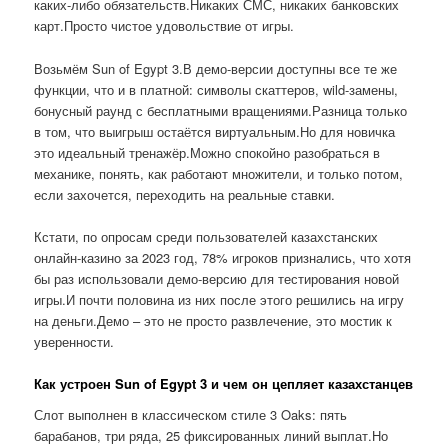
каких-либо обязательств.Никаких СМС, никаких банковских
карт.Просто чистое удовольствие от игры.
Возьмём Sun of Egypt 3.В демо-версии доступны все те же
функции, что и в платной: символы скаттеров, wild-замены,
бонусный раунд с бесплатными вращениями.Разница только
в том, что выигрыш остаётся виртуальным.Но для новичка
это идеальный тренажёр.Можно спокойно разобраться в
механике, понять, как работают множители, и только потом,
если захочется, переходить на реальные ставки.
Кстати, по опросам среди пользователей казахстанских
онлайн-казино за 2023 год, 78% игроков признались, что хотя
бы раз использовали демо-версию для тестирования новой
игры.И почти половина из них после этого решились на игру
на деньги.Демо – это не просто развлечение, это мостик к
уверенности.
Как устроен Sun of Egypt 3 и чем он цепляет казахстанцев
Слот выполнен в классическом стиле 3 Oaks: пять
барабанов, три ряда, 25 фиксированных линий выплат.Но