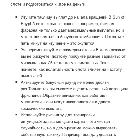
слоте и подготовиться к игре на деньги.
Изучите таблицу выплат до начала вращений.В Sun of
Egypt 3 есть скрытые нюансы: например, символ
фараона не только даёт максимальные выплаты, но и
может появляться в бонусных комбинациях.Потратьте
пять минут на изучение – это окупится.
Экспериментируйте с размером ставки.В демо-режиме
вы не рискуете, поэтому пробуйте разные варианты: от
минимальных 25 тенге до максимальных.Так вы
поймёте, как волатильность слота влияет на частоту
выигрышей.
Активируйте бонусный раунд не менее десяти
раз.Только так вы сможете оценить реальный потенциал
фриспинов.Обратите внимание, как работают
множители – они могут накапливаться и давать
космические выплаты.
Используйте риск-игру для тренировки
интуиции.Угадывание цвета карты – это чистая
случайность, но в демо-режиме можно выработать
собственную тактику.Например, всегда удваивать