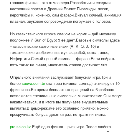
главная фишка – это атмосфера.Разработчики создали
настоящий портал в Древний Египет.Пирамиды, песок,
иероглифы и, конечно, сам фараон.Визуал сочный, анимация
плавная, звуковое сопровождение погружает с головой.
Но казахстанского игрока хлебом не корми – дай механику
посложнее.И Sun of Egypt 3 её даёт.Базовые символы здесь
– классические карточные знаки (A, K, Q, J, 10) и
тематические изображения: жук-скарабей, сокол, анкх,
Нефертити.Самый ценный символ – фараон.Если собрать
пять таких на линии, множитель ставки достигает 50x.
Отдельного внимания заслуживает бонусная игра.Три и
более
soeva.com.br
скаттера (символ солнца) активируют 10
фриспинов.Во время бесплатных вращений на барабанах
появляются специальные символы с множителями.Они могут
накапливаться, и в итоге вы получаете внушительные
выплаты.В демо-режиме это особенно приятно: можно
прокручивать бонусы десятки раз, не тратя ни тиына.
pro-salon.kz
Ещё одна фишка – риск-игра.После любого