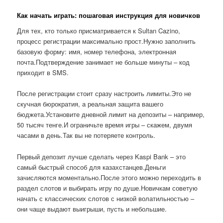
Как начать играть: пошаговая инструкция для новичков
Для тех, кто только присматривается к Sultan Cazino,
процесс регистрации максимально прост.Нужно заполнить
базовую форму: имя, номер телефона, электронная
почта.Подтверждение занимает не больше минуты – код
приходит в SMS.
После регистрации стоит сразу настроить лимиты.Это не
скучная бюрократия, а реальная защита вашего
бюджета.Установите дневной лимит на депозиты – например,
50 тысяч тенге.И ограничьте время игры – скажем, двумя
часами в день.Так вы не потеряете контроль.
Первый депозит лучше сделать через Kaspi Bank – это
самый быстрый способ для казахстанцев.Деньги
зачисляются моментально.После этого можно переходить в
раздел слотов и выбирать игру по душе.Новичкам советую
начать с классических слотов с низкой волатильностью –
они чаще выдают выигрыши, пусть и небольшие.