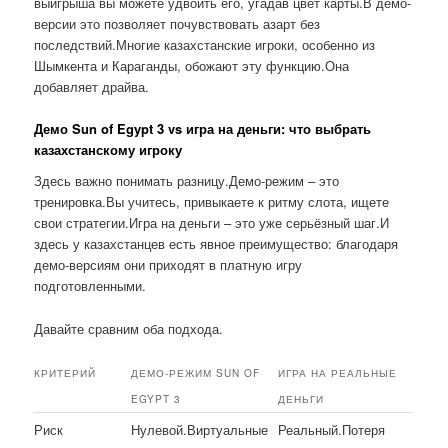
выигрыша вы можете удвоить его, угадав цвет карты.В демо-
версии это позволяет почувствовать азарт без
последствий.Многие казахстанские игроки, особенно из
Шымкента и Караганды, обожают эту функцию.Она
добавляет драйва.
Демо Sun of Egypt 3 vs игра на деньги: что выбрать
казахстанскому игроку
Здесь важно понимать разницу.Демо-режим – это
тренировка.Вы учитесь, привыкаете к ритму слота, ищете
свои стратегии.Игра на деньги – это уже серьёзный шаг.И
здесь у казахстанцев есть явное преимущество: благодаря
демо-версиям они приходят в платную игру
подготовленными.
Давайте сравним оба подхода.
КРИТЕРИЙ
ДЕМО-РЕЖИМ SUN OF
ИГРА НА РЕАЛЬНЫЕ
EGYPT 3
ДЕНЬГИ
Риск
Нулевой.Виртуальные
Реальный.Потеря