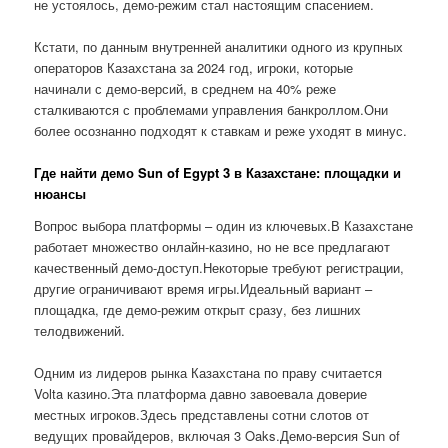
не устоялось, демо-режим стал настоящим спасением.
Кстати, по данным внутренней аналитики одного из крупных
операторов Казахстана за 2024 год, игроки, которые
начинали с демо-версий, в среднем на 40% реже
сталкиваются с проблемами управления банкроллом.Они
более осознанно подходят к ставкам и реже уходят в минус.
Где найти демо Sun of Egypt 3 в Казахстане: площадки и
нюансы
Вопрос выбора платформы – один из ключевых.В Казахстане
работает множество онлайн-казино, но не все предлагают
качественный демо-доступ.Некоторые требуют регистрации,
другие ограничивают время игры.Идеальный вариант –
площадка, где демо-режим открыт сразу, без лишних
телодвижений.
Одним из лидеров рынка Казахстана по праву считается
Volta казино.Эта платформа давно завоевала доверие
местных игроков.Здесь представлены сотни слотов от
ведущих провайдеров, включая 3 Oaks.Демо-версия Sun of