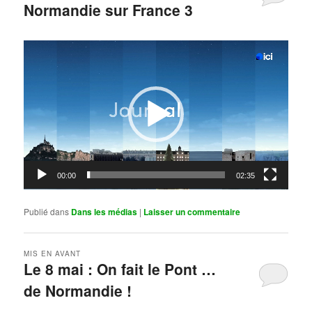
Normandie sur France 3
Publié le
mai 11, 2026
par
Steph
Lecteur
vidéo
00:00
02:35
Publié dans
Dans les médias
|
Laisser un commentaire
MIS EN AVANT
Le 8 mai : On fait le Pont …
de Normandie !