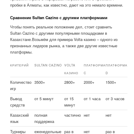
пробки в Алматы, как известно, дают на это немало времени.
Сравнение Sultan Cazino с другими платформами
Чтобы понять реальное положение дел, стоит сравнить
Sultan Cazino с другими популярными площадками в
Казахстане.Возьмём для примера Volta казино – одного из
признанных лидеров рынка, а также две другие известные
платформы.
КРИТЕРИЙ
SULTAN CAZINO
VOLTA
ПЛАТФОРМА
ПЛАТФОРМА
КАЗИНО
C
D
Количество
3500+
2800+
2000+
1500+
игр
Вывод
от 5 минут
от 15
от 1 часа
от 3 часов
средств
минут
Казахский
полная
частично
нет
нет
язык
поддержка
Турниры
еженедельные
раз в
нет
раз в