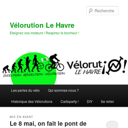
Aller
Aller
au
au
Rech
contenu
contenu
principal
secondaire
Vélorution Le Havre
Eteignez vos moteurs ! Respirez le bonheur !
Menu
Les perles du vélo
Qui sommes nous ?
principal
Historique des Vélorutions
Cartoparty !
DIY
Se relier
MIS EN AVANT
Le 8 mai, on fait le pont de