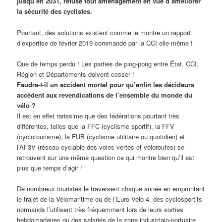
jusqu’en 2031, refuse tout aménagement en vue d’améliorer
la sécurité des cyclistes.
Pourtant, des solutions existent comme le montre un rapport
d’expertise de février 2019 commandé par la CCI elle-même !
Que de temps perdu ! Les parties de ping-pong entre État, CCI,
Région et Départements doivent cesser !
Faudra-t-il un accident mortel pour qu’enfin les décideurs
accèdent aux revendications de l’ensemble du monde du
vélo ?
Il est en effet rarissime que des fédérations pourtant très
différentes, telles que la FFC (cyclisme sportif), la FFV
(cyclotourisme), la FUB (cyclisme utilitaire ou quotidien) et
l’AF3V (réseau cyclable des voies vertes et véloroutes) se
retrouvent sur une même question ce qui montre bien qu’il est
plus que temps d’agir !
De nombreux touristes le traversent chaque année en empruntant
le trajet de la Vélomaritime ou de l’Euro Vélo 4, des cyclosportifs
normands l’utilisent très fréquemment lors de leurs sorties
hebdomadaires ou des salariés de la zone industrialo-portuaire