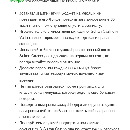
ресурсе
что советуют опытные игроки и эксперты:
Устанавливайте чёткий бюджет на месяц и не
превышайте его.Лучше потерять запланированные 30
тысяч тенге, чем случайно спустить зарплату.
Играйте только в лицензионных казино. Sultan Cazino и
Volta казино – примеры площадок, где ваши права
защищены.
Используйте бонусы с умом.Приветственный пакет
Sultan Cazino даёт до 200% на первый депозит, но
всегда читайте условия отыгрыша.
Делайте перерывы каждые 30-40 минут.Азарт
затягивает, и без таймера можно потерять счёт
времени.
Не пытайтесь отыграться после проигрыша.Это
классическая ловушка, которая ведёт к ещё большим
потерям.
Выводите выигрыши сразу.Не держите крупные суммы
на игровом счёте – соблазн поставить всё на красное
слишком велик.
Пользуйтесь службой поддержки при любых
сомнениях.В Sultan Cazino она работает 24/7 и отвечает