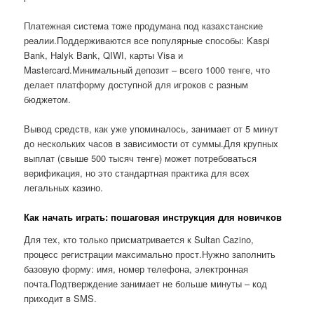
Платежная система тоже продумана под казахстанские
реалии.Поддерживаются все популярные способы: Kaspi
Bank, Halyk Bank, QIWI, карты Visa и
Mastercard.Минимальный депозит – всего 1000 тенге, что
делает платформу доступной для игроков с разным
бюджетом.
Вывод средств, как уже упоминалось, занимает от 5 минут
до нескольких часов в зависимости от суммы.Для крупных
выплат (свыше 500 тысяч тенге) может потребоваться
верификация, но это стандартная практика для всех
легальных казино.
Как начать играть: пошаговая инструкция для новичков
Для тех, кто только присматривается к Sultan Cazino,
процесс регистрации максимально прост.Нужно заполнить
базовую форму: имя, номер телефона, электронная
почта.Подтверждение занимает не больше минуты – код
приходит в SMS.