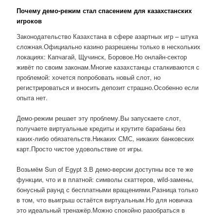
Почему демо-режим стал спасением для казахстанских
игроков
Законодательство Казахстана в сфере азартных игр – штука
сложная.Официально казино разрешены только в нескольких
локациях: Капчагай, Щучинск, Боровое.Но онлайн-сектор
живёт по своим законам.Многие казахстанцы сталкиваются с
проблемой: хочется попробовать новый слот, но
регистрироваться и вносить депозит страшно.Особенно если
опыта нет.
Демо-режим решает эту проблему.Вы запускаете слот,
получаете виртуальные кредиты и крутите барабаны без
каких-либо обязательств.Никаких СМС, никаких банковских
карт.Просто чистое удовольствие от игры.
Возьмём Sun of Egypt 3.В демо-версии доступны все те же
функции, что и в платной: символы скаттеров, wild-замены,
бонусный раунд с бесплатными вращениями.Разница только
в том, что выигрыш остаётся виртуальным.Но для новичка
это идеальный тренажёр.Можно спокойно разобраться в