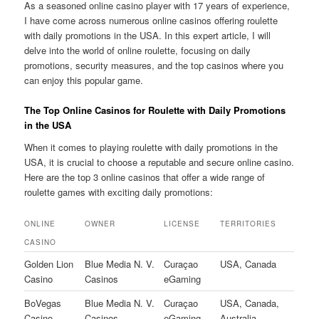
As a seasoned online casino player with 17 years of experience,
I have come across numerous online casinos offering roulette
with daily promotions in the USA. In this expert article, I will
delve into the world of online roulette, focusing on daily
promotions, security measures, and the top casinos where you
can enjoy this popular game.
The Top Online Casinos for Roulette with Daily Promotions
in the USA
When it comes to playing roulette with daily promotions in the
USA, it is crucial to choose a reputable and secure online casino.
Here are the top 3 online casinos that offer a wide range of
roulette games with exciting daily promotions:
ONLINE
OWNER
LICENSE
TERRITORIES
CASINO
Golden Lion
Blue Media N. V.
Curaçao
USA, Canada
Casino
Casinos
eGaming
BoVegas
Blue Media N. V.
Curaçao
USA, Canada,
Casino
Casinos
eGaming
Australia