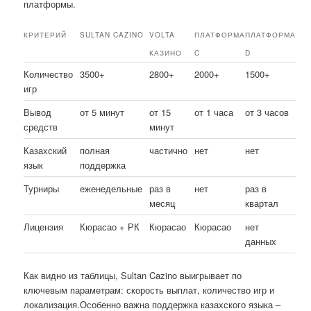
платформы.
КРИТЕРИЙ
SULTAN CAZINO
VOLTA
ПЛАТФОРМА
ПЛАТФОРМА
КАЗИНО
C
D
Количество
3500+
2800+
2000+
1500+
игр
Вывод
от 5 минут
от 15
от 1 часа
от 3 часов
средств
минут
Казахский
полная
частично
нет
нет
язык
поддержка
Турниры
еженедельные
раз в
нет
раз в
месяц
квартал
Лицензия
Кюрасао + РК
Кюрасао
Кюрасао
нет
данных
Как видно из таблицы, Sultan Cazino выигрывает по
ключевым параметрам: скорость выплат, количество игр и
локализация.Особенно важна поддержка казахского языка –