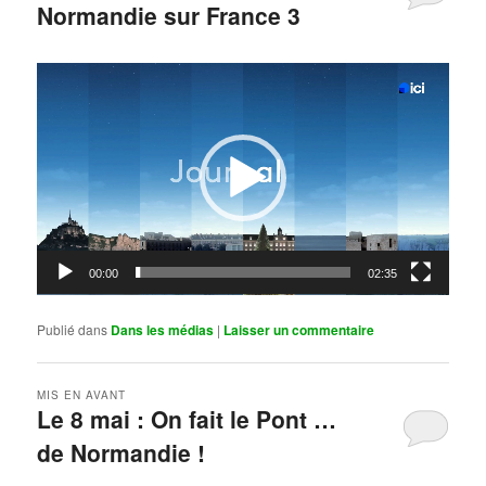
Normandie sur France 3
Publié le
mai 11, 2026
par
Steph
Lecteur
vidéo
00:00
02:35
Publié dans
Dans les médias
|
Laisser un commentaire
MIS EN AVANT
Le 8 mai : On fait le Pont …
de Normandie !