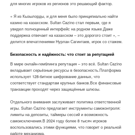
для многих игроков из регионов это решающий фактор.
« Я из Кызылорды, и для меня было принципиально найти
казино на казахском. Sultan Cazino стал первым, где я
увидел полноценный интерфейс на родном языке.Даже
поддержка отвечает на казахском – это дорогого стоит », –
делится впечатлениями Нурлан Сагинтаев, игрок со стажем.
Безопасность и надёжность: что стоит за репутацией
В мире онлайн-гемблинга репутация – это всё. Sultan Cazino
вкладывает серьёзные ресурсы в безопасность.Платформа
использует 128-битное шифрование данных, что
соответствует стандартам крупных банков.Все финансовые
транзакции проходят через защищённые шлюзы.
Отдельного внимания заслуживает политика ответственной
игры. Sultan Cazino предлагает инструменты самоконтроля:
лимиты на депозиты, таймеры сессий и возможность
самоисключения.В 2024 году более 8 тысяч игроков
воспользовались этими функциями, что говорит о реальной
работе механизма.