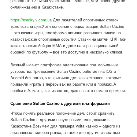
рекордные 12 тысяч участников – больше, чем любое другое
онлайн-казино в Казахстане.
https://icedkyiv.com.ua
Для любителей спортивных ставок
тоже есть опции.Хотя основная специализация Sultan Cazino
– это казино-игры, платформа активно развивает линию на
казахстанские спортивные события.Ставки на матчи КПЛ, бои
казахстанских бойцов ММА и даже на игры национальной
сборной по футболу – всё это доступно в несколько кликов.
Важный нюанс: платформа адаптирована под мобильные
устройства.Приложение Sultan Cazino работает на iOS и
Android без лагов, что критично для казахстанцев, которые
привыкли играть в перерывах на работе или в пробках.А
пробки в Алматы, как известно, дают на это немало времени.
Сравнение Sultan Cazino с другими платформами
Чтобы понять реальное положение дел, стоит сравнить
Sultan Cazino с другими популярными площадками в
Казахстане.Возьмём для примера Volta казино – одного из
признанных лидеров рынка, а также две другие известные