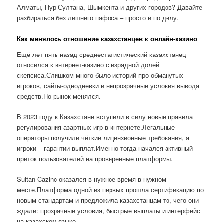
Алматы, Нур-Султана, Шымкента и других городов? Давайте
разбираться без лишнего пафоса – просто и по делу.
Как менялось отношение казахстанцев к онлайн-казино
Ещё лет пять назад среднестатистический казахстанец
относился к интернет-казино с изрядной долей
скепсиса.Слишком много было историй про обманутых
игроков, сайты-однодневки и непрозрачные условия вывода
средств.Но рынок менялся.
В 2023 году в Казахстане вступили в силу новые правила
регулирования азартных игр в интернете.Легальные
операторы получили чёткие лицензионные требования, а
игроки – гарантии выплат.Именно тогда начался активный
приток пользователей на проверенные платформы.
Sultan Cazino оказался в нужное время в нужном
месте.Платформа одной из первых прошла сертификацию по
новым стандартам и предложила казахстанцам то, чего они
ждали: прозрачные условия, быстрые выплаты и интерфейс
на казахском языке.