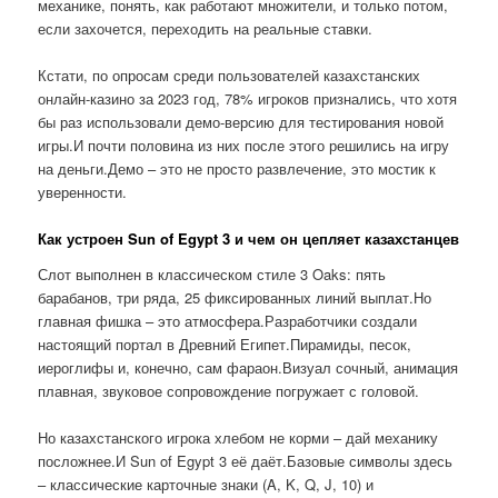
механике, понять, как работают множители, и только потом,
если захочется, переходить на реальные ставки.
Кстати, по опросам среди пользователей казахстанских
онлайн-казино за 2023 год, 78% игроков признались, что хотя
бы раз использовали демо-версию для тестирования новой
игры.И почти половина из них после этого решились на игру
на деньги.Демо – это не просто развлечение, это мостик к
уверенности.
Как устроен Sun of Egypt 3 и чем он цепляет казахстанцев
Слот выполнен в классическом стиле 3 Oaks: пять
барабанов, три ряда, 25 фиксированных линий выплат.Но
главная фишка – это атмосфера.Разработчики создали
настоящий портал в Древний Египет.Пирамиды, песок,
иероглифы и, конечно, сам фараон.Визуал сочный, анимация
плавная, звуковое сопровождение погружает с головой.
Но казахстанского игрока хлебом не корми – дай механику
посложнее.И Sun of Egypt 3 её даёт.Базовые символы здесь
– классические карточные знаки (A, K, Q, J, 10) и