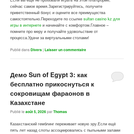
сейчас самое время.Зарегистрируйтесь, получите
приветственный бонус и оцените все преимущества
самостоятельно.Переходите по ссылке
sultan casino kz для
игры в интернете
и начинайте с комфортом.Главное –
помните про меру и получайте удовольствие от
процесса.Удачи за виртуальными столами!
Publié dans
Divers
|
Laisser un commentaire
Демо Sun of Egypt 3: как
бесплатно прикоснуться к
сокровищам фараонов в
Казахстане
Publié le
août 5, 2026
par
Thomas
Казахстанский гемблинг переживает новую эру.Если ещё
пять лет назад слоты ассоциировались с пыльными залами