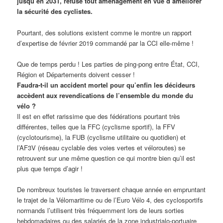
jusqu’en 2031, refuse tout aménagement en vue d’améliorer
la sécurité des cyclistes.
Pourtant, des solutions existent comme le montre un rapport
d’expertise de février 2019 commandé par la CCI elle-même !
Que de temps perdu ! Les parties de ping-pong entre État, CCI,
Région et Départements doivent cesser !
Faudra-t-il un accident mortel pour qu’enfin les décideurs
accèdent aux revendications de l’ensemble du monde du
vélo ?
Il est en effet rarissime que des fédérations pourtant très
différentes, telles que la FFC (cyclisme sportif), la FFV
(cyclotourisme), la FUB (cyclisme utilitaire ou quotidien) et
l’AF3V (réseau cyclable des voies vertes et véloroutes) se
retrouvent sur une même question ce qui montre bien qu’il est
plus que temps d’agir !
De nombreux touristes le traversent chaque année en empruntant
le trajet de la Vélomaritime ou de l’Euro Vélo 4, des cyclosportifs
normands l’utilisent très fréquemment lors de leurs sorties
hebdomadaires ou des salariés de la zone industrialo-portuaire