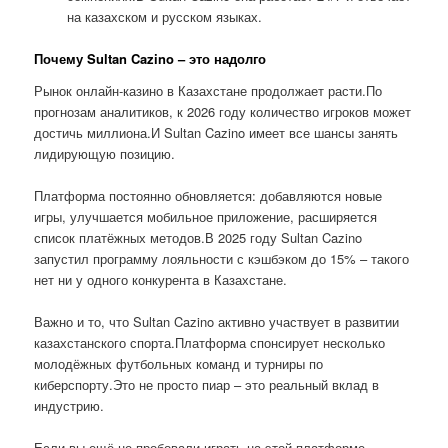
на казахском и русском языках.
Почему Sultan Cazino – это надолго
Рынок онлайн-казино в Казахстане продолжает расти.По
прогнозам аналитиков, к 2026 году количество игроков может
достичь миллиона.И Sultan Cazino имеет все шансы занять
лидирующую позицию.
Платформа постоянно обновляется: добавляются новые
игры, улучшается мобильное приложение, расширяется
список платёжных методов.В 2025 году Sultan Cazino
запустил программу лояльности с кэшбэком до 15% – такого
нет ни у одного конкурента в Казахстане.
Важно и то, что Sultan Cazino активно участвует в развитии
казахстанского спорта.Платформа спонсирует несколько
молодёжных футбольных команд и турниры по
киберспорту.Это не просто пиар – это реальный вклад в
индустрию.
Если вы ещё не пробовали играть на этой платформе,