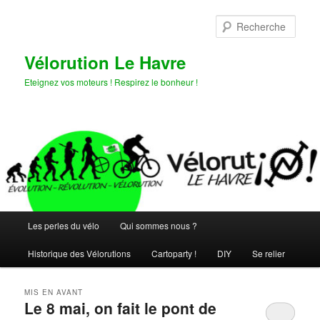
Aller
Aller
au
au
Rech
contenu
contenu
principal
secondaire
Vélorution Le Havre
Eteignez vos moteurs ! Respirez le bonheur !
Menu
Les perles du vélo
Qui sommes nous ?
principal
Historique des Vélorutions
Cartoparty !
DIY
Se relier
MIS EN AVANT
Le 8 mai, on fait le pont de