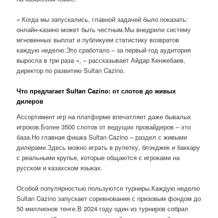
« Когда мы запускались, главной задачей было показать:
онлайн-казино может быть честным.Мы внедрили систему
мгновенных выплат и публикуем статистику возвратов
каждую неделю.Это сработало – за первый год аудитория
выросла в три раза », – рассказывает Айдар Кенжебаев,
директор по развитию Sultan Cazino.
Что предлагает Sultan Cazino: от слотов до живых
дилеров
Ассортимент игр на платформе впечатляет даже бывалых
игроков.Более 3500 слотов от ведущих провайдеров – это
база.Но главная фишка Sultan Cazino – раздел с живыми
дилерами.Здесь можно играть в рулетку, блэкджек и баккару
с реальными крупье, которые общаются с игроками на
русском и казахском языках.
Особой популярностью пользуются турниры.Каждую неделю
Sultan Cazino запускает соревнования с призовым фондом до
50 миллионов тенге.В 2024 году один из турниров собрал