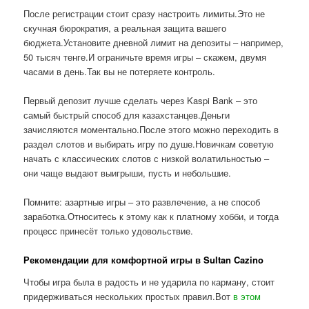
После регистрации стоит сразу настроить лимиты.Это не
скучная бюрократия, а реальная защита вашего
бюджета.Установите дневной лимит на депозиты – например,
50 тысяч тенге.И ограничьте время игры – скажем, двумя
часами в день.Так вы не потеряете контроль.
Первый депозит лучше сделать через Kaspi Bank – это
самый быстрый способ для казахстанцев.Деньги
зачисляются моментально.После этого можно переходить в
раздел слотов и выбирать игру по душе.Новичкам советую
начать с классических слотов с низкой волатильностью –
они чаще выдают выигрыши, пусть и небольшие.
Помните: азартные игры – это развлечение, а не способ
заработка.Относитесь к этому как к платному хобби, и тогда
процесс принесёт только удовольствие.
Рекомендации для комфортной игры в Sultan Cazino
Чтобы игра была в радость и не ударила по карману, стоит
придерживаться нескольких простых правил.Вот
в этом