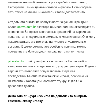
тематические изображения: жук-скарабей, сокол, анкх,
Нефертити.Самый ценный символ – фараон.Если собрать
пять таких на линии, множитель ставки достигает 50x.
Отдельного внимания заслуживает бонусная игра.Три и
более
soeva.com.br
скаттера (символ солнца) активируют 10
фриспинов.Во время бесплатных вращений на барабанах
появляются специальные символы с множителями.Они могут
накапливаться, и в итоге вы получаете внушительные
выплаты.В демо-режиме это особенно приятно: можно
прокручивать бонусы десятки раз, не тратя ни тиына.
pro-salon.kz
Ещё одна фишка – риск-игра.После любого
выигрыша вы можете удвоить его, угадав цвет карты.В демо-
версии это позволяет почувствовать азарт без
последствий.Многие казахстанские игроки, особенно из
Шымкента и Караганды, обожают эту функцию.Она
добавляет драйва.
Демо Sun of Egypt 3 vs игра на деньги: что выбрать
казахстанскому игроку