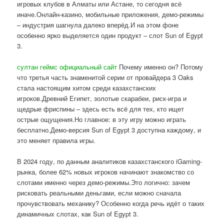
игровых клубов в Алматы или Астане, то сегодня всё
иначе.Онлайн-казино, мобильные приложения, демо-режимы
– индустрия шагнула далеко вперёд.И на этом фоне
особенно ярко выделяется один продукт – слот Sun of Egypt
3.
султан геймс официальный сайт
Почему именно он? Потому
что третья часть знаменитой серии от провайдера 3 Oaks
стала настоящим хитом среди казахстанских
игроков.Древний Египет, золотые скарабеи, риск-игра и
щедрые фриспины – здесь есть всё для тех, кто ищет
острые ощущения.Но главное: в эту игру можно играть
бесплатно.Демо-версия Sun of Egypt 3 доступна каждому, и
это меняет правила игры.
В 2024 году, по данным аналитиков казахстанского iGaming-
рынка, более 62% новых игроков начинают знакомство со
слотами именно через демо-режимы.Это логично: зачем
рисковать реальными деньгами, если можно сначала
прочувствовать механику? Особенно когда речь идёт о таких
динамичных слотах, как Sun of Egypt 3.