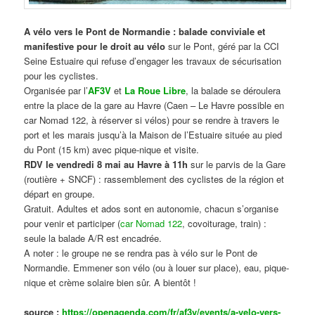
A vélo vers le Pont de Normandie : balade conviviale et
manifestive
pour le droit au vélo
sur le Pont, géré par la CCI
Seine Estuaire qui refuse d’engager les travaux de sécurisation
pour les cyclistes.
Organisée par l’
AF3V
et
La Roue Libre
, la balade se déroulera
entre la place de la gare au Havre (Caen – Le Havre possible en
car Nomad 122, à réserver si vélos) pour se rendre à travers le
port et les marais jusqu’à la Maison de l’Estuaire située au pied
du Pont (15 km) avec pique-nique et visite.
RDV le vendredi 8 mai au Havre à 11h
sur le parvis de la Gare
(routière + SNCF) : rassemblement des cyclistes de la région et
départ en groupe.
Gratuit. Adultes et ados sont en autonomie, chacun s’organise
pour venir et participer (
car Nomad 122
, covoiturage, train) :
seule la balade A/R est encadrée.
A noter : le groupe ne se rendra pas à vélo sur le Pont de
Normandie. Emmener son vélo (ou à louer sur place), eau, pique-
nique et crème solaire bien sûr. A bientôt !
source :
https://openagenda.com/fr/af3v/events/a-velo-vers-