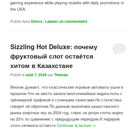
gaming experience while playing roulette with daily promotions in
the USA.
Publié dans
Divers
|
Laisser un commentaire
Sizzling Hot Deluxe: почему
фруктовый слот остаётся
хитом в Казахстане
Publié le
août 7, 2026
par
Thomas
Многие думают, что классические игровые автоматы ушли в
прошлое.Что их место заняли многолинейные видеослоты с
трёхмерной графикой и сложными сюжетами.Но статистика
говорит об обратном.По данным аналитики казахстанского
рынка азартных игр за 2024 год, спрос на ретро-слоты вырос
на 23% по сравнению с предыдущим периодом.И лидером
этого сегмента остаётся
Continuer la lecture
→