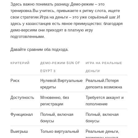
Здесь важно понимать разницу.Демо-режим – это
тренировка.Вы учитесь, привыкаете к ритму слота, ищете
свои стратегии.Игра на деньги – это уже серьёзный шаг.И
здесь у казахстанцев есть явное преимущество: благодаря
демо-версиям они приходят в платную игру
подготовленными.
Давайте сравним оба подхода.
КРИТЕРИЙ
ДЕМО-РЕЖИМ SUN OF
ИГРА НА РЕАЛЬНЫЕ
EGYPT 3
ДЕНЬГИ
Риск
Нулевой.Виртуальные
Реальный.Потеря
кредиты
депозита возможна
Доступность
Мгновенно, без
Требуется аккаунт и
регистрации
пополнение
Функционал
Полный, включая
Полный, включая
бонусы
бонусы
Выигрыш
Только виртуальный
Реальные деньги,
возможен кэшаут