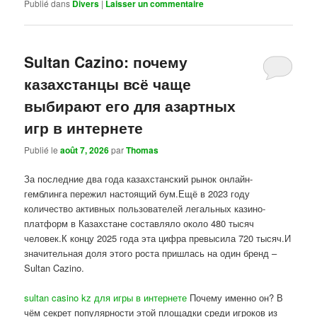
Publié dans
Divers
|
Laisser un commentaire
Sultan Cazino: почему
казахстанцы всё чаще
выбирают его для азартных
игр в интернете
Publié le
août 7, 2026
par
Thomas
За последние два года казахстанский рынок онлайн-
гемблинга пережил настоящий бум.Ещё в 2023 году
количество активных пользователей легальных казино-
платформ в Казахстане составляло около 480 тысяч
человек.К концу 2025 года эта цифра превысила 720 тысяч.И
значительная доля этого роста пришлась на один бренд –
Sultan Cazino.
sultan casino kz для игры в интернете
Почему именно он? В
чём секрет популярности этой площадки среди игроков из