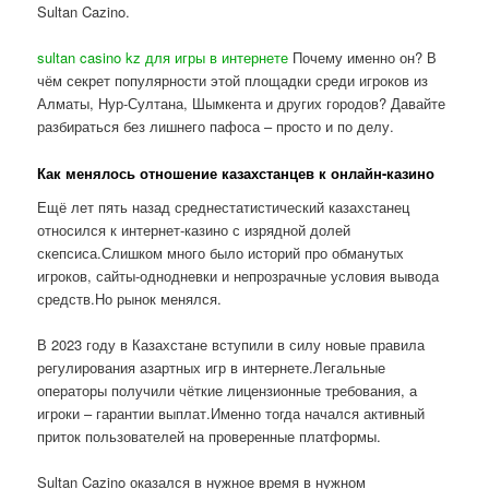
Sultan Cazino.
sultan casino kz для игры в интернете
Почему именно он? В
чём секрет популярности этой площадки среди игроков из
Алматы, Нур-Султана, Шымкента и других городов? Давайте
разбираться без лишнего пафоса – просто и по делу.
Как менялось отношение казахстанцев к онлайн-казино
Ещё лет пять назад среднестатистический казахстанец
относился к интернет-казино с изрядной долей
скепсиса.Слишком много было историй про обманутых
игроков, сайты-однодневки и непрозрачные условия вывода
средств.Но рынок менялся.
В 2023 году в Казахстане вступили в силу новые правила
регулирования азартных игр в интернете.Легальные
операторы получили чёткие лицензионные требования, а
игроки – гарантии выплат.Именно тогда начался активный
приток пользователей на проверенные платформы.
Sultan Cazino оказался в нужное время в нужном