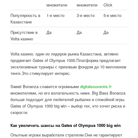
множители
множители
Click
Популярность в
1-е место
3-е место
5-е место
Казахстане
Присутствие в
Да
Да
Да
Volta казино
Volta казино, один из лидеров рынка Казахстана, активно
продвигает Gates of Olympus 1000.Платформа предлагает
эксклюзивные турниры с призовым фондом до 10 миллионов
тенге.Это стимулирует интерес.
Sweet Bonanza славится огромными
digitalsouvenirs.fr
множителями, но его волатильность ниже. Big Bass Bonanza
больше подходит для любителей рыбалки и спокойной игры.
Gates of Olympus 1000 big win – выбор тех, кто хочет риска и
скорости.
Как увеличить шансы на Gates of Olympus 1000 big win
Опытные игроки выработали стратегии.Они не гарантируют