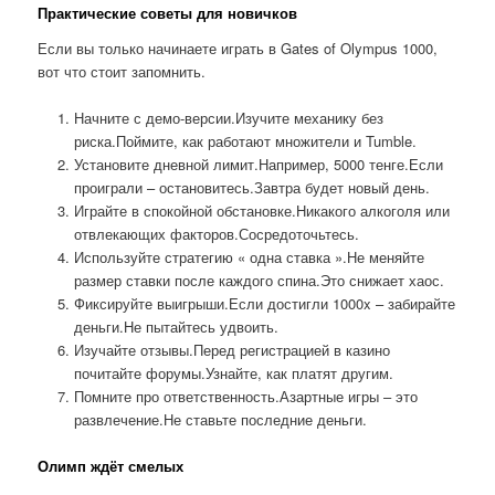
Практические советы для новичков
Если вы только начинаете играть в Gates of Olympus 1000,
вот что стоит запомнить.
Начните с демо-версии.Изучите механику без
риска.Поймите, как работают множители и Tumble.
Установите дневной лимит.Например, 5000 тенге.Если
проиграли – остановитесь.Завтра будет новый день.
Играйте в спокойной обстановке.Никакого алкоголя или
отвлекающих факторов.Сосредоточьтесь.
Используйте стратегию « одна ставка ».Не меняйте
размер ставки после каждого спина.Это снижает хаос.
Фиксируйте выигрыши.Если достигли 1000x – забирайте
деньги.Не пытайтесь удвоить.
Изучайте отзывы.Перед регистрацией в казино
почитайте форумы.Узнайте, как платят другим.
Помните про ответственность.Азартные игры – это
развлечение.Не ставьте последние деньги.
Олимп ждёт смелых