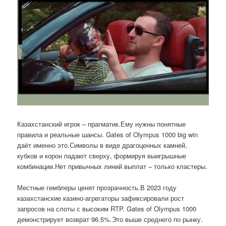
Казахстанский игрок – прагматик.Ему нужны понятные
правила и реальные шансы. Gates of Olympus 1000 big win
даёт именно это.Символы в виде драгоценных камней,
кубков и корон падают сверху, формируя выигрышные
комбинации.Нет привычных линий выплат – только кластеры.
Местные гемблеры ценят прозрачность.В 2023 году
казахстанские казино-агрегаторы зафиксировали рост
запросов на слоты с высоким RTP. Gates of Olympus 1000
демонстрирует возврат 96.5%.Это выше среднего по рынку.