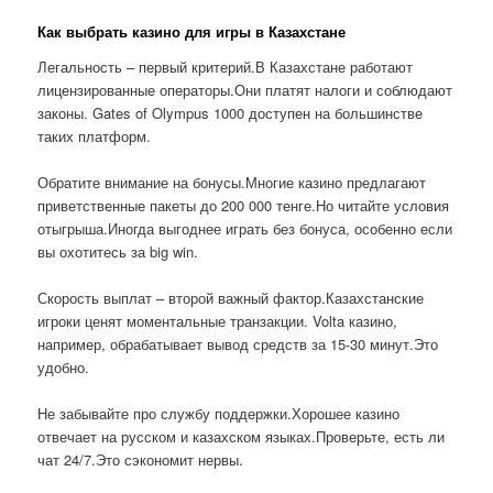
Как выбрать казино для игры в Казахстане
Легальность – первый критерий.В Казахстане работают
лицензированные операторы.Они платят налоги и соблюдают
законы. Gates of Olympus 1000 доступен на большинстве
таких платформ.
Обратите внимание на бонусы.Многие казино предлагают
приветственные пакеты до 200 000 тенге.Но читайте условия
отыгрыша.Иногда выгоднее играть без бонуса, особенно если
вы охотитесь за big win.
Скорость выплат – второй важный фактор.Казахстанские
игроки ценят моментальные транзакции. Volta казино,
например, обрабатывает вывод средств за 15-30 минут.Это
удобно.
Не забывайте про службу поддержки.Хорошее казино
отвечает на русском и казахском языках.Проверьте, есть ли
чат 24/7.Это сэкономит нервы.