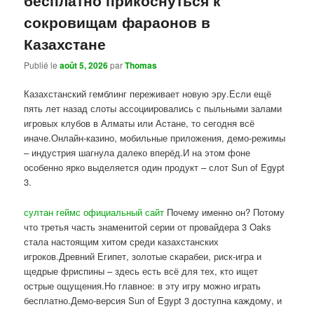
сокровищам фараонов в
Казахстане
Publié le
août 5, 2026
par
Thomas
Казахстанский гемблинг переживает новую эру.Если ещё
пять лет назад слоты ассоциировались с пыльными залами
игровых клубов в Алматы или Астане, то сегодня всё
иначе.Онлайн-казино, мобильные приложения, демо-режимы
– индустрия шагнула далеко вперёд.И на этом фоне
особенно ярко выделяется один продукт – слот Sun of Egypt
3.
султан геймс официальный сайт
Почему именно он? Потому
что третья часть знаменитой серии от провайдера 3 Oaks
стала настоящим хитом среди казахстанских
игроков.Древний Египет, золотые скарабеи, риск-игра и
щедрые фриспины – здесь есть всё для тех, кто ищет
острые ощущения.Но главное: в эту игру можно играть
бесплатно.Демо-версия Sun of Egypt 3 доступна каждому, и