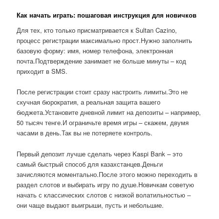
Как начать играть: пошаговая инструкция для новичков
Для тех, кто только присматривается к Sultan Cazino,
процесс регистрации максимально прост.Нужно заполнить
базовую форму: имя, номер телефона, электронная
почта.Подтверждение занимает не больше минуты – код
приходит в SMS.
После регистрации стоит сразу настроить лимиты.Это не
скучная бюрократия, а реальная защита вашего
бюджета.Установите дневной лимит на депозиты – например,
50 тысяч тенге.И ограничьте время игры – скажем, двумя
часами в день.Так вы не потеряете контроль.
Первый депозит лучше сделать через Kaspi Bank – это
самый быстрый способ для казахстанцев.Деньги
зачисляются моментально.После этого можно переходить в
раздел слотов и выбирать игру по душе.Новичкам советую
начать с классических слотов с низкой волатильностью –
они чаще выдают выигрыши, пусть и небольшие.