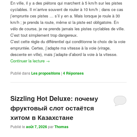
En ville, il y a des piétons qui marchent à 5 km/h sur les pistes
cyclables. Il m’arrive souvent de rouler à 10 km/h ; dans ce cas
j’emprunte ces pistes … s’il y en a. Mais lorsque je roule à 30
km/h ; je prends la route, même si la piste est obligatoire. En
vélo de course, je ne prends jamais les pistes cyclables de ville.
C’est tout simplement trop dangereux.
C’est cette règle du différentiel qui conditionne le choix de la voie
empruntée. Certes, j’adapte ma vitesse à la voie (virage,
descente en ville), mais j’adapte d’abord la voie à la vitesse.
Continuer la lecture
→
Publié dans
Les propositions
|
4
Réponses
Sizzling Hot Deluxe: почему
фруктовый слот остаётся
хитом в Казахстане
Publié le
août 7, 2026
par
Thomas