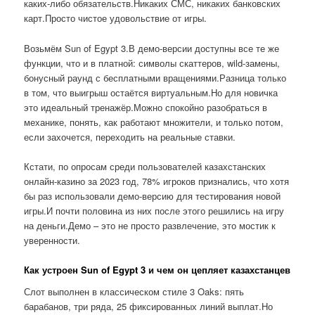
каких-либо обязательств.Никаких СМС, никаких банковских
карт.Просто чистое удовольствие от игры.
Возьмём Sun of Egypt 3.В демо-версии доступны все те же
функции, что и в платной: символы скаттеров, wild-замены,
бонусный раунд с бесплатными вращениями.Разница только
в том, что выигрыш остаётся виртуальным.Но для новичка
это идеальный тренажёр.Можно спокойно разобраться в
механике, понять, как работают множители, и только потом,
если захочется, переходить на реальные ставки.
Кстати, по опросам среди пользователей казахстанских
онлайн-казино за 2023 год, 78% игроков признались, что хотя
бы раз использовали демо-версию для тестирования новой
игры.И почти половина из них после этого решились на игру
на деньги.Демо – это не просто развлечение, это мостик к
уверенности.
Как устроен Sun of Egypt 3 и чем он цепляет казахстанцев
Слот выполнен в классическом стиле 3 Oaks: пять
барабанов, три ряда, 25 фиксированных линий выплат.Но