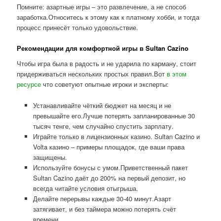
Помните: азартные игры – это развлечение, а не способ
заработка.Относитесь к этому как к платному хобби, и тогда
процесс принесёт только удовольствие.
Рекомендации для комфортной игры в Sultan Cazino
Чтобы игра была в радость и не ударила по карману, стоит
придерживаться нескольких простых правил.Вот
в этом
ресурсе
что советуют опытные игроки и эксперты:
Устанавливайте чёткий бюджет на месяц и не
превышайте его.Лучше потерять запланированные 30
тысяч тенге, чем случайно спустить зарплату.
Играйте только в лицензионных казино. Sultan Cazino и
Volta казино – примеры площадок, где ваши права
защищены.
Используйте бонусы с умом.Приветственный пакет
Sultan Cazino даёт до 200% на первый депозит, но
всегда читайте условия отыгрыша.
Делайте перерывы каждые 30-40 минут.Азарт
затягивает, и без таймера можно потерять счёт
времени.