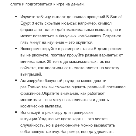
слоте и подготовиться к игре на деньги.
Изучите таблицу выплат до начала вращений.В Sun of
Egypt 3 есть скрытые нюансы: например, символ
фараона не только даёт максимальные выплаты, но и
может появляться в бонусных комбинациях.Потратьте
пять минут на изучение – это окупится.
Экспериментируйте с размером ставки.В демо-режиме
вы не рискуете, поэтому пробуйте разные варианты: от
минимальных 25 тенге до максимальных.Так вы
поймёте, как волатильность слота влияет на частоту
выигрышей.
Активируйте бонусный раунд не менее десяти
раз.Только так вы сможете оценить реальный потенциал
фриспинов.Обратите внимание, как работают
множители – они могут накапливаться и давать
космические выплаты.
Используйте риск-игру для тренировки
интуиции.Угадывание цвета карты – это чистая
случайность, но в демо-режиме можно выработать
собственную тактику.Например, всегда удваивать