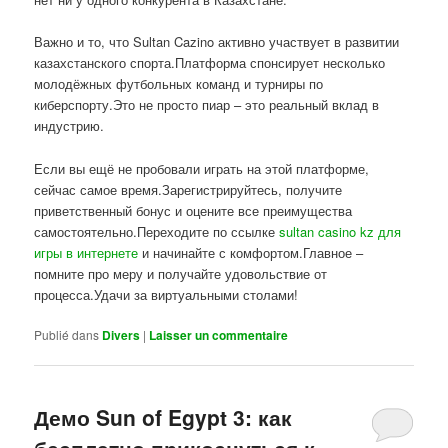
Важно и то, что Sultan Cazino активно участвует в развитии
казахстанского спорта.Платформа спонсирует несколько
молодёжных футбольных команд и турниры по
киберспорту.Это не просто пиар – это реальный вклад в
индустрию.
Если вы ещё не пробовали играть на этой платформе,
сейчас самое время.Зарегистрируйтесь, получите
приветственный бонус и оцените все преимущества
самостоятельно.Переходите по ссылке
sultan casino kz для
игры в интернете
и начинайте с комфортом.Главное –
помните про меру и получайте удовольствие от
процесса.Удачи за виртуальными столами!
Publié dans
Divers
|
Laisser un commentaire
Демо Sun of Egypt 3: как
бесплатно прикоснуться к