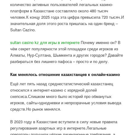
количество активных пользователей легальных казино-
платформ в Казахстане составляло около 480 тысяч
человек.К концу 2025 года эта цифра превысила 720 тысяч.И
значительная доля этого роста пришлась на один бренд –
Sultan Cazino.
sultan casino kz для игры в интернете
Почему именно он? В
чём секрет популярности этой площадки среди игроков из
Алматы, Нур-Султана, Шымкента и других городов? Давайте
разбираться без лишнего пафоса – просто и по делу.
Как менялось отношение казахстанцев к онлайн-казино
Ещё лет пять назад среднестатистический казахстанец
относился к интернет-казино с изрядной долей
скепсиса.Слишком много было историй про обманутых
игроков, сайты-однодневки и непрозрачные условия вывода
средств.Но рынок менялся.
В 2023 году в Казахстане вступили в силу новые правила
регулирования азартных игр в интернете.Легальные
операторы получили чёткие лицензионные требования, а