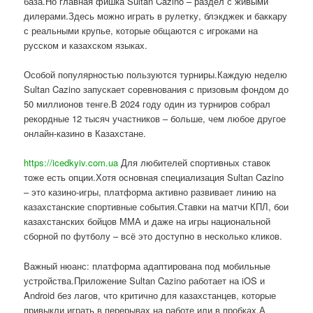
база.Но главная фишка Sultan Cazino – раздел с живыми
дилерами.Здесь можно играть в рулетку, блэкджек и баккару
с реальными крупье, которые общаются с игроками на
русском и казахском языках.
Особой популярностью пользуются турниры.Каждую неделю
Sultan Cazino запускает соревнования с призовым фондом до
50 миллионов тенге.В 2024 году один из турниров собрал
рекордные 12 тысяч участников – больше, чем любое другое
онлайн-казино в Казахстане.
https://icedkyiv.com.ua
Для любителей спортивных ставок
тоже есть опции.Хотя основная специализация Sultan Cazino
– это казино-игры, платформа активно развивает линию на
казахстанские спортивные события.Ставки на матчи КПЛ, бои
казахстанских бойцов ММА и даже на игры национальной
сборной по футболу – всё это доступно в несколько кликов.
Важный нюанс: платформа адаптирована под мобильные
устройства.Приложение Sultan Cazino работает на iOS и
Android без лагов, что критично для казахстанцев, которые
привыкли играть в перерывах на работе или в пробках.А