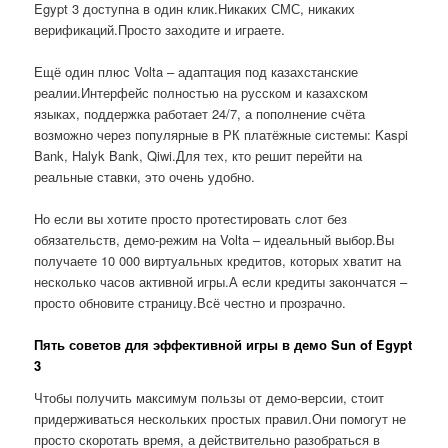
Egypt 3 доступна в один клик.Никаких СМС, никаких
верификаций.Просто заходите и играете.
Ещё один плюс Volta – адаптация под казахстанские
реалии.Интерфейс полностью на русском и казахском
языках, поддержка работает 24/7, а пополнение счёта
возможно через популярные в РК платёжные системы: Kaspi
Bank, Halyk Bank, Qiwi.Для тех, кто решит перейти на
реальные ставки, это очень удобно.
Но если вы хотите просто протестировать слот без
обязательств, демо-режим на Volta – идеальный выбор.Вы
получаете 10 000 виртуальных кредитов, которых хватит на
несколько часов активной игры.А если кредиты закончатся –
просто обновите страницу.Всё честно и прозрачно.
Пять советов для эффективной игры в демо Sun of Egypt
3
Чтобы получить максимум пользы от демо-версии, стоит
придерживаться нескольких простых правил.Они помогут не
просто скоротать время, а действительно разобраться в