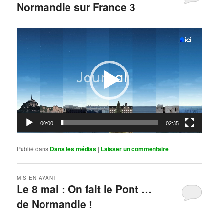
Normandie sur France 3
Publié le
mai 11, 2026
par
Steph
Lecteur
vidéo
00:00
02:35
Publié dans
Dans les médias
|
Laisser un commentaire
MIS EN AVANT
Le 8 mai : On fait le Pont …
de Normandie !