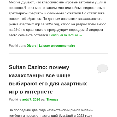
Многие думают, что классические игровые автоматы ушли в
прошлое.Что их место заняли многолинейные видеослоты с
трёхмерной графикой и сложными сюжетами.Но статистика
говорит об обратном.По данным аналитики казахстанского
рынка азартных игр за 2024 год, спрос на ретро-слоты вырос
на 23% по сравнению с предыдущим периодом.И лидером
этого сегмента остаётся
Continuer la lecture
→
Publié dans
Divers
|
Laisser un commentaire
Sultan Cazino: почему
казахстанцы всё чаще
выбирают его для азартных
игр в интернете
Publié le
août 7, 2026
par
Thomas
За последние два года казахстанский рынок онлайн-
гемблинга пережил настоящий бум.Ещё в 2023 году