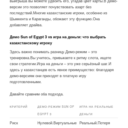
выигрыша вы можете удвоить его, угадав цвет карты.В демо-
версии это позволяет почувствовать азарт без
последствий.Многие казахстанские игроки, особенно из
Шымкента и Караганды, обожают эту функцию.Она
добавляет драйва.
Демо Sun of Egypt 3 vs игра на деньги: что выбрать
казахстанскому игроку
Здесь важно понимать разницу.Демо-режим – это
тренировка.Вы учитесь, привыкаете к ритму слота, ищете
свои стратегии.Игра на деньги – это уже серьёзный шаг.И
здесь у казахстанцев есть явное преимущество: благодаря
демо-версиям они приходят в платную игру
подготовленными.
Давайте сравним оба подхода.
КРИТЕРИЙ
ДЕМО-РЕЖИМ SUN OF
ИГРА НА РЕАЛЬНЫЕ
EGYPT 3
ДЕНЬГИ
Риск
Нулевой.Виртуальные
Реальный.Потеря