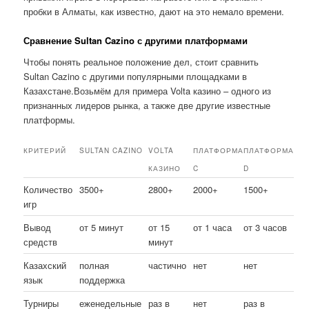
пробки в Алматы, как известно, дают на это немало времени.
Сравнение Sultan Cazino с другими платформами
Чтобы понять реальное положение дел, стоит сравнить
Sultan Cazino с другими популярными площадками в
Казахстане.Возьмём для примера Volta казино – одного из
признанных лидеров рынка, а также две другие известные
платформы.
КРИТЕРИЙ
SULTAN CAZINO
VOLTA
ПЛАТФОРМА
ПЛАТФОРМА
КАЗИНО
C
D
Количество
3500+
2800+
2000+
1500+
игр
Вывод
от 5 минут
от 15
от 1 часа
от 3 часов
средств
минут
Казахский
полная
частично
нет
нет
язык
поддержка
Турниры
еженедельные
раз в
нет
раз в