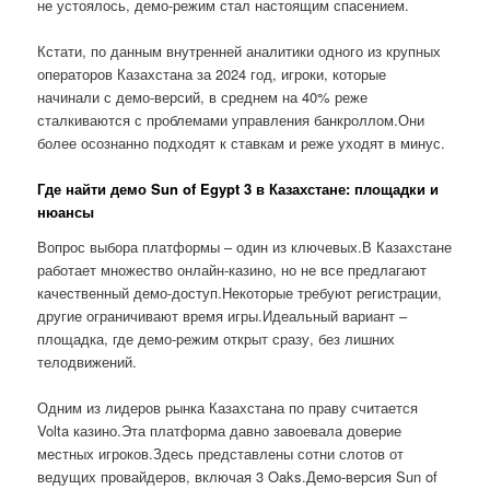
не устоялось, демо-режим стал настоящим спасением.
Кстати, по данным внутренней аналитики одного из крупных
операторов Казахстана за 2024 год, игроки, которые
начинали с демо-версий, в среднем на 40% реже
сталкиваются с проблемами управления банкроллом.Они
более осознанно подходят к ставкам и реже уходят в минус.
Где найти демо Sun of Egypt 3 в Казахстане: площадки и
нюансы
Вопрос выбора платформы – один из ключевых.В Казахстане
работает множество онлайн-казино, но не все предлагают
качественный демо-доступ.Некоторые требуют регистрации,
другие ограничивают время игры.Идеальный вариант –
площадка, где демо-режим открыт сразу, без лишних
телодвижений.
Одним из лидеров рынка Казахстана по праву считается
Volta казино.Эта платформа давно завоевала доверие
местных игроков.Здесь представлены сотни слотов от
ведущих провайдеров, включая 3 Oaks.Демо-версия Sun of