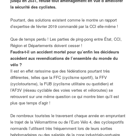
jusqu’en 2031, refuse tout aménagement en vue d’améliorer
la sécurité des cyclistes.
Pourtant, des solutions existent comme le montre un rapport
d’expertise de février 2019 commandé par la CCI elle-même !
Que de temps perdu ! Les parties de ping-pong entre État, CCI,
Région et Départements doivent cesser !
Faudra-t-il un accident mortel pour qu’enfin les décideurs
accèdent aux revendications de l’ensemble du monde du
vélo ?
Il est en effet rarissime que des fédérations pourtant très
différentes, telles que la FFC (cyclisme sportif), la FFV
(cyclotourisme), la FUB (cyclisme utilitaire ou quotidien) et
l’AF3V (réseau cyclable des voies vertes et véloroutes) se
retrouvent sur une même question ce qui montre bien qu’il est
plus que temps d’agir !
De nombreux touristes le traversent chaque année en empruntant
le trajet de la Vélomaritime ou de l’Euro Vélo 4, des cyclosportifs
normands l’utilisent très fréquemment lors de leurs sorties
hebdomadaires ou des salariés de la zone industrialo-portuaire