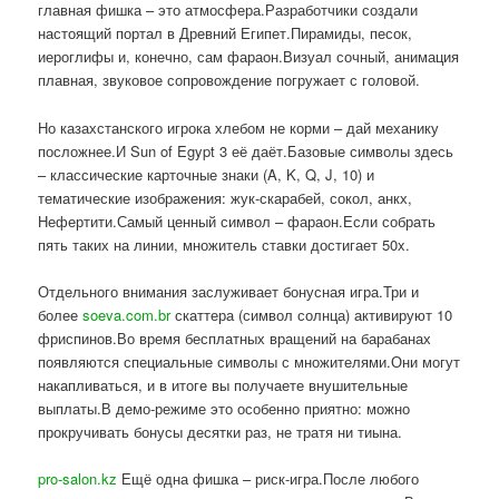
главная фишка – это атмосфера.Разработчики создали
настоящий портал в Древний Египет.Пирамиды, песок,
иероглифы и, конечно, сам фараон.Визуал сочный, анимация
плавная, звуковое сопровождение погружает с головой.
Но казахстанского игрока хлебом не корми – дай механику
посложнее.И Sun of Egypt 3 её даёт.Базовые символы здесь
– классические карточные знаки (A, K, Q, J, 10) и
тематические изображения: жук-скарабей, сокол, анкх,
Нефертити.Самый ценный символ – фараон.Если собрать
пять таких на линии, множитель ставки достигает 50x.
Отдельного внимания заслуживает бонусная игра.Три и
более
soeva.com.br
скаттера (символ солнца) активируют 10
фриспинов.Во время бесплатных вращений на барабанах
появляются специальные символы с множителями.Они могут
накапливаться, и в итоге вы получаете внушительные
выплаты.В демо-режиме это особенно приятно: можно
прокручивать бонусы десятки раз, не тратя ни тиына.
pro-salon.kz
Ещё одна фишка – риск-игра.После любого