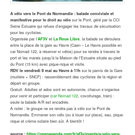
A vélo vers le Pont de Normandie : balade conviviale et
manifestive
pour le droit au vélo
sur le Pont, géré par la CCI
Seine Estuaire qui refuse d’engager les travaux de sécurisation
pour les cyclistes.
Organisée par l’
AF3V
et
La Roue Libre
, la balade se déroulera
entre la place de la gare au Havre (Caen – Le Havre possible en
car Nomad 122, à réserver si vélos) pour se rendre à travers le
port et les marais jusqu’à la Maison de l’Estuaire située au pied
du Pont (15 km) avec pique-nique et visite.
RDV le vendredi 8 mai au Havre à 11h
sur le parvis de la Gare
(routière + SNCF) : rassemblement des cyclistes de la région et
départ en groupe.
Gratuit. Adultes et ados sont en autonomie, chacun s’organise
pour venir et participer (
car Nomad 122
, covoiturage, train) :
seule la balade A/R est encadrée.
A noter : le groupe ne se rendra pas à vélo sur le Pont de
Normandie. Emmener son vélo (ou à louer sur place), eau, pique-
nique et crème solaire bien sûr. A bientôt !
source :
https://openagenda.com/fr/af3v/events/a-velo-vers-