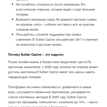
Не пытайтесь отыграться после проигрыша.Это
классическая ловушка, которая ведёт к ещё большим
потерям.
Выводите выигрыши сразу.Не держите крупные суммы
на игровом счёте – соблазн поставить всё на красное
слишком велик.
Пользуйтесь службой поддержки при любых
сомнениях.В Sultan Cazino она работает 24/7 и отвечает
на казахском и русском языках.
Почему Sultan Cazino – это надолго
Рынок онлайн-казино в Казахстане продолжает расти.По
прогнозам аналитиков, к 2026 году количество игроков может
достичь миллиона.И Sultan Cazino имеет все шансы занять
лидирующую позицию.
Платформа постоянно обновляется: добавляются новые
игры, улучшается мобильное приложение, расширяется
список платёжных методов.В 2025 году Sultan Cazino
запустил программу лояльности с кэшбэком до 15% – такого
нет ни у одного конкурента в Казахстане.