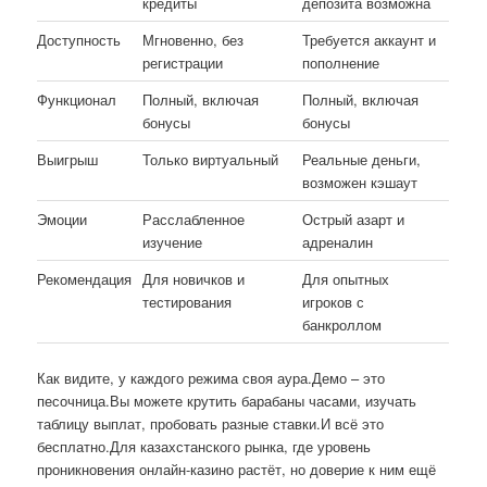
кредиты
депозита возможна
Доступность
Мгновенно, без
Требуется аккаунт и
регистрации
пополнение
Функционал
Полный, включая
Полный, включая
бонусы
бонусы
Выигрыш
Только виртуальный
Реальные деньги,
возможен кэшаут
Эмоции
Расслабленное
Острый азарт и
изучение
адреналин
Рекомендация
Для новичков и
Для опытных
тестирования
игроков с
банкроллом
Как видите, у каждого режима своя аура.Демо – это
песочница.Вы можете крутить барабаны часами, изучать
таблицу выплат, пробовать разные ставки.И всё это
бесплатно.Для казахстанского рынка, где уровень
проникновения онлайн-казино растёт, но доверие к ним ещё