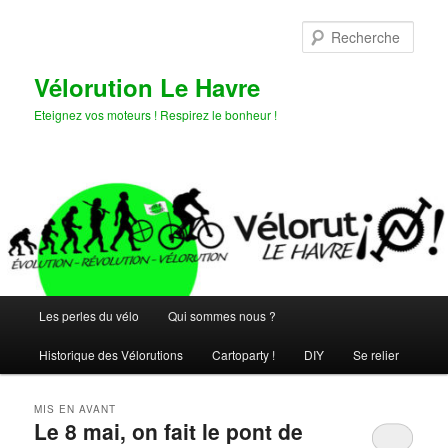
Aller
Aller
au
au
Rech
contenu
contenu
principal
secondaire
Vélorution Le Havre
Eteignez vos moteurs ! Respirez le bonheur !
Menu
Les perles du vélo
Qui sommes nous ?
principal
Historique des Vélorutions
Cartoparty !
DIY
Se relier
MIS EN AVANT
Le 8 mai, on fait le pont de