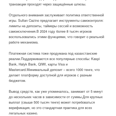
транзакции проходят через защищённые шлюзы.
Отдельного внимания заслуживает политика ответственной
игры. Sultan Cazino предлагает инструменты самоконтроля:
лимиты на депозиты, таймеры сессий и возможность
самоисключения.В 2024 году более 8 тысяч игроков
воспользовались этими функциями, что говорит о реальной
работе механизма.
Платежная система тоже продумана под казахстанские
реалии.Поддерживаются все популярные способы: Kaspi
Bank, Halyk Bank, QIWI, карты Visa и
Mastercard.Минимальный депозит – всего 1000 тенге, что
делает платформу доступной для игроков с разным
бюджетом.
Вывод средств, как уже упоминалось, занимает от 5 минут
до нескольких часов в зависимости от суммы.Для крупных
выплат (свыше 500 тысяч тенге) может потребоваться
верификация, но это стандартная практика для всех
легальных казино.