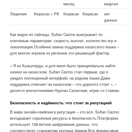
месяц
квартал
Лицензия
Кюрасао + РК
Кюрасао
Кюрасао
нет
данных
Как видно из таблицы, Sultan Cazino выигрывает по
ключевым параметрам: скорость выплат, количество игр и
локализация.Особенно важна поддержка казахского языка –
для многих игроков из регионов это решающий фактор.
« Я из Кызылорды, и для меня было принципиально найти
казино на казахском. Sultan Cazino стал первым, где я
увидел полноценный интерфейс на родном языке.Даже
поддержка отвечает на казахском – это дорогого стоит », –
делится впечатлениями Нурлан Сагинтаев, игрок со стажем.
Безопасность и надёжность: что стоит за репутацией
В мире онлайн-гемблинга репутация – это всё. Sultan Cazino
вкладывает серьёзные ресурсы в безопасность.Платформа
использует 128-битное шифрование данных, что
соответствует стандартам крупных банков.Все финансовые