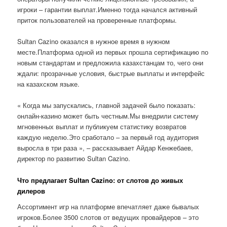
игроки – гарантии выплат.Именно тогда начался активный
приток пользователей на проверенные платформы.
Sultan Cazino оказался в нужное время в нужном
месте.Платформа одной из первых прошла сертификацию по
новым стандартам и предложила казахстанцам то, чего они
ждали: прозрачные условия, быстрые выплаты и интерфейс
на казахском языке.
« Когда мы запускались, главной задачей было показать:
онлайн-казино может быть честным.Мы внедрили систему
мгновенных выплат и публикуем статистику возвратов
каждую неделю.Это сработало – за первый год аудитория
выросла в три раза », – рассказывает Айдар Кенжебаев,
директор по развитию Sultan Cazino.
Что предлагает Sultan Cazino: от слотов до живых
дилеров
Ассортимент игр на платформе впечатляет даже бывалых
игроков.Более 3500 слотов от ведущих провайдеров – это