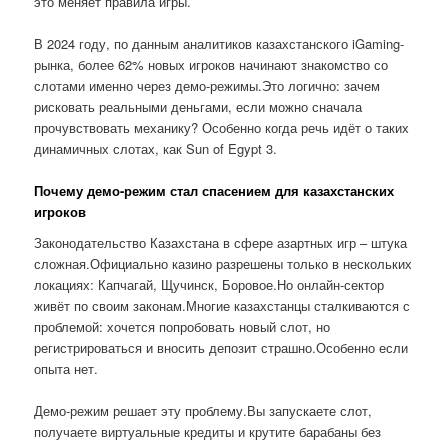
это меняет правила игры.
В 2024 году, по данным аналитиков казахстанского iGaming-
рынка, более 62% новых игроков начинают знакомство со
слотами именно через демо-режимы.Это логично: зачем
рисковать реальными деньгами, если можно сначала
прочувствовать механику? Особенно когда речь идёт о таких
динамичных слотах, как Sun of Egypt 3.
Почему демо-режим стал спасением для казахстанских
игроков
Законодательство Казахстана в сфере азартных игр – штука
сложная.Официально казино разрешены только в нескольких
локациях: Капчагай, Щучинск, Боровое.Но онлайн-сектор
живёт по своим законам.Многие казахстанцы сталкиваются с
проблемой: хочется попробовать новый слот, но
регистрироваться и вносить депозит страшно.Особенно если
опыта нет.
Демо-режим решает эту проблему.Вы запускаете слот,
получаете виртуальные кредиты и крутите барабаны без