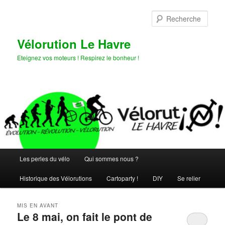
Aller
Aller
au
au
Rech
contenu
contenu
principal
secondaire
Vélorution Le Havre
Eteignez vos moteurs ! Respirez le bonheur !
Menu
Les perles du vélo
Qui sommes nous ?
principal
Historique des Vélorutions
Cartoparty !
DIY
Se relier
MIS EN AVANT
Le 8 mai, on fait le pont de