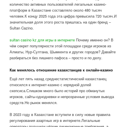
количество активных пользователей легальных казино-
платформ в Казахстане составляло около 480 тысяч
человек.К концу 2025 года эта цифра превысила 720 тысяч.И
значительная доля этого роста пришлась на один бренд –
Sultan Cazino.
sultan casino kz для игры в интернете
Почему именно он? В
чём секрет популярности этой площадки среди игроков из
Алматы, Нур-Султана, Шымкента и других городов? Давайте
разбираться без лишнего пафоса – просто и по делу.
Как менялось отношение казахстанцев к онлайн-казино
Ещё лет пять назад среднестатистический казахстанец
относился к интернет-казино с изрядной долей
скепсиса.Слишком много было историй про обманутых
игроков, сайты-однодневки и непрозрачные условия вывода
средств.Но рынок менялся.
В 2023 году в Казахстане вступили в силу новые правила
регулирования азартных игр в интернете.Легальные
операторы получили чёткие лицензионные требования, а