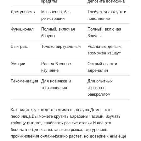
кредиты
депозита возможна
Доступность
Мгновенно, без
Требуется аккаунт и
регистрации
пополнение
Функционал
Полный, включая
Полный, включая
бонусы
бонусы
Выигрыш
Только виртуальный
Реальные деньги,
возможен кэшаут
Эмоции
Расслабленное
Острый азарт и
изучение
адреналин
Рекомендация
Для новичков и
Для опытных
тестирования
игроков с
банкроллом
Как видите, у каждого режима своя аура.Демо – это
песочница.Вы можете крутить барабаны часами, изучать
таблицу выплат, пробовать разные ставки.И всё это
бесплатно.Для казахстанского рынка, где уровень
проникновения онлайн-казино растёт, но доверие к ним ещё