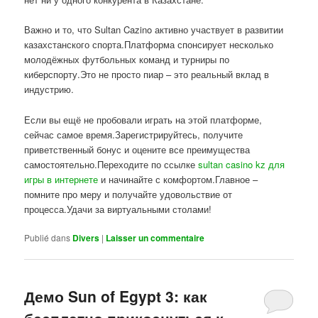
Важно и то, что Sultan Cazino активно участвует в развитии
казахстанского спорта.Платформа спонсирует несколько
молодёжных футбольных команд и турниры по
киберспорту.Это не просто пиар – это реальный вклад в
индустрию.
Если вы ещё не пробовали играть на этой платформе,
сейчас самое время.Зарегистрируйтесь, получите
приветственный бонус и оцените все преимущества
самостоятельно.Переходите по ссылке
sultan casino kz для
игры в интернете
и начинайте с комфортом.Главное –
помните про меру и получайте удовольствие от
процесса.Удачи за виртуальными столами!
Publié dans
Divers
|
Laisser un commentaire
Демо Sun of Egypt 3: как
бесплатно прикоснуться к