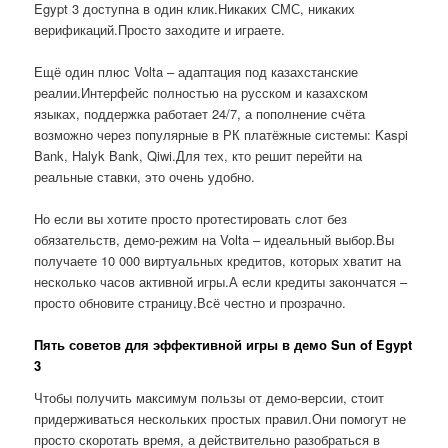
Egypt 3 доступна в один клик.Никаких СМС, никаких
верификаций.Просто заходите и играете.
Ещё один плюс Volta – адаптация под казахстанские
реалии.Интерфейс полностью на русском и казахском
языках, поддержка работает 24/7, а пополнение счёта
возможно через популярные в РК платёжные системы: Kaspi
Bank, Halyk Bank, Qiwi.Для тех, кто решит перейти на
реальные ставки, это очень удобно.
Но если вы хотите просто протестировать слот без
обязательств, демо-режим на Volta – идеальный выбор.Вы
получаете 10 000 виртуальных кредитов, которых хватит на
несколько часов активной игры.А если кредиты закончатся –
просто обновите страницу.Всё честно и прозрачно.
Пять советов для эффективной игры в демо Sun of Egypt
3
Чтобы получить максимум пользы от демо-версии, стоит
придерживаться нескольких простых правил.Они помогут не
просто скоротать время, а действительно разобраться в