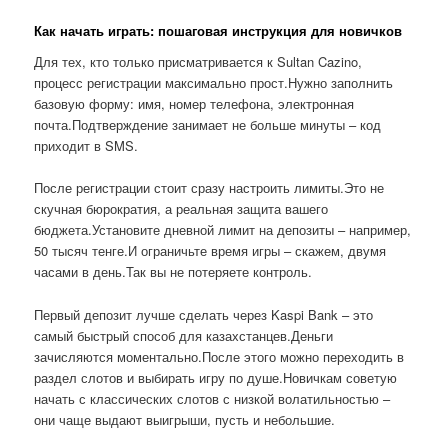
Как начать играть: пошаговая инструкция для новичков
Для тех, кто только присматривается к Sultan Cazino,
процесс регистрации максимально прост.Нужно заполнить
базовую форму: имя, номер телефона, электронная
почта.Подтверждение занимает не больше минуты – код
приходит в SMS.
После регистрации стоит сразу настроить лимиты.Это не
скучная бюрократия, а реальная защита вашего
бюджета.Установите дневной лимит на депозиты – например,
50 тысяч тенге.И ограничьте время игры – скажем, двумя
часами в день.Так вы не потеряете контроль.
Первый депозит лучше сделать через Kaspi Bank – это
самый быстрый способ для казахстанцев.Деньги
зачисляются моментально.После этого можно переходить в
раздел слотов и выбирать игру по душе.Новичкам советую
начать с классических слотов с низкой волатильностью –
они чаще выдают выигрыши, пусть и небольшие.