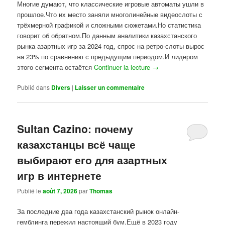
Многие думают, что классические игровые автоматы ушли в
прошлое.Что их место заняли многолинейные видеослоты с
трёхмерной графикой и сложными сюжетами.Но статистика
говорит об обратном.По данным аналитики казахстанского
рынка азартных игр за 2024 год, спрос на ретро-слоты вырос
на 23% по сравнению с предыдущим периодом.И лидером
этого сегмента остаётся
Continuer la lecture
→
Publié dans
Divers
|
Laisser un commentaire
Sultan Cazino: почему
казахстанцы всё чаще
выбирают его для азартных
игр в интернете
Publié le
août 7, 2026
par
Thomas
За последние два года казахстанский рынок онлайн-
гемблинга пережил настоящий бум.Ещё в 2023 году