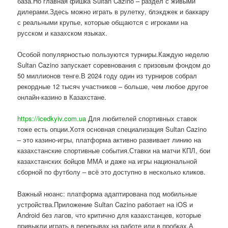
база.Но главная фишка Sultan Cazino – раздел с живыми
дилерами.Здесь можно играть в рулетку, блэкджек и баккару
с реальными крупье, которые общаются с игроками на
русском и казахском языках.
Особой популярностью пользуются турниры.Каждую неделю
Sultan Cazino запускает соревнования с призовым фондом до
50 миллионов тенге.В 2024 году один из турниров собрал
рекордные 12 тысяч участников – больше, чем любое другое
онлайн-казино в Казахстане.
https://icedkyiv.com.ua
Для любителей спортивных ставок
тоже есть опции.Хотя основная специализация Sultan Cazino
– это казино-игры, платформа активно развивает линию на
казахстанские спортивные события.Ставки на матчи КПЛ, бои
казахстанских бойцов ММА и даже на игры национальной
сборной по футболу – всё это доступно в несколько кликов.
Важный нюанс: платформа адаптирована под мобильные
устройства.Приложение Sultan Cazino работает на iOS и
Android без лагов, что критично для казахстанцев, которые
привыкли играть в перерывах на работе или в пробках.А