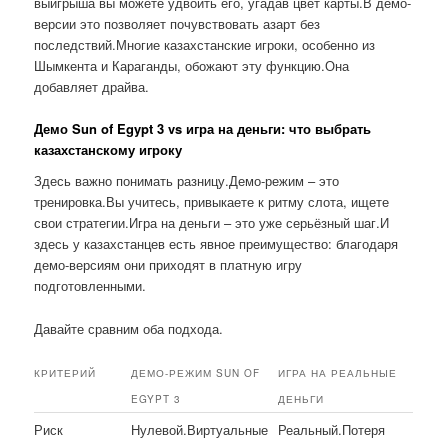
выигрыша вы можете удвоить его, угадав цвет карты.В демо-
версии это позволяет почувствовать азарт без
последствий.Многие казахстанские игроки, особенно из
Шымкента и Караганды, обожают эту функцию.Она
добавляет драйва.
Демо Sun of Egypt 3 vs игра на деньги: что выбрать
казахстанскому игроку
Здесь важно понимать разницу.Демо-режим – это
тренировка.Вы учитесь, привыкаете к ритму слота, ищете
свои стратегии.Игра на деньги – это уже серьёзный шаг.И
здесь у казахстанцев есть явное преимущество: благодаря
демо-версиям они приходят в платную игру
подготовленными.
Давайте сравним оба подхода.
КРИТЕРИЙ
ДЕМО-РЕЖИМ SUN OF
ИГРА НА РЕАЛЬНЫЕ
EGYPT 3
ДЕНЬГИ
Риск
Нулевой.Виртуальные
Реальный.Потеря