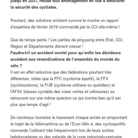
jusqu’en 2031, refuse tout aménagement en vue d’améliorer
la sécurité des cyclistes.
Pourtant, des solutions existent comme le montre un rapport
d’expertise de février 2019 commandé par la CCI elle-même !
Que de temps perdu ! Les parties de ping-pong entre État, CCI,
Région et Départements doivent cesser !
Faudra-t-il un accident mortel pour qu’enfin les décideurs
accèdent aux revendications de l’ensemble du monde du
vélo ?
Il est en effet rarissime que des fédérations pourtant très
différentes, telles que la FFC (cyclisme sportif), la FFV
(cyclotourisme), la FUB (cyclisme utilitaire ou quotidien) et
l’AF3V (réseau cyclable des voies vertes et véloroutes) se
retrouvent sur une même question ce qui montre bien qu’il est
plus que temps d’agir !
De nombreux touristes le traversent chaque année en empruntant
le trajet de la Vélomaritime ou de l’Euro Vélo 4, des cyclosportifs
normands l’utilisent très fréquemment lors de leurs sorties
hebdomadaires ou des salariés de la zone industrialo-portuaire