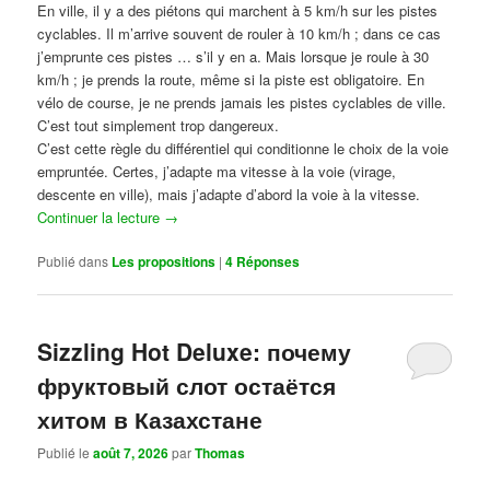
En ville, il y a des piétons qui marchent à 5 km/h sur les pistes
cyclables. Il m’arrive souvent de rouler à 10 km/h ; dans ce cas
j’emprunte ces pistes … s’il y en a. Mais lorsque je roule à 30
km/h ; je prends la route, même si la piste est obligatoire. En
vélo de course, je ne prends jamais les pistes cyclables de ville.
C’est tout simplement trop dangereux.
C’est cette règle du différentiel qui conditionne le choix de la voie
empruntée. Certes, j’adapte ma vitesse à la voie (virage,
descente en ville), mais j’adapte d’abord la voie à la vitesse.
Continuer la lecture
→
Publié dans
Les propositions
|
4
Réponses
Sizzling Hot Deluxe: почему
фруктовый слот остаётся
хитом в Казахстане
Publié le
août 7, 2026
par
Thomas