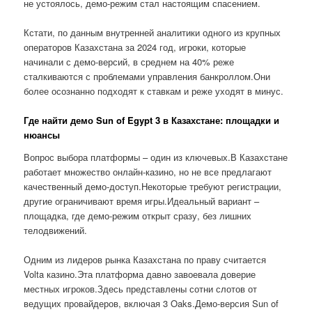
не устоялось, демо-режим стал настоящим спасением.
Кстати, по данным внутренней аналитики одного из крупных
операторов Казахстана за 2024 год, игроки, которые
начинали с демо-версий, в среднем на 40% реже
сталкиваются с проблемами управления банкроллом.Они
более осознанно подходят к ставкам и реже уходят в минус.
Где найти демо Sun of Egypt 3 в Казахстане: площадки и
нюансы
Вопрос выбора платформы – один из ключевых.В Казахстане
работает множество онлайн-казино, но не все предлагают
качественный демо-доступ.Некоторые требуют регистрации,
другие ограничивают время игры.Идеальный вариант –
площадка, где демо-режим открыт сразу, без лишних
телодвижений.
Одним из лидеров рынка Казахстана по праву считается
Volta казино.Эта платформа давно завоевала доверие
местных игроков.Здесь представлены сотни слотов от
ведущих провайдеров, включая 3 Oaks.Демо-версия Sun of