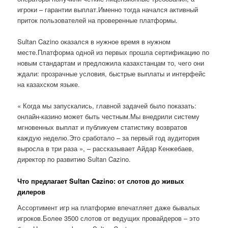
игроки – гарантии выплат.Именно тогда начался активный
приток пользователей на проверенные платформы.
Sultan Cazino оказался в нужное время в нужном
месте.Платформа одной из первых прошла сертификацию по
новым стандартам и предложила казахстанцам то, чего они
ждали: прозрачные условия, быстрые выплаты и интерфейс
на казахском языке.
« Когда мы запускались, главной задачей было показать:
онлайн-казино может быть честным.Мы внедрили систему
мгновенных выплат и публикуем статистику возвратов
каждую неделю.Это сработало – за первый год аудитория
выросла в три раза », – рассказывает Айдар Кенжебаев,
директор по развитию Sultan Cazino.
Что предлагает Sultan Cazino: от слотов до живых
дилеров
Ассортимент игр на платформе впечатляет даже бывалых
игроков.Более 3500 слотов от ведущих провайдеров – это