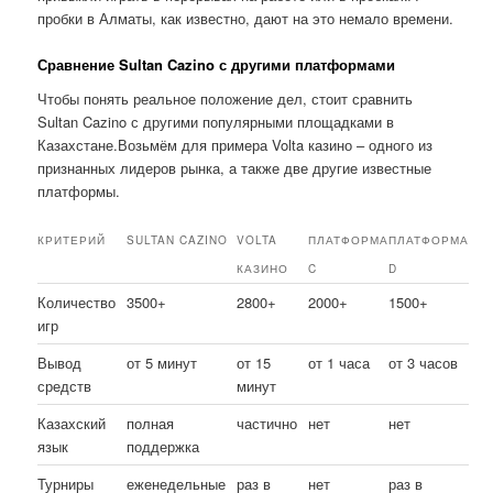
пробки в Алматы, как известно, дают на это немало времени.
Сравнение Sultan Cazino с другими платформами
Чтобы понять реальное положение дел, стоит сравнить
Sultan Cazino с другими популярными площадками в
Казахстане.Возьмём для примера Volta казино – одного из
признанных лидеров рынка, а также две другие известные
платформы.
КРИТЕРИЙ
SULTAN CAZINO
VOLTA
ПЛАТФОРМА
ПЛАТФОРМА
КАЗИНО
C
D
Количество
3500+
2800+
2000+
1500+
игр
Вывод
от 5 минут
от 15
от 1 часа
от 3 часов
средств
минут
Казахский
полная
частично
нет
нет
язык
поддержка
Турниры
еженедельные
раз в
нет
раз в