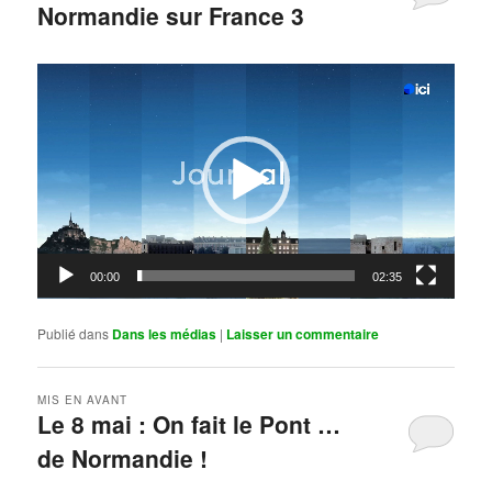
Normandie sur France 3
Publié le
mai 11, 2026
par
Steph
Lecteur
vidéo
00:00
02:35
Publié dans
Dans les médias
|
Laisser un commentaire
MIS EN AVANT
Le 8 mai : On fait le Pont …
de Normandie !