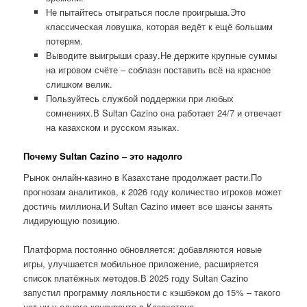
Не пытайтесь отыграться после проигрыша.Это
классическая ловушка, которая ведёт к ещё большим
потерям.
Выводите выигрыши сразу.Не держите крупные суммы
на игровом счёте – соблазн поставить всё на красное
слишком велик.
Пользуйтесь службой поддержки при любых
сомнениях.В Sultan Cazino она работает 24/7 и отвечает
на казахском и русском языках.
Почему Sultan Cazino – это надолго
Рынок онлайн-казино в Казахстане продолжает расти.По
прогнозам аналитиков, к 2026 году количество игроков может
достичь миллиона.И Sultan Cazino имеет все шансы занять
лидирующую позицию.
Платформа постоянно обновляется: добавляются новые
игры, улучшается мобильное приложение, расширяется
список платёжных методов.В 2025 году Sultan Cazino
запустил программу лояльности с кэшбэком до 15% – такого
нет ни у одного конкурента в Казахстане.