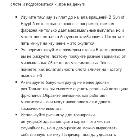
слоте и подготовиться к игре на деньги.
Изучите таблицу выплат до начала вращений.В Sun of
Egypt 3 есть скрытые нюансы: например, символ
фараона не только даёт максимальные выплаты, но и
может появляться в бонусных комбинациях.Потратьте
пять минут на изучение – это окупится.
Экспериментируйте с размером ставки.В демо-режиме
вы не рискуете, поэтому пробуйте разные варианты: от
минимальных 25 тенге до максимальных.Так вы
поймёте, как волатильность слота влияет на частоту
выигрышей.
Активируйте бонусный раунд не менее десяти
раз.Только так вы сможете оценить реальный потенциал
фриспинов.Обратите внимание, как работают
множители – они могут накапливаться и давать
космические выплаты.
Используйте риск-игру для тренировки
интуиции.Угадывание цвета карты – это чистая
случайность, но в демо-режиме можно выработать
собственную тактику.Например, всегда удваивать