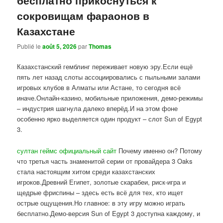
сокровищам фараонов в
Казахстане
Publié le
août 5, 2026
par
Thomas
Казахстанский гемблинг переживает новую эру.Если ещё
пять лет назад слоты ассоциировались с пыльными залами
игровых клубов в Алматы или Астане, то сегодня всё
иначе.Онлайн-казино, мобильные приложения, демо-режимы
– индустрия шагнула далеко вперёд.И на этом фоне
особенно ярко выделяется один продукт – слот Sun of Egypt
3.
султан геймс официальный сайт
Почему именно он? Потому
что третья часть знаменитой серии от провайдера 3 Oaks
стала настоящим хитом среди казахстанских
игроков.Древний Египет, золотые скарабеи, риск-игра и
щедрые фриспины – здесь есть всё для тех, кто ищет
острые ощущения.Но главное: в эту игру можно играть
бесплатно.Демо-версия Sun of Egypt 3 доступна каждому, и