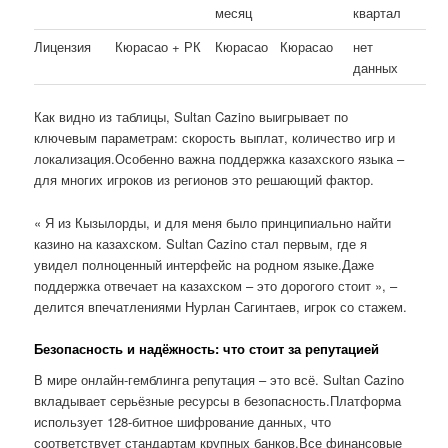
месяц
квартал
Лицензия
Кюрасао + РК
Кюрасао
Кюрасао
нет
данных
Как видно из таблицы, Sultan Cazino выигрывает по
ключевым параметрам: скорость выплат, количество игр и
локализация.Особенно важна поддержка казахского языка –
для многих игроков из регионов это решающий фактор.
« Я из Кызылорды, и для меня было принципиально найти
казино на казахском. Sultan Cazino стал первым, где я
увидел полноценный интерфейс на родном языке.Даже
поддержка отвечает на казахском – это дорогого стоит », –
делится впечатлениями Нурлан Сагинтаев, игрок со стажем.
Безопасность и надёжность: что стоит за репутацией
В мире онлайн-гемблинга репутация – это всё. Sultan Cazino
вкладывает серьёзные ресурсы в безопасность.Платформа
использует 128-битное шифрование данных, что
соответствует стандартам крупных банков.Все финансовые