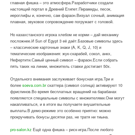
главная фишка – это атмосфера.Разработчики создали
настоящий портал в Древний Египет.Пирамиды, песок,
иероглифы и, конечно, сам фараон.Визуал сочный, анимация
плавная, звуковое сопровождение погружает с головой.
Но казахстанского игрока хлебом не корми – дай механику
посложнее.И Sun of Egypt 3 её даёт.Базовые символы здесь
– классические карточные знаки (A, K, Q, J, 10) и
тематические изображения: жук-скарабей, сокол, анкх,
Нефертити.Самый ценный символ – фараон.Если собрать
пять таких на линии, множитель ставки достигает 50x.
Отдельного внимания заслуживает бонусная игра.Три и
более
soeva.com.br
скаттера (символ солнца) активируют 10
фриспинов.Во время бесплатных вращений на барабанах
появляются специальные символы с множителями.Они могут
накапливаться, и в итоге вы получаете внушительные
выплаты.В демо-режиме это особенно приятно: можно
прокручивать бонусы десятки раз, не тратя ни тиына.
pro-salon.kz
Ещё одна фишка – риск-игра.После любого