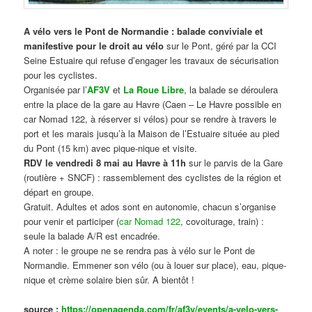
A vélo vers le Pont de Normandie : balade conviviale et
manifestive
pour le droit au vélo
sur le Pont, géré par la CCI
Seine Estuaire qui refuse d’engager les travaux de sécurisation
pour les cyclistes.
Organisée par l’
AF3V
et
La Roue Libre
, la balade se déroulera
entre la place de la gare au Havre (Caen – Le Havre possible en
car Nomad 122, à réserver si vélos) pour se rendre à travers le
port et les marais jusqu’à la Maison de l’Estuaire située au pied
du Pont (15 km) avec pique-nique et visite.
RDV le vendredi 8 mai au Havre à 11h
sur le parvis de la Gare
(routière + SNCF) : rassemblement des cyclistes de la région et
départ en groupe.
Gratuit. Adultes et ados sont en autonomie, chacun s’organise
pour venir et participer (
car Nomad 122
, covoiturage, train) :
seule la balade A/R est encadrée.
A noter : le groupe ne se rendra pas à vélo sur le Pont de
Normandie. Emmener son vélo (ou à louer sur place), eau, pique-
nique et crème solaire bien sûr. A bientôt !
source :
https://openagenda.com/fr/af3v/events/a-velo-vers-