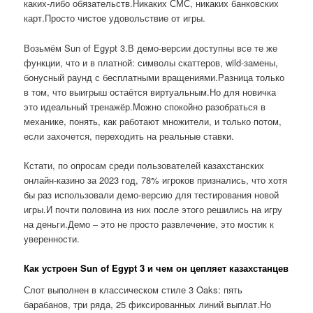
каких-либо обязательств.Никаких СМС, никаких банковских
карт.Просто чистое удовольствие от игры.
Возьмём Sun of Egypt 3.В демо-версии доступны все те же
функции, что и в платной: символы скаттеров, wild-замены,
бонусный раунд с бесплатными вращениями.Разница только
в том, что выигрыш остаётся виртуальным.Но для новичка
это идеальный тренажёр.Можно спокойно разобраться в
механике, понять, как работают множители, и только потом,
если захочется, переходить на реальные ставки.
Кстати, по опросам среди пользователей казахстанских
онлайн-казино за 2023 год, 78% игроков признались, что хотя
бы раз использовали демо-версию для тестирования новой
игры.И почти половина из них после этого решились на игру
на деньги.Демо – это не просто развлечение, это мостик к
уверенности.
Как устроен Sun of Egypt 3 и чем он цепляет казахстанцев
Слот выполнен в классическом стиле 3 Oaks: пять
барабанов, три ряда, 25 фиксированных линий выплат.Но