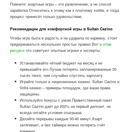
Помните: азартные игры – это развлечение, а не способ
заработка.Относитесь к этому как к платному хобби, и тогда
процесс принесёт только удовольствие.
Рекомендации для комфортной игры в Sultan Cazino
Чтобы игра была в радость и не ударила по карману, стоит
придерживаться нескольких простых правил.Вот
в этом
ресурсе
что советуют опытные игроки и эксперты:
Устанавливайте чёткий бюджет на месяц и не
превышайте его.Лучше потерять запланированные 30
тысяч тенге, чем случайно спустить зарплату.
Играйте только в лицензионных казино. Sultan Cazino и
Volta казино – примеры площадок, где ваши права
защищены.
Используйте бонусы с умом.Приветственный пакет
Sultan Cazino даёт до 200% на первый депозит, но
всегда читайте условия отыгрыша.
Делайте перерывы каждые 30-40 минут.Азарт
затягивает, и без таймера можно потерять счёт
времени.