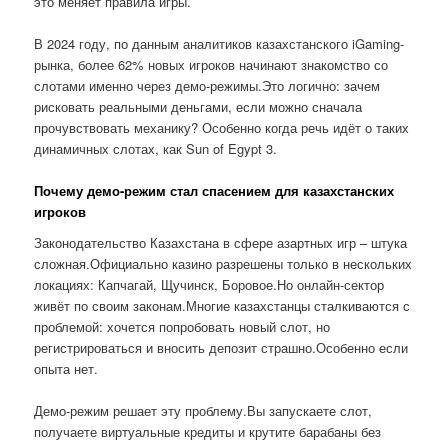
это меняет правила игры.
В 2024 году, по данным аналитиков казахстанского iGaming-
рынка, более 62% новых игроков начинают знакомство со
слотами именно через демо-режимы.Это логично: зачем
рисковать реальными деньгами, если можно сначала
прочувствовать механику? Особенно когда речь идёт о таких
динамичных слотах, как Sun of Egypt 3.
Почему демо-режим стал спасением для казахстанских
игроков
Законодательство Казахстана в сфере азартных игр – штука
сложная.Официально казино разрешены только в нескольких
локациях: Капчагай, Щучинск, Боровое.Но онлайн-сектор
живёт по своим законам.Многие казахстанцы сталкиваются с
проблемой: хочется попробовать новый слот, но
регистрироваться и вносить депозит страшно.Особенно если
опыта нет.
Демо-режим решает эту проблему.Вы запускаете слот,
получаете виртуальные кредиты и крутите барабаны без