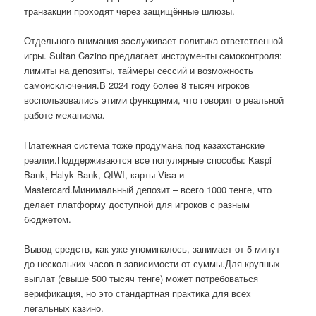
транзакции проходят через защищённые шлюзы.
Отдельного внимания заслуживает политика ответственной
игры. Sultan Cazino предлагает инструменты самоконтроля:
лимиты на депозиты, таймеры сессий и возможность
самоисключения.В 2024 году более 8 тысяч игроков
воспользовались этими функциями, что говорит о реальной
работе механизма.
Платежная система тоже продумана под казахстанские
реалии.Поддерживаются все популярные способы: Kaspi
Bank, Halyk Bank, QIWI, карты Visa и
Mastercard.Минимальный депозит – всего 1000 тенге, что
делает платформу доступной для игроков с разным
бюджетом.
Вывод средств, как уже упоминалось, занимает от 5 минут
до нескольких часов в зависимости от суммы.Для крупных
выплат (свыше 500 тысяч тенге) может потребоваться
верификация, но это стандартная практика для всех
легальных казино.