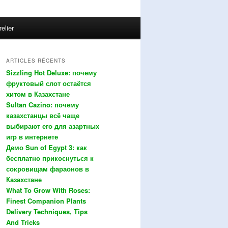
relier
ARTICLES RÉCENTS
Sizzling Hot Deluxe: почему
фруктовый слот остаётся
хитом в Казахстане
Sultan Cazino: почему
казахстанцы всё чаще
выбирают его для азартных
игр в интернете
Демо Sun of Egypt 3: как
бесплатно прикоснуться к
сокровищам фараонов в
Казахстане
What To Grow With Roses:
Finest Companion Plants
Delivery Techniques, Tips
And Tricks