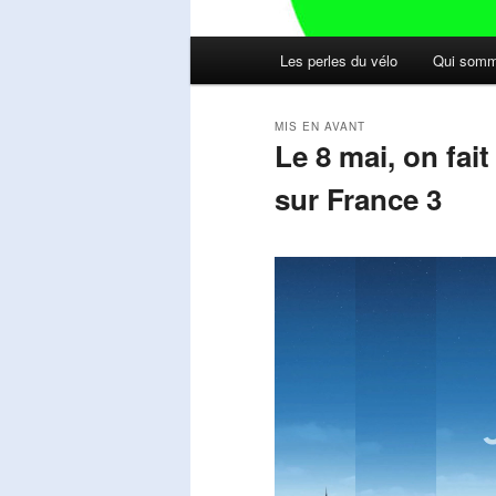
Menu
Les perles du vélo
Qui somm
principal
MIS EN AVANT
Le 8 mai, on fai
sur France 3
Publié le
mai 11, 2026
par
Steph
Lecteur
vidéo