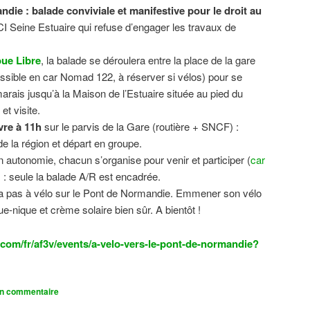
ndie : balade conviviale et manifestive
pour le droit au
CI Seine Estuaire qui refuse d’engager les travaux de
.
ue Libre
, la balade se déroulera entre la place de la gare
sible en car Nomad 122, à réserver si vélos) pour se
 marais jusqu’à la Maison de l’Estuaire située au pied du
t visite.
vre à 11h
sur le parvis de la Gare (routière + SNCF) :
 la région et départ en groupe.
n autonomie, chacun s’organise pour venir et participer (
car
n) : seule la balade A/R est encadrée.
dra pas à vélo sur le Pont de Normandie. Emmener son vélo
ue-nique et crème solaire bien sûr. A bientôt !
com/fr/af3v/events/a-velo-vers-le-pont-de-normandie?
un commentaire