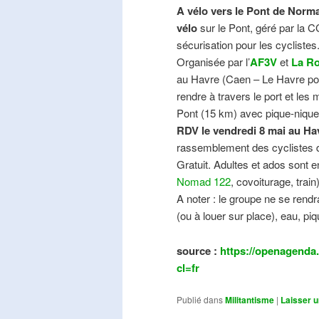
A vélo vers le Pont de Norma
vélo
sur le Pont, géré par la C
sécurisation pour les cyclistes
Organisée par l’
AF3V
et
La Ro
au Havre (Caen – Le Havre pos
rendre à travers le port et les
Pont (15 km) avec pique-nique e
RDV le vendredi 8 mai au Ha
rassemblement des cyclistes de
Gratuit. Adultes et ados sont e
Nomad 122
, covoiturage, trai
A noter : le groupe ne se ren
(ou à louer sur place), eau, piq
source :
https://openagenda.
cl=fr
Publié dans
Militantisme
|
Laisser 