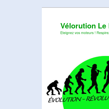
Aller
Aller
au
au
contenu
contenu
Vélorution Le
principal
secondaire
Eteignez vos moteurs ! Respire