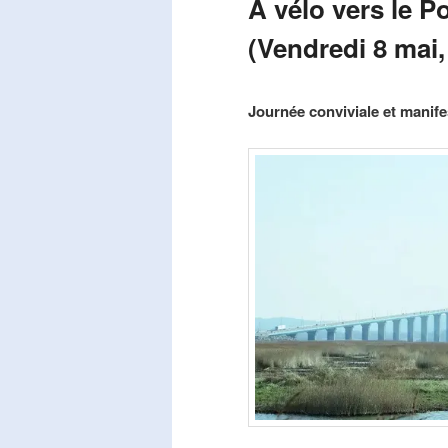
A vélo vers le P
(Vendredi 8 mai,
Publié le
mars 29, 2026
par
Steph
Journée conviviale et manifes