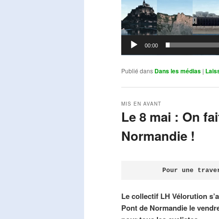
00:00
Publié dans
Dans les médias
|
Lais
MIS EN AVANT
Le 8 mai : On fa
Normandie !
Publié le
avril 18, 2026
par
Steph
Pour une trave
Le collectif LH Vélorution s’
Pont de Normandie le vendre