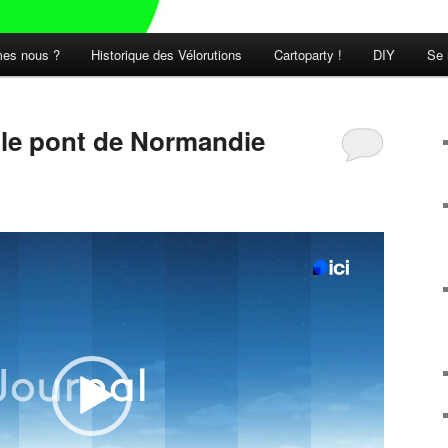
es nous ?
Historique des Vélorutions
Cartoparty !
DIY
Se 
t le pont de Normandie