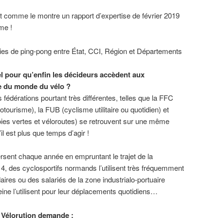
nt comme le montre un rapport d’expertise de février 2019
me !
ies de ping-pong entre État, CCI, Région et Départements
el pour qu’enfin les décideurs accèdent aux
e du monde du vélo ?
s fédérations pourtant très différentes, telles que la FFC
otourisme), la FUB (cyclisme utilitaire ou quotidien) et
oies vertes et véloroutes) se retrouvent sur une même
il est plus que temps d’agir !
rsent chaque année en empruntant le trajet de la
 4, des cyclosportifs normands l’utilisent très fréquemment
ires ou des salariés de la zone industrialo-portuaire
Seine l’utilisent pour leur déplacements quotidiens…
H Vélorution demande :