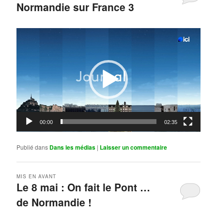
Normandie sur France 3
Publié le
mai 11, 2026
par
Steph
Lecteur
vidéo
00:00
02:35
Publié dans
Dans les médias
|
Laisser un commentaire
MIS EN AVANT
Le 8 mai : On fait le Pont …
de Normandie !