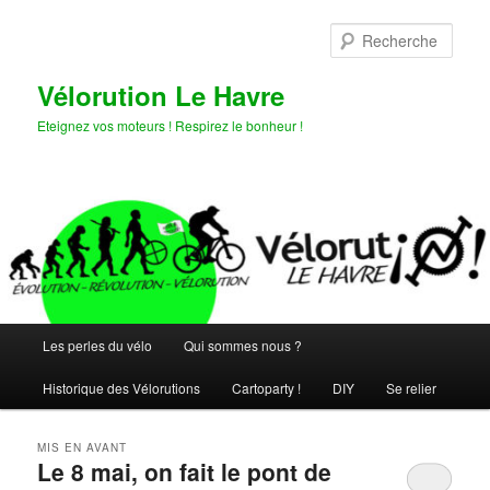
Aller
Aller
au
au
Rech
contenu
contenu
principal
secondaire
Vélorution Le Havre
Eteignez vos moteurs ! Respirez le bonheur !
Menu
Les perles du vélo
Qui sommes nous ?
principal
Historique des Vélorutions
Cartoparty !
DIY
Se relier
MIS EN AVANT
Le 8 mai, on fait le pont de