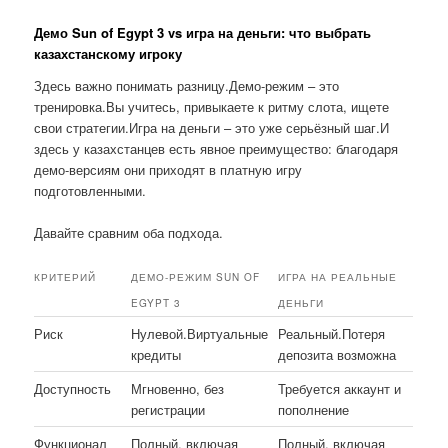
Демо Sun of Egypt 3 vs игра на деньги: что выбрать
казахстанскому игроку
Здесь важно понимать разницу.Демо-режим – это
тренировка.Вы учитесь, привыкаете к ритму слота, ищете
свои стратегии.Игра на деньги – это уже серьёзный шаг.И
здесь у казахстанцев есть явное преимущество: благодаря
демо-версиям они приходят в платную игру
подготовленными.
Давайте сравним оба подхода.
КРИТЕРИЙ
ДЕМО-РЕЖИМ SUN OF
ИГРА НА РЕАЛЬНЫЕ
EGYPT 3
ДЕНЬГИ
Риск
Нулевой.Виртуальные
Реальный.Потеря
кредиты
депозита возможна
Доступность
Мгновенно, без
Требуется аккаунт и
регистрации
пополнение
Функционал
Полный, включая
Полный, включая