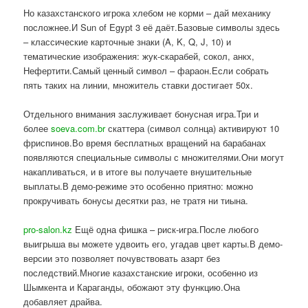
Но казахстанского игрока хлебом не корми – дай механику
посложнее.И Sun of Egypt 3 её даёт.Базовые символы здесь
– классические карточные знаки (A, K, Q, J, 10) и
тематические изображения: жук-скарабей, сокол, анкх,
Нефертити.Самый ценный символ – фараон.Если собрать
пять таких на линии, множитель ставки достигает 50x.
Отдельного внимания заслуживает бонусная игра.Три и
более
soeva.com.br
скаттера (символ солнца) активируют 10
фриспинов.Во время бесплатных вращений на барабанах
появляются специальные символы с множителями.Они могут
накапливаться, и в итоге вы получаете внушительные
выплаты.В демо-режиме это особенно приятно: можно
прокручивать бонусы десятки раз, не тратя ни тиына.
pro-salon.kz
Ещё одна фишка – риск-игра.После любого
выигрыша вы можете удвоить его, угадав цвет карты.В демо-
версии это позволяет почувствовать азарт без
последствий.Многие казахстанские игроки, особенно из
Шымкента и Караганды, обожают эту функцию.Она
добавляет драйва.