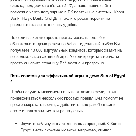
языках, поддержка работает 24/7, а пополнение счёта
возможно через популярные в РК платёжные системы: Kaspi
Bank, Halyk Bank, Qiwi.Для тех, кто решит перейти на
реальные ставки, это очень удобно.
Но если вы хотите просто протестировать слот без
обязательств, демо-режим на Volta – идеальный выбор.Вы
получаете 10 000 виртуальных кредитов, которых хватит на
несколько часов активной игры.А если кредиты закончатся –
просто обновите страницу.Всё честно и прозрачно.
Пять советов для эффективной игры в демо Sun of Egypt
3
Чтобы получить максимум пользы от демо-версии, стоит
придерживаться нескольких простых правил.Они помогут не
просто скоротать время, а действительно разобраться в
слоте и подготовиться к игре на деньги.
Изучите таблицу выплат до начала вращений.В Sun of
Egypt 3 есть скрытые нюансы: например, символ