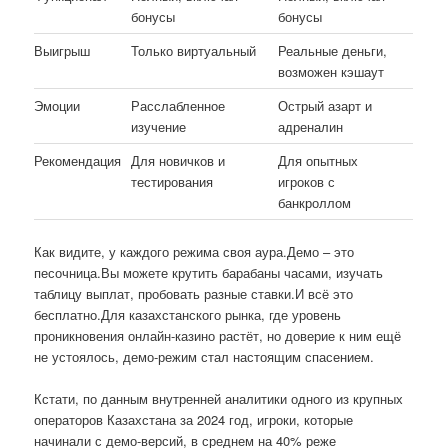
бонусы
бонусы
Выигрыш
Только виртуальный
Реальные деньги,
возможен кэшаут
Эмоции
Расслабленное
Острый азарт и
изучение
адреналин
Рекомендация
Для новичков и
Для опытных
тестирования
игроков с
банкроллом
Как видите, у каждого режима своя аура.Демо – это
песочница.Вы можете крутить барабаны часами, изучать
таблицу выплат, пробовать разные ставки.И всё это
бесплатно.Для казахстанского рынка, где уровень
проникновения онлайн-казино растёт, но доверие к ним ещё
не устоялось, демо-режим стал настоящим спасением.
Кстати, по данным внутренней аналитики одного из крупных
операторов Казахстана за 2024 год, игроки, которые
начинали с демо-версий, в среднем на 40% реже