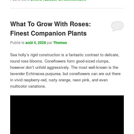
What To Grow With Roses:
Finest Companion Plants
Publié le
août 4, 2026
par
Thomas
Sea holly’s rigid construction is a fantastic contrast to delicate,
round rose blooms. Coneflowers form good-sized clumps,
however don’t unfold aggressively. The most well-known is the
lavender Echinacea purpurea, but coneflowers can are out there
in vivid raspberry-red, rusty orange, neon pink, and even
multicolor variations.