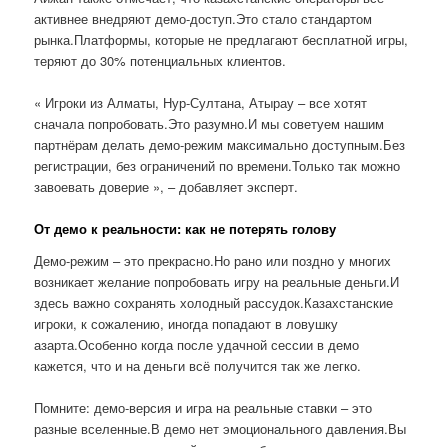
активнее внедряют демо-доступ.Это стало стандартом
рынка.Платформы, которые не предлагают бесплатной игры,
теряют до 30% потенциальных клиентов.
« Игроки из Алматы, Нур-Султана, Атырау – все хотят
сначала попробовать.Это разумно.И мы советуем нашим
партнёрам делать демо-режим максимально доступным.Без
регистрации, без ограничений по времени.Только так можно
завоевать доверие », – добавляет эксперт.
От демо к реальности: как не потерять голову
Демо-режим – это прекрасно.Но рано или поздно у многих
возникает желание попробовать игру на реальные деньги.И
здесь важно сохранять холодный рассудок.Казахстанские
игроки, к сожалению, иногда попадают в ловушку
азарта.Особенно когда после удачной сессии в демо
кажется, что и на деньги всё получится так же легко.
Помните: демо-версия и игра на реальные ставки – это
разные вселенные.В демо нет эмоционального давления.Вы