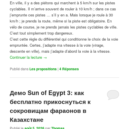
En ville, il y a des piétons qui marchent à 5 km/h sur les pistes
cyclables. Il m’arrive souvent de rouler à 10 km/h ; dans ce cas
j’emprunte ces pistes … s’il y en a. Mais lorsque je roule à 30
km/h ; je prends la route, même si la piste est obligatoire. En
vélo de course, je ne prends jamais les pistes cyclables de ville.
C’est tout simplement trop dangereux.
C’est cette règle du différentiel qui conditionne le choix de la voie
empruntée. Certes, j’adapte ma vitesse à la voie (virage,
descente en ville), mais j’adapte d’abord la voie à la vitesse.
Continuer la lecture
→
Publié dans
Les propositions
|
4
Réponses
Демо Sun of Egypt 3: как
бесплатно прикоснуться к
сокровищам фараонов в
Казахстане
Publié le
août 5, 2026
par
Thomas