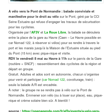
A vélo vers le Pont de Normandie : balade conviviale et
manifestive
pour le droit au vélo
sur le Pont, géré par la CCI
Seine Estuaire qui refuse d’engager les travaux de sécurisation
pour les cyclistes.
Organisée par l’
AF3V
et
La Roue Libre
, la balade se déroulera
entre la place de la gare au Havre (Caen – Le Havre possible en
car Nomad 122, à réserver si vélos) pour se rendre à travers le
port et les marais jusqu’à la Maison de l’Estuaire située au pied
du Pont (15 km) avec pique-nique et visite.
RDV le vendredi 8 mai au Havre à 11h
sur le parvis de la Gare
(routière + SNCF) : rassemblement des cyclistes de la région et
départ en groupe.
Gratuit. Adultes et ados sont en autonomie, chacun s’organise
pour venir et participer (
car Nomad 122
, covoiturage, train) :
seule la balade A/R est encadrée.
A noter : le groupe ne se rendra pas à vélo sur le Pont de
Normandie. Emmener son vélo (ou à louer sur place), eau, pique-
nique et crème solaire bien sûr. A bientôt !
source :
https://openagenda.com/fr/af3v/events/a-velo-vers-