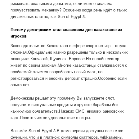
рисковать реальными деньгами, если можно сначала
прочувствовать механику? Особенно когда речь идёт о таких
динамичных слотах, как Sun of Egypt 3.
Почему демо-режим стал спасением для казахстанских
игроков
Законодательство Казахстана в сфере азартных игр – штука
сложная.Официально казино разрешены только в нескольких
локациях: Капчагай, Щучинск, Боровое.Но онлайн-сектор
живёт по своим законам.Многие казахстанцы сталкиваются с
проблемой: хочется попробовать новый слот, но
регистрироваться и вносить депозит страшно.Особенно если
опыта нет.
Демо-режим решает эту проблему.Вы запускаете слот,
получаете виртуальные кредиты и крутите барабаны без
каких-либо обязательств.Никаких СМС, никаких банковских
карт.Просто чистое удовольствие от игры.
Возьмём Sun of Egypt 3.В демо-версии доступны все те же
функции, что и в платной: символы скаттеров, wild-замены,