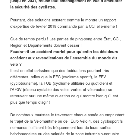
jusqu’en 2031, refuse tout aménagement en vue d’améliorer
la sécurité des cyclistes.
Pourtant, des solutions existent comme le montre un rapport
d’expertise de février 2019 commandé par la CCI elle-même !
Que de temps perdu ! Les parties de ping-pong entre État, CCI,
Région et Départements doivent cesser !
Faudra-t-il un accident mortel pour qu’enfin les décideurs
accèdent aux revendications de l’ensemble du monde du
vélo ?
Il est en effet rarissime que des fédérations pourtant très
différentes, telles que la FFC (cyclisme sportif), la FFV
(cyclotourisme), la FUB (cyclisme utilitaire ou quotidien) et
l’AF3V (réseau cyclable des voies vertes et véloroutes) se
retrouvent sur une même question ce qui montre bien qu’il est
plus que temps d’agir !
De nombreux touristes le traversent chaque année en empruntant
le trajet de la Vélomaritime ou de l’Euro Vélo 4, des cyclosportifs
normands l’utilisent très fréquemment lors de leurs sorties
hebdomadaires ou des salariés de la zone industrialo-portuaire