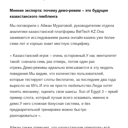
Мнение эксперта: почему демо-режим – это будущее
казахстанского гемблинга
Мы поговорили с Айжан Муратовой, руководителем отдела
аналитики казахстанской платформы BetTech KZ.Она
занимается исследованием рынка онлайн-казино уже более
семи лет и хорошо знает местную специфику.
« Казахстанский игрок – очень осторожный.У нас менталитет
такой: сначала семь раз отмерь, потом один раз
отрежь.Демо-режимы идеально вписываются в эту модель
поведения.Мы видим, что количество пользователей,
которые тестируют слоты бесплатно, за последние два года
выросло на 55%.И это не просто любопытство.Люди хотят
понять механику, оценить свои шансы. Sun of Egypt 3 – яркий
пример слота, который лучше всего осваивать именно в
демо.У него сложная бонусная система, и без
предварительной тренировки можно быстро
разочароваться ».
Айжан также отмечает, что казахстанские операторы всё