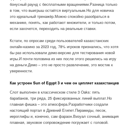
бонусный раунд с бесплатными вращениями.Разница только
в том, что выигрыш остаётся виртуальным.Но для новичка
это идеальный тренажёр.Можно спокойно разобраться в
механике, понять, как работают множители, и только потом,
если захочется, переходить на реальные ставки.
Кстати, по опросам среди пользователей казахстанских
онлайн-казино за 2023 год, 78% игроков признались, что хотя
бы раз использовали демо-версию для тестирования новой
игры.И почти половина из них после этого решились на игру
на деньги.Демо – это не просто развлечение, это мостик к
уверенности.
Как устроен Sun of Egypt 3 и чем он цепляет казахстанцев
Слот выполнен в классическом стиле 3 Oaks: пять
барабанов, три ряда, 25 фиксированных линий выплат.Но
главная фишка – это атмосфера.Разработчики создали
настоящий портал в Древний Египет.Пирамиды, песок,
иероглифы и, конечно, сам фараон.Визуал сочный, анимация
плавная, звуковое сопровождение погружает с головой.