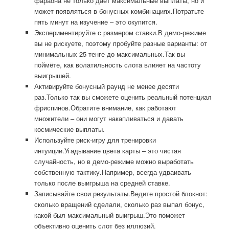
фараона не только даёт максимальные выплаты, но и
может появляться в бонусных комбинациях.Потратьте
пять минут на изучение – это окупится.
Экспериментируйте с размером ставки.В демо-режиме
вы не рискуете, поэтому пробуйте разные варианты: от
минимальных 25 тенге до максимальных.Так вы
поймёте, как волатильность слота влияет на частоту
выигрышей.
Активируйте бонусный раунд не менее десяти
раз.Только так вы сможете оценить реальный потенциал
фриспинов.Обратите внимание, как работают
множители – они могут накапливаться и давать
космические выплаты.
Используйте риск-игру для тренировки
интуиции.Угадывание цвета карты – это чистая
случайность, но в демо-режиме можно выработать
собственную тактику.Например, всегда удваивать
только после выигрыша на средней ставке.
Записывайте свои результаты.Ведите простой блокнот:
сколько вращений сделали, сколько раз выпал бонус,
какой был максимальный выигрыш.Это поможет
объективно оценить слот без иллюзий.