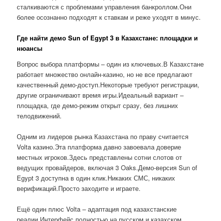
сталкиваются с проблемами управления банкроллом.Они
более осознанно подходят к ставкам и реже уходят в минус.
Где найти демо Sun of Egypt 3 в Казахстане: площадки и
нюансы
Вопрос выбора платформы – один из ключевых.В Казахстане
работает множество онлайн-казино, но не все предлагают
качественный демо-доступ.Некоторые требуют регистрации,
другие ограничивают время игры.Идеальный вариант –
площадка, где демо-режим открыт сразу, без лишних
телодвижений.
Одним из лидеров рынка Казахстана по праву считается
Volta казино.Эта платформа давно завоевала доверие
местных игроков.Здесь представлены сотни слотов от
ведущих провайдеров, включая 3 Oaks.Демо-версия Sun of
Egypt 3 доступна в один клик.Никаких СМС, никаких
верификаций.Просто заходите и играете.
Ещё один плюс Volta – адаптация под казахстанские
реалии.Интерфейс полностью на русском и казахском