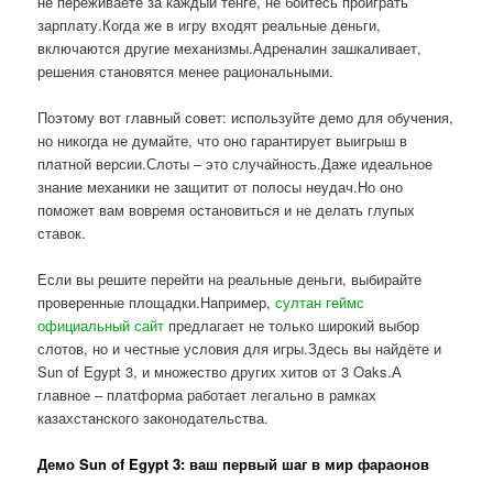
не переживаете за каждый тенге, не боитесь проиграть
зарплату.Когда же в игру входят реальные деньги,
включаются другие механизмы.Адреналин зашкаливает,
решения становятся менее рациональными.
Поэтому вот главный совет: используйте демо для обучения,
но никогда не думайте, что оно гарантирует выигрыш в
платной версии.Слоты – это случайность.Даже идеальное
знание механики не защитит от полосы неудач.Но оно
поможет вам вовремя остановиться и не делать глупых
ставок.
Если вы решите перейти на реальные деньги, выбирайте
проверенные площадки.Например,
султан геймс
официальный сайт
предлагает не только широкий выбор
слотов, но и честные условия для игры.Здесь вы найдёте и
Sun of Egypt 3, и множество других хитов от 3 Oaks.А
главное – платформа работает легально в рамках
казахстанского законодательства.
Демо Sun of Egypt 3: ваш первый шаг в мир фараонов