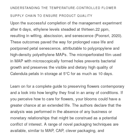
UNDERSTANDING THE TEMPERATURE-CONTROLLED FLOWER
SUPPLY CHAIN TO ENSURE PRODUCT QUALITY
Upon the successful completion of the management experiment
after 6 days, ethylene levels steadied at thirteen.22 ppm,
resulting in wilting, abscission, and senescence (Poonsri, 2020).
These outcomes paved the way for prolonged vase life and
postponed petal senescence, attributable to polypropylene and
high-density polyethylene MAPs. The microperforated film used
in MAP with microscopically formed holes prevents bacterial
growth and preserves the visible and dietary high quality of
Calendula petals in storage at 5°C for as much as 10 days.
Learn on for a complete guide to preserving flowers contemporary
and a look into how lengthy they final in an array of conditions. If
you perceive how to care for flowers, your blooms could have a
greater chance at an extended life. The authors declare that the
analysis was performed in the absence of any business or
monetary relationships that might be construed as a potential
conflict of interest. A range of novel packaging techniques are
available, similar to MAP, CAP, clever packaging, and