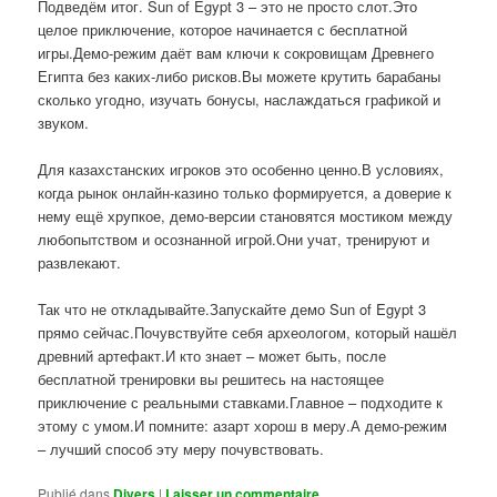
Подведём итог. Sun of Egypt 3 – это не просто слот.Это
целое приключение, которое начинается с бесплатной
игры.Демо-режим даёт вам ключи к сокровищам Древнего
Египта без каких-либо рисков.Вы можете крутить барабаны
сколько угодно, изучать бонусы, наслаждаться графикой и
звуком.
Для казахстанских игроков это особенно ценно.В условиях,
когда рынок онлайн-казино только формируется, а доверие к
нему ещё хрупкое, демо-версии становятся мостиком между
любопытством и осознанной игрой.Они учат, тренируют и
развлекают.
Так что не откладывайте.Запускайте демо Sun of Egypt 3
прямо сейчас.Почувствуйте себя археологом, который нашёл
древний артефакт.И кто знает – может быть, после
бесплатной тренировки вы решитесь на настоящее
приключение с реальными ставками.Главное – подходите к
этому с умом.И помните: азарт хорош в меру.А демо-режим
– лучший способ эту меру почувствовать.
Publié dans
Divers
|
Laisser un commentaire