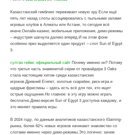
Казахстанский гемблинг переживает новую эру.Если ещё
пять лет назад слоты ассоциировались с пыльными залами
игровых клубов в Алматы или Астане, то сегодня всё
иначе.Онлайн-казино, мобильные приложения, демо-режимы
– индустрия шагнула далеко вперёд.И на этом фоне
особенно ярко выделяется один продукт – слот Sun of Egypt
3.
султан геймс официальный сайт
Почему именно он? Потому
что третья часть знаменитой серии от провайдера 3 Oaks
стала настоящим хитом среди казахстанских
игроков.Древний Египет, золотые скарабеи, риск-игра и
щедрые фриспины – здесь есть всё для тех, кто ищет
острые ощущения.Но главное: в эту игру можно играть
бесплатно.Демо-версия Sun of Egypt 3 доступна каждому, и
это меняет правила игры.
В 2024 году, по данным аналитиков казахстанского iGaming-
рынка, более 62% новых игроков начинают знакомство со
слотами именно через демо-режимы.Это логично: зачем