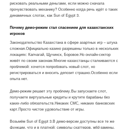
рисковать реальными деньгами, если можно сначала
прочувствовать механику? Особенно когда речь идёт о таких
динамичных слотах, как Sun of Egypt 3.
Почему демо-режим стал спасением для казахстанских
игроков
Законодательство Казахстана в сфере азартных игр – штука
сложная.Официально казино разрешены только в нескольких
локациях: Капчагай, Щучинск, Боровое.Но онлайн-сектор
живёт по своим законам.Многие казахстанцы сталкиваются с
проблемой: хочется попробовать новый слот, но
регистрироваться и вносить депозит страшно.Особенно если
опыта нет.
Демо-режим решает эту проблему.Вы запускаете слот,
получаете виртуальные кредиты и крутите барабаны без
каких-либо обязательств.Никаких СМС, никаких банковских
карт.Просто чистое удовольствие от игры.
Возьмём Sun of Egypt 3.В демо-версии доступны все те же
функции, что и в платной: символы скаттеров, wild-замены,