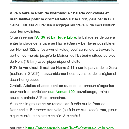
A vélo vers le Pont de Normandie : balade conviviale et
manifestive
pour le droit au vélo
sur le Pont, géré par la CCI
Seine Estuaire qui refuse d’engager les travaux de sécurisation
pour les cyclistes.
Organisée par l’
AF3V
et
La Roue Libre
, la balade se déroulera
entre la place de la gare au Havre (Caen – Le Havre possible en
car Nomad 122, à réserver si vélos) pour se rendre à travers le
port et les marais jusqu’à la Maison de l’Estuaire située au pied
du Pont (15 km) avec pique-nique et visite.
RDV le vendredi 8 mai au Havre à 11h
sur le parvis de la Gare
(routière + SNCF) : rassemblement des cyclistes de la région et
départ en groupe.
Gratuit. Adultes et ados sont en autonomie, chacun s’organise
pour venir et participer (
car Nomad 122
, covoiturage, train) :
seule la balade A/R est encadrée.
A noter : le groupe ne se rendra pas à vélo sur le Pont de
Normandie. Emmener son vélo (ou à louer sur place), eau, pique-
nique et crème solaire bien sûr. A bientôt !
source :
https://openagenda.com/fr/af3v/events/a-velo-vers-