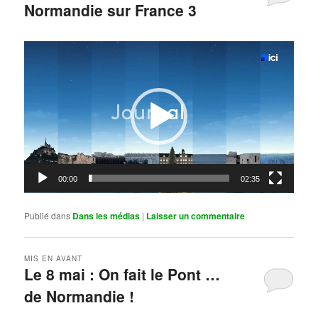
Normandie sur France 3
Publié le
mai 11, 2026
par
Steph
Lecteur
vidéo
00:00
02:35
Publié dans
Dans les médias
|
Laisser un commentaire
MIS EN AVANT
Le 8 mai : On fait le Pont …
de Normandie !