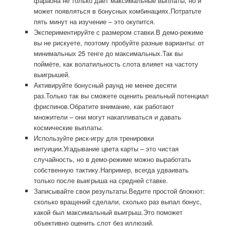
фараона не только даёт максимальные выплаты, но и
может появляться в бонусных комбинациях.Потратьте
пять минут на изучение – это окупится.
Экспериментируйте с размером ставки.В демо-режиме
вы не рискуете, поэтому пробуйте разные варианты: от
минимальных 25 тенге до максимальных.Так вы
поймёте, как волатильность слота влияет на частоту
выигрышей.
Активируйте бонусный раунд не менее десяти
раз.Только так вы сможете оценить реальный потенциал
фриспинов.Обратите внимание, как работают
множители – они могут накапливаться и давать
космические выплаты.
Используйте риск-игру для тренировки
интуиции.Угадывание цвета карты – это чистая
случайность, но в демо-режиме можно выработать
собственную тактику.Например, всегда удваивать
только после выигрыша на средней ставке.
Записывайте свои результаты.Ведите простой блокнот:
сколько вращений сделали, сколько раз выпал бонус,
какой был максимальный выигрыш.Это поможет
объективно оценить слот без иллюзий.