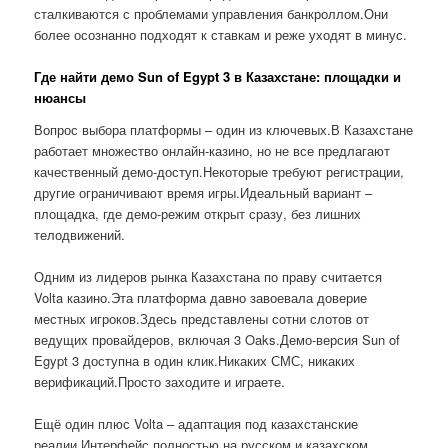
сталкиваются с проблемами управления банкроллом.Они
более осознанно подходят к ставкам и реже уходят в минус.
Где найти демо Sun of Egypt 3 в Казахстане: площадки и
нюансы
Вопрос выбора платформы – один из ключевых.В Казахстане
работает множество онлайн-казино, но не все предлагают
качественный демо-доступ.Некоторые требуют регистрации,
другие ограничивают время игры.Идеальный вариант –
площадка, где демо-режим открыт сразу, без лишних
телодвижений.
Одним из лидеров рынка Казахстана по праву считается
Volta казино.Эта платформа давно завоевала доверие
местных игроков.Здесь представлены сотни слотов от
ведущих провайдеров, включая 3 Oaks.Демо-версия Sun of
Egypt 3 доступна в один клик.Никаких СМС, никаких
верификаций.Просто заходите и играете.
Ещё один плюс Volta – адаптация под казахстанские
реалии.Интерфейс полностью на русском и казахском