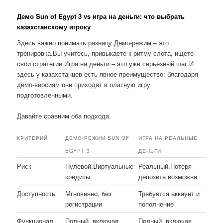
Демо Sun of Egypt 3 vs игра на деньги: что выбрать
казахстанскому игроку
Здесь важно понимать разницу.Демо-режим – это
тренировка.Вы учитесь, привыкаете к ритму слота, ищете
свои стратегии.Игра на деньги – это уже серьёзный шаг.И
здесь у казахстанцев есть явное преимущество: благодаря
демо-версиям они приходят в платную игру
подготовленными.
Давайте сравним оба подхода.
КРИТЕРИЙ
ДЕМО-РЕЖИМ SUN OF
ИГРА НА РЕАЛЬНЫЕ
EGYPT 3
ДЕНЬГИ
Риск
Нулевой.Виртуальные
Реальный.Потеря
кредиты
депозита возможна
Доступность
Мгновенно, без
Требуется аккаунт и
регистрации
пополнение
Функционал
Полный, включая
Полный, включая