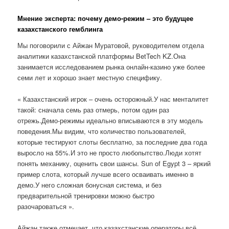
Мнение эксперта: почему демо-режим – это будущее
казахстанского гемблинга
Мы поговорили с Айжан Муратовой, руководителем отдела
аналитики казахстанской платформы BetTech KZ.Она
занимается исследованием рынка онлайн-казино уже более
семи лет и хорошо знает местную специфику.
« Казахстанский игрок – очень осторожный.У нас менталитет
такой: сначала семь раз отмерь, потом один раз
отрежь.Демо-режимы идеально вписываются в эту модель
поведения.Мы видим, что количество пользователей,
которые тестируют слоты бесплатно, за последние два года
выросло на 55%.И это не просто любопытство.Люди хотят
понять механику, оценить свои шансы. Sun of Egypt 3 – яркий
пример слота, который лучше всего осваивать именно в
демо.У него сложная бонусная система, и без
предварительной тренировки можно быстро
разочароваться ».
Айжан также отмечает, что казахстанские операторы всё