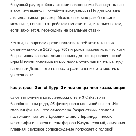
бонусный раунд с бесплатными вращениями.Разница только
в том, что выигрыш остаётся виртуальным.Но для новичка
это идеальный тренажёр.Можно спокойно разобраться в
механике, понять, как работают множители, и только потом,
если захочется, переходить на реальные ставки.
Кстати, по опросам среди пользователей казахстанских
онлайн-казино за 2023 год, 78% игроков признались, что хотя
бы раз использовали демо-версию для тестирования новой
игры.И почти половина из них после этого решились на игру
на деньги.Демо – это не просто развлечение, это мостик к
уверенности.
Как устроен Sun of Egypt 3 и чем он цепляет казахстанцев
Слот выполнен в классическом стиле 3 Oaks: пять
барабанов, три ряда, 25 фиксированных линий выплат.Но
главная фишка – это атмосфера.Разработчики создали
настоящий портал в Древний Египет.Пирамиды, песок,
иероглифы и, конечно, сам фараон.Визуал сочный, анимация
плавная, звуковое сопровождение погружает с головой.