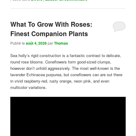
What To Grow With Roses:
Finest Companion Plants
Publié le
août 4, 2026
par
Thomas
Sea holly’s rigid construction is a fantastic contrast to delicate,
round rose blooms. Coneflowers form good-sized clumps,
however don’t unfold aggressively. The most well-known is the
lavender Echinacea purpurea, but coneflowers can are out there
in vivid raspberry-red, rusty orange, neon pink, and even
multicolor variations.