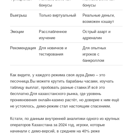
бонусы
бонусы
Выигрыш
Только виртуальный
Реальные деньги,
возможен кэшаут
Эмоции
Расслабленное
Острый азарт и
изучение
адреналин
Рекомендация
Для новичков и
Для опытных
тестирования
игроков с
банкроллом
Как видите, у каждого режима своя аура.Демо – это
песочница.Вы можете крутить барабаны часами, изучать
таблицу выплат, пробовать разные ставки.И всё это
бесплатно.Для казахстанского рынка, где уровень
проникновения онлайн-казино растёт, но доверие к ним ещё
не устоялось, демо-режим стал настоящим спасением.
Кстати, по данным внутренней аналитики одного из крупных
операторов Казахстана за 2024 год, игроки, которые
начинали с демо-версий, в среднем на 40% реже