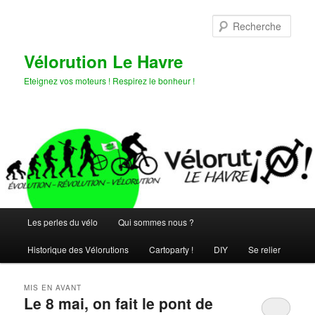
Aller
Aller
au
au
Rech
contenu
contenu
principal
secondaire
Vélorution Le Havre
Eteignez vos moteurs ! Respirez le bonheur !
Menu
Les perles du vélo
Qui sommes nous ?
principal
Historique des Vélorutions
Cartoparty !
DIY
Se relier
MIS EN AVANT
Le 8 mai, on fait le pont de