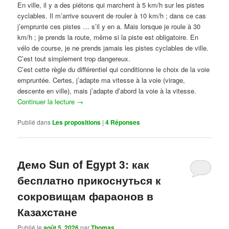
En ville, il y a des piétons qui marchent à 5 km/h sur les pistes
cyclables. Il m’arrive souvent de rouler à 10 km/h ; dans ce cas
j’emprunte ces pistes … s’il y en a. Mais lorsque je roule à 30
km/h ; je prends la route, même si la piste est obligatoire. En
vélo de course, je ne prends jamais les pistes cyclables de ville.
C’est tout simplement trop dangereux.
C’est cette règle du différentiel qui conditionne le choix de la voie
empruntée. Certes, j’adapte ma vitesse à la voie (virage,
descente en ville), mais j’adapte d’abord la voie à la vitesse.
Continuer la lecture
→
Publié dans
Les propositions
|
4
Réponses
Демо Sun of Egypt 3: как
бесплатно прикоснуться к
сокровищам фараонов в
Казахстане
Publié le
août 5, 2026
par
Thomas