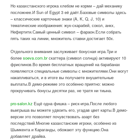
Но казахстанского игрока хлебом не корми – дай механику
посложнее.И Sun of Egypt 3 её даёт.Базовые символы здесь
– классические карточные знаки (A, K, Q, J, 10) и
тематические изображения: жук-скарабей, сокол, анкх,
Нефертити.Самый ценный символ – фараон.Если собрать
пять таких на линии, множитель ставки достигает 50x.
Отдельного внимания заслуживает бонусная игра.Три и
более
soeva.com.br
скаттера (символ солнца) активируют 10
фриспинов.Во время бесплатных вращений на барабанах
появляются специальные символы с множителями.Они могут
накапливаться, и в итоге вы получаете внушительные
выплаты.В демо-режиме это особенно приятно: можно
прокручивать бонусы десятки раз, не тратя ни тиына.
pro-salon.kz
Ещё одна фишка – риск-игра.После любого
выигрыша вы можете удвоить его, угадав цвет карты.В демо-
версии это позволяет почувствовать азарт без
последствий.Многие казахстанские игроки, особенно из
Шымкента и Караганды, обожают эту функцию.Она
добавляет драйва.