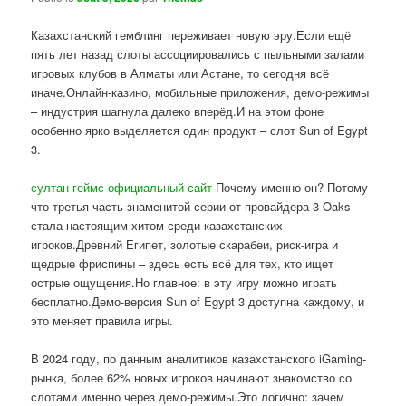
Казахстанский гемблинг переживает новую эру.Если ещё
пять лет назад слоты ассоциировались с пыльными залами
игровых клубов в Алматы или Астане, то сегодня всё
иначе.Онлайн-казино, мобильные приложения, демо-режимы
– индустрия шагнула далеко вперёд.И на этом фоне
особенно ярко выделяется один продукт – слот Sun of Egypt
3.
султан геймс официальный сайт
Почему именно он? Потому
что третья часть знаменитой серии от провайдера 3 Oaks
стала настоящим хитом среди казахстанских
игроков.Древний Египет, золотые скарабеи, риск-игра и
щедрые фриспины – здесь есть всё для тех, кто ищет
острые ощущения.Но главное: в эту игру можно играть
бесплатно.Демо-версия Sun of Egypt 3 доступна каждому, и
это меняет правила игры.
В 2024 году, по данным аналитиков казахстанского iGaming-
рынка, более 62% новых игроков начинают знакомство со
слотами именно через демо-режимы.Это логично: зачем