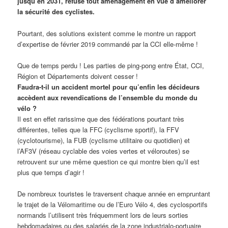
jusqu’en 2031, refuse tout aménagement en vue d’améliorer
la sécurité des cyclistes.
Pourtant, des solutions existent comme le montre un rapport
d’expertise de février 2019 commandé par la CCI elle-même !
Que de temps perdu ! Les parties de ping-pong entre État, CCI,
Région et Départements doivent cesser !
Faudra-t-il un accident mortel pour qu’enfin les décideurs
accèdent aux revendications de l’ensemble du monde du
vélo ?
Il est en effet rarissime que des fédérations pourtant très
différentes, telles que la FFC (cyclisme sportif), la FFV
(cyclotourisme), la FUB (cyclisme utilitaire ou quotidien) et
l’AF3V (réseau cyclable des voies vertes et véloroutes) se
retrouvent sur une même question ce qui montre bien qu’il est
plus que temps d’agir !
De nombreux touristes le traversent chaque année en empruntant
le trajet de la Vélomaritime ou de l’Euro Vélo 4, des cyclosportifs
normands l’utilisent très fréquemment lors de leurs sorties
hebdomadaires ou des salariés de la zone industrialo-portuaire