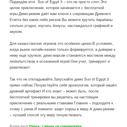
Подведём итог. Sun of Egypt 3 – это не просто слот.Это
целое приключение, которое начинается с бесплатной
игры.Демо-режим даёт вам ключи к сокровищам Древнего
Египта без каких-либо рисков.Вы можете крутить барабаны
сколько угодно, изучать бонусы, наслаждаться графикой и
звуком.
Для казахстанских игроков это особенно ценно.В условиях,
когда рынок онлайн-казино только формируется, а доверие к
нему ещё хрупкое, демо-версии становятся мостиком между
любопытством и осознанной игрой.Они учат, тренируют и
развлекают.
Так что не откладывайте.Запускайте демо Sun of Egypt 3
прямо сейчас.Почувствуйте себя археологом, который нашёл
древний артефакт.И кто знает – может быть, после
бесплатной тренировки вы решитесь на настоящее
приключение с реальными ставками.Главное – подходите к
этому с умом.И помните: азарт хорош в меру.А демо-режим
– лучший способ эту меру почувствовать.
Publié dans
Divers
|
Laisser un commentaire