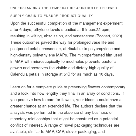
UNDERSTANDING THE TEMPERATURE-CONTROLLED FLOWER
SUPPLY CHAIN TO ENSURE PRODUCT QUALITY
Upon the successful completion of the management experiment
after 6 days, ethylene levels steadied at thirteen.22 ppm,
resulting in wilting, abscission, and senescence (Poonsri, 2020).
These outcomes paved the way for prolonged vase life and
postponed petal senescence, attributable to polypropylene and
high-density polyethylene MAPs. The microperforated film used
in MAP with microscopically formed holes prevents bacterial
growth and preserves the visible and dietary high quality of
Calendula petals in storage at 5°C for as much as 10 days.
Learn on for a complete guide to preserving flowers contemporary
and a look into how lengthy they final in an array of conditions. If
you perceive how to care for flowers, your blooms could have a
greater chance at an extended life. The authors declare that the
analysis was performed in the absence of any business or
monetary relationships that might be construed as a potential
conflict of interest. A range of novel packaging techniques are
available, similar to MAP, CAP, clever packaging, and