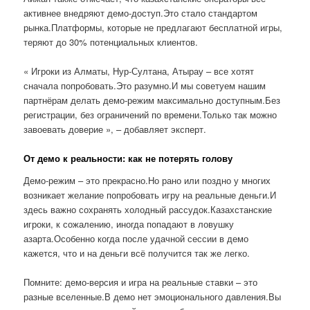
активнее внедряют демо-доступ.Это стало стандартом
рынка.Платформы, которые не предлагают бесплатной игры,
теряют до 30% потенциальных клиентов.
« Игроки из Алматы, Нур-Султана, Атырау – все хотят
сначала попробовать.Это разумно.И мы советуем нашим
партнёрам делать демо-режим максимально доступным.Без
регистрации, без ограничений по времени.Только так можно
завоевать доверие », – добавляет эксперт.
От демо к реальности: как не потерять голову
Демо-режим – это прекрасно.Но рано или поздно у многих
возникает желание попробовать игру на реальные деньги.И
здесь важно сохранять холодный рассудок.Казахстанские
игроки, к сожалению, иногда попадают в ловушку
азарта.Особенно когда после удачной сессии в демо
кажется, что и на деньги всё получится так же легко.
Помните: демо-версия и игра на реальные ставки – это
разные вселенные.В демо нет эмоционального давления.Вы