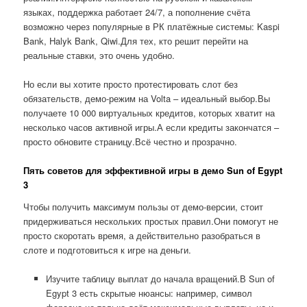
языках, поддержка работает 24/7, а пополнение счёта
возможно через популярные в РК платёжные системы: Kaspi
Bank, Halyk Bank, Qiwi.Для тех, кто решит перейти на
реальные ставки, это очень удобно.
Но если вы хотите просто протестировать слот без
обязательств, демо-режим на Volta – идеальный выбор.Вы
получаете 10 000 виртуальных кредитов, которых хватит на
несколько часов активной игры.А если кредиты закончатся –
просто обновите страницу.Всё честно и прозрачно.
Пять советов для эффективной игры в демо Sun of Egypt
3
Чтобы получить максимум пользы от демо-версии, стоит
придерживаться нескольких простых правил.Они помогут не
просто скоротать время, а действительно разобраться в
слоте и подготовиться к игре на деньги.
Изучите таблицу выплат до начала вращений.В Sun of
Egypt 3 есть скрытые нюансы: например, символ