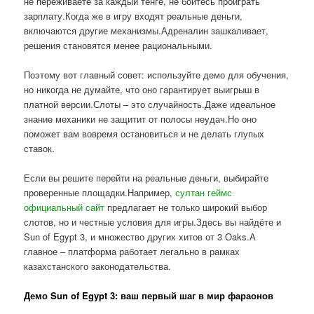
не переживаете за каждый тенге, не боитесь проиграть
зарплату.Когда же в игру входят реальные деньги,
включаются другие механизмы.Адреналин зашкаливает,
решения становятся менее рациональными.
Поэтому вот главный совет: используйте демо для обучения,
но никогда не думайте, что оно гарантирует выигрыш в
платной версии.Слоты – это случайность.Даже идеальное
знание механики не защитит от полосы неудач.Но оно
поможет вам вовремя остановиться и не делать глупых
ставок.
Если вы решите перейти на реальные деньги, выбирайте
проверенные площадки.Например,
султан геймс
официальный сайт
предлагает не только широкий выбор
слотов, но и честные условия для игры.Здесь вы найдёте и
Sun of Egypt 3, и множество других хитов от 3 Oaks.А
главное – платформа работает легально в рамках
казахстанского законодательства.
Демо Sun of Egypt 3: ваш первый шаг в мир фараонов