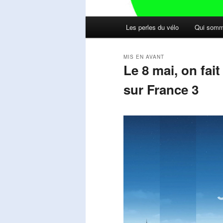
Menu
Les perles du vélo
Qui somm
principal
MIS EN AVANT
Le 8 mai, on fai
sur France 3
Publié le
mai 11, 2026
par
Steph
Lecteur
vidéo