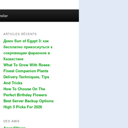
relier
ARTICLES RÉCENTS
Демо Sun of Egypt 3: как
бесплатно прикоснуться к
сокровищам фараонов в
Казахстане
What To Grow With Roses:
Finest Companion Plants
Delivery Techniques, Tips
And Tricks
How To Choose On The
Perfect Birthday Flowers
Best Server Backup Options:
High 5 Picks For 2026
DES AMIS
Agend'Havre