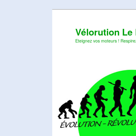
Aller
Aller
au
au
contenu
contenu
Vélorution Le
principal
secondaire
Eteignez vos moteurs ! Respire