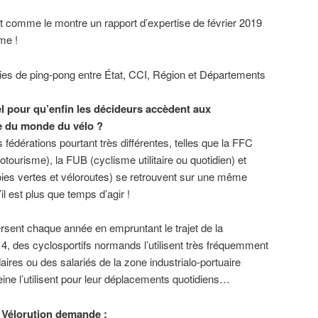
nt comme le montre un rapport d’expertise de février 2019
me !
ies de ping-pong entre État, CCI, Région et Départements
el pour qu’enfin les décideurs accèdent aux
e du monde du vélo ?
s fédérations pourtant très différentes, telles que la FFC
otourisme), la FUB (cyclisme utilitaire ou quotidien) et
oies vertes et véloroutes) se retrouvent sur une même
il est plus que temps d’agir !
rsent chaque année en empruntant le trajet de la
 4, des cyclosportifs normands l’utilisent très fréquemment
ires ou des salariés de la zone industrialo-portuaire
Seine l’utilisent pour leur déplacements quotidiens…
H Vélorution demande :