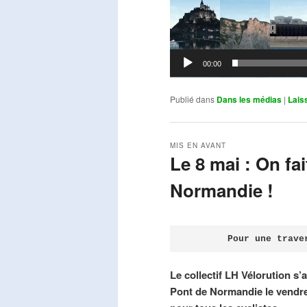
00:00
Publié dans
Dans les médias
|
Lais
MIS EN AVANT
Le 8 mai : On fa
Normandie !
Publié le
avril 18, 2026
par
Steph
Pour une trave
Le collectif LH Vélorution s’
Pont de Normandie le vendre