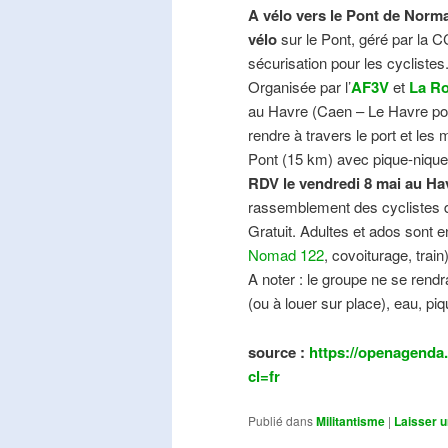
A vélo vers le Pont de Norma
vélo
sur le Pont, géré par la C
sécurisation pour les cyclistes
Organisée par l’
AF3V
et
La Ro
au Havre (Caen – Le Havre pos
rendre à travers le port et les
Pont (15 km) avec pique-nique e
RDV le vendredi 8 mai au Ha
rassemblement des cyclistes de
Gratuit. Adultes et ados sont e
Nomad 122
, covoiturage, trai
A noter : le groupe ne se ren
(ou à louer sur place), eau, piq
source :
https://openagenda.
cl=fr
Publié dans
Militantisme
|
Laisser 