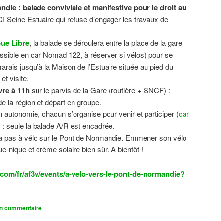
ndie : balade conviviale et manifestive
pour le droit au
CI Seine Estuaire qui refuse d’engager les travaux de
.
ue Libre
, la balade se déroulera entre la place de la gare
sible en car Nomad 122, à réserver si vélos) pour se
 marais jusqu’à la Maison de l’Estuaire située au pied du
t visite.
vre à 11h
sur le parvis de la Gare (routière + SNCF) :
 la région et départ en groupe.
n autonomie, chacun s’organise pour venir et participer (
car
n) : seule la balade A/R est encadrée.
dra pas à vélo sur le Pont de Normandie. Emmener son vélo
ue-nique et crème solaire bien sûr. A bientôt !
com/fr/af3v/events/a-velo-vers-le-pont-de-normandie?
un commentaire