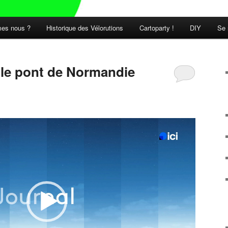
es nous ?
Historique des Vélorutions
Cartoparty !
DIY
Se 
t le pont de Normandie