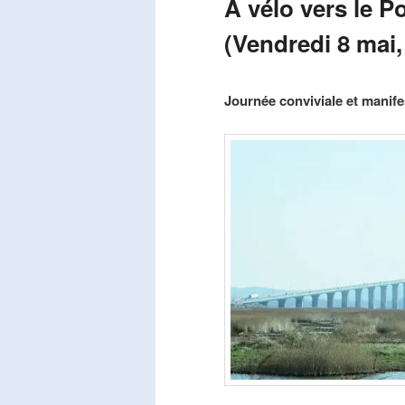
A vélo vers le P
(Vendredi 8 mai,
Publié le
mars 29, 2026
par
Steph
Journée conviviale et manifes