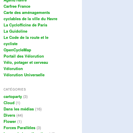
Carfree France
Carte des aménagements
cyclables de la ville du Havre
La Cyclofficine de Paris
La Guidoline
Le Code de la route et le
cycliste
OpenCycleMap
Portail des Vélorution
Vélo, potager et cerveau
Vélorution
Vélorution Universelle
CATÉGORIES
cartoparty
(3)
Cloud
(1)
Dans les médias
(16)
Divers
(44)
Flower
(1)
Forces Parallèles
(3)