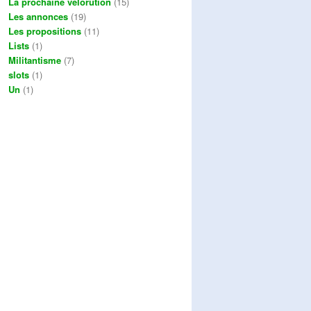
La prochaine vélorution
(15)
Les annonces
(19)
Les propositions
(11)
Lists
(1)
Militantisme
(7)
slots
(1)
Un
(1)